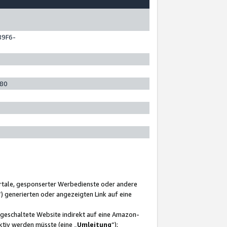
89F6-
280
ortale, gesponserter Werbedienste oder andere
“) generierten oder angezeigten Link auf eine
ngeschaltete Website indirekt auf eine Amazon-
ktiv werden müsste (eine „
Umleitung
“);