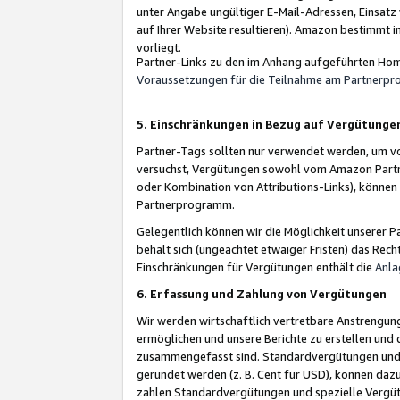
unter Angabe ungültiger E-Mail-Adressen, Einsatz
auf Ihrer Website resultieren). Amazon bestimmt i
vorliegt.
Partner-Links zu den im Anhang aufgeführten Hom
Voraussetzungen für die Teilnahme am Partnerp
5. Einschränkungen in Bezug auf Vergütunge
Partner-Tags sollten nur verwendet werden, um von 
versuchst, Vergütungen sowohl vom Amazon Partn
oder Kombination von Attributions-Links), könne
Partnerprogramm.
Gelegentlich können wir die Möglichkeit unsere
behält sich (ungeachtet etwaiger Fristen) das Rec
Einschränkungen für Vergütungen enthält die
Anla
6. Erfassung und Zahlung von Vergütungen
Wir werden wirtschaftlich vertretbare Anstrengu
ermöglichen und unsere Berichte zu erstellen und 
zusammengefasst sind. Standardvergütungen und s
gerundet werden (z. B. Cent für USD), können dazu
zahlen Standardvergütungen und spezielle Vergüt