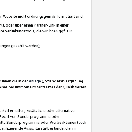
azon-Website nicht ordnungsgemäß formatiert sind;
, oder über einen Partner-Link in einer
e Verlinkungstools, die wir Ihnen ggf. zur
ütungen gezahlt werden);
 Ihnen die in der
Anlage
(„
Standardvergütung
ines bestimmten Prozentsatzes der Qualifizierten
eit erhalten, zusätzliche oder alternative
as Recht vor, Sonderprogramme oder
für alle Sonderprogramme oder Werbeaktionen (auch
lifizierende Ausschlusstatbestände, die im