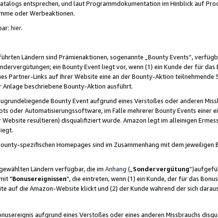
skatalogs entsprechen, und laut Programmdokumentation im Hinblick auf Pr
amme oder Werbeaktionen.
bar:
hier
.
führten Ländern sind Prämienaktionen, sogenannte „Bounty Events“, verfügb
Sondervergütungen; ein Bounty Event liegt vor, wenn (1) ein Kunde der für da
nes Partner-Links auf Ihrer Website eine an der Bounty-Aktion teilnehmende 
er Anlage beschriebene Bounty-Aktion ausführt.
ugrundeliegende Bounty Event aufgrund eines Verstoßes oder anderen Miss
ots oder Automatisierungssoftware, im Falle mehrerer Bounty Events einer e
r Website resultieren) disqualifiziert wurde. Amazon legt im alleinigen Ermess
iegt.
n Bounty-spezifischen Homepages sind im Zusammenhang mit dem jeweiligen
sgewählten Ländern verfügbar, die im
Anhang
(„
Sondervergütung
“)aufgefüh
it "
Bonusereignissen
", die eintreten, wenn (1) ein Kunde, der für das Bon
bsite auf die Amazon-Website klickt und (2) der Kunde während der sich dar
usereignis aufgrund eines Verstoßes oder eines anderen Missbrauchs disqua