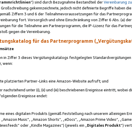
rammrichtlinien
“) sind durch Bezugnahme Bestandteil der
Vereinbarung z
Großschreibung gekennzeichnete, jedoch nicht definierte Begriffe haben die
 gemäß Ziffern 3 und 6 der Teilnahmevoraussetzungen für das Partnerprogram
nbarung fort. Vorsorglich und ohne Einschränkung von Ziffer 6 Abs. (a) der
ungen für die Teilnahme am Partnerprogramm, die IP-Lizenz für das Partner
rstoß gegen die Vereinbarung.
ungskatalog für das Partnerprogramm („Vergütungska
 Umsätze
n in Ziffer 3 dieses Vergütungskatalogs festgelegten Standardvergütungen v
r, wenn:
ite platzierten Partner-Links eine Amazon-Website aufruft; und
r nachstehend unter (i), (ii) und (iii) beschriebenen Ereignisse eintritt, wobe
 folgenden Ereignisse endet:
hme eines digitalen Produkts (gemäß Feststellung nach unserem alleinigen 
 „Amazon Music“, „Amazon Shorts“, „eDocs“, „Amazon Prime Video“, „Game
Newsfeeds“ oder „Kindle Magazines“) (jeweils ein „
Digitales Produkt
“) ver