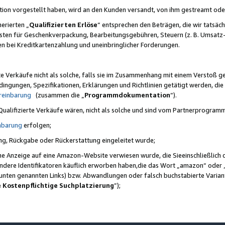
ktion vorgestellt haben, wird an den Kunden versandt, von ihm gestreamt od
erierten „
Qualifizierten Erlöse
“ entsprechen den Beträgen, die wir tatsäch
sten für Geschenkverpackung, Bearbeitungsgebühren, Steuern (z. B. Umsatz-
en bei Kreditkartenzahlung und uneinbringlicher Forderungen.
e Verkäufe nicht als solche, falls sie im Zusammenhang mit einem Verstoß 
ungen, Spezifikationen, Erklärungen und Richtlinien getätigt werden, die 
reinbarung
(zusammen die „
Programmdokumentation
“).
 Qualifizierte Verkäufe wären, nicht als solche und sind vom Partnerprogra
nbarung
erfolgen;
ung, Rückgabe oder Rückerstattung eingeleitet wurde;
ine Anzeige auf eine Amazon-Website verwiesen wurde, die Sieeinschließlich
ndere Identifikatoren käuflich erworben haben,die das Wort „amazon“ oder 
e unten genannten Links) bzw. Abwandlungen oder falsch buchstabierte Varia
e Kostenpflichtige Suchplatzierung
”);