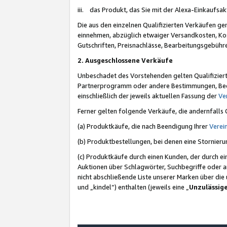
iii. das Produkt, das Sie mit der Alexa-Einkaufsa
Die aus den einzelnen Qualifizierten Verkäufen gen
einnehmen, abzüglich etwaiger Versandkosten, Ko
Gutschriften, Preisnachlässe, Bearbeitungsgebühr
2. Ausgeschlossene Verkäufe
Unbeschadet des Vorstehenden gelten Qualifiziert
Partnerprogramm oder andere Bestimmungen, Beding
einschließlich der jeweils aktuellen Fassung der
Ve
Ferner gelten folgende Verkäufe, die andernfalls
(a) Produktkäufe, die nach Beendigung Ihrer
Verei
(b) Produktbestellungen, bei denen eine Stornier
(c) Produktkäufe durch einen Kunden, der durch e
Auktionen über Schlagwörter, Suchbegriffe oder a
nicht abschließende Liste unserer Marken über di
und „kindel“) enthalten (jeweils eine „
Unzulässig