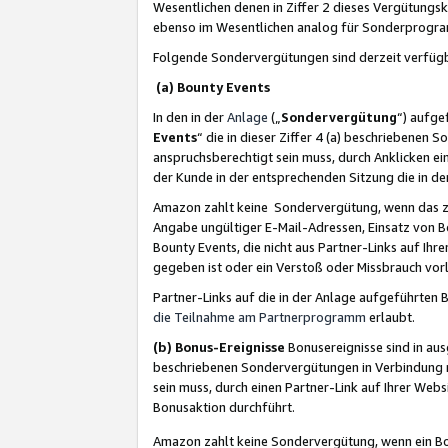
Wesentlichen denen in Ziffer 2 dieses Vergütung
ebenso im Wesentlichen analog für Sonderprogr
Folgende Sondervergütungen sind derzeit verfüg
(a) Bounty Events
In den in der
Anlage
(„
Sondervergütung
“) aufge
Events
“ die in dieser Ziffer 4 (a) beschriebenen 
anspruchsberechtigt sein muss, durch Anklicken ei
der Kunde in der entsprechenden Sitzung die in d
Amazon zahlt keine Sondervergütung, wenn das z
Angabe ungültiger E-Mail-Adressen, Einsatz von B
Bounty Events, die nicht aus Partner-Links auf Ihre
gegeben ist oder ein Verstoß oder Missbrauch vorl
Partner-Links auf die in der Anlage aufgeführte
die Teilnahme am Partnerprogramm
erlaubt.
(b) Bonus-Ereignisse
Bonusereignisse sind in au
beschriebenen Sondervergütungen in Verbindung m
sein muss, durch einen Partner-Link auf Ihrer We
Bonusaktion durchführt.
Amazon zahlt keine Sondervergütung, wenn ein Bon