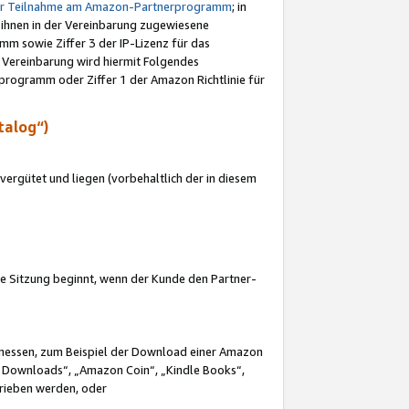
ur Teilnahme am Amazon-Partnerprogramm
; in
 ihnen in der Vereinbarung zugewiesene
m sowie Ziffer 3 der IP-Lizenz für das
 Vereinbarung wird hiermit Folgendes
programm oder Ziffer 1 der Amazon Richtlinie für
talog“)
ergütet und liegen (vorbehaltlich der in diesem
i die Sitzung beginnt, wenn der Kunde den Partner-
Ermessen, zum Beispiel der Download einer Amazon
 Downloads“, „Amazon Coin“, „Kindle Books“,
trieben werden, oder