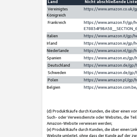
Land
Nicht abschließende List
Vereinigtes
https://www.amazon.co.uk/
Königreich
Frankreich
https://www.amazon.fr/gp/
E78834F9BA58__SECTION_
Italien
https://www.amazon.it/gp/h
Irland
https://www.amazon.ie/gp/
Niederlande
https://www.amazon.nl/gp/
Spanien
https://www.amazon.es/gp/
Deutschland
https://www.amazon.de/gp/
Schweden
https://www.amazon.de/gp/
Polen
https://www.amazon.pl/gp/
Belgien
https://www.amazon.com.be
(d) Produktkäufe durch Kunden, die über einen vo
Such- oder Verweisdienste oder Websites, die Teil
Amazon-Website verwiesen werden;
(e) Produktkäufe durch Kunden, die über einen Li
Website umleitet, ohne dass der Kunde auf der zw