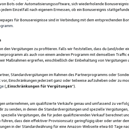
 von Bots oder Automatisierungssoftware, sich wiederholende Bonusereignisse
n jedem Einzelfall nach eigenem Ermessen, ob ein Bonusereignis stattgefund
epages für Bonusereignisse sind in Verbindung mit dem entsprechenden Bonu
rogramm
.
n
den Vergütungen zu profitieren. Falls wir feststellen, dass du (und/oder ein
erprogramm als auch von einem anderen Programm mit demselben Traffic ei
n wir Maßnahmen ergreifen, einschließlich der Einbehaltung von Vergütunge
r Partner, Standardvergütungen im Rahmen des Partnerprogramms oder Sonde
ht vor, Einschränkungen jederzeit ganz oder teilweise aufzuheben oder zu mod
ge
(„
Einschränkungen für Vergütungen
“).
ngen unternehmen, um qualifizierte Verkäufe genau und umfassend zu verfol
dir zu senden, in denen die Standardvergütungen und spezielle Vergütungen, 
pezielle Vergütungen, die für jeden qualifizierenden Verkauf berechnet un
 führen, dass dein effektiver Provisionssatz geringfügig über oder unter dem
ungen in der Standardwährung für eine Amazon-Webseite etwa 60 Tage nach