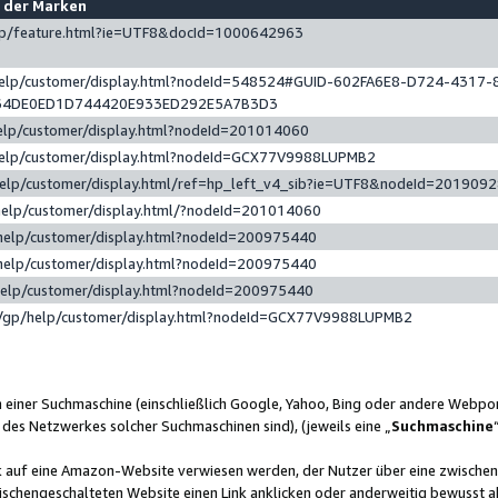
e der Marken
gp/feature.html?ie=UTF8&docId=1000642963
help/customer/display.html?nodeId=548524#GUID-602FA6E8-D724-4317-
64DE0ED1D744420E933ED292E5A7B3D3
elp/customer/display.html?nodeId=201014060
help/customer/display.html?nodeId=GCX77V9988LUPMB2
help/customer/display.html/ref=hp_left_v4_sib?ie=UTF8&nodeId=201909
help/customer/display.html/?nodeId=201014060
help/customer/display.html?nodeId=200975440
help/customer/display.html?nodeId=200975440
help/customer/display.html?nodeId=200975440
/gp/help/customer/display.html?nodeId=GCX77V9988LUPMB2
n einer Suchmaschine (einschließlich Google, Yahoo, Bing oder andere Webp
 des Netzwerkes solcher Suchmaschinen sind), (jeweils eine „
Suchmaschine
nk auf eine Amazon-Website verwiesen werden, der Nutzer über eine zwische
ischengeschalteten Website einen Link anklicken oder anderweitig bewusst a