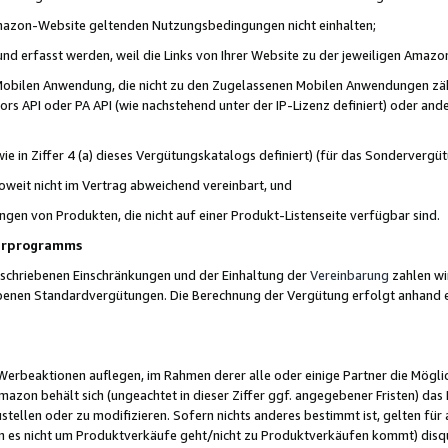
 Amazon-Website geltenden Nutzungsbedingungen nicht einhalten;
t und erfasst werden, weil die Links von Ihrer Website zu der jeweiligen Am
 Mobilen Anwendung, die nicht zu den Zugelassenen Mobilen Anwendungen zählt
s API oder PA API (wie nachstehend unter der IP-Lizenz definiert) oder ander
ie in Ziffer 4 (a) dieses Vergütungskatalogs definiert) (für das Sonderverg
weit nicht im Vertrag abweichend vereinbart, und
ngen von Produkten, die nicht auf einer Produkt-Listenseite verfügbar sind.
nerprogramms
eschriebenen Einschränkungen und der Einhaltung der
Vereinbarung
zahlen wir
ebenen Standardvergütungen. Die Berechnung der Vergütung erfolgt anhand e
beaktionen auflegen, im Rahmen derer alle oder einige Partner die Möglichk
Amazon behält sich (ungeachtet in dieser Ziffer ggf. angegebener Fristen) d
ustellen oder zu modifizieren. Sofern nichts anderes bestimmt ist, gelten 
s nicht um Produktverkäufe geht/nicht zu Produktverkäufen kommt) disqua