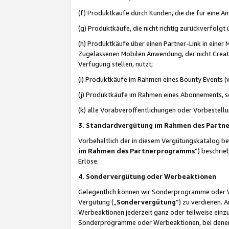
(f) Produktkäufe durch Kunden, die die für eine
(g) Produktkäufe, die nicht richtig zurückverfolg
(h) Produktkäufe über einen Partner-Link in einer
Zugelassenen Mobilen Anwendung, der nicht Creator
Verfügung stellen, nutzt;
(i) Produktkäufe im Rahmen eines Bounty Events (w
(j) Produktkäufe im Rahmen eines Abonnements, so
(k) alle Vorabveröffentlichungen oder Vorbestellu
3. Standardvergütung im Rahmen des Part
Vorbehaltlich der in diesem Vergütungskatalog b
im Rahmen des Partnerprogramms
“) beschri
Erlöse.
4. Sondervergütung oder Werbeaktionen
Gelegentlich können wir Sonderprogramme oder Wer
Vergütung („
Sondervergütung
”) zu verdienen. 
Werbeaktionen jederzeit ganz oder teilweise einz
Sonderprogramme oder Werbeaktionen, bei denen e