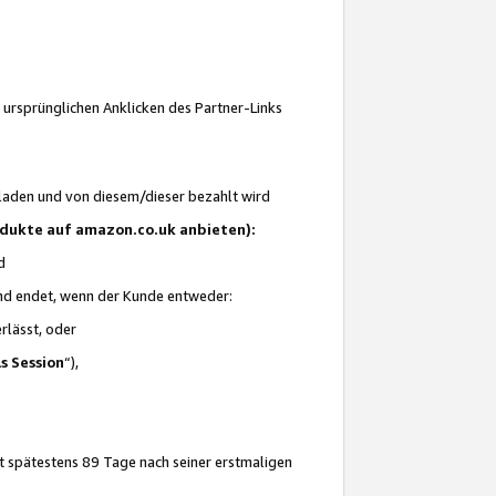
 ursprünglichen Anklicken des Partner-Links
laden und von diesem/dieser bezahlt wird
rodukte auf amazon.co.uk anbieten):
d
 und endet, wenn der Kunde entweder:
erlässt, oder
ls Session
“),
t spätestens 89 Tage nach seiner erstmaligen