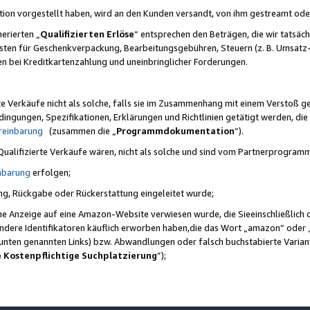
ktion vorgestellt haben, wird an den Kunden versandt, von ihm gestreamt od
erierten „
Qualifizierten Erlöse
“ entsprechen den Beträgen, die wir tatsäch
sten für Geschenkverpackung, Bearbeitungsgebühren, Steuern (z. B. Umsatz-
en bei Kreditkartenzahlung und uneinbringlicher Forderungen.
e Verkäufe nicht als solche, falls sie im Zusammenhang mit einem Verstoß 
ungen, Spezifikationen, Erklärungen und Richtlinien getätigt werden, die 
reinbarung
(zusammen die „
Programmdokumentation
“).
 Qualifizierte Verkäufe wären, nicht als solche und sind vom Partnerprogra
nbarung
erfolgen;
ung, Rückgabe oder Rückerstattung eingeleitet wurde;
ine Anzeige auf eine Amazon-Website verwiesen wurde, die Sieeinschließlich
ndere Identifikatoren käuflich erworben haben,die das Wort „amazon“ oder 
e unten genannten Links) bzw. Abwandlungen oder falsch buchstabierte Varia
e Kostenpflichtige Suchplatzierung
”);