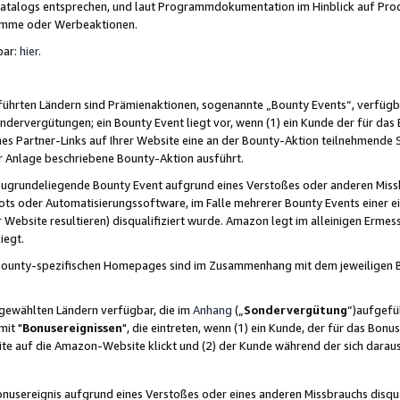
skatalogs entsprechen, und laut Programmdokumentation im Hinblick auf Pr
amme oder Werbeaktionen.
bar:
hier
.
führten Ländern sind Prämienaktionen, sogenannte „Bounty Events“, verfügb
Sondervergütungen; ein Bounty Event liegt vor, wenn (1) ein Kunde der für da
nes Partner-Links auf Ihrer Website eine an der Bounty-Aktion teilnehmende 
er Anlage beschriebene Bounty-Aktion ausführt.
ugrundeliegende Bounty Event aufgrund eines Verstoßes oder anderen Miss
ots oder Automatisierungssoftware, im Falle mehrerer Bounty Events einer e
r Website resultieren) disqualifiziert wurde. Amazon legt im alleinigen Ermess
iegt.
n Bounty-spezifischen Homepages sind im Zusammenhang mit dem jeweiligen
sgewählten Ländern verfügbar, die im
Anhang
(„
Sondervergütung
“)aufgefüh
it "
Bonusereignissen
", die eintreten, wenn (1) ein Kunde, der für das Bon
bsite auf die Amazon-Website klickt und (2) der Kunde während der sich dar
usereignis aufgrund eines Verstoßes oder eines anderen Missbrauchs disqua