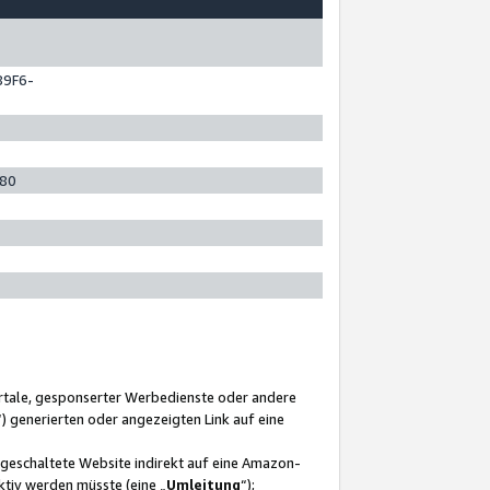
89F6-
280
ortale, gesponserter Werbedienste oder andere
“) generierten oder angezeigten Link auf eine
ngeschaltete Website indirekt auf eine Amazon-
ktiv werden müsste (eine „
Umleitung
“);