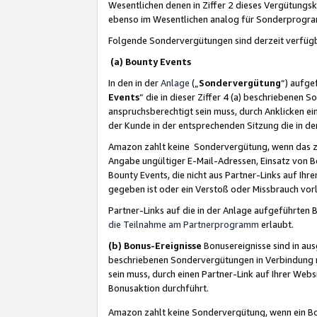
Wesentlichen denen in Ziffer 2 dieses Vergütung
ebenso im Wesentlichen analog für Sonderprogr
Folgende Sondervergütungen sind derzeit verfüg
(a) Bounty Events
In den in der
Anlage
(„
Sondervergütung
“) aufge
Events
“ die in dieser Ziffer 4 (a) beschriebenen 
anspruchsberechtigt sein muss, durch Anklicken ei
der Kunde in der entsprechenden Sitzung die in d
Amazon zahlt keine Sondervergütung, wenn das z
Angabe ungültiger E-Mail-Adressen, Einsatz von B
Bounty Events, die nicht aus Partner-Links auf Ihre
gegeben ist oder ein Verstoß oder Missbrauch vorl
Partner-Links auf die in der Anlage aufgeführte
die Teilnahme am Partnerprogramm
erlaubt.
(b) Bonus-Ereignisse
Bonusereignisse sind in au
beschriebenen Sondervergütungen in Verbindung m
sein muss, durch einen Partner-Link auf Ihrer We
Bonusaktion durchführt.
Amazon zahlt keine Sondervergütung, wenn ein Bon