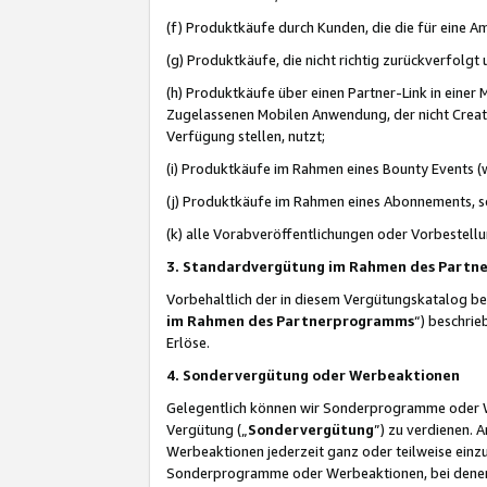
(f) Produktkäufe durch Kunden, die die für eine
(g) Produktkäufe, die nicht richtig zurückverfolg
(h) Produktkäufe über einen Partner-Link in einer
Zugelassenen Mobilen Anwendung, der nicht Creator
Verfügung stellen, nutzt;
(i) Produktkäufe im Rahmen eines Bounty Events (w
(j) Produktkäufe im Rahmen eines Abonnements, so
(k) alle Vorabveröffentlichungen oder Vorbestellu
3. Standardvergütung im Rahmen des Part
Vorbehaltlich der in diesem Vergütungskatalog b
im Rahmen des Partnerprogramms
“) beschri
Erlöse.
4. Sondervergütung oder Werbeaktionen
Gelegentlich können wir Sonderprogramme oder Wer
Vergütung („
Sondervergütung
”) zu verdienen. 
Werbeaktionen jederzeit ganz oder teilweise einz
Sonderprogramme oder Werbeaktionen, bei denen e