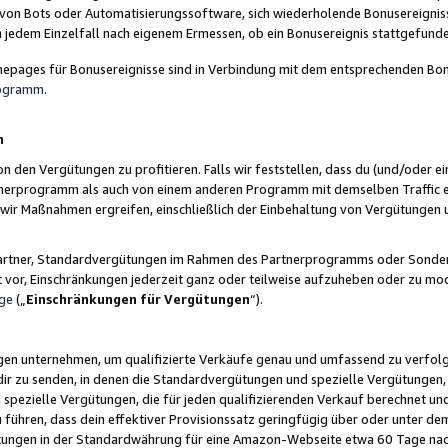
 von Bots oder Automatisierungssoftware, sich wiederholende Bonusereignisse
n jedem Einzelfall nach eigenem Ermessen, ob ein Bonusereignis stattgefund
epages für Bonusereignisse sind in Verbindung mit dem entsprechenden Bonu
rogramm
.
n
den Vergütungen zu profitieren. Falls wir feststellen, dass du (und/oder ein
erprogramm als auch von einem anderen Programm mit demselben Traffic ei
n wir Maßnahmen ergreifen, einschließlich der Einbehaltung von Vergütunge
r Partner, Standardvergütungen im Rahmen des Partnerprogramms oder Sonde
ht vor, Einschränkungen jederzeit ganz oder teilweise aufzuheben oder zu mod
ge
(„
Einschränkungen für Vergütungen
“).
ngen unternehmen, um qualifizierte Verkäufe genau und umfassend zu verfol
dir zu senden, in denen die Standardvergütungen und spezielle Vergütungen, 
pezielle Vergütungen, die für jeden qualifizierenden Verkauf berechnet un
 führen, dass dein effektiver Provisionssatz geringfügig über oder unter dem
ungen in der Standardwährung für eine Amazon-Webseite etwa 60 Tage nach