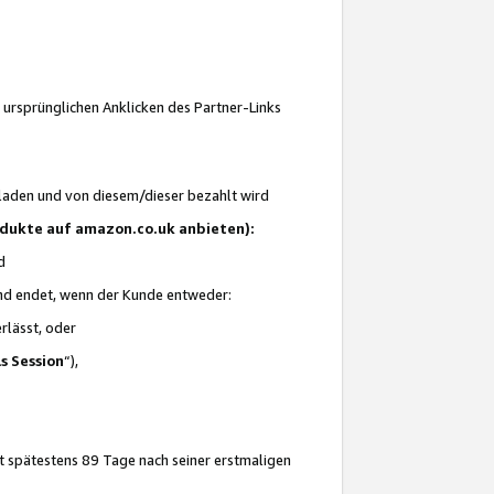
 ursprünglichen Anklicken des Partner-Links
laden und von diesem/dieser bezahlt wird
rodukte auf amazon.co.uk anbieten):
d
 und endet, wenn der Kunde entweder:
erlässt, oder
ls Session
“),
t spätestens 89 Tage nach seiner erstmaligen