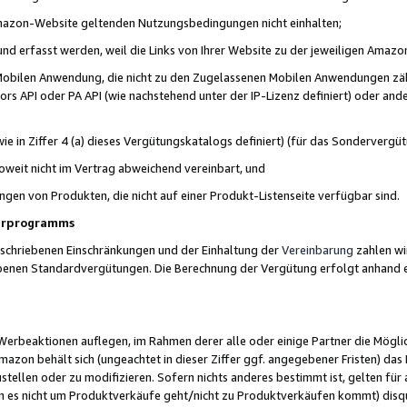
 Amazon-Website geltenden Nutzungsbedingungen nicht einhalten;
t und erfasst werden, weil die Links von Ihrer Website zu der jeweiligen Am
 Mobilen Anwendung, die nicht zu den Zugelassenen Mobilen Anwendungen zählt
s API oder PA API (wie nachstehend unter der IP-Lizenz definiert) oder ander
ie in Ziffer 4 (a) dieses Vergütungskatalogs definiert) (für das Sonderverg
weit nicht im Vertrag abweichend vereinbart, und
ngen von Produkten, die nicht auf einer Produkt-Listenseite verfügbar sind.
nerprogramms
eschriebenen Einschränkungen und der Einhaltung der
Vereinbarung
zahlen wir
ebenen Standardvergütungen. Die Berechnung der Vergütung erfolgt anhand e
beaktionen auflegen, im Rahmen derer alle oder einige Partner die Möglichk
Amazon behält sich (ungeachtet in dieser Ziffer ggf. angegebener Fristen) d
ustellen oder zu modifizieren. Sofern nichts anderes bestimmt ist, gelten 
s nicht um Produktverkäufe geht/nicht zu Produktverkäufen kommt) disqua