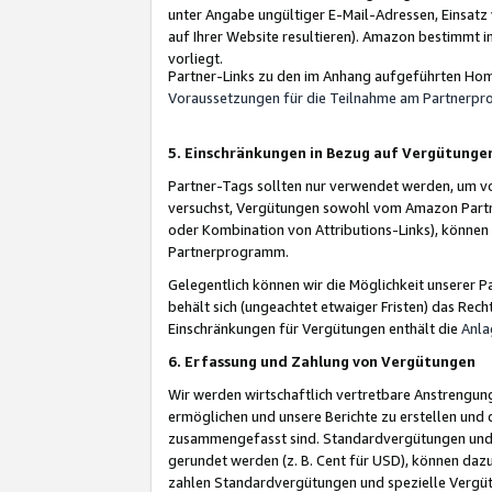
unter Angabe ungültiger E-Mail-Adressen, Einsatz
auf Ihrer Website resultieren). Amazon bestimmt i
vorliegt.
Partner-Links zu den im Anhang aufgeführten Hom
Voraussetzungen für die Teilnahme am Partnerp
5. Einschränkungen in Bezug auf Vergütunge
Partner-Tags sollten nur verwendet werden, um von 
versuchst, Vergütungen sowohl vom Amazon Partn
oder Kombination von Attributions-Links), könne
Partnerprogramm.
Gelegentlich können wir die Möglichkeit unsere
behält sich (ungeachtet etwaiger Fristen) das Rec
Einschränkungen für Vergütungen enthält die
Anla
6. Erfassung und Zahlung von Vergütungen
Wir werden wirtschaftlich vertretbare Anstrengu
ermöglichen und unsere Berichte zu erstellen und 
zusammengefasst sind. Standardvergütungen und s
gerundet werden (z. B. Cent für USD), können dazu
zahlen Standardvergütungen und spezielle Vergüt