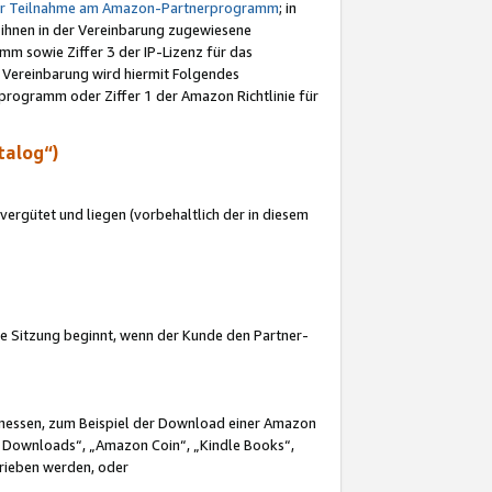
ur Teilnahme am Amazon-Partnerprogramm
; in
 ihnen in der Vereinbarung zugewiesene
m sowie Ziffer 3 der IP-Lizenz für das
 Vereinbarung wird hiermit Folgendes
programm oder Ziffer 1 der Amazon Richtlinie für
talog“)
ergütet und liegen (vorbehaltlich der in diesem
i die Sitzung beginnt, wenn der Kunde den Partner-
Ermessen, zum Beispiel der Download einer Amazon
 Downloads“, „Amazon Coin“, „Kindle Books“,
trieben werden, oder