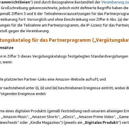
rammrichtlinien
“) sind durch Bezugnahme Bestandteil der
Vereinbarung z
Großschreibung gekennzeichnete, jedoch nicht definierte Begriffe haben die
 gemäß Ziffern 3 und 6 der Teilnahmevoraussetzungen für das Partnerprogram
nbarung fort. Vorsorglich und ohne Einschränkung von Ziffer 6 Abs. (a) der
ungen für die Teilnahme am Partnerprogramm, die IP-Lizenz für das Partner
rstoß gegen die Vereinbarung.
ungskatalog für das Partnerprogramm („Vergütungska
 Umsätze
n in Ziffer 3 dieses Vergütungskatalogs festgelegten Standardvergütungen v
r, wenn:
ite platzierten Partner-Links eine Amazon-Website aufruft; und
r nachstehend unter (i), (ii) und (iii) beschriebenen Ereignisse eintritt, wobe
 folgenden Ereignisse endet:
hme eines digitalen Produkts (gemäß Feststellung nach unserem alleinigen 
 „Amazon Music“, „Amazon Shorts“, „eDocs“, „Amazon Prime Video“, „Game
Newsfeeds“ oder „Kindle Magazines“) (jeweils ein „
Digitales Produkt
“) ver