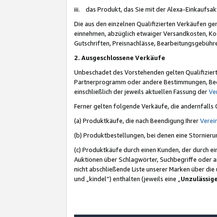
iii. das Produkt, das Sie mit der Alexa-Einkaufsa
Die aus den einzelnen Qualifizierten Verkäufen gen
einnehmen, abzüglich etwaiger Versandkosten, Ko
Gutschriften, Preisnachlässe, Bearbeitungsgebühr
2. Ausgeschlossene Verkäufe
Unbeschadet des Vorstehenden gelten Qualifiziert
Partnerprogramm oder andere Bestimmungen, Beding
einschließlich der jeweils aktuellen Fassung der
Ve
Ferner gelten folgende Verkäufe, die andernfalls
(a) Produktkäufe, die nach Beendigung Ihrer
Verei
(b) Produktbestellungen, bei denen eine Stornier
(c) Produktkäufe durch einen Kunden, der durch e
Auktionen über Schlagwörter, Suchbegriffe oder a
nicht abschließende Liste unserer Marken über di
und „kindel“) enthalten (jeweils eine „
Unzulässig