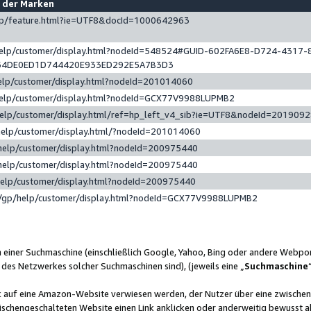
e der Marken
gp/feature.html?ie=UTF8&docId=1000642963
help/customer/display.html?nodeId=548524#GUID-602FA6E8-D724-4317-
64DE0ED1D744420E933ED292E5A7B3D3
elp/customer/display.html?nodeId=201014060
help/customer/display.html?nodeId=GCX77V9988LUPMB2
help/customer/display.html/ref=hp_left_v4_sib?ie=UTF8&nodeId=201909
help/customer/display.html/?nodeId=201014060
help/customer/display.html?nodeId=200975440
help/customer/display.html?nodeId=200975440
help/customer/display.html?nodeId=200975440
/gp/help/customer/display.html?nodeId=GCX77V9988LUPMB2
n einer Suchmaschine (einschließlich Google, Yahoo, Bing oder andere Webp
 des Netzwerkes solcher Suchmaschinen sind), (jeweils eine „
Suchmaschine
nk auf eine Amazon-Website verwiesen werden, der Nutzer über eine zwische
ischengeschalteten Website einen Link anklicken oder anderweitig bewusst a