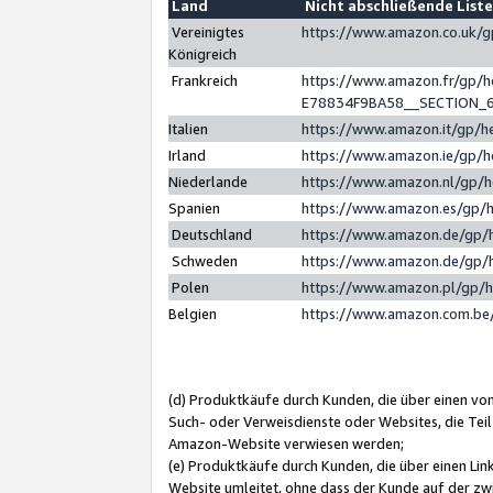
Land
Nicht abschließende List
Vereinigtes
https://www.amazon.co.uk/
Königreich
Frankreich
https://www.amazon.fr/gp/
E78834F9BA58__SECTION_
Italien
https://www.amazon.it/gp/h
Irland
https://www.amazon.ie/gp/
Niederlande
https://www.amazon.nl/gp/
Spanien
https://www.amazon.es/gp/
Deutschland
https://www.amazon.de/gp/
Schweden
https://www.amazon.de/gp/
Polen
https://www.amazon.pl/gp/
Belgien
https://www.amazon.com.be
(d) Produktkäufe durch Kunden, die über einen vo
Such- oder Verweisdienste oder Websites, die Teil
Amazon-Website verwiesen werden;
(e) Produktkäufe durch Kunden, die über einen Li
Website umleitet, ohne dass der Kunde auf der zw