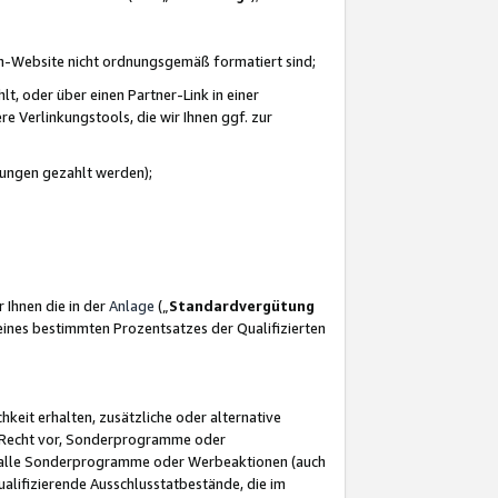
azon-Website nicht ordnungsgemäß formatiert sind;
, oder über einen Partner-Link in einer
e Verlinkungstools, die wir Ihnen ggf. zur
ütungen gezahlt werden);
 Ihnen die in der
Anlage
(„
Standardvergütung
ines bestimmten Prozentsatzes der Qualifizierten
eit erhalten, zusätzliche oder alternative
as Recht vor, Sonderprogramme oder
für alle Sonderprogramme oder Werbeaktionen (auch
lifizierende Ausschlusstatbestände, die im