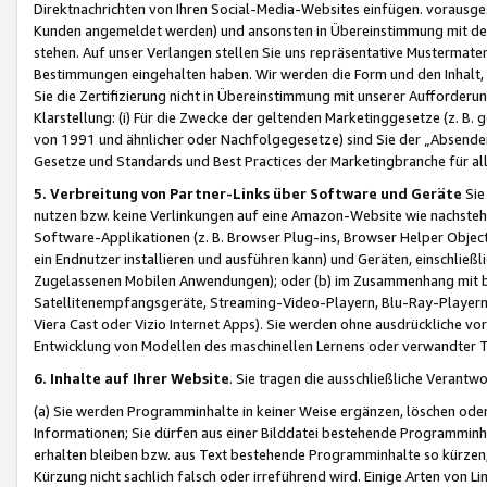
Direktnachrichten von Ihren Social-Media-Websites einfügen. vorausg
Kunden angemeldet werden) und ansonsten in Übereinstimmung mit der
stehen. Auf unser Verlangen stellen Sie uns repräsentative Mustermater
Bestimmungen eingehalten haben. Wir werden die Form und den Inhalt, di
Sie die Zertifizierung nicht in Übereinstimmung mit unserer Aufforderu
Klarstellung: (i) Für die Zwecke der geltenden Marketinggesetze (z. 
von 1991 und ähnlicher oder Nachfolgegesetze) sind Sie der „Absender“ j
Gesetze und Standards und Best Practices der Marketingbranche für 
5. Verbreitung von Partner-Links über Software und Geräte
Sie
nutzen bzw. keine Verlinkungen auf eine Amazon-Website wie nachsteh
Software-Applikationen (z. B. Browser Plug-ins, Browser Helper Objec
ein Endnutzer installieren und ausführen kann) und Geräten, einschlie
Zugelassenen Mobilen Anwendungen); oder (b) im Zusammenhang mit bzw.
Satellitenempfangsgeräte, Streaming-Video-Playern, Blu-Ray-Playern 
Viera Cast oder Vizio Internet Apps). Sie werden ohne ausdrückliche v
Entwicklung von Modellen des maschinellen Lernens oder verwandter 
6. Inhalte auf Ihrer Website
. Sie tragen die ausschließliche Verantwo
(a) Sie werden Programminhalte in keiner Weise ergänzen, löschen oder
Informationen; Sie dürfen aus einer Bilddatei bestehende Programminhal
erhalten bleiben bzw. aus Text bestehende Programminhalte so kürzen, 
Kürzung nicht sachlich falsch oder irreführend wird. Einige Arten von L