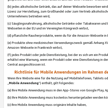
(b) jedes alkoholische Getränk, das auf deiner Webseite beworben wird
Lizenz zur Herstellung, zum Großhandel oder zum Vertrieb alkoholisch
Unternehmens betrieben wird,
(c) Säuglingsnahruhrung, alkoholische Getränke oder Tabakwaren und E
Webseiten in der EU und im Vereinigten Königreich wirbst,
(d) pflanzliche Raucherprodukte, wenn du für die Amazon-Webseite in B
(e) Produkte ohne medizinischen Verwendungszweck gemäß Anhang XVI 
Amazon-Webseite in Frankreich wirbst,
(f) jedes Produkt oder jede Dienstleistung, bei der es sich um ein Prod
erhältst eine Warnung, wenn ein Produkt oder eine Dienstleistung in de
Central ausgeschlossen ist.
Richtlinie für Mobile Anwendungen im Rahmen de
Wenn Ihre Website eine für die Nutzung auf Mobiltelefonen, Tablets 
„
Mobile Anwendung
“) enthält, gilt Folgendes:
(a) Ihre Mobile Anwendung muss in den App-Stores von Google Play, A
(b) Ihre Mobile Anwendung muss kostenlos heruntergeladen werden könn
(c) Ihre Mobile Anwendung muss originäre Inhalte haben,