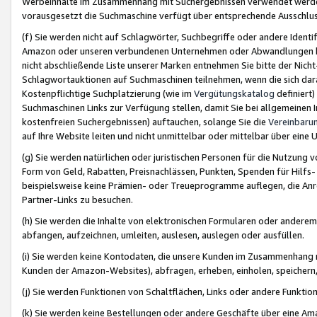
Werbeinhalte im Zusammenhang mit Suchergebnissen verwendet werden,
vorausgesetzt die Suchmaschine verfügt über entsprechende Ausschlu
(f) Sie werden nicht auf Schlagwörter, Suchbegriffe oder andere Ident
Amazon oder unseren verbundenen Unternehmen oder Abwandlungen bzw
nicht abschließende Liste unserer Marken entnehmen Sie bitte der Nich
Schlagwortauktionen auf Suchmaschinen teilnehmen, wenn die sich da
Kostenpflichtige Suchplatzierung (wie im
Vergütungskatalog
definiert
Suchmaschinen Links zur Verfügung stellen, damit Sie bei allgemeinen I
kostenfreien Suchergebnissen) auftauchen, solange Sie die
Vereinbaru
auf Ihre Website leiten und nicht unmittelbar oder mittelbar über eine
(g) Sie werden natürlichen oder juristischen Personen für die Nutzung 
Form von Geld, Rabatten, Preisnachlässen, Punkten, Spenden für Hilfs
beispielsweise keine Prämien- oder Treueprogramme auflegen, die Anrei
Partner-Links zu besuchen.
(h) Sie werden die Inhalte von elektronischen Formularen oder anderem M
abfangen, aufzeichnen, umleiten, auslesen, auslegen oder ausfüllen.
(i) Sie werden keine Kontodaten, die unsere Kunden im Zusammenhang 
Kunden der Amazon-Websites), abfragen, erheben, einholen, speichern,
(j) Sie werden Funktionen von Schaltflächen, Links oder andere Funkti
(k) Sie werden keine Bestellungen oder andere Geschäfte über eine Ama