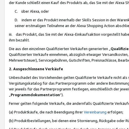
der Kunde schließt einen Kauf des Produkts ab, das Sie mit der Alexa 
C. über Alexa, oder
D. indem er das Produkt innerhalb der Skills Session in den Waren
seiner erstmaligen Teilnahme an der Alexa Shopping Action abschlie
iii. das Produkt, das Sie mit der Alexa-Einkaufsaktion vorgestellt ha
ihm bezahlt.
Die aus den einzelnen Qualifizierten Verkäufen generierten „
Qualifizi
Qualifizierten Verkäufe einnehmen, abzüglich etwaiger Versandkosten
Mehrwertsteuer), Servicegebühren, Gutschriften, Preisnachlässe, Bear
2. Ausgeschlossene Verkäufe
Unbeschadet des Vorstehenden gelten Qualifizierte Verkäufe nicht als
Vergütungskatalog für das Partnerprogramm oder andere Bestimmungen,
wir jeweils für das Partnerprogramm festlegen, einschließlich der jewe
„
Programmdokumentation
“).
Ferner gelten folgende Verkäufe, die andernfalls Qualifizierte Verkä
(a) Produktkäufe, die nach Beendigung Ihrer
Vereinbarung
erfolgen;
(b) Produktbestellungen, bei denen eine Stornierung, Rückgabe oder R