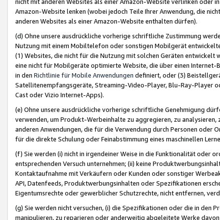
nicht mit anderen Websites als einer Amazon-Website verlinken oder i
Amazon-Website lenken (wobei jedoch Teile Ihrer Anwendung, die nich
anderen Websites als einer Amazon-Website enthalten dürfen).
(d) Ohne unsere ausdrückliche vorherige schriftliche Zustimmung werd
Nutzung mit einem Mobiltelefon oder sonstigen Mobilgerät entwickelt
(1) Websites, die nicht für die Nutzung mit solchen Geräten entwickelt
eine nicht für Mobilgeräte optimierte Website, die über einen Interne
in den
Richtlinie für Mobile Anwendungen
definiert, oder (3) Beistellge
Satellitenempfangsgeräte, Streaming-Video-Player, Blu-Ray-Player ode
Cast oder Vizio Internet-Apps).
(e) Ohne unsere ausdrückliche vorherige schriftliche Genehmigung dürfe
verwenden, um Produkt-Werbeinhalte zu aggregieren, zu analysieren, 
anderen Anwendungen, die für die Verwendung durch Personen oder Or
für die direkte Schulung oder Feinabstimmung eines maschinellen Lern
(f) Sie werden (i) nicht in irgendeiner Weise in die Funktionalität ode
entsprechenden Versuch unternehmen; (ii) keine Produktwerbungsinha
Kontaktaufnahme mit Verkäufern oder Kunden oder sonstiger Werbeaktiv
API, Datenfeeds, Produktwerbungsinhalten oder Spezifikationen erschei
Eigentumsrechte oder gewerblicher Schutzrechte, nicht entfernen, verd
(g) Sie werden nicht versuchen, (i) die Spezifikationen oder die in de
manipulieren, zu reparieren oder anderweitig abgeleitete Werke davon z