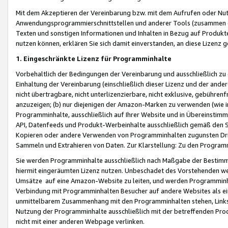
Mit dem Akzeptieren der Vereinbarung bzw. mit dem Aufrufen oder Nutz
Anwendungsprogrammierschnittstellen und anderer Tools (zusammen die
Texten und sonstigen Informationen und Inhalten in Bezug auf Produkte
nutzen können, erklären Sie sich damit einverstanden, an diese Lizenz 
1. Eingeschränkte Lizenz für Programminhalte
Vorbehaltlich der Bedingungen der Vereinbarung und ausschließlich z
Einhaltung der Vereinbarung (einschließlich dieser Lizenz und der ande
nicht übertragbare, nicht unterlizenzierbare, nicht exklusive, gebühren
anzuzeigen; (b) nur diejenigen der Amazon-Marken zu verwenden (wie in 
Programminhalte, ausschließlich auf Ihrer Website und in Übereinstimmu
API, Datenfeeds und Produkt-Werbeinhalte ausschließlich gemäß den Spe
Kopieren oder andere Verwenden von Programminhalten zugunsten Dri
Sammeln und Extrahieren von Daten. Zur Klarstellung: Zu den Program
Sie werden Programminhalte ausschließlich nach Maßgabe der Besti
hiermit eingeräumten Lizenz nutzen. Unbeschadet des Vorstehenden we
Umsätze auf eine Amazon-Website zu leiten, und werden Programminhal
Verbindung mit Programminhalten Besucher auf andere Websites als ein
unmittelbarem Zusammenhang mit den Programminhalten stehen, Links z
Nutzung der Programminhalte ausschließlich mit der betreffenden Pr
nicht mit einer anderen Webpage verlinken.