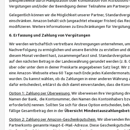
(beispielsweise durch Manipulation oder Kombination von Attributions-
Vergütungen und/oder der Beendigung deiner Teilnahme am Partnerp
Gelegentlich können wir die Möglichkeit unserer Partner, Standardv
einschränken. Amazon behält sich (ungeachtet etwaiger Fristen) das Re
modifizieren. Weitere Informationen zu Einschränkungen für Vergütung
6. Erfassung und Zahlung von Vergütungen
Wir werden wirtschaftlich vertretbare Anstrengungen unternehmen, um 
Nachverfolgung zu ermöglichen und unsere Berichte zu erstellen und di
diesem Monat verdient hast, zusammengefasst sind. Standardvergütung
auf den nächsten Betrag in der Landeswährung gerundet werden (z. B. C
über oder unter dem in deiner Preiskarte angegebenen Satz liegt. Wir
eine Amazon-Webseite etwa 60 Tage nach Ende jedes Kalendermonats, i
wurden. Du kannst wählen, ob du Zahlungen in einer anderen Währung
dafür entscheidest, erklärst du dich damit einverstanden, dass die K
Option 1: Zahlung per Überweisung.
Wir überweisen Ihre Vergütung dir
Namen der Bank, die Kontonummer, den Namen des Kontoinhabers bzw. a
erforderlich) nennen. Sollten Sie sich für diese Option entscheiden, be
fällige Gesamtbetrag den in der
Übersicht Mindestauszahlungsbet
Option 2: Zahlung per Amazon-Geschenkgutschein.
Wir übersenden Ihne
Partnerkonto genannte Haupt-E-Mail-Adresse. Diese Geschenkgutschei