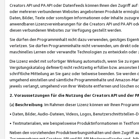
Creators API und PA API oder Datenfeeds können Ihnen den Zugriff auf D
oder mehreren verbundenen Websites angebotenen Produkte ermögliche
Daten, Bilder, Texte oder sonstigen Informationen oder Inhalte zuzugre
anwendbaren Lizenzvereinbarungen für die Creators API und PA API od
diesen verbundenen Websites zur Verfügung gestellt werden.
Sie dürfen den Programminhalt nicht dazu verwenden, geistiges Eigent
verletzen. Sie dürfen Programminhalte nicht verwenden, um direkt ode
maschinelles Lernen oder verwandte Technologien zu entwickeln oder zu
Die Lizenz endet mit sofortiger Wirkung automatisch, wenn Sie zu irg
Vergütungskatalog definiert) nicht rechtzeitig erfüllen bzw. ansonsten
schriftliche Mitteilung an Sie ganz oder teilweise beenden. Sie werden
umgehend einstellen und sämtliche Programminhalte und Amazon-Marke
jeweils verlangt, umgehend von Ihrer Website entfernen und löschen od
2. Voraussetzungen für die Nutzung der Creators API und der P
(a)
Beschreibung
. Im Rahmen dieser Lizenz können wir Ihnen Programmi
• Daten, Bilder, Audio-Dateien, Videos, Logos, Benutzerschnittstellen-
• Textmaterialien, wie beispielsweise Produktinformationen in Textfor
Neben den vorstehenden Produktwerbungsinhalten und dem Zugriff auf 
Zusammenhang mit Creators API und PA API Musterquellcodes und -bibli