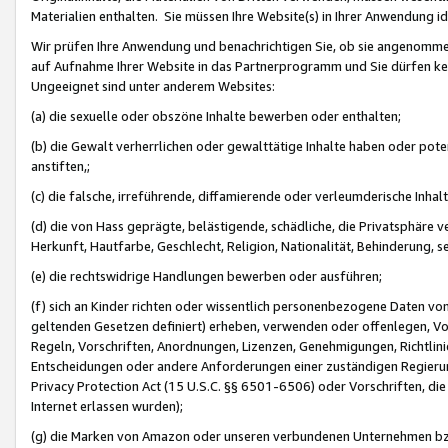
Materialien enthalten. Sie müssen Ihre Website(s) in Ihrer Anwendung ide
Wir prüfen Ihre Anwendung und benachrichtigen Sie, ob sie angenommen
auf Aufnahme Ihrer Website in das Partnerprogramm und Sie dürfen kei
Ungeeignet sind unter anderem Websites:
(a) die sexuelle oder obszöne Inhalte bewerben oder enthalten;
(b) die Gewalt verherrlichen oder gewalttätige Inhalte haben oder pot
anstiften,;
(c) die falsche, irreführende, diffamierende oder verleumderische Inha
(d) die von Hass geprägte, belästigende, schädliche, die Privatsphäre v
Herkunft, Hautfarbe, Geschlecht, Religion, Nationalität, Behinderung, 
(e) die rechtswidrige Handlungen bewerben oder ausführen;
(f) sich an Kinder richten oder wissentlich personenbezogene Daten vo
geltenden Gesetzen definiert) erheben, verwenden oder offenlegen, Vo
Regeln, Vorschriften, Anordnungen, Lizenzen, Genehmigungen, Richtlini
Entscheidungen oder andere Anforderungen einer zuständigen Regierung
Privacy Protection Act (15 U.S.C. §§ 6501-6506) oder Vorschriften, di
Internet erlassen wurden);
(g) die Marken von Amazon oder unseren verbundenen Unternehmen b