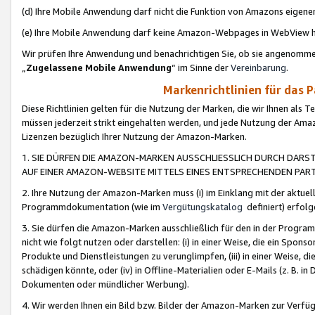
(d) Ihre Mobile Anwendung darf nicht die Funktion von Amazons eige
(e) Ihre Mobile Anwendung darf keine Amazon-Webpages in WebView 
Wir prüfen Ihre Anwendung und benachrichtigen Sie, ob sie angenomm
„
Zugelassene Mobile Anwendung
“ im Sinne der
Vereinbarung
.
Markenrichtlinien für das 
Diese Richtlinien gelten für die Nutzung der Marken, die wir Ihnen als 
müssen jederzeit strikt eingehalten werden, und jede Nutzung der Ama
Lizenzen bezüglich Ihrer Nutzung der Amazon-Marken.
1. SIE DÜRFEN DIE AMAZON-MARKEN AUSSCHLIESSLICH DURCH DARS
AUF EINER AMAZON-WEBSITE MITTELS EINES ENTSPRECHENDEN PART
2. Ihre Nutzung der Amazon-Marken muss (i) im Einklang mit der aktuells
Programmdokumentation (wie im
Vergütungskatalog
definiert) erfolg
3. Sie dürfen die Amazon-Marken ausschließlich für den in der Progr
nicht wie folgt nutzen oder darstellen: (i) in einer Weise, die ein Spo
Produkte und Dienstleistungen zu verunglimpfen, (iii) in einer Weise
schädigen könnte, oder (iv) in Offline-Materialien oder E-Mails (z. B.
Dokumenten oder mündlicher Werbung).
4. Wir werden Ihnen ein Bild bzw. Bilder der Amazon-Marken zur Verfüg