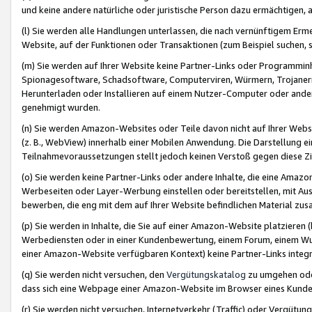
und keine andere natürliche oder juristische Person dazu ermächtigen, a
(l) Sie werden alle Handlungen unterlassen, die nach vernünftigem Erme
Website, auf der Funktionen oder Transaktionen (zum Beispiel suchen, s
(m) Sie werden auf Ihrer Website keine Partner-Links oder Programmin
Spionagesoftware, Schadsoftware, Computerviren, Würmern, Trojaner
Herunterladen oder Installieren auf einem Nutzer-Computer oder ande
genehmigt wurden.
(n) Sie werden Amazon-Websites oder Teile davon nicht auf Ihrer Websi
(z. B., WebView) innerhalb einer Mobilen Anwendung. Die Darstellung ein
Teilnahmevoraussetzungen stellt jedoch keinen Verstoß gegen diese Zif
(o) Sie werden keine Partner-Links oder andere Inhalte, die eine Am
Werbeseiten oder Layer-Werbung einstellen oder bereitstellen, mit Au
bewerben, die eng mit dem auf Ihrer Website befindlichen Material z
(p) Sie werden in Inhalte, die Sie auf einer Amazon-Website platzier
Werbediensten oder in einer Kundenbewertung, einem Forum, einem Wun
einer Amazon-Website verfügbaren Kontext) keine Partner-Links integr
(q) Sie werden nicht versuchen, den
Vergütungskatalog
zu umgehen oder
dass sich eine Webpage einer Amazon-Website im Browser eines Kunden 
(r) Sie werden nicht versuchen, Internetverkehr (Traffic) oder Vergü