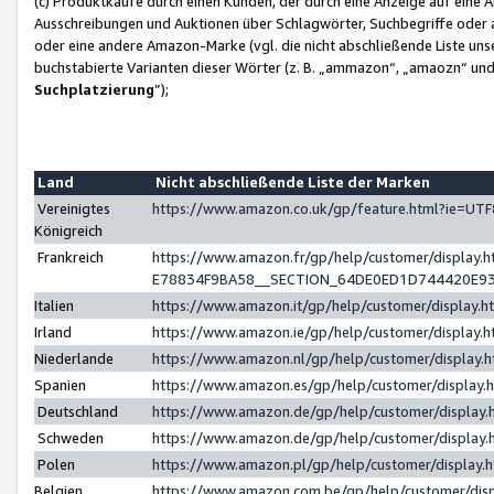
(c) Produktkäufe durch einen Kunden, der durch eine Anzeige auf eine 
Ausschreibungen und Auktionen über Schlagwörter, Suchbegriffe oder 
oder eine andere Amazon-Marke (vgl. die nicht abschließende Liste un
buchstabierte Varianten dieser Wörter (z. B. „ammazon“, „amaozn“ und „
Suchplatzierung
”);
Land
Nicht abschließende Liste der Marken
Vereinigtes
https://www.amazon.co.uk/gp/feature.html?ie=U
Königreich
Frankreich
https://www.amazon.fr/gp/help/customer/displa
E78834F9BA58__SECTION_64DE0ED1D744420E9
Italien
https://www.amazon.it/gp/help/customer/display
Irland
https://www.amazon.ie/gp/help/customer/displa
Niederlande
https://www.amazon.nl/gp/help/customer/display
Spanien
https://www.amazon.es/gp/help/customer/display
Deutschland
https://www.amazon.de/gp/help/customer/displa
Schweden
https://www.amazon.de/gp/help/customer/displa
Polen
https://www.amazon.pl/gp/help/customer/display
Belgien
https://www.amazon.com.be/gp/help/customer/d