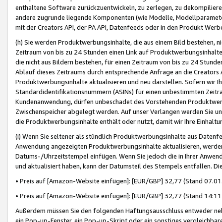
enthaltene Software zurückzuentwickeln, zu zerlegen, zu dekompilier
andere zugrunde liegende Komponenten (wie Modelle, Modellparameter
mit der Creators API, der PA API, Datenfeeds oder in den Produkt Werb
(h) Sie werden Produktwerbungsinhalte, die aus einem Bild bestehen, ni
Zeitraum von bis zu 24 Stunden einen Link auf Produktwerbungsinhalte
die nicht aus Bildern bestehen, für einen Zeitraum von bis zu 24 Stund
Ablauf dieses Zeitraums durch entsprechende Anfrage an die Creators 
Produktwerbungsinhalte aktualisieren und neu darstellen. Sofern wir Ih
Standardidentifikationsnummern (ASINs) für einen unbestimmten Zeitra
Kundenanwendung, dürfen unbeschadet des Vorstehenden Produktwerbu
Zwischenspeicher abgelegt werden. Auf unser Verlangen werden Sie un
die Produktwerbungsinhalte enthält oder nutzt, damit wir Ihre Einhalt
(i) Wenn Sie seltener als stündlich Produktwerbungsinhalte aus Datenfe
Anwendung angezeigten Produktwerbungsinhalte aktualisieren, werden 
Datums-/Uhrzeitstempel einfügen. Wenn Sie jedoch die in Ihrer Anwe
und aktualisiert haben, kann der Datumsteil des Stempels entfallen. Dies
• Preis auf [Amazon-Website einfügen]: [EUR/GBP] 32,77 (Stand 07.01.
• Preis auf [Amazon-Website einfügen]: [EUR/GBP] 32,77 (Stand 14:11 
Außerdem müssen Sie den folgenden Haftungsausschluss entweder neb
ein Pop-up-Fenster, ein Pop-up-Skript oder ein sonstiges vergleichba