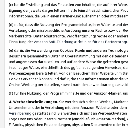
(c) für die Erstellung und das Einstellen von Inhalten, die auf Ihrer We
Eignung der jeweils dargestellten Inhalte (einschließlich sämtlicher 
Informationen, die Sie in einen Partner-Link aufnehmen oder mit diese
(d) dafür, dass die Nutzung der Programminhalte, Ihrer Website und des 
Verletzung oder missbräuchliche Ausübung unserer Rechte bzw. der Recht
Markenrechte, Datenschutzrechte, Veröffentlichungsrechte oder anderer
Einhaltung der
Amazon Anti-Fälschungsrichtlinien für das Partnerpro
(e) dafür, die Verwendung von Cookies, Pixeln und anderen Technologien
Besuchern gesammelten Daten in Übereinstimmung mit den geltenden Ge
und angemessen darzustellen und auf andere Weise die geltenden geset
in sonstiger Weise, einschließlich des ggf. anzuzeigenden Hinweises, d
Werbeanzeigen bereitstellen, von den Besuchern Ihrer Website unmitte
Cookies erkennen können und dafür, dass Sie Informationen über die v
Online-Werbung bereitstellen, soweit nach den anwendbaren gesetzlic
(f) für Ihre Nutzung, der Programminhalte und der Amazon-Marken, u
4. Werbeeinschränkungen.
Sie werden sich nicht an Werbe-, Market
Unternehmen oder in Verbindung mit einer Amazon-Website oder dem Pa
Vereinbarung
gestattet sind. Sie werden sich nicht an Werbeaktivitäten
Logos von uns oder unseren Partnern (einschließlich Amazon-Marken), 
E-Books, physischen Postsendungen, physischen Dokumenten oder in 