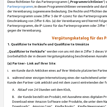
Diese Richtlinien für das Partnerprogramm („
Programmrichtlinien
“)
Partnerprogramm
; in diesen Programmrichtlinien verwendete und durch
der Vereinbarung zugewiesene Bedeutung. Die Rechte und Pflichten de
Partnerprogramm sowie Ziffer 3 der IP-Lizenz für das Partnerprogram
Einschränkung von Ziffer 6 Abs. (a) der Vereinbarung wird hiermit Fol
Partnerprogramm, die IP-Lizenz für das Partnerprogramm oder Ziffer 1
gegen die Vereinbarung.
Vergütungskatalog für das 
1. Qualifizierte Verkäufe und Qualifizierte Umsätze
„
Qualifizierte Verkäufe
“ werden von uns mit den in Ziffer 3 diese
(vorbehaltlich der in diesem Vergütungskatalog beschriebenen Ausnah
(a) Partner- Link auf Ihrer Site
:
i. ein Kunde durch Anklicken eines auf Ihrer Website platzierten Part
ii. während einer einzigen Internetsitzung eines der nachstehend unter (i)
Kunde den Partner-Link anklickt und mit dem zuerst eintretenden der f
A. Ablauf von 24 Stunden seit dem Klick,
B. der Kunde bestellt ein Produkt, mit Ausnahme eines digitalen P
Download einer Amazon Software oder Produkte, die unter dem N
Downloads“, „Amazon Coin“, „Kindle Books“, „Kindle Newspapers“, „