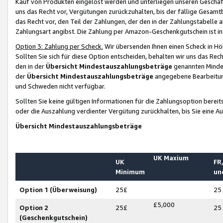
Kauf von Produkten eingelöst werden und unterliegen unseren Geschäf
uns das Recht vor, Vergütungen zurückzuhalten, bis der fällige Gesamt
das Recht vor, den Teil der Zahlungen, der den in der Zahlungstabelle 
Zahlungsart angibst. Die Zahlung per Amazon-Geschenkgutschein ist in
Option 3: Zahlung per Scheck.
Wir übersenden Ihnen einen Scheck in Höh
Sollten Sie sich für diese Option entscheiden, behalten wir uns das Rec
den in der
Übersicht Mindestauszahlungsbeträge
genannten Mindest
der
Übersicht Mindestauszahlungsbeträge
angegebene Bearbeitung
und Schweden nicht verfügbar.
Sollten Sie keine gültigen Informationen für die Zahlungsoption bereit
oder die Auszahlung verdienter Vergütung zurückhalten, bis Sie eine A
Übersicht Mindestauszahlungsbeträge
UK Maxium
UK
FR,
Minimum
un
Option 1 (Überweisung)
25£
25
£5,000
Option 2
25£
25
(Geschenkgutschein)