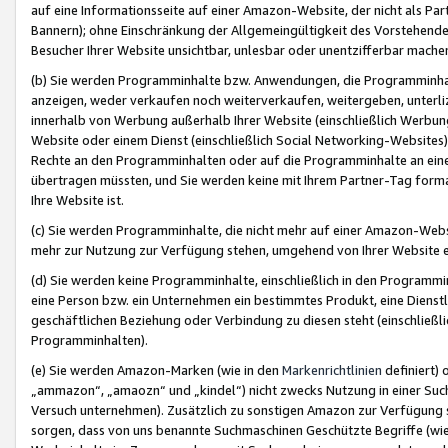
auf eine Informationsseite auf einer Amazon-Website, der nicht als Part
Bannern); ohne Einschränkung der Allgemeingültigkeit des Vorstehende
Besucher Ihrer Website unsichtbar, unlesbar oder unentzifferbar mache
(b) Sie werden Programminhalte bzw. Anwendungen, die Programminhalt
anzeigen, weder verkaufen noch weiterverkaufen, weitergeben, unterli
innerhalb von Werbung außerhalb Ihrer Website (einschließlich Werbun
Website oder einem Dienst (einschließlich Social Networking-Website
Rechte an den Programminhalten oder auf die Programminhalte an eine a
übertragen müssten, und Sie werden keine mit Ihrem Partner-Tag formati
Ihre Website ist.
(c) Sie werden Programminhalte, die nicht mehr auf einer Amazon-Websit
mehr zur Nutzung zur Verfügung stehen, umgehend von Ihrer Website e
(d) Sie werden keine Programminhalte, einschließlich in den Programmin
eine Person bzw. ein Unternehmen ein bestimmtes Produkt, eine Dienstle
geschäftlichen Beziehung oder Verbindung zu diesen steht (einschließli
Programminhalten).
(e) Sie werden Amazon-Marken (wie in den
Markenrichtlinien
definiert) 
„ammazon“, „amaozn“ und „kindel“) nicht zwecks Nutzung in einer Suc
Versuch unternehmen). Zusätzlich zu sonstigen Amazon zur Verfügung 
sorgen, dass von uns benannte Suchmaschinen Geschützte Begriffe (wie 