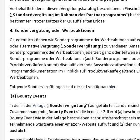
Vorbehaltlich der in diesem Vergütungskatalog beschriebenen Einschr
(„
Standardvergütung im Rahmen des Partnerprogramms
“) besc
bestimmten Prozentsatzes der Qualifizierten Erlöse.
4. Sondervergütung oder Werbeaktionen
Gelegentlich können wir Sonderprogramme oder Werbeaktionen auflegen,
oder alternative Vergütung („
Sondervergütung
”) zu verdienen. Amazo
Sonderprogramme oder Werbeaktionen jederzeit ganz oder teilweise einz
Sonderprogramme oder Werbeaktionen (auch Sonderprogramme oder We
Produktverkäufen kommt) disqualifizierende Ausschlusstatbestände, di
Programmdokumentation im Hinblick auf Produktverkäufe geltende E
Werbeaktionen.
Folgende Sondervergütungen sind derzeit verfügbar:
hier
.
(a) Bounty Events
In den in der
Anlage
(„
Sondervergütung
“) aufgeführten Ländern sind
Zusammenhang mit „
Bounty Events
“ die in dieser Ziffer 4 (a) besch
Bounty Event wie in der Anlage beschrieben anspruchsberechtigt sein mu
teilnehmende Startseite einer Amazon-Website aufruft und (2) der Kun
ausführt.
Amazon zahlt keine Sondervergütung, wenn das zugrundeliegende Boun