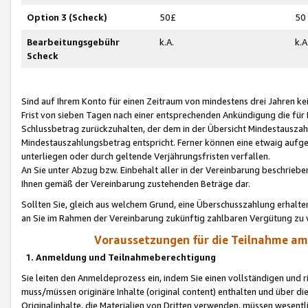
Option 3 (Scheck)
50£
50
Bearbeitungsgebühr
k.A.
k.A
Scheck
Sind auf Ihrem Konto für einen Zeitraum von mindestens drei Jahren kein
Frist von sieben Tagen nach einer entsprechenden Ankündigung die für
Schlussbetrag zurückzuhalten, der dem in der Übersicht Mindestausz
Mindestauszahlungsbetrag entspricht. Ferner können eine etwaig aufg
unterliegen oder durch geltende Verjährungsfristen verfallen.
An Sie unter Abzug bzw. Einbehalt aller in der Vereinbarung beschrieb
Ihnen gemäß der Vereinbarung zustehenden Beträge dar.
Sollten Sie, gleich aus welchem Grund, eine Überschusszahlung erhalte
an Sie im Rahmen der Vereinbarung zukünftig zahlbaren Vergütung zu 
Voraussetzungen für die Teilnahme a
1. Anmeldung und Teilnahmeberechtigung
Sie leiten den Anmeldeprozess ein, indem Sie einen vollständigen und 
muss/müssen originäre Inhalte (original content) enthalten und über d
Originalinhalte, die Materialien von Dritten verwenden, müssen wese