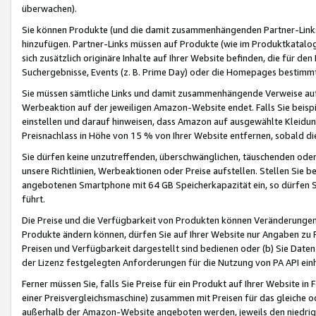
überwachen).
Sie können Produkte (und die damit zusammenhängenden Partner-Links)
hinzufügen. Partner-Links müssen auf Produkte (wie im Produktkatalog de
sich zusätzlich originäre Inhalte auf Ihrer Website befinden, die für 
Suchergebnisse, Events (z. B. Prime Day) oder die Homepages bestimmte
Sie müssen sämtliche Links und damit zusammenhängende Verweise auf z
Werbeaktion auf der jeweiligen Amazon-Website endet. Falls Sie beisp
einstellen und darauf hinweisen, dass Amazon auf ausgewählte Kleidun
Preisnachlass in Höhe von 15 % von Ihrer Website entfernen, sobald di
Sie dürfen keine unzutreffenden, überschwänglichen, täuschenden od
unsere Richtlinien, Werbeaktionen oder Preise aufstellen. Stellen Sie 
angebotenen Smartphone mit 64 GB Speicherkapazität ein, so dürfen S
führt.
Die Preise und die Verfügbarkeit von Produkten können Veränderungen 
Produkte ändern können, dürfen Sie auf Ihrer Website nur Angaben zu P
Preisen und Verfügbarkeit dargestellt sind bedienen oder (b) Sie Daten
der Lizenz festgelegten Anforderungen für die Nutzung von PA API einh
Ferner müssen Sie, falls Sie Preise für ein Produkt auf Ihrer Website in 
einer Preisvergleichsmaschine) zusammen mit Preisen für das gleiche o
außerhalb der Amazon-Website angeboten werden, jeweils den niedrigst