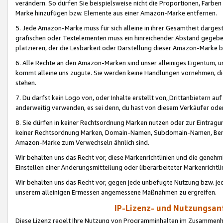
verändern. So dürfen Sie beispielsweise nicht die Proportionen, Farb
Marke hinzufügen bzw. Elemente aus einer Amazon-Marke entfernen.
5. Jede Amazon-Marke muss für sich alleine in ihrer Gesamtheit darge
grafischen oder Textelementen muss ein hinreichender Abstand gegebe
platzieren, der die Lesbarkeit oder Darstellung dieser Amazon-Marke b
6. Alle Rechte an den Amazon-Marken sind unser alleiniges Eigentum, 
kommt alleine uns zugute. Sie werden keine Handlungen vornehmen, 
stehen.
7. Du darfst kein Logo von, oder Inhalte erstellt von,
Drittanbietern au
anderweitig verwenden, es sei denn, du hast von diesem Verkäufer oder
8. Sie dürfen in keiner Rechtsordnung Marken nutzen oder zur Eintragu
keiner Rechtsordnung Marken, Domain-Namen, Subdomain-Namen, Benu
Amazon-Marke zum Verwechseln ähnlich sind.
Wir behalten uns das Recht vor, diese Markenrichtlinien und die gene
Einstellen einer Änderungsmitteilung oder überarbeiteter Markenricht
Wir behalten uns das Recht vor, gegen jede unbefugte Nutzung bzw. jede 
unserem alleinigen Ermessen angemessene Maßnahmen zu ergreifen.
IP-Lizenz- und Nutzungsan
Diese Lizenz regelt Ihre Nutzung von Programminhalten im Zusammen