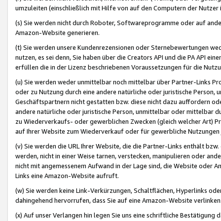
umzuleiten (einschließlich mit Hilfe von auf den Computern der Nutzer i
(s) Sie werden nicht durch Roboter, Softwareprogramme oder auf andere
Amazon-Website generieren.
(t) Sie werden unsere Kundenrezensionen oder Sternebewertungen wed
nutzen, es sei denn, Sie haben über die Creators API und die PA API e
erfüllen die in der Lizenz beschriebenen Voraussetzungen für die Nutzu
(u) Sie werden weder unmittelbar noch mittelbar über Partner-Links P
oder zu Nutzung durch eine andere natürliche oder juristische Person,
Geschäftspartnern nicht gestatten bzw. diese nicht dazu auffordern od
andere natürliche oder juristische Person, unmittelbar oder mittelbar
zu Wiederverkaufs- oder gewerblichen Zwecken (gleich welcher Art) 
auf Ihrer Website zum Wiederverkauf oder für gewerbliche Nutzungen 
(v) Sie werden die URL Ihrer Website, die die Partner-Links enthält b
werden, nicht in einer Weise tarnen, verstecken, manipulieren oder and
nicht mit angemessenem Aufwand in der Lage sind, die Website oder A
Links eine Amazon-Website aufruft.
(w) Sie werden keine Link-Verkürzungen, Schaltflächen, Hyperlinks ode
dahingehend hervorrufen, dass Sie auf eine Amazon-Website verlinken
(x) Auf unser Verlangen hin legen Sie uns eine schriftliche Bestätigung