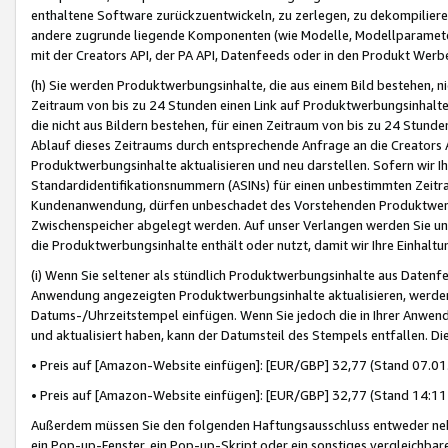
enthaltene Software zurückzuentwickeln, zu zerlegen, zu dekompilier
andere zugrunde liegende Komponenten (wie Modelle, Modellparameter
mit der Creators API, der PA API, Datenfeeds oder in den Produkt Werb
(h) Sie werden Produktwerbungsinhalte, die aus einem Bild bestehen, ni
Zeitraum von bis zu 24 Stunden einen Link auf Produktwerbungsinhalte
die nicht aus Bildern bestehen, für einen Zeitraum von bis zu 24 Stund
Ablauf dieses Zeitraums durch entsprechende Anfrage an die Creators 
Produktwerbungsinhalte aktualisieren und neu darstellen. Sofern wir Ih
Standardidentifikationsnummern (ASINs) für einen unbestimmten Zeitra
Kundenanwendung, dürfen unbeschadet des Vorstehenden Produktwerbu
Zwischenspeicher abgelegt werden. Auf unser Verlangen werden Sie un
die Produktwerbungsinhalte enthält oder nutzt, damit wir Ihre Einhalt
(i) Wenn Sie seltener als stündlich Produktwerbungsinhalte aus Datenfe
Anwendung angezeigten Produktwerbungsinhalte aktualisieren, werden 
Datums-/Uhrzeitstempel einfügen. Wenn Sie jedoch die in Ihrer Anwe
und aktualisiert haben, kann der Datumsteil des Stempels entfallen. Dies
• Preis auf [Amazon-Website einfügen]: [EUR/GBP] 32,77 (Stand 07.01.
• Preis auf [Amazon-Website einfügen]: [EUR/GBP] 32,77 (Stand 14:11 
Außerdem müssen Sie den folgenden Haftungsausschluss entweder neb
ein Pop-up-Fenster, ein Pop-up-Skript oder ein sonstiges vergleichba