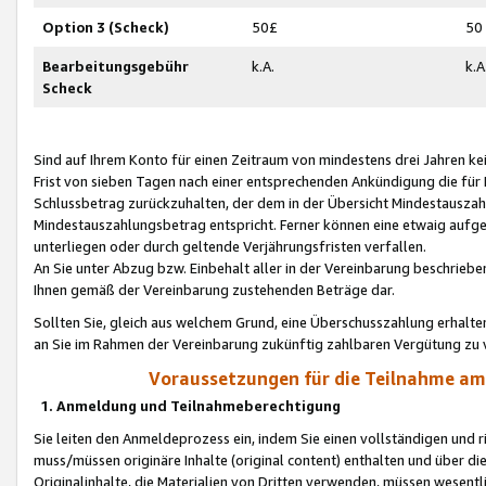
Option 3 (Scheck)
50£
50
Bearbeitungsgebühr
k.A.
k.A
Scheck
Sind auf Ihrem Konto für einen Zeitraum von mindestens drei Jahren kein
Frist von sieben Tagen nach einer entsprechenden Ankündigung die für
Schlussbetrag zurückzuhalten, der dem in der Übersicht Mindestausz
Mindestauszahlungsbetrag entspricht. Ferner können eine etwaig aufg
unterliegen oder durch geltende Verjährungsfristen verfallen.
An Sie unter Abzug bzw. Einbehalt aller in der Vereinbarung beschrieb
Ihnen gemäß der Vereinbarung zustehenden Beträge dar.
Sollten Sie, gleich aus welchem Grund, eine Überschusszahlung erhalte
an Sie im Rahmen der Vereinbarung zukünftig zahlbaren Vergütung zu 
Voraussetzungen für die Teilnahme a
1. Anmeldung und Teilnahmeberechtigung
Sie leiten den Anmeldeprozess ein, indem Sie einen vollständigen und 
muss/müssen originäre Inhalte (original content) enthalten und über d
Originalinhalte, die Materialien von Dritten verwenden, müssen wese