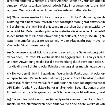
nicht mit anderen Websites als einer Amazon-Website verlinken oder i
Amazon-Website lenken (wobei jedoch Teile Ihrer Anwendung, die nich
anderen Websites als einer Amazon-Website enthalten dürfen).
(d) Ohne unsere ausdrückliche vorherige schriftliche Zustimmung werd
Nutzung mit einem Mobiltelefon oder sonstigen Mobilgerät entwickelt
(1) Websites, die nicht für die Nutzung mit solchen Geräten entwickelt
eine nicht für Mobilgeräte optimierte Website, die über einen Interne
in den
Richtlinie für Mobile Anwendungen
definiert, oder (3) Beistellge
Satellitenempfangsgeräte, Streaming-Video-Player, Blu-Ray-Player ode
Cast oder Vizio Internet-Apps).
(e) Ohne unsere ausdrückliche vorherige schriftliche Genehmigung dürfe
verwenden, um Produkt-Werbeinhalte zu aggregieren, zu analysieren, 
anderen Anwendungen, die für die Verwendung durch Personen oder Or
für die direkte Schulung oder Feinabstimmung eines maschinellen Lern
(f) Sie werden (i) nicht in irgendeiner Weise in die Funktionalität ode
entsprechenden Versuch unternehmen; (ii) keine Produktwerbungsinha
Kontaktaufnahme mit Verkäufern oder Kunden oder sonstiger Werbeaktiv
API, Datenfeeds, Produktwerbungsinhalten oder Spezifikationen erschei
Eigentumsrechte oder gewerblicher Schutzrechte, nicht entfernen, verd
(g) Sie werden nicht versuchen, (i) die Spezifikationen oder die in de
manipulieren, zu reparieren oder anderweitig abgeleitete Werke davon z