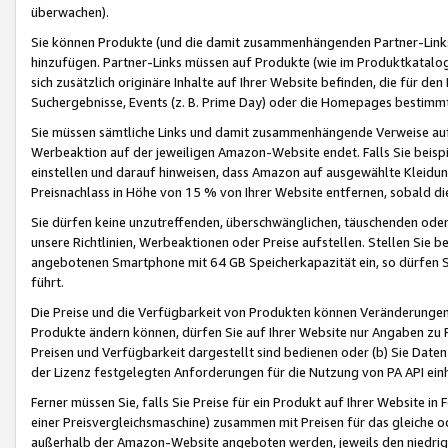
überwachen).
Sie können Produkte (und die damit zusammenhängenden Partner-Links)
hinzufügen. Partner-Links müssen auf Produkte (wie im Produktkatalog de
sich zusätzlich originäre Inhalte auf Ihrer Website befinden, die für 
Suchergebnisse, Events (z. B. Prime Day) oder die Homepages bestimmte
Sie müssen sämtliche Links und damit zusammenhängende Verweise auf z
Werbeaktion auf der jeweiligen Amazon-Website endet. Falls Sie beisp
einstellen und darauf hinweisen, dass Amazon auf ausgewählte Kleidun
Preisnachlass in Höhe von 15 % von Ihrer Website entfernen, sobald di
Sie dürfen keine unzutreffenden, überschwänglichen, täuschenden od
unsere Richtlinien, Werbeaktionen oder Preise aufstellen. Stellen Sie 
angebotenen Smartphone mit 64 GB Speicherkapazität ein, so dürfen S
führt.
Die Preise und die Verfügbarkeit von Produkten können Veränderungen 
Produkte ändern können, dürfen Sie auf Ihrer Website nur Angaben zu P
Preisen und Verfügbarkeit dargestellt sind bedienen oder (b) Sie Daten
der Lizenz festgelegten Anforderungen für die Nutzung von PA API einh
Ferner müssen Sie, falls Sie Preise für ein Produkt auf Ihrer Website in 
einer Preisvergleichsmaschine) zusammen mit Preisen für das gleiche o
außerhalb der Amazon-Website angeboten werden, jeweils den niedrigst