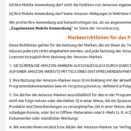
(d) Ihre Mobile Anwendung darf nicht die Funktion von Amazons eige
(e) Ihre Mobile Anwendung darf keine Amazon-Webpages in WebView 
Wir prüfen Ihre Anwendung und benachrichtigen Sie, ob sie angenomm
„
Zugelassene Mobile Anwendung
“ im Sinne der
Vereinbarung
.
Markenrichtlinien für das 
Diese Richtlinien gelten für die Nutzung der Marken, die wir Ihnen als 
müssen jederzeit strikt eingehalten werden, und jede Nutzung der Ama
Lizenzen bezüglich Ihrer Nutzung der Amazon-Marken.
1. SIE DÜRFEN DIE AMAZON-MARKEN AUSSCHLIESSLICH DURCH DARS
AUF EINER AMAZON-WEBSITE MITTELS EINES ENTSPRECHENDEN PART
2. Ihre Nutzung der Amazon-Marken muss (i) im Einklang mit der aktuells
Programmdokumentation (wie im
Vergütungskatalog
definiert) erfolg
3. Sie dürfen die Amazon-Marken ausschließlich für den in der Progr
nicht wie folgt nutzen oder darstellen: (i) in einer Weise, die ein Spo
Produkte und Dienstleistungen zu verunglimpfen, (iii) in einer Weise
schädigen könnte, oder (iv) in Offline-Materialien oder E-Mails (z. B.
Dokumenten oder mündlicher Werbung).
4. Wir werden Ihnen ein Bild bzw. Bilder der Amazon-Marken zur Verfüg