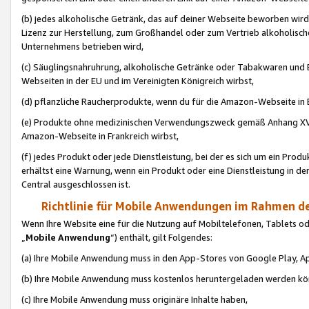
(b) jedes alkoholische Getränk, das auf deiner Webseite beworben wird
Lizenz zur Herstellung, zum Großhandel oder zum Vertrieb alkoholisch
Unternehmens betrieben wird,
(c) Säuglingsnahruhrung, alkoholische Getränke oder Tabakwaren und E
Webseiten in der EU und im Vereinigten Königreich wirbst,
(d) pflanzliche Raucherprodukte, wenn du für die Amazon-Webseite in B
(e) Produkte ohne medizinischen Verwendungszweck gemäß Anhang XVI 
Amazon-Webseite in Frankreich wirbst,
(f) jedes Produkt oder jede Dienstleistung, bei der es sich um ein Prod
erhältst eine Warnung, wenn ein Produkt oder eine Dienstleistung in de
Central ausgeschlossen ist.
Richtlinie für Mobile Anwendungen im Rahmen de
Wenn Ihre Website eine für die Nutzung auf Mobiltelefonen, Tablets 
„
Mobile Anwendung
“) enthält, gilt Folgendes:
(a) Ihre Mobile Anwendung muss in den App-Stores von Google Play, A
(b) Ihre Mobile Anwendung muss kostenlos heruntergeladen werden könn
(c) Ihre Mobile Anwendung muss originäre Inhalte haben,