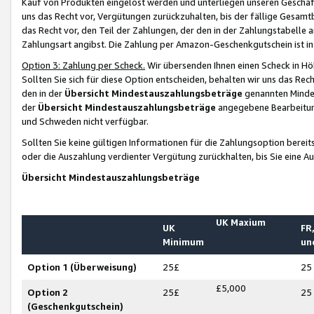
Kauf von Produkten eingelöst werden und unterliegen unseren Geschäf
uns das Recht vor, Vergütungen zurückzuhalten, bis der fällige Gesamt
das Recht vor, den Teil der Zahlungen, der den in der Zahlungstabelle 
Zahlungsart angibst. Die Zahlung per Amazon-Geschenkgutschein ist in
Option 3: Zahlung per Scheck.
Wir übersenden Ihnen einen Scheck in Höh
Sollten Sie sich für diese Option entscheiden, behalten wir uns das Rec
den in der
Übersicht Mindestauszahlungsbeträge
genannten Mindest
der
Übersicht Mindestauszahlungsbeträge
angegebene Bearbeitung
und Schweden nicht verfügbar.
Sollten Sie keine gültigen Informationen für die Zahlungsoption bereit
oder die Auszahlung verdienter Vergütung zurückhalten, bis Sie eine A
Übersicht Mindestauszahlungsbeträge
UK Maxium
UK
FR,
Minimum
un
Option 1 (Überweisung)
25£
25
£5,000
Option 2
25£
25
(Geschenkgutschein)