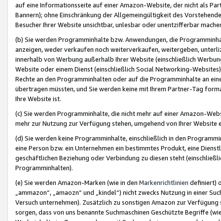
auf eine Informationsseite auf einer Amazon-Website, der nicht als Part
Bannern); ohne Einschränkung der Allgemeingültigkeit des Vorstehende
Besucher Ihrer Website unsichtbar, unlesbar oder unentzifferbar mache
(b) Sie werden Programminhalte bzw. Anwendungen, die Programminhalt
anzeigen, weder verkaufen noch weiterverkaufen, weitergeben, unterli
innerhalb von Werbung außerhalb Ihrer Website (einschließlich Werbun
Website oder einem Dienst (einschließlich Social Networking-Website
Rechte an den Programminhalten oder auf die Programminhalte an eine a
übertragen müssten, und Sie werden keine mit Ihrem Partner-Tag formati
Ihre Website ist.
(c) Sie werden Programminhalte, die nicht mehr auf einer Amazon-Websit
mehr zur Nutzung zur Verfügung stehen, umgehend von Ihrer Website e
(d) Sie werden keine Programminhalte, einschließlich in den Programmin
eine Person bzw. ein Unternehmen ein bestimmtes Produkt, eine Dienstle
geschäftlichen Beziehung oder Verbindung zu diesen steht (einschließli
Programminhalten).
(e) Sie werden Amazon-Marken (wie in den
Markenrichtlinien
definiert) 
„ammazon“, „amaozn“ und „kindel“) nicht zwecks Nutzung in einer Suc
Versuch unternehmen). Zusätzlich zu sonstigen Amazon zur Verfügung 
sorgen, dass von uns benannte Suchmaschinen Geschützte Begriffe (wie 