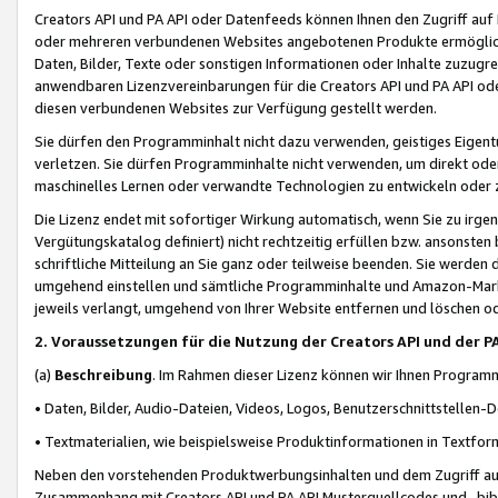
Creators API und PA API oder Datenfeeds können Ihnen den Zugriff auf D
oder mehreren verbundenen Websites angebotenen Produkte ermögliche
Daten, Bilder, Texte oder sonstigen Informationen oder Inhalte zuzugre
anwendbaren Lizenzvereinbarungen für die Creators API und PA API od
diesen verbundenen Websites zur Verfügung gestellt werden.
Sie dürfen den Programminhalt nicht dazu verwenden, geistiges Eigent
verletzen. Sie dürfen Programminhalte nicht verwenden, um direkt ode
maschinelles Lernen oder verwandte Technologien zu entwickeln oder zu
Die Lizenz endet mit sofortiger Wirkung automatisch, wenn Sie zu irg
Vergütungskatalog definiert) nicht rechtzeitig erfüllen bzw. ansonsten
schriftliche Mitteilung an Sie ganz oder teilweise beenden. Sie werden
umgehend einstellen und sämtliche Programminhalte und Amazon-Marke
jeweils verlangt, umgehend von Ihrer Website entfernen und löschen od
2. Voraussetzungen für die Nutzung der Creators API und der P
(a)
Beschreibung
. Im Rahmen dieser Lizenz können wir Ihnen Programmi
• Daten, Bilder, Audio-Dateien, Videos, Logos, Benutzerschnittstellen-
• Textmaterialien, wie beispielsweise Produktinformationen in Textfor
Neben den vorstehenden Produktwerbungsinhalten und dem Zugriff auf 
Zusammenhang mit Creators API und PA API Musterquellcodes und -bibli