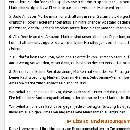
verändern. So dürfen Sie beispielsweise nicht die Proportionen, Farb
Marke hinzufügen bzw. Elemente aus einer Amazon-Marke entfernen.
5. Jede Amazon-Marke muss für sich alleine in ihrer Gesamtheit darge
grafischen oder Textelementen muss ein hinreichender Abstand gegebe
platzieren, der die Lesbarkeit oder Darstellung dieser Amazon-Marke b
6. Alle Rechte an den Amazon-Marken sind unser alleiniges Eigentum, 
kommt alleine uns zugute. Sie werden keine Handlungen vornehmen, 
stehen.
7. Du darfst kein Logo von, oder Inhalte erstellt von,
Drittanbietern au
anderweitig verwenden, es sei denn, du hast von diesem Verkäufer oder
8. Sie dürfen in keiner Rechtsordnung Marken nutzen oder zur Eintragu
keiner Rechtsordnung Marken, Domain-Namen, Subdomain-Namen, Benu
Amazon-Marke zum Verwechseln ähnlich sind.
Wir behalten uns das Recht vor, diese Markenrichtlinien und die gene
Einstellen einer Änderungsmitteilung oder überarbeiteter Markenricht
Wir behalten uns das Recht vor, gegen jede unbefugte Nutzung bzw. jede 
unserem alleinigen Ermessen angemessene Maßnahmen zu ergreifen.
IP-Lizenz- und Nutzungsan
Diese Lizenz regelt Ihre Nutzung von Programminhalten im Zusammen