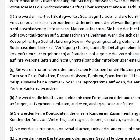
Werbeinhalte im Zusammenhang mit Suchergebnissen verwendet werden,
vorausgesetzt die Suchmaschine verfügt über entsprechende Ausschlu
(f) Sie werden nicht auf Schlagwörter, Suchbegriffe oder andere Ident
Amazon oder unseren verbundenen Unternehmen oder Abwandlungen bzw
nicht abschließende Liste unserer Marken entnehmen Sie bitte der Nich
Schlagwortauktionen auf Suchmaschinen teilnehmen, wenn die sich da
Kostenpflichtige Suchplatzierung (wie im
Vergütungskatalog
definiert
Suchmaschinen Links zur Verfügung stellen, damit Sie bei allgemeinen I
kostenfreien Suchergebnissen) auftauchen, solange Sie die
Vereinbaru
auf Ihre Website leiten und nicht unmittelbar oder mittelbar über eine
(g) Sie werden natürlichen oder juristischen Personen für die Nutzung 
Form von Geld, Rabatten, Preisnachlässen, Punkten, Spenden für Hilfs
beispielsweise keine Prämien- oder Treueprogramme auflegen, die Anrei
Partner-Links zu besuchen.
(h) Sie werden die Inhalte von elektronischen Formularen oder anderem M
abfangen, aufzeichnen, umleiten, auslesen, auslegen oder ausfüllen.
(i) Sie werden keine Kontodaten, die unsere Kunden im Zusammenhang 
Kunden der Amazon-Websites), abfragen, erheben, einholen, speichern,
(j) Sie werden Funktionen von Schaltflächen, Links oder andere Funkti
(k) Sie werden keine Bestellungen oder andere Geschäfte über eine Ama