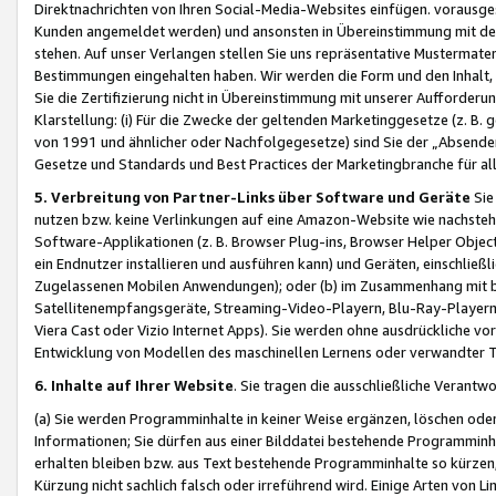
Direktnachrichten von Ihren Social-Media-Websites einfügen. vorausg
Kunden angemeldet werden) und ansonsten in Übereinstimmung mit der
stehen. Auf unser Verlangen stellen Sie uns repräsentative Mustermater
Bestimmungen eingehalten haben. Wir werden die Form und den Inhalt, di
Sie die Zertifizierung nicht in Übereinstimmung mit unserer Aufforderu
Klarstellung: (i) Für die Zwecke der geltenden Marketinggesetze (z. 
von 1991 und ähnlicher oder Nachfolgegesetze) sind Sie der „Absender“ j
Gesetze und Standards und Best Practices der Marketingbranche für 
5. Verbreitung von Partner-Links über Software und Geräte
Sie
nutzen bzw. keine Verlinkungen auf eine Amazon-Website wie nachsteh
Software-Applikationen (z. B. Browser Plug-ins, Browser Helper Objec
ein Endnutzer installieren und ausführen kann) und Geräten, einschlie
Zugelassenen Mobilen Anwendungen); oder (b) im Zusammenhang mit bzw.
Satellitenempfangsgeräte, Streaming-Video-Playern, Blu-Ray-Playern 
Viera Cast oder Vizio Internet Apps). Sie werden ohne ausdrückliche v
Entwicklung von Modellen des maschinellen Lernens oder verwandter 
6. Inhalte auf Ihrer Website
. Sie tragen die ausschließliche Verantwo
(a) Sie werden Programminhalte in keiner Weise ergänzen, löschen oder
Informationen; Sie dürfen aus einer Bilddatei bestehende Programminhal
erhalten bleiben bzw. aus Text bestehende Programminhalte so kürzen, 
Kürzung nicht sachlich falsch oder irreführend wird. Einige Arten von L