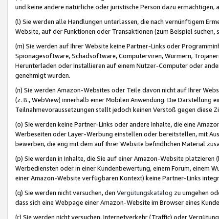
und keine andere natürliche oder juristische Person dazu ermächtigen, a
(l) Sie werden alle Handlungen unterlassen, die nach vernünftigem Erme
Website, auf der Funktionen oder Transaktionen (zum Beispiel suchen, s
(m) Sie werden auf Ihrer Website keine Partner-Links oder Programmin
Spionagesoftware, Schadsoftware, Computerviren, Würmern, Trojaner
Herunterladen oder Installieren auf einem Nutzer-Computer oder ande
genehmigt wurden.
(n) Sie werden Amazon-Websites oder Teile davon nicht auf Ihrer Websi
(z. B., WebView) innerhalb einer Mobilen Anwendung. Die Darstellung ein
Teilnahmevoraussetzungen stellt jedoch keinen Verstoß gegen diese Zif
(o) Sie werden keine Partner-Links oder andere Inhalte, die eine Am
Werbeseiten oder Layer-Werbung einstellen oder bereitstellen, mit Au
bewerben, die eng mit dem auf Ihrer Website befindlichen Material z
(p) Sie werden in Inhalte, die Sie auf einer Amazon-Website platzier
Werbediensten oder in einer Kundenbewertung, einem Forum, einem Wun
einer Amazon-Website verfügbaren Kontext) keine Partner-Links integr
(q) Sie werden nicht versuchen, den
Vergütungskatalog
zu umgehen oder
dass sich eine Webpage einer Amazon-Website im Browser eines Kunden 
(r) Sie werden nicht versuchen, Internetverkehr (Traffic) oder Vergü