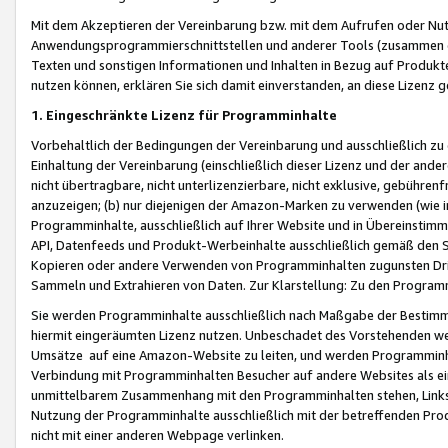
Mit dem Akzeptieren der Vereinbarung bzw. mit dem Aufrufen oder Nutz
Anwendungsprogrammierschnittstellen und anderer Tools (zusammen die
Texten und sonstigen Informationen und Inhalten in Bezug auf Produkte
nutzen können, erklären Sie sich damit einverstanden, an diese Lizenz 
1. Eingeschränkte Lizenz für Programminhalte
Vorbehaltlich der Bedingungen der Vereinbarung und ausschließlich z
Einhaltung der Vereinbarung (einschließlich dieser Lizenz und der ande
nicht übertragbare, nicht unterlizenzierbare, nicht exklusive, gebühren
anzuzeigen; (b) nur diejenigen der Amazon-Marken zu verwenden (wie in 
Programminhalte, ausschließlich auf Ihrer Website und in Übereinstimmu
API, Datenfeeds und Produkt-Werbeinhalte ausschließlich gemäß den Spe
Kopieren oder andere Verwenden von Programminhalten zugunsten Dri
Sammeln und Extrahieren von Daten. Zur Klarstellung: Zu den Program
Sie werden Programminhalte ausschließlich nach Maßgabe der Besti
hiermit eingeräumten Lizenz nutzen. Unbeschadet des Vorstehenden we
Umsätze auf eine Amazon-Website zu leiten, und werden Programminhal
Verbindung mit Programminhalten Besucher auf andere Websites als ein
unmittelbarem Zusammenhang mit den Programminhalten stehen, Links z
Nutzung der Programminhalte ausschließlich mit der betreffenden Pr
nicht mit einer anderen Webpage verlinken.