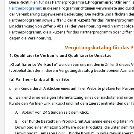
Diese Richtlinien für das Partnerprogramm („
Programmrichtlinien
“)
Partnerprogramm
; in diesen Programmrichtlinien verwendete und durch
der Vereinbarung zugewiesene Bedeutung. Die Rechte und Pflichten de
Partnerprogramm sowie Ziffer 3 der IP-Lizenz für das Partnerprogram
Einschränkung von Ziffer 6 Abs. (a) der Vereinbarung wird hiermit Fol
Partnerprogramm, die IP-Lizenz für das Partnerprogramm oder Ziffer 1
gegen die Vereinbarung.
Vergütungskatalog für das 
1. Qualifizierte Verkäufe und Qualifizierte Umsätze
„
Qualifizierte Verkäufe
“ werden von uns mit den in Ziffer 3 diese
(vorbehaltlich der in diesem Vergütungskatalog beschriebenen Ausnah
(a) Partner- Link auf Ihrer Site
:
i. ein Kunde durch Anklicken eines auf Ihrer Website platzierten Part
ii. während einer einzigen Internetsitzung eines der nachstehend unter (i)
Kunde den Partner-Link anklickt und mit dem zuerst eintretenden der f
A. Ablauf von 24 Stunden seit dem Klick,
B. der Kunde bestellt ein Produkt, mit Ausnahme eines digitalen P
Download einer Amazon Software oder Produkte, die unter dem N
Downloads“, „Amazon Coin“, „Kindle Books“, „Kindle Newspapers“, „