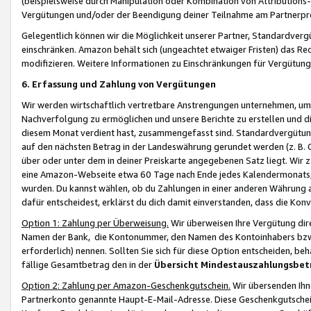
(beispielsweise durch Manipulation oder Kombination von Attributions-
Vergütungen und/oder der Beendigung deiner Teilnahme am Partnerp
Gelegentlich können wir die Möglichkeit unserer Partner, Standardv
einschränken. Amazon behält sich (ungeachtet etwaiger Fristen) das Re
modifizieren. Weitere Informationen zu Einschränkungen für Vergütung
6. Erfassung und Zahlung von Vergütungen
Wir werden wirtschaftlich vertretbare Anstrengungen unternehmen, um 
Nachverfolgung zu ermöglichen und unsere Berichte zu erstellen und di
diesem Monat verdient hast, zusammengefasst sind. Standardvergütung
auf den nächsten Betrag in der Landeswährung gerundet werden (z. B. C
über oder unter dem in deiner Preiskarte angegebenen Satz liegt. Wir
eine Amazon-Webseite etwa 60 Tage nach Ende jedes Kalendermonats, i
wurden. Du kannst wählen, ob du Zahlungen in einer anderen Währung
dafür entscheidest, erklärst du dich damit einverstanden, dass die K
Option 1: Zahlung per Überweisung.
Wir überweisen Ihre Vergütung dir
Namen der Bank, die Kontonummer, den Namen des Kontoinhabers bzw. a
erforderlich) nennen. Sollten Sie sich für diese Option entscheiden, be
fällige Gesamtbetrag den in der
Übersicht Mindestauszahlungsbet
Option 2: Zahlung per Amazon-Geschenkgutschein.
Wir übersenden Ihne
Partnerkonto genannte Haupt-E-Mail-Adresse. Diese Geschenkgutschei