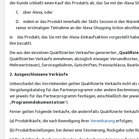
der Kunde schließt einen Kauf des Produkts ab, das Sie mit der Alexa 
C. über Alexa, oder
D. indem er das Produkt innerhalb der Skills Session in den Waren
seiner erstmaligen Teilnahme an der Alexa Shopping Action abschlie
iii. das Produkt, das Sie mit der Alexa-Einkaufsaktion vorgestellt ha
ihm bezahlt.
Die aus den einzelnen Qualifizierten Verkäufen generierten „
Qualifizi
Qualifizierten Verkäufe einnehmen, abzüglich etwaiger Versandkosten
Mehrwertsteuer), Servicegebühren, Gutschriften, Preisnachlässe, Bear
2. Ausgeschlossene Verkäufe
Unbeschadet des Vorstehenden gelten Qualifizierte Verkäufe nicht als
Vergütungskatalog für das Partnerprogramm oder andere Bestimmungen,
wir jeweils für das Partnerprogramm festlegen, einschließlich der jewe
„
Programmdokumentation
“).
Ferner gelten folgende Verkäufe, die andernfalls Qualifizierte Verkä
(a) Produktkäufe, die nach Beendigung Ihrer
Vereinbarung
erfolgen;
(b) Produktbestellungen, bei denen eine Stornierung, Rückgabe oder R