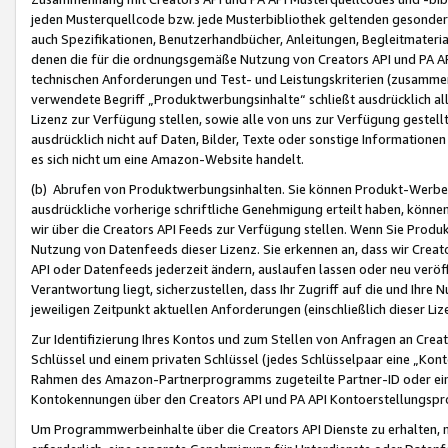
jeden Musterquellcode bzw. jede Musterbibliothek geltenden gesonder
auch Spezifikationen, Benutzerhandbücher, Anleitungen, Begleitmaterial
denen die für die ordnungsgemäße Nutzung von Creators API und PA A
technischen Anforderungen und Test- und Leistungskriterien (zusammen
verwendete Begriff „Produktwerbungsinhalte“ schließt ausdrücklich al
Lizenz zur Verfügung stellen, sowie alle von uns zur Verfügung gestel
ausdrücklich nicht auf Daten, Bilder, Texte oder sonstige Informatione
es sich nicht um eine Amazon-Website handelt.
(b) Abrufen von Produktwerbungsinhalten. Sie können Produkt-Werbein
ausdrückliche vorherige schriftliche Genehmigung erteilt haben, könn
wir über die Creators API Feeds zur Verfügung stellen. Wenn Sie Produk
Nutzung von Datenfeeds dieser Lizenz. Sie erkennen an, dass wir Creat
API oder Datenfeeds jederzeit ändern, auslaufen lassen oder neu veröffe
Verantwortung liegt, sicherzustellen, dass Ihr Zugriff auf die und Ihr
jeweiligen Zeitpunkt aktuellen Anforderungen (einschließlich dieser Liz
Zur Identifizierung Ihres Kontos und zum Stellen von Anfragen an Crea
Schlüssel und einem privaten Schlüssel (jedes Schlüsselpaar eine „Kon
Rahmen des Amazon-Partnerprogramms zugeteilte Partner-ID oder ein
Kontokennungen über den Creators API und PA API Kontoerstellungspro
Um Programmwerbeinhalte über die Creators API Dienste zu erhalten, m