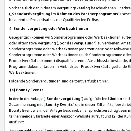
Vorbehaltlich der in diesem Vergütungskatalog beschriebenen Einschr
(„
Standardvergütung im Rahmen des Partnerprogramms
“) besc
bestimmten Prozentsatzes der Qualifizierten Erlöse.
4. Sondervergütung oder Werbeaktionen
Gelegentlich können wir Sonderprogramme oder Werbeaktionen auflegen,
oder alternative Vergütung („
Sondervergütung
”) zu verdienen. Amazo
Sonderprogramme oder Werbeaktionen jederzeit ganz oder teilweise einz
Sonderprogramme oder Werbeaktionen (auch Sonderprogramme oder We
Produktverkäufen kommt) disqualifizierende Ausschlusstatbestände, di
Programmdokumentation im Hinblick auf Produktverkäufe geltende E
Werbeaktionen.
Folgende Sondervergütungen sind derzeit verfügbar:
hier
.
(a) Bounty Events
In den in der
Anlage
(„
Sondervergütung
“) aufgeführten Ländern sind
Zusammenhang mit „
Bounty Events
“ die in dieser Ziffer 4 (a) besch
Bounty Event wie in der Anlage beschrieben anspruchsberechtigt sein mu
teilnehmende Startseite einer Amazon-Website aufruft und (2) der Kun
ausführt.
Amazon zahlt keine Sondervergütung, wenn das zugrundeliegende Boun