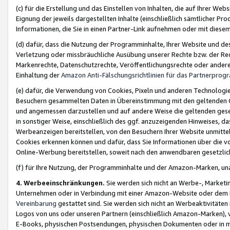
(c) für die Erstellung und das Einstellen von Inhalten, die auf Ihrer We
Eignung der jeweils dargestellten Inhalte (einschließlich sämtlicher 
Informationen, die Sie in einen Partner-Link aufnehmen oder mit diese
(d) dafür, dass die Nutzung der Programminhalte, Ihrer Website und des 
Verletzung oder missbräuchliche Ausübung unserer Rechte bzw. der Recht
Markenrechte, Datenschutzrechte, Veröffentlichungsrechte oder anderer
Einhaltung der
Amazon Anti-Fälschungsrichtlinien für das Partnerpro
(e) dafür, die Verwendung von Cookies, Pixeln und anderen Technologien
Besuchern gesammelten Daten in Übereinstimmung mit den geltenden Ge
und angemessen darzustellen und auf andere Weise die geltenden geset
in sonstiger Weise, einschließlich des ggf. anzuzeigenden Hinweises, d
Werbeanzeigen bereitstellen, von den Besuchern Ihrer Website unmitte
Cookies erkennen können und dafür, dass Sie Informationen über die v
Online-Werbung bereitstellen, soweit nach den anwendbaren gesetzlic
(f) für Ihre Nutzung, der Programminhalte und der Amazon-Marken, u
4. Werbeeinschränkungen.
Sie werden sich nicht an Werbe-, Market
Unternehmen oder in Verbindung mit einer Amazon-Website oder dem Pa
Vereinbarung
gestattet sind. Sie werden sich nicht an Werbeaktivitäten
Logos von uns oder unseren Partnern (einschließlich Amazon-Marken), 
E-Books, physischen Postsendungen, physischen Dokumenten oder in 