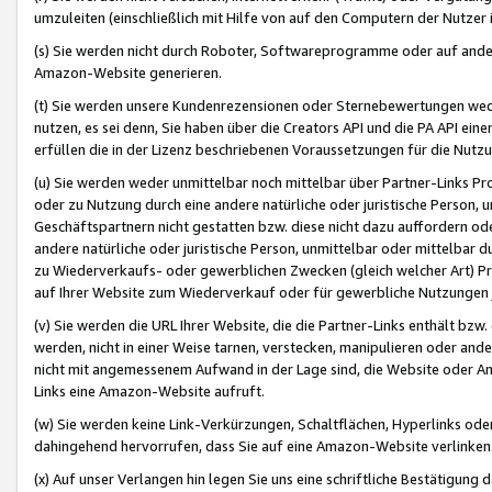
umzuleiten (einschließlich mit Hilfe von auf den Computern der Nutzer i
(s) Sie werden nicht durch Roboter, Softwareprogramme oder auf andere
Amazon-Website generieren.
(t) Sie werden unsere Kundenrezensionen oder Sternebewertungen wed
nutzen, es sei denn, Sie haben über die Creators API und die PA API e
erfüllen die in der Lizenz beschriebenen Voraussetzungen für die Nutzu
(u) Sie werden weder unmittelbar noch mittelbar über Partner-Links P
oder zu Nutzung durch eine andere natürliche oder juristische Person,
Geschäftspartnern nicht gestatten bzw. diese nicht dazu auffordern od
andere natürliche oder juristische Person, unmittelbar oder mittelbar
zu Wiederverkaufs- oder gewerblichen Zwecken (gleich welcher Art) 
auf Ihrer Website zum Wiederverkauf oder für gewerbliche Nutzungen 
(v) Sie werden die URL Ihrer Website, die die Partner-Links enthält b
werden, nicht in einer Weise tarnen, verstecken, manipulieren oder and
nicht mit angemessenem Aufwand in der Lage sind, die Website oder A
Links eine Amazon-Website aufruft.
(w) Sie werden keine Link-Verkürzungen, Schaltflächen, Hyperlinks ode
dahingehend hervorrufen, dass Sie auf eine Amazon-Website verlinken
(x) Auf unser Verlangen hin legen Sie uns eine schriftliche Bestätigung