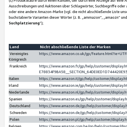
(c) Produktkäufe durch einen Kunden, der durch eine Anzeige auf eine 
Ausschreibungen und Auktionen über Schlagwörter, Suchbegriffe oder 
oder eine andere Amazon-Marke (vgl. die nicht abschließende Liste un
buchstabierte Varianten dieser Wörter (z. B. „ammazon“, „amaozn“ und „
Suchplatzierung
”);
Land
Nicht abschließende Liste der Marken
Vereinigtes
https://www.amazon.co.uk/gp/feature.html?ie=U
Königreich
Frankreich
https://www.amazon.fr/gp/help/customer/displa
E78834F9BA58__SECTION_64DE0ED1D744420E9
Italien
https://www.amazon.it/gp/help/customer/display
Irland
https://www.amazon.ie/gp/help/customer/displa
Niederlande
https://www.amazon.nl/gp/help/customer/display
Spanien
https://www.amazon.es/gp/help/customer/display
Deutschland
https://www.amazon.de/gp/help/customer/displa
Schweden
https://www.amazon.de/gp/help/customer/displa
Polen
https://www.amazon.pl/gp/help/customer/display
Belgien
https://www.amazon.com.be/gp/help/customer/d