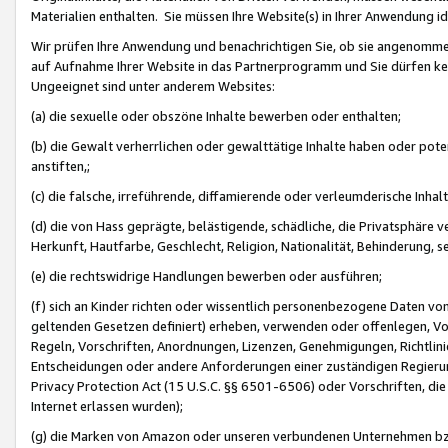
Materialien enthalten. Sie müssen Ihre Website(s) in Ihrer Anwendung ide
Wir prüfen Ihre Anwendung und benachrichtigen Sie, ob sie angenommen
auf Aufnahme Ihrer Website in das Partnerprogramm und Sie dürfen kei
Ungeeignet sind unter anderem Websites:
(a) die sexuelle oder obszöne Inhalte bewerben oder enthalten;
(b) die Gewalt verherrlichen oder gewalttätige Inhalte haben oder pot
anstiften,;
(c) die falsche, irreführende, diffamierende oder verleumderische Inha
(d) die von Hass geprägte, belästigende, schädliche, die Privatsphäre v
Herkunft, Hautfarbe, Geschlecht, Religion, Nationalität, Behinderung, 
(e) die rechtswidrige Handlungen bewerben oder ausführen;
(f) sich an Kinder richten oder wissentlich personenbezogene Daten vo
geltenden Gesetzen definiert) erheben, verwenden oder offenlegen, Vo
Regeln, Vorschriften, Anordnungen, Lizenzen, Genehmigungen, Richtlini
Entscheidungen oder andere Anforderungen einer zuständigen Regierung
Privacy Protection Act (15 U.S.C. §§ 6501-6506) oder Vorschriften, di
Internet erlassen wurden);
(g) die Marken von Amazon oder unseren verbundenen Unternehmen b