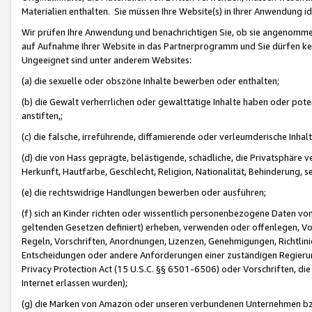
Materialien enthalten. Sie müssen Ihre Website(s) in Ihrer Anwendung ide
Wir prüfen Ihre Anwendung und benachrichtigen Sie, ob sie angenommen
auf Aufnahme Ihrer Website in das Partnerprogramm und Sie dürfen kei
Ungeeignet sind unter anderem Websites:
(a) die sexuelle oder obszöne Inhalte bewerben oder enthalten;
(b) die Gewalt verherrlichen oder gewalttätige Inhalte haben oder pot
anstiften,;
(c) die falsche, irreführende, diffamierende oder verleumderische Inha
(d) die von Hass geprägte, belästigende, schädliche, die Privatsphäre v
Herkunft, Hautfarbe, Geschlecht, Religion, Nationalität, Behinderung, 
(e) die rechtswidrige Handlungen bewerben oder ausführen;
(f) sich an Kinder richten oder wissentlich personenbezogene Daten vo
geltenden Gesetzen definiert) erheben, verwenden oder offenlegen, Vo
Regeln, Vorschriften, Anordnungen, Lizenzen, Genehmigungen, Richtlini
Entscheidungen oder andere Anforderungen einer zuständigen Regierung
Privacy Protection Act (15 U.S.C. §§ 6501-6506) oder Vorschriften, di
Internet erlassen wurden);
(g) die Marken von Amazon oder unseren verbundenen Unternehmen b