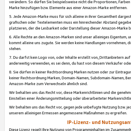
verändern. So dürfen Sie beispielsweise nicht die Proportionen, Farb
Marke hinzufügen bzw. Elemente aus einer Amazon-Marke entfernen.
5. Jede Amazon-Marke muss für sich alleine in ihrer Gesamtheit darge
grafischen oder Textelementen muss ein hinreichender Abstand gegebe
platzieren, der die Lesbarkeit oder Darstellung dieser Amazon-Marke b
6. Alle Rechte an den Amazon-Marken sind unser alleiniges Eigentum, 
kommt alleine uns zugute. Sie werden keine Handlungen vornehmen, 
stehen.
7. Du darfst kein Logo von, oder Inhalte erstellt von,
Drittanbietern au
anderweitig verwenden, es sei denn, du hast von diesem Verkäufer oder
8. Sie dürfen in keiner Rechtsordnung Marken nutzen oder zur Eintragu
keiner Rechtsordnung Marken, Domain-Namen, Subdomain-Namen, Benu
Amazon-Marke zum Verwechseln ähnlich sind.
Wir behalten uns das Recht vor, diese Markenrichtlinien und die gene
Einstellen einer Änderungsmitteilung oder überarbeiteter Markenricht
Wir behalten uns das Recht vor, gegen jede unbefugte Nutzung bzw. jede 
unserem alleinigen Ermessen angemessene Maßnahmen zu ergreifen.
IP-Lizenz- und Nutzungsan
Diese Lizenz regelt Ihre Nutzung von Programminhalten im Zusammen