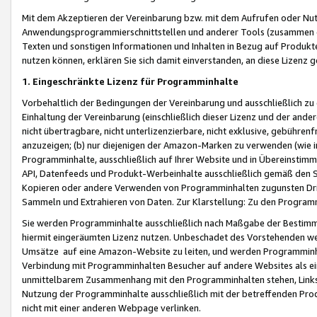
Mit dem Akzeptieren der Vereinbarung bzw. mit dem Aufrufen oder Nutz
Anwendungsprogrammierschnittstellen und anderer Tools (zusammen die
Texten und sonstigen Informationen und Inhalten in Bezug auf Produkte
nutzen können, erklären Sie sich damit einverstanden, an diese Lizenz 
1. Eingeschränkte Lizenz für Programminhalte
Vorbehaltlich der Bedingungen der Vereinbarung und ausschließlich z
Einhaltung der Vereinbarung (einschließlich dieser Lizenz und der ande
nicht übertragbare, nicht unterlizenzierbare, nicht exklusive, gebühren
anzuzeigen; (b) nur diejenigen der Amazon-Marken zu verwenden (wie in 
Programminhalte, ausschließlich auf Ihrer Website und in Übereinstimmu
API, Datenfeeds und Produkt-Werbeinhalte ausschließlich gemäß den Spe
Kopieren oder andere Verwenden von Programminhalten zugunsten Dri
Sammeln und Extrahieren von Daten. Zur Klarstellung: Zu den Program
Sie werden Programminhalte ausschließlich nach Maßgabe der Besti
hiermit eingeräumten Lizenz nutzen. Unbeschadet des Vorstehenden we
Umsätze auf eine Amazon-Website zu leiten, und werden Programminhal
Verbindung mit Programminhalten Besucher auf andere Websites als ein
unmittelbarem Zusammenhang mit den Programminhalten stehen, Links z
Nutzung der Programminhalte ausschließlich mit der betreffenden Pr
nicht mit einer anderen Webpage verlinken.