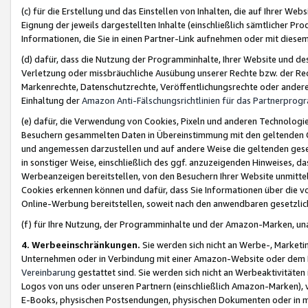
(c) für die Erstellung und das Einstellen von Inhalten, die auf Ihrer We
Eignung der jeweils dargestellten Inhalte (einschließlich sämtlicher 
Informationen, die Sie in einen Partner-Link aufnehmen oder mit diese
(d) dafür, dass die Nutzung der Programminhalte, Ihrer Website und des 
Verletzung oder missbräuchliche Ausübung unserer Rechte bzw. der Recht
Markenrechte, Datenschutzrechte, Veröffentlichungsrechte oder anderer
Einhaltung der
Amazon Anti-Fälschungsrichtlinien für das Partnerpro
(e) dafür, die Verwendung von Cookies, Pixeln und anderen Technologien
Besuchern gesammelten Daten in Übereinstimmung mit den geltenden Ge
und angemessen darzustellen und auf andere Weise die geltenden geset
in sonstiger Weise, einschließlich des ggf. anzuzeigenden Hinweises, d
Werbeanzeigen bereitstellen, von den Besuchern Ihrer Website unmitte
Cookies erkennen können und dafür, dass Sie Informationen über die v
Online-Werbung bereitstellen, soweit nach den anwendbaren gesetzlic
(f) für Ihre Nutzung, der Programminhalte und der Amazon-Marken, u
4. Werbeeinschränkungen.
Sie werden sich nicht an Werbe-, Market
Unternehmen oder in Verbindung mit einer Amazon-Website oder dem Pa
Vereinbarung
gestattet sind. Sie werden sich nicht an Werbeaktivitäten
Logos von uns oder unseren Partnern (einschließlich Amazon-Marken), 
E-Books, physischen Postsendungen, physischen Dokumenten oder in 