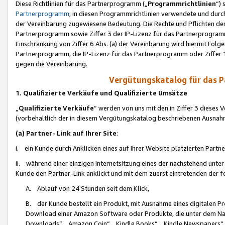
Diese Richtlinien für das Partnerprogramm („
Programmrichtlinien
“)
Partnerprogramm
; in diesen Programmrichtlinien verwendete und durch
der Vereinbarung zugewiesene Bedeutung. Die Rechte und Pflichten de
Partnerprogramm sowie Ziffer 3 der IP-Lizenz für das Partnerprogram
Einschränkung von Ziffer 6 Abs. (a) der Vereinbarung wird hiermit Fol
Partnerprogramm, die IP-Lizenz für das Partnerprogramm oder Ziffer 1
gegen die Vereinbarung.
Vergütungskatalog für das 
1. Qualifizierte Verkäufe und Qualifizierte Umsätze
„
Qualifizierte Verkäufe
“ werden von uns mit den in Ziffer 3 diese
(vorbehaltlich der in diesem Vergütungskatalog beschriebenen Ausnah
(a) Partner- Link auf Ihrer Site
:
i. ein Kunde durch Anklicken eines auf Ihrer Website platzierten Part
ii. während einer einzigen Internetsitzung eines der nachstehend unter (i)
Kunde den Partner-Link anklickt und mit dem zuerst eintretenden der f
A. Ablauf von 24 Stunden seit dem Klick,
B. der Kunde bestellt ein Produkt, mit Ausnahme eines digitalen P
Download einer Amazon Software oder Produkte, die unter dem N
Downloads“, „Amazon Coin“, „Kindle Books“, „Kindle Newspapers“, „