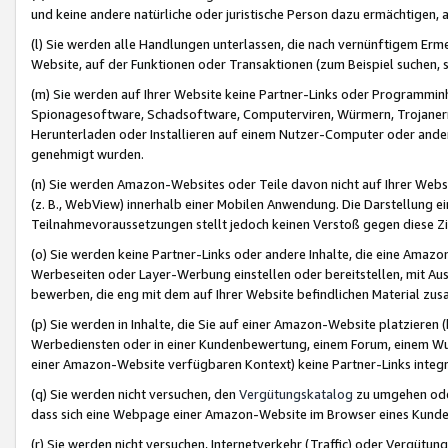
und keine andere natürliche oder juristische Person dazu ermächtigen, a
(l) Sie werden alle Handlungen unterlassen, die nach vernünftigem Erme
Website, auf der Funktionen oder Transaktionen (zum Beispiel suchen, s
(m) Sie werden auf Ihrer Website keine Partner-Links oder Programmin
Spionagesoftware, Schadsoftware, Computerviren, Würmern, Trojaner
Herunterladen oder Installieren auf einem Nutzer-Computer oder ande
genehmigt wurden.
(n) Sie werden Amazon-Websites oder Teile davon nicht auf Ihrer Websi
(z. B., WebView) innerhalb einer Mobilen Anwendung. Die Darstellung ein
Teilnahmevoraussetzungen stellt jedoch keinen Verstoß gegen diese Zif
(o) Sie werden keine Partner-Links oder andere Inhalte, die eine Am
Werbeseiten oder Layer-Werbung einstellen oder bereitstellen, mit Au
bewerben, die eng mit dem auf Ihrer Website befindlichen Material z
(p) Sie werden in Inhalte, die Sie auf einer Amazon-Website platzier
Werbediensten oder in einer Kundenbewertung, einem Forum, einem Wun
einer Amazon-Website verfügbaren Kontext) keine Partner-Links integr
(q) Sie werden nicht versuchen, den
Vergütungskatalog
zu umgehen oder
dass sich eine Webpage einer Amazon-Website im Browser eines Kunden 
(r) Sie werden nicht versuchen, Internetverkehr (Traffic) oder Vergü