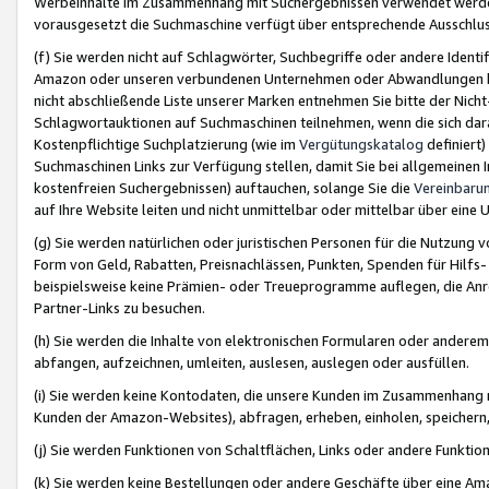
Werbeinhalte im Zusammenhang mit Suchergebnissen verwendet werden,
vorausgesetzt die Suchmaschine verfügt über entsprechende Ausschlu
(f) Sie werden nicht auf Schlagwörter, Suchbegriffe oder andere Ident
Amazon oder unseren verbundenen Unternehmen oder Abwandlungen bzw
nicht abschließende Liste unserer Marken entnehmen Sie bitte der Nich
Schlagwortauktionen auf Suchmaschinen teilnehmen, wenn die sich da
Kostenpflichtige Suchplatzierung (wie im
Vergütungskatalog
definiert
Suchmaschinen Links zur Verfügung stellen, damit Sie bei allgemeinen I
kostenfreien Suchergebnissen) auftauchen, solange Sie die
Vereinbaru
auf Ihre Website leiten und nicht unmittelbar oder mittelbar über eine
(g) Sie werden natürlichen oder juristischen Personen für die Nutzung 
Form von Geld, Rabatten, Preisnachlässen, Punkten, Spenden für Hilfs
beispielsweise keine Prämien- oder Treueprogramme auflegen, die Anrei
Partner-Links zu besuchen.
(h) Sie werden die Inhalte von elektronischen Formularen oder anderem M
abfangen, aufzeichnen, umleiten, auslesen, auslegen oder ausfüllen.
(i) Sie werden keine Kontodaten, die unsere Kunden im Zusammenhang 
Kunden der Amazon-Websites), abfragen, erheben, einholen, speichern,
(j) Sie werden Funktionen von Schaltflächen, Links oder andere Funkti
(k) Sie werden keine Bestellungen oder andere Geschäfte über eine Ama