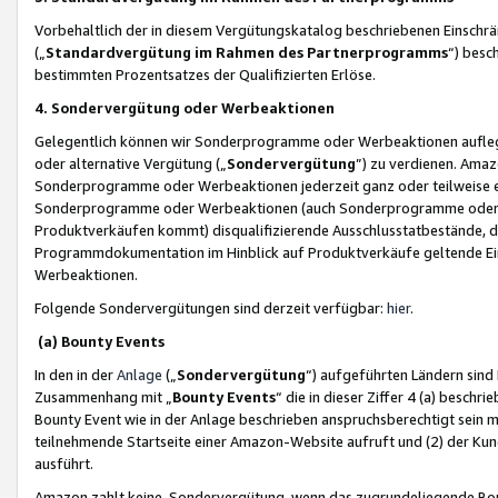
Vorbehaltlich der in diesem Vergütungskatalog beschriebenen Einschr
(„
Standardvergütung im Rahmen des Partnerprogramms
“) besc
bestimmten Prozentsatzes der Qualifizierten Erlöse.
4. Sondervergütung oder Werbeaktionen
Gelegentlich können wir Sonderprogramme oder Werbeaktionen auflegen,
oder alternative Vergütung („
Sondervergütung
”) zu verdienen. Amazo
Sonderprogramme oder Werbeaktionen jederzeit ganz oder teilweise einz
Sonderprogramme oder Werbeaktionen (auch Sonderprogramme oder We
Produktverkäufen kommt) disqualifizierende Ausschlusstatbestände, di
Programmdokumentation im Hinblick auf Produktverkäufe geltende E
Werbeaktionen.
Folgende Sondervergütungen sind derzeit verfügbar:
hier
.
(a) Bounty Events
In den in der
Anlage
(„
Sondervergütung
“) aufgeführten Ländern sind
Zusammenhang mit „
Bounty Events
“ die in dieser Ziffer 4 (a) besch
Bounty Event wie in der Anlage beschrieben anspruchsberechtigt sein mu
teilnehmende Startseite einer Amazon-Website aufruft und (2) der Kun
ausführt.
Amazon zahlt keine Sondervergütung, wenn das zugrundeliegende Boun