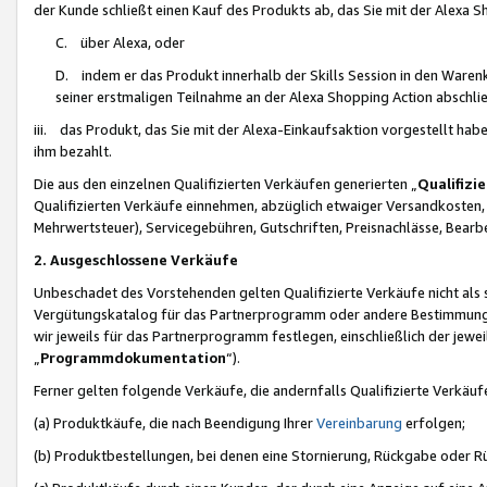
der Kunde schließt einen Kauf des Produkts ab, das Sie mit der Alexa 
C. über Alexa, oder
D. indem er das Produkt innerhalb der Skills Session in den Waren
seiner erstmaligen Teilnahme an der Alexa Shopping Action abschlie
iii. das Produkt, das Sie mit der Alexa-Einkaufsaktion vorgestellt ha
ihm bezahlt.
Die aus den einzelnen Qualifizierten Verkäufen generierten „
Qualifizi
Qualifizierten Verkäufe einnehmen, abzüglich etwaiger Versandkosten
Mehrwertsteuer), Servicegebühren, Gutschriften, Preisnachlässe, Bear
2. Ausgeschlossene Verkäufe
Unbeschadet des Vorstehenden gelten Qualifizierte Verkäufe nicht als
Vergütungskatalog für das Partnerprogramm oder andere Bestimmungen,
wir jeweils für das Partnerprogramm festlegen, einschließlich der jewe
„
Programmdokumentation
“).
Ferner gelten folgende Verkäufe, die andernfalls Qualifizierte Verkä
(a) Produktkäufe, die nach Beendigung Ihrer
Vereinbarung
erfolgen;
(b) Produktbestellungen, bei denen eine Stornierung, Rückgabe oder R