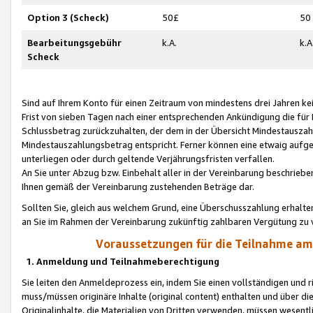
Option 3 (Scheck)
50£
50
Bearbeitungsgebühr
k.A.
k.A
Scheck
Sind auf Ihrem Konto für einen Zeitraum von mindestens drei Jahren kein
Frist von sieben Tagen nach einer entsprechenden Ankündigung die für
Schlussbetrag zurückzuhalten, der dem in der Übersicht Mindestausz
Mindestauszahlungsbetrag entspricht. Ferner können eine etwaig aufg
unterliegen oder durch geltende Verjährungsfristen verfallen.
An Sie unter Abzug bzw. Einbehalt aller in der Vereinbarung beschrieb
Ihnen gemäß der Vereinbarung zustehenden Beträge dar.
Sollten Sie, gleich aus welchem Grund, eine Überschusszahlung erhalte
an Sie im Rahmen der Vereinbarung zukünftig zahlbaren Vergütung zu 
Voraussetzungen für die Teilnahme a
1. Anmeldung und Teilnahmeberechtigung
Sie leiten den Anmeldeprozess ein, indem Sie einen vollständigen und 
muss/müssen originäre Inhalte (original content) enthalten und über d
Originalinhalte, die Materialien von Dritten verwenden, müssen wese