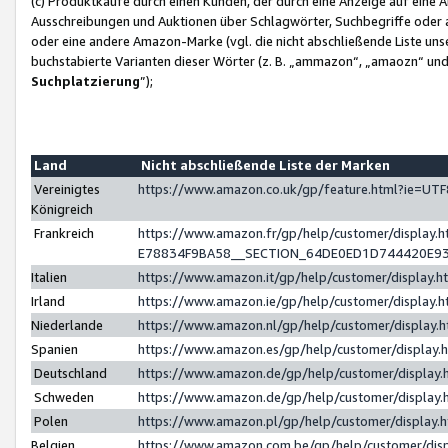
(c) Produktkäufe durch einen Kunden, der durch eine Anzeige auf eine 
Ausschreibungen und Auktionen über Schlagwörter, Suchbegriffe oder 
oder eine andere Amazon-Marke (vgl. die nicht abschließende Liste un
buchstabierte Varianten dieser Wörter (z. B. „ammazon“, „amaozn“ und „
Suchplatzierung
”);
Land
Nicht abschließende Liste der Marken
Vereinigtes
https://www.amazon.co.uk/gp/feature.html?ie=U
Königreich
Frankreich
https://www.amazon.fr/gp/help/customer/displa
E78834F9BA58__SECTION_64DE0ED1D744420E9
Italien
https://www.amazon.it/gp/help/customer/display
Irland
https://www.amazon.ie/gp/help/customer/displa
Niederlande
https://www.amazon.nl/gp/help/customer/display
Spanien
https://www.amazon.es/gp/help/customer/display
Deutschland
https://www.amazon.de/gp/help/customer/displa
Schweden
https://www.amazon.de/gp/help/customer/displa
Polen
https://www.amazon.pl/gp/help/customer/display
Belgien
https://www.amazon.com.be/gp/help/customer/d