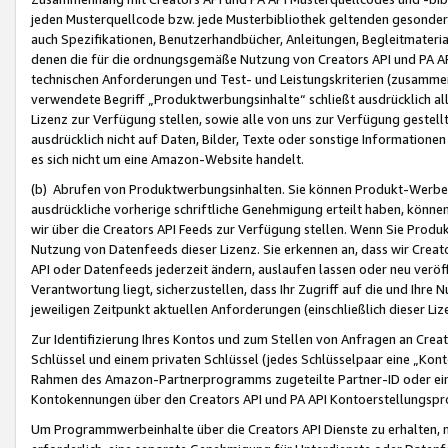
jeden Musterquellcode bzw. jede Musterbibliothek geltenden gesonder
auch Spezifikationen, Benutzerhandbücher, Anleitungen, Begleitmaterial
denen die für die ordnungsgemäße Nutzung von Creators API und PA A
technischen Anforderungen und Test- und Leistungskriterien (zusammen
verwendete Begriff „Produktwerbungsinhalte“ schließt ausdrücklich al
Lizenz zur Verfügung stellen, sowie alle von uns zur Verfügung gestel
ausdrücklich nicht auf Daten, Bilder, Texte oder sonstige Informatione
es sich nicht um eine Amazon-Website handelt.
(b) Abrufen von Produktwerbungsinhalten. Sie können Produkt-Werbein
ausdrückliche vorherige schriftliche Genehmigung erteilt haben, könn
wir über die Creators API Feeds zur Verfügung stellen. Wenn Sie Produk
Nutzung von Datenfeeds dieser Lizenz. Sie erkennen an, dass wir Creat
API oder Datenfeeds jederzeit ändern, auslaufen lassen oder neu veröffe
Verantwortung liegt, sicherzustellen, dass Ihr Zugriff auf die und Ihr
jeweiligen Zeitpunkt aktuellen Anforderungen (einschließlich dieser Liz
Zur Identifizierung Ihres Kontos und zum Stellen von Anfragen an Crea
Schlüssel und einem privaten Schlüssel (jedes Schlüsselpaar eine „Kon
Rahmen des Amazon-Partnerprogramms zugeteilte Partner-ID oder ein
Kontokennungen über den Creators API und PA API Kontoerstellungspro
Um Programmwerbeinhalte über die Creators API Dienste zu erhalten, m