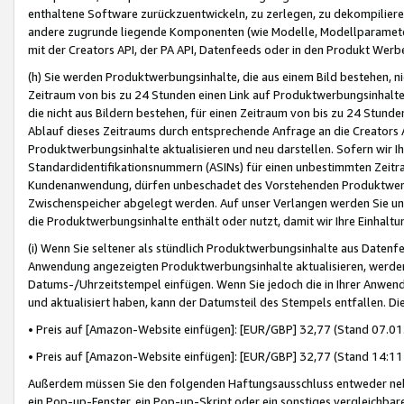
enthaltene Software zurückzuentwickeln, zu zerlegen, zu dekompilier
andere zugrunde liegende Komponenten (wie Modelle, Modellparameter
mit der Creators API, der PA API, Datenfeeds oder in den Produkt Werb
(h) Sie werden Produktwerbungsinhalte, die aus einem Bild bestehen, ni
Zeitraum von bis zu 24 Stunden einen Link auf Produktwerbungsinhalte
die nicht aus Bildern bestehen, für einen Zeitraum von bis zu 24 Stund
Ablauf dieses Zeitraums durch entsprechende Anfrage an die Creators 
Produktwerbungsinhalte aktualisieren und neu darstellen. Sofern wir Ih
Standardidentifikationsnummern (ASINs) für einen unbestimmten Zeitra
Kundenanwendung, dürfen unbeschadet des Vorstehenden Produktwerbu
Zwischenspeicher abgelegt werden. Auf unser Verlangen werden Sie un
die Produktwerbungsinhalte enthält oder nutzt, damit wir Ihre Einhalt
(i) Wenn Sie seltener als stündlich Produktwerbungsinhalte aus Datenfe
Anwendung angezeigten Produktwerbungsinhalte aktualisieren, werden 
Datums-/Uhrzeitstempel einfügen. Wenn Sie jedoch die in Ihrer Anwe
und aktualisiert haben, kann der Datumsteil des Stempels entfallen. Dies
• Preis auf [Amazon-Website einfügen]: [EUR/GBP] 32,77 (Stand 07.01.
• Preis auf [Amazon-Website einfügen]: [EUR/GBP] 32,77 (Stand 14:11 
Außerdem müssen Sie den folgenden Haftungsausschluss entweder neb
ein Pop-up-Fenster, ein Pop-up-Skript oder ein sonstiges vergleichba