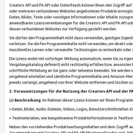
Creators API und PA API oder Datenfeeds können Ihnen den Zugriff auf D
oder mehreren verbundenen Websites angebotenen Produkte ermögliche
Daten, Bilder, Texte oder sonstigen Informationen oder Inhalte zuzugre
anwendbaren Lizenzvereinbarungen für die Creators API und PA API od
diesen verbundenen Websites zur Verfügung gestellt werden.
Sie dürfen den Programminhalt nicht dazu verwenden, geistiges Eigent
verletzen. Sie dürfen Programminhalte nicht verwenden, um direkt ode
maschinelles Lernen oder verwandte Technologien zu entwickeln oder zu
Die Lizenz endet mit sofortiger Wirkung automatisch, wenn Sie zu irg
Vergütungskatalog definiert) nicht rechtzeitig erfüllen bzw. ansonsten
schriftliche Mitteilung an Sie ganz oder teilweise beenden. Sie werden
umgehend einstellen und sämtliche Programminhalte und Amazon-Marke
jeweils verlangt, umgehend von Ihrer Website entfernen und löschen od
2. Voraussetzungen für die Nutzung der Creators API und der P
(a)
Beschreibung
. Im Rahmen dieser Lizenz können wir Ihnen Programmi
• Daten, Bilder, Audio-Dateien, Videos, Logos, Benutzerschnittstellen-
• Textmaterialien, wie beispielsweise Produktinformationen in Textfor
Neben den vorstehenden Produktwerbungsinhalten und dem Zugriff auf 
Zusammenhang mit Creators API und PA API Musterquellcodes und -bibli