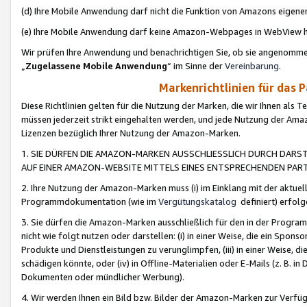
(d) Ihre Mobile Anwendung darf nicht die Funktion von Amazons eige
(e) Ihre Mobile Anwendung darf keine Amazon-Webpages in WebView 
Wir prüfen Ihre Anwendung und benachrichtigen Sie, ob sie angenomm
„
Zugelassene Mobile Anwendung
“ im Sinne der
Vereinbarung
.
Markenrichtlinien für das 
Diese Richtlinien gelten für die Nutzung der Marken, die wir Ihnen als 
müssen jederzeit strikt eingehalten werden, und jede Nutzung der Ama
Lizenzen bezüglich Ihrer Nutzung der Amazon-Marken.
1. SIE DÜRFEN DIE AMAZON-MARKEN AUSSCHLIESSLICH DURCH DARS
AUF EINER AMAZON-WEBSITE MITTELS EINES ENTSPRECHENDEN PART
2. Ihre Nutzung der Amazon-Marken muss (i) im Einklang mit der aktuells
Programmdokumentation (wie im
Vergütungskatalog
definiert) erfolg
3. Sie dürfen die Amazon-Marken ausschließlich für den in der Progr
nicht wie folgt nutzen oder darstellen: (i) in einer Weise, die ein Spo
Produkte und Dienstleistungen zu verunglimpfen, (iii) in einer Weise
schädigen könnte, oder (iv) in Offline-Materialien oder E-Mails (z. B.
Dokumenten oder mündlicher Werbung).
4. Wir werden Ihnen ein Bild bzw. Bilder der Amazon-Marken zur Verfüg