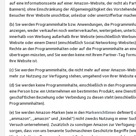
auf eine Informationsseite auf einer Amazon-Website, der nicht als Part
Bannern); ohne Einschränkung der Allgemeingültigkeit des Vorstehende
Besucher Ihrer Website unsichtbar, unlesbar oder unentzifferbar mache
(b) Sie werden Programminhalte bzw. Anwendungen, die Programminhalt
anzeigen, weder verkaufen noch weiterverkaufen, weitergeben, unterli
innerhalb von Werbung außerhalb Ihrer Website (einschließlich Werbun
Website oder einem Dienst (einschließlich Social Networking-Website
Rechte an den Programminhalten oder auf die Programminhalte an eine a
übertragen müssten, und Sie werden keine mit Ihrem Partner-Tag formati
Ihre Website ist.
(c) Sie werden Programminhalte, die nicht mehr auf einer Amazon-Websit
mehr zur Nutzung zur Verfügung stehen, umgehend von Ihrer Website e
(d) Sie werden keine Programminhalte, einschließlich in den Programmin
eine Person bzw. ein Unternehmen ein bestimmtes Produkt, eine Dienstle
geschäftlichen Beziehung oder Verbindung zu diesen steht (einschließli
Programminhalten).
(e) Sie werden Amazon-Marken (wie in den
Markenrichtlinien
definiert) 
„ammazon“, „amaozn“ und „kindel“) nicht zwecks Nutzung in einer Suc
Versuch unternehmen). Zusätzlich zu sonstigen Amazon zur Verfügung 
sorgen, dass von uns benannte Suchmaschinen Geschützte Begriffe (wie 