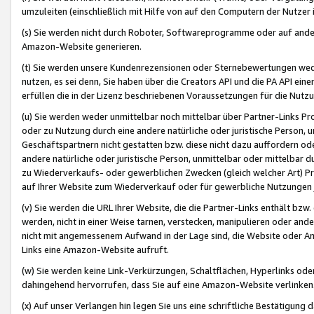
umzuleiten (einschließlich mit Hilfe von auf den Computern der Nutzer i
(s) Sie werden nicht durch Roboter, Softwareprogramme oder auf andere
Amazon-Website generieren.
(t) Sie werden unsere Kundenrezensionen oder Sternebewertungen wed
nutzen, es sei denn, Sie haben über die Creators API und die PA API e
erfüllen die in der Lizenz beschriebenen Voraussetzungen für die Nutzu
(u) Sie werden weder unmittelbar noch mittelbar über Partner-Links P
oder zu Nutzung durch eine andere natürliche oder juristische Person,
Geschäftspartnern nicht gestatten bzw. diese nicht dazu auffordern od
andere natürliche oder juristische Person, unmittelbar oder mittelbar
zu Wiederverkaufs- oder gewerblichen Zwecken (gleich welcher Art) 
auf Ihrer Website zum Wiederverkauf oder für gewerbliche Nutzungen 
(v) Sie werden die URL Ihrer Website, die die Partner-Links enthält b
werden, nicht in einer Weise tarnen, verstecken, manipulieren oder and
nicht mit angemessenem Aufwand in der Lage sind, die Website oder A
Links eine Amazon-Website aufruft.
(w) Sie werden keine Link-Verkürzungen, Schaltflächen, Hyperlinks ode
dahingehend hervorrufen, dass Sie auf eine Amazon-Website verlinken
(x) Auf unser Verlangen hin legen Sie uns eine schriftliche Bestätigung