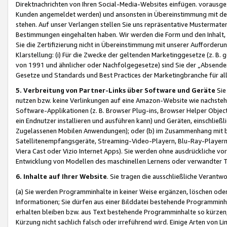
Direktnachrichten von Ihren Social-Media-Websites einfügen. vorausg
Kunden angemeldet werden) und ansonsten in Übereinstimmung mit der
stehen. Auf unser Verlangen stellen Sie uns repräsentative Mustermater
Bestimmungen eingehalten haben. Wir werden die Form und den Inhalt, di
Sie die Zertifizierung nicht in Übereinstimmung mit unserer Aufforderu
Klarstellung: (i) Für die Zwecke der geltenden Marketinggesetze (z. 
von 1991 und ähnlicher oder Nachfolgegesetze) sind Sie der „Absender“ j
Gesetze und Standards und Best Practices der Marketingbranche für 
5. Verbreitung von Partner-Links über Software und Geräte
Sie
nutzen bzw. keine Verlinkungen auf eine Amazon-Website wie nachsteh
Software-Applikationen (z. B. Browser Plug-ins, Browser Helper Objec
ein Endnutzer installieren und ausführen kann) und Geräten, einschlie
Zugelassenen Mobilen Anwendungen); oder (b) im Zusammenhang mit bzw.
Satellitenempfangsgeräte, Streaming-Video-Playern, Blu-Ray-Playern 
Viera Cast oder Vizio Internet Apps). Sie werden ohne ausdrückliche v
Entwicklung von Modellen des maschinellen Lernens oder verwandter 
6. Inhalte auf Ihrer Website
. Sie tragen die ausschließliche Verantwo
(a) Sie werden Programminhalte in keiner Weise ergänzen, löschen oder
Informationen; Sie dürfen aus einer Bilddatei bestehende Programminhal
erhalten bleiben bzw. aus Text bestehende Programminhalte so kürzen, 
Kürzung nicht sachlich falsch oder irreführend wird. Einige Arten von L