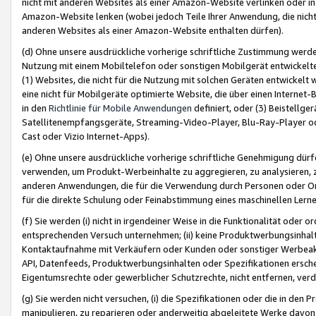
nicht mit anderen Websites als einer Amazon-Website verlinken oder i
Amazon-Website lenken (wobei jedoch Teile Ihrer Anwendung, die nich
anderen Websites als einer Amazon-Website enthalten dürfen).
(d) Ohne unsere ausdrückliche vorherige schriftliche Zustimmung werd
Nutzung mit einem Mobiltelefon oder sonstigen Mobilgerät entwickelt
(1) Websites, die nicht für die Nutzung mit solchen Geräten entwickelt
eine nicht für Mobilgeräte optimierte Website, die über einen Interne
in den
Richtlinie für Mobile Anwendungen
definiert, oder (3) Beistellge
Satellitenempfangsgeräte, Streaming-Video-Player, Blu-Ray-Player ode
Cast oder Vizio Internet-Apps).
(e) Ohne unsere ausdrückliche vorherige schriftliche Genehmigung dürfe
verwenden, um Produkt-Werbeinhalte zu aggregieren, zu analysieren, 
anderen Anwendungen, die für die Verwendung durch Personen oder Or
für die direkte Schulung oder Feinabstimmung eines maschinellen Lern
(f) Sie werden (i) nicht in irgendeiner Weise in die Funktionalität ode
entsprechenden Versuch unternehmen; (ii) keine Produktwerbungsinha
Kontaktaufnahme mit Verkäufern oder Kunden oder sonstiger Werbeaktiv
API, Datenfeeds, Produktwerbungsinhalten oder Spezifikationen erschei
Eigentumsrechte oder gewerblicher Schutzrechte, nicht entfernen, verd
(g) Sie werden nicht versuchen, (i) die Spezifikationen oder die in de
manipulieren, zu reparieren oder anderweitig abgeleitete Werke davon z