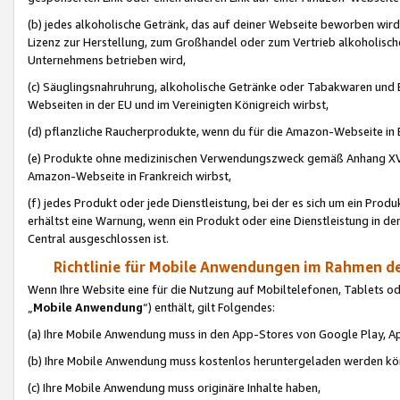
(b) jedes alkoholische Getränk, das auf deiner Webseite beworben wird
Lizenz zur Herstellung, zum Großhandel oder zum Vertrieb alkoholisch
Unternehmens betrieben wird,
(c) Säuglingsnahruhrung, alkoholische Getränke oder Tabakwaren und E
Webseiten in der EU und im Vereinigten Königreich wirbst,
(d) pflanzliche Raucherprodukte, wenn du für die Amazon-Webseite in B
(e) Produkte ohne medizinischen Verwendungszweck gemäß Anhang XVI 
Amazon-Webseite in Frankreich wirbst,
(f) jedes Produkt oder jede Dienstleistung, bei der es sich um ein Prod
erhältst eine Warnung, wenn ein Produkt oder eine Dienstleistung in de
Central ausgeschlossen ist.
Richtlinie für Mobile Anwendungen im Rahmen de
Wenn Ihre Website eine für die Nutzung auf Mobiltelefonen, Tablets 
„
Mobile Anwendung
“) enthält, gilt Folgendes:
(a) Ihre Mobile Anwendung muss in den App-Stores von Google Play, A
(b) Ihre Mobile Anwendung muss kostenlos heruntergeladen werden könn
(c) Ihre Mobile Anwendung muss originäre Inhalte haben,