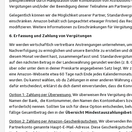
(beispielsweise durch Manipulation oder Kombination von Attributions-
Vergütungen und/oder der Beendigung deiner Teilnahme am Partnerp
Gelegentlich können wir die Möglichkeit unserer Partner, Standardv
einschränken. Amazon behält sich (ungeachtet etwaiger Fristen) das Re
modifizieren. Weitere Informationen zu Einschränkungen für Vergütung
6. Erfassung und Zahlung von Vergütungen
Wir werden wirtschaftlich vertretbare Anstrengungen unternehmen, um 
Nachverfolgung zu ermöglichen und unsere Berichte zu erstellen und di
diesem Monat verdient hast, zusammengefasst sind. Standardvergütung
auf den nächsten Betrag in der Landeswährung gerundet werden (z. B. C
über oder unter dem in deiner Preiskarte angegebenen Satz liegt. Wir
eine Amazon-Webseite etwa 60 Tage nach Ende jedes Kalendermonats, i
wurden. Du kannst wählen, ob du Zahlungen in einer anderen Währung
dafür entscheidest, erklärst du dich damit einverstanden, dass die K
Option 1: Zahlung per Überweisung.
Wir überweisen Ihre Vergütung dir
Namen der Bank, die Kontonummer, den Namen des Kontoinhabers bzw. a
erforderlich) nennen. Sollten Sie sich für diese Option entscheiden, be
fällige Gesamtbetrag den in der
Übersicht Mindestauszahlungsbet
Option 2: Zahlung per Amazon-Geschenkgutschein.
Wir übersenden Ihne
Partnerkonto genannte Haupt-E-Mail-Adresse. Diese Geschenkgutschei