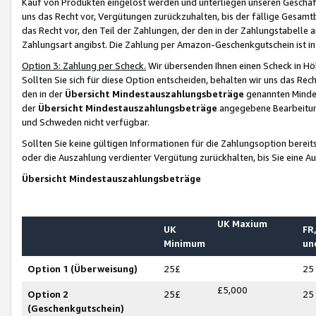
Kauf von Produkten eingelöst werden und unterliegen unseren Geschäf
uns das Recht vor, Vergütungen zurückzuhalten, bis der fällige Gesamt
das Recht vor, den Teil der Zahlungen, der den in der Zahlungstabelle 
Zahlungsart angibst. Die Zahlung per Amazon-Geschenkgutschein ist in
Option 3: Zahlung per Scheck.
Wir übersenden Ihnen einen Scheck in Höh
Sollten Sie sich für diese Option entscheiden, behalten wir uns das Rec
den in der
Übersicht Mindestauszahlungsbeträge
genannten Mindest
der
Übersicht Mindestauszahlungsbeträge
angegebene Bearbeitung
und Schweden nicht verfügbar.
Sollten Sie keine gültigen Informationen für die Zahlungsoption bereit
oder die Auszahlung verdienter Vergütung zurückhalten, bis Sie eine A
Übersicht Mindestauszahlungsbeträge
UK Maxium
UK
FR,
Minimum
un
Option 1 (Überweisung)
25£
25
£5,000
Option 2
25£
25
(Geschenkgutschein)