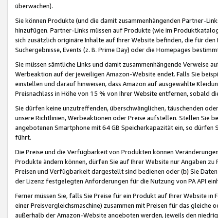
überwachen).
Sie können Produkte (und die damit zusammenhängenden Partner-Links)
hinzufügen. Partner-Links müssen auf Produkte (wie im Produktkatalog de
sich zusätzlich originäre Inhalte auf Ihrer Website befinden, die für 
Suchergebnisse, Events (z. B. Prime Day) oder die Homepages bestimmte
Sie müssen sämtliche Links und damit zusammenhängende Verweise auf z
Werbeaktion auf der jeweiligen Amazon-Website endet. Falls Sie beisp
einstellen und darauf hinweisen, dass Amazon auf ausgewählte Kleidun
Preisnachlass in Höhe von 15 % von Ihrer Website entfernen, sobald di
Sie dürfen keine unzutreffenden, überschwänglichen, täuschenden od
unsere Richtlinien, Werbeaktionen oder Preise aufstellen. Stellen Sie 
angebotenen Smartphone mit 64 GB Speicherkapazität ein, so dürfen S
führt.
Die Preise und die Verfügbarkeit von Produkten können Veränderungen 
Produkte ändern können, dürfen Sie auf Ihrer Website nur Angaben zu P
Preisen und Verfügbarkeit dargestellt sind bedienen oder (b) Sie Daten
der Lizenz festgelegten Anforderungen für die Nutzung von PA API einh
Ferner müssen Sie, falls Sie Preise für ein Produkt auf Ihrer Website in 
einer Preisvergleichsmaschine) zusammen mit Preisen für das gleiche o
außerhalb der Amazon-Website angeboten werden, jeweils den niedrigst