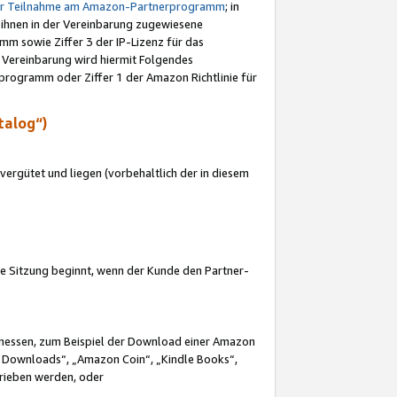
ur Teilnahme am Amazon-Partnerprogramm
; in
 ihnen in der Vereinbarung zugewiesene
m sowie Ziffer 3 der IP-Lizenz für das
 Vereinbarung wird hiermit Folgendes
programm oder Ziffer 1 der Amazon Richtlinie für
talog“)
ergütet und liegen (vorbehaltlich der in diesem
i die Sitzung beginnt, wenn der Kunde den Partner-
Ermessen, zum Beispiel der Download einer Amazon
 Downloads“, „Amazon Coin“, „Kindle Books“,
trieben werden, oder