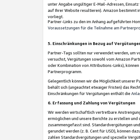
unter Angabe ungültiger E-Mail-Adressen, Einsatz
auf Ihrer Website resultieren). Amazon bestimmt i
vorliegt.
Partner-Links zu den im Anhang aufgeführten Hom
Voraussetzungen für die Teilnahme am Partnerp
5. Einschränkungen in Bezug auf Vergütunge
Partner-Tags sollten nur verwendet werden, um von 
versuchst, Vergütungen sowohl vom Amazon Partn
oder Kombination von Attributions-Links), könne
Partnerprogramm.
Gelegentlich können wir die Möglichkeit unsere
behält sich (ungeachtet etwaiger Fristen) das Rec
Einschränkungen für Vergütungen enthält die
Anla
6. Erfassung und Zahlung von Vergütungen
Wir werden wirtschaftlich vertretbare Anstrengu
ermöglichen und unsere Berichte zu erstellen und 
zusammengefasst sind. Standardvergütungen und s
gerundet werden (z. B. Cent für USD), können dazu
zahlen Standardvergütungen und spezielle Vergüt