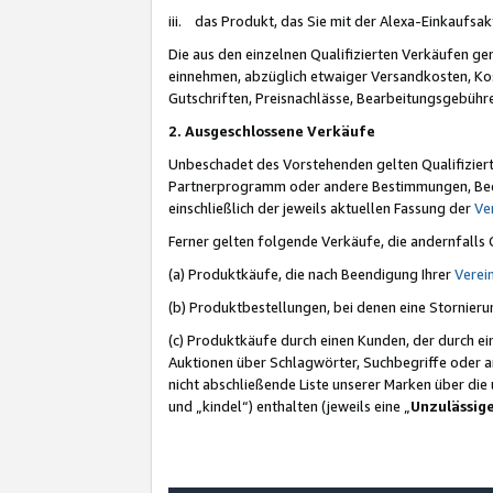
iii. das Produkt, das Sie mit der Alexa-Einkaufsa
Die aus den einzelnen Qualifizierten Verkäufen gen
einnehmen, abzüglich etwaiger Versandkosten, Ko
Gutschriften, Preisnachlässe, Bearbeitungsgebühr
2. Ausgeschlossene Verkäufe
Unbeschadet des Vorstehenden gelten Qualifiziert
Partnerprogramm oder andere Bestimmungen, Beding
einschließlich der jeweils aktuellen Fassung der
Ve
Ferner gelten folgende Verkäufe, die andernfalls
(a) Produktkäufe, die nach Beendigung Ihrer
Verei
(b) Produktbestellungen, bei denen eine Stornier
(c) Produktkäufe durch einen Kunden, der durch e
Auktionen über Schlagwörter, Suchbegriffe oder a
nicht abschließende Liste unserer Marken über di
und „kindel“) enthalten (jeweils eine „
Unzulässig