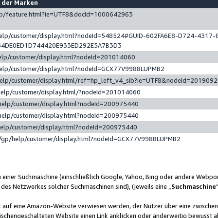
e der Marken
gp/feature.html?ie=UTF8&docId=1000642963
help/customer/display.html?nodeId=548524#GUID-602FA6E8-D724-4317-
64DE0ED1D744420E933ED292E5A7B3D3
elp/customer/display.html?nodeId=201014060
help/customer/display.html?nodeId=GCX77V9988LUPMB2
help/customer/display.html/ref=hp_left_v4_sib?ie=UTF8&nodeId=201909
help/customer/display.html/?nodeId=201014060
help/customer/display.html?nodeId=200975440
help/customer/display.html?nodeId=200975440
help/customer/display.html?nodeId=200975440
/gp/help/customer/display.html?nodeId=GCX77V9988LUPMB2
n einer Suchmaschine (einschließlich Google, Yahoo, Bing oder andere Webp
 des Netzwerkes solcher Suchmaschinen sind), (jeweils eine „
Suchmaschine
nk auf eine Amazon-Website verwiesen werden, der Nutzer über eine zwische
ischengeschalteten Website einen Link anklicken oder anderweitig bewusst a