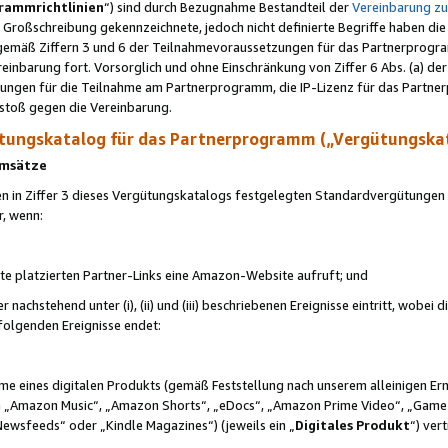
rammrichtlinien
“) sind durch Bezugnahme Bestandteil der
Vereinbarung z
Großschreibung gekennzeichnete, jedoch nicht definierte Begriffe haben die
 gemäß Ziffern 3 und 6 der Teilnahmevoraussetzungen für das Partnerprogram
nbarung fort. Vorsorglich und ohne Einschränkung von Ziffer 6 Abs. (a) der
ungen für die Teilnahme am Partnerprogramm, die IP-Lizenz für das Partner
rstoß gegen die Vereinbarung.
ungskatalog für das Partnerprogramm („Vergütungska
 Umsätze
n in Ziffer 3 dieses Vergütungskatalogs festgelegten Standardvergütungen v
r, wenn:
ite platzierten Partner-Links eine Amazon-Website aufruft; und
r nachstehend unter (i), (ii) und (iii) beschriebenen Ereignisse eintritt, wobe
 folgenden Ereignisse endet:
hme eines digitalen Produkts (gemäß Feststellung nach unserem alleinigen 
 „Amazon Music“, „Amazon Shorts“, „eDocs“, „Amazon Prime Video“, „Game
Newsfeeds“ oder „Kindle Magazines“) (jeweils ein „
Digitales Produkt
“) ver