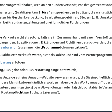
ktion vorgestellt haben, wird an den Kunden versandt, von ihm gestreamt od
erierten „
Qualifizierten Erlöse
“ entsprechen den Beträgen, die wir tatsäch
sten für Geschenkverpackung, Bearbeitungsgebühren, Steuern (z. B. Umsatz-
en bei Kreditkartenzahlung und uneinbringlicher Forderungen.
e Verkäufe nicht als solche, falls sie im Zusammenhang mit einem Verstoß 
ungen, Spezifikationen, Erklärungen und Richtlinien getätigt werden, die 
reinbarung
(zusammen die „
Programmdokumentation
“).
 Qualifizierte Verkäufe wären, nicht als solche und sind vom Partnerprogra
nbarung
erfolgen;
ung, Rückgabe oder Rückerstattung eingeleitet wurde;
ine Anzeige auf eine Amazon-Website verwiesen wurde, die Sieeinschließlich
ndere Identifikatoren käuflich erworben haben,die das Wort „amazon“ oder 
e unten genannten Links) bzw. Abwandlungen oder falsch buchstabierte Varia
e Kostenpflichtige Suchplatzierung
”);