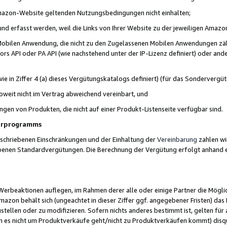
 Amazon-Website geltenden Nutzungsbedingungen nicht einhalten;
t und erfasst werden, weil die Links von Ihrer Website zu der jeweiligen Am
 Mobilen Anwendung, die nicht zu den Zugelassenen Mobilen Anwendungen zählt
s API oder PA API (wie nachstehend unter der IP-Lizenz definiert) oder ander
ie in Ziffer 4 (a) dieses Vergütungskatalogs definiert) (für das Sonderverg
weit nicht im Vertrag abweichend vereinbart, und
ngen von Produkten, die nicht auf einer Produkt-Listenseite verfügbar sind.
nerprogramms
eschriebenen Einschränkungen und der Einhaltung der
Vereinbarung
zahlen wir
ebenen Standardvergütungen. Die Berechnung der Vergütung erfolgt anhand e
beaktionen auflegen, im Rahmen derer alle oder einige Partner die Möglichk
Amazon behält sich (ungeachtet in dieser Ziffer ggf. angegebener Fristen) d
ustellen oder zu modifizieren. Sofern nichts anderes bestimmt ist, gelten 
s nicht um Produktverkäufe geht/nicht zu Produktverkäufen kommt) disqua