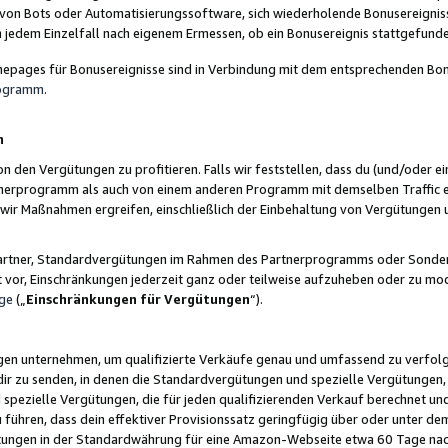
 von Bots oder Automatisierungssoftware, sich wiederholende Bonusereignisse
n jedem Einzelfall nach eigenem Ermessen, ob ein Bonusereignis stattgefund
epages für Bonusereignisse sind in Verbindung mit dem entsprechenden Bonu
rogramm
.
n
den Vergütungen zu profitieren. Falls wir feststellen, dass du (und/oder ein
erprogramm als auch von einem anderen Programm mit demselben Traffic ei
n wir Maßnahmen ergreifen, einschließlich der Einbehaltung von Vergütunge
r Partner, Standardvergütungen im Rahmen des Partnerprogramms oder Sonde
ht vor, Einschränkungen jederzeit ganz oder teilweise aufzuheben oder zu mod
ge
(„
Einschränkungen für Vergütungen
“).
ngen unternehmen, um qualifizierte Verkäufe genau und umfassend zu verfol
dir zu senden, in denen die Standardvergütungen und spezielle Vergütungen, 
pezielle Vergütungen, die für jeden qualifizierenden Verkauf berechnet un
 führen, dass dein effektiver Provisionssatz geringfügig über oder unter dem
ungen in der Standardwährung für eine Amazon-Webseite etwa 60 Tage nach