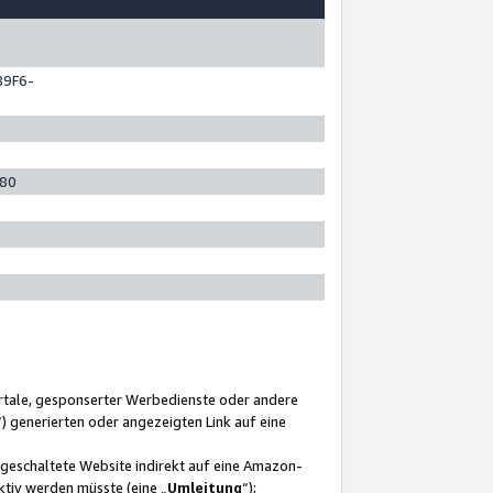
89F6-
280
ortale, gesponserter Werbedienste oder andere
“) generierten oder angezeigten Link auf eine
ngeschaltete Website indirekt auf eine Amazon-
ktiv werden müsste (eine „
Umleitung
“);