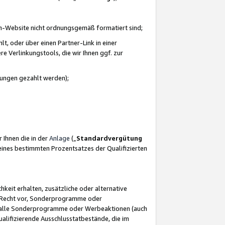
azon-Website nicht ordnungsgemäß formatiert sind;
, oder über einen Partner-Link in einer
e Verlinkungstools, die wir Ihnen ggf. zur
ütungen gezahlt werden);
 Ihnen die in der
Anlage
(„
Standardvergütung
ines bestimmten Prozentsatzes der Qualifizierten
eit erhalten, zusätzliche oder alternative
as Recht vor, Sonderprogramme oder
für alle Sonderprogramme oder Werbeaktionen (auch
lifizierende Ausschlusstatbestände, die im