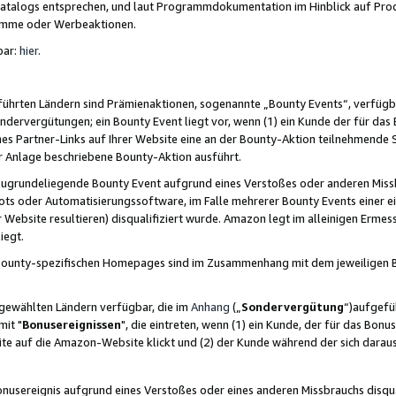
skatalogs entsprechen, und laut Programmdokumentation im Hinblick auf Pr
amme oder Werbeaktionen.
bar:
hier
.
führten Ländern sind Prämienaktionen, sogenannte „Bounty Events“, verfügb
Sondervergütungen; ein Bounty Event liegt vor, wenn (1) ein Kunde der für da
nes Partner-Links auf Ihrer Website eine an der Bounty-Aktion teilnehmende 
er Anlage beschriebene Bounty-Aktion ausführt.
ugrundeliegende Bounty Event aufgrund eines Verstoßes oder anderen Miss
ots oder Automatisierungssoftware, im Falle mehrerer Bounty Events einer e
r Website resultieren) disqualifiziert wurde. Amazon legt im alleinigen Ermess
iegt.
n Bounty-spezifischen Homepages sind im Zusammenhang mit dem jeweiligen
sgewählten Ländern verfügbar, die im
Anhang
(„
Sondervergütung
“)aufgefüh
it "
Bonusereignissen
", die eintreten, wenn (1) ein Kunde, der für das Bon
bsite auf die Amazon-Website klickt und (2) der Kunde während der sich dar
usereignis aufgrund eines Verstoßes oder eines anderen Missbrauchs disqua