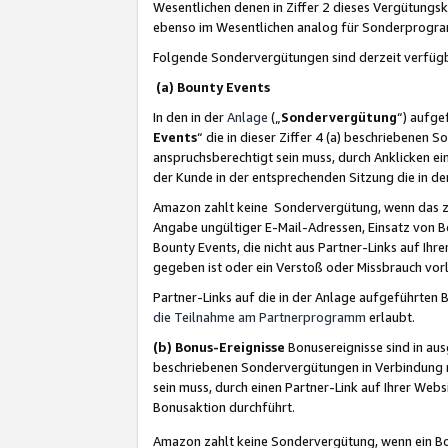
Wesentlichen denen in Ziffer 2 dieses Vergütung
ebenso im Wesentlichen analog für Sonderprogr
Folgende Sondervergütungen sind derzeit verfüg
(a) Bounty Events
In den in der
Anlage
(„
Sondervergütung
“) aufge
Events
“ die in dieser Ziffer 4 (a) beschriebenen 
anspruchsberechtigt sein muss, durch Anklicken ei
der Kunde in der entsprechenden Sitzung die in d
Amazon zahlt keine Sondervergütung, wenn das z
Angabe ungültiger E-Mail-Adressen, Einsatz von B
Bounty Events, die nicht aus Partner-Links auf Ihre
gegeben ist oder ein Verstoß oder Missbrauch vorl
Partner-Links auf die in der Anlage aufgeführte
die Teilnahme am Partnerprogramm
erlaubt.
(b) Bonus-Ereignisse
Bonusereignisse sind in au
beschriebenen Sondervergütungen in Verbindung m
sein muss, durch einen Partner-Link auf Ihrer We
Bonusaktion durchführt.
Amazon zahlt keine Sondervergütung, wenn ein Bon