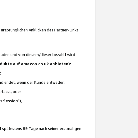
 ursprünglichen Anklicken des Partner-Links
laden und von diesem/dieser bezahlt wird
rodukte auf amazon.co.uk anbieten):
d
 und endet, wenn der Kunde entweder:
erlässt, oder
ls Session
“),
t spätestens 89 Tage nach seiner erstmaligen