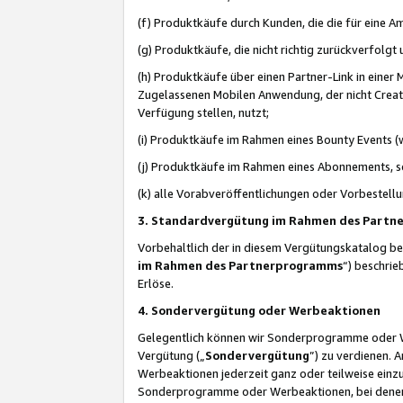
(f) Produktkäufe durch Kunden, die die für eine
(g) Produktkäufe, die nicht richtig zurückverfolg
(h) Produktkäufe über einen Partner-Link in einer
Zugelassenen Mobilen Anwendung, der nicht Creator
Verfügung stellen, nutzt;
(i) Produktkäufe im Rahmen eines Bounty Events (w
(j) Produktkäufe im Rahmen eines Abonnements, so
(k) alle Vorabveröffentlichungen oder Vorbestellu
3. Standardvergütung im Rahmen des Part
Vorbehaltlich der in diesem Vergütungskatalog b
im Rahmen des Partnerprogramms
“) beschri
Erlöse.
4. Sondervergütung oder Werbeaktionen
Gelegentlich können wir Sonderprogramme oder Wer
Vergütung („
Sondervergütung
”) zu verdienen. 
Werbeaktionen jederzeit ganz oder teilweise einz
Sonderprogramme oder Werbeaktionen, bei denen e