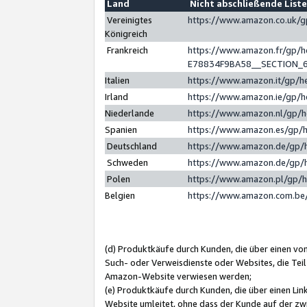
Land
Nicht abschließende List
Vereinigtes
https://www.amazon.co.uk/
Königreich
Frankreich
https://www.amazon.fr/gp/
E78834F9BA58__SECTION_
Italien
https://www.amazon.it/gp/h
Irland
https://www.amazon.ie/gp/
Niederlande
https://www.amazon.nl/gp/
Spanien
https://www.amazon.es/gp/
Deutschland
https://www.amazon.de/gp/
Schweden
https://www.amazon.de/gp/
Polen
https://www.amazon.pl/gp/
Belgien
https://www.amazon.com.be
(d) Produktkäufe durch Kunden, die über einen vo
Such- oder Verweisdienste oder Websites, die Teil
Amazon-Website verwiesen werden;
(e) Produktkäufe durch Kunden, die über einen Li
Website umleitet, ohne dass der Kunde auf der zw