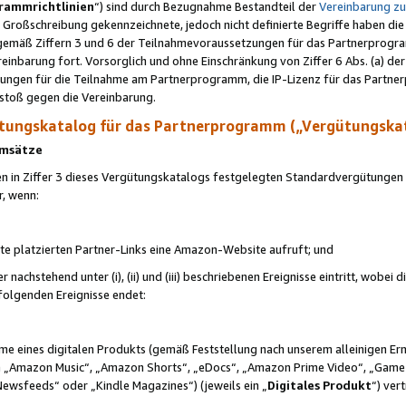
rammrichtlinien
“) sind durch Bezugnahme Bestandteil der
Vereinbarung z
Großschreibung gekennzeichnete, jedoch nicht definierte Begriffe haben die
 gemäß Ziffern 3 und 6 der Teilnahmevoraussetzungen für das Partnerprogram
nbarung fort. Vorsorglich und ohne Einschränkung von Ziffer 6 Abs. (a) der
ungen für die Teilnahme am Partnerprogramm, die IP-Lizenz für das Partner
rstoß gegen die Vereinbarung.
ungskatalog für das Partnerprogramm („Vergütungska
 Umsätze
n in Ziffer 3 dieses Vergütungskatalogs festgelegten Standardvergütungen v
r, wenn:
ite platzierten Partner-Links eine Amazon-Website aufruft; und
r nachstehend unter (i), (ii) und (iii) beschriebenen Ereignisse eintritt, wobe
 folgenden Ereignisse endet:
hme eines digitalen Produkts (gemäß Feststellung nach unserem alleinigen 
 „Amazon Music“, „Amazon Shorts“, „eDocs“, „Amazon Prime Video“, „Game
Newsfeeds“ oder „Kindle Magazines“) (jeweils ein „
Digitales Produkt
“) ver