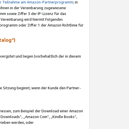
ur Teilnahme am Amazon-Partnerprogramm
; in
 ihnen in der Vereinbarung zugewiesene
m sowie Ziffer 3 der IP-Lizenz für das
 Vereinbarung wird hiermit Folgendes
programm oder Ziffer 1 der Amazon Richtlinie für
talog“)
ergütet und liegen (vorbehaltlich der in diesem
i die Sitzung beginnt, wenn der Kunde den Partner-
Ermessen, zum Beispiel der Download einer Amazon
 Downloads“, „Amazon Coin“, „Kindle Books“,
trieben werden, oder