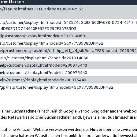
e der Marken
gp/feature.html?ie=UTF8&docId=1000642963
help/customer/display.html?nodeId=548524#GUID-602FA6E8-D724-4317-
64DE0ED1D744420E933ED292E5A7B3D3
elp/customer/display.html?nodeId=201014060
help/customer/display.html?nodeId=GCX77V9988LUPMB2
help/customer/display.html/ref=hp_left_v4_sib?ie=UTF8&nodeId=201909
help/customer/display.html/?nodeId=201014060
help/customer/display.html?nodeId=200975440
help/customer/display.html?nodeId=200975440
help/customer/display.html?nodeId=200975440
/gp/help/customer/display.html?nodeId=GCX77V9988LUPMB2
n einer Suchmaschine (einschließlich Google, Yahoo, Bing oder andere Webp
 des Netzwerkes solcher Suchmaschinen sind), (jeweils eine „
Suchmaschine
nk auf eine Amazon-Website verwiesen werden, der Nutzer über eine zwische
ischengeschalteten Website einen Link anklicken oder anderweitig bewusst a