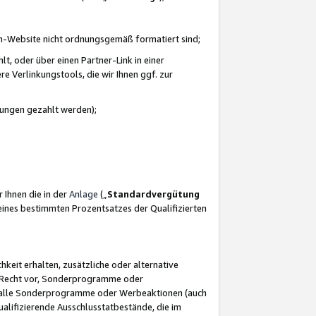
azon-Website nicht ordnungsgemäß formatiert sind;
, oder über einen Partner-Link in einer
e Verlinkungstools, die wir Ihnen ggf. zur
ütungen gezahlt werden);
 Ihnen die in der
Anlage
(„
Standardvergütung
ines bestimmten Prozentsatzes der Qualifizierten
eit erhalten, zusätzliche oder alternative
as Recht vor, Sonderprogramme oder
für alle Sonderprogramme oder Werbeaktionen (auch
lifizierende Ausschlusstatbestände, die im