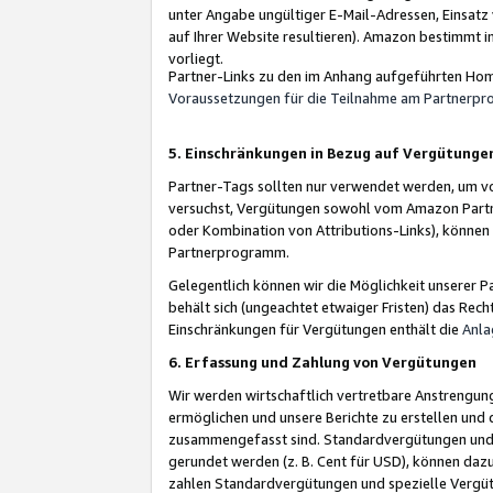
unter Angabe ungültiger E-Mail-Adressen, Einsatz
auf Ihrer Website resultieren). Amazon bestimmt i
vorliegt.
Partner-Links zu den im Anhang aufgeführten Hom
Voraussetzungen für die Teilnahme am Partnerp
5. Einschränkungen in Bezug auf Vergütunge
Partner-Tags sollten nur verwendet werden, um von 
versuchst, Vergütungen sowohl vom Amazon Partn
oder Kombination von Attributions-Links), könne
Partnerprogramm.
Gelegentlich können wir die Möglichkeit unsere
behält sich (ungeachtet etwaiger Fristen) das Rec
Einschränkungen für Vergütungen enthält die
Anla
6. Erfassung und Zahlung von Vergütungen
Wir werden wirtschaftlich vertretbare Anstrengu
ermöglichen und unsere Berichte zu erstellen und 
zusammengefasst sind. Standardvergütungen und s
gerundet werden (z. B. Cent für USD), können dazu
zahlen Standardvergütungen und spezielle Vergüt