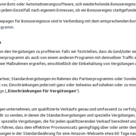
 von Bots oder Automatisierungssoftware, sich wiederholende Bonusereignisse
n jedem Einzelfall nach eigenem Ermessen, ob ein Bonusereignis stattgefund
epages für Bonusereignisse sind in Verbindung mit dem entsprechenden Bonu
rogramm
.
n
den Vergütungen zu profitieren. Falls wir feststellen, dass du (und/oder ein
erprogramm als auch von einem anderen Programm mit demselben Traffic ei
n wir Maßnahmen ergreifen, einschließlich der Einbehaltung von Vergütunge
r Partner, Standardvergütungen im Rahmen des Partnerprogramms oder Sonde
ht vor, Einschränkungen jederzeit ganz oder teilweise aufzuheben oder zu mod
ge
(„
Einschränkungen für Vergütungen
“).
ngen unternehmen, um qualifizierte Verkäufe genau und umfassend zu verfol
dir zu senden, in denen die Standardvergütungen und spezielle Vergütungen, 
pezielle Vergütungen, die für jeden qualifizierenden Verkauf berechnet un
 führen, dass dein effektiver Provisionssatz geringfügig über oder unter dem
ungen in der Standardwährung für eine Amazon-Webseite etwa 60 Tage nach