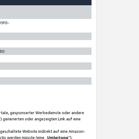
89F6-
280
ortale, gesponserter Werbedienste oder andere
“) generierten oder angezeigten Link auf eine
ngeschaltete Website indirekt auf eine Amazon-
ktiv werden müsste (eine „
Umleitung
“);