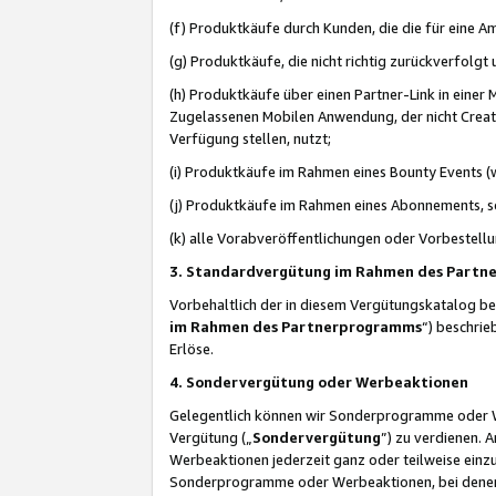
(f) Produktkäufe durch Kunden, die die für eine
(g) Produktkäufe, die nicht richtig zurückverfolg
(h) Produktkäufe über einen Partner-Link in einer
Zugelassenen Mobilen Anwendung, der nicht Creator
Verfügung stellen, nutzt;
(i) Produktkäufe im Rahmen eines Bounty Events (w
(j) Produktkäufe im Rahmen eines Abonnements, so
(k) alle Vorabveröffentlichungen oder Vorbestellu
3. Standardvergütung im Rahmen des Part
Vorbehaltlich der in diesem Vergütungskatalog b
im Rahmen des Partnerprogramms
“) beschri
Erlöse.
4. Sondervergütung oder Werbeaktionen
Gelegentlich können wir Sonderprogramme oder Wer
Vergütung („
Sondervergütung
”) zu verdienen. 
Werbeaktionen jederzeit ganz oder teilweise einz
Sonderprogramme oder Werbeaktionen, bei denen e