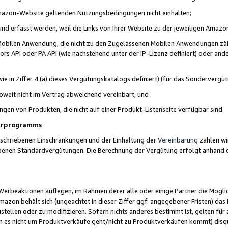
 Amazon-Website geltenden Nutzungsbedingungen nicht einhalten;
t und erfasst werden, weil die Links von Ihrer Website zu der jeweiligen Am
 Mobilen Anwendung, die nicht zu den Zugelassenen Mobilen Anwendungen zählt
s API oder PA API (wie nachstehend unter der IP-Lizenz definiert) oder ander
ie in Ziffer 4 (a) dieses Vergütungskatalogs definiert) (für das Sonderverg
weit nicht im Vertrag abweichend vereinbart, und
ngen von Produkten, die nicht auf einer Produkt-Listenseite verfügbar sind.
nerprogramms
eschriebenen Einschränkungen und der Einhaltung der
Vereinbarung
zahlen wir
ebenen Standardvergütungen. Die Berechnung der Vergütung erfolgt anhand e
beaktionen auflegen, im Rahmen derer alle oder einige Partner die Möglichk
Amazon behält sich (ungeachtet in dieser Ziffer ggf. angegebener Fristen) d
ustellen oder zu modifizieren. Sofern nichts anderes bestimmt ist, gelten 
s nicht um Produktverkäufe geht/nicht zu Produktverkäufen kommt) disqua