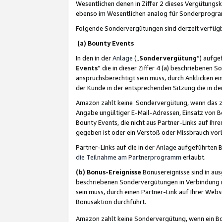
Wesentlichen denen in Ziffer 2 dieses Vergütung
ebenso im Wesentlichen analog für Sonderprogr
Folgende Sondervergütungen sind derzeit verfüg
(a) Bounty Events
In den in der
Anlage
(„
Sondervergütung
“) aufge
Events
“ die in dieser Ziffer 4 (a) beschriebenen 
anspruchsberechtigt sein muss, durch Anklicken ei
der Kunde in der entsprechenden Sitzung die in d
Amazon zahlt keine Sondervergütung, wenn das z
Angabe ungültiger E-Mail-Adressen, Einsatz von B
Bounty Events, die nicht aus Partner-Links auf Ihre
gegeben ist oder ein Verstoß oder Missbrauch vorl
Partner-Links auf die in der Anlage aufgeführte
die Teilnahme am Partnerprogramm
erlaubt.
(b) Bonus-Ereignisse
Bonusereignisse sind in au
beschriebenen Sondervergütungen in Verbindung m
sein muss, durch einen Partner-Link auf Ihrer We
Bonusaktion durchführt.
Amazon zahlt keine Sondervergütung, wenn ein Bon