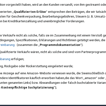
ktion vorgestellt haben, wird an den Kunden versandt, von ihm gestreamt od
erierten „
Qualifizierten Erlöse
“ entsprechen den Beträgen, die wir tatsäch
sten für Geschenkverpackung, Bearbeitungsgebühren, Steuern (z. B. Umsatz-
en bei Kreditkartenzahlung und uneinbringlicher Forderungen.
e Verkäufe nicht als solche, falls sie im Zusammenhang mit einem Verstoß 
ungen, Spezifikationen, Erklärungen und Richtlinien getätigt werden, die 
reinbarung
(zusammen die „
Programmdokumentation
“).
 Qualifizierte Verkäufe wären, nicht als solche und sind vom Partnerprogra
nbarung
erfolgen;
ung, Rückgabe oder Rückerstattung eingeleitet wurde;
ine Anzeige auf eine Amazon-Website verwiesen wurde, die Sieeinschließlich
ndere Identifikatoren käuflich erworben haben,die das Wort „amazon“ oder 
e unten genannten Links) bzw. Abwandlungen oder falsch buchstabierte Varia
e Kostenpflichtige Suchplatzierung
”);