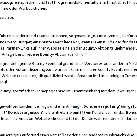
skatalogs entsprechen, und laut Programmdokumentation im Hinblick auf Pr
amme oder Werbeaktionen.
bar:
hier
.
führten Ländern sind Prämienaktionen, sogenannte „Bounty Events“, verfügb
Sondervergütungen; ein Bounty Event liegt vor, wenn (1) ein Kunde der für da
nes Partner-Links auf Ihrer Website eine an der Bounty-Aktion teilnehmende 
er Anlage beschriebene Bounty-Aktion ausführt.
ugrundeliegende Bounty Event aufgrund eines Verstoßes oder anderen Miss
ots oder Automatisierungssoftware, im Falle mehrerer Bounty Events einer e
r Website resultieren) disqualifiziert wurde. Amazon legt im alleinigen Ermess
iegt.
n Bounty-spezifischen Homepages sind im Zusammenhang mit dem jeweiligen
sgewählten Ländern verfügbar, die im
Anhang
(„
Sondervergütung
“)aufgefüh
it "
Bonusereignissen
", die eintreten, wenn (1) ein Kunde, der für das Bon
bsite auf die Amazon-Website klickt und (2) der Kunde während der sich dar
usereignis aufgrund eines Verstoßes oder eines anderen Missbrauchs disqua