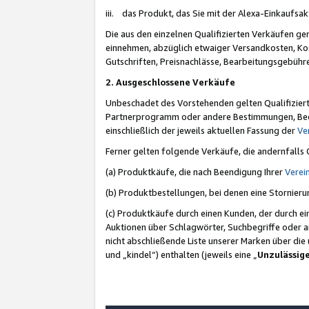
iii. das Produkt, das Sie mit der Alexa-Einkaufsa
Die aus den einzelnen Qualifizierten Verkäufen gen
einnehmen, abzüglich etwaiger Versandkosten, Ko
Gutschriften, Preisnachlässe, Bearbeitungsgebühr
2. Ausgeschlossene Verkäufe
Unbeschadet des Vorstehenden gelten Qualifiziert
Partnerprogramm oder andere Bestimmungen, Beding
einschließlich der jeweils aktuellen Fassung der
Ve
Ferner gelten folgende Verkäufe, die andernfalls
(a) Produktkäufe, die nach Beendigung Ihrer
Verei
(b) Produktbestellungen, bei denen eine Stornier
(c) Produktkäufe durch einen Kunden, der durch e
Auktionen über Schlagwörter, Suchbegriffe oder a
nicht abschließende Liste unserer Marken über di
und „kindel“) enthalten (jeweils eine „
Unzulässig