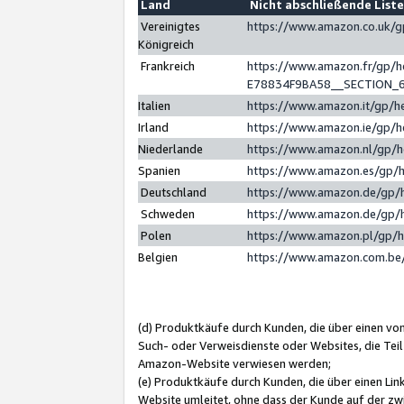
Land
Nicht abschließende List
Vereinigtes
https://www.amazon.co.uk/
Königreich
Frankreich
https://www.amazon.fr/gp/
E78834F9BA58__SECTION_
Italien
https://www.amazon.it/gp/h
Irland
https://www.amazon.ie/gp/
Niederlande
https://www.amazon.nl/gp/
Spanien
https://www.amazon.es/gp/
Deutschland
https://www.amazon.de/gp/
Schweden
https://www.amazon.de/gp/
Polen
https://www.amazon.pl/gp/
Belgien
https://www.amazon.com.be
(d) Produktkäufe durch Kunden, die über einen vo
Such- oder Verweisdienste oder Websites, die Teil
Amazon-Website verwiesen werden;
(e) Produktkäufe durch Kunden, die über einen Li
Website umleitet, ohne dass der Kunde auf der zw