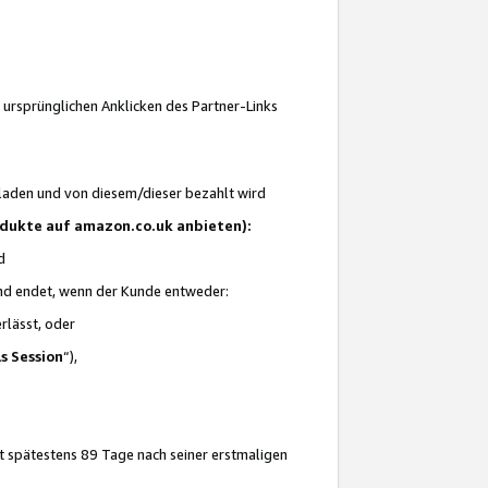
 ursprünglichen Anklicken des Partner-Links
laden und von diesem/dieser bezahlt wird
rodukte auf amazon.co.uk anbieten):
d
 und endet, wenn der Kunde entweder:
erlässt, oder
ls Session
“),
t spätestens 89 Tage nach seiner erstmaligen