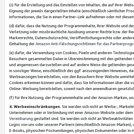
(c) für die Erstellung und das Einstellen von Inhalten, die auf Ihrer We
Eignung der jeweils dargestellten Inhalte (einschließlich sämtlicher 
Informationen, die Sie in einen Partner-Link aufnehmen oder mit diese
(d) dafür, dass die Nutzung der Programminhalte, Ihrer Website und des 
Verletzung oder missbräuchliche Ausübung unserer Rechte bzw. der Recht
Markenrechte, Datenschutzrechte, Veröffentlichungsrechte oder anderer
Einhaltung der
Amazon Anti-Fälschungsrichtlinien für das Partnerpro
(e) dafür, die Verwendung von Cookies, Pixeln und anderen Technologien
Besuchern gesammelten Daten in Übereinstimmung mit den geltenden Ge
und angemessen darzustellen und auf andere Weise die geltenden geset
in sonstiger Weise, einschließlich des ggf. anzuzeigenden Hinweises, d
Werbeanzeigen bereitstellen, von den Besuchern Ihrer Website unmitte
Cookies erkennen können und dafür, dass Sie Informationen über die v
Online-Werbung bereitstellen, soweit nach den anwendbaren gesetzlic
(f) für Ihre Nutzung, der Programminhalte und der Amazon-Marken, u
4. Werbeeinschränkungen.
Sie werden sich nicht an Werbe-, Market
Unternehmen oder in Verbindung mit einer Amazon-Website oder dem Pa
Vereinbarung
gestattet sind. Sie werden sich nicht an Werbeaktivitäten
Logos von uns oder unseren Partnern (einschließlich Amazon-Marken), 
E-Books, physischen Postsendungen, physischen Dokumenten oder in 