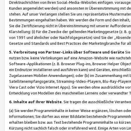
Direktnachrichten von Ihren Social-Media-Websites einfügen. vorausg
Kunden angemeldet werden) und ansonsten in Übereinstimmung mit der
stehen. Auf unser Verlangen stellen Sie uns repräsentative Mustermater
Bestimmungen eingehalten haben. Wir werden die Form und den Inhalt, di
Sie die Zertifizierung nicht in Übereinstimmung mit unserer Aufforderu
Klarstellung: (i) Für die Zwecke der geltenden Marketinggesetze (z. 
von 1991 und ähnlicher oder Nachfolgegesetze) sind Sie der „Absender“ j
Gesetze und Standards und Best Practices der Marketingbranche für 
5. Verbreitung von Partner-Links über Software und Geräte
Sie
nutzen bzw. keine Verlinkungen auf eine Amazon-Website wie nachsteh
Software-Applikationen (z. B. Browser Plug-ins, Browser Helper Objec
ein Endnutzer installieren und ausführen kann) und Geräten, einschlie
Zugelassenen Mobilen Anwendungen); oder (b) im Zusammenhang mit bzw.
Satellitenempfangsgeräte, Streaming-Video-Playern, Blu-Ray-Playern 
Viera Cast oder Vizio Internet Apps). Sie werden ohne ausdrückliche v
Entwicklung von Modellen des maschinellen Lernens oder verwandter 
6. Inhalte auf Ihrer Website
. Sie tragen die ausschließliche Verantwo
(a) Sie werden Programminhalte in keiner Weise ergänzen, löschen oder
Informationen; Sie dürfen aus einer Bilddatei bestehende Programminhal
erhalten bleiben bzw. aus Text bestehende Programminhalte so kürzen, 
Kürzung nicht sachlich falsch oder irreführend wird. Einige Arten von L