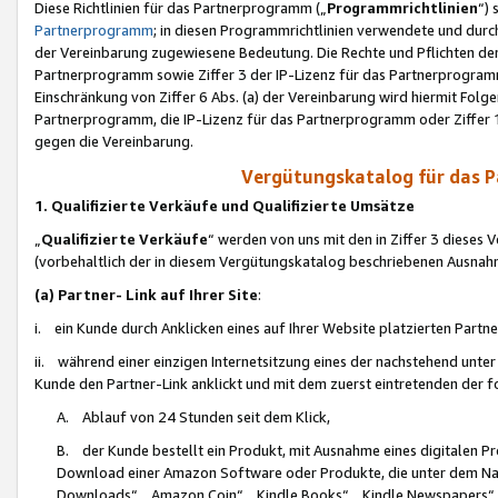
Diese Richtlinien für das Partnerprogramm („
Programmrichtlinien
“)
Partnerprogramm
; in diesen Programmrichtlinien verwendete und durch
der Vereinbarung zugewiesene Bedeutung. Die Rechte und Pflichten de
Partnerprogramm sowie Ziffer 3 der IP-Lizenz für das Partnerprogram
Einschränkung von Ziffer 6 Abs. (a) der Vereinbarung wird hiermit Fol
Partnerprogramm, die IP-Lizenz für das Partnerprogramm oder Ziffer 1
gegen die Vereinbarung.
Vergütungskatalog für das 
1. Qualifizierte Verkäufe und Qualifizierte Umsätze
„
Qualifizierte Verkäufe
“ werden von uns mit den in Ziffer 3 diese
(vorbehaltlich der in diesem Vergütungskatalog beschriebenen Ausnah
(a) Partner- Link auf Ihrer Site
:
i. ein Kunde durch Anklicken eines auf Ihrer Website platzierten Part
ii. während einer einzigen Internetsitzung eines der nachstehend unter (i)
Kunde den Partner-Link anklickt und mit dem zuerst eintretenden der f
A. Ablauf von 24 Stunden seit dem Klick,
B. der Kunde bestellt ein Produkt, mit Ausnahme eines digitalen P
Download einer Amazon Software oder Produkte, die unter dem N
Downloads“, „Amazon Coin“, „Kindle Books“, „Kindle Newspapers“, „