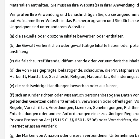
Materialien enthalten. Sie müssen Ihre Website(s) in Ihrer Anwendung ide
Wir prüfen Ihre Anwendung und benachrichtigen Sie, ob sie angenommen
auf Aufnahme Ihrer Website in das Partnerprogramm und Sie dürfen kei
Ungeeignet sind unter anderem Websites:
(a) die sexuelle oder obszöne Inhalte bewerben oder enthalten;
(b) die Gewalt verherrlichen oder gewalttätige Inhalte haben oder pot
anstiften,;
(c) die falsche, irreführende, diffamierende oder verleumderische Inha
(d) die von Hass geprägte, belästigende, schädliche, die Privatsphäre v
Herkunft, Hautfarbe, Geschlecht, Religion, Nationalität, Behinderung, 
(e) die rechtswidrige Handlungen bewerben oder ausführen;
(f) sich an Kinder richten oder wissentlich personenbezogene Daten vo
geltenden Gesetzen definiert) erheben, verwenden oder offenlegen, Vo
Regeln, Vorschriften, Anordnungen, Lizenzen, Genehmigungen, Richtlini
Entscheidungen oder andere Anforderungen einer zuständigen Regierung
Privacy Protection Act (15 U.S.C. §§ 6501-6506) oder Vorschriften, di
Internet erlassen wurden);
(g) die Marken von Amazon oder unseren verbundenen Unternehmen b