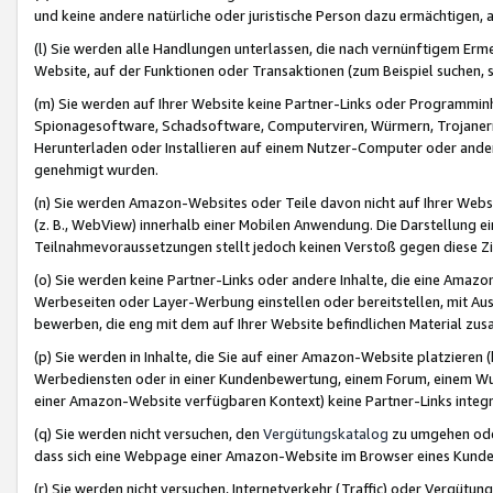
und keine andere natürliche oder juristische Person dazu ermächtigen, a
(l) Sie werden alle Handlungen unterlassen, die nach vernünftigem Erme
Website, auf der Funktionen oder Transaktionen (zum Beispiel suchen, s
(m) Sie werden auf Ihrer Website keine Partner-Links oder Programmin
Spionagesoftware, Schadsoftware, Computerviren, Würmern, Trojaner
Herunterladen oder Installieren auf einem Nutzer-Computer oder ande
genehmigt wurden.
(n) Sie werden Amazon-Websites oder Teile davon nicht auf Ihrer Websi
(z. B., WebView) innerhalb einer Mobilen Anwendung. Die Darstellung ein
Teilnahmevoraussetzungen stellt jedoch keinen Verstoß gegen diese Zif
(o) Sie werden keine Partner-Links oder andere Inhalte, die eine Am
Werbeseiten oder Layer-Werbung einstellen oder bereitstellen, mit Au
bewerben, die eng mit dem auf Ihrer Website befindlichen Material z
(p) Sie werden in Inhalte, die Sie auf einer Amazon-Website platzier
Werbediensten oder in einer Kundenbewertung, einem Forum, einem Wun
einer Amazon-Website verfügbaren Kontext) keine Partner-Links integr
(q) Sie werden nicht versuchen, den
Vergütungskatalog
zu umgehen oder
dass sich eine Webpage einer Amazon-Website im Browser eines Kunden 
(r) Sie werden nicht versuchen, Internetverkehr (Traffic) oder Vergü