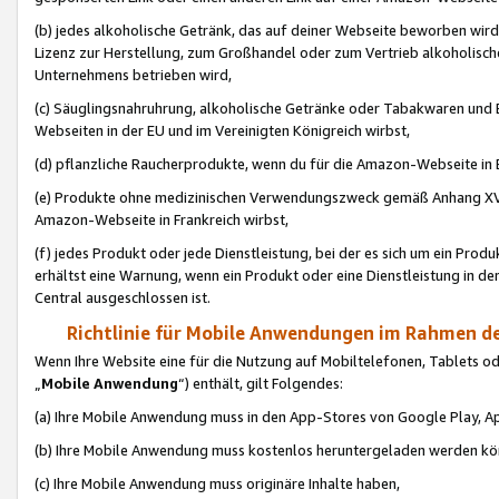
(b) jedes alkoholische Getränk, das auf deiner Webseite beworben wird
Lizenz zur Herstellung, zum Großhandel oder zum Vertrieb alkoholisch
Unternehmens betrieben wird,
(c) Säuglingsnahruhrung, alkoholische Getränke oder Tabakwaren und E
Webseiten in der EU und im Vereinigten Königreich wirbst,
(d) pflanzliche Raucherprodukte, wenn du für die Amazon-Webseite in B
(e) Produkte ohne medizinischen Verwendungszweck gemäß Anhang XVI 
Amazon-Webseite in Frankreich wirbst,
(f) jedes Produkt oder jede Dienstleistung, bei der es sich um ein Prod
erhältst eine Warnung, wenn ein Produkt oder eine Dienstleistung in de
Central ausgeschlossen ist.
Richtlinie für Mobile Anwendungen im Rahmen de
Wenn Ihre Website eine für die Nutzung auf Mobiltelefonen, Tablets 
„
Mobile Anwendung
“) enthält, gilt Folgendes:
(a) Ihre Mobile Anwendung muss in den App-Stores von Google Play, A
(b) Ihre Mobile Anwendung muss kostenlos heruntergeladen werden könn
(c) Ihre Mobile Anwendung muss originäre Inhalte haben,