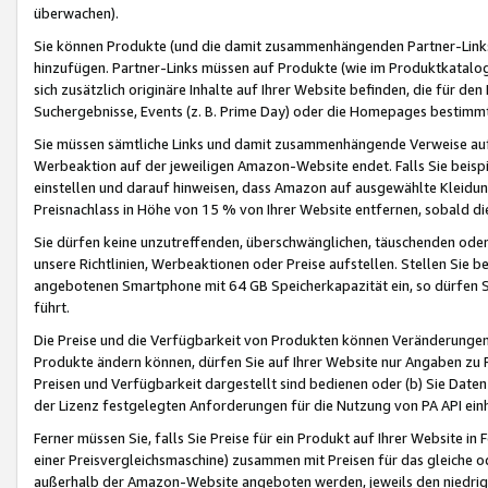
überwachen).
Sie können Produkte (und die damit zusammenhängenden Partner-Links)
hinzufügen. Partner-Links müssen auf Produkte (wie im Produktkatalog de
sich zusätzlich originäre Inhalte auf Ihrer Website befinden, die für 
Suchergebnisse, Events (z. B. Prime Day) oder die Homepages bestimmte
Sie müssen sämtliche Links und damit zusammenhängende Verweise auf z
Werbeaktion auf der jeweiligen Amazon-Website endet. Falls Sie beisp
einstellen und darauf hinweisen, dass Amazon auf ausgewählte Kleidun
Preisnachlass in Höhe von 15 % von Ihrer Website entfernen, sobald di
Sie dürfen keine unzutreffenden, überschwänglichen, täuschenden od
unsere Richtlinien, Werbeaktionen oder Preise aufstellen. Stellen Sie 
angebotenen Smartphone mit 64 GB Speicherkapazität ein, so dürfen S
führt.
Die Preise und die Verfügbarkeit von Produkten können Veränderungen 
Produkte ändern können, dürfen Sie auf Ihrer Website nur Angaben zu P
Preisen und Verfügbarkeit dargestellt sind bedienen oder (b) Sie Daten
der Lizenz festgelegten Anforderungen für die Nutzung von PA API einh
Ferner müssen Sie, falls Sie Preise für ein Produkt auf Ihrer Website in 
einer Preisvergleichsmaschine) zusammen mit Preisen für das gleiche o
außerhalb der Amazon-Website angeboten werden, jeweils den niedrigst