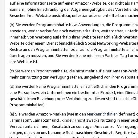
auf eine Informationsseite auf einer Amazon-Website, der nicht als Part
Bannern); ohne Einschränkung der Allgemeingültigkeit des Vorstehende
Besucher Ihrer Website unsichtbar, unlesbar oder unentzifferbar mache
(b) Sie werden Programminhalte bzw. Anwendungen, die Programminhalt
anzeigen, weder verkaufen noch weiterverkaufen, weitergeben, unterli
innerhalb von Werbung außerhalb Ihrer Website (einschließlich Werbun
Website oder einem Dienst (einschließlich Social Networking-Website
Rechte an den Programminhalten oder auf die Programminhalte an eine a
übertragen müssten, und Sie werden keine mit Ihrem Partner-Tag formati
Ihre Website ist.
(c) Sie werden Programminhalte, die nicht mehr auf einer Amazon-Websit
mehr zur Nutzung zur Verfügung stehen, umgehend von Ihrer Website e
(d) Sie werden keine Programminhalte, einschließlich in den Programmin
eine Person bzw. ein Unternehmen ein bestimmtes Produkt, eine Dienstle
geschäftlichen Beziehung oder Verbindung zu diesen steht (einschließli
Programminhalten).
(e) Sie werden Amazon-Marken (wie in den
Markenrichtlinien
definiert) 
„ammazon“, „amaozn“ und „kindel“) nicht zwecks Nutzung in einer Suc
Versuch unternehmen). Zusätzlich zu sonstigen Amazon zur Verfügung 
sorgen, dass von uns benannte Suchmaschinen Geschützte Begriffe (wie 