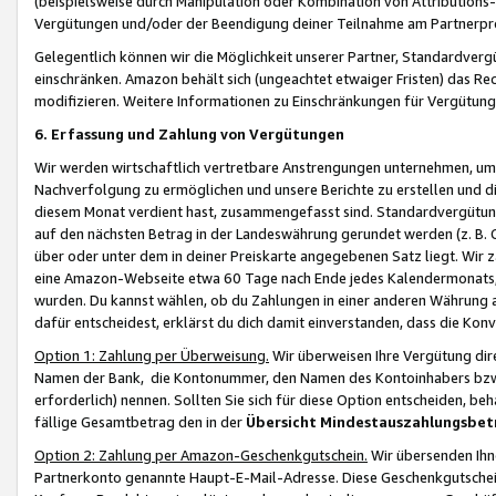
(beispielsweise durch Manipulation oder Kombination von Attributions-
Vergütungen und/oder der Beendigung deiner Teilnahme am Partnerp
Gelegentlich können wir die Möglichkeit unserer Partner, Standardv
einschränken. Amazon behält sich (ungeachtet etwaiger Fristen) das Re
modifizieren. Weitere Informationen zu Einschränkungen für Vergütung
6. Erfassung und Zahlung von Vergütungen
Wir werden wirtschaftlich vertretbare Anstrengungen unternehmen, um 
Nachverfolgung zu ermöglichen und unsere Berichte zu erstellen und di
diesem Monat verdient hast, zusammengefasst sind. Standardvergütung
auf den nächsten Betrag in der Landeswährung gerundet werden (z. B. C
über oder unter dem in deiner Preiskarte angegebenen Satz liegt. Wir
eine Amazon-Webseite etwa 60 Tage nach Ende jedes Kalendermonats, i
wurden. Du kannst wählen, ob du Zahlungen in einer anderen Währung
dafür entscheidest, erklärst du dich damit einverstanden, dass die K
Option 1: Zahlung per Überweisung.
Wir überweisen Ihre Vergütung dir
Namen der Bank, die Kontonummer, den Namen des Kontoinhabers bzw. a
erforderlich) nennen. Sollten Sie sich für diese Option entscheiden, be
fällige Gesamtbetrag den in der
Übersicht Mindestauszahlungsbet
Option 2: Zahlung per Amazon-Geschenkgutschein.
Wir übersenden Ihne
Partnerkonto genannte Haupt-E-Mail-Adresse. Diese Geschenkgutschei