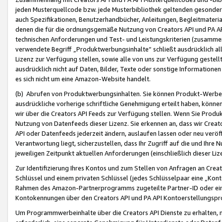
jeden Musterquellcode bzw. jede Musterbibliothek geltenden gesonder
auch Spezifikationen, Benutzerhandbücher, Anleitungen, Begleitmaterial
denen die für die ordnungsgemäße Nutzung von Creators API und PA A
technischen Anforderungen und Test- und Leistungskriterien (zusammen
verwendete Begriff „Produktwerbungsinhalte“ schließt ausdrücklich al
Lizenz zur Verfügung stellen, sowie alle von uns zur Verfügung gestel
ausdrücklich nicht auf Daten, Bilder, Texte oder sonstige Informatione
es sich nicht um eine Amazon-Website handelt.
(b) Abrufen von Produktwerbungsinhalten. Sie können Produkt-Werbein
ausdrückliche vorherige schriftliche Genehmigung erteilt haben, könn
wir über die Creators API Feeds zur Verfügung stellen. Wenn Sie Produk
Nutzung von Datenfeeds dieser Lizenz. Sie erkennen an, dass wir Creat
API oder Datenfeeds jederzeit ändern, auslaufen lassen oder neu veröffe
Verantwortung liegt, sicherzustellen, dass Ihr Zugriff auf die und Ihr
jeweiligen Zeitpunkt aktuellen Anforderungen (einschließlich dieser Liz
Zur Identifizierung Ihres Kontos und zum Stellen von Anfragen an Crea
Schlüssel und einem privaten Schlüssel (jedes Schlüsselpaar eine „Kon
Rahmen des Amazon-Partnerprogramms zugeteilte Partner-ID oder ein
Kontokennungen über den Creators API und PA API Kontoerstellungspro
Um Programmwerbeinhalte über die Creators API Dienste zu erhalten, m