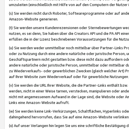
umzuleiten (einschließlich mit Hilfe von auf den Computern der Nutzer i
(s) Sie werden nicht durch Roboter, Softwareprogramme oder auf andere
Amazon-Website generieren.
(t) Sie werden unsere Kundenrezensionen oder Sternebewertungen wed
nutzen, es sei denn, Sie haben über die Creators API und die PA API e
erfüllen die in der Lizenz beschriebenen Voraussetzungen für die Nutzu
(u) Sie werden weder unmittelbar noch mittelbar über Partner-Links P
oder zu Nutzung durch eine andere natürliche oder juristische Person,
Geschäftspartnern nicht gestatten bzw. diese nicht dazu auffordern od
andere natürliche oder juristische Person, unmittelbar oder mittelbar
zu Wiederverkaufs- oder gewerblichen Zwecken (gleich welcher Art) 
auf Ihrer Website zum Wiederverkauf oder für gewerbliche Nutzungen 
(v) Sie werden die URL Ihrer Website, die die Partner-Links enthält b
werden, nicht in einer Weise tarnen, verstecken, manipulieren oder and
nicht mit angemessenem Aufwand in der Lage sind, die Website oder A
Links eine Amazon-Website aufruft.
(w) Sie werden keine Link-Verkürzungen, Schaltflächen, Hyperlinks ode
dahingehend hervorrufen, dass Sie auf eine Amazon-Website verlinken
(x) Auf unser Verlangen hin legen Sie uns eine schriftliche Bestätigung