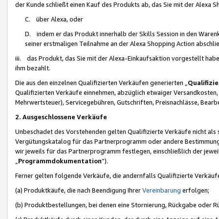
der Kunde schließt einen Kauf des Produkts ab, das Sie mit der Alexa 
C. über Alexa, oder
D. indem er das Produkt innerhalb der Skills Session in den Waren
seiner erstmaligen Teilnahme an der Alexa Shopping Action abschlie
iii. das Produkt, das Sie mit der Alexa-Einkaufsaktion vorgestellt ha
ihm bezahlt.
Die aus den einzelnen Qualifizierten Verkäufen generierten „
Qualifizi
Qualifizierten Verkäufe einnehmen, abzüglich etwaiger Versandkosten
Mehrwertsteuer), Servicegebühren, Gutschriften, Preisnachlässe, Bear
2. Ausgeschlossene Verkäufe
Unbeschadet des Vorstehenden gelten Qualifizierte Verkäufe nicht als
Vergütungskatalog für das Partnerprogramm oder andere Bestimmungen,
wir jeweils für das Partnerprogramm festlegen, einschließlich der jewe
„
Programmdokumentation
“).
Ferner gelten folgende Verkäufe, die andernfalls Qualifizierte Verkä
(a) Produktkäufe, die nach Beendigung Ihrer
Vereinbarung
erfolgen;
(b) Produktbestellungen, bei denen eine Stornierung, Rückgabe oder R