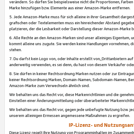
verändern. So dürfen Sie beispielsweise nicht die Proportionen, Farb
Marke hinzufügen bzw. Elemente aus einer Amazon-Marke entfernen.
5. Jede Amazon-Marke muss für sich alleine in ihrer Gesamtheit darge
grafischen oder Textelementen muss ein hinreichender Abstand gegebe
platzieren, der die Lesbarkeit oder Darstellung dieser Amazon-Marke b
6. Alle Rechte an den Amazon-Marken sind unser alleiniges Eigentum, 
kommt alleine uns zugute. Sie werden keine Handlungen vornehmen, 
stehen.
7. Du darfst kein Logo von, oder Inhalte erstellt von,
Drittanbietern au
anderweitig verwenden, es sei denn, du hast von diesem Verkäufer oder
8. Sie dürfen in keiner Rechtsordnung Marken nutzen oder zur Eintragu
keiner Rechtsordnung Marken, Domain-Namen, Subdomain-Namen, Benu
Amazon-Marke zum Verwechseln ähnlich sind.
Wir behalten uns das Recht vor, diese Markenrichtlinien und die gene
Einstellen einer Änderungsmitteilung oder überarbeiteter Markenricht
Wir behalten uns das Recht vor, gegen jede unbefugte Nutzung bzw. jede 
unserem alleinigen Ermessen angemessene Maßnahmen zu ergreifen.
IP-Lizenz- und Nutzungsan
Diese Lizenz regelt Ihre Nutzung von Programminhalten im Zusammen