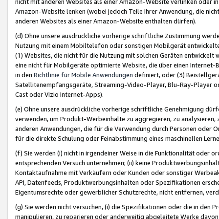
nicht mit anderen Websites als einer Amazon-Website verlinken oder i
Amazon-Website lenken (wobei jedoch Teile Ihrer Anwendung, die nich
anderen Websites als einer Amazon-Website enthalten dürfen).
(d) Ohne unsere ausdrückliche vorherige schriftliche Zustimmung werd
Nutzung mit einem Mobiltelefon oder sonstigen Mobilgerät entwickelt
(1) Websites, die nicht für die Nutzung mit solchen Geräten entwickelt
eine nicht für Mobilgeräte optimierte Website, die über einen Interne
in den
Richtlinie für Mobile Anwendungen
definiert, oder (3) Beistellge
Satellitenempfangsgeräte, Streaming-Video-Player, Blu-Ray-Player ode
Cast oder Vizio Internet-Apps).
(e) Ohne unsere ausdrückliche vorherige schriftliche Genehmigung dürfe
verwenden, um Produkt-Werbeinhalte zu aggregieren, zu analysieren, 
anderen Anwendungen, die für die Verwendung durch Personen oder Or
für die direkte Schulung oder Feinabstimmung eines maschinellen Lern
(f) Sie werden (i) nicht in irgendeiner Weise in die Funktionalität ode
entsprechenden Versuch unternehmen; (ii) keine Produktwerbungsinha
Kontaktaufnahme mit Verkäufern oder Kunden oder sonstiger Werbeaktiv
API, Datenfeeds, Produktwerbungsinhalten oder Spezifikationen erschei
Eigentumsrechte oder gewerblicher Schutzrechte, nicht entfernen, verd
(g) Sie werden nicht versuchen, (i) die Spezifikationen oder die in de
manipulieren, zu reparieren oder anderweitig abgeleitete Werke davon z