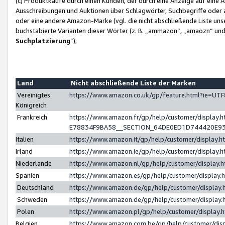
(c) Produktkäufe durch einen Kunden, der durch eine Anzeige auf eine 
Ausschreibungen und Auktionen über Schlagwörter, Suchbegriffe oder 
oder eine andere Amazon-Marke (vgl. die nicht abschließende Liste un
buchstabierte Varianten dieser Wörter (z. B. „ammazon“, „amaozn“ und „
Suchplatzierung
”);
Land
Nicht abschließende Liste der Marken
Vereinigtes
https://www.amazon.co.uk/gp/feature.html?ie=U
Königreich
Frankreich
https://www.amazon.fr/gp/help/customer/displa
E78834F9BA58__SECTION_64DE0ED1D744420E9
Italien
https://www.amazon.it/gp/help/customer/display
Irland
https://www.amazon.ie/gp/help/customer/displa
Niederlande
https://www.amazon.nl/gp/help/customer/display
Spanien
https://www.amazon.es/gp/help/customer/display
Deutschland
https://www.amazon.de/gp/help/customer/displa
Schweden
https://www.amazon.de/gp/help/customer/displa
Polen
https://www.amazon.pl/gp/help/customer/display
Belgien
https://www.amazon.com.be/gp/help/customer/d