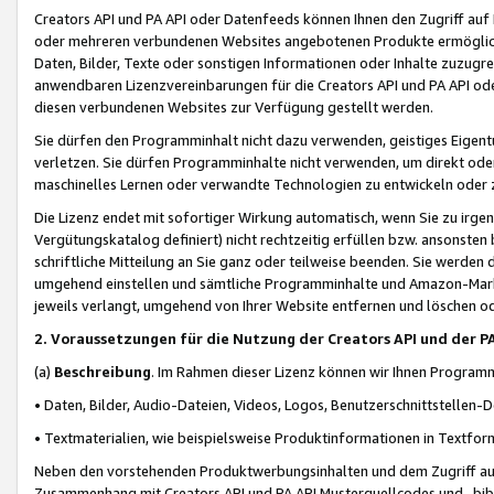
Creators API und PA API oder Datenfeeds können Ihnen den Zugriff auf D
oder mehreren verbundenen Websites angebotenen Produkte ermögliche
Daten, Bilder, Texte oder sonstigen Informationen oder Inhalte zuzugre
anwendbaren Lizenzvereinbarungen für die Creators API und PA API od
diesen verbundenen Websites zur Verfügung gestellt werden.
Sie dürfen den Programminhalt nicht dazu verwenden, geistiges Eigent
verletzen. Sie dürfen Programminhalte nicht verwenden, um direkt ode
maschinelles Lernen oder verwandte Technologien zu entwickeln oder zu
Die Lizenz endet mit sofortiger Wirkung automatisch, wenn Sie zu irg
Vergütungskatalog definiert) nicht rechtzeitig erfüllen bzw. ansonsten
schriftliche Mitteilung an Sie ganz oder teilweise beenden. Sie werden
umgehend einstellen und sämtliche Programminhalte und Amazon-Marke
jeweils verlangt, umgehend von Ihrer Website entfernen und löschen od
2. Voraussetzungen für die Nutzung der Creators API und der P
(a)
Beschreibung
. Im Rahmen dieser Lizenz können wir Ihnen Programmi
• Daten, Bilder, Audio-Dateien, Videos, Logos, Benutzerschnittstellen-
• Textmaterialien, wie beispielsweise Produktinformationen in Textfor
Neben den vorstehenden Produktwerbungsinhalten und dem Zugriff auf 
Zusammenhang mit Creators API und PA API Musterquellcodes und -bibli