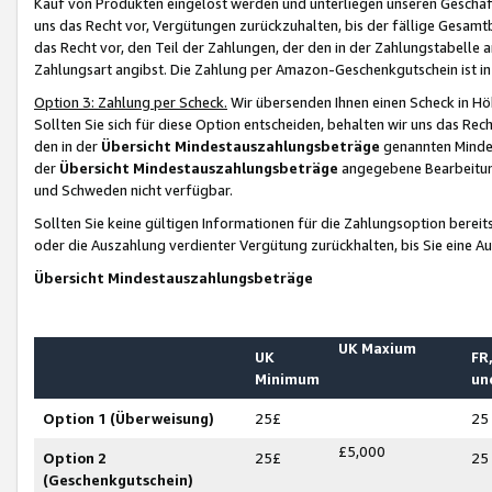
Kauf von Produkten eingelöst werden und unterliegen unseren Geschäf
uns das Recht vor, Vergütungen zurückzuhalten, bis der fällige Gesamt
das Recht vor, den Teil der Zahlungen, der den in der Zahlungstabelle 
Zahlungsart angibst. Die Zahlung per Amazon-Geschenkgutschein ist in
Option 3: Zahlung per Scheck.
Wir übersenden Ihnen einen Scheck in Höh
Sollten Sie sich für diese Option entscheiden, behalten wir uns das Rec
den in der
Übersicht Mindestauszahlungsbeträge
genannten Mindest
der
Übersicht Mindestauszahlungsbeträge
angegebene Bearbeitung
und Schweden nicht verfügbar.
Sollten Sie keine gültigen Informationen für die Zahlungsoption bereit
oder die Auszahlung verdienter Vergütung zurückhalten, bis Sie eine A
Übersicht Mindestauszahlungsbeträge
UK Maxium
UK
FR,
Minimum
un
Option 1 (Überweisung)
25£
25
£5,000
Option 2
25£
25
(Geschenkgutschein)