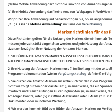
(d) Ihre Mobile Anwendung darf nicht die Funktion von Amazons eige
(e) Ihre Mobile Anwendung darf keine Amazon-Webpages in WebView 
Wir prüfen Ihre Anwendung und benachrichtigen Sie, ob sie angenomm
„
Zugelassene Mobile Anwendung
“ im Sinne der
Vereinbarung
.
Markenrichtlinien für das 
Diese Richtlinien gelten für die Nutzung der Marken, die wir Ihnen als 
müssen jederzeit strikt eingehalten werden, und jede Nutzung der Ama
Lizenzen bezüglich Ihrer Nutzung der Amazon-Marken.
1. SIE DÜRFEN DIE AMAZON-MARKEN AUSSCHLIESSLICH DURCH DARS
AUF EINER AMAZON-WEBSITE MITTELS EINES ENTSPRECHENDEN PART
2. Ihre Nutzung der Amazon-Marken muss (i) im Einklang mit der aktuells
Programmdokumentation (wie im
Vergütungskatalog
definiert) erfolg
3. Sie dürfen die Amazon-Marken ausschließlich für den in der Progr
nicht wie folgt nutzen oder darstellen: (i) in einer Weise, die ein Spo
Produkte und Dienstleistungen zu verunglimpfen, (iii) in einer Weise
schädigen könnte, oder (iv) in Offline-Materialien oder E-Mails (z. B.
Dokumenten oder mündlicher Werbung).
4. Wir werden Ihnen ein Bild bzw. Bilder der Amazon-Marken zur Verfüg