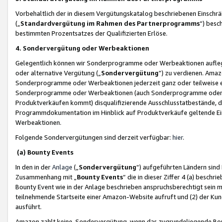
Vorbehaltlich der in diesem Vergütungskatalog beschriebenen Einschr
(„
Standardvergütung im Rahmen des Partnerprogramms
“) besc
bestimmten Prozentsatzes der Qualifizierten Erlöse.
4. Sondervergütung oder Werbeaktionen
Gelegentlich können wir Sonderprogramme oder Werbeaktionen auflegen,
oder alternative Vergütung („
Sondervergütung
”) zu verdienen. Amazo
Sonderprogramme oder Werbeaktionen jederzeit ganz oder teilweise einz
Sonderprogramme oder Werbeaktionen (auch Sonderprogramme oder We
Produktverkäufen kommt) disqualifizierende Ausschlusstatbestände, di
Programmdokumentation im Hinblick auf Produktverkäufe geltende E
Werbeaktionen.
Folgende Sondervergütungen sind derzeit verfügbar:
hier
.
(a) Bounty Events
In den in der
Anlage
(„
Sondervergütung
“) aufgeführten Ländern sind
Zusammenhang mit „
Bounty Events
“ die in dieser Ziffer 4 (a) besch
Bounty Event wie in der Anlage beschrieben anspruchsberechtigt sein mu
teilnehmende Startseite einer Amazon-Website aufruft und (2) der Kun
ausführt.
Amazon zahlt keine Sondervergütung, wenn das zugrundeliegende Boun