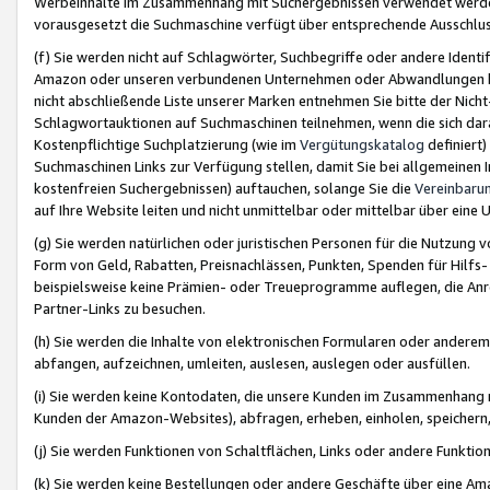
Werbeinhalte im Zusammenhang mit Suchergebnissen verwendet werden,
vorausgesetzt die Suchmaschine verfügt über entsprechende Ausschlu
(f) Sie werden nicht auf Schlagwörter, Suchbegriffe oder andere Ident
Amazon oder unseren verbundenen Unternehmen oder Abwandlungen bzw
nicht abschließende Liste unserer Marken entnehmen Sie bitte der Nich
Schlagwortauktionen auf Suchmaschinen teilnehmen, wenn die sich da
Kostenpflichtige Suchplatzierung (wie im
Vergütungskatalog
definiert
Suchmaschinen Links zur Verfügung stellen, damit Sie bei allgemeinen I
kostenfreien Suchergebnissen) auftauchen, solange Sie die
Vereinbaru
auf Ihre Website leiten und nicht unmittelbar oder mittelbar über eine
(g) Sie werden natürlichen oder juristischen Personen für die Nutzung 
Form von Geld, Rabatten, Preisnachlässen, Punkten, Spenden für Hilfs
beispielsweise keine Prämien- oder Treueprogramme auflegen, die Anrei
Partner-Links zu besuchen.
(h) Sie werden die Inhalte von elektronischen Formularen oder anderem M
abfangen, aufzeichnen, umleiten, auslesen, auslegen oder ausfüllen.
(i) Sie werden keine Kontodaten, die unsere Kunden im Zusammenhang 
Kunden der Amazon-Websites), abfragen, erheben, einholen, speichern,
(j) Sie werden Funktionen von Schaltflächen, Links oder andere Funkti
(k) Sie werden keine Bestellungen oder andere Geschäfte über eine Ama