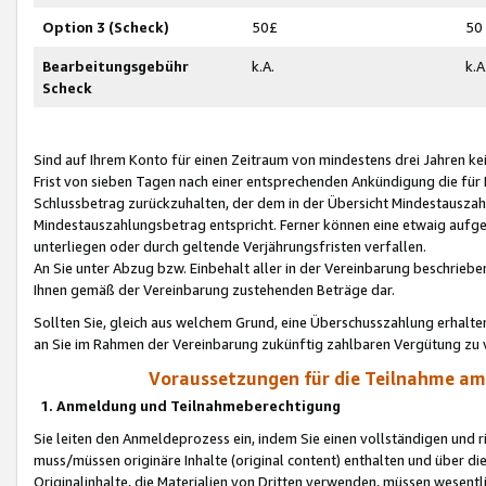
Option 3 (Scheck)
50£
50
Bearbeitungsgebühr
k.A.
k.A
Scheck
Sind auf Ihrem Konto für einen Zeitraum von mindestens drei Jahren kein
Frist von sieben Tagen nach einer entsprechenden Ankündigung die für
Schlussbetrag zurückzuhalten, der dem in der Übersicht Mindestausz
Mindestauszahlungsbetrag entspricht. Ferner können eine etwaig aufg
unterliegen oder durch geltende Verjährungsfristen verfallen.
An Sie unter Abzug bzw. Einbehalt aller in der Vereinbarung beschrieb
Ihnen gemäß der Vereinbarung zustehenden Beträge dar.
Sollten Sie, gleich aus welchem Grund, eine Überschusszahlung erhalte
an Sie im Rahmen der Vereinbarung zukünftig zahlbaren Vergütung zu 
Voraussetzungen für die Teilnahme a
1. Anmeldung und Teilnahmeberechtigung
Sie leiten den Anmeldeprozess ein, indem Sie einen vollständigen und 
muss/müssen originäre Inhalte (original content) enthalten und über d
Originalinhalte, die Materialien von Dritten verwenden, müssen wese