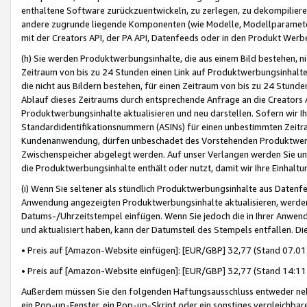
enthaltene Software zurückzuentwickeln, zu zerlegen, zu dekompilier
andere zugrunde liegende Komponenten (wie Modelle, Modellparameter
mit der Creators API, der PA API, Datenfeeds oder in den Produkt Werb
(h) Sie werden Produktwerbungsinhalte, die aus einem Bild bestehen, ni
Zeitraum von bis zu 24 Stunden einen Link auf Produktwerbungsinhalte
die nicht aus Bildern bestehen, für einen Zeitraum von bis zu 24 Stund
Ablauf dieses Zeitraums durch entsprechende Anfrage an die Creators 
Produktwerbungsinhalte aktualisieren und neu darstellen. Sofern wir Ih
Standardidentifikationsnummern (ASINs) für einen unbestimmten Zeitra
Kundenanwendung, dürfen unbeschadet des Vorstehenden Produktwerbu
Zwischenspeicher abgelegt werden. Auf unser Verlangen werden Sie un
die Produktwerbungsinhalte enthält oder nutzt, damit wir Ihre Einhalt
(i) Wenn Sie seltener als stündlich Produktwerbungsinhalte aus Datenfe
Anwendung angezeigten Produktwerbungsinhalte aktualisieren, werden 
Datums-/Uhrzeitstempel einfügen. Wenn Sie jedoch die in Ihrer Anwe
und aktualisiert haben, kann der Datumsteil des Stempels entfallen. Dies
• Preis auf [Amazon-Website einfügen]: [EUR/GBP] 32,77 (Stand 07.01.
• Preis auf [Amazon-Website einfügen]: [EUR/GBP] 32,77 (Stand 14:11 
Außerdem müssen Sie den folgenden Haftungsausschluss entweder neb
ein Pop-up-Fenster, ein Pop-up-Skript oder ein sonstiges vergleichba