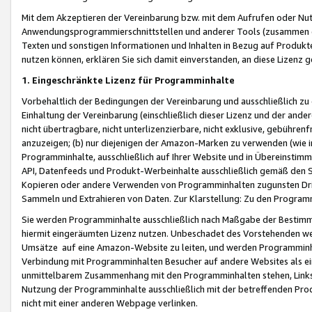
Mit dem Akzeptieren der Vereinbarung bzw. mit dem Aufrufen oder Nutz
Anwendungsprogrammierschnittstellen und anderer Tools (zusammen die
Texten und sonstigen Informationen und Inhalten in Bezug auf Produkte
nutzen können, erklären Sie sich damit einverstanden, an diese Lizenz 
1. Eingeschränkte Lizenz für Programminhalte
Vorbehaltlich der Bedingungen der Vereinbarung und ausschließlich z
Einhaltung der Vereinbarung (einschließlich dieser Lizenz und der ande
nicht übertragbare, nicht unterlizenzierbare, nicht exklusive, gebühren
anzuzeigen; (b) nur diejenigen der Amazon-Marken zu verwenden (wie in 
Programminhalte, ausschließlich auf Ihrer Website und in Übereinstimmu
API, Datenfeeds und Produkt-Werbeinhalte ausschließlich gemäß den Spe
Kopieren oder andere Verwenden von Programminhalten zugunsten Dri
Sammeln und Extrahieren von Daten. Zur Klarstellung: Zu den Program
Sie werden Programminhalte ausschließlich nach Maßgabe der Besti
hiermit eingeräumten Lizenz nutzen. Unbeschadet des Vorstehenden we
Umsätze auf eine Amazon-Website zu leiten, und werden Programminhal
Verbindung mit Programminhalten Besucher auf andere Websites als ein
unmittelbarem Zusammenhang mit den Programminhalten stehen, Links z
Nutzung der Programminhalte ausschließlich mit der betreffenden Pr
nicht mit einer anderen Webpage verlinken.