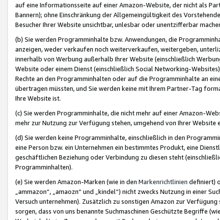
auf eine Informationsseite auf einer Amazon-Website, der nicht als Part
Bannern); ohne Einschränkung der Allgemeingültigkeit des Vorstehende
Besucher Ihrer Website unsichtbar, unlesbar oder unentzifferbar mache
(b) Sie werden Programminhalte bzw. Anwendungen, die Programminhalt
anzeigen, weder verkaufen noch weiterverkaufen, weitergeben, unterli
innerhalb von Werbung außerhalb Ihrer Website (einschließlich Werbun
Website oder einem Dienst (einschließlich Social Networking-Website
Rechte an den Programminhalten oder auf die Programminhalte an eine a
übertragen müssten, und Sie werden keine mit Ihrem Partner-Tag formati
Ihre Website ist.
(c) Sie werden Programminhalte, die nicht mehr auf einer Amazon-Websit
mehr zur Nutzung zur Verfügung stehen, umgehend von Ihrer Website e
(d) Sie werden keine Programminhalte, einschließlich in den Programmin
eine Person bzw. ein Unternehmen ein bestimmtes Produkt, eine Dienstle
geschäftlichen Beziehung oder Verbindung zu diesen steht (einschließli
Programminhalten).
(e) Sie werden Amazon-Marken (wie in den
Markenrichtlinien
definiert) 
„ammazon“, „amaozn“ und „kindel“) nicht zwecks Nutzung in einer Suc
Versuch unternehmen). Zusätzlich zu sonstigen Amazon zur Verfügung 
sorgen, dass von uns benannte Suchmaschinen Geschützte Begriffe (wie 