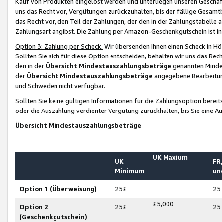
Kauf von Produkten eingelöst werden und unterliegen unseren Geschäf
uns das Recht vor, Vergütungen zurückzuhalten, bis der fällige Gesamt
das Recht vor, den Teil der Zahlungen, der den in der Zahlungstabelle 
Zahlungsart angibst. Die Zahlung per Amazon-Geschenkgutschein ist in
Option 3: Zahlung per Scheck.
Wir übersenden Ihnen einen Scheck in Höh
Sollten Sie sich für diese Option entscheiden, behalten wir uns das Rec
den in der
Übersicht Mindestauszahlungsbeträge
genannten Mindest
der
Übersicht Mindestauszahlungsbeträge
angegebene Bearbeitung
und Schweden nicht verfügbar.
Sollten Sie keine gültigen Informationen für die Zahlungsoption bereit
oder die Auszahlung verdienter Vergütung zurückhalten, bis Sie eine A
Übersicht Mindestauszahlungsbeträge
UK Maxium
UK
FR,
Minimum
un
Option 1 (Überweisung)
25£
25
£5,000
Option 2
25£
25
(Geschenkgutschein)