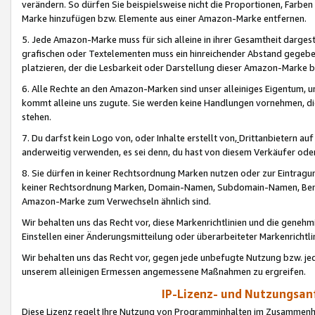
verändern. So dürfen Sie beispielsweise nicht die Proportionen, Farb
Marke hinzufügen bzw. Elemente aus einer Amazon-Marke entfernen.
5. Jede Amazon-Marke muss für sich alleine in ihrer Gesamtheit darge
grafischen oder Textelementen muss ein hinreichender Abstand gegebe
platzieren, der die Lesbarkeit oder Darstellung dieser Amazon-Marke b
6. Alle Rechte an den Amazon-Marken sind unser alleiniges Eigentum, 
kommt alleine uns zugute. Sie werden keine Handlungen vornehmen, 
stehen.
7. Du darfst kein Logo von, oder Inhalte erstellt von,
Drittanbietern au
anderweitig verwenden, es sei denn, du hast von diesem Verkäufer oder
8. Sie dürfen in keiner Rechtsordnung Marken nutzen oder zur Eintragu
keiner Rechtsordnung Marken, Domain-Namen, Subdomain-Namen, Benu
Amazon-Marke zum Verwechseln ähnlich sind.
Wir behalten uns das Recht vor, diese Markenrichtlinien und die gene
Einstellen einer Änderungsmitteilung oder überarbeiteter Markenricht
Wir behalten uns das Recht vor, gegen jede unbefugte Nutzung bzw. jede 
unserem alleinigen Ermessen angemessene Maßnahmen zu ergreifen.
IP-Lizenz- und Nutzungsan
Diese Lizenz regelt Ihre Nutzung von Programminhalten im Zusammen