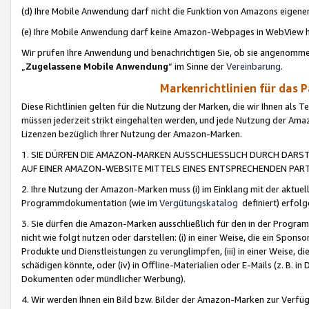
(d) Ihre Mobile Anwendung darf nicht die Funktion von Amazons eige
(e) Ihre Mobile Anwendung darf keine Amazon-Webpages in WebView 
Wir prüfen Ihre Anwendung und benachrichtigen Sie, ob sie angenomm
„
Zugelassene Mobile Anwendung
“ im Sinne der
Vereinbarung
.
Markenrichtlinien für das 
Diese Richtlinien gelten für die Nutzung der Marken, die wir Ihnen als 
müssen jederzeit strikt eingehalten werden, und jede Nutzung der Ama
Lizenzen bezüglich Ihrer Nutzung der Amazon-Marken.
1. SIE DÜRFEN DIE AMAZON-MARKEN AUSSCHLIESSLICH DURCH DARS
AUF EINER AMAZON-WEBSITE MITTELS EINES ENTSPRECHENDEN PART
2. Ihre Nutzung der Amazon-Marken muss (i) im Einklang mit der aktuells
Programmdokumentation (wie im
Vergütungskatalog
definiert) erfolg
3. Sie dürfen die Amazon-Marken ausschließlich für den in der Progr
nicht wie folgt nutzen oder darstellen: (i) in einer Weise, die ein Spo
Produkte und Dienstleistungen zu verunglimpfen, (iii) in einer Weise
schädigen könnte, oder (iv) in Offline-Materialien oder E-Mails (z. B.
Dokumenten oder mündlicher Werbung).
4. Wir werden Ihnen ein Bild bzw. Bilder der Amazon-Marken zur Verfüg