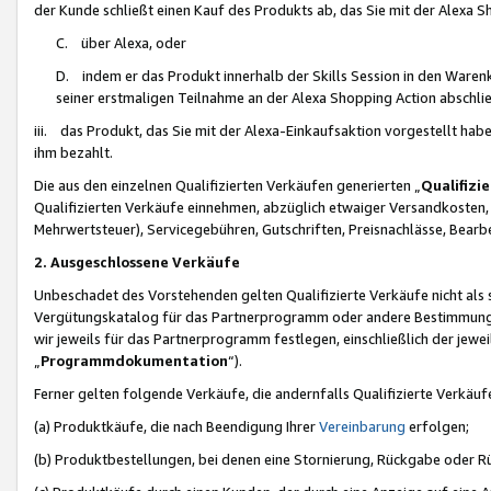
der Kunde schließt einen Kauf des Produkts ab, das Sie mit der Alexa 
C. über Alexa, oder
D. indem er das Produkt innerhalb der Skills Session in den Waren
seiner erstmaligen Teilnahme an der Alexa Shopping Action abschlie
iii. das Produkt, das Sie mit der Alexa-Einkaufsaktion vorgestellt ha
ihm bezahlt.
Die aus den einzelnen Qualifizierten Verkäufen generierten „
Qualifizi
Qualifizierten Verkäufe einnehmen, abzüglich etwaiger Versandkosten
Mehrwertsteuer), Servicegebühren, Gutschriften, Preisnachlässe, Bear
2. Ausgeschlossene Verkäufe
Unbeschadet des Vorstehenden gelten Qualifizierte Verkäufe nicht als
Vergütungskatalog für das Partnerprogramm oder andere Bestimmungen,
wir jeweils für das Partnerprogramm festlegen, einschließlich der jewe
„
Programmdokumentation
“).
Ferner gelten folgende Verkäufe, die andernfalls Qualifizierte Verkä
(a) Produktkäufe, die nach Beendigung Ihrer
Vereinbarung
erfolgen;
(b) Produktbestellungen, bei denen eine Stornierung, Rückgabe oder R