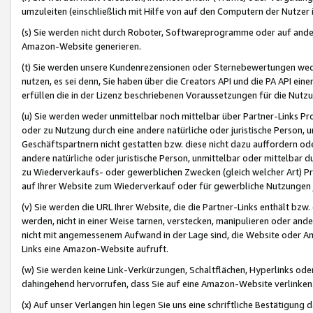
umzuleiten (einschließlich mit Hilfe von auf den Computern der Nutzer i
(s) Sie werden nicht durch Roboter, Softwareprogramme oder auf andere
Amazon-Website generieren.
(t) Sie werden unsere Kundenrezensionen oder Sternebewertungen wed
nutzen, es sei denn, Sie haben über die Creators API und die PA API e
erfüllen die in der Lizenz beschriebenen Voraussetzungen für die Nutzu
(u) Sie werden weder unmittelbar noch mittelbar über Partner-Links P
oder zu Nutzung durch eine andere natürliche oder juristische Person,
Geschäftspartnern nicht gestatten bzw. diese nicht dazu auffordern od
andere natürliche oder juristische Person, unmittelbar oder mittelbar
zu Wiederverkaufs- oder gewerblichen Zwecken (gleich welcher Art) 
auf Ihrer Website zum Wiederverkauf oder für gewerbliche Nutzungen 
(v) Sie werden die URL Ihrer Website, die die Partner-Links enthält b
werden, nicht in einer Weise tarnen, verstecken, manipulieren oder and
nicht mit angemessenem Aufwand in der Lage sind, die Website oder A
Links eine Amazon-Website aufruft.
(w) Sie werden keine Link-Verkürzungen, Schaltflächen, Hyperlinks ode
dahingehend hervorrufen, dass Sie auf eine Amazon-Website verlinken
(x) Auf unser Verlangen hin legen Sie uns eine schriftliche Bestätigung