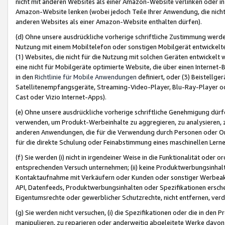
nicht mit anderen Websites als einer Amazon-Website verlinken oder i
Amazon-Website lenken (wobei jedoch Teile Ihrer Anwendung, die nich
anderen Websites als einer Amazon-Website enthalten dürfen).
(d) Ohne unsere ausdrückliche vorherige schriftliche Zustimmung werd
Nutzung mit einem Mobiltelefon oder sonstigen Mobilgerät entwickelt
(1) Websites, die nicht für die Nutzung mit solchen Geräten entwickelt
eine nicht für Mobilgeräte optimierte Website, die über einen Interne
in den
Richtlinie für Mobile Anwendungen
definiert, oder (3) Beistellge
Satellitenempfangsgeräte, Streaming-Video-Player, Blu-Ray-Player ode
Cast oder Vizio Internet-Apps).
(e) Ohne unsere ausdrückliche vorherige schriftliche Genehmigung dürfe
verwenden, um Produkt-Werbeinhalte zu aggregieren, zu analysieren, 
anderen Anwendungen, die für die Verwendung durch Personen oder Or
für die direkte Schulung oder Feinabstimmung eines maschinellen Lern
(f) Sie werden (i) nicht in irgendeiner Weise in die Funktionalität ode
entsprechenden Versuch unternehmen; (ii) keine Produktwerbungsinha
Kontaktaufnahme mit Verkäufern oder Kunden oder sonstiger Werbeaktiv
API, Datenfeeds, Produktwerbungsinhalten oder Spezifikationen erschei
Eigentumsrechte oder gewerblicher Schutzrechte, nicht entfernen, verd
(g) Sie werden nicht versuchen, (i) die Spezifikationen oder die in de
manipulieren, zu reparieren oder anderweitig abgeleitete Werke davon z