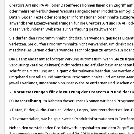
Creators API und PA API oder Datenfeeds können Ihnen den Zugriff auf D
oder mehreren verbundenen Websites angebotenen Produkte ermögliche
Daten, Bilder, Texte oder sonstigen Informationen oder Inhalte zuzugre
anwendbaren Lizenzvereinbarungen für die Creators API und PA API od
diesen verbundenen Websites zur Verfügung gestellt werden.
Sie dürfen den Programminhalt nicht dazu verwenden, geistiges Eigent
verletzen. Sie dürfen Programminhalte nicht verwenden, um direkt ode
maschinelles Lernen oder verwandte Technologien zu entwickeln oder zu
Die Lizenz endet mit sofortiger Wirkung automatisch, wenn Sie zu irg
Vergütungskatalog definiert) nicht rechtzeitig erfüllen bzw. ansonsten
schriftliche Mitteilung an Sie ganz oder teilweise beenden. Sie werden
umgehend einstellen und sämtliche Programminhalte und Amazon-Marke
jeweils verlangt, umgehend von Ihrer Website entfernen und löschen od
2. Voraussetzungen für die Nutzung der Creators API und der P
(a)
Beschreibung
. Im Rahmen dieser Lizenz können wir Ihnen Programmi
• Daten, Bilder, Audio-Dateien, Videos, Logos, Benutzerschnittstellen-
• Textmaterialien, wie beispielsweise Produktinformationen in Textfor
Neben den vorstehenden Produktwerbungsinhalten und dem Zugriff auf 
Zusammenhang mit Creators API und PA API Musterquellcodes und -bibli