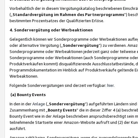
Vorbehaltlich der in diesem Vergütungskatalog beschriebenen Einschr
(„
Standardvergütung im Rahmen des Partnerprogramms
“) besc
bestimmten Prozentsatzes der Qualifizierten Erlöse.
4. Sondervergütung oder Werbeaktionen
Gelegentlich können wir Sonderprogramme oder Werbeaktionen auflegen,
oder alternative Vergütung („
Sondervergütung
”) zu verdienen. Amazo
Sonderprogramme oder Werbeaktionen jederzeit ganz oder teilweise einz
Sonderprogramme oder Werbeaktionen (auch Sonderprogramme oder We
Produktverkäufen kommt) disqualifizierende Ausschlusstatbestände, di
Programmdokumentation im Hinblick auf Produktverkäufe geltende E
Werbeaktionen.
Folgende Sondervergütungen sind derzeit verfügbar:
hier
.
(a) Bounty Events
In den in der
Anlage
(„
Sondervergütung
“) aufgeführten Ländern sind
Zusammenhang mit „
Bounty Events
“ die in dieser Ziffer 4 (a) besch
Bounty Event wie in der Anlage beschrieben anspruchsberechtigt sein mu
teilnehmende Startseite einer Amazon-Website aufruft und (2) der Kun
ausführt.
Amazon zahlt keine Sondervergütung, wenn das zugrundeliegende Boun