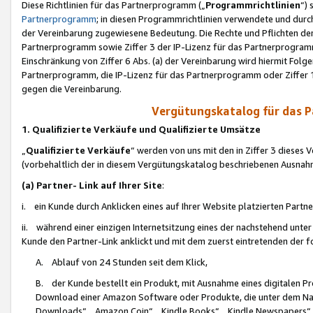
Diese Richtlinien für das Partnerprogramm („
Programmrichtlinien
“)
Partnerprogramm
; in diesen Programmrichtlinien verwendete und durch
der Vereinbarung zugewiesene Bedeutung. Die Rechte und Pflichten de
Partnerprogramm sowie Ziffer 3 der IP-Lizenz für das Partnerprogram
Einschränkung von Ziffer 6 Abs. (a) der Vereinbarung wird hiermit Fol
Partnerprogramm, die IP-Lizenz für das Partnerprogramm oder Ziffer 1
gegen die Vereinbarung.
Vergütungskatalog für das 
1. Qualifizierte Verkäufe und Qualifizierte Umsätze
„
Qualifizierte Verkäufe
“ werden von uns mit den in Ziffer 3 diese
(vorbehaltlich der in diesem Vergütungskatalog beschriebenen Ausnah
(a) Partner- Link auf Ihrer Site
:
i. ein Kunde durch Anklicken eines auf Ihrer Website platzierten Part
ii. während einer einzigen Internetsitzung eines der nachstehend unter (i)
Kunde den Partner-Link anklickt und mit dem zuerst eintretenden der f
A. Ablauf von 24 Stunden seit dem Klick,
B. der Kunde bestellt ein Produkt, mit Ausnahme eines digitalen P
Download einer Amazon Software oder Produkte, die unter dem N
Downloads“, „Amazon Coin“, „Kindle Books“, „Kindle Newspapers“, „