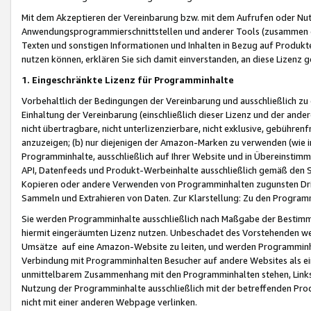
Mit dem Akzeptieren der Vereinbarung bzw. mit dem Aufrufen oder Nutz
Anwendungsprogrammierschnittstellen und anderer Tools (zusammen die
Texten und sonstigen Informationen und Inhalten in Bezug auf Produkte
nutzen können, erklären Sie sich damit einverstanden, an diese Lizenz 
1. Eingeschränkte Lizenz für Programminhalte
Vorbehaltlich der Bedingungen der Vereinbarung und ausschließlich z
Einhaltung der Vereinbarung (einschließlich dieser Lizenz und der ande
nicht übertragbare, nicht unterlizenzierbare, nicht exklusive, gebühren
anzuzeigen; (b) nur diejenigen der Amazon-Marken zu verwenden (wie in 
Programminhalte, ausschließlich auf Ihrer Website und in Übereinstimmu
API, Datenfeeds und Produkt-Werbeinhalte ausschließlich gemäß den Spe
Kopieren oder andere Verwenden von Programminhalten zugunsten Dri
Sammeln und Extrahieren von Daten. Zur Klarstellung: Zu den Program
Sie werden Programminhalte ausschließlich nach Maßgabe der Besti
hiermit eingeräumten Lizenz nutzen. Unbeschadet des Vorstehenden we
Umsätze auf eine Amazon-Website zu leiten, und werden Programminhal
Verbindung mit Programminhalten Besucher auf andere Websites als ein
unmittelbarem Zusammenhang mit den Programminhalten stehen, Links z
Nutzung der Programminhalte ausschließlich mit der betreffenden Pr
nicht mit einer anderen Webpage verlinken.