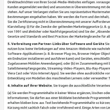
Direktnachrichten von Ihren Social-Media-Websites einfügen. vorausg
Kunden angemeldet werden) und ansonsten in Übereinstimmung mit der
stehen. Auf unser Verlangen stellen Sie uns repräsentative Mustermater
Bestimmungen eingehalten haben. Wir werden die Form und den Inhalt, di
Sie die Zertifizierung nicht in Übereinstimmung mit unserer Aufforderu
Klarstellung: (i) Für die Zwecke der geltenden Marketinggesetze (z. 
von 1991 und ähnlicher oder Nachfolgegesetze) sind Sie der „Absender“ j
Gesetze und Standards und Best Practices der Marketingbranche für 
5. Verbreitung von Partner-Links über Software und Geräte
Sie
nutzen bzw. keine Verlinkungen auf eine Amazon-Website wie nachsteh
Software-Applikationen (z. B. Browser Plug-ins, Browser Helper Objec
ein Endnutzer installieren und ausführen kann) und Geräten, einschlie
Zugelassenen Mobilen Anwendungen); oder (b) im Zusammenhang mit bzw.
Satellitenempfangsgeräte, Streaming-Video-Playern, Blu-Ray-Playern 
Viera Cast oder Vizio Internet Apps). Sie werden ohne ausdrückliche v
Entwicklung von Modellen des maschinellen Lernens oder verwandter 
6. Inhalte auf Ihrer Website
. Sie tragen die ausschließliche Verantwo
(a) Sie werden Programminhalte in keiner Weise ergänzen, löschen oder
Informationen; Sie dürfen aus einer Bilddatei bestehende Programminhal
erhalten bleiben bzw. aus Text bestehende Programminhalte so kürzen, 
Kürzung nicht sachlich falsch oder irreführend wird. Einige Arten von L