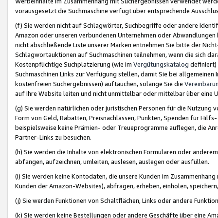
Werbeinhalte im Zusammenhang mit Suchergebnissen verwendet werden,
vorausgesetzt die Suchmaschine verfügt über entsprechende Ausschlu
(f) Sie werden nicht auf Schlagwörter, Suchbegriffe oder andere Ident
Amazon oder unseren verbundenen Unternehmen oder Abwandlungen bzw
nicht abschließende Liste unserer Marken entnehmen Sie bitte der Nich
Schlagwortauktionen auf Suchmaschinen teilnehmen, wenn die sich da
Kostenpflichtige Suchplatzierung (wie im
Vergütungskatalog
definiert
Suchmaschinen Links zur Verfügung stellen, damit Sie bei allgemeinen I
kostenfreien Suchergebnissen) auftauchen, solange Sie die
Vereinbaru
auf Ihre Website leiten und nicht unmittelbar oder mittelbar über eine
(g) Sie werden natürlichen oder juristischen Personen für die Nutzung 
Form von Geld, Rabatten, Preisnachlässen, Punkten, Spenden für Hilfs
beispielsweise keine Prämien- oder Treueprogramme auflegen, die Anrei
Partner-Links zu besuchen.
(h) Sie werden die Inhalte von elektronischen Formularen oder anderem M
abfangen, aufzeichnen, umleiten, auslesen, auslegen oder ausfüllen.
(i) Sie werden keine Kontodaten, die unsere Kunden im Zusammenhang 
Kunden der Amazon-Websites), abfragen, erheben, einholen, speichern,
(j) Sie werden Funktionen von Schaltflächen, Links oder andere Funkti
(k) Sie werden keine Bestellungen oder andere Geschäfte über eine Ama