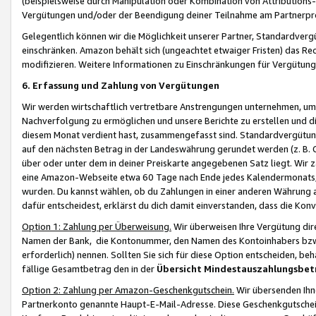
(beispielsweise durch Manipulation oder Kombination von Attributions-
Vergütungen und/oder der Beendigung deiner Teilnahme am Partnerp
Gelegentlich können wir die Möglichkeit unserer Partner, Standardv
einschränken. Amazon behält sich (ungeachtet etwaiger Fristen) das Re
modifizieren. Weitere Informationen zu Einschränkungen für Vergütung
6. Erfassung und Zahlung von Vergütungen
Wir werden wirtschaftlich vertretbare Anstrengungen unternehmen, um 
Nachverfolgung zu ermöglichen und unsere Berichte zu erstellen und di
diesem Monat verdient hast, zusammengefasst sind. Standardvergütung
auf den nächsten Betrag in der Landeswährung gerundet werden (z. B. C
über oder unter dem in deiner Preiskarte angegebenen Satz liegt. Wir
eine Amazon-Webseite etwa 60 Tage nach Ende jedes Kalendermonats, i
wurden. Du kannst wählen, ob du Zahlungen in einer anderen Währung
dafür entscheidest, erklärst du dich damit einverstanden, dass die K
Option 1: Zahlung per Überweisung.
Wir überweisen Ihre Vergütung dir
Namen der Bank, die Kontonummer, den Namen des Kontoinhabers bzw. a
erforderlich) nennen. Sollten Sie sich für diese Option entscheiden, be
fällige Gesamtbetrag den in der
Übersicht Mindestauszahlungsbet
Option 2: Zahlung per Amazon-Geschenkgutschein.
Wir übersenden Ihne
Partnerkonto genannte Haupt-E-Mail-Adresse. Diese Geschenkgutschei