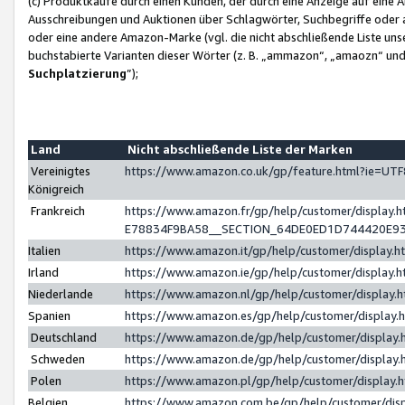
(c) Produktkäufe durch einen Kunden, der durch eine Anzeige auf eine 
Ausschreibungen und Auktionen über Schlagwörter, Suchbegriffe oder 
oder eine andere Amazon-Marke (vgl. die nicht abschließende Liste un
buchstabierte Varianten dieser Wörter (z. B. „ammazon“, „amaozn“ und „
Suchplatzierung
”);
Land
Nicht abschließende Liste der Marken
Vereinigtes
https://www.amazon.co.uk/gp/feature.html?ie=U
Königreich
Frankreich
https://www.amazon.fr/gp/help/customer/displa
E78834F9BA58__SECTION_64DE0ED1D744420E9
Italien
https://www.amazon.it/gp/help/customer/display
Irland
https://www.amazon.ie/gp/help/customer/displa
Niederlande
https://www.amazon.nl/gp/help/customer/display
Spanien
https://www.amazon.es/gp/help/customer/display
Deutschland
https://www.amazon.de/gp/help/customer/displa
Schweden
https://www.amazon.de/gp/help/customer/displa
Polen
https://www.amazon.pl/gp/help/customer/display
Belgien
https://www.amazon.com.be/gp/help/customer/d