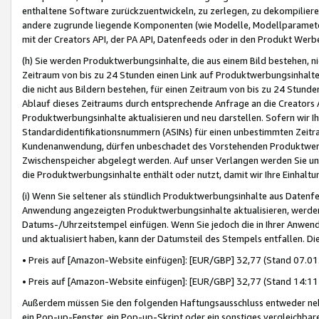
enthaltene Software zurückzuentwickeln, zu zerlegen, zu dekompilier
andere zugrunde liegende Komponenten (wie Modelle, Modellparameter
mit der Creators API, der PA API, Datenfeeds oder in den Produkt Werb
(h) Sie werden Produktwerbungsinhalte, die aus einem Bild bestehen, ni
Zeitraum von bis zu 24 Stunden einen Link auf Produktwerbungsinhalte
die nicht aus Bildern bestehen, für einen Zeitraum von bis zu 24 Stund
Ablauf dieses Zeitraums durch entsprechende Anfrage an die Creators 
Produktwerbungsinhalte aktualisieren und neu darstellen. Sofern wir Ih
Standardidentifikationsnummern (ASINs) für einen unbestimmten Zeitra
Kundenanwendung, dürfen unbeschadet des Vorstehenden Produktwerbu
Zwischenspeicher abgelegt werden. Auf unser Verlangen werden Sie un
die Produktwerbungsinhalte enthält oder nutzt, damit wir Ihre Einhalt
(i) Wenn Sie seltener als stündlich Produktwerbungsinhalte aus Datenfe
Anwendung angezeigten Produktwerbungsinhalte aktualisieren, werden 
Datums-/Uhrzeitstempel einfügen. Wenn Sie jedoch die in Ihrer Anwe
und aktualisiert haben, kann der Datumsteil des Stempels entfallen. Dies
• Preis auf [Amazon-Website einfügen]: [EUR/GBP] 32,77 (Stand 07.01.
• Preis auf [Amazon-Website einfügen]: [EUR/GBP] 32,77 (Stand 14:11 
Außerdem müssen Sie den folgenden Haftungsausschluss entweder neb
ein Pop-up-Fenster, ein Pop-up-Skript oder ein sonstiges vergleichba