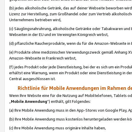
(b) jedes alkoholische Getränk, das auf deiner Webseite beworben wird
Lizenz zur Herstellung, zum Großhandel oder zum Vertrieb alkoholisch
Unternehmens betrieben wird,
(c) Säuglingsnahruhrung, alkoholische Getränke oder Tabakwaren und E
Webseiten in der EU und im Vereinigten Königreich wirbst,
(d) pflanzliche Raucherprodukte, wenn du für die Amazon-Webseite in B
(e) Produkte ohne medizinischen Verwendungszweck gemäß Anhang XVI 
Amazon-Webseite in Frankreich wirbst,
(f) jedes Produkt oder jede Dienstleistung, bei der es sich um ein Prod
erhältst eine Warnung, wenn ein Produkt oder eine Dienstleistung in de
Central ausgeschlossen ist.
Richtlinie für Mobile Anwendungen im Rahmen de
Wenn Ihre Website eine für die Nutzung auf Mobiltelefonen, Tablets 
„
Mobile Anwendung
“) enthält, gilt Folgendes:
(a) Ihre Mobile Anwendung muss in den App-Stores von Google Play, A
(b) Ihre Mobile Anwendung muss kostenlos heruntergeladen werden könn
(c) Ihre Mobile Anwendung muss originäre Inhalte haben,