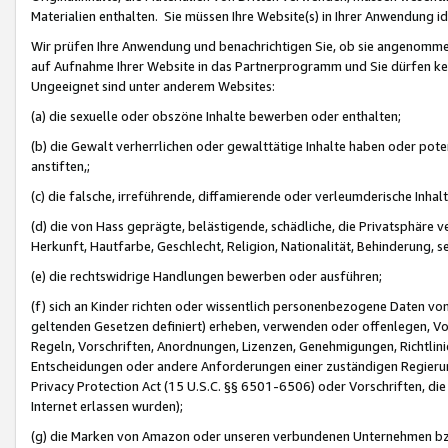
Materialien enthalten. Sie müssen Ihre Website(s) in Ihrer Anwendung ide
Wir prüfen Ihre Anwendung und benachrichtigen Sie, ob sie angenommen
auf Aufnahme Ihrer Website in das Partnerprogramm und Sie dürfen kei
Ungeeignet sind unter anderem Websites:
(a) die sexuelle oder obszöne Inhalte bewerben oder enthalten;
(b) die Gewalt verherrlichen oder gewalttätige Inhalte haben oder pot
anstiften,;
(c) die falsche, irreführende, diffamierende oder verleumderische Inha
(d) die von Hass geprägte, belästigende, schädliche, die Privatsphäre v
Herkunft, Hautfarbe, Geschlecht, Religion, Nationalität, Behinderung, 
(e) die rechtswidrige Handlungen bewerben oder ausführen;
(f) sich an Kinder richten oder wissentlich personenbezogene Daten vo
geltenden Gesetzen definiert) erheben, verwenden oder offenlegen, Vo
Regeln, Vorschriften, Anordnungen, Lizenzen, Genehmigungen, Richtlini
Entscheidungen oder andere Anforderungen einer zuständigen Regierung
Privacy Protection Act (15 U.S.C. §§ 6501-6506) oder Vorschriften, di
Internet erlassen wurden);
(g) die Marken von Amazon oder unseren verbundenen Unternehmen b