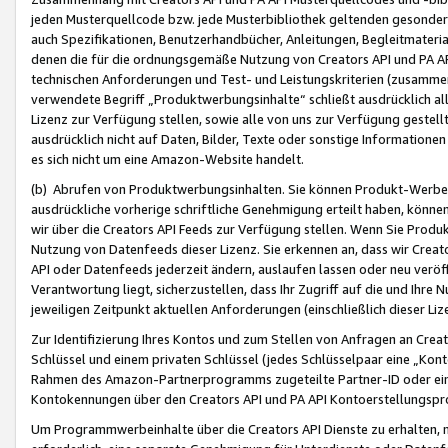
jeden Musterquellcode bzw. jede Musterbibliothek geltenden gesonder
auch Spezifikationen, Benutzerhandbücher, Anleitungen, Begleitmaterial
denen die für die ordnungsgemäße Nutzung von Creators API und PA A
technischen Anforderungen und Test- und Leistungskriterien (zusammen
verwendete Begriff „Produktwerbungsinhalte“ schließt ausdrücklich al
Lizenz zur Verfügung stellen, sowie alle von uns zur Verfügung gestel
ausdrücklich nicht auf Daten, Bilder, Texte oder sonstige Informatione
es sich nicht um eine Amazon-Website handelt.
(b) Abrufen von Produktwerbungsinhalten. Sie können Produkt-Werbein
ausdrückliche vorherige schriftliche Genehmigung erteilt haben, könn
wir über die Creators API Feeds zur Verfügung stellen. Wenn Sie Produk
Nutzung von Datenfeeds dieser Lizenz. Sie erkennen an, dass wir Creat
API oder Datenfeeds jederzeit ändern, auslaufen lassen oder neu veröffe
Verantwortung liegt, sicherzustellen, dass Ihr Zugriff auf die und Ihr
jeweiligen Zeitpunkt aktuellen Anforderungen (einschließlich dieser Liz
Zur Identifizierung Ihres Kontos und zum Stellen von Anfragen an Crea
Schlüssel und einem privaten Schlüssel (jedes Schlüsselpaar eine „Kon
Rahmen des Amazon-Partnerprogramms zugeteilte Partner-ID oder ein
Kontokennungen über den Creators API und PA API Kontoerstellungspro
Um Programmwerbeinhalte über die Creators API Dienste zu erhalten, m