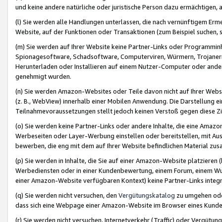
und keine andere natürliche oder juristische Person dazu ermächtigen, a
(l) Sie werden alle Handlungen unterlassen, die nach vernünftigem Erme
Website, auf der Funktionen oder Transaktionen (zum Beispiel suchen, s
(m) Sie werden auf Ihrer Website keine Partner-Links oder Programmin
Spionagesoftware, Schadsoftware, Computerviren, Würmern, Trojaner
Herunterladen oder Installieren auf einem Nutzer-Computer oder ande
genehmigt wurden.
(n) Sie werden Amazon-Websites oder Teile davon nicht auf Ihrer Websi
(z. B., WebView) innerhalb einer Mobilen Anwendung. Die Darstellung ein
Teilnahmevoraussetzungen stellt jedoch keinen Verstoß gegen diese Zif
(o) Sie werden keine Partner-Links oder andere Inhalte, die eine Am
Werbeseiten oder Layer-Werbung einstellen oder bereitstellen, mit Au
bewerben, die eng mit dem auf Ihrer Website befindlichen Material z
(p) Sie werden in Inhalte, die Sie auf einer Amazon-Website platzier
Werbediensten oder in einer Kundenbewertung, einem Forum, einem Wun
einer Amazon-Website verfügbaren Kontext) keine Partner-Links integr
(q) Sie werden nicht versuchen, den
Vergütungskatalog
zu umgehen oder
dass sich eine Webpage einer Amazon-Website im Browser eines Kunden 
(r) Sie werden nicht versuchen, Internetverkehr (Traffic) oder Vergü