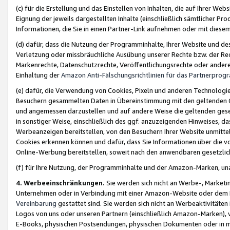
(c) für die Erstellung und das Einstellen von Inhalten, die auf Ihrer We
Eignung der jeweils dargestellten Inhalte (einschließlich sämtlicher 
Informationen, die Sie in einen Partner-Link aufnehmen oder mit diese
(d) dafür, dass die Nutzung der Programminhalte, Ihrer Website und des 
Verletzung oder missbräuchliche Ausübung unserer Rechte bzw. der Recht
Markenrechte, Datenschutzrechte, Veröffentlichungsrechte oder anderer
Einhaltung der
Amazon Anti-Fälschungsrichtlinien für das Partnerpro
(e) dafür, die Verwendung von Cookies, Pixeln und anderen Technologien
Besuchern gesammelten Daten in Übereinstimmung mit den geltenden Ge
und angemessen darzustellen und auf andere Weise die geltenden geset
in sonstiger Weise, einschließlich des ggf. anzuzeigenden Hinweises, d
Werbeanzeigen bereitstellen, von den Besuchern Ihrer Website unmitte
Cookies erkennen können und dafür, dass Sie Informationen über die v
Online-Werbung bereitstellen, soweit nach den anwendbaren gesetzlic
(f) für Ihre Nutzung, der Programminhalte und der Amazon-Marken, u
4. Werbeeinschränkungen.
Sie werden sich nicht an Werbe-, Market
Unternehmen oder in Verbindung mit einer Amazon-Website oder dem Pa
Vereinbarung
gestattet sind. Sie werden sich nicht an Werbeaktivitäten
Logos von uns oder unseren Partnern (einschließlich Amazon-Marken), 
E-Books, physischen Postsendungen, physischen Dokumenten oder in 