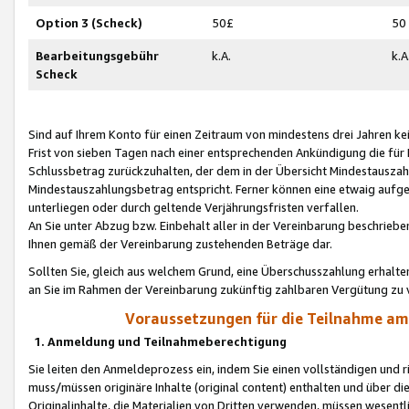
Option 3 (Scheck)
50£
50
Bearbeitungsgebühr
k.A.
k.A
Scheck
Sind auf Ihrem Konto für einen Zeitraum von mindestens drei Jahren kein
Frist von sieben Tagen nach einer entsprechenden Ankündigung die für
Schlussbetrag zurückzuhalten, der dem in der Übersicht Mindestausz
Mindestauszahlungsbetrag entspricht. Ferner können eine etwaig aufg
unterliegen oder durch geltende Verjährungsfristen verfallen.
An Sie unter Abzug bzw. Einbehalt aller in der Vereinbarung beschrieb
Ihnen gemäß der Vereinbarung zustehenden Beträge dar.
Sollten Sie, gleich aus welchem Grund, eine Überschusszahlung erhalte
an Sie im Rahmen der Vereinbarung zukünftig zahlbaren Vergütung zu 
Voraussetzungen für die Teilnahme a
1. Anmeldung und Teilnahmeberechtigung
Sie leiten den Anmeldeprozess ein, indem Sie einen vollständigen und 
muss/müssen originäre Inhalte (original content) enthalten und über d
Originalinhalte, die Materialien von Dritten verwenden, müssen wese