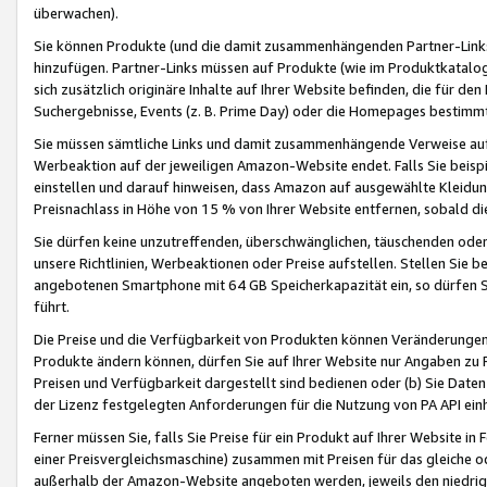
überwachen).
Sie können Produkte (und die damit zusammenhängenden Partner-Links)
hinzufügen. Partner-Links müssen auf Produkte (wie im Produktkatalog de
sich zusätzlich originäre Inhalte auf Ihrer Website befinden, die für 
Suchergebnisse, Events (z. B. Prime Day) oder die Homepages bestimmte
Sie müssen sämtliche Links und damit zusammenhängende Verweise auf z
Werbeaktion auf der jeweiligen Amazon-Website endet. Falls Sie beisp
einstellen und darauf hinweisen, dass Amazon auf ausgewählte Kleidun
Preisnachlass in Höhe von 15 % von Ihrer Website entfernen, sobald di
Sie dürfen keine unzutreffenden, überschwänglichen, täuschenden od
unsere Richtlinien, Werbeaktionen oder Preise aufstellen. Stellen Sie 
angebotenen Smartphone mit 64 GB Speicherkapazität ein, so dürfen S
führt.
Die Preise und die Verfügbarkeit von Produkten können Veränderungen 
Produkte ändern können, dürfen Sie auf Ihrer Website nur Angaben zu P
Preisen und Verfügbarkeit dargestellt sind bedienen oder (b) Sie Daten
der Lizenz festgelegten Anforderungen für die Nutzung von PA API einh
Ferner müssen Sie, falls Sie Preise für ein Produkt auf Ihrer Website in 
einer Preisvergleichsmaschine) zusammen mit Preisen für das gleiche o
außerhalb der Amazon-Website angeboten werden, jeweils den niedrigst