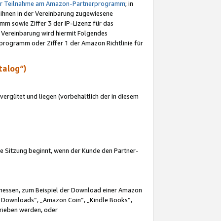
ur Teilnahme am Amazon-Partnerprogramm
; in
 ihnen in der Vereinbarung zugewiesene
m sowie Ziffer 3 der IP-Lizenz für das
 Vereinbarung wird hiermit Folgendes
programm oder Ziffer 1 der Amazon Richtlinie für
talog“)
ergütet und liegen (vorbehaltlich der in diesem
i die Sitzung beginnt, wenn der Kunde den Partner-
Ermessen, zum Beispiel der Download einer Amazon
 Downloads“, „Amazon Coin“, „Kindle Books“,
trieben werden, oder