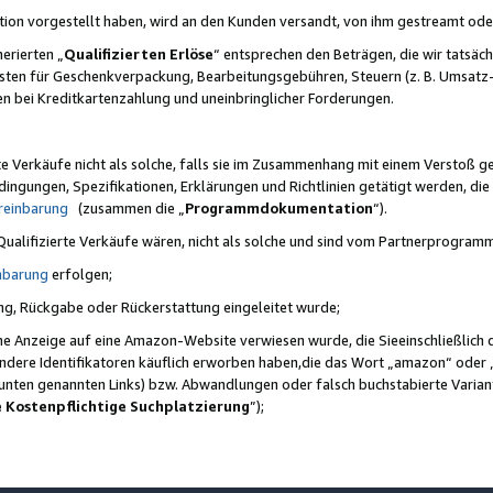
ktion vorgestellt haben, wird an den Kunden versandt, von ihm gestreamt od
erierten „
Qualifizierten Erlöse
“ entsprechen den Beträgen, die wir tatsäch
sten für Geschenkverpackung, Bearbeitungsgebühren, Steuern (z. B. Umsatz-
en bei Kreditkartenzahlung und uneinbringlicher Forderungen.
e Verkäufe nicht als solche, falls sie im Zusammenhang mit einem Verstoß 
ungen, Spezifikationen, Erklärungen und Richtlinien getätigt werden, die 
reinbarung
(zusammen die „
Programmdokumentation
“).
 Qualifizierte Verkäufe wären, nicht als solche und sind vom Partnerprogra
nbarung
erfolgen;
ung, Rückgabe oder Rückerstattung eingeleitet wurde;
ine Anzeige auf eine Amazon-Website verwiesen wurde, die Sieeinschließlich
ndere Identifikatoren käuflich erworben haben,die das Wort „amazon“ oder 
e unten genannten Links) bzw. Abwandlungen oder falsch buchstabierte Varia
e Kostenpflichtige Suchplatzierung
”);