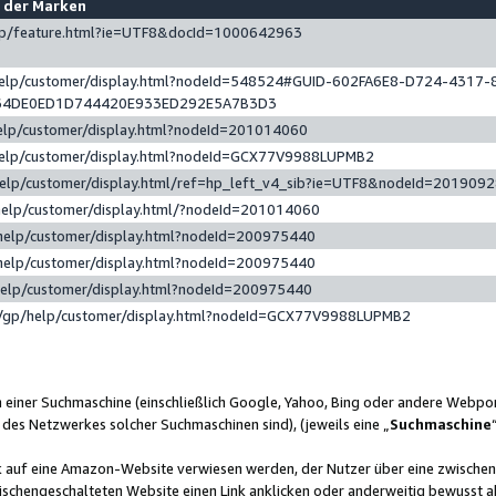
e der Marken
gp/feature.html?ie=UTF8&docId=1000642963
help/customer/display.html?nodeId=548524#GUID-602FA6E8-D724-4317-
64DE0ED1D744420E933ED292E5A7B3D3
elp/customer/display.html?nodeId=201014060
help/customer/display.html?nodeId=GCX77V9988LUPMB2
help/customer/display.html/ref=hp_left_v4_sib?ie=UTF8&nodeId=201909
help/customer/display.html/?nodeId=201014060
help/customer/display.html?nodeId=200975440
help/customer/display.html?nodeId=200975440
help/customer/display.html?nodeId=200975440
/gp/help/customer/display.html?nodeId=GCX77V9988LUPMB2
n einer Suchmaschine (einschließlich Google, Yahoo, Bing oder andere Webp
 des Netzwerkes solcher Suchmaschinen sind), (jeweils eine „
Suchmaschine
nk auf eine Amazon-Website verwiesen werden, der Nutzer über eine zwische
ischengeschalteten Website einen Link anklicken oder anderweitig bewusst a