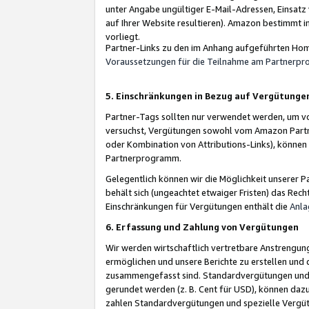
unter Angabe ungültiger E-Mail-Adressen, Einsatz
auf Ihrer Website resultieren). Amazon bestimmt i
vorliegt.
Partner-Links zu den im Anhang aufgeführten Hom
Voraussetzungen für die Teilnahme am Partnerp
5. Einschränkungen in Bezug auf Vergütunge
Partner-Tags sollten nur verwendet werden, um von 
versuchst, Vergütungen sowohl vom Amazon Partn
oder Kombination von Attributions-Links), könne
Partnerprogramm.
Gelegentlich können wir die Möglichkeit unsere
behält sich (ungeachtet etwaiger Fristen) das Rec
Einschränkungen für Vergütungen enthält die
Anla
6. Erfassung und Zahlung von Vergütungen
Wir werden wirtschaftlich vertretbare Anstrengu
ermöglichen und unsere Berichte zu erstellen und 
zusammengefasst sind. Standardvergütungen und s
gerundet werden (z. B. Cent für USD), können dazu
zahlen Standardvergütungen und spezielle Vergüt