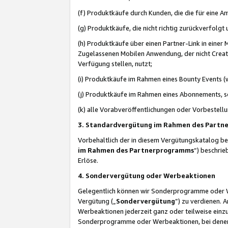
(f) Produktkäufe durch Kunden, die die für eine
(g) Produktkäufe, die nicht richtig zurückverfolg
(h) Produktkäufe über einen Partner-Link in einer
Zugelassenen Mobilen Anwendung, der nicht Creator
Verfügung stellen, nutzt;
(i) Produktkäufe im Rahmen eines Bounty Events (w
(j) Produktkäufe im Rahmen eines Abonnements, so
(k) alle Vorabveröffentlichungen oder Vorbestellu
3. Standardvergütung im Rahmen des Part
Vorbehaltlich der in diesem Vergütungskatalog b
im Rahmen des Partnerprogramms
“) beschri
Erlöse.
4. Sondervergütung oder Werbeaktionen
Gelegentlich können wir Sonderprogramme oder Wer
Vergütung („
Sondervergütung
”) zu verdienen. 
Werbeaktionen jederzeit ganz oder teilweise einz
Sonderprogramme oder Werbeaktionen, bei denen e