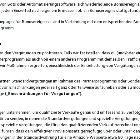
 von Bots oder Automatisierungssoftware, sich wiederholende Bonusereignisse
n jedem Einzelfall nach eigenem Ermessen, ob ein Bonusereignis stattgefund
epages für Bonusereignisse sind in Verbindung mit dem entsprechenden Bonu
rogramm
.
n
den Vergütungen zu profitieren. Falls wir feststellen, dass du (und/oder ein
erprogramm als auch von einem anderen Programm mit demselben Traffic ei
n wir Maßnahmen ergreifen, einschließlich der Einbehaltung von Vergütunge
r Partner, Standardvergütungen im Rahmen des Partnerprogramms oder Sonde
ht vor, Einschränkungen jederzeit ganz oder teilweise aufzuheben oder zu mod
ge
(„
Einschränkungen für Vergütungen
“).
ngen unternehmen, um qualifizierte Verkäufe genau und umfassend zu verfol
dir zu senden, in denen die Standardvergütungen und spezielle Vergütungen, 
pezielle Vergütungen, die für jeden qualifizierenden Verkauf berechnet un
 führen, dass dein effektiver Provisionssatz geringfügig über oder unter dem
ungen in der Standardwährung für eine Amazon-Webseite etwa 60 Tage nach