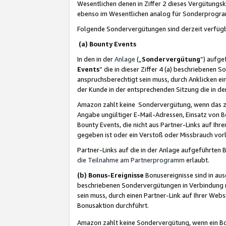
Wesentlichen denen in Ziffer 2 dieses Vergütung
ebenso im Wesentlichen analog für Sonderprogr
Folgende Sondervergütungen sind derzeit verfüg
(a) Bounty Events
In den in der
Anlage
(„
Sondervergütung
“) aufge
Events
“ die in dieser Ziffer 4 (a) beschriebenen 
anspruchsberechtigt sein muss, durch Anklicken ei
der Kunde in der entsprechenden Sitzung die in d
Amazon zahlt keine Sondervergütung, wenn das z
Angabe ungültiger E-Mail-Adressen, Einsatz von B
Bounty Events, die nicht aus Partner-Links auf Ihre
gegeben ist oder ein Verstoß oder Missbrauch vorl
Partner-Links auf die in der Anlage aufgeführte
die Teilnahme am Partnerprogramm
erlaubt.
(b) Bonus-Ereignisse
Bonusereignisse sind in au
beschriebenen Sondervergütungen in Verbindung m
sein muss, durch einen Partner-Link auf Ihrer We
Bonusaktion durchführt.
Amazon zahlt keine Sondervergütung, wenn ein Bon