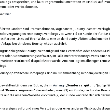
skatalogs entsprechen, und laut Programmdokumentation im Hinblick auf Pr
amme oder Werbeaktionen.
bar:
hier
.
führten Ländern sind Prämienaktionen, sogenannte „Bounty Events“, verfügb
Sondervergütungen; ein Bounty Event liegt vor, wenn (1) ein Kunde der für da
nes Partner-Links auf Ihrer Website eine an der Bounty-Aktion teilnehmende 
er Anlage beschriebene Bounty-Aktion ausführt.
ugrundeliegende Bounty Event aufgrund eines Verstoßes oder anderen Miss
ots oder Automatisierungssoftware, im Falle mehrerer Bounty Events einer e
r Website resultieren) disqualifiziert wurde. Amazon legt im alleinigen Ermess
iegt.
n Bounty-spezifischen Homepages sind im Zusammenhang mit dem jeweiligen
sgewählten Ländern verfügbar, die im
Anhang
(„
Sondervergütung
“)aufgefüh
it "
Bonusereignissen
", die eintreten, wenn (1) ein Kunde, der für das Bon
bsite auf die Amazon-Website klickt und (2) der Kunde während der sich dar
usereignis aufgrund eines Verstoßes oder eines anderen Missbrauchs disqua