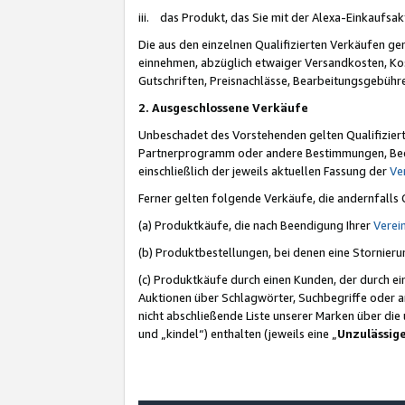
iii. das Produkt, das Sie mit der Alexa-Einkaufsa
Die aus den einzelnen Qualifizierten Verkäufen gen
einnehmen, abzüglich etwaiger Versandkosten, Ko
Gutschriften, Preisnachlässe, Bearbeitungsgebühr
2. Ausgeschlossene Verkäufe
Unbeschadet des Vorstehenden gelten Qualifiziert
Partnerprogramm oder andere Bestimmungen, Beding
einschließlich der jeweils aktuellen Fassung der
Ve
Ferner gelten folgende Verkäufe, die andernfalls
(a) Produktkäufe, die nach Beendigung Ihrer
Verei
(b) Produktbestellungen, bei denen eine Stornier
(c) Produktkäufe durch einen Kunden, der durch e
Auktionen über Schlagwörter, Suchbegriffe oder a
nicht abschließende Liste unserer Marken über di
und „kindel“) enthalten (jeweils eine „
Unzulässig