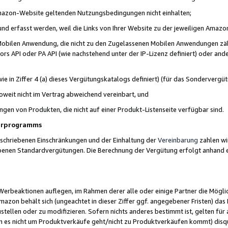
 Amazon-Website geltenden Nutzungsbedingungen nicht einhalten;
t und erfasst werden, weil die Links von Ihrer Website zu der jeweiligen Am
 Mobilen Anwendung, die nicht zu den Zugelassenen Mobilen Anwendungen zählt
s API oder PA API (wie nachstehend unter der IP-Lizenz definiert) oder ander
ie in Ziffer 4 (a) dieses Vergütungskatalogs definiert) (für das Sonderverg
weit nicht im Vertrag abweichend vereinbart, und
ngen von Produkten, die nicht auf einer Produkt-Listenseite verfügbar sind.
nerprogramms
eschriebenen Einschränkungen und der Einhaltung der
Vereinbarung
zahlen wir
ebenen Standardvergütungen. Die Berechnung der Vergütung erfolgt anhand e
beaktionen auflegen, im Rahmen derer alle oder einige Partner die Möglichk
Amazon behält sich (ungeachtet in dieser Ziffer ggf. angegebener Fristen) d
ustellen oder zu modifizieren. Sofern nichts anderes bestimmt ist, gelten 
s nicht um Produktverkäufe geht/nicht zu Produktverkäufen kommt) disqua