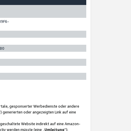
89F6-
280
ortale, gesponserter Werbedienste oder andere
“) generierten oder angezeigten Link auf eine
ngeschaltete Website indirekt auf eine Amazon-
ktiv werden müsste (eine „
Umleitung
“);