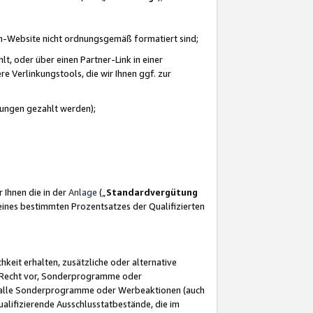
azon-Website nicht ordnungsgemäß formatiert sind;
, oder über einen Partner-Link in einer
e Verlinkungstools, die wir Ihnen ggf. zur
ütungen gezahlt werden);
 Ihnen die in der
Anlage
(„
Standardvergütung
ines bestimmten Prozentsatzes der Qualifizierten
eit erhalten, zusätzliche oder alternative
as Recht vor, Sonderprogramme oder
für alle Sonderprogramme oder Werbeaktionen (auch
lifizierende Ausschlusstatbestände, die im