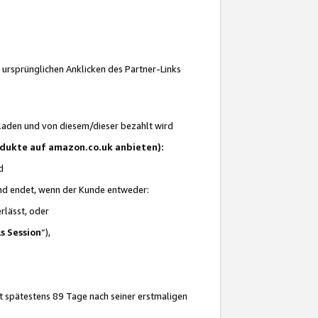
 ursprünglichen Anklicken des Partner-Links
laden und von diesem/dieser bezahlt wird
rodukte auf amazon.co.uk anbieten):
d
 und endet, wenn der Kunde entweder:
erlässt, oder
ls Session
“),
t spätestens 89 Tage nach seiner erstmaligen