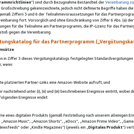
rammrichtlinien
“) sind durch Bezugnahme Bestandteil der
Vereinbarung z
Großschreibung gekennzeichnete, jedoch nicht definierte Begriffe haben die
 gemäß Ziffern 3 und 6 der Teilnahmevoraussetzungen für das Partnerprogram
nbarung fort. Vorsorglich und ohne Einschränkung von Ziffer 6 Abs. (a) der
ungen für die Teilnahme am Partnerprogramm, die IP-Lizenz für das Partner
rstoß gegen die Vereinbarung.
ungskatalog für das Partnerprogramm („Vergütungska
 Umsätze
n in Ziffer 3 dieses Vergütungskatalogs festgelegten Standardvergütungen v
r, wenn:
ite platzierten Partner-Links eine Amazon-Website aufruft; und
r nachstehend unter (i), (ii) und (iii) beschriebenen Ereignisse eintritt, wobe
 folgenden Ereignisse endet:
hme eines digitalen Produkts (gemäß Feststellung nach unserem alleinigen 
 „Amazon Music“, „Amazon Shorts“, „eDocs“, „Amazon Prime Video“, „Game
Newsfeeds“ oder „Kindle Magazines“) (jeweils ein „
Digitales Produkt
“) ver