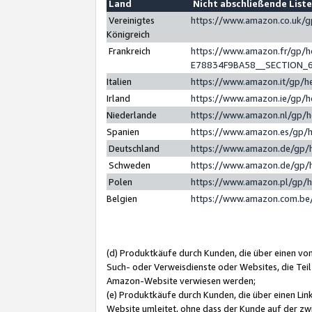
Land
Nicht abschließende List
Vereinigtes
https://www.amazon.co.uk/
Königreich
Frankreich
https://www.amazon.fr/gp/
E78834F9BA58__SECTION_
Italien
https://www.amazon.it/gp/h
Irland
https://www.amazon.ie/gp/
Niederlande
https://www.amazon.nl/gp/
Spanien
https://www.amazon.es/gp/
Deutschland
https://www.amazon.de/gp/
Schweden
https://www.amazon.de/gp/
Polen
https://www.amazon.pl/gp/
Belgien
https://www.amazon.com.be
(d) Produktkäufe durch Kunden, die über einen vo
Such- oder Verweisdienste oder Websites, die Teil
Amazon-Website verwiesen werden;
(e) Produktkäufe durch Kunden, die über einen Li
Website umleitet, ohne dass der Kunde auf der zw