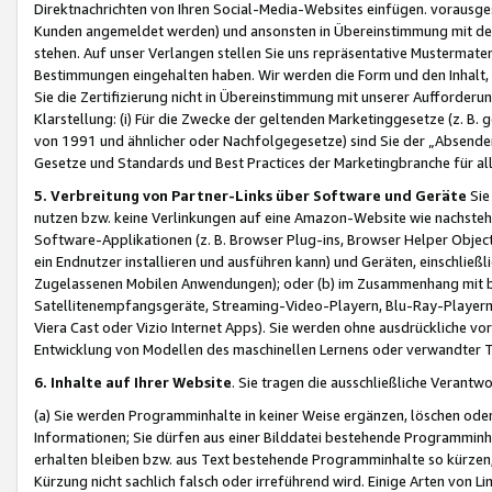
Direktnachrichten von Ihren Social-Media-Websites einfügen. vorausg
Kunden angemeldet werden) und ansonsten in Übereinstimmung mit der
stehen. Auf unser Verlangen stellen Sie uns repräsentative Mustermater
Bestimmungen eingehalten haben. Wir werden die Form und den Inhalt, di
Sie die Zertifizierung nicht in Übereinstimmung mit unserer Aufforderu
Klarstellung: (i) Für die Zwecke der geltenden Marketinggesetze (z. 
von 1991 und ähnlicher oder Nachfolgegesetze) sind Sie der „Absender“ j
Gesetze und Standards und Best Practices der Marketingbranche für 
5. Verbreitung von Partner-Links über Software und Geräte
Sie
nutzen bzw. keine Verlinkungen auf eine Amazon-Website wie nachsteh
Software-Applikationen (z. B. Browser Plug-ins, Browser Helper Objec
ein Endnutzer installieren und ausführen kann) und Geräten, einschlie
Zugelassenen Mobilen Anwendungen); oder (b) im Zusammenhang mit bzw.
Satellitenempfangsgeräte, Streaming-Video-Playern, Blu-Ray-Playern 
Viera Cast oder Vizio Internet Apps). Sie werden ohne ausdrückliche v
Entwicklung von Modellen des maschinellen Lernens oder verwandter 
6. Inhalte auf Ihrer Website
. Sie tragen die ausschließliche Verantwo
(a) Sie werden Programminhalte in keiner Weise ergänzen, löschen oder
Informationen; Sie dürfen aus einer Bilddatei bestehende Programminhal
erhalten bleiben bzw. aus Text bestehende Programminhalte so kürzen, 
Kürzung nicht sachlich falsch oder irreführend wird. Einige Arten von L