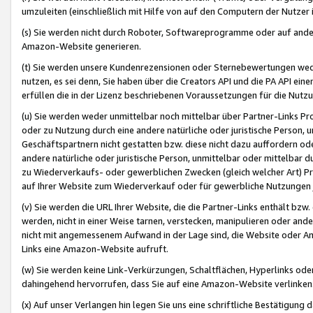
umzuleiten (einschließlich mit Hilfe von auf den Computern der Nutzer i
(s) Sie werden nicht durch Roboter, Softwareprogramme oder auf andere
Amazon-Website generieren.
(t) Sie werden unsere Kundenrezensionen oder Sternebewertungen wed
nutzen, es sei denn, Sie haben über die Creators API und die PA API e
erfüllen die in der Lizenz beschriebenen Voraussetzungen für die Nutzu
(u) Sie werden weder unmittelbar noch mittelbar über Partner-Links P
oder zu Nutzung durch eine andere natürliche oder juristische Person,
Geschäftspartnern nicht gestatten bzw. diese nicht dazu auffordern od
andere natürliche oder juristische Person, unmittelbar oder mittelbar
zu Wiederverkaufs- oder gewerblichen Zwecken (gleich welcher Art) 
auf Ihrer Website zum Wiederverkauf oder für gewerbliche Nutzungen 
(v) Sie werden die URL Ihrer Website, die die Partner-Links enthält b
werden, nicht in einer Weise tarnen, verstecken, manipulieren oder and
nicht mit angemessenem Aufwand in der Lage sind, die Website oder A
Links eine Amazon-Website aufruft.
(w) Sie werden keine Link-Verkürzungen, Schaltflächen, Hyperlinks ode
dahingehend hervorrufen, dass Sie auf eine Amazon-Website verlinken
(x) Auf unser Verlangen hin legen Sie uns eine schriftliche Bestätigung