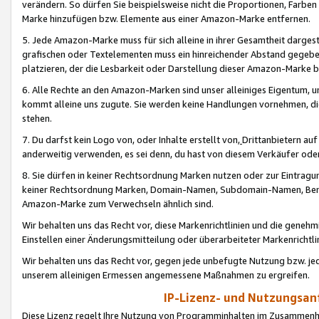
verändern. So dürfen Sie beispielsweise nicht die Proportionen, Farb
Marke hinzufügen bzw. Elemente aus einer Amazon-Marke entfernen.
5. Jede Amazon-Marke muss für sich alleine in ihrer Gesamtheit darge
grafischen oder Textelementen muss ein hinreichender Abstand gegebe
platzieren, der die Lesbarkeit oder Darstellung dieser Amazon-Marke b
6. Alle Rechte an den Amazon-Marken sind unser alleiniges Eigentum, 
kommt alleine uns zugute. Sie werden keine Handlungen vornehmen, 
stehen.
7. Du darfst kein Logo von, oder Inhalte erstellt von,
Drittanbietern au
anderweitig verwenden, es sei denn, du hast von diesem Verkäufer oder
8. Sie dürfen in keiner Rechtsordnung Marken nutzen oder zur Eintragu
keiner Rechtsordnung Marken, Domain-Namen, Subdomain-Namen, Benu
Amazon-Marke zum Verwechseln ähnlich sind.
Wir behalten uns das Recht vor, diese Markenrichtlinien und die gene
Einstellen einer Änderungsmitteilung oder überarbeiteter Markenricht
Wir behalten uns das Recht vor, gegen jede unbefugte Nutzung bzw. jede 
unserem alleinigen Ermessen angemessene Maßnahmen zu ergreifen.
IP-Lizenz- und Nutzungsan
Diese Lizenz regelt Ihre Nutzung von Programminhalten im Zusammen