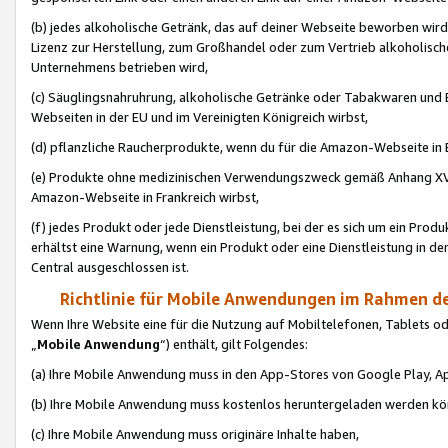
(b) jedes alkoholische Getränk, das auf deiner Webseite beworben wird
Lizenz zur Herstellung, zum Großhandel oder zum Vertrieb alkoholisch
Unternehmens betrieben wird,
(c) Säuglingsnahruhrung, alkoholische Getränke oder Tabakwaren und E
Webseiten in der EU und im Vereinigten Königreich wirbst,
(d) pflanzliche Raucherprodukte, wenn du für die Amazon-Webseite in B
(e) Produkte ohne medizinischen Verwendungszweck gemäß Anhang XVI 
Amazon-Webseite in Frankreich wirbst,
(f) jedes Produkt oder jede Dienstleistung, bei der es sich um ein Prod
erhältst eine Warnung, wenn ein Produkt oder eine Dienstleistung in de
Central ausgeschlossen ist.
Richtlinie für Mobile Anwendungen im Rahmen de
Wenn Ihre Website eine für die Nutzung auf Mobiltelefonen, Tablets 
„
Mobile Anwendung
“) enthält, gilt Folgendes:
(a) Ihre Mobile Anwendung muss in den App-Stores von Google Play, A
(b) Ihre Mobile Anwendung muss kostenlos heruntergeladen werden könn
(c) Ihre Mobile Anwendung muss originäre Inhalte haben,