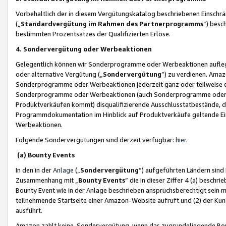
Vorbehaltlich der in diesem Vergütungskatalog beschriebenen Einschr
(„
Standardvergütung im Rahmen des Partnerprogramms
“) besc
bestimmten Prozentsatzes der Qualifizierten Erlöse.
4. Sondervergütung oder Werbeaktionen
Gelegentlich können wir Sonderprogramme oder Werbeaktionen auflegen,
oder alternative Vergütung („
Sondervergütung
”) zu verdienen. Amazo
Sonderprogramme oder Werbeaktionen jederzeit ganz oder teilweise einz
Sonderprogramme oder Werbeaktionen (auch Sonderprogramme oder We
Produktverkäufen kommt) disqualifizierende Ausschlusstatbestände, di
Programmdokumentation im Hinblick auf Produktverkäufe geltende E
Werbeaktionen.
Folgende Sondervergütungen sind derzeit verfügbar:
hier
.
(a) Bounty Events
In den in der
Anlage
(„
Sondervergütung
“) aufgeführten Ländern sind
Zusammenhang mit „
Bounty Events
“ die in dieser Ziffer 4 (a) besch
Bounty Event wie in der Anlage beschrieben anspruchsberechtigt sein mu
teilnehmende Startseite einer Amazon-Website aufruft und (2) der Kun
ausführt.
Amazon zahlt keine Sondervergütung, wenn das zugrundeliegende Boun