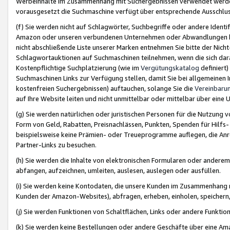
Werbeinhalte im Zusammenhang mit Suchergebnissen verwendet werden,
vorausgesetzt die Suchmaschine verfügt über entsprechende Ausschlu
(f) Sie werden nicht auf Schlagwörter, Suchbegriffe oder andere Ident
Amazon oder unseren verbundenen Unternehmen oder Abwandlungen bzw
nicht abschließende Liste unserer Marken entnehmen Sie bitte der Nich
Schlagwortauktionen auf Suchmaschinen teilnehmen, wenn die sich da
Kostenpflichtige Suchplatzierung (wie im
Vergütungskatalog
definiert
Suchmaschinen Links zur Verfügung stellen, damit Sie bei allgemeinen I
kostenfreien Suchergebnissen) auftauchen, solange Sie die
Vereinbaru
auf Ihre Website leiten und nicht unmittelbar oder mittelbar über eine
(g) Sie werden natürlichen oder juristischen Personen für die Nutzung 
Form von Geld, Rabatten, Preisnachlässen, Punkten, Spenden für Hilfs
beispielsweise keine Prämien- oder Treueprogramme auflegen, die Anrei
Partner-Links zu besuchen.
(h) Sie werden die Inhalte von elektronischen Formularen oder anderem M
abfangen, aufzeichnen, umleiten, auslesen, auslegen oder ausfüllen.
(i) Sie werden keine Kontodaten, die unsere Kunden im Zusammenhang 
Kunden der Amazon-Websites), abfragen, erheben, einholen, speichern,
(j) Sie werden Funktionen von Schaltflächen, Links oder andere Funkti
(k) Sie werden keine Bestellungen oder andere Geschäfte über eine Ama