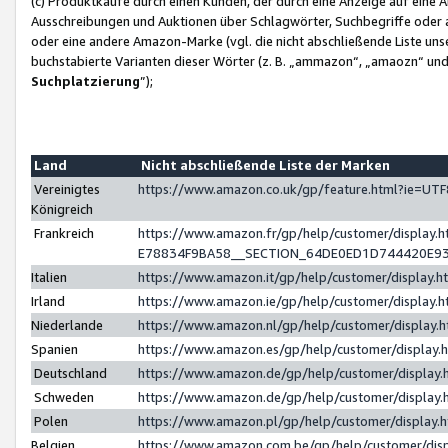
(c) Produktkäufe durch einen Kunden, der durch eine Anzeige auf eine 
Ausschreibungen und Auktionen über Schlagwörter, Suchbegriffe oder 
oder eine andere Amazon-Marke (vgl. die nicht abschließende Liste un
buchstabierte Varianten dieser Wörter (z. B. „ammazon“, „amaozn“ und „
Suchplatzierung
”);
Land
Nicht abschließende Liste der Marken
Vereinigtes
https://www.amazon.co.uk/gp/feature.html?ie=U
Königreich
Frankreich
https://www.amazon.fr/gp/help/customer/displa
E78834F9BA58__SECTION_64DE0ED1D744420E9
Italien
https://www.amazon.it/gp/help/customer/display
Irland
https://www.amazon.ie/gp/help/customer/displa
Niederlande
https://www.amazon.nl/gp/help/customer/display
Spanien
https://www.amazon.es/gp/help/customer/display
Deutschland
https://www.amazon.de/gp/help/customer/displa
Schweden
https://www.amazon.de/gp/help/customer/displa
Polen
https://www.amazon.pl/gp/help/customer/display
Belgien
https://www.amazon.com.be/gp/help/customer/d