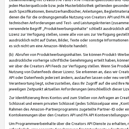
jeden Musterquellcode bzw. jede Musterbibliothek geltenden gesonder
auch Spezifikationen, Benutzerhandbücher, Anleitungen, Begleitmaterial
denen die für die ordnungsgemäße Nutzung von Creators API und PA A
technischen Anforderungen und Test- und Leistungskriterien (zusammen
verwendete Begriff „Produktwerbungsinhalte“ schließt ausdrücklich al
Lizenz zur Verfügung stellen, sowie alle von uns zur Verfügung gestel
ausdrücklich nicht auf Daten, Bilder, Texte oder sonstige Informatione
es sich nicht um eine Amazon-Website handelt.
(b) Abrufen von Produktwerbungsinhalten. Sie können Produkt-Werbein
ausdrückliche vorherige schriftliche Genehmigung erteilt haben, könn
wir über die Creators API Feeds zur Verfügung stellen. Wenn Sie Produk
Nutzung von Datenfeeds dieser Lizenz. Sie erkennen an, dass wir Creat
API oder Datenfeeds jederzeit ändern, auslaufen lassen oder neu veröffe
Verantwortung liegt, sicherzustellen, dass Ihr Zugriff auf die und Ihr
jeweiligen Zeitpunkt aktuellen Anforderungen (einschließlich dieser Liz
Zur Identifizierung Ihres Kontos und zum Stellen von Anfragen an Crea
Schlüssel und einem privaten Schlüssel (jedes Schlüsselpaar eine „Kon
Rahmen des Amazon-Partnerprogramms zugeteilte Partner-ID oder ein
Kontokennungen über den Creators API und PA API Kontoerstellungspro
Um Programmwerbeinhalte über die Creators API Dienste zu erhalten, m