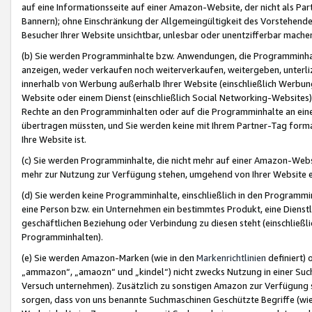
auf eine Informationsseite auf einer Amazon-Website, der nicht als Part
Bannern); ohne Einschränkung der Allgemeingültigkeit des Vorstehende
Besucher Ihrer Website unsichtbar, unlesbar oder unentzifferbar mache
(b) Sie werden Programminhalte bzw. Anwendungen, die Programminhalt
anzeigen, weder verkaufen noch weiterverkaufen, weitergeben, unterli
innerhalb von Werbung außerhalb Ihrer Website (einschließlich Werbun
Website oder einem Dienst (einschließlich Social Networking-Website
Rechte an den Programminhalten oder auf die Programminhalte an eine a
übertragen müssten, und Sie werden keine mit Ihrem Partner-Tag formati
Ihre Website ist.
(c) Sie werden Programminhalte, die nicht mehr auf einer Amazon-Websit
mehr zur Nutzung zur Verfügung stehen, umgehend von Ihrer Website e
(d) Sie werden keine Programminhalte, einschließlich in den Programmin
eine Person bzw. ein Unternehmen ein bestimmtes Produkt, eine Dienstle
geschäftlichen Beziehung oder Verbindung zu diesen steht (einschließli
Programminhalten).
(e) Sie werden Amazon-Marken (wie in den
Markenrichtlinien
definiert) 
„ammazon“, „amaozn“ und „kindel“) nicht zwecks Nutzung in einer Suc
Versuch unternehmen). Zusätzlich zu sonstigen Amazon zur Verfügung 
sorgen, dass von uns benannte Suchmaschinen Geschützte Begriffe (wie 