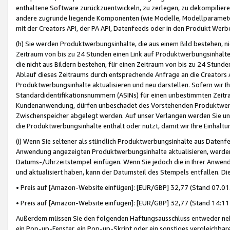
enthaltene Software zurückzuentwickeln, zu zerlegen, zu dekompilier
andere zugrunde liegende Komponenten (wie Modelle, Modellparameter
mit der Creators API, der PA API, Datenfeeds oder in den Produkt Werb
(h) Sie werden Produktwerbungsinhalte, die aus einem Bild bestehen, ni
Zeitraum von bis zu 24 Stunden einen Link auf Produktwerbungsinhalte
die nicht aus Bildern bestehen, für einen Zeitraum von bis zu 24 Stund
Ablauf dieses Zeitraums durch entsprechende Anfrage an die Creators 
Produktwerbungsinhalte aktualisieren und neu darstellen. Sofern wir Ih
Standardidentifikationsnummern (ASINs) für einen unbestimmten Zeitra
Kundenanwendung, dürfen unbeschadet des Vorstehenden Produktwerbu
Zwischenspeicher abgelegt werden. Auf unser Verlangen werden Sie un
die Produktwerbungsinhalte enthält oder nutzt, damit wir Ihre Einhalt
(i) Wenn Sie seltener als stündlich Produktwerbungsinhalte aus Datenfe
Anwendung angezeigten Produktwerbungsinhalte aktualisieren, werden 
Datums-/Uhrzeitstempel einfügen. Wenn Sie jedoch die in Ihrer Anwe
und aktualisiert haben, kann der Datumsteil des Stempels entfallen. Dies
• Preis auf [Amazon-Website einfügen]: [EUR/GBP] 32,77 (Stand 07.01.
• Preis auf [Amazon-Website einfügen]: [EUR/GBP] 32,77 (Stand 14:11 
Außerdem müssen Sie den folgenden Haftungsausschluss entweder neb
ein Pop-up-Fenster, ein Pop-up-Skript oder ein sonstiges vergleichba