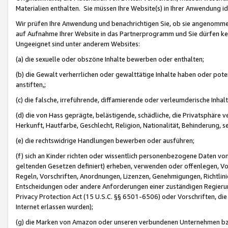
Materialien enthalten. Sie müssen Ihre Website(s) in Ihrer Anwendung ide
Wir prüfen Ihre Anwendung und benachrichtigen Sie, ob sie angenommen
auf Aufnahme Ihrer Website in das Partnerprogramm und Sie dürfen kei
Ungeeignet sind unter anderem Websites:
(a) die sexuelle oder obszöne Inhalte bewerben oder enthalten;
(b) die Gewalt verherrlichen oder gewalttätige Inhalte haben oder pot
anstiften,;
(c) die falsche, irreführende, diffamierende oder verleumderische Inha
(d) die von Hass geprägte, belästigende, schädliche, die Privatsphäre v
Herkunft, Hautfarbe, Geschlecht, Religion, Nationalität, Behinderung, 
(e) die rechtswidrige Handlungen bewerben oder ausführen;
(f) sich an Kinder richten oder wissentlich personenbezogene Daten vo
geltenden Gesetzen definiert) erheben, verwenden oder offenlegen, Vo
Regeln, Vorschriften, Anordnungen, Lizenzen, Genehmigungen, Richtlini
Entscheidungen oder andere Anforderungen einer zuständigen Regierung
Privacy Protection Act (15 U.S.C. §§ 6501-6506) oder Vorschriften, di
Internet erlassen wurden);
(g) die Marken von Amazon oder unseren verbundenen Unternehmen b