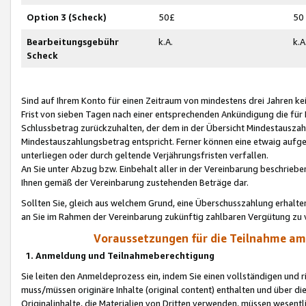
Option 3 (Scheck)
50£
50
Bearbeitungsgebühr
k.A.
k.A
Scheck
Sind auf Ihrem Konto für einen Zeitraum von mindestens drei Jahren kein
Frist von sieben Tagen nach einer entsprechenden Ankündigung die für
Schlussbetrag zurückzuhalten, der dem in der Übersicht Mindestausz
Mindestauszahlungsbetrag entspricht. Ferner können eine etwaig aufg
unterliegen oder durch geltende Verjährungsfristen verfallen.
An Sie unter Abzug bzw. Einbehalt aller in der Vereinbarung beschrieb
Ihnen gemäß der Vereinbarung zustehenden Beträge dar.
Sollten Sie, gleich aus welchem Grund, eine Überschusszahlung erhalte
an Sie im Rahmen der Vereinbarung zukünftig zahlbaren Vergütung zu 
Voraussetzungen für die Teilnahme a
1. Anmeldung und Teilnahmeberechtigung
Sie leiten den Anmeldeprozess ein, indem Sie einen vollständigen und 
muss/müssen originäre Inhalte (original content) enthalten und über d
Originalinhalte, die Materialien von Dritten verwenden, müssen wese