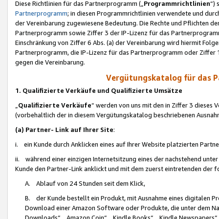
Diese Richtlinien für das Partnerprogramm („
Programmrichtlinien
“)
Partnerprogramm
; in diesen Programmrichtlinien verwendete und durch
der Vereinbarung zugewiesene Bedeutung. Die Rechte und Pflichten de
Partnerprogramm sowie Ziffer 3 der IP-Lizenz für das Partnerprogram
Einschränkung von Ziffer 6 Abs. (a) der Vereinbarung wird hiermit Fol
Partnerprogramm, die IP-Lizenz für das Partnerprogramm oder Ziffer 1
gegen die Vereinbarung.
Vergütungskatalog für das 
1. Qualifizierte Verkäufe und Qualifizierte Umsätze
„
Qualifizierte Verkäufe
“ werden von uns mit den in Ziffer 3 diese
(vorbehaltlich der in diesem Vergütungskatalog beschriebenen Ausnah
(a) Partner- Link auf Ihrer Site
:
i. ein Kunde durch Anklicken eines auf Ihrer Website platzierten Part
ii. während einer einzigen Internetsitzung eines der nachstehend unter (i)
Kunde den Partner-Link anklickt und mit dem zuerst eintretenden der f
A. Ablauf von 24 Stunden seit dem Klick,
B. der Kunde bestellt ein Produkt, mit Ausnahme eines digitalen P
Download einer Amazon Software oder Produkte, die unter dem N
Downloads“, „Amazon Coin“, „Kindle Books“, „Kindle Newspapers“, „