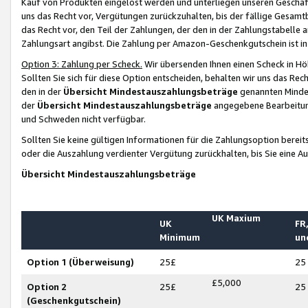
Kauf von Produkten eingelöst werden und unterliegen unseren Geschäf
uns das Recht vor, Vergütungen zurückzuhalten, bis der fällige Gesamt
das Recht vor, den Teil der Zahlungen, der den in der Zahlungstabelle 
Zahlungsart angibst. Die Zahlung per Amazon-Geschenkgutschein ist in
Option 3: Zahlung per Scheck.
Wir übersenden Ihnen einen Scheck in Höh
Sollten Sie sich für diese Option entscheiden, behalten wir uns das Rec
den in der
Übersicht Mindestauszahlungsbeträge
genannten Mindest
der
Übersicht Mindestauszahlungsbeträge
angegebene Bearbeitung
und Schweden nicht verfügbar.
Sollten Sie keine gültigen Informationen für die Zahlungsoption bereit
oder die Auszahlung verdienter Vergütung zurückhalten, bis Sie eine A
Übersicht Mindestauszahlungsbeträge
UK Maxium
UK
FR,
Minimum
un
Option 1 (Überweisung)
25£
25
£5,000
Option 2
25£
25
(Geschenkgutschein)