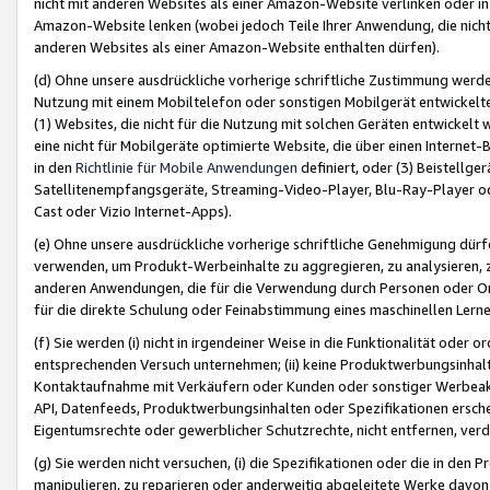
nicht mit anderen Websites als einer Amazon-Website verlinken oder i
Amazon-Website lenken (wobei jedoch Teile Ihrer Anwendung, die nich
anderen Websites als einer Amazon-Website enthalten dürfen).
(d) Ohne unsere ausdrückliche vorherige schriftliche Zustimmung werd
Nutzung mit einem Mobiltelefon oder sonstigen Mobilgerät entwickelt
(1) Websites, die nicht für die Nutzung mit solchen Geräten entwickelt
eine nicht für Mobilgeräte optimierte Website, die über einen Interne
in den
Richtlinie für Mobile Anwendungen
definiert, oder (3) Beistellge
Satellitenempfangsgeräte, Streaming-Video-Player, Blu-Ray-Player ode
Cast oder Vizio Internet-Apps).
(e) Ohne unsere ausdrückliche vorherige schriftliche Genehmigung dürfe
verwenden, um Produkt-Werbeinhalte zu aggregieren, zu analysieren, 
anderen Anwendungen, die für die Verwendung durch Personen oder Or
für die direkte Schulung oder Feinabstimmung eines maschinellen Lern
(f) Sie werden (i) nicht in irgendeiner Weise in die Funktionalität ode
entsprechenden Versuch unternehmen; (ii) keine Produktwerbungsinha
Kontaktaufnahme mit Verkäufern oder Kunden oder sonstiger Werbeaktiv
API, Datenfeeds, Produktwerbungsinhalten oder Spezifikationen erschei
Eigentumsrechte oder gewerblicher Schutzrechte, nicht entfernen, verd
(g) Sie werden nicht versuchen, (i) die Spezifikationen oder die in de
manipulieren, zu reparieren oder anderweitig abgeleitete Werke davon z