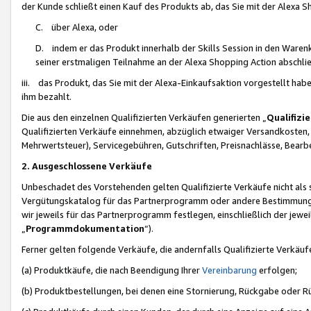
der Kunde schließt einen Kauf des Produkts ab, das Sie mit der Alexa 
C. über Alexa, oder
D. indem er das Produkt innerhalb der Skills Session in den Waren
seiner erstmaligen Teilnahme an der Alexa Shopping Action abschlie
iii. das Produkt, das Sie mit der Alexa-Einkaufsaktion vorgestellt ha
ihm bezahlt.
Die aus den einzelnen Qualifizierten Verkäufen generierten „
Qualifizi
Qualifizierten Verkäufe einnehmen, abzüglich etwaiger Versandkosten
Mehrwertsteuer), Servicegebühren, Gutschriften, Preisnachlässe, Bear
2. Ausgeschlossene Verkäufe
Unbeschadet des Vorstehenden gelten Qualifizierte Verkäufe nicht als
Vergütungskatalog für das Partnerprogramm oder andere Bestimmungen,
wir jeweils für das Partnerprogramm festlegen, einschließlich der jewe
„
Programmdokumentation
“).
Ferner gelten folgende Verkäufe, die andernfalls Qualifizierte Verkä
(a) Produktkäufe, die nach Beendigung Ihrer
Vereinbarung
erfolgen;
(b) Produktbestellungen, bei denen eine Stornierung, Rückgabe oder R