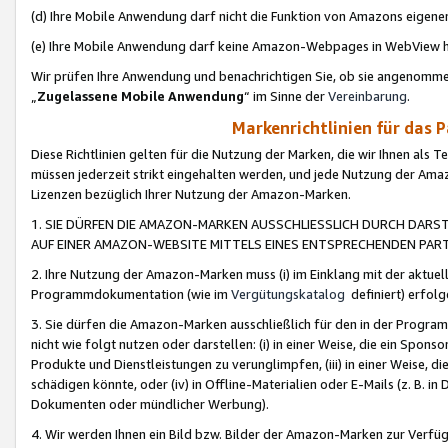
(d) Ihre Mobile Anwendung darf nicht die Funktion von Amazons eige
(e) Ihre Mobile Anwendung darf keine Amazon-Webpages in WebView 
Wir prüfen Ihre Anwendung und benachrichtigen Sie, ob sie angenomm
„
Zugelassene Mobile Anwendung
“ im Sinne der
Vereinbarung
.
Markenrichtlinien für das 
Diese Richtlinien gelten für die Nutzung der Marken, die wir Ihnen als 
müssen jederzeit strikt eingehalten werden, und jede Nutzung der Ama
Lizenzen bezüglich Ihrer Nutzung der Amazon-Marken.
1. SIE DÜRFEN DIE AMAZON-MARKEN AUSSCHLIESSLICH DURCH DARS
AUF EINER AMAZON-WEBSITE MITTELS EINES ENTSPRECHENDEN PART
2. Ihre Nutzung der Amazon-Marken muss (i) im Einklang mit der aktuells
Programmdokumentation (wie im
Vergütungskatalog
definiert) erfolg
3. Sie dürfen die Amazon-Marken ausschließlich für den in der Progr
nicht wie folgt nutzen oder darstellen: (i) in einer Weise, die ein Spo
Produkte und Dienstleistungen zu verunglimpfen, (iii) in einer Weise
schädigen könnte, oder (iv) in Offline-Materialien oder E-Mails (z. B.
Dokumenten oder mündlicher Werbung).
4. Wir werden Ihnen ein Bild bzw. Bilder der Amazon-Marken zur Verfüg