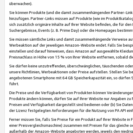
überwachen).
Sie können Produkte (und die damit zusammenhängenden Partner-Links)
hinzufügen. Partner-Links müssen auf Produkte (wie im Produktkatalog de
sich zusätzlich originäre Inhalte auf Ihrer Website befinden, die für 
Suchergebnisse, Events (z. B. Prime Day) oder die Homepages bestimmte
Sie müssen sämtliche Links und damit zusammenhängende Verweise auf z
Werbeaktion auf der jeweiligen Amazon-Website endet. Falls Sie beisp
einstellen und darauf hinweisen, dass Amazon auf ausgewählte Kleidun
Preisnachlass in Höhe von 15 % von Ihrer Website entfernen, sobald di
Sie dürfen keine unzutreffenden, überschwänglichen, täuschenden od
unsere Richtlinien, Werbeaktionen oder Preise aufstellen. Stellen Sie 
angebotenen Smartphone mit 64 GB Speicherkapazität ein, so dürfen S
führt.
Die Preise und die Verfügbarkeit von Produkten können Veränderungen 
Produkte ändern können, dürfen Sie auf Ihrer Website nur Angaben zu P
Preisen und Verfügbarkeit dargestellt sind bedienen oder (b) Sie Daten
der Lizenz festgelegten Anforderungen für die Nutzung von PA API einh
Ferner müssen Sie, falls Sie Preise für ein Produkt auf Ihrer Website in 
einer Preisvergleichsmaschine) zusammen mit Preisen für das gleiche o
außerhalb der Amazon-Website angeboten werden, jeweils den niedrigst