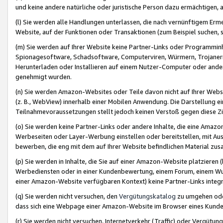
und keine andere natürliche oder juristische Person dazu ermächtigen, a
(l) Sie werden alle Handlungen unterlassen, die nach vernünftigem Erme
Website, auf der Funktionen oder Transaktionen (zum Beispiel suchen, s
(m) Sie werden auf Ihrer Website keine Partner-Links oder Programmin
Spionagesoftware, Schadsoftware, Computerviren, Würmern, Trojaner
Herunterladen oder Installieren auf einem Nutzer-Computer oder ande
genehmigt wurden.
(n) Sie werden Amazon-Websites oder Teile davon nicht auf Ihrer Websi
(z. B., WebView) innerhalb einer Mobilen Anwendung. Die Darstellung ein
Teilnahmevoraussetzungen stellt jedoch keinen Verstoß gegen diese Zif
(o) Sie werden keine Partner-Links oder andere Inhalte, die eine Am
Werbeseiten oder Layer-Werbung einstellen oder bereitstellen, mit Au
bewerben, die eng mit dem auf Ihrer Website befindlichen Material z
(p) Sie werden in Inhalte, die Sie auf einer Amazon-Website platzier
Werbediensten oder in einer Kundenbewertung, einem Forum, einem Wun
einer Amazon-Website verfügbaren Kontext) keine Partner-Links integr
(q) Sie werden nicht versuchen, den
Vergütungskatalog
zu umgehen oder
dass sich eine Webpage einer Amazon-Website im Browser eines Kunden 
(r) Sie werden nicht versuchen, Internetverkehr (Traffic) oder Vergü