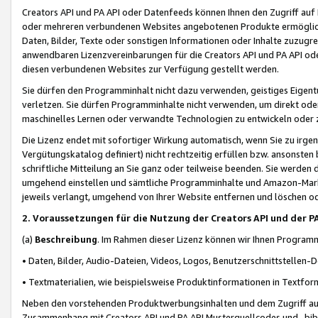
Creators API und PA API oder Datenfeeds können Ihnen den Zugriff auf D
oder mehreren verbundenen Websites angebotenen Produkte ermögliche
Daten, Bilder, Texte oder sonstigen Informationen oder Inhalte zuzugre
anwendbaren Lizenzvereinbarungen für die Creators API und PA API od
diesen verbundenen Websites zur Verfügung gestellt werden.
Sie dürfen den Programminhalt nicht dazu verwenden, geistiges Eigent
verletzen. Sie dürfen Programminhalte nicht verwenden, um direkt ode
maschinelles Lernen oder verwandte Technologien zu entwickeln oder zu
Die Lizenz endet mit sofortiger Wirkung automatisch, wenn Sie zu irg
Vergütungskatalog definiert) nicht rechtzeitig erfüllen bzw. ansonsten
schriftliche Mitteilung an Sie ganz oder teilweise beenden. Sie werden
umgehend einstellen und sämtliche Programminhalte und Amazon-Marke
jeweils verlangt, umgehend von Ihrer Website entfernen und löschen od
2. Voraussetzungen für die Nutzung der Creators API und der P
(a)
Beschreibung
. Im Rahmen dieser Lizenz können wir Ihnen Programmi
• Daten, Bilder, Audio-Dateien, Videos, Logos, Benutzerschnittstellen-
• Textmaterialien, wie beispielsweise Produktinformationen in Textfor
Neben den vorstehenden Produktwerbungsinhalten und dem Zugriff auf 
Zusammenhang mit Creators API und PA API Musterquellcodes und -bibli