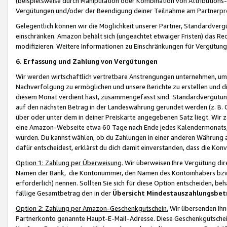
(beispielsweise durch Manipulation oder Kombination von Attributions-
Vergütungen und/oder der Beendigung deiner Teilnahme am Partnerp
Gelegentlich können wir die Möglichkeit unserer Partner, Standardv
einschränken. Amazon behält sich (ungeachtet etwaiger Fristen) das Re
modifizieren. Weitere Informationen zu Einschränkungen für Vergütung
6. Erfassung und Zahlung von Vergütungen
Wir werden wirtschaftlich vertretbare Anstrengungen unternehmen, um 
Nachverfolgung zu ermöglichen und unsere Berichte zu erstellen und di
diesem Monat verdient hast, zusammengefasst sind. Standardvergütung
auf den nächsten Betrag in der Landeswährung gerundet werden (z. B. C
über oder unter dem in deiner Preiskarte angegebenen Satz liegt. Wir
eine Amazon-Webseite etwa 60 Tage nach Ende jedes Kalendermonats, i
wurden. Du kannst wählen, ob du Zahlungen in einer anderen Währung
dafür entscheidest, erklärst du dich damit einverstanden, dass die K
Option 1: Zahlung per Überweisung.
Wir überweisen Ihre Vergütung dir
Namen der Bank, die Kontonummer, den Namen des Kontoinhabers bzw. a
erforderlich) nennen. Sollten Sie sich für diese Option entscheiden, be
fällige Gesamtbetrag den in der
Übersicht Mindestauszahlungsbet
Option 2: Zahlung per Amazon-Geschenkgutschein.
Wir übersenden Ihne
Partnerkonto genannte Haupt-E-Mail-Adresse. Diese Geschenkgutschei