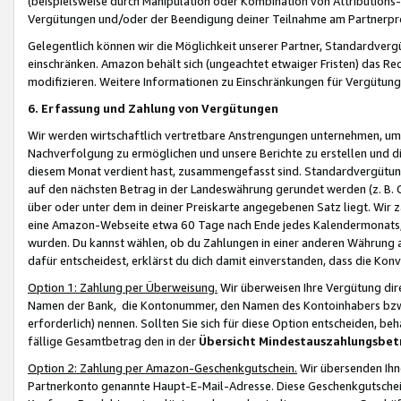
(beispielsweise durch Manipulation oder Kombination von Attributions-
Vergütungen und/oder der Beendigung deiner Teilnahme am Partnerp
Gelegentlich können wir die Möglichkeit unserer Partner, Standardv
einschränken. Amazon behält sich (ungeachtet etwaiger Fristen) das Re
modifizieren. Weitere Informationen zu Einschränkungen für Vergütung
6. Erfassung und Zahlung von Vergütungen
Wir werden wirtschaftlich vertretbare Anstrengungen unternehmen, um 
Nachverfolgung zu ermöglichen und unsere Berichte zu erstellen und di
diesem Monat verdient hast, zusammengefasst sind. Standardvergütung
auf den nächsten Betrag in der Landeswährung gerundet werden (z. B. C
über oder unter dem in deiner Preiskarte angegebenen Satz liegt. Wir
eine Amazon-Webseite etwa 60 Tage nach Ende jedes Kalendermonats, i
wurden. Du kannst wählen, ob du Zahlungen in einer anderen Währung
dafür entscheidest, erklärst du dich damit einverstanden, dass die K
Option 1: Zahlung per Überweisung.
Wir überweisen Ihre Vergütung dir
Namen der Bank, die Kontonummer, den Namen des Kontoinhabers bzw. a
erforderlich) nennen. Sollten Sie sich für diese Option entscheiden, be
fällige Gesamtbetrag den in der
Übersicht Mindestauszahlungsbet
Option 2: Zahlung per Amazon-Geschenkgutschein.
Wir übersenden Ihne
Partnerkonto genannte Haupt-E-Mail-Adresse. Diese Geschenkgutschei