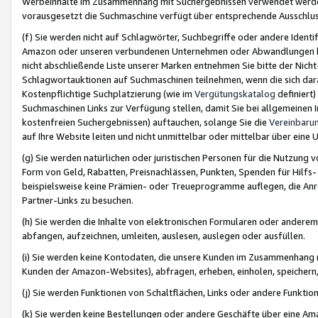
Werbeinhalte im Zusammenhang mit Suchergebnissen verwendet werden,
vorausgesetzt die Suchmaschine verfügt über entsprechende Ausschlu
(f) Sie werden nicht auf Schlagwörter, Suchbegriffe oder andere Ident
Amazon oder unseren verbundenen Unternehmen oder Abwandlungen bzw
nicht abschließende Liste unserer Marken entnehmen Sie bitte der Nich
Schlagwortauktionen auf Suchmaschinen teilnehmen, wenn die sich da
Kostenpflichtige Suchplatzierung (wie im
Vergütungskatalog
definiert
Suchmaschinen Links zur Verfügung stellen, damit Sie bei allgemeinen I
kostenfreien Suchergebnissen) auftauchen, solange Sie die
Vereinbaru
auf Ihre Website leiten und nicht unmittelbar oder mittelbar über eine
(g) Sie werden natürlichen oder juristischen Personen für die Nutzung 
Form von Geld, Rabatten, Preisnachlässen, Punkten, Spenden für Hilfs
beispielsweise keine Prämien- oder Treueprogramme auflegen, die Anrei
Partner-Links zu besuchen.
(h) Sie werden die Inhalte von elektronischen Formularen oder anderem M
abfangen, aufzeichnen, umleiten, auslesen, auslegen oder ausfüllen.
(i) Sie werden keine Kontodaten, die unsere Kunden im Zusammenhang 
Kunden der Amazon-Websites), abfragen, erheben, einholen, speichern,
(j) Sie werden Funktionen von Schaltflächen, Links oder andere Funkti
(k) Sie werden keine Bestellungen oder andere Geschäfte über eine Ama