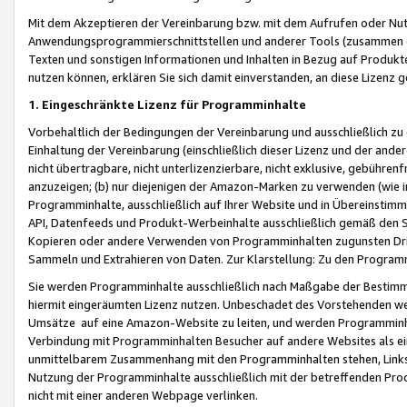
Mit dem Akzeptieren der Vereinbarung bzw. mit dem Aufrufen oder Nutz
Anwendungsprogrammierschnittstellen und anderer Tools (zusammen die
Texten und sonstigen Informationen und Inhalten in Bezug auf Produkte
nutzen können, erklären Sie sich damit einverstanden, an diese Lizenz 
1. Eingeschränkte Lizenz für Programminhalte
Vorbehaltlich der Bedingungen der Vereinbarung und ausschließlich z
Einhaltung der Vereinbarung (einschließlich dieser Lizenz und der ande
nicht übertragbare, nicht unterlizenzierbare, nicht exklusive, gebühren
anzuzeigen; (b) nur diejenigen der Amazon-Marken zu verwenden (wie in 
Programminhalte, ausschließlich auf Ihrer Website und in Übereinstimmu
API, Datenfeeds und Produkt-Werbeinhalte ausschließlich gemäß den Spe
Kopieren oder andere Verwenden von Programminhalten zugunsten Dri
Sammeln und Extrahieren von Daten. Zur Klarstellung: Zu den Program
Sie werden Programminhalte ausschließlich nach Maßgabe der Besti
hiermit eingeräumten Lizenz nutzen. Unbeschadet des Vorstehenden we
Umsätze auf eine Amazon-Website zu leiten, und werden Programminhal
Verbindung mit Programminhalten Besucher auf andere Websites als ein
unmittelbarem Zusammenhang mit den Programminhalten stehen, Links z
Nutzung der Programminhalte ausschließlich mit der betreffenden Pr
nicht mit einer anderen Webpage verlinken.