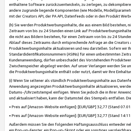
enthaltene Software zurückzuentwickeln, zu zerlegen, zu dekompilier
andere zugrunde liegende Komponenten (wie Modelle, Modellparameter
mit der Creators API, der PA API, Datenfeeds oder in den Produkt Werb
(h) Sie werden Produktwerbungsinhalte, die aus einem Bild bestehen, ni
Zeitraum von bis zu 24 Stunden einen Link auf Produktwerbungsinhalte
die nicht aus Bildern bestehen, für einen Zeitraum von bis zu 24 Stund
Ablauf dieses Zeitraums durch entsprechende Anfrage an die Creators 
Produktwerbungsinhalte aktualisieren und neu darstellen. Sofern wir Ih
Standardidentifikationsnummern (ASINs) für einen unbestimmten Zeitra
Kundenanwendung, dürfen unbeschadet des Vorstehenden Produktwerbu
Zwischenspeicher abgelegt werden. Auf unser Verlangen werden Sie un
die Produktwerbungsinhalte enthält oder nutzt, damit wir Ihre Einhalt
(i) Wenn Sie seltener als stündlich Produktwerbungsinhalte aus Datenfe
Anwendung angezeigten Produktwerbungsinhalte aktualisieren, werden 
Datums-/Uhrzeitstempel einfügen. Wenn Sie jedoch die in Ihrer Anwe
und aktualisiert haben, kann der Datumsteil des Stempels entfallen. Dies
• Preis auf [Amazon-Website einfügen]: [EUR/GBP] 32,77 (Stand 07.01.
• Preis auf [Amazon-Website einfügen]: [EUR/GBP] 32,77 (Stand 14:11 
Außerdem müssen Sie den folgenden Haftungsausschluss entweder neb
ein Pop-up-Fenster, ein Pop-up-Skript oder ein sonstiges vergleichba