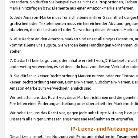
verändern. So dürfen Sie beispielsweise nicht die Proportionen, Farb
Marke hinzufügen bzw. Elemente aus einer Amazon-Marke entfernen.
5. Jede Amazon-Marke muss für sich alleine in ihrer Gesamtheit darge
grafischen oder Textelementen muss ein hinreichender Abstand gegebe
platzieren, der die Lesbarkeit oder Darstellung dieser Amazon-Marke b
6. Alle Rechte an den Amazon-Marken sind unser alleiniges Eigentum, 
kommt alleine uns zugute. Sie werden keine Handlungen vornehmen, 
stehen.
7. Du darfst kein Logo von, oder Inhalte erstellt von,
Drittanbietern au
anderweitig verwenden, es sei denn, du hast von diesem Verkäufer oder
8. Sie dürfen in keiner Rechtsordnung Marken nutzen oder zur Eintragu
keiner Rechtsordnung Marken, Domain-Namen, Subdomain-Namen, Benu
Amazon-Marke zum Verwechseln ähnlich sind.
Wir behalten uns das Recht vor, diese Markenrichtlinien und die gene
Einstellen einer Änderungsmitteilung oder überarbeiteter Markenricht
Wir behalten uns das Recht vor, gegen jede unbefugte Nutzung bzw. jede 
unserem alleinigen Ermessen angemessene Maßnahmen zu ergreifen.
IP-Lizenz- und Nutzungsan
Diese Lizenz regelt Ihre Nutzung von Programminhalten im Zusammen