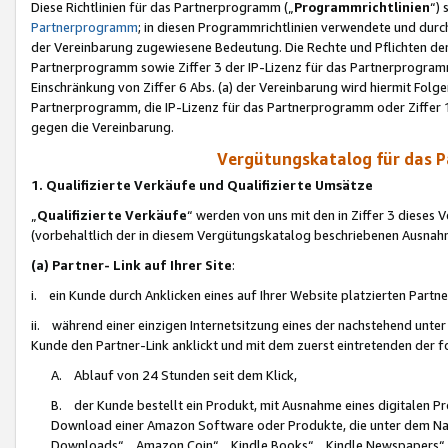
Diese Richtlinien für das Partnerprogramm („
Programmrichtlinien
“)
Partnerprogramm
; in diesen Programmrichtlinien verwendete und durch
der Vereinbarung zugewiesene Bedeutung. Die Rechte und Pflichten de
Partnerprogramm sowie Ziffer 3 der IP-Lizenz für das Partnerprogram
Einschränkung von Ziffer 6 Abs. (a) der Vereinbarung wird hiermit Fol
Partnerprogramm, die IP-Lizenz für das Partnerprogramm oder Ziffer 1
gegen die Vereinbarung.
Vergütungskatalog für das 
1. Qualifizierte Verkäufe und Qualifizierte Umsätze
„
Qualifizierte Verkäufe
“ werden von uns mit den in Ziffer 3 diese
(vorbehaltlich der in diesem Vergütungskatalog beschriebenen Ausnah
(a) Partner- Link auf Ihrer Site
:
i. ein Kunde durch Anklicken eines auf Ihrer Website platzierten Part
ii. während einer einzigen Internetsitzung eines der nachstehend unter (i)
Kunde den Partner-Link anklickt und mit dem zuerst eintretenden der f
A. Ablauf von 24 Stunden seit dem Klick,
B. der Kunde bestellt ein Produkt, mit Ausnahme eines digitalen P
Download einer Amazon Software oder Produkte, die unter dem N
Downloads“, „Amazon Coin“, „Kindle Books“, „Kindle Newspapers“, „