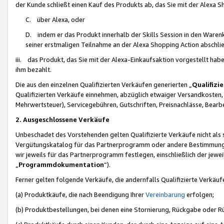
der Kunde schließt einen Kauf des Produkts ab, das Sie mit der Alexa 
C. über Alexa, oder
D. indem er das Produkt innerhalb der Skills Session in den Waren
seiner erstmaligen Teilnahme an der Alexa Shopping Action abschlie
iii. das Produkt, das Sie mit der Alexa-Einkaufsaktion vorgestellt ha
ihm bezahlt.
Die aus den einzelnen Qualifizierten Verkäufen generierten „
Qualifizi
Qualifizierten Verkäufe einnehmen, abzüglich etwaiger Versandkosten
Mehrwertsteuer), Servicegebühren, Gutschriften, Preisnachlässe, Bear
2. Ausgeschlossene Verkäufe
Unbeschadet des Vorstehenden gelten Qualifizierte Verkäufe nicht als
Vergütungskatalog für das Partnerprogramm oder andere Bestimmungen,
wir jeweils für das Partnerprogramm festlegen, einschließlich der jewe
„
Programmdokumentation
“).
Ferner gelten folgende Verkäufe, die andernfalls Qualifizierte Verkä
(a) Produktkäufe, die nach Beendigung Ihrer
Vereinbarung
erfolgen;
(b) Produktbestellungen, bei denen eine Stornierung, Rückgabe oder R