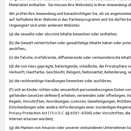
Materialien enthalten. Sie müssen Ihre Website(s) in Ihrer Anwendung ide
Wir prüfen Ihre Anwendung und benachrichtigen Sie, ob sie angenommen
auf Aufnahme Ihrer Website in das Partnerprogramm und Sie dürfen kei
Ungeeignet sind unter anderem Websites:
(a) die sexuelle oder obszöne Inhalte bewerben oder enthalten;
(b) die Gewalt verherrlichen oder gewalttätige Inhalte haben oder pot
anstiften,;
(c) die falsche, irreführende, diffamierende oder verleumderische Inha
(d) die von Hass geprägte, belästigende, schädliche, die Privatsphäre v
Herkunft, Hautfarbe, Geschlecht, Religion, Nationalität, Behinderung, 
(e) die rechtswidrige Handlungen bewerben oder ausführen;
(f) sich an Kinder richten oder wissentlich personenbezogene Daten vo
geltenden Gesetzen definiert) erheben, verwenden oder offenlegen, Vo
Regeln, Vorschriften, Anordnungen, Lizenzen, Genehmigungen, Richtlini
Entscheidungen oder andere Anforderungen einer zuständigen Regierung
Privacy Protection Act (15 U.S.C. §§ 6501-6506) oder Vorschriften, di
Internet erlassen wurden);
(g) die Marken von Amazon oder unseren verbundenen Unternehmen b