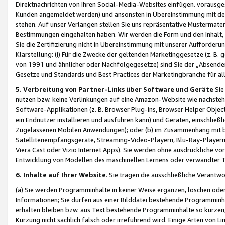
Direktnachrichten von Ihren Social-Media-Websites einfügen. vorausg
Kunden angemeldet werden) und ansonsten in Übereinstimmung mit der
stehen. Auf unser Verlangen stellen Sie uns repräsentative Mustermater
Bestimmungen eingehalten haben. Wir werden die Form und den Inhalt, di
Sie die Zertifizierung nicht in Übereinstimmung mit unserer Aufforderu
Klarstellung: (i) Für die Zwecke der geltenden Marketinggesetze (z. 
von 1991 und ähnlicher oder Nachfolgegesetze) sind Sie der „Absender“ j
Gesetze und Standards und Best Practices der Marketingbranche für 
5. Verbreitung von Partner-Links über Software und Geräte
Sie
nutzen bzw. keine Verlinkungen auf eine Amazon-Website wie nachsteh
Software-Applikationen (z. B. Browser Plug-ins, Browser Helper Objec
ein Endnutzer installieren und ausführen kann) und Geräten, einschlie
Zugelassenen Mobilen Anwendungen); oder (b) im Zusammenhang mit bzw.
Satellitenempfangsgeräte, Streaming-Video-Playern, Blu-Ray-Playern 
Viera Cast oder Vizio Internet Apps). Sie werden ohne ausdrückliche v
Entwicklung von Modellen des maschinellen Lernens oder verwandter 
6. Inhalte auf Ihrer Website
. Sie tragen die ausschließliche Verantwo
(a) Sie werden Programminhalte in keiner Weise ergänzen, löschen oder
Informationen; Sie dürfen aus einer Bilddatei bestehende Programminhal
erhalten bleiben bzw. aus Text bestehende Programminhalte so kürzen, 
Kürzung nicht sachlich falsch oder irreführend wird. Einige Arten von L