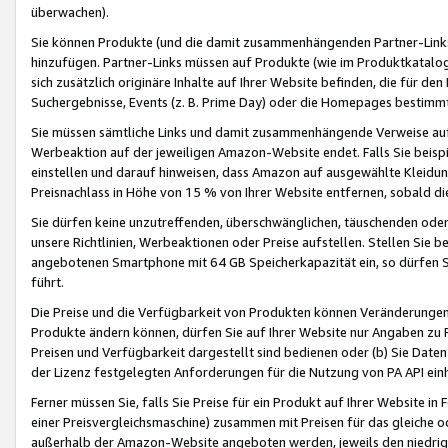
überwachen).
Sie können Produkte (und die damit zusammenhängenden Partner-Links)
hinzufügen. Partner-Links müssen auf Produkte (wie im Produktkatalog de
sich zusätzlich originäre Inhalte auf Ihrer Website befinden, die für 
Suchergebnisse, Events (z. B. Prime Day) oder die Homepages bestimmte
Sie müssen sämtliche Links und damit zusammenhängende Verweise auf z
Werbeaktion auf der jeweiligen Amazon-Website endet. Falls Sie beisp
einstellen und darauf hinweisen, dass Amazon auf ausgewählte Kleidun
Preisnachlass in Höhe von 15 % von Ihrer Website entfernen, sobald di
Sie dürfen keine unzutreffenden, überschwänglichen, täuschenden od
unsere Richtlinien, Werbeaktionen oder Preise aufstellen. Stellen Sie 
angebotenen Smartphone mit 64 GB Speicherkapazität ein, so dürfen S
führt.
Die Preise und die Verfügbarkeit von Produkten können Veränderungen 
Produkte ändern können, dürfen Sie auf Ihrer Website nur Angaben zu P
Preisen und Verfügbarkeit dargestellt sind bedienen oder (b) Sie Daten
der Lizenz festgelegten Anforderungen für die Nutzung von PA API einh
Ferner müssen Sie, falls Sie Preise für ein Produkt auf Ihrer Website in 
einer Preisvergleichsmaschine) zusammen mit Preisen für das gleiche o
außerhalb der Amazon-Website angeboten werden, jeweils den niedrigst