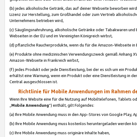
(b) jedes alkoholische Getränk, das auf deiner Webseite beworben wird
Lizenz zur Herstellung, zum Großhandel oder zum Vertrieb alkoholisch
Unternehmens betrieben wird,
(c) Säuglingsnahruhrung, alkoholische Getränke oder Tabakwaren und E
Webseiten in der EU und im Vereinigten Königreich wirbst,
(d) pflanzliche Raucherprodukte, wenn du für die Amazon-Webseite in B
(e) Produkte ohne medizinischen Verwendungszweck gemäß Anhang XVI 
Amazon-Webseite in Frankreich wirbst,
(f) jedes Produkt oder jede Dienstleistung, bei der es sich um ein Prod
erhältst eine Warnung, wenn ein Produkt oder eine Dienstleistung in de
Central ausgeschlossen ist.
Richtlinie für Mobile Anwendungen im Rahmen de
Wenn Ihre Website eine für die Nutzung auf Mobiltelefonen, Tablets 
„
Mobile Anwendung
“) enthält, gilt Folgendes:
(a) Ihre Mobile Anwendung muss in den App-Stores von Google Play, A
(b) Ihre Mobile Anwendung muss kostenlos heruntergeladen werden könn
(c) Ihre Mobile Anwendung muss originäre Inhalte haben,