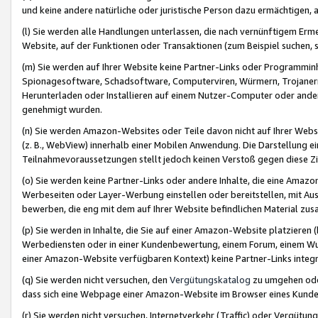
und keine andere natürliche oder juristische Person dazu ermächtigen, a
(l) Sie werden alle Handlungen unterlassen, die nach vernünftigem Erme
Website, auf der Funktionen oder Transaktionen (zum Beispiel suchen, s
(m) Sie werden auf Ihrer Website keine Partner-Links oder Programmin
Spionagesoftware, Schadsoftware, Computerviren, Würmern, Trojaner
Herunterladen oder Installieren auf einem Nutzer-Computer oder ande
genehmigt wurden.
(n) Sie werden Amazon-Websites oder Teile davon nicht auf Ihrer Websi
(z. B., WebView) innerhalb einer Mobilen Anwendung. Die Darstellung ein
Teilnahmevoraussetzungen stellt jedoch keinen Verstoß gegen diese Zif
(o) Sie werden keine Partner-Links oder andere Inhalte, die eine Am
Werbeseiten oder Layer-Werbung einstellen oder bereitstellen, mit Au
bewerben, die eng mit dem auf Ihrer Website befindlichen Material z
(p) Sie werden in Inhalte, die Sie auf einer Amazon-Website platzier
Werbediensten oder in einer Kundenbewertung, einem Forum, einem Wun
einer Amazon-Website verfügbaren Kontext) keine Partner-Links integr
(q) Sie werden nicht versuchen, den
Vergütungskatalog
zu umgehen oder
dass sich eine Webpage einer Amazon-Website im Browser eines Kunden 
(r) Sie werden nicht versuchen, Internetverkehr (Traffic) oder Vergü