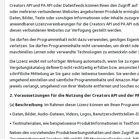
Creators API und PA API oder Datenfeeds können Ihnen den Zugriff auf D
oder mehreren verbundenen Websites angebotenen Produkte ermögliche
Daten, Bilder, Texte oder sonstigen Informationen oder Inhalte zuzugre
anwendbaren Lizenzvereinbarungen für die Creators API und PA API od
diesen verbundenen Websites zur Verfügung gestellt werden.
Sie dürfen den Programminhalt nicht dazu verwenden, geistiges Eigent
verletzen. Sie dürfen Programminhalte nicht verwenden, um direkt ode
maschinelles Lernen oder verwandte Technologien zu entwickeln oder zu
Die Lizenz endet mit sofortiger Wirkung automatisch, wenn Sie zu irg
Vergütungskatalog definiert) nicht rechtzeitig erfüllen bzw. ansonsten
schriftliche Mitteilung an Sie ganz oder teilweise beenden. Sie werden
umgehend einstellen und sämtliche Programminhalte und Amazon-Marke
jeweils verlangt, umgehend von Ihrer Website entfernen und löschen od
2. Voraussetzungen für die Nutzung der Creators API und der P
(a)
Beschreibung
. Im Rahmen dieser Lizenz können wir Ihnen Programmi
• Daten, Bilder, Audio-Dateien, Videos, Logos, Benutzerschnittstellen-
• Textmaterialien, wie beispielsweise Produktinformationen in Textfor
Neben den vorstehenden Produktwerbungsinhalten und dem Zugriff auf 
Zusammenhang mit Creators API und PA API Musterquellcodes und -bibli