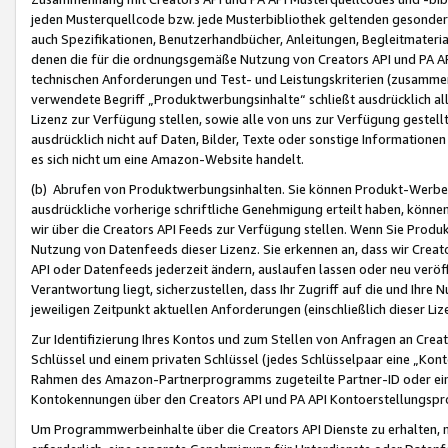
jeden Musterquellcode bzw. jede Musterbibliothek geltenden gesonder
auch Spezifikationen, Benutzerhandbücher, Anleitungen, Begleitmaterial
denen die für die ordnungsgemäße Nutzung von Creators API und PA A
technischen Anforderungen und Test- und Leistungskriterien (zusammen
verwendete Begriff „Produktwerbungsinhalte“ schließt ausdrücklich al
Lizenz zur Verfügung stellen, sowie alle von uns zur Verfügung gestel
ausdrücklich nicht auf Daten, Bilder, Texte oder sonstige Informatione
es sich nicht um eine Amazon-Website handelt.
(b) Abrufen von Produktwerbungsinhalten. Sie können Produkt-Werbein
ausdrückliche vorherige schriftliche Genehmigung erteilt haben, könn
wir über die Creators API Feeds zur Verfügung stellen. Wenn Sie Produk
Nutzung von Datenfeeds dieser Lizenz. Sie erkennen an, dass wir Creat
API oder Datenfeeds jederzeit ändern, auslaufen lassen oder neu veröffe
Verantwortung liegt, sicherzustellen, dass Ihr Zugriff auf die und Ihr
jeweiligen Zeitpunkt aktuellen Anforderungen (einschließlich dieser Liz
Zur Identifizierung Ihres Kontos und zum Stellen von Anfragen an Crea
Schlüssel und einem privaten Schlüssel (jedes Schlüsselpaar eine „Kon
Rahmen des Amazon-Partnerprogramms zugeteilte Partner-ID oder ein
Kontokennungen über den Creators API und PA API Kontoerstellungspro
Um Programmwerbeinhalte über die Creators API Dienste zu erhalten, m