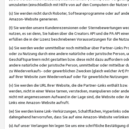
umzuleiten (einschließlich mit Hilfe von auf den Computern der Nutzer i
(s) Sie werden nicht durch Roboter, Softwareprogramme oder auf andere
Amazon-Website generieren.
(t) Sie werden unsere Kundenrezensionen oder Sternebewertungen wed
nutzen, es sei denn, Sie haben über die Creators API und die PA API e
erfüllen die in der Lizenz beschriebenen Voraussetzungen für die Nutzu
(u) Sie werden weder unmittelbar noch mittelbar über Partner-Links P
oder zu Nutzung durch eine andere natürliche oder juristische Person,
Geschäftspartnern nicht gestatten bzw. diese nicht dazu auffordern od
andere natürliche oder juristische Person, unmittelbar oder mittelbar
zu Wiederverkaufs- oder gewerblichen Zwecken (gleich welcher Art) 
auf Ihrer Website zum Wiederverkauf oder für gewerbliche Nutzungen 
(v) Sie werden die URL Ihrer Website, die die Partner-Links enthält b
werden, nicht in einer Weise tarnen, verstecken, manipulieren oder and
nicht mit angemessenem Aufwand in der Lage sind, die Website oder A
Links eine Amazon-Website aufruft.
(w) Sie werden keine Link-Verkürzungen, Schaltflächen, Hyperlinks ode
dahingehend hervorrufen, dass Sie auf eine Amazon-Website verlinken
(x) Auf unser Verlangen hin legen Sie uns eine schriftliche Bestätigung