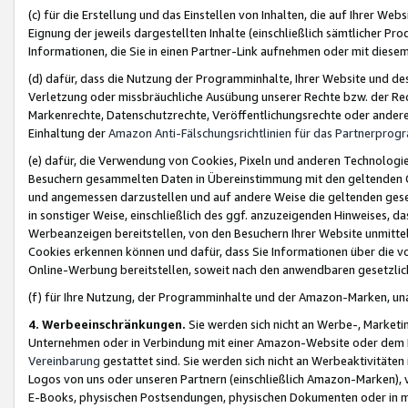
(c) für die Erstellung und das Einstellen von Inhalten, die auf Ihrer We
Eignung der jeweils dargestellten Inhalte (einschließlich sämtlicher 
Informationen, die Sie in einen Partner-Link aufnehmen oder mit diese
(d) dafür, dass die Nutzung der Programminhalte, Ihrer Website und des 
Verletzung oder missbräuchliche Ausübung unserer Rechte bzw. der Recht
Markenrechte, Datenschutzrechte, Veröffentlichungsrechte oder anderer
Einhaltung der
Amazon Anti-Fälschungsrichtlinien für das Partnerpro
(e) dafür, die Verwendung von Cookies, Pixeln und anderen Technologien
Besuchern gesammelten Daten in Übereinstimmung mit den geltenden Ge
und angemessen darzustellen und auf andere Weise die geltenden geset
in sonstiger Weise, einschließlich des ggf. anzuzeigenden Hinweises, d
Werbeanzeigen bereitstellen, von den Besuchern Ihrer Website unmitte
Cookies erkennen können und dafür, dass Sie Informationen über die v
Online-Werbung bereitstellen, soweit nach den anwendbaren gesetzlic
(f) für Ihre Nutzung, der Programminhalte und der Amazon-Marken, u
4. Werbeeinschränkungen.
Sie werden sich nicht an Werbe-, Market
Unternehmen oder in Verbindung mit einer Amazon-Website oder dem Pa
Vereinbarung
gestattet sind. Sie werden sich nicht an Werbeaktivitäten
Logos von uns oder unseren Partnern (einschließlich Amazon-Marken), 
E-Books, physischen Postsendungen, physischen Dokumenten oder in 