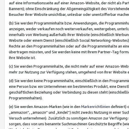
auf eine Informationsseite auf einer Amazon-Website, der nicht als Part
Bannern); ohne Einschränkung der Allgemeingültigkeit des Vorstehende
Besucher Ihrer Website unsichtbar, unlesbar oder unentzifferbar mache
(b) Sie werden Programminhalte bzw. Anwendungen, die Programminhalt
anzeigen, weder verkaufen noch weiterverkaufen, weitergeben, unterli
innerhalb von Werbung außerhalb Ihrer Website (einschließlich Werbun
Website oder einem Dienst (einschließlich Social Networking-Website
Rechte an den Programminhalten oder auf die Programminhalte an eine a
übertragen müssten, und Sie werden keine mit Ihrem Partner-Tag formati
Ihre Website ist.
(c) Sie werden Programminhalte, die nicht mehr auf einer Amazon-Websit
mehr zur Nutzung zur Verfügung stehen, umgehend von Ihrer Website e
(d) Sie werden keine Programminhalte, einschließlich in den Programmin
eine Person bzw. ein Unternehmen ein bestimmtes Produkt, eine Dienstle
geschäftlichen Beziehung oder Verbindung zu diesen steht (einschließli
Programminhalten).
(e) Sie werden Amazon-Marken (wie in den
Markenrichtlinien
definiert) 
„ammazon“, „amaozn“ und „kindel“) nicht zwecks Nutzung in einer Suc
Versuch unternehmen). Zusätzlich zu sonstigen Amazon zur Verfügung 
sorgen, dass von uns benannte Suchmaschinen Geschützte Begriffe (wie 