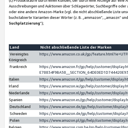
(c) Produktkäufe durch einen Kunden, der durch eine Anzeige auf eine 
Ausschreibungen und Auktionen über Schlagwörter, Suchbegriffe oder 
oder eine andere Amazon-Marke (vgl. die nicht abschließende Liste un
buchstabierte Varianten dieser Wörter (z. B. „ammazon“, „amaozn“ und „
Suchplatzierung
”);
Land
Nicht abschließende Liste der Marken
Vereinigtes
https://www.amazon.co.uk/gp/feature.html?ie=U
Königreich
Frankreich
https://www.amazon.fr/gp/help/customer/displa
E78834F9BA58__SECTION_64DE0ED1D744420E9
Italien
https://www.amazon.it/gp/help/customer/display
Irland
https://www.amazon.ie/gp/help/customer/displa
Niederlande
https://www.amazon.nl/gp/help/customer/display
Spanien
https://www.amazon.es/gp/help/customer/display
Deutschland
https://www.amazon.de/gp/help/customer/displa
Schweden
https://www.amazon.de/gp/help/customer/displa
Polen
https://www.amazon.pl/gp/help/customer/display
Belgien
https://www.amazon.com.be/gp/help/customer/d