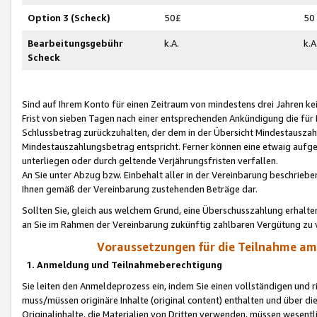
Option 3 (Scheck)
50£
50
Bearbeitungsgebühr
k.A.
k.A
Scheck
Sind auf Ihrem Konto für einen Zeitraum von mindestens drei Jahren kein
Frist von sieben Tagen nach einer entsprechenden Ankündigung die für
Schlussbetrag zurückzuhalten, der dem in der Übersicht Mindestausz
Mindestauszahlungsbetrag entspricht. Ferner können eine etwaig aufg
unterliegen oder durch geltende Verjährungsfristen verfallen.
An Sie unter Abzug bzw. Einbehalt aller in der Vereinbarung beschrieb
Ihnen gemäß der Vereinbarung zustehenden Beträge dar.
Sollten Sie, gleich aus welchem Grund, eine Überschusszahlung erhalte
an Sie im Rahmen der Vereinbarung zukünftig zahlbaren Vergütung zu 
Voraussetzungen für die Teilnahme a
1. Anmeldung und Teilnahmeberechtigung
Sie leiten den Anmeldeprozess ein, indem Sie einen vollständigen und 
muss/müssen originäre Inhalte (original content) enthalten und über d
Originalinhalte, die Materialien von Dritten verwenden, müssen wese