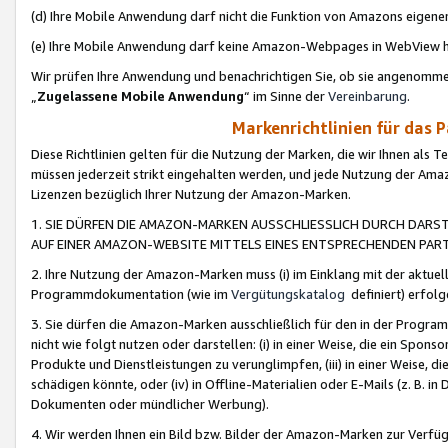
(d) Ihre Mobile Anwendung darf nicht die Funktion von Amazons eige
(e) Ihre Mobile Anwendung darf keine Amazon-Webpages in WebView 
Wir prüfen Ihre Anwendung und benachrichtigen Sie, ob sie angenomm
„
Zugelassene Mobile Anwendung
“ im Sinne der
Vereinbarung
.
Markenrichtlinien für das 
Diese Richtlinien gelten für die Nutzung der Marken, die wir Ihnen als 
müssen jederzeit strikt eingehalten werden, und jede Nutzung der Ama
Lizenzen bezüglich Ihrer Nutzung der Amazon-Marken.
1. SIE DÜRFEN DIE AMAZON-MARKEN AUSSCHLIESSLICH DURCH DARS
AUF EINER AMAZON-WEBSITE MITTELS EINES ENTSPRECHENDEN PART
2. Ihre Nutzung der Amazon-Marken muss (i) im Einklang mit der aktuells
Programmdokumentation (wie im
Vergütungskatalog
definiert) erfolg
3. Sie dürfen die Amazon-Marken ausschließlich für den in der Progr
nicht wie folgt nutzen oder darstellen: (i) in einer Weise, die ein Spo
Produkte und Dienstleistungen zu verunglimpfen, (iii) in einer Weise
schädigen könnte, oder (iv) in Offline-Materialien oder E-Mails (z. B.
Dokumenten oder mündlicher Werbung).
4. Wir werden Ihnen ein Bild bzw. Bilder der Amazon-Marken zur Verfüg