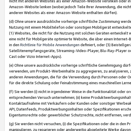
nicht mit anderen Websites als einer Amazon-Website verlinken oder i
Amazon-Website lenken (wobei jedoch Teile Ihrer Anwendung, die nich
anderen Websites als einer Amazon-Website enthalten dürfen).
(d) Ohne unsere ausdrückliche vorherige schriftliche Zustimmung werd
Nutzung mit einem Mobiltelefon oder sonstigen Mobilgerät entwickelt
(1) Websites, die nicht für die Nutzung mit solchen Geräten entwickelt
eine nicht für Mobilgeräte optimierte Website, die über einen Interne
in den
Richtlinie für Mobile Anwendungen
definiert, oder (3) Beistellge
Satellitenempfangsgeräte, Streaming-Video-Player, Blu-Ray-Player ode
Cast oder Vizio Internet-Apps).
(e) Ohne unsere ausdrückliche vorherige schriftliche Genehmigung dürfe
verwenden, um Produkt-Werbeinhalte zu aggregieren, zu analysieren, 
anderen Anwendungen, die für die Verwendung durch Personen oder Or
für die direkte Schulung oder Feinabstimmung eines maschinellen Lern
(f) Sie werden (i) nicht in irgendeiner Weise in die Funktionalität ode
entsprechenden Versuch unternehmen; (ii) keine Produktwerbungsinha
Kontaktaufnahme mit Verkäufern oder Kunden oder sonstiger Werbeaktiv
API, Datenfeeds, Produktwerbungsinhalten oder Spezifikationen erschei
Eigentumsrechte oder gewerblicher Schutzrechte, nicht entfernen, verd
(g) Sie werden nicht versuchen, (i) die Spezifikationen oder die in de
manipulieren, zu reparieren oder anderweitig abgeleitete Werke davon z