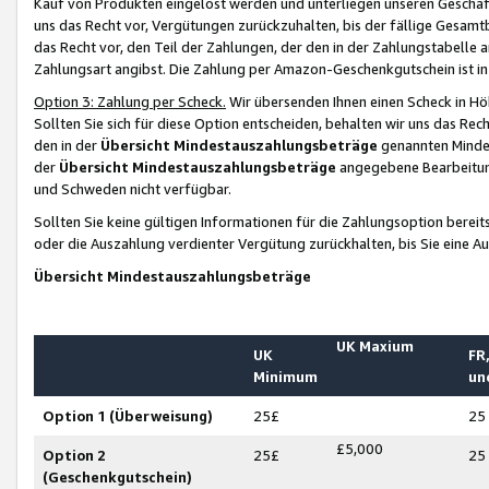
Kauf von Produkten eingelöst werden und unterliegen unseren Geschäf
uns das Recht vor, Vergütungen zurückzuhalten, bis der fällige Gesamt
das Recht vor, den Teil der Zahlungen, der den in der Zahlungstabelle 
Zahlungsart angibst. Die Zahlung per Amazon-Geschenkgutschein ist in
Option 3: Zahlung per Scheck.
Wir übersenden Ihnen einen Scheck in Höh
Sollten Sie sich für diese Option entscheiden, behalten wir uns das Rec
den in der
Übersicht Mindestauszahlungsbeträge
genannten Mindest
der
Übersicht Mindestauszahlungsbeträge
angegebene Bearbeitung
und Schweden nicht verfügbar.
Sollten Sie keine gültigen Informationen für die Zahlungsoption bereit
oder die Auszahlung verdienter Vergütung zurückhalten, bis Sie eine A
Übersicht Mindestauszahlungsbeträge
UK Maxium
UK
FR,
Minimum
un
Option 1 (Überweisung)
25£
25
£5,000
Option 2
25£
25
(Geschenkgutschein)