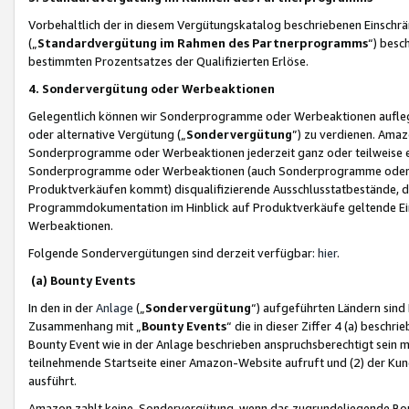
Vorbehaltlich der in diesem Vergütungskatalog beschriebenen Einschr
(„
Standardvergütung im Rahmen des Partnerprogramms
“) besc
bestimmten Prozentsatzes der Qualifizierten Erlöse.
4. Sondervergütung oder Werbeaktionen
Gelegentlich können wir Sonderprogramme oder Werbeaktionen auflegen,
oder alternative Vergütung („
Sondervergütung
”) zu verdienen. Amazo
Sonderprogramme oder Werbeaktionen jederzeit ganz oder teilweise einz
Sonderprogramme oder Werbeaktionen (auch Sonderprogramme oder We
Produktverkäufen kommt) disqualifizierende Ausschlusstatbestände, di
Programmdokumentation im Hinblick auf Produktverkäufe geltende E
Werbeaktionen.
Folgende Sondervergütungen sind derzeit verfügbar:
hier
.
(a) Bounty Events
In den in der
Anlage
(„
Sondervergütung
“) aufgeführten Ländern sind
Zusammenhang mit „
Bounty Events
“ die in dieser Ziffer 4 (a) besch
Bounty Event wie in der Anlage beschrieben anspruchsberechtigt sein mu
teilnehmende Startseite einer Amazon-Website aufruft und (2) der Kun
ausführt.
Amazon zahlt keine Sondervergütung, wenn das zugrundeliegende Boun