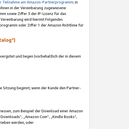
ur Teilnahme am Amazon-Partnerprogramm
; in
 ihnen in der Vereinbarung zugewiesene
m sowie Ziffer 3 der IP-Lizenz für das
 Vereinbarung wird hiermit Folgendes
programm oder Ziffer 1 der Amazon Richtlinie für
talog“)
ergütet und liegen (vorbehaltlich der in diesem
i die Sitzung beginnt, wenn der Kunde den Partner-
Ermessen, zum Beispiel der Download einer Amazon
 Downloads“, „Amazon Coin“, „Kindle Books“,
trieben werden, oder