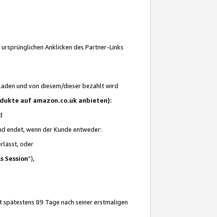
 ursprünglichen Anklicken des Partner-Links
laden und von diesem/dieser bezahlt wird
rodukte auf amazon.co.uk anbieten):
d
 und endet, wenn der Kunde entweder:
erlässt, oder
ls Session
“),
t spätestens 89 Tage nach seiner erstmaligen