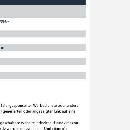
89F6-
280
ortale, gesponserter Werbedienste oder andere
“) generierten oder angezeigten Link auf eine
ngeschaltete Website indirekt auf eine Amazon-
ktiv werden müsste (eine „
Umleitung
“);