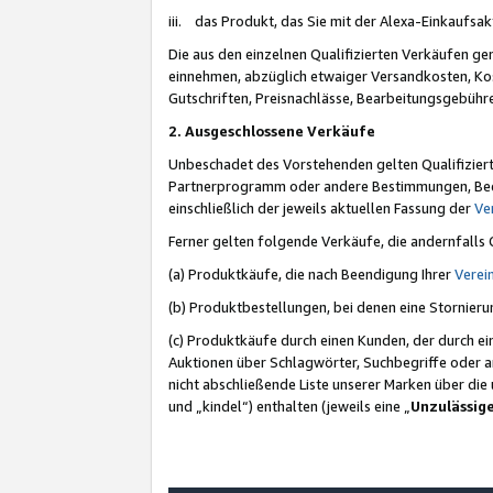
iii. das Produkt, das Sie mit der Alexa-Einkaufsa
Die aus den einzelnen Qualifizierten Verkäufen gen
einnehmen, abzüglich etwaiger Versandkosten, Ko
Gutschriften, Preisnachlässe, Bearbeitungsgebühr
2. Ausgeschlossene Verkäufe
Unbeschadet des Vorstehenden gelten Qualifiziert
Partnerprogramm oder andere Bestimmungen, Beding
einschließlich der jeweils aktuellen Fassung der
Ve
Ferner gelten folgende Verkäufe, die andernfalls
(a) Produktkäufe, die nach Beendigung Ihrer
Verei
(b) Produktbestellungen, bei denen eine Stornier
(c) Produktkäufe durch einen Kunden, der durch e
Auktionen über Schlagwörter, Suchbegriffe oder a
nicht abschließende Liste unserer Marken über di
und „kindel“) enthalten (jeweils eine „
Unzulässig