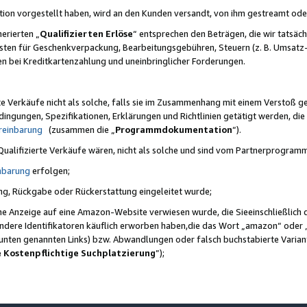
ktion vorgestellt haben, wird an den Kunden versandt, von ihm gestreamt od
erierten „
Qualifizierten Erlöse
“ entsprechen den Beträgen, die wir tatsäch
sten für Geschenkverpackung, Bearbeitungsgebühren, Steuern (z. B. Umsatz-
en bei Kreditkartenzahlung und uneinbringlicher Forderungen.
e Verkäufe nicht als solche, falls sie im Zusammenhang mit einem Verstoß 
ungen, Spezifikationen, Erklärungen und Richtlinien getätigt werden, die 
reinbarung
(zusammen die „
Programmdokumentation
“).
 Qualifizierte Verkäufe wären, nicht als solche und sind vom Partnerprogra
nbarung
erfolgen;
ung, Rückgabe oder Rückerstattung eingeleitet wurde;
ine Anzeige auf eine Amazon-Website verwiesen wurde, die Sieeinschließlich
ndere Identifikatoren käuflich erworben haben,die das Wort „amazon“ oder 
e unten genannten Links) bzw. Abwandlungen oder falsch buchstabierte Varia
e Kostenpflichtige Suchplatzierung
”);