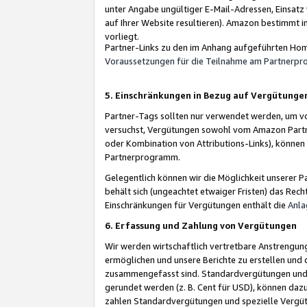
unter Angabe ungültiger E-Mail-Adressen, Einsatz
auf Ihrer Website resultieren). Amazon bestimmt i
vorliegt.
Partner-Links zu den im Anhang aufgeführten Hom
Voraussetzungen für die Teilnahme am Partnerp
5. Einschränkungen in Bezug auf Vergütunge
Partner-Tags sollten nur verwendet werden, um von 
versuchst, Vergütungen sowohl vom Amazon Partn
oder Kombination von Attributions-Links), könne
Partnerprogramm.
Gelegentlich können wir die Möglichkeit unsere
behält sich (ungeachtet etwaiger Fristen) das Rec
Einschränkungen für Vergütungen enthält die
Anla
6. Erfassung und Zahlung von Vergütungen
Wir werden wirtschaftlich vertretbare Anstrengu
ermöglichen und unsere Berichte zu erstellen und 
zusammengefasst sind. Standardvergütungen und s
gerundet werden (z. B. Cent für USD), können dazu
zahlen Standardvergütungen und spezielle Vergüt