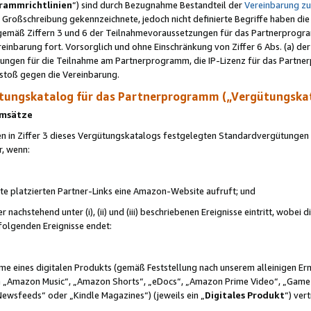
rammrichtlinien
“) sind durch Bezugnahme Bestandteil der
Vereinbarung z
Großschreibung gekennzeichnete, jedoch nicht definierte Begriffe haben die
 gemäß Ziffern 3 und 6 der Teilnahmevoraussetzungen für das Partnerprogram
nbarung fort. Vorsorglich und ohne Einschränkung von Ziffer 6 Abs. (a) der
ungen für die Teilnahme am Partnerprogramm, die IP-Lizenz für das Partner
rstoß gegen die Vereinbarung.
ungskatalog für das Partnerprogramm („Vergütungska
 Umsätze
n in Ziffer 3 dieses Vergütungskatalogs festgelegten Standardvergütungen v
r, wenn:
ite platzierten Partner-Links eine Amazon-Website aufruft; und
r nachstehend unter (i), (ii) und (iii) beschriebenen Ereignisse eintritt, wobe
 folgenden Ereignisse endet:
hme eines digitalen Produkts (gemäß Feststellung nach unserem alleinigen 
 „Amazon Music“, „Amazon Shorts“, „eDocs“, „Amazon Prime Video“, „Game
Newsfeeds“ oder „Kindle Magazines“) (jeweils ein „
Digitales Produkt
“) ver