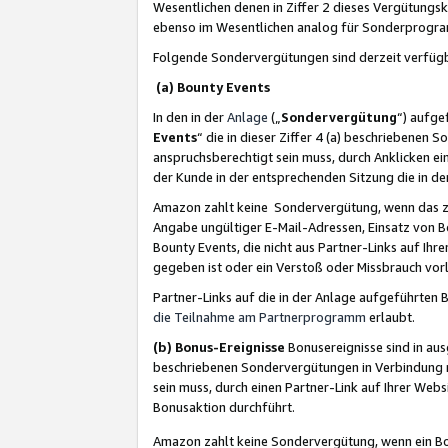
Wesentlichen denen in Ziffer 2 dieses Vergütung
ebenso im Wesentlichen analog für Sonderprogr
Folgende Sondervergütungen sind derzeit verfüg
(a) Bounty Events
In den in der
Anlage
(„
Sondervergütung
“) aufge
Events
“ die in dieser Ziffer 4 (a) beschriebenen 
anspruchsberechtigt sein muss, durch Anklicken ei
der Kunde in der entsprechenden Sitzung die in d
Amazon zahlt keine Sondervergütung, wenn das z
Angabe ungültiger E-Mail-Adressen, Einsatz von B
Bounty Events, die nicht aus Partner-Links auf Ihre
gegeben ist oder ein Verstoß oder Missbrauch vorl
Partner-Links auf die in der Anlage aufgeführte
die Teilnahme am Partnerprogramm
erlaubt.
(b) Bonus-Ereignisse
Bonusereignisse sind in au
beschriebenen Sondervergütungen in Verbindung m
sein muss, durch einen Partner-Link auf Ihrer We
Bonusaktion durchführt.
Amazon zahlt keine Sondervergütung, wenn ein Bon