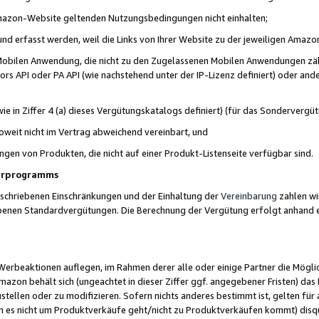
 Amazon-Website geltenden Nutzungsbedingungen nicht einhalten;
t und erfasst werden, weil die Links von Ihrer Website zu der jeweiligen Am
 Mobilen Anwendung, die nicht zu den Zugelassenen Mobilen Anwendungen zählt
s API oder PA API (wie nachstehend unter der IP-Lizenz definiert) oder ander
ie in Ziffer 4 (a) dieses Vergütungskatalogs definiert) (für das Sonderverg
weit nicht im Vertrag abweichend vereinbart, und
ngen von Produkten, die nicht auf einer Produkt-Listenseite verfügbar sind.
nerprogramms
eschriebenen Einschränkungen und der Einhaltung der
Vereinbarung
zahlen wir
ebenen Standardvergütungen. Die Berechnung der Vergütung erfolgt anhand e
beaktionen auflegen, im Rahmen derer alle oder einige Partner die Möglichk
Amazon behält sich (ungeachtet in dieser Ziffer ggf. angegebener Fristen) d
ustellen oder zu modifizieren. Sofern nichts anderes bestimmt ist, gelten 
s nicht um Produktverkäufe geht/nicht zu Produktverkäufen kommt) disqua