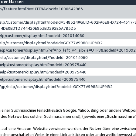
e der Marken
gp/feature.html?ie=UTF8&docId=1000642963
help/customer/display.html?nodeId=548524#GUID-602FA6E8-D724-4317-
64DE0ED1D744420E933ED292E5A7B3D3
elp/customer/display.html?nodeId=201014060
help/customer/display.html?nodeId=GCX77V9988LUPMB2
help/customer/display.html/ref=hp_left_v4_sib?ie=UTF8&nodeId=201909
help/customer/display.html/?nodeId=201014060
help/customer/display.html?nodeId=200975440
help/customer/display.html?nodeId=200975440
help/customer/display.html?nodeId=200975440
/gp/help/customer/display.html?nodeId=GCX77V9988LUPMB2
n einer Suchmaschine (einschließlich Google, Yahoo, Bing oder andere Webp
 des Netzwerkes solcher Suchmaschinen sind), (jeweils eine „
Suchmaschine
nk auf eine Amazon-Website verwiesen werden, der Nutzer über eine zwische
ischengeschalteten Website einen Link anklicken oder anderweitig bewusst a