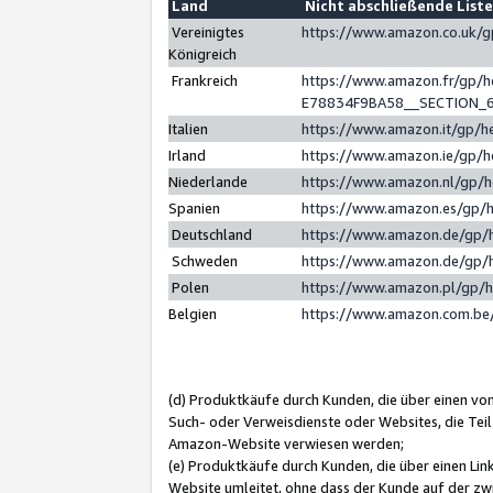
Land
Nicht abschließende List
Vereinigtes
https://www.amazon.co.uk/
Königreich
Frankreich
https://www.amazon.fr/gp/
E78834F9BA58__SECTION_
Italien
https://www.amazon.it/gp/h
Irland
https://www.amazon.ie/gp/
Niederlande
https://www.amazon.nl/gp/
Spanien
https://www.amazon.es/gp/
Deutschland
https://www.amazon.de/gp/
Schweden
https://www.amazon.de/gp/
Polen
https://www.amazon.pl/gp/
Belgien
https://www.amazon.com.be
(d) Produktkäufe durch Kunden, die über einen vo
Such- oder Verweisdienste oder Websites, die Teil
Amazon-Website verwiesen werden;
(e) Produktkäufe durch Kunden, die über einen Li
Website umleitet, ohne dass der Kunde auf der zw