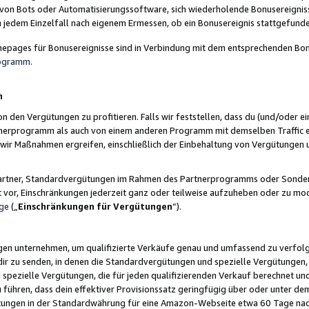
 von Bots oder Automatisierungssoftware, sich wiederholende Bonusereignisse
n jedem Einzelfall nach eigenem Ermessen, ob ein Bonusereignis stattgefund
epages für Bonusereignisse sind in Verbindung mit dem entsprechenden Bonu
rogramm
.
n
den Vergütungen zu profitieren. Falls wir feststellen, dass du (und/oder ein
erprogramm als auch von einem anderen Programm mit demselben Traffic ei
n wir Maßnahmen ergreifen, einschließlich der Einbehaltung von Vergütunge
r Partner, Standardvergütungen im Rahmen des Partnerprogramms oder Sonde
ht vor, Einschränkungen jederzeit ganz oder teilweise aufzuheben oder zu mod
ge
(„
Einschränkungen für Vergütungen
“).
ngen unternehmen, um qualifizierte Verkäufe genau und umfassend zu verfol
dir zu senden, in denen die Standardvergütungen und spezielle Vergütungen, 
pezielle Vergütungen, die für jeden qualifizierenden Verkauf berechnet un
 führen, dass dein effektiver Provisionssatz geringfügig über oder unter dem
ungen in der Standardwährung für eine Amazon-Webseite etwa 60 Tage nach