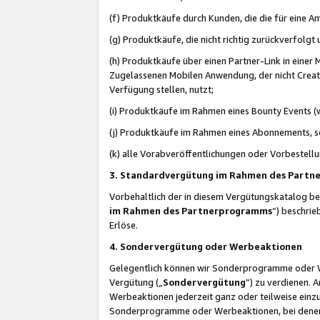
(f) Produktkäufe durch Kunden, die die für eine
(g) Produktkäufe, die nicht richtig zurückverfolg
(h) Produktkäufe über einen Partner-Link in einer
Zugelassenen Mobilen Anwendung, der nicht Creator
Verfügung stellen, nutzt;
(i) Produktkäufe im Rahmen eines Bounty Events (w
(j) Produktkäufe im Rahmen eines Abonnements, so
(k) alle Vorabveröffentlichungen oder Vorbestellu
3. Standardvergütung im Rahmen des Part
Vorbehaltlich der in diesem Vergütungskatalog b
im Rahmen des Partnerprogramms
“) beschri
Erlöse.
4. Sondervergütung oder Werbeaktionen
Gelegentlich können wir Sonderprogramme oder Wer
Vergütung („
Sondervergütung
”) zu verdienen. 
Werbeaktionen jederzeit ganz oder teilweise einz
Sonderprogramme oder Werbeaktionen, bei denen e