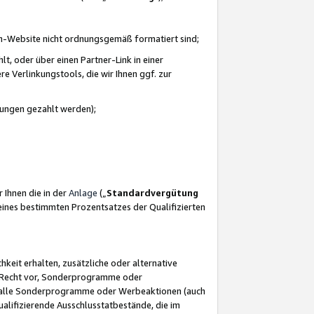
azon-Website nicht ordnungsgemäß formatiert sind;
, oder über einen Partner-Link in einer
e Verlinkungstools, die wir Ihnen ggf. zur
ütungen gezahlt werden);
 Ihnen die in der
Anlage
(„
Standardvergütung
ines bestimmten Prozentsatzes der Qualifizierten
eit erhalten, zusätzliche oder alternative
as Recht vor, Sonderprogramme oder
für alle Sonderprogramme oder Werbeaktionen (auch
lifizierende Ausschlusstatbestände, die im