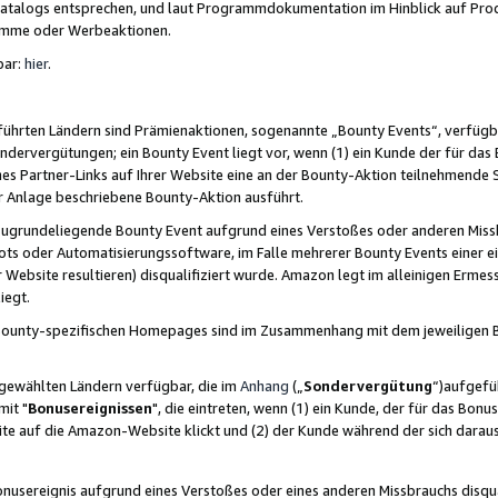
skatalogs entsprechen, und laut Programmdokumentation im Hinblick auf Pr
amme oder Werbeaktionen.
bar:
hier
.
führten Ländern sind Prämienaktionen, sogenannte „Bounty Events“, verfügb
Sondervergütungen; ein Bounty Event liegt vor, wenn (1) ein Kunde der für da
nes Partner-Links auf Ihrer Website eine an der Bounty-Aktion teilnehmende 
er Anlage beschriebene Bounty-Aktion ausführt.
ugrundeliegende Bounty Event aufgrund eines Verstoßes oder anderen Miss
ots oder Automatisierungssoftware, im Falle mehrerer Bounty Events einer e
r Website resultieren) disqualifiziert wurde. Amazon legt im alleinigen Ermess
iegt.
n Bounty-spezifischen Homepages sind im Zusammenhang mit dem jeweiligen
sgewählten Ländern verfügbar, die im
Anhang
(„
Sondervergütung
“)aufgefüh
it "
Bonusereignissen
", die eintreten, wenn (1) ein Kunde, der für das Bon
bsite auf die Amazon-Website klickt und (2) der Kunde während der sich dar
usereignis aufgrund eines Verstoßes oder eines anderen Missbrauchs disqua