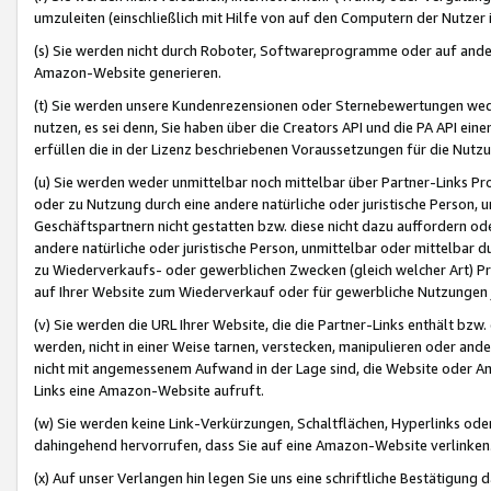
umzuleiten (einschließlich mit Hilfe von auf den Computern der Nutzer i
(s) Sie werden nicht durch Roboter, Softwareprogramme oder auf andere
Amazon-Website generieren.
(t) Sie werden unsere Kundenrezensionen oder Sternebewertungen wed
nutzen, es sei denn, Sie haben über die Creators API und die PA API e
erfüllen die in der Lizenz beschriebenen Voraussetzungen für die Nutzu
(u) Sie werden weder unmittelbar noch mittelbar über Partner-Links P
oder zu Nutzung durch eine andere natürliche oder juristische Person,
Geschäftspartnern nicht gestatten bzw. diese nicht dazu auffordern od
andere natürliche oder juristische Person, unmittelbar oder mittelbar
zu Wiederverkaufs- oder gewerblichen Zwecken (gleich welcher Art) 
auf Ihrer Website zum Wiederverkauf oder für gewerbliche Nutzungen 
(v) Sie werden die URL Ihrer Website, die die Partner-Links enthält b
werden, nicht in einer Weise tarnen, verstecken, manipulieren oder and
nicht mit angemessenem Aufwand in der Lage sind, die Website oder A
Links eine Amazon-Website aufruft.
(w) Sie werden keine Link-Verkürzungen, Schaltflächen, Hyperlinks ode
dahingehend hervorrufen, dass Sie auf eine Amazon-Website verlinken
(x) Auf unser Verlangen hin legen Sie uns eine schriftliche Bestätigung