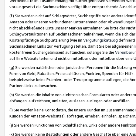
Werbeinhalte im Zusammenhang mit Suchergebnissen verwendet werden,
vorausgesetzt die Suchmaschine verfügt über entsprechende Ausschlu
(f) Sie werden nicht auf Schlagwörter, Suchbegriffe oder andere Ident
Amazon oder unseren verbundenen Unternehmen oder Abwandlungen bzw
nicht abschließende Liste unserer Marken entnehmen Sie bitte der Nich
Schlagwortauktionen auf Suchmaschinen teilnehmen, wenn die sich da
Kostenpflichtige Suchplatzierung (wie im
Vergütungskatalog
definiert
Suchmaschinen Links zur Verfügung stellen, damit Sie bei allgemeinen I
kostenfreien Suchergebnissen) auftauchen, solange Sie die
Vereinbaru
auf Ihre Website leiten und nicht unmittelbar oder mittelbar über eine
(g) Sie werden natürlichen oder juristischen Personen für die Nutzung 
Form von Geld, Rabatten, Preisnachlässen, Punkten, Spenden für Hilfs
beispielsweise keine Prämien- oder Treueprogramme auflegen, die Anrei
Partner-Links zu besuchen.
(h) Sie werden die Inhalte von elektronischen Formularen oder anderem M
abfangen, aufzeichnen, umleiten, auslesen, auslegen oder ausfüllen.
(i) Sie werden keine Kontodaten, die unsere Kunden im Zusammenhang 
Kunden der Amazon-Websites), abfragen, erheben, einholen, speichern,
(j) Sie werden Funktionen von Schaltflächen, Links oder andere Funkti
(k) Sie werden keine Bestellungen oder andere Geschäfte über eine Ama