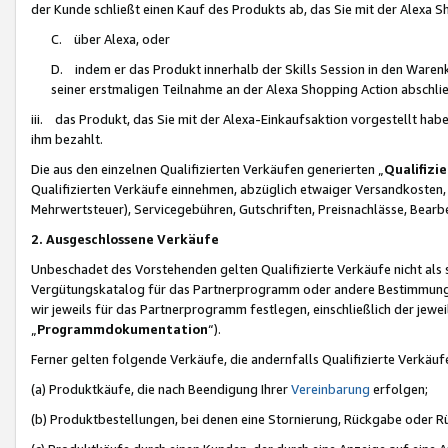
der Kunde schließt einen Kauf des Produkts ab, das Sie mit der Alexa 
C. über Alexa, oder
D. indem er das Produkt innerhalb der Skills Session in den Waren
seiner erstmaligen Teilnahme an der Alexa Shopping Action abschlie
iii. das Produkt, das Sie mit der Alexa-Einkaufsaktion vorgestellt ha
ihm bezahlt.
Die aus den einzelnen Qualifizierten Verkäufen generierten „
Qualifizi
Qualifizierten Verkäufe einnehmen, abzüglich etwaiger Versandkosten
Mehrwertsteuer), Servicegebühren, Gutschriften, Preisnachlässe, Bear
2. Ausgeschlossene Verkäufe
Unbeschadet des Vorstehenden gelten Qualifizierte Verkäufe nicht als
Vergütungskatalog für das Partnerprogramm oder andere Bestimmungen,
wir jeweils für das Partnerprogramm festlegen, einschließlich der jewe
„
Programmdokumentation
“).
Ferner gelten folgende Verkäufe, die andernfalls Qualifizierte Verkä
(a) Produktkäufe, die nach Beendigung Ihrer
Vereinbarung
erfolgen;
(b) Produktbestellungen, bei denen eine Stornierung, Rückgabe oder R