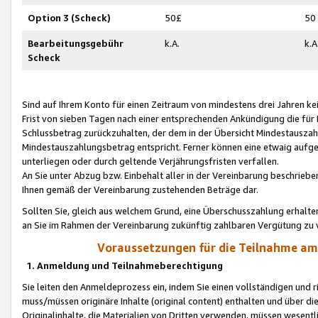
Option 3 (Scheck)
50£
50
Bearbeitungsgebühr
k.A.
k.A
Scheck
Sind auf Ihrem Konto für einen Zeitraum von mindestens drei Jahren kein
Frist von sieben Tagen nach einer entsprechenden Ankündigung die für
Schlussbetrag zurückzuhalten, der dem in der Übersicht Mindestausz
Mindestauszahlungsbetrag entspricht. Ferner können eine etwaig aufg
unterliegen oder durch geltende Verjährungsfristen verfallen.
An Sie unter Abzug bzw. Einbehalt aller in der Vereinbarung beschrieb
Ihnen gemäß der Vereinbarung zustehenden Beträge dar.
Sollten Sie, gleich aus welchem Grund, eine Überschusszahlung erhalte
an Sie im Rahmen der Vereinbarung zukünftig zahlbaren Vergütung zu 
Voraussetzungen für die Teilnahme a
1. Anmeldung und Teilnahmeberechtigung
Sie leiten den Anmeldeprozess ein, indem Sie einen vollständigen und 
muss/müssen originäre Inhalte (original content) enthalten und über d
Originalinhalte, die Materialien von Dritten verwenden, müssen wese