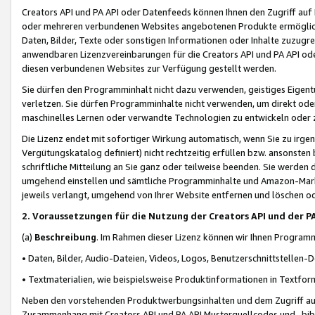
Creators API und PA API oder Datenfeeds können Ihnen den Zugriff auf D
oder mehreren verbundenen Websites angebotenen Produkte ermögliche
Daten, Bilder, Texte oder sonstigen Informationen oder Inhalte zuzugre
anwendbaren Lizenzvereinbarungen für die Creators API und PA API od
diesen verbundenen Websites zur Verfügung gestellt werden.
Sie dürfen den Programminhalt nicht dazu verwenden, geistiges Eigent
verletzen. Sie dürfen Programminhalte nicht verwenden, um direkt ode
maschinelles Lernen oder verwandte Technologien zu entwickeln oder zu
Die Lizenz endet mit sofortiger Wirkung automatisch, wenn Sie zu irg
Vergütungskatalog definiert) nicht rechtzeitig erfüllen bzw. ansonsten
schriftliche Mitteilung an Sie ganz oder teilweise beenden. Sie werden
umgehend einstellen und sämtliche Programminhalte und Amazon-Marke
jeweils verlangt, umgehend von Ihrer Website entfernen und löschen od
2. Voraussetzungen für die Nutzung der Creators API und der P
(a)
Beschreibung
. Im Rahmen dieser Lizenz können wir Ihnen Programmi
• Daten, Bilder, Audio-Dateien, Videos, Logos, Benutzerschnittstellen-
• Textmaterialien, wie beispielsweise Produktinformationen in Textfor
Neben den vorstehenden Produktwerbungsinhalten und dem Zugriff auf 
Zusammenhang mit Creators API und PA API Musterquellcodes und -bibli