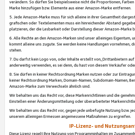
verändern. So dürfen Sie beispielsweise nicht die Proportionen, Farb
Marke hinzufügen bzw. Elemente aus einer Amazon-Marke entfernen.
5. Jede Amazon-Marke muss für sich alleine in ihrer Gesamtheit darge
grafischen oder Textelementen muss ein hinreichender Abstand gegebe
platzieren, der die Lesbarkeit oder Darstellung dieser Amazon-Marke b
6. Alle Rechte an den Amazon-Marken sind unser alleiniges Eigentum, 
kommt alleine uns zugute. Sie werden keine Handlungen vornehmen, 
stehen.
7. Du darfst kein Logo von, oder Inhalte erstellt von,
Drittanbietern au
anderweitig verwenden, es sei denn, du hast von diesem Verkäufer oder
8. Sie dürfen in keiner Rechtsordnung Marken nutzen oder zur Eintragu
keiner Rechtsordnung Marken, Domain-Namen, Subdomain-Namen, Benu
Amazon-Marke zum Verwechseln ähnlich sind.
Wir behalten uns das Recht vor, diese Markenrichtlinien und die gene
Einstellen einer Änderungsmitteilung oder überarbeiteter Markenricht
Wir behalten uns das Recht vor, gegen jede unbefugte Nutzung bzw. jede 
unserem alleinigen Ermessen angemessene Maßnahmen zu ergreifen.
IP-Lizenz- und Nutzungsan
Diese Lizenz regelt Ihre Nutzung von Programminhalten im Zusammen