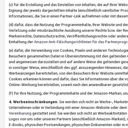
(c) für die Erstellung und das Einstellen von Inhalten, die auf Ihrer We
Eignung der jeweils dargestellten Inhalte (einschließlich sämtlicher 
Informationen, die Sie in einen Partner-Link aufnehmen oder mit diese
(d) dafür, dass die Nutzung der Programminhalte, Ihrer Website und des 
Verletzung oder missbräuchliche Ausübung unserer Rechte bzw. der Recht
Markenrechte, Datenschutzrechte, Veröffentlichungsrechte oder anderer
Einhaltung der
Amazon Anti-Fälschungsrichtlinien für das Partnerpro
(e) dafür, die Verwendung von Cookies, Pixeln und anderen Technologien
Besuchern gesammelten Daten in Übereinstimmung mit den geltenden Ge
und angemessen darzustellen und auf andere Weise die geltenden geset
in sonstiger Weise, einschließlich des ggf. anzuzeigenden Hinweises, d
Werbeanzeigen bereitstellen, von den Besuchern Ihrer Website unmitte
Cookies erkennen können und dafür, dass Sie Informationen über die v
Online-Werbung bereitstellen, soweit nach den anwendbaren gesetzlic
(f) für Ihre Nutzung, der Programminhalte und der Amazon-Marken, u
4. Werbeeinschränkungen.
Sie werden sich nicht an Werbe-, Market
Unternehmen oder in Verbindung mit einer Amazon-Website oder dem Pa
Vereinbarung
gestattet sind. Sie werden sich nicht an Werbeaktivitäten
Logos von uns oder unseren Partnern (einschließlich Amazon-Marken), 
E-Books, physischen Postsendungen, physischen Dokumenten oder in 