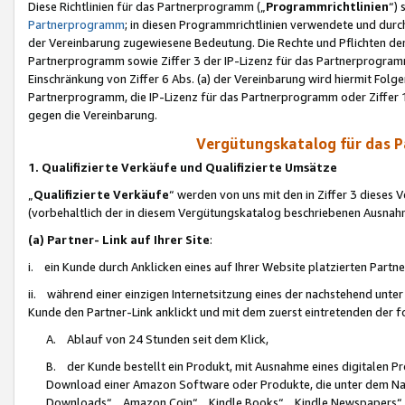
Diese Richtlinien für das Partnerprogramm („
Programmrichtlinien
“)
Partnerprogramm
; in diesen Programmrichtlinien verwendete und durch
der Vereinbarung zugewiesene Bedeutung. Die Rechte und Pflichten de
Partnerprogramm sowie Ziffer 3 der IP-Lizenz für das Partnerprogram
Einschränkung von Ziffer 6 Abs. (a) der Vereinbarung wird hiermit Fol
Partnerprogramm, die IP-Lizenz für das Partnerprogramm oder Ziffer 1
gegen die Vereinbarung.
Vergütungskatalog für das 
1. Qualifizierte Verkäufe und Qualifizierte Umsätze
„
Qualifizierte Verkäufe
“ werden von uns mit den in Ziffer 3 diese
(vorbehaltlich der in diesem Vergütungskatalog beschriebenen Ausnah
(a) Partner- Link auf Ihrer Site
:
i. ein Kunde durch Anklicken eines auf Ihrer Website platzierten Part
ii. während einer einzigen Internetsitzung eines der nachstehend unter (i)
Kunde den Partner-Link anklickt und mit dem zuerst eintretenden der f
A. Ablauf von 24 Stunden seit dem Klick,
B. der Kunde bestellt ein Produkt, mit Ausnahme eines digitalen P
Download einer Amazon Software oder Produkte, die unter dem N
Downloads“, „Amazon Coin“, „Kindle Books“, „Kindle Newspapers“, „