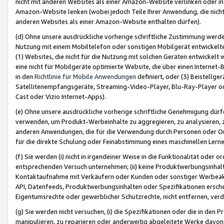
nicht mit anderen Websites als einer Amazon-Website verlinken oder i
Amazon-Website lenken (wobei jedoch Teile Ihrer Anwendung, die nich
anderen Websites als einer Amazon-Website enthalten dürfen).
(d) Ohne unsere ausdrückliche vorherige schriftliche Zustimmung werd
Nutzung mit einem Mobiltelefon oder sonstigen Mobilgerät entwickelt
(1) Websites, die nicht für die Nutzung mit solchen Geräten entwickelt
eine nicht für Mobilgeräte optimierte Website, die über einen Interne
in den
Richtlinie für Mobile Anwendungen
definiert, oder (3) Beistellge
Satellitenempfangsgeräte, Streaming-Video-Player, Blu-Ray-Player ode
Cast oder Vizio Internet-Apps).
(e) Ohne unsere ausdrückliche vorherige schriftliche Genehmigung dürfe
verwenden, um Produkt-Werbeinhalte zu aggregieren, zu analysieren, 
anderen Anwendungen, die für die Verwendung durch Personen oder Or
für die direkte Schulung oder Feinabstimmung eines maschinellen Lern
(f) Sie werden (i) nicht in irgendeiner Weise in die Funktionalität ode
entsprechenden Versuch unternehmen; (ii) keine Produktwerbungsinha
Kontaktaufnahme mit Verkäufern oder Kunden oder sonstiger Werbeaktiv
API, Datenfeeds, Produktwerbungsinhalten oder Spezifikationen erschei
Eigentumsrechte oder gewerblicher Schutzrechte, nicht entfernen, verd
(g) Sie werden nicht versuchen, (i) die Spezifikationen oder die in de
manipulieren, zu reparieren oder anderweitig abgeleitete Werke davon z