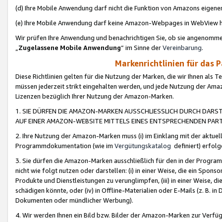
(d) Ihre Mobile Anwendung darf nicht die Funktion von Amazons eige
(e) Ihre Mobile Anwendung darf keine Amazon-Webpages in WebView 
Wir prüfen Ihre Anwendung und benachrichtigen Sie, ob sie angenomm
„
Zugelassene Mobile Anwendung
“ im Sinne der
Vereinbarung
.
Markenrichtlinien für das 
Diese Richtlinien gelten für die Nutzung der Marken, die wir Ihnen als 
müssen jederzeit strikt eingehalten werden, und jede Nutzung der Ama
Lizenzen bezüglich Ihrer Nutzung der Amazon-Marken.
1. SIE DÜRFEN DIE AMAZON-MARKEN AUSSCHLIESSLICH DURCH DARS
AUF EINER AMAZON-WEBSITE MITTELS EINES ENTSPRECHENDEN PART
2. Ihre Nutzung der Amazon-Marken muss (i) im Einklang mit der aktuells
Programmdokumentation (wie im
Vergütungskatalog
definiert) erfolg
3. Sie dürfen die Amazon-Marken ausschließlich für den in der Progr
nicht wie folgt nutzen oder darstellen: (i) in einer Weise, die ein Spo
Produkte und Dienstleistungen zu verunglimpfen, (iii) in einer Weise
schädigen könnte, oder (iv) in Offline-Materialien oder E-Mails (z. B.
Dokumenten oder mündlicher Werbung).
4. Wir werden Ihnen ein Bild bzw. Bilder der Amazon-Marken zur Verfüg