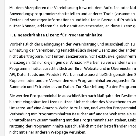
Mit dem Akzeptieren der Vereinbarung bzw. mit dem Aufrufen oder Nutz
Anwendungsprogrammierschnittstellen und anderer Tools (zusammen die
Texten und sonstigen Informationen und Inhalten in Bezug auf Produkte
nutzen können, erklären Sie sich damit einverstanden, an diese Lizenz 
1. Eingeschränkte Lizenz für Programminhalte
Vorbehaltlich der Bedingungen der Vereinbarung und ausschließlich z
Einhaltung der Vereinbarung (einschließlich dieser Lizenz und der ande
nicht übertragbare, nicht unterlizenzierbare, nicht exklusive, gebühren
anzuzeigen; (b) nur diejenigen der Amazon-Marken zu verwenden (wie in 
Programminhalte, ausschließlich auf Ihrer Website und in Übereinstimmu
API, Datenfeeds und Produkt-Werbeinhalte ausschließlich gemäß den Spe
Kopieren oder andere Verwenden von Programminhalten zugunsten Dri
Sammeln und Extrahieren von Daten. Zur Klarstellung: Zu den Program
Sie werden Programminhalte ausschließlich nach Maßgabe der Besti
hiermit eingeräumten Lizenz nutzen. Unbeschadet des Vorstehenden we
Umsätze auf eine Amazon-Website zu leiten, und werden Programminhal
Verbindung mit Programminhalten Besucher auf andere Websites als ein
unmittelbarem Zusammenhang mit den Programminhalten stehen, Links z
Nutzung der Programminhalte ausschließlich mit der betreffenden Pr
nicht mit einer anderen Webpage verlinken.