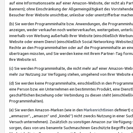
auf eine Informationsseite auf einer Amazon-Website, der nicht als Part
Bannern); ohne Einschränkung der Allgemeingültigkeit des Vorstehende
Besucher Ihrer Website unsichtbar, unlesbar oder unentzifferbar mache
(b) Sie werden Programminhalte bzw. Anwendungen, die Programminhalt
anzeigen, weder verkaufen noch weiterverkaufen, weitergeben, unterli
innerhalb von Werbung außerhalb Ihrer Website (einschließlich Werbun
Website oder einem Dienst (einschließlich Social Networking-Website
Rechte an den Programminhalten oder auf die Programminhalte an eine a
übertragen müssten, und Sie werden keine mit Ihrem Partner-Tag formati
Ihre Website ist.
(c) Sie werden Programminhalte, die nicht mehr auf einer Amazon-Websit
mehr zur Nutzung zur Verfügung stehen, umgehend von Ihrer Website e
(d) Sie werden keine Programminhalte, einschließlich in den Programmin
eine Person bzw. ein Unternehmen ein bestimmtes Produkt, eine Dienstle
geschäftlichen Beziehung oder Verbindung zu diesen steht (einschließli
Programminhalten).
(e) Sie werden Amazon-Marken (wie in den
Markenrichtlinien
definiert) 
„ammazon“, „amaozn“ und „kindel“) nicht zwecks Nutzung in einer Suc
Versuch unternehmen). Zusätzlich zu sonstigen Amazon zur Verfügung 
sorgen, dass von uns benannte Suchmaschinen Geschützte Begriffe (wie 