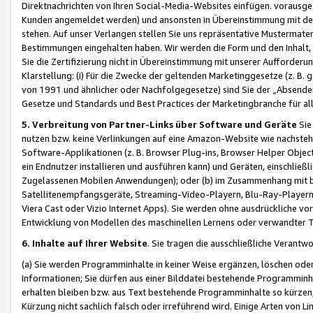
Direktnachrichten von Ihren Social-Media-Websites einfügen. vorausg
Kunden angemeldet werden) und ansonsten in Übereinstimmung mit der
stehen. Auf unser Verlangen stellen Sie uns repräsentative Mustermater
Bestimmungen eingehalten haben. Wir werden die Form und den Inhalt, di
Sie die Zertifizierung nicht in Übereinstimmung mit unserer Aufforderu
Klarstellung: (i) Für die Zwecke der geltenden Marketinggesetze (z. 
von 1991 und ähnlicher oder Nachfolgegesetze) sind Sie der „Absender“ j
Gesetze und Standards und Best Practices der Marketingbranche für 
5. Verbreitung von Partner-Links über Software und Geräte
Sie
nutzen bzw. keine Verlinkungen auf eine Amazon-Website wie nachsteh
Software-Applikationen (z. B. Browser Plug-ins, Browser Helper Objec
ein Endnutzer installieren und ausführen kann) und Geräten, einschlie
Zugelassenen Mobilen Anwendungen); oder (b) im Zusammenhang mit bzw.
Satellitenempfangsgeräte, Streaming-Video-Playern, Blu-Ray-Playern 
Viera Cast oder Vizio Internet Apps). Sie werden ohne ausdrückliche v
Entwicklung von Modellen des maschinellen Lernens oder verwandter 
6. Inhalte auf Ihrer Website
. Sie tragen die ausschließliche Verantwo
(a) Sie werden Programminhalte in keiner Weise ergänzen, löschen oder
Informationen; Sie dürfen aus einer Bilddatei bestehende Programminhal
erhalten bleiben bzw. aus Text bestehende Programminhalte so kürzen, 
Kürzung nicht sachlich falsch oder irreführend wird. Einige Arten von L