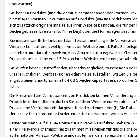
überwachen).
Sie können Produkte (und die damit zusammenhängenden Partner-Links)
hinzufügen. Partner-Links müssen auf Produkte (wie im Produktkatalog de
sich zusätzlich originäre Inhalte auf Ihrer Website befinden, die für 
Suchergebnisse, Events (z. B. Prime Day) oder die Homepages bestimmte
Sie müssen sämtliche Links und damit zusammenhängende Verweise auf z
Werbeaktion auf der jeweiligen Amazon-Website endet. Falls Sie beisp
einstellen und darauf hinweisen, dass Amazon auf ausgewählte Kleidun
Preisnachlass in Höhe von 15 % von Ihrer Website entfernen, sobald di
Sie dürfen keine unzutreffenden, überschwänglichen, täuschenden od
unsere Richtlinien, Werbeaktionen oder Preise aufstellen. Stellen Sie 
angebotenen Smartphone mit 64 GB Speicherkapazität ein, so dürfen S
führt.
Die Preise und die Verfügbarkeit von Produkten können Veränderungen 
Produkte ändern können, dürfen Sie auf Ihrer Website nur Angaben zu P
Preisen und Verfügbarkeit dargestellt sind bedienen oder (b) Sie Daten
der Lizenz festgelegten Anforderungen für die Nutzung von PA API einh
Ferner müssen Sie, falls Sie Preise für ein Produkt auf Ihrer Website in 
einer Preisvergleichsmaschine) zusammen mit Preisen für das gleiche o
außerhalb der Amazon-Website angeboten werden, jeweils den niedrigst