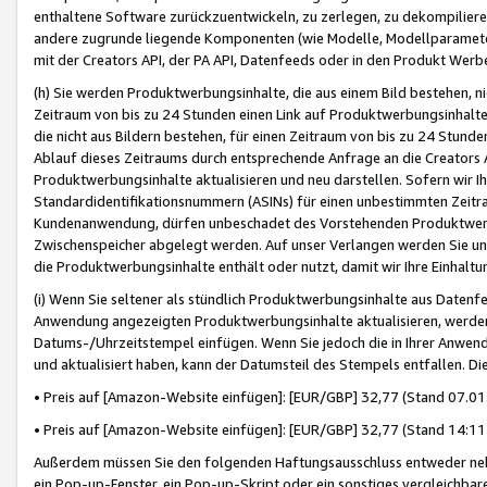
enthaltene Software zurückzuentwickeln, zu zerlegen, zu dekompilier
andere zugrunde liegende Komponenten (wie Modelle, Modellparameter
mit der Creators API, der PA API, Datenfeeds oder in den Produkt Werb
(h) Sie werden Produktwerbungsinhalte, die aus einem Bild bestehen, ni
Zeitraum von bis zu 24 Stunden einen Link auf Produktwerbungsinhalte
die nicht aus Bildern bestehen, für einen Zeitraum von bis zu 24 Stund
Ablauf dieses Zeitraums durch entsprechende Anfrage an die Creators 
Produktwerbungsinhalte aktualisieren und neu darstellen. Sofern wir Ih
Standardidentifikationsnummern (ASINs) für einen unbestimmten Zeitra
Kundenanwendung, dürfen unbeschadet des Vorstehenden Produktwerbu
Zwischenspeicher abgelegt werden. Auf unser Verlangen werden Sie un
die Produktwerbungsinhalte enthält oder nutzt, damit wir Ihre Einhalt
(i) Wenn Sie seltener als stündlich Produktwerbungsinhalte aus Datenfe
Anwendung angezeigten Produktwerbungsinhalte aktualisieren, werden 
Datums-/Uhrzeitstempel einfügen. Wenn Sie jedoch die in Ihrer Anwe
und aktualisiert haben, kann der Datumsteil des Stempels entfallen. Dies
• Preis auf [Amazon-Website einfügen]: [EUR/GBP] 32,77 (Stand 07.01.
• Preis auf [Amazon-Website einfügen]: [EUR/GBP] 32,77 (Stand 14:11 
Außerdem müssen Sie den folgenden Haftungsausschluss entweder neb
ein Pop-up-Fenster, ein Pop-up-Skript oder ein sonstiges vergleichba