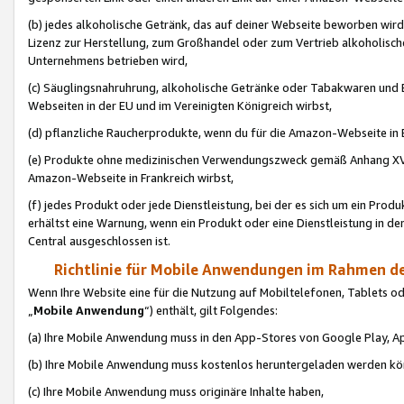
(b) jedes alkoholische Getränk, das auf deiner Webseite beworben wird
Lizenz zur Herstellung, zum Großhandel oder zum Vertrieb alkoholisch
Unternehmens betrieben wird,
(c) Säuglingsnahruhrung, alkoholische Getränke oder Tabakwaren und E
Webseiten in der EU und im Vereinigten Königreich wirbst,
(d) pflanzliche Raucherprodukte, wenn du für die Amazon-Webseite in B
(e) Produkte ohne medizinischen Verwendungszweck gemäß Anhang XVI 
Amazon-Webseite in Frankreich wirbst,
(f) jedes Produkt oder jede Dienstleistung, bei der es sich um ein Prod
erhältst eine Warnung, wenn ein Produkt oder eine Dienstleistung in de
Central ausgeschlossen ist.
Richtlinie für Mobile Anwendungen im Rahmen de
Wenn Ihre Website eine für die Nutzung auf Mobiltelefonen, Tablets 
„
Mobile Anwendung
“) enthält, gilt Folgendes:
(a) Ihre Mobile Anwendung muss in den App-Stores von Google Play, A
(b) Ihre Mobile Anwendung muss kostenlos heruntergeladen werden könn
(c) Ihre Mobile Anwendung muss originäre Inhalte haben,