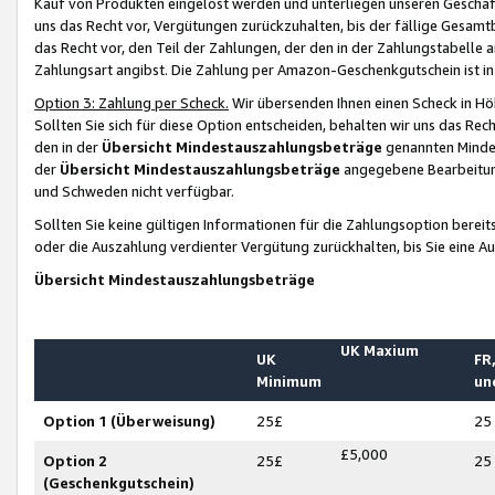
Kauf von Produkten eingelöst werden und unterliegen unseren Geschäf
uns das Recht vor, Vergütungen zurückzuhalten, bis der fällige Gesamt
das Recht vor, den Teil der Zahlungen, der den in der Zahlungstabelle 
Zahlungsart angibst. Die Zahlung per Amazon-Geschenkgutschein ist in
Option 3: Zahlung per Scheck.
Wir übersenden Ihnen einen Scheck in Höh
Sollten Sie sich für diese Option entscheiden, behalten wir uns das Rec
den in der
Übersicht Mindestauszahlungsbeträge
genannten Mindest
der
Übersicht Mindestauszahlungsbeträge
angegebene Bearbeitung
und Schweden nicht verfügbar.
Sollten Sie keine gültigen Informationen für die Zahlungsoption bereit
oder die Auszahlung verdienter Vergütung zurückhalten, bis Sie eine A
Übersicht Mindestauszahlungsbeträge
UK Maxium
UK
FR,
Minimum
un
Option 1 (Überweisung)
25£
25
£5,000
Option 2
25£
25
(Geschenkgutschein)