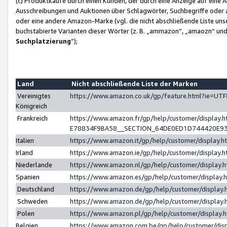
(c) Produktkäufe durch einen Kunden, der durch eine Anzeige auf eine 
Ausschreibungen und Auktionen über Schlagwörter, Suchbegriffe oder 
oder eine andere Amazon-Marke (vgl. die nicht abschließende Liste un
buchstabierte Varianten dieser Wörter (z. B. „ammazon“, „amaozn“ und „
Suchplatzierung
”);
Land
Nicht abschließende Liste der Marken
Vereinigtes
https://www.amazon.co.uk/gp/feature.html?ie=U
Königreich
Frankreich
https://www.amazon.fr/gp/help/customer/displa
E78834F9BA58__SECTION_64DE0ED1D744420E9
Italien
https://www.amazon.it/gp/help/customer/display
Irland
https://www.amazon.ie/gp/help/customer/displa
Niederlande
https://www.amazon.nl/gp/help/customer/display
Spanien
https://www.amazon.es/gp/help/customer/display
Deutschland
https://www.amazon.de/gp/help/customer/displa
Schweden
https://www.amazon.de/gp/help/customer/displa
Polen
https://www.amazon.pl/gp/help/customer/display
Belgien
https://www.amazon.com.be/gp/help/customer/d