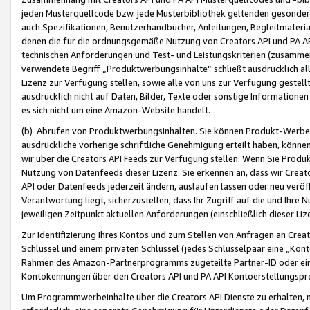
jeden Musterquellcode bzw. jede Musterbibliothek geltenden gesonder
auch Spezifikationen, Benutzerhandbücher, Anleitungen, Begleitmaterial
denen die für die ordnungsgemäße Nutzung von Creators API und PA A
technischen Anforderungen und Test- und Leistungskriterien (zusammen
verwendete Begriff „Produktwerbungsinhalte“ schließt ausdrücklich al
Lizenz zur Verfügung stellen, sowie alle von uns zur Verfügung gestel
ausdrücklich nicht auf Daten, Bilder, Texte oder sonstige Informatione
es sich nicht um eine Amazon-Website handelt.
(b) Abrufen von Produktwerbungsinhalten. Sie können Produkt-Werbein
ausdrückliche vorherige schriftliche Genehmigung erteilt haben, könn
wir über die Creators API Feeds zur Verfügung stellen. Wenn Sie Produk
Nutzung von Datenfeeds dieser Lizenz. Sie erkennen an, dass wir Creat
API oder Datenfeeds jederzeit ändern, auslaufen lassen oder neu veröffe
Verantwortung liegt, sicherzustellen, dass Ihr Zugriff auf die und Ihr
jeweiligen Zeitpunkt aktuellen Anforderungen (einschließlich dieser Liz
Zur Identifizierung Ihres Kontos und zum Stellen von Anfragen an Crea
Schlüssel und einem privaten Schlüssel (jedes Schlüsselpaar eine „Kon
Rahmen des Amazon-Partnerprogramms zugeteilte Partner-ID oder ein
Kontokennungen über den Creators API und PA API Kontoerstellungspro
Um Programmwerbeinhalte über die Creators API Dienste zu erhalten, m