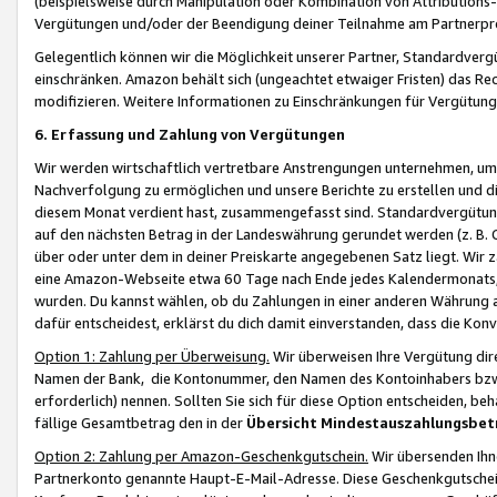
(beispielsweise durch Manipulation oder Kombination von Attributions-
Vergütungen und/oder der Beendigung deiner Teilnahme am Partnerp
Gelegentlich können wir die Möglichkeit unserer Partner, Standardv
einschränken. Amazon behält sich (ungeachtet etwaiger Fristen) das Re
modifizieren. Weitere Informationen zu Einschränkungen für Vergütung
6. Erfassung und Zahlung von Vergütungen
Wir werden wirtschaftlich vertretbare Anstrengungen unternehmen, um 
Nachverfolgung zu ermöglichen und unsere Berichte zu erstellen und di
diesem Monat verdient hast, zusammengefasst sind. Standardvergütung
auf den nächsten Betrag in der Landeswährung gerundet werden (z. B. C
über oder unter dem in deiner Preiskarte angegebenen Satz liegt. Wir
eine Amazon-Webseite etwa 60 Tage nach Ende jedes Kalendermonats, i
wurden. Du kannst wählen, ob du Zahlungen in einer anderen Währung
dafür entscheidest, erklärst du dich damit einverstanden, dass die K
Option 1: Zahlung per Überweisung.
Wir überweisen Ihre Vergütung dir
Namen der Bank, die Kontonummer, den Namen des Kontoinhabers bzw. a
erforderlich) nennen. Sollten Sie sich für diese Option entscheiden, be
fällige Gesamtbetrag den in der
Übersicht Mindestauszahlungsbet
Option 2: Zahlung per Amazon-Geschenkgutschein.
Wir übersenden Ihne
Partnerkonto genannte Haupt-E-Mail-Adresse. Diese Geschenkgutschei