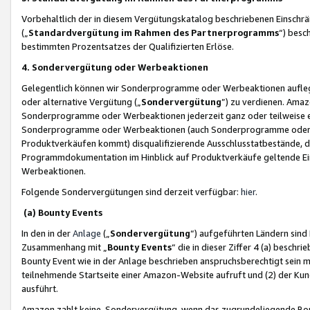
Vorbehaltlich der in diesem Vergütungskatalog beschriebenen Einschr
(„
Standardvergütung im Rahmen des Partnerprogramms
“) besc
bestimmten Prozentsatzes der Qualifizierten Erlöse.
4. Sondervergütung oder Werbeaktionen
Gelegentlich können wir Sonderprogramme oder Werbeaktionen auflegen,
oder alternative Vergütung („
Sondervergütung
”) zu verdienen. Amazo
Sonderprogramme oder Werbeaktionen jederzeit ganz oder teilweise einz
Sonderprogramme oder Werbeaktionen (auch Sonderprogramme oder We
Produktverkäufen kommt) disqualifizierende Ausschlusstatbestände, di
Programmdokumentation im Hinblick auf Produktverkäufe geltende E
Werbeaktionen.
Folgende Sondervergütungen sind derzeit verfügbar:
hier
.
(a) Bounty Events
In den in der
Anlage
(„
Sondervergütung
“) aufgeführten Ländern sind
Zusammenhang mit „
Bounty Events
“ die in dieser Ziffer 4 (a) besch
Bounty Event wie in der Anlage beschrieben anspruchsberechtigt sein mu
teilnehmende Startseite einer Amazon-Website aufruft und (2) der Kun
ausführt.
Amazon zahlt keine Sondervergütung, wenn das zugrundeliegende Boun