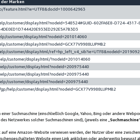
e der Marken
gp/feature.html?ie=UTF8&docId=1000642963
help/customer/display.html?nodeId=548524#GUID-602FA6E8-D724-4317-
64DE0ED1D744420E933ED292E5A7B3D3
elp/customer/display.html?nodeId=201014060
help/customer/display.html?nodeId=GCX77V9988LUPMB2
help/customer/display.html/ref=hp_left_v4_sib?ie=UTF8&nodeId=201909
help/customer/display.html/?nodeId=201014060
help/customer/display.html?nodeId=200975440
help/customer/display.html?nodeId=200975440
help/customer/display.html?nodeId=200975440
/gp/help/customer/display.html?nodeId=GCX77V9988LUPMB2
n einer Suchmaschine (einschließlich Google, Yahoo, Bing oder andere Webp
 des Netzwerkes solcher Suchmaschinen sind), (jeweils eine „
Suchmaschine
nk auf eine Amazon-Website verwiesen werden, der Nutzer über eine zwische
ischengeschalteten Website einen Link anklicken oder anderweitig bewusst a