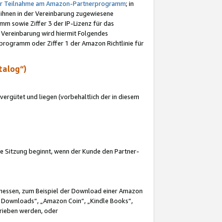
ur Teilnahme am Amazon-Partnerprogramm
; in
 ihnen in der Vereinbarung zugewiesene
m sowie Ziffer 3 der IP-Lizenz für das
 Vereinbarung wird hiermit Folgendes
programm oder Ziffer 1 der Amazon Richtlinie für
talog“)
ergütet und liegen (vorbehaltlich der in diesem
i die Sitzung beginnt, wenn der Kunde den Partner-
Ermessen, zum Beispiel der Download einer Amazon
 Downloads“, „Amazon Coin“, „Kindle Books“,
trieben werden, oder