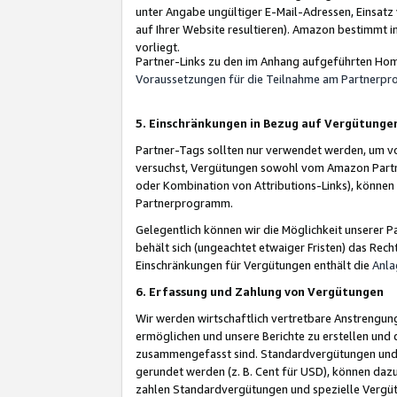
unter Angabe ungültiger E-Mail-Adressen, Einsatz
auf Ihrer Website resultieren). Amazon bestimmt i
vorliegt.
Partner-Links zu den im Anhang aufgeführten Hom
Voraussetzungen für die Teilnahme am Partnerp
5. Einschränkungen in Bezug auf Vergütunge
Partner-Tags sollten nur verwendet werden, um von 
versuchst, Vergütungen sowohl vom Amazon Partn
oder Kombination von Attributions-Links), könne
Partnerprogramm.
Gelegentlich können wir die Möglichkeit unsere
behält sich (ungeachtet etwaiger Fristen) das Rec
Einschränkungen für Vergütungen enthält die
Anla
6. Erfassung und Zahlung von Vergütungen
Wir werden wirtschaftlich vertretbare Anstrengu
ermöglichen und unsere Berichte zu erstellen und 
zusammengefasst sind. Standardvergütungen und s
gerundet werden (z. B. Cent für USD), können dazu
zahlen Standardvergütungen und spezielle Vergüt