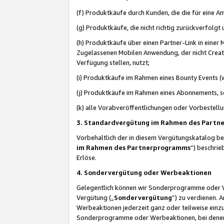
(f) Produktkäufe durch Kunden, die die für eine
(g) Produktkäufe, die nicht richtig zurückverfolg
(h) Produktkäufe über einen Partner-Link in einer
Zugelassenen Mobilen Anwendung, der nicht Creator
Verfügung stellen, nutzt;
(i) Produktkäufe im Rahmen eines Bounty Events (w
(j) Produktkäufe im Rahmen eines Abonnements, so
(k) alle Vorabveröffentlichungen oder Vorbestellu
3. Standardvergütung im Rahmen des Part
Vorbehaltlich der in diesem Vergütungskatalog b
im Rahmen des Partnerprogramms
“) beschri
Erlöse.
4. Sondervergütung oder Werbeaktionen
Gelegentlich können wir Sonderprogramme oder Wer
Vergütung („
Sondervergütung
”) zu verdienen. 
Werbeaktionen jederzeit ganz oder teilweise einz
Sonderprogramme oder Werbeaktionen, bei denen e