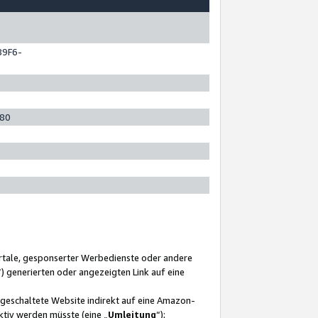
89F6-
280
ortale, gesponserter Werbedienste oder andere
“) generierten oder angezeigten Link auf eine
ngeschaltete Website indirekt auf eine Amazon-
ktiv werden müsste (eine „
Umleitung
“);