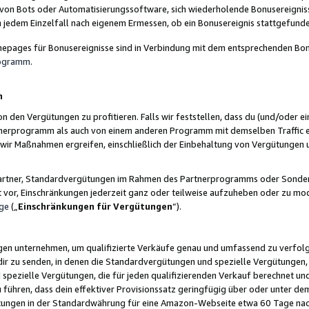
 von Bots oder Automatisierungssoftware, sich wiederholende Bonusereignisse
n jedem Einzelfall nach eigenem Ermessen, ob ein Bonusereignis stattgefund
epages für Bonusereignisse sind in Verbindung mit dem entsprechenden Bonu
rogramm
.
n
den Vergütungen zu profitieren. Falls wir feststellen, dass du (und/oder ein
erprogramm als auch von einem anderen Programm mit demselben Traffic ei
n wir Maßnahmen ergreifen, einschließlich der Einbehaltung von Vergütunge
r Partner, Standardvergütungen im Rahmen des Partnerprogramms oder Sonde
ht vor, Einschränkungen jederzeit ganz oder teilweise aufzuheben oder zu mod
ge
(„
Einschränkungen für Vergütungen
“).
ngen unternehmen, um qualifizierte Verkäufe genau und umfassend zu verfol
dir zu senden, in denen die Standardvergütungen und spezielle Vergütungen, 
pezielle Vergütungen, die für jeden qualifizierenden Verkauf berechnet un
 führen, dass dein effektiver Provisionssatz geringfügig über oder unter dem
ungen in der Standardwährung für eine Amazon-Webseite etwa 60 Tage nach