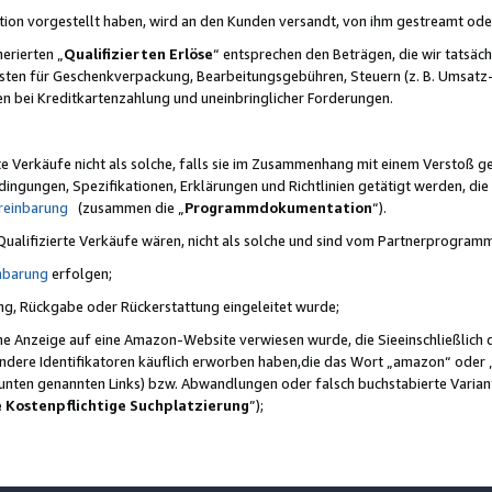
ktion vorgestellt haben, wird an den Kunden versandt, von ihm gestreamt od
erierten „
Qualifizierten Erlöse
“ entsprechen den Beträgen, die wir tatsäch
sten für Geschenkverpackung, Bearbeitungsgebühren, Steuern (z. B. Umsatz-
en bei Kreditkartenzahlung und uneinbringlicher Forderungen.
e Verkäufe nicht als solche, falls sie im Zusammenhang mit einem Verstoß 
ungen, Spezifikationen, Erklärungen und Richtlinien getätigt werden, die 
reinbarung
(zusammen die „
Programmdokumentation
“).
 Qualifizierte Verkäufe wären, nicht als solche und sind vom Partnerprogra
nbarung
erfolgen;
ung, Rückgabe oder Rückerstattung eingeleitet wurde;
ine Anzeige auf eine Amazon-Website verwiesen wurde, die Sieeinschließlich
ndere Identifikatoren käuflich erworben haben,die das Wort „amazon“ oder 
e unten genannten Links) bzw. Abwandlungen oder falsch buchstabierte Varia
e Kostenpflichtige Suchplatzierung
”);