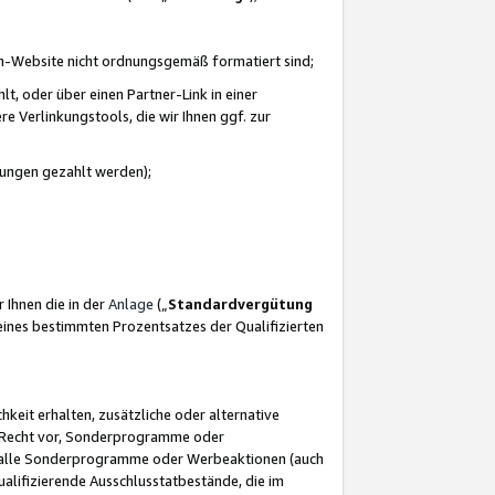
azon-Website nicht ordnungsgemäß formatiert sind;
, oder über einen Partner-Link in einer
e Verlinkungstools, die wir Ihnen ggf. zur
ütungen gezahlt werden);
 Ihnen die in der
Anlage
(„
Standardvergütung
ines bestimmten Prozentsatzes der Qualifizierten
eit erhalten, zusätzliche oder alternative
as Recht vor, Sonderprogramme oder
für alle Sonderprogramme oder Werbeaktionen (auch
lifizierende Ausschlusstatbestände, die im