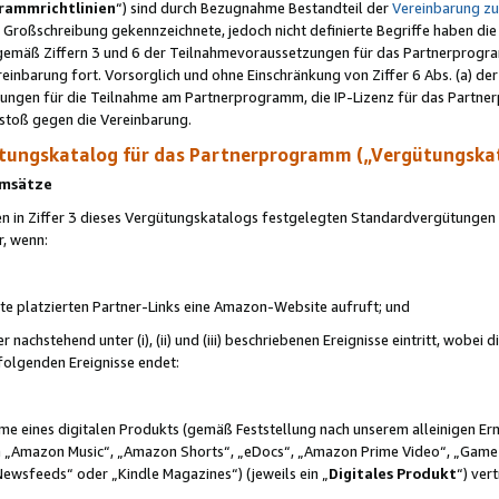
rammrichtlinien
“) sind durch Bezugnahme Bestandteil der
Vereinbarung z
Großschreibung gekennzeichnete, jedoch nicht definierte Begriffe haben die
 gemäß Ziffern 3 und 6 der Teilnahmevoraussetzungen für das Partnerprogram
nbarung fort. Vorsorglich und ohne Einschränkung von Ziffer 6 Abs. (a) der
ungen für die Teilnahme am Partnerprogramm, die IP-Lizenz für das Partner
rstoß gegen die Vereinbarung.
ungskatalog für das Partnerprogramm („Vergütungska
 Umsätze
n in Ziffer 3 dieses Vergütungskatalogs festgelegten Standardvergütungen v
r, wenn:
ite platzierten Partner-Links eine Amazon-Website aufruft; und
r nachstehend unter (i), (ii) und (iii) beschriebenen Ereignisse eintritt, wobe
 folgenden Ereignisse endet:
hme eines digitalen Produkts (gemäß Feststellung nach unserem alleinigen 
 „Amazon Music“, „Amazon Shorts“, „eDocs“, „Amazon Prime Video“, „Game
Newsfeeds“ oder „Kindle Magazines“) (jeweils ein „
Digitales Produkt
“) ver