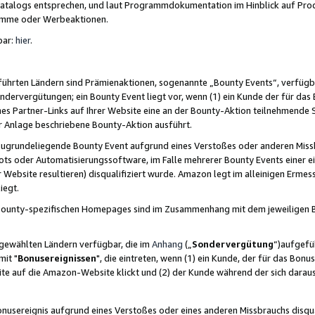
skatalogs entsprechen, und laut Programmdokumentation im Hinblick auf Pr
amme oder Werbeaktionen.
bar:
hier
.
führten Ländern sind Prämienaktionen, sogenannte „Bounty Events“, verfügb
Sondervergütungen; ein Bounty Event liegt vor, wenn (1) ein Kunde der für da
nes Partner-Links auf Ihrer Website eine an der Bounty-Aktion teilnehmende 
er Anlage beschriebene Bounty-Aktion ausführt.
ugrundeliegende Bounty Event aufgrund eines Verstoßes oder anderen Miss
ots oder Automatisierungssoftware, im Falle mehrerer Bounty Events einer e
r Website resultieren) disqualifiziert wurde. Amazon legt im alleinigen Ermess
iegt.
n Bounty-spezifischen Homepages sind im Zusammenhang mit dem jeweiligen
sgewählten Ländern verfügbar, die im
Anhang
(„
Sondervergütung
“)aufgefüh
it "
Bonusereignissen
", die eintreten, wenn (1) ein Kunde, der für das Bon
bsite auf die Amazon-Website klickt und (2) der Kunde während der sich dar
usereignis aufgrund eines Verstoßes oder eines anderen Missbrauchs disqua