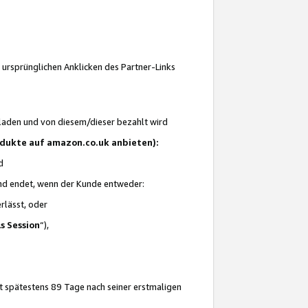
 ursprünglichen Anklicken des Partner-Links
laden und von diesem/dieser bezahlt wird
rodukte auf amazon.co.uk anbieten):
d
 und endet, wenn der Kunde entweder:
erlässt, oder
ls Session
“),
t spätestens 89 Tage nach seiner erstmaligen