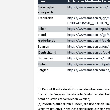
Land
Nicht abschließende List
Vereinigtes
https://www.amazon.co.uk/
Königreich
Frankreich
https://www.amazon.fr/gp/
E78834F9BA58__SECTION_
Italien
https://www.amazon.it/gp/h
Irland
https://www.amazon.ie/gp/
Niederlande
https://www.amazon.nl/gp/
Spanien
https://www.amazon.es/gp/
Deutschland
https://www.amazon.de/gp/
Schweden
https://www.amazon.de/gp/
Polen
https://www.amazon.pl/gp/
Belgien
https://www.amazon.com.be
(d) Produktkäufe durch Kunden, die über einen vo
Such- oder Verweisdienste oder Websites, die Teil
Amazon-Website verwiesen werden;
(e) Produktkäufe durch Kunden, die über einen Li
Website umleitet, ohne dass der Kunde auf der zw