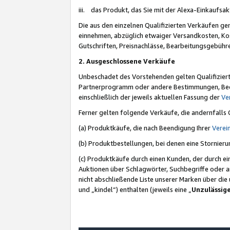
iii. das Produkt, das Sie mit der Alexa-Einkaufsa
Die aus den einzelnen Qualifizierten Verkäufen gen
einnehmen, abzüglich etwaiger Versandkosten, Ko
Gutschriften, Preisnachlässe, Bearbeitungsgebühr
2. Ausgeschlossene Verkäufe
Unbeschadet des Vorstehenden gelten Qualifiziert
Partnerprogramm oder andere Bestimmungen, Beding
einschließlich der jeweils aktuellen Fassung der
Ve
Ferner gelten folgende Verkäufe, die andernfalls
(a) Produktkäufe, die nach Beendigung Ihrer
Verei
(b) Produktbestellungen, bei denen eine Stornier
(c) Produktkäufe durch einen Kunden, der durch e
Auktionen über Schlagwörter, Suchbegriffe oder a
nicht abschließende Liste unserer Marken über di
und „kindel“) enthalten (jeweils eine „
Unzulässig