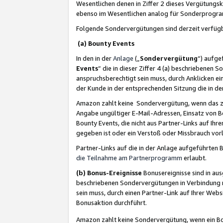
Wesentlichen denen in Ziffer 2 dieses Vergütung
ebenso im Wesentlichen analog für Sonderprogr
Folgende Sondervergütungen sind derzeit verfüg
(a) Bounty Events
In den in der
Anlage
(„
Sondervergütung
“) aufge
Events
“ die in dieser Ziffer 4 (a) beschriebenen 
anspruchsberechtigt sein muss, durch Anklicken ei
der Kunde in der entsprechenden Sitzung die in d
Amazon zahlt keine Sondervergütung, wenn das z
Angabe ungültiger E-Mail-Adressen, Einsatz von B
Bounty Events, die nicht aus Partner-Links auf Ihre
gegeben ist oder ein Verstoß oder Missbrauch vorl
Partner-Links auf die in der Anlage aufgeführte
die Teilnahme am Partnerprogramm
erlaubt.
(b) Bonus-Ereignisse
Bonusereignisse sind in au
beschriebenen Sondervergütungen in Verbindung m
sein muss, durch einen Partner-Link auf Ihrer We
Bonusaktion durchführt.
Amazon zahlt keine Sondervergütung, wenn ein Bon