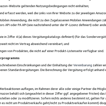
 Amazon-Website geltenden Nutzungsbedingungen nicht einhalten;
t und erfasst werden, weil die Links von Ihrer Website zu der jeweiligen Am
 Mobilen Anwendung, die nicht zu den Zugelassenen Mobilen Anwendungen zählt
s API oder PA API (wie nachstehend unter der IP-Lizenz definiert) oder ander
ie in Ziffer 4 (a) dieses Vergütungskatalogs definiert) (für das Sonderverg
weit nicht im Vertrag abweichend vereinbart, und
ngen von Produkten, die nicht auf einer Produkt-Listenseite verfügbar sind.
nerprogramms
eschriebenen Einschränkungen und der Einhaltung der
Vereinbarung
zahlen wir
ebenen Standardvergütungen. Die Berechnung der Vergütung erfolgt anhand e
beaktionen auflegen, im Rahmen derer alle oder einige Partner die Möglichk
Amazon behält sich (ungeachtet in dieser Ziffer ggf. angegebener Fristen) d
ustellen oder zu modifizieren. Sofern nichts anderes bestimmt ist, gelten 
s nicht um Produktverkäufe geht/nicht zu Produktverkäufen kommt) disqua