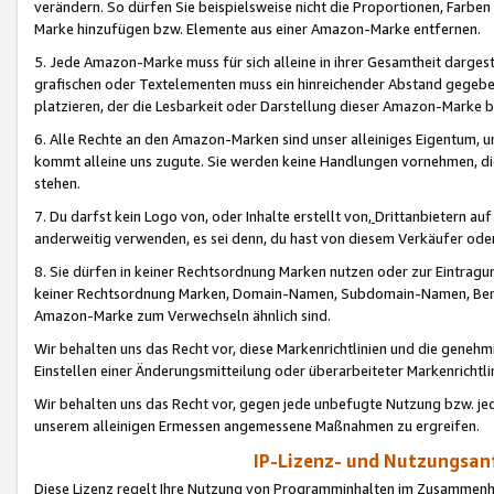
verändern. So dürfen Sie beispielsweise nicht die Proportionen, Farb
Marke hinzufügen bzw. Elemente aus einer Amazon-Marke entfernen.
5. Jede Amazon-Marke muss für sich alleine in ihrer Gesamtheit darge
grafischen oder Textelementen muss ein hinreichender Abstand gegebe
platzieren, der die Lesbarkeit oder Darstellung dieser Amazon-Marke b
6. Alle Rechte an den Amazon-Marken sind unser alleiniges Eigentum, 
kommt alleine uns zugute. Sie werden keine Handlungen vornehmen, 
stehen.
7. Du darfst kein Logo von, oder Inhalte erstellt von,
Drittanbietern au
anderweitig verwenden, es sei denn, du hast von diesem Verkäufer oder
8. Sie dürfen in keiner Rechtsordnung Marken nutzen oder zur Eintragu
keiner Rechtsordnung Marken, Domain-Namen, Subdomain-Namen, Benu
Amazon-Marke zum Verwechseln ähnlich sind.
Wir behalten uns das Recht vor, diese Markenrichtlinien und die gene
Einstellen einer Änderungsmitteilung oder überarbeiteter Markenricht
Wir behalten uns das Recht vor, gegen jede unbefugte Nutzung bzw. jede 
unserem alleinigen Ermessen angemessene Maßnahmen zu ergreifen.
IP-Lizenz- und Nutzungsan
Diese Lizenz regelt Ihre Nutzung von Programminhalten im Zusammen