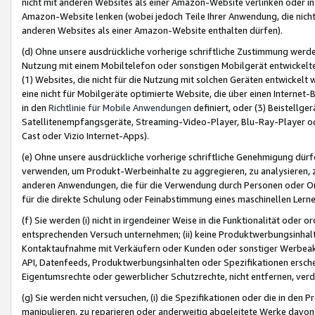
nicht mit anderen Websites als einer Amazon-Website verlinken oder i
Amazon-Website lenken (wobei jedoch Teile Ihrer Anwendung, die nich
anderen Websites als einer Amazon-Website enthalten dürfen).
(d) Ohne unsere ausdrückliche vorherige schriftliche Zustimmung werd
Nutzung mit einem Mobiltelefon oder sonstigen Mobilgerät entwickelt
(1) Websites, die nicht für die Nutzung mit solchen Geräten entwickelt
eine nicht für Mobilgeräte optimierte Website, die über einen Interne
in den
Richtlinie für Mobile Anwendungen
definiert, oder (3) Beistellge
Satellitenempfangsgeräte, Streaming-Video-Player, Blu-Ray-Player ode
Cast oder Vizio Internet-Apps).
(e) Ohne unsere ausdrückliche vorherige schriftliche Genehmigung dürfe
verwenden, um Produkt-Werbeinhalte zu aggregieren, zu analysieren, 
anderen Anwendungen, die für die Verwendung durch Personen oder Or
für die direkte Schulung oder Feinabstimmung eines maschinellen Lern
(f) Sie werden (i) nicht in irgendeiner Weise in die Funktionalität ode
entsprechenden Versuch unternehmen; (ii) keine Produktwerbungsinha
Kontaktaufnahme mit Verkäufern oder Kunden oder sonstiger Werbeaktiv
API, Datenfeeds, Produktwerbungsinhalten oder Spezifikationen erschei
Eigentumsrechte oder gewerblicher Schutzrechte, nicht entfernen, verd
(g) Sie werden nicht versuchen, (i) die Spezifikationen oder die in de
manipulieren, zu reparieren oder anderweitig abgeleitete Werke davon z