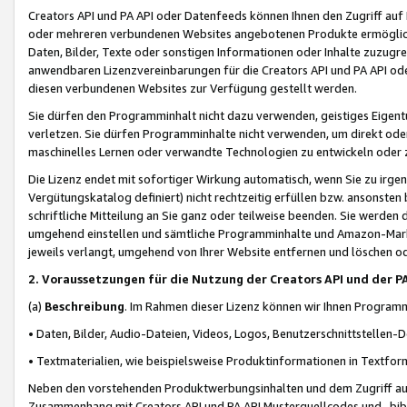
Creators API und PA API oder Datenfeeds können Ihnen den Zugriff auf D
oder mehreren verbundenen Websites angebotenen Produkte ermögliche
Daten, Bilder, Texte oder sonstigen Informationen oder Inhalte zuzugre
anwendbaren Lizenzvereinbarungen für die Creators API und PA API od
diesen verbundenen Websites zur Verfügung gestellt werden.
Sie dürfen den Programminhalt nicht dazu verwenden, geistiges Eigent
verletzen. Sie dürfen Programminhalte nicht verwenden, um direkt ode
maschinelles Lernen oder verwandte Technologien zu entwickeln oder zu
Die Lizenz endet mit sofortiger Wirkung automatisch, wenn Sie zu irg
Vergütungskatalog definiert) nicht rechtzeitig erfüllen bzw. ansonsten
schriftliche Mitteilung an Sie ganz oder teilweise beenden. Sie werden
umgehend einstellen und sämtliche Programminhalte und Amazon-Marke
jeweils verlangt, umgehend von Ihrer Website entfernen und löschen od
2. Voraussetzungen für die Nutzung der Creators API und der P
(a)
Beschreibung
. Im Rahmen dieser Lizenz können wir Ihnen Programmi
• Daten, Bilder, Audio-Dateien, Videos, Logos, Benutzerschnittstellen-
• Textmaterialien, wie beispielsweise Produktinformationen in Textfor
Neben den vorstehenden Produktwerbungsinhalten und dem Zugriff auf 
Zusammenhang mit Creators API und PA API Musterquellcodes und -bibli