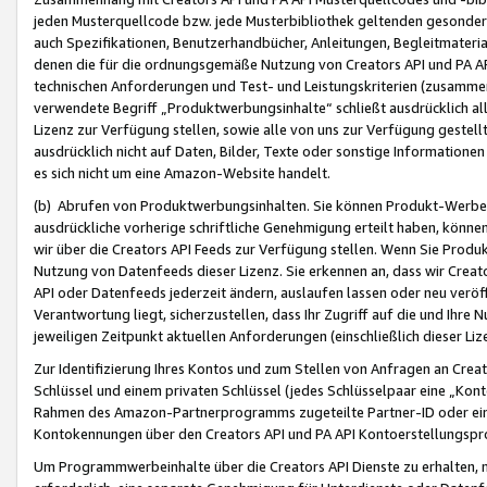
jeden Musterquellcode bzw. jede Musterbibliothek geltenden gesonder
auch Spezifikationen, Benutzerhandbücher, Anleitungen, Begleitmaterial
denen die für die ordnungsgemäße Nutzung von Creators API und PA A
technischen Anforderungen und Test- und Leistungskriterien (zusammen
verwendete Begriff „Produktwerbungsinhalte“ schließt ausdrücklich al
Lizenz zur Verfügung stellen, sowie alle von uns zur Verfügung gestel
ausdrücklich nicht auf Daten, Bilder, Texte oder sonstige Informatione
es sich nicht um eine Amazon-Website handelt.
(b) Abrufen von Produktwerbungsinhalten. Sie können Produkt-Werbein
ausdrückliche vorherige schriftliche Genehmigung erteilt haben, könn
wir über die Creators API Feeds zur Verfügung stellen. Wenn Sie Produk
Nutzung von Datenfeeds dieser Lizenz. Sie erkennen an, dass wir Creat
API oder Datenfeeds jederzeit ändern, auslaufen lassen oder neu veröffe
Verantwortung liegt, sicherzustellen, dass Ihr Zugriff auf die und Ihr
jeweiligen Zeitpunkt aktuellen Anforderungen (einschließlich dieser Liz
Zur Identifizierung Ihres Kontos und zum Stellen von Anfragen an Crea
Schlüssel und einem privaten Schlüssel (jedes Schlüsselpaar eine „Kon
Rahmen des Amazon-Partnerprogramms zugeteilte Partner-ID oder ein
Kontokennungen über den Creators API und PA API Kontoerstellungspro
Um Programmwerbeinhalte über die Creators API Dienste zu erhalten, m