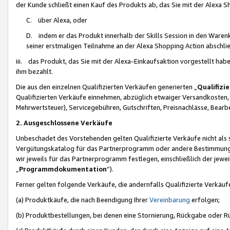
der Kunde schließt einen Kauf des Produkts ab, das Sie mit der Alexa 
C. über Alexa, oder
D. indem er das Produkt innerhalb der Skills Session in den Waren
seiner erstmaligen Teilnahme an der Alexa Shopping Action abschlie
iii. das Produkt, das Sie mit der Alexa-Einkaufsaktion vorgestellt ha
ihm bezahlt.
Die aus den einzelnen Qualifizierten Verkäufen generierten „
Qualifizi
Qualifizierten Verkäufe einnehmen, abzüglich etwaiger Versandkosten
Mehrwertsteuer), Servicegebühren, Gutschriften, Preisnachlässe, Bear
2. Ausgeschlossene Verkäufe
Unbeschadet des Vorstehenden gelten Qualifizierte Verkäufe nicht als
Vergütungskatalog für das Partnerprogramm oder andere Bestimmungen,
wir jeweils für das Partnerprogramm festlegen, einschließlich der jewe
„
Programmdokumentation
“).
Ferner gelten folgende Verkäufe, die andernfalls Qualifizierte Verkä
(a) Produktkäufe, die nach Beendigung Ihrer
Vereinbarung
erfolgen;
(b) Produktbestellungen, bei denen eine Stornierung, Rückgabe oder R