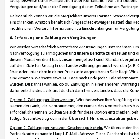
(beispielsweise durch Manipulation oder Kombination von Attributions-
Vergütungen und/oder der Beendigung deiner Teilnahme am Partnerp
Gelegentlich können wir die Möglichkeit unserer Partner, Standardv
einschränken. Amazon behält sich (ungeachtet etwaiger Fristen) das Re
modifizieren. Weitere Informationen zu Einschränkungen für Vergütung
6. Erfassung und Zahlung von Vergütungen
Wir werden wirtschaftlich vertretbare Anstrengungen unternehmen, um 
Nachverfolgung zu ermöglichen und unsere Berichte zu erstellen und di
diesem Monat verdient hast, zusammengefasst sind. Standardvergütung
auf den nächsten Betrag in der Landeswährung gerundet werden (z. B. C
über oder unter dem in deiner Preiskarte angegebenen Satz liegt. Wir
eine Amazon-Webseite etwa 60 Tage nach Ende jedes Kalendermonats, i
wurden. Du kannst wählen, ob du Zahlungen in einer anderen Währung
dafür entscheidest, erklärst du dich damit einverstanden, dass die K
Option 1: Zahlung per Überweisung.
Wir überweisen Ihre Vergütung dir
Namen der Bank, die Kontonummer, den Namen des Kontoinhabers bzw. a
erforderlich) nennen. Sollten Sie sich für diese Option entscheiden, be
fällige Gesamtbetrag den in der
Übersicht Mindestauszahlungsbet
Option 2: Zahlung per Amazon-Geschenkgutschein.
Wir übersenden Ihne
Partnerkonto genannte Haupt-E-Mail-Adresse. Diese Geschenkgutschei