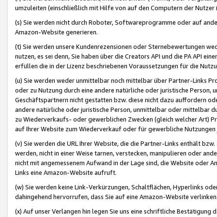
umzuleiten (einschließlich mit Hilfe von auf den Computern der Nutzer i
(s) Sie werden nicht durch Roboter, Softwareprogramme oder auf andere
Amazon-Website generieren.
(t) Sie werden unsere Kundenrezensionen oder Sternebewertungen wed
nutzen, es sei denn, Sie haben über die Creators API und die PA API e
erfüllen die in der Lizenz beschriebenen Voraussetzungen für die Nutzu
(u) Sie werden weder unmittelbar noch mittelbar über Partner-Links P
oder zu Nutzung durch eine andere natürliche oder juristische Person,
Geschäftspartnern nicht gestatten bzw. diese nicht dazu auffordern od
andere natürliche oder juristische Person, unmittelbar oder mittelbar
zu Wiederverkaufs- oder gewerblichen Zwecken (gleich welcher Art) 
auf Ihrer Website zum Wiederverkauf oder für gewerbliche Nutzungen 
(v) Sie werden die URL Ihrer Website, die die Partner-Links enthält b
werden, nicht in einer Weise tarnen, verstecken, manipulieren oder and
nicht mit angemessenem Aufwand in der Lage sind, die Website oder A
Links eine Amazon-Website aufruft.
(w) Sie werden keine Link-Verkürzungen, Schaltflächen, Hyperlinks ode
dahingehend hervorrufen, dass Sie auf eine Amazon-Website verlinken
(x) Auf unser Verlangen hin legen Sie uns eine schriftliche Bestätigung