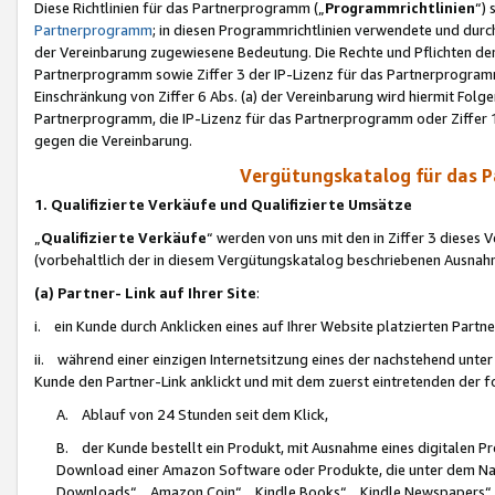
Diese Richtlinien für das Partnerprogramm („
Programmrichtlinien
“)
Partnerprogramm
; in diesen Programmrichtlinien verwendete und durch
der Vereinbarung zugewiesene Bedeutung. Die Rechte und Pflichten de
Partnerprogramm sowie Ziffer 3 der IP-Lizenz für das Partnerprogram
Einschränkung von Ziffer 6 Abs. (a) der Vereinbarung wird hiermit Fol
Partnerprogramm, die IP-Lizenz für das Partnerprogramm oder Ziffer 1
gegen die Vereinbarung.
Vergütungskatalog für das 
1. Qualifizierte Verkäufe und Qualifizierte Umsätze
„
Qualifizierte Verkäufe
“ werden von uns mit den in Ziffer 3 diese
(vorbehaltlich der in diesem Vergütungskatalog beschriebenen Ausnah
(a) Partner- Link auf Ihrer Site
:
i. ein Kunde durch Anklicken eines auf Ihrer Website platzierten Part
ii. während einer einzigen Internetsitzung eines der nachstehend unter (i)
Kunde den Partner-Link anklickt und mit dem zuerst eintretenden der f
A. Ablauf von 24 Stunden seit dem Klick,
B. der Kunde bestellt ein Produkt, mit Ausnahme eines digitalen P
Download einer Amazon Software oder Produkte, die unter dem N
Downloads“, „Amazon Coin“, „Kindle Books“, „Kindle Newspapers“, „