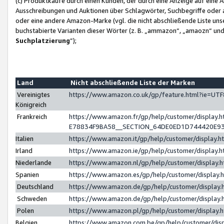
(c) Produktkäufe durch einen Kunden, der durch eine Anzeige auf eine 
Ausschreibungen und Auktionen über Schlagwörter, Suchbegriffe oder 
oder eine andere Amazon-Marke (vgl. die nicht abschließende Liste un
buchstabierte Varianten dieser Wörter (z. B. „ammazon“, „amaozn“ und „
Suchplatzierung
”);
Land
Nicht abschließende Liste der Marken
Vereinigtes
https://www.amazon.co.uk/gp/feature.html?ie=U
Königreich
Frankreich
https://www.amazon.fr/gp/help/customer/displa
E78834F9BA58__SECTION_64DE0ED1D744420E9
Italien
https://www.amazon.it/gp/help/customer/display
Irland
https://www.amazon.ie/gp/help/customer/displa
Niederlande
https://www.amazon.nl/gp/help/customer/display
Spanien
https://www.amazon.es/gp/help/customer/display
Deutschland
https://www.amazon.de/gp/help/customer/displa
Schweden
https://www.amazon.de/gp/help/customer/displa
Polen
https://www.amazon.pl/gp/help/customer/display
Belgien
https://www.amazon.com.be/gp/help/customer/d