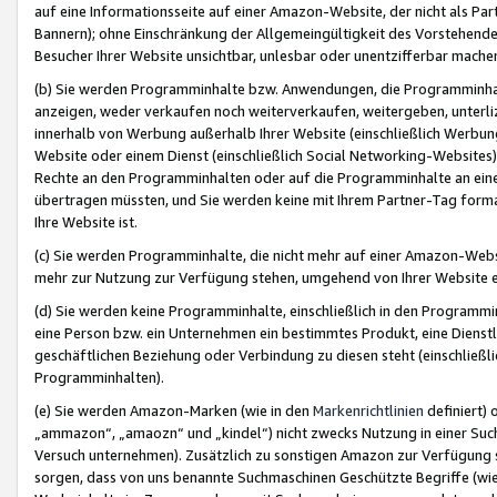
auf eine Informationsseite auf einer Amazon-Website, der nicht als Part
Bannern); ohne Einschränkung der Allgemeingültigkeit des Vorstehende
Besucher Ihrer Website unsichtbar, unlesbar oder unentzifferbar mache
(b) Sie werden Programminhalte bzw. Anwendungen, die Programminhalt
anzeigen, weder verkaufen noch weiterverkaufen, weitergeben, unterli
innerhalb von Werbung außerhalb Ihrer Website (einschließlich Werbun
Website oder einem Dienst (einschließlich Social Networking-Website
Rechte an den Programminhalten oder auf die Programminhalte an eine a
übertragen müssten, und Sie werden keine mit Ihrem Partner-Tag formati
Ihre Website ist.
(c) Sie werden Programminhalte, die nicht mehr auf einer Amazon-Websit
mehr zur Nutzung zur Verfügung stehen, umgehend von Ihrer Website e
(d) Sie werden keine Programminhalte, einschließlich in den Programmin
eine Person bzw. ein Unternehmen ein bestimmtes Produkt, eine Dienstle
geschäftlichen Beziehung oder Verbindung zu diesen steht (einschließli
Programminhalten).
(e) Sie werden Amazon-Marken (wie in den
Markenrichtlinien
definiert) 
„ammazon“, „amaozn“ und „kindel“) nicht zwecks Nutzung in einer Suc
Versuch unternehmen). Zusätzlich zu sonstigen Amazon zur Verfügung 
sorgen, dass von uns benannte Suchmaschinen Geschützte Begriffe (wie 