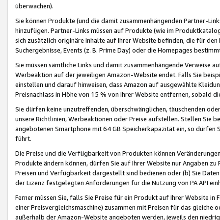
überwachen).
Sie können Produkte (und die damit zusammenhängenden Partner-Links)
hinzufügen. Partner-Links müssen auf Produkte (wie im Produktkatalog de
sich zusätzlich originäre Inhalte auf Ihrer Website befinden, die für 
Suchergebnisse, Events (z. B. Prime Day) oder die Homepages bestimmte
Sie müssen sämtliche Links und damit zusammenhängende Verweise auf z
Werbeaktion auf der jeweiligen Amazon-Website endet. Falls Sie beisp
einstellen und darauf hinweisen, dass Amazon auf ausgewählte Kleidun
Preisnachlass in Höhe von 15 % von Ihrer Website entfernen, sobald di
Sie dürfen keine unzutreffenden, überschwänglichen, täuschenden od
unsere Richtlinien, Werbeaktionen oder Preise aufstellen. Stellen Sie 
angebotenen Smartphone mit 64 GB Speicherkapazität ein, so dürfen S
führt.
Die Preise und die Verfügbarkeit von Produkten können Veränderungen 
Produkte ändern können, dürfen Sie auf Ihrer Website nur Angaben zu P
Preisen und Verfügbarkeit dargestellt sind bedienen oder (b) Sie Daten
der Lizenz festgelegten Anforderungen für die Nutzung von PA API einh
Ferner müssen Sie, falls Sie Preise für ein Produkt auf Ihrer Website in 
einer Preisvergleichsmaschine) zusammen mit Preisen für das gleiche o
außerhalb der Amazon-Website angeboten werden, jeweils den niedrigst