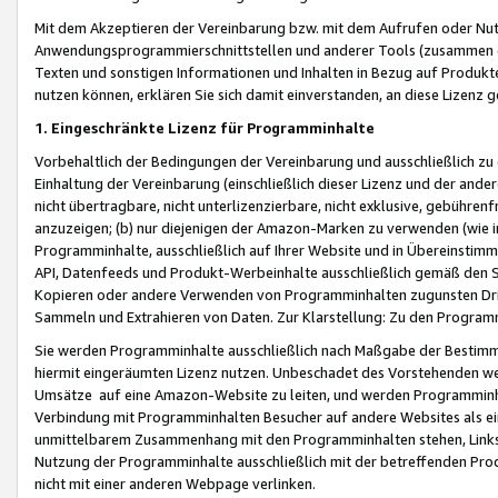
Mit dem Akzeptieren der Vereinbarung bzw. mit dem Aufrufen oder Nutz
Anwendungsprogrammierschnittstellen und anderer Tools (zusammen die
Texten und sonstigen Informationen und Inhalten in Bezug auf Produkte
nutzen können, erklären Sie sich damit einverstanden, an diese Lizenz 
1. Eingeschränkte Lizenz für Programminhalte
Vorbehaltlich der Bedingungen der Vereinbarung und ausschließlich z
Einhaltung der Vereinbarung (einschließlich dieser Lizenz und der ande
nicht übertragbare, nicht unterlizenzierbare, nicht exklusive, gebühren
anzuzeigen; (b) nur diejenigen der Amazon-Marken zu verwenden (wie in 
Programminhalte, ausschließlich auf Ihrer Website und in Übereinstimmu
API, Datenfeeds und Produkt-Werbeinhalte ausschließlich gemäß den Spe
Kopieren oder andere Verwenden von Programminhalten zugunsten Dri
Sammeln und Extrahieren von Daten. Zur Klarstellung: Zu den Program
Sie werden Programminhalte ausschließlich nach Maßgabe der Besti
hiermit eingeräumten Lizenz nutzen. Unbeschadet des Vorstehenden we
Umsätze auf eine Amazon-Website zu leiten, und werden Programminhal
Verbindung mit Programminhalten Besucher auf andere Websites als ein
unmittelbarem Zusammenhang mit den Programminhalten stehen, Links z
Nutzung der Programminhalte ausschließlich mit der betreffenden Pr
nicht mit einer anderen Webpage verlinken.