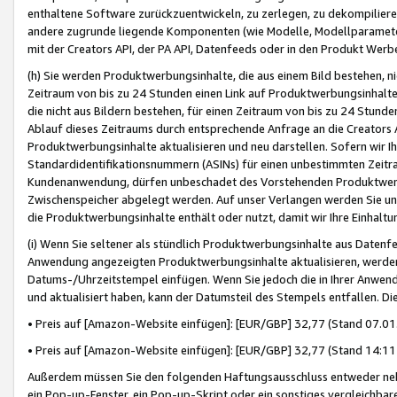
enthaltene Software zurückzuentwickeln, zu zerlegen, zu dekompilier
andere zugrunde liegende Komponenten (wie Modelle, Modellparameter
mit der Creators API, der PA API, Datenfeeds oder in den Produkt Werb
(h) Sie werden Produktwerbungsinhalte, die aus einem Bild bestehen, ni
Zeitraum von bis zu 24 Stunden einen Link auf Produktwerbungsinhalte
die nicht aus Bildern bestehen, für einen Zeitraum von bis zu 24 Stund
Ablauf dieses Zeitraums durch entsprechende Anfrage an die Creators 
Produktwerbungsinhalte aktualisieren und neu darstellen. Sofern wir Ih
Standardidentifikationsnummern (ASINs) für einen unbestimmten Zeitra
Kundenanwendung, dürfen unbeschadet des Vorstehenden Produktwerbu
Zwischenspeicher abgelegt werden. Auf unser Verlangen werden Sie un
die Produktwerbungsinhalte enthält oder nutzt, damit wir Ihre Einhalt
(i) Wenn Sie seltener als stündlich Produktwerbungsinhalte aus Datenfe
Anwendung angezeigten Produktwerbungsinhalte aktualisieren, werden 
Datums-/Uhrzeitstempel einfügen. Wenn Sie jedoch die in Ihrer Anwe
und aktualisiert haben, kann der Datumsteil des Stempels entfallen. Dies
• Preis auf [Amazon-Website einfügen]: [EUR/GBP] 32,77 (Stand 07.01.
• Preis auf [Amazon-Website einfügen]: [EUR/GBP] 32,77 (Stand 14:11 
Außerdem müssen Sie den folgenden Haftungsausschluss entweder neb
ein Pop-up-Fenster, ein Pop-up-Skript oder ein sonstiges vergleichba