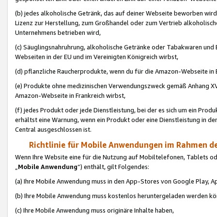
(b) jedes alkoholische Getränk, das auf deiner Webseite beworben wird
Lizenz zur Herstellung, zum Großhandel oder zum Vertrieb alkoholisch
Unternehmens betrieben wird,
(c) Säuglingsnahruhrung, alkoholische Getränke oder Tabakwaren und E
Webseiten in der EU und im Vereinigten Königreich wirbst,
(d) pflanzliche Raucherprodukte, wenn du für die Amazon-Webseite in B
(e) Produkte ohne medizinischen Verwendungszweck gemäß Anhang XVI 
Amazon-Webseite in Frankreich wirbst,
(f) jedes Produkt oder jede Dienstleistung, bei der es sich um ein Prod
erhältst eine Warnung, wenn ein Produkt oder eine Dienstleistung in de
Central ausgeschlossen ist.
Richtlinie für Mobile Anwendungen im Rahmen de
Wenn Ihre Website eine für die Nutzung auf Mobiltelefonen, Tablets 
„
Mobile Anwendung
“) enthält, gilt Folgendes:
(a) Ihre Mobile Anwendung muss in den App-Stores von Google Play, A
(b) Ihre Mobile Anwendung muss kostenlos heruntergeladen werden könn
(c) Ihre Mobile Anwendung muss originäre Inhalte haben,