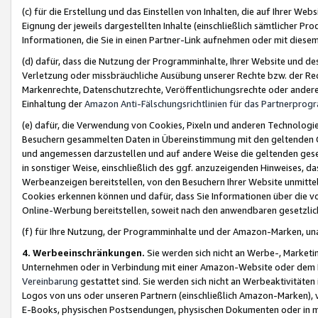
(c) für die Erstellung und das Einstellen von Inhalten, die auf Ihrer We
Eignung der jeweils dargestellten Inhalte (einschließlich sämtlicher 
Informationen, die Sie in einen Partner-Link aufnehmen oder mit diese
(d) dafür, dass die Nutzung der Programminhalte, Ihrer Website und des 
Verletzung oder missbräuchliche Ausübung unserer Rechte bzw. der Recht
Markenrechte, Datenschutzrechte, Veröffentlichungsrechte oder anderer
Einhaltung der
Amazon Anti-Fälschungsrichtlinien für das Partnerpro
(e) dafür, die Verwendung von Cookies, Pixeln und anderen Technologien
Besuchern gesammelten Daten in Übereinstimmung mit den geltenden Ge
und angemessen darzustellen und auf andere Weise die geltenden geset
in sonstiger Weise, einschließlich des ggf. anzuzeigenden Hinweises, d
Werbeanzeigen bereitstellen, von den Besuchern Ihrer Website unmitte
Cookies erkennen können und dafür, dass Sie Informationen über die v
Online-Werbung bereitstellen, soweit nach den anwendbaren gesetzlic
(f) für Ihre Nutzung, der Programminhalte und der Amazon-Marken, u
4. Werbeeinschränkungen.
Sie werden sich nicht an Werbe-, Market
Unternehmen oder in Verbindung mit einer Amazon-Website oder dem Pa
Vereinbarung
gestattet sind. Sie werden sich nicht an Werbeaktivitäten
Logos von uns oder unseren Partnern (einschließlich Amazon-Marken), 
E-Books, physischen Postsendungen, physischen Dokumenten oder in 