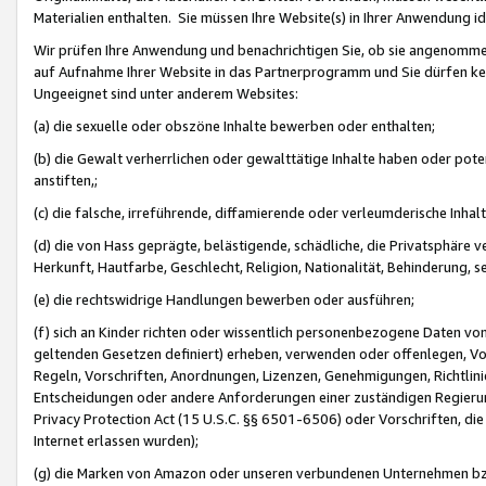
Materialien enthalten. Sie müssen Ihre Website(s) in Ihrer Anwendung ide
Wir prüfen Ihre Anwendung und benachrichtigen Sie, ob sie angenommen
auf Aufnahme Ihrer Website in das Partnerprogramm und Sie dürfen kei
Ungeeignet sind unter anderem Websites:
(a) die sexuelle oder obszöne Inhalte bewerben oder enthalten;
(b) die Gewalt verherrlichen oder gewalttätige Inhalte haben oder pot
anstiften,;
(c) die falsche, irreführende, diffamierende oder verleumderische Inha
(d) die von Hass geprägte, belästigende, schädliche, die Privatsphäre v
Herkunft, Hautfarbe, Geschlecht, Religion, Nationalität, Behinderung, 
(e) die rechtswidrige Handlungen bewerben oder ausführen;
(f) sich an Kinder richten oder wissentlich personenbezogene Daten vo
geltenden Gesetzen definiert) erheben, verwenden oder offenlegen, Vo
Regeln, Vorschriften, Anordnungen, Lizenzen, Genehmigungen, Richtlini
Entscheidungen oder andere Anforderungen einer zuständigen Regierung
Privacy Protection Act (15 U.S.C. §§ 6501-6506) oder Vorschriften, di
Internet erlassen wurden);
(g) die Marken von Amazon oder unseren verbundenen Unternehmen b