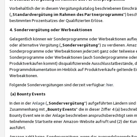
Vorbehaltlich der in diesem Vergütungskatalog beschriebenen Einschr
(„
Standardvergütung im Rahmen des Partnerprogramms
“) besc
bestimmten Prozentsatzes der Qualifizierten Erlöse.
4. Sondervergütung oder Werbeaktionen
Gelegentlich können wir Sonderprogramme oder Werbeaktionen auflegen,
oder alternative Vergütung („
Sondervergütung
”) zu verdienen. Amazo
Sonderprogramme oder Werbeaktionen jederzeit ganz oder teilweise einz
Sonderprogramme oder Werbeaktionen (auch Sonderprogramme oder We
Produktverkäufen kommt) disqualifizierende Ausschlusstatbestände, di
Programmdokumentation im Hinblick auf Produktverkäufe geltende E
Werbeaktionen.
Folgende Sondervergütungen sind derzeit verfügbar:
hier
.
(a) Bounty Events
In den in der
Anlage
(„
Sondervergütung
“) aufgeführten Ländern sind
Zusammenhang mit „
Bounty Events
“ die in dieser Ziffer 4 (a) besch
Bounty Event wie in der Anlage beschrieben anspruchsberechtigt sein mu
teilnehmende Startseite einer Amazon-Website aufruft und (2) der Kun
ausführt.
Amazon zahlt keine Sondervergütung, wenn das zugrundeliegende Boun