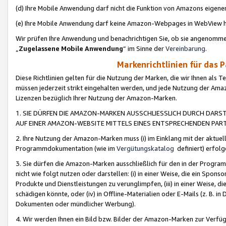
(d) Ihre Mobile Anwendung darf nicht die Funktion von Amazons eige
(e) Ihre Mobile Anwendung darf keine Amazon-Webpages in WebView 
Wir prüfen Ihre Anwendung und benachrichtigen Sie, ob sie angenomm
„
Zugelassene Mobile Anwendung
“ im Sinne der
Vereinbarung
.
Markenrichtlinien für das 
Diese Richtlinien gelten für die Nutzung der Marken, die wir Ihnen als 
müssen jederzeit strikt eingehalten werden, und jede Nutzung der Ama
Lizenzen bezüglich Ihrer Nutzung der Amazon-Marken.
1. SIE DÜRFEN DIE AMAZON-MARKEN AUSSCHLIESSLICH DURCH DARS
AUF EINER AMAZON-WEBSITE MITTELS EINES ENTSPRECHENDEN PART
2. Ihre Nutzung der Amazon-Marken muss (i) im Einklang mit der aktuells
Programmdokumentation (wie im
Vergütungskatalog
definiert) erfolg
3. Sie dürfen die Amazon-Marken ausschließlich für den in der Progr
nicht wie folgt nutzen oder darstellen: (i) in einer Weise, die ein Spo
Produkte und Dienstleistungen zu verunglimpfen, (iii) in einer Weise
schädigen könnte, oder (iv) in Offline-Materialien oder E-Mails (z. B.
Dokumenten oder mündlicher Werbung).
4. Wir werden Ihnen ein Bild bzw. Bilder der Amazon-Marken zur Verfüg