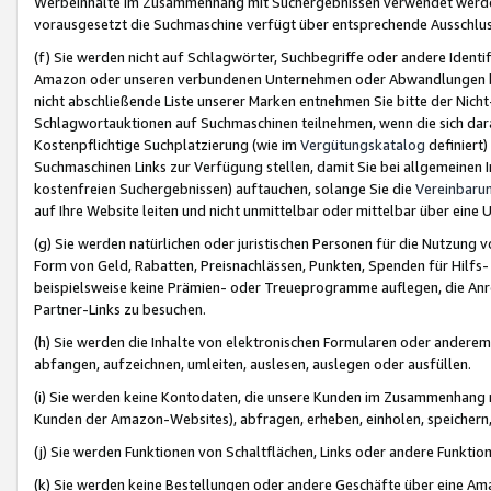
Werbeinhalte im Zusammenhang mit Suchergebnissen verwendet werden,
vorausgesetzt die Suchmaschine verfügt über entsprechende Ausschlu
(f) Sie werden nicht auf Schlagwörter, Suchbegriffe oder andere Ident
Amazon oder unseren verbundenen Unternehmen oder Abwandlungen bzw
nicht abschließende Liste unserer Marken entnehmen Sie bitte der Nich
Schlagwortauktionen auf Suchmaschinen teilnehmen, wenn die sich da
Kostenpflichtige Suchplatzierung (wie im
Vergütungskatalog
definiert
Suchmaschinen Links zur Verfügung stellen, damit Sie bei allgemeinen I
kostenfreien Suchergebnissen) auftauchen, solange Sie die
Vereinbaru
auf Ihre Website leiten und nicht unmittelbar oder mittelbar über eine
(g) Sie werden natürlichen oder juristischen Personen für die Nutzung 
Form von Geld, Rabatten, Preisnachlässen, Punkten, Spenden für Hilfs
beispielsweise keine Prämien- oder Treueprogramme auflegen, die Anrei
Partner-Links zu besuchen.
(h) Sie werden die Inhalte von elektronischen Formularen oder anderem M
abfangen, aufzeichnen, umleiten, auslesen, auslegen oder ausfüllen.
(i) Sie werden keine Kontodaten, die unsere Kunden im Zusammenhang 
Kunden der Amazon-Websites), abfragen, erheben, einholen, speichern,
(j) Sie werden Funktionen von Schaltflächen, Links oder andere Funkti
(k) Sie werden keine Bestellungen oder andere Geschäfte über eine Ama