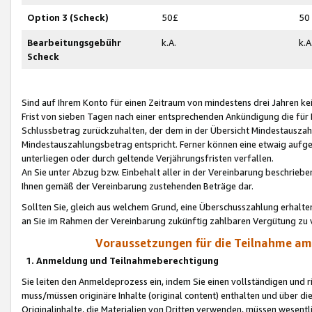
Option 3 (Scheck)
50£
50
Bearbeitungsgebühr
k.A.
k.A
Scheck
Sind auf Ihrem Konto für einen Zeitraum von mindestens drei Jahren kein
Frist von sieben Tagen nach einer entsprechenden Ankündigung die für
Schlussbetrag zurückzuhalten, der dem in der Übersicht Mindestausz
Mindestauszahlungsbetrag entspricht. Ferner können eine etwaig aufg
unterliegen oder durch geltende Verjährungsfristen verfallen.
An Sie unter Abzug bzw. Einbehalt aller in der Vereinbarung beschrieb
Ihnen gemäß der Vereinbarung zustehenden Beträge dar.
Sollten Sie, gleich aus welchem Grund, eine Überschusszahlung erhalte
an Sie im Rahmen der Vereinbarung zukünftig zahlbaren Vergütung zu 
Voraussetzungen für die Teilnahme a
1. Anmeldung und Teilnahmeberechtigung
Sie leiten den Anmeldeprozess ein, indem Sie einen vollständigen und 
muss/müssen originäre Inhalte (original content) enthalten und über d
Originalinhalte, die Materialien von Dritten verwenden, müssen wese