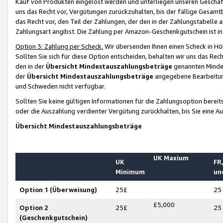
Kauf von Produkten eingelöst werden und unterliegen unseren Geschäf
uns das Recht vor, Vergütungen zurückzuhalten, bis der fällige Gesamt
das Recht vor, den Teil der Zahlungen, der den in der Zahlungstabelle 
Zahlungsart angibst. Die Zahlung per Amazon-Geschenkgutschein ist in
Option 3: Zahlung per Scheck.
Wir übersenden Ihnen einen Scheck in Höh
Sollten Sie sich für diese Option entscheiden, behalten wir uns das Rec
den in der
Übersicht Mindestauszahlungsbeträge
genannten Mindest
der
Übersicht Mindestauszahlungsbeträge
angegebene Bearbeitung
und Schweden nicht verfügbar.
Sollten Sie keine gültigen Informationen für die Zahlungsoption bereit
oder die Auszahlung verdienter Vergütung zurückhalten, bis Sie eine A
Übersicht Mindestauszahlungsbeträge
UK Maxium
UK
FR,
Minimum
un
Option 1 (Überweisung)
25£
25
£5,000
Option 2
25£
25
(Geschenkgutschein)