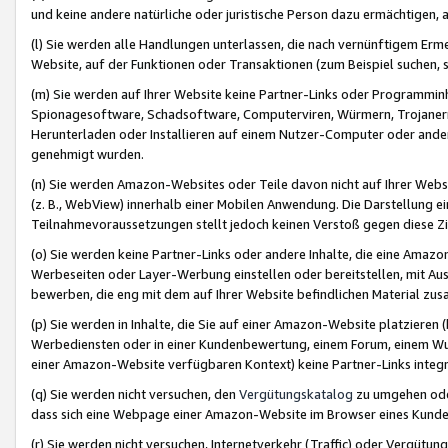
und keine andere natürliche oder juristische Person dazu ermächtigen, a
(l) Sie werden alle Handlungen unterlassen, die nach vernünftigem Erme
Website, auf der Funktionen oder Transaktionen (zum Beispiel suchen, s
(m) Sie werden auf Ihrer Website keine Partner-Links oder Programmin
Spionagesoftware, Schadsoftware, Computerviren, Würmern, Trojaner
Herunterladen oder Installieren auf einem Nutzer-Computer oder ande
genehmigt wurden.
(n) Sie werden Amazon-Websites oder Teile davon nicht auf Ihrer Websi
(z. B., WebView) innerhalb einer Mobilen Anwendung. Die Darstellung ein
Teilnahmevoraussetzungen stellt jedoch keinen Verstoß gegen diese Zif
(o) Sie werden keine Partner-Links oder andere Inhalte, die eine Am
Werbeseiten oder Layer-Werbung einstellen oder bereitstellen, mit Au
bewerben, die eng mit dem auf Ihrer Website befindlichen Material z
(p) Sie werden in Inhalte, die Sie auf einer Amazon-Website platzier
Werbediensten oder in einer Kundenbewertung, einem Forum, einem Wun
einer Amazon-Website verfügbaren Kontext) keine Partner-Links integr
(q) Sie werden nicht versuchen, den
Vergütungskatalog
zu umgehen oder
dass sich eine Webpage einer Amazon-Website im Browser eines Kunden 
(r) Sie werden nicht versuchen, Internetverkehr (Traffic) oder Vergü