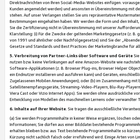
Direktnachrichten von Ihren Social-Media-Websites einfügen. vorausg
Kunden angemeldet werden) und ansonsten in Übereinstimmung mit der
stehen. Auf unser Verlangen stellen Sie uns repräsentative Mustermater
Bestimmungen eingehalten haben. Wir werden die Form und den Inhalt, di
Sie die Zertifizierung nicht in Übereinstimmung mit unserer Aufforderu
Klarstellung: (i) Für die Zwecke der geltenden Marketinggesetze (z. 
von 1991 und ähnlicher oder Nachfolgegesetze) sind Sie der „Absender“ j
Gesetze und Standards und Best Practices der Marketingbranche für 
5. Verbreitung von Partner-Links über Software und Geräte
Sie
nutzen bzw. keine Verlinkungen auf eine Amazon-Website wie nachsteh
Software-Applikationen (z. B. Browser Plug-ins, Browser Helper Objec
ein Endnutzer installieren und ausführen kann) und Geräten, einschlie
Zugelassenen Mobilen Anwendungen); oder (b) im Zusammenhang mit bzw.
Satellitenempfangsgeräte, Streaming-Video-Playern, Blu-Ray-Playern 
Viera Cast oder Vizio Internet Apps). Sie werden ohne ausdrückliche v
Entwicklung von Modellen des maschinellen Lernens oder verwandter 
6. Inhalte auf Ihrer Website
. Sie tragen die ausschließliche Verantwo
(a) Sie werden Programminhalte in keiner Weise ergänzen, löschen oder
Informationen; Sie dürfen aus einer Bilddatei bestehende Programminhal
erhalten bleiben bzw. aus Text bestehende Programminhalte so kürzen, 
Kürzung nicht sachlich falsch oder irreführend wird. Einige Arten von L