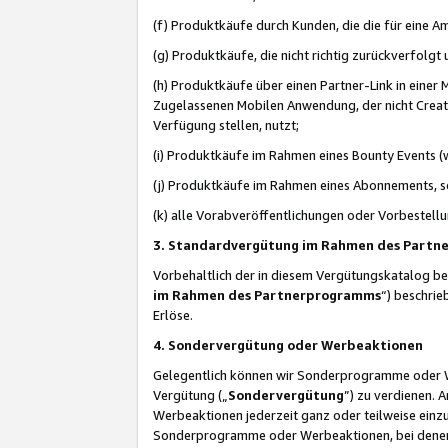
(f) Produktkäufe durch Kunden, die die für eine
(g) Produktkäufe, die nicht richtig zurückverfolg
(h) Produktkäufe über einen Partner-Link in einer
Zugelassenen Mobilen Anwendung, der nicht Creator
Verfügung stellen, nutzt;
(i) Produktkäufe im Rahmen eines Bounty Events (w
(j) Produktkäufe im Rahmen eines Abonnements, so
(k) alle Vorabveröffentlichungen oder Vorbestellu
3. Standardvergütung im Rahmen des Part
Vorbehaltlich der in diesem Vergütungskatalog b
im Rahmen des Partnerprogramms
“) beschri
Erlöse.
4. Sondervergütung oder Werbeaktionen
Gelegentlich können wir Sonderprogramme oder Wer
Vergütung („
Sondervergütung
”) zu verdienen. 
Werbeaktionen jederzeit ganz oder teilweise einz
Sonderprogramme oder Werbeaktionen, bei denen e