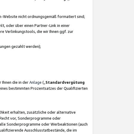
azon-Website nicht ordnungsgemäß formatiert sind;
, oder über einen Partner-Link in einer
e Verlinkungstools, die wir Ihnen ggf. zur
ütungen gezahlt werden);
 Ihnen die in der
Anlage
(„
Standardvergütung
ines bestimmten Prozentsatzes der Qualifizierten
eit erhalten, zusätzliche oder alternative
as Recht vor, Sonderprogramme oder
für alle Sonderprogramme oder Werbeaktionen (auch
lifizierende Ausschlusstatbestände, die im