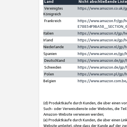
Land
Nicht abschließende List
Vereinigtes
https://www.amazon.co.uk/
Königreich
Frankreich
https://www.amazon.fr/gp/
E78834F9BA58__SECTION_
Italien
https://www.amazon.it/gp/h
Irland
https://www.amazon.ie/gp/
Niederlande
https://www.amazon.nl/gp/
Spanien
https://www.amazon.es/gp/
Deutschland
https://www.amazon.de/gp/
Schweden
https://www.amazon.de/gp/
Polen
https://www.amazon.pl/gp/
Belgien
https://www.amazon.com.be
(d) Produktkäufe durch Kunden, die über einen vo
Such- oder Verweisdienste oder Websites, die Teil
Amazon-Website verwiesen werden;
(e) Produktkäufe durch Kunden, die über einen Li
Website umleitet, ohne dass der Kunde auf der zw