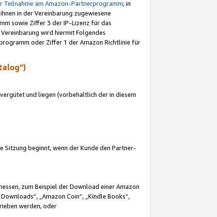
ur Teilnahme am Amazon-Partnerprogramm
; in
 ihnen in der Vereinbarung zugewiesene
m sowie Ziffer 3 der IP-Lizenz für das
 Vereinbarung wird hiermit Folgendes
programm oder Ziffer 1 der Amazon Richtlinie für
talog“)
ergütet und liegen (vorbehaltlich der in diesem
i die Sitzung beginnt, wenn der Kunde den Partner-
Ermessen, zum Beispiel der Download einer Amazon
 Downloads“, „Amazon Coin“, „Kindle Books“,
trieben werden, oder