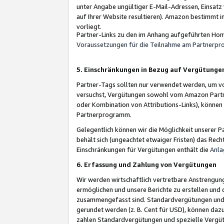
unter Angabe ungültiger E-Mail-Adressen, Einsatz
auf Ihrer Website resultieren). Amazon bestimmt i
vorliegt.
Partner-Links zu den im Anhang aufgeführten Hom
Voraussetzungen für die Teilnahme am Partnerp
5. Einschränkungen in Bezug auf Vergütunge
Partner-Tags sollten nur verwendet werden, um von 
versuchst, Vergütungen sowohl vom Amazon Partn
oder Kombination von Attributions-Links), könne
Partnerprogramm.
Gelegentlich können wir die Möglichkeit unsere
behält sich (ungeachtet etwaiger Fristen) das Rec
Einschränkungen für Vergütungen enthält die
Anla
6. Erfassung und Zahlung von Vergütungen
Wir werden wirtschaftlich vertretbare Anstrengu
ermöglichen und unsere Berichte zu erstellen und 
zusammengefasst sind. Standardvergütungen und s
gerundet werden (z. B. Cent für USD), können dazu
zahlen Standardvergütungen und spezielle Vergüt