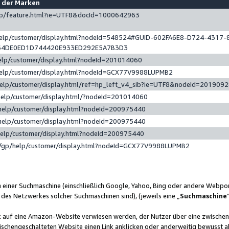
e der Marken
gp/feature.html?ie=UTF8&docId=1000642963
help/customer/display.html?nodeId=548524#GUID-602FA6E8-D724-4317-
64DE0ED1D744420E933ED292E5A7B3D3
elp/customer/display.html?nodeId=201014060
help/customer/display.html?nodeId=GCX77V9988LUPMB2
help/customer/display.html/ref=hp_left_v4_sib?ie=UTF8&nodeId=201909
help/customer/display.html/?nodeId=201014060
help/customer/display.html?nodeId=200975440
help/customer/display.html?nodeId=200975440
help/customer/display.html?nodeId=200975440
/gp/help/customer/display.html?nodeId=GCX77V9988LUPMB2
n einer Suchmaschine (einschließlich Google, Yahoo, Bing oder andere Webp
 des Netzwerkes solcher Suchmaschinen sind), (jeweils eine „
Suchmaschine
nk auf eine Amazon-Website verwiesen werden, der Nutzer über eine zwische
ischengeschalteten Website einen Link anklicken oder anderweitig bewusst a