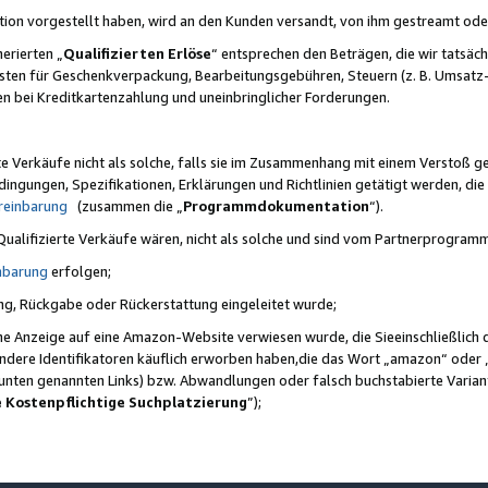
ktion vorgestellt haben, wird an den Kunden versandt, von ihm gestreamt od
erierten „
Qualifizierten Erlöse
“ entsprechen den Beträgen, die wir tatsäch
sten für Geschenkverpackung, Bearbeitungsgebühren, Steuern (z. B. Umsatz-
en bei Kreditkartenzahlung und uneinbringlicher Forderungen.
e Verkäufe nicht als solche, falls sie im Zusammenhang mit einem Verstoß 
ungen, Spezifikationen, Erklärungen und Richtlinien getätigt werden, die 
reinbarung
(zusammen die „
Programmdokumentation
“).
 Qualifizierte Verkäufe wären, nicht als solche und sind vom Partnerprogra
nbarung
erfolgen;
ung, Rückgabe oder Rückerstattung eingeleitet wurde;
ine Anzeige auf eine Amazon-Website verwiesen wurde, die Sieeinschließlich
ndere Identifikatoren käuflich erworben haben,die das Wort „amazon“ oder 
e unten genannten Links) bzw. Abwandlungen oder falsch buchstabierte Varia
e Kostenpflichtige Suchplatzierung
”);