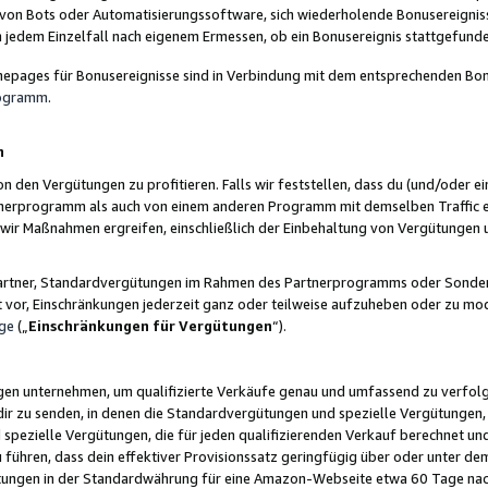
 von Bots oder Automatisierungssoftware, sich wiederholende Bonusereignisse
n jedem Einzelfall nach eigenem Ermessen, ob ein Bonusereignis stattgefund
epages für Bonusereignisse sind in Verbindung mit dem entsprechenden Bonu
rogramm
.
n
den Vergütungen zu profitieren. Falls wir feststellen, dass du (und/oder ein
erprogramm als auch von einem anderen Programm mit demselben Traffic ei
n wir Maßnahmen ergreifen, einschließlich der Einbehaltung von Vergütunge
r Partner, Standardvergütungen im Rahmen des Partnerprogramms oder Sonde
ht vor, Einschränkungen jederzeit ganz oder teilweise aufzuheben oder zu mod
ge
(„
Einschränkungen für Vergütungen
“).
ngen unternehmen, um qualifizierte Verkäufe genau und umfassend zu verfol
dir zu senden, in denen die Standardvergütungen und spezielle Vergütungen, 
pezielle Vergütungen, die für jeden qualifizierenden Verkauf berechnet un
 führen, dass dein effektiver Provisionssatz geringfügig über oder unter dem
ungen in der Standardwährung für eine Amazon-Webseite etwa 60 Tage nach