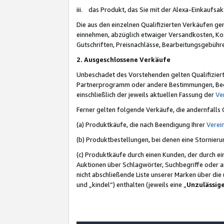
iii. das Produkt, das Sie mit der Alexa-Einkaufsa
Die aus den einzelnen Qualifizierten Verkäufen gen
einnehmen, abzüglich etwaiger Versandkosten, Ko
Gutschriften, Preisnachlässe, Bearbeitungsgebühr
2. Ausgeschlossene Verkäufe
Unbeschadet des Vorstehenden gelten Qualifiziert
Partnerprogramm oder andere Bestimmungen, Beding
einschließlich der jeweils aktuellen Fassung der
Ve
Ferner gelten folgende Verkäufe, die andernfalls
(a) Produktkäufe, die nach Beendigung Ihrer
Verei
(b) Produktbestellungen, bei denen eine Stornier
(c) Produktkäufe durch einen Kunden, der durch e
Auktionen über Schlagwörter, Suchbegriffe oder a
nicht abschließende Liste unserer Marken über di
und „kindel“) enthalten (jeweils eine „
Unzulässig