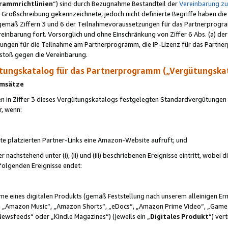
rammrichtlinien
“) sind durch Bezugnahme Bestandteil der
Vereinbarung z
Großschreibung gekennzeichnete, jedoch nicht definierte Begriffe haben die
 gemäß Ziffern 3 und 6 der Teilnahmevoraussetzungen für das Partnerprogram
nbarung fort. Vorsorglich und ohne Einschränkung von Ziffer 6 Abs. (a) der
ungen für die Teilnahme am Partnerprogramm, die IP-Lizenz für das Partner
rstoß gegen die Vereinbarung.
ungskatalog für das Partnerprogramm („Vergütungska
 Umsätze
n in Ziffer 3 dieses Vergütungskatalogs festgelegten Standardvergütungen v
r, wenn:
ite platzierten Partner-Links eine Amazon-Website aufruft; und
r nachstehend unter (i), (ii) und (iii) beschriebenen Ereignisse eintritt, wobe
 folgenden Ereignisse endet:
hme eines digitalen Produkts (gemäß Feststellung nach unserem alleinigen 
 „Amazon Music“, „Amazon Shorts“, „eDocs“, „Amazon Prime Video“, „Game
Newsfeeds“ oder „Kindle Magazines“) (jeweils ein „
Digitales Produkt
“) ver