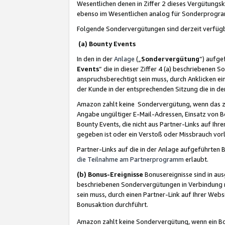
Wesentlichen denen in Ziffer 2 dieses Vergütung
ebenso im Wesentlichen analog für Sonderprogr
Folgende Sondervergütungen sind derzeit verfüg
(a) Bounty Events
In den in der
Anlage
(„
Sondervergütung
“) aufge
Events
“ die in dieser Ziffer 4 (a) beschriebenen 
anspruchsberechtigt sein muss, durch Anklicken ei
der Kunde in der entsprechenden Sitzung die in d
Amazon zahlt keine Sondervergütung, wenn das z
Angabe ungültiger E-Mail-Adressen, Einsatz von B
Bounty Events, die nicht aus Partner-Links auf Ihre
gegeben ist oder ein Verstoß oder Missbrauch vorl
Partner-Links auf die in der Anlage aufgeführte
die Teilnahme am Partnerprogramm
erlaubt.
(b) Bonus-Ereignisse
Bonusereignisse sind in au
beschriebenen Sondervergütungen in Verbindung m
sein muss, durch einen Partner-Link auf Ihrer We
Bonusaktion durchführt.
Amazon zahlt keine Sondervergütung, wenn ein Bon