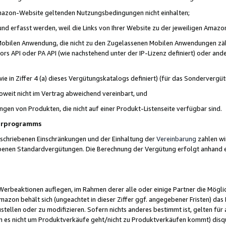
 Amazon-Website geltenden Nutzungsbedingungen nicht einhalten;
t und erfasst werden, weil die Links von Ihrer Website zu der jeweiligen Am
 Mobilen Anwendung, die nicht zu den Zugelassenen Mobilen Anwendungen zählt
s API oder PA API (wie nachstehend unter der IP-Lizenz definiert) oder ander
ie in Ziffer 4 (a) dieses Vergütungskatalogs definiert) (für das Sonderverg
weit nicht im Vertrag abweichend vereinbart, und
ngen von Produkten, die nicht auf einer Produkt-Listenseite verfügbar sind.
nerprogramms
eschriebenen Einschränkungen und der Einhaltung der
Vereinbarung
zahlen wir
ebenen Standardvergütungen. Die Berechnung der Vergütung erfolgt anhand e
beaktionen auflegen, im Rahmen derer alle oder einige Partner die Möglichk
Amazon behält sich (ungeachtet in dieser Ziffer ggf. angegebener Fristen) d
ustellen oder zu modifizieren. Sofern nichts anderes bestimmt ist, gelten 
s nicht um Produktverkäufe geht/nicht zu Produktverkäufen kommt) disqua