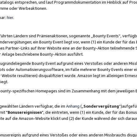
skatalogs entsprechen, und laut Programmdokumentation im Hinblick auf Pr
amme oder Werbeaktionen.
bar:
hier
.
führten Ländern sind Prämienaktionen, sogenannte „Bounty Events“, verfügb
Sondervergütungen; ein Bounty Event liegt vor, wenn (1) ein Kunde der für da
nes Partner-Links auf Ihrer Website eine an der Bounty-Aktion teilnehmende 
er Anlage beschriebene Bounty-Aktion ausführt.
ugrundeliegende Bounty Event aufgrund eines Verstoßes oder anderen Miss
ots oder Automatisierungssoftware, im Falle mehrerer Bounty Events einer e
r Website resultieren) disqualifiziert wurde. Amazon legt im alleinigen Ermess
iegt.
n Bounty-spezifischen Homepages sind im Zusammenhang mit dem jeweiligen
sgewählten Ländern verfügbar, die im
Anhang
(„
Sondervergütung
“)aufgefüh
it "
Bonusereignissen
", die eintreten, wenn (1) ein Kunde, der für das Bon
bsite auf die Amazon-Website klickt und (2) der Kunde während der sich dar
usereignis aufgrund eines Verstoßes oder eines anderen Missbrauchs disqua