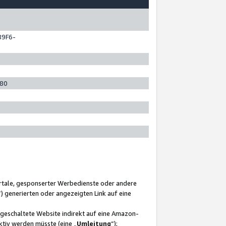
89F6-
280
ortale, gesponserter Werbedienste oder andere
“) generierten oder angezeigten Link auf eine
ngeschaltete Website indirekt auf eine Amazon-
ktiv werden müsste (eine „
Umleitung
“);