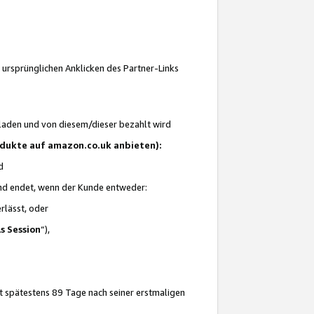
 ursprünglichen Anklicken des Partner-Links
laden und von diesem/dieser bezahlt wird
rodukte auf amazon.co.uk anbieten):
d
 und endet, wenn der Kunde entweder:
erlässt, oder
ls Session
“),
t spätestens 89 Tage nach seiner erstmaligen