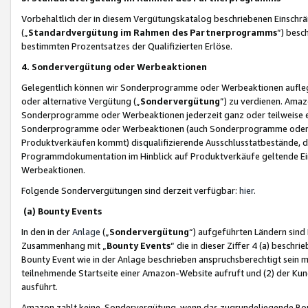
Vorbehaltlich der in diesem Vergütungskatalog beschriebenen Einschr
(„
Standardvergütung im Rahmen des Partnerprogramms
“) besc
bestimmten Prozentsatzes der Qualifizierten Erlöse.
4. Sondervergütung oder Werbeaktionen
Gelegentlich können wir Sonderprogramme oder Werbeaktionen auflegen,
oder alternative Vergütung („
Sondervergütung
”) zu verdienen. Amazo
Sonderprogramme oder Werbeaktionen jederzeit ganz oder teilweise einz
Sonderprogramme oder Werbeaktionen (auch Sonderprogramme oder We
Produktverkäufen kommt) disqualifizierende Ausschlusstatbestände, di
Programmdokumentation im Hinblick auf Produktverkäufe geltende E
Werbeaktionen.
Folgende Sondervergütungen sind derzeit verfügbar:
hier
.
(a) Bounty Events
In den in der
Anlage
(„
Sondervergütung
“) aufgeführten Ländern sind
Zusammenhang mit „
Bounty Events
“ die in dieser Ziffer 4 (a) besch
Bounty Event wie in der Anlage beschrieben anspruchsberechtigt sein mu
teilnehmende Startseite einer Amazon-Website aufruft und (2) der Kun
ausführt.
Amazon zahlt keine Sondervergütung, wenn das zugrundeliegende Boun