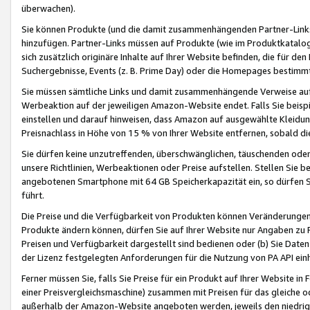
überwachen).
Sie können Produkte (und die damit zusammenhängenden Partner-Links)
hinzufügen. Partner-Links müssen auf Produkte (wie im Produktkatalog de
sich zusätzlich originäre Inhalte auf Ihrer Website befinden, die für 
Suchergebnisse, Events (z. B. Prime Day) oder die Homepages bestimmte
Sie müssen sämtliche Links und damit zusammenhängende Verweise auf z
Werbeaktion auf der jeweiligen Amazon-Website endet. Falls Sie beisp
einstellen und darauf hinweisen, dass Amazon auf ausgewählte Kleidun
Preisnachlass in Höhe von 15 % von Ihrer Website entfernen, sobald di
Sie dürfen keine unzutreffenden, überschwänglichen, täuschenden od
unsere Richtlinien, Werbeaktionen oder Preise aufstellen. Stellen Sie 
angebotenen Smartphone mit 64 GB Speicherkapazität ein, so dürfen S
führt.
Die Preise und die Verfügbarkeit von Produkten können Veränderungen 
Produkte ändern können, dürfen Sie auf Ihrer Website nur Angaben zu P
Preisen und Verfügbarkeit dargestellt sind bedienen oder (b) Sie Daten
der Lizenz festgelegten Anforderungen für die Nutzung von PA API einh
Ferner müssen Sie, falls Sie Preise für ein Produkt auf Ihrer Website in 
einer Preisvergleichsmaschine) zusammen mit Preisen für das gleiche o
außerhalb der Amazon-Website angeboten werden, jeweils den niedrigst