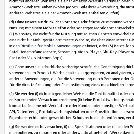
nicht mit anderen Websites als einer Amazon-Website verlinken oder i
Amazon-Website lenken (wobei jedoch Teile Ihrer Anwendung, die nich
anderen Websites als einer Amazon-Website enthalten dürfen).
(d) Ohne unsere ausdrückliche vorherige schriftliche Zustimmung werd
Nutzung mit einem Mobiltelefon oder sonstigen Mobilgerät entwickelt
(1) Websites, die nicht für die Nutzung mit solchen Geräten entwickelt
eine nicht für Mobilgeräte optimierte Website, die über einen Interne
in den
Richtlinie für Mobile Anwendungen
definiert, oder (3) Beistellge
Satellitenempfangsgeräte, Streaming-Video-Player, Blu-Ray-Player ode
Cast oder Vizio Internet-Apps).
(e) Ohne unsere ausdrückliche vorherige schriftliche Genehmigung dürfe
verwenden, um Produkt-Werbeinhalte zu aggregieren, zu analysieren, 
anderen Anwendungen, die für die Verwendung durch Personen oder Or
für die direkte Schulung oder Feinabstimmung eines maschinellen Lern
(f) Sie werden (i) nicht in irgendeiner Weise in die Funktionalität ode
entsprechenden Versuch unternehmen; (ii) keine Produktwerbungsinha
Kontaktaufnahme mit Verkäufern oder Kunden oder sonstiger Werbeaktiv
API, Datenfeeds, Produktwerbungsinhalten oder Spezifikationen erschei
Eigentumsrechte oder gewerblicher Schutzrechte, nicht entfernen, verd
(g) Sie werden nicht versuchen, (i) die Spezifikationen oder die in de
manipulieren, zu reparieren oder anderweitig abgeleitete Werke davon z