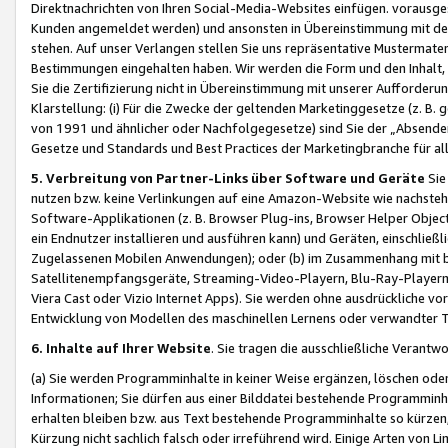
Direktnachrichten von Ihren Social-Media-Websites einfügen. vorausg
Kunden angemeldet werden) und ansonsten in Übereinstimmung mit der
stehen. Auf unser Verlangen stellen Sie uns repräsentative Mustermater
Bestimmungen eingehalten haben. Wir werden die Form und den Inhalt, di
Sie die Zertifizierung nicht in Übereinstimmung mit unserer Aufforderu
Klarstellung: (i) Für die Zwecke der geltenden Marketinggesetze (z. 
von 1991 und ähnlicher oder Nachfolgegesetze) sind Sie der „Absender“ j
Gesetze und Standards und Best Practices der Marketingbranche für 
5. Verbreitung von Partner-Links über Software und Geräte
Sie
nutzen bzw. keine Verlinkungen auf eine Amazon-Website wie nachsteh
Software-Applikationen (z. B. Browser Plug-ins, Browser Helper Objec
ein Endnutzer installieren und ausführen kann) und Geräten, einschlie
Zugelassenen Mobilen Anwendungen); oder (b) im Zusammenhang mit bzw.
Satellitenempfangsgeräte, Streaming-Video-Playern, Blu-Ray-Playern 
Viera Cast oder Vizio Internet Apps). Sie werden ohne ausdrückliche v
Entwicklung von Modellen des maschinellen Lernens oder verwandter 
6. Inhalte auf Ihrer Website
. Sie tragen die ausschließliche Verantwo
(a) Sie werden Programminhalte in keiner Weise ergänzen, löschen oder
Informationen; Sie dürfen aus einer Bilddatei bestehende Programminhal
erhalten bleiben bzw. aus Text bestehende Programminhalte so kürzen, 
Kürzung nicht sachlich falsch oder irreführend wird. Einige Arten von L