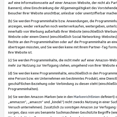
auf eine Informationsseite auf einer Amazon-Website, der nicht als Part
Bannern); ohne Einschränkung der Allgemeingültigkeit des Vorstehende
Besucher Ihrer Website unsichtbar, unlesbar oder unentzifferbar mache
(b) Sie werden Programminhalte bzw. Anwendungen, die Programminhalt
anzeigen, weder verkaufen noch weiterverkaufen, weitergeben, unterli
innerhalb von Werbung außerhalb Ihrer Website (einschließlich Werbun
Website oder einem Dienst (einschließlich Social Networking-Website
Rechte an den Programminhalten oder auf die Programminhalte an eine a
übertragen müssten, und Sie werden keine mit Ihrem Partner-Tag formati
Ihre Website ist.
(c) Sie werden Programminhalte, die nicht mehr auf einer Amazon-Websit
mehr zur Nutzung zur Verfügung stehen, umgehend von Ihrer Website e
(d) Sie werden keine Programminhalte, einschließlich in den Programmin
eine Person bzw. ein Unternehmen ein bestimmtes Produkt, eine Dienstle
geschäftlichen Beziehung oder Verbindung zu diesen steht (einschließli
Programminhalten).
(e) Sie werden Amazon-Marken (wie in den
Markenrichtlinien
definiert) 
„ammazon“, „amaozn“ und „kindel“) nicht zwecks Nutzung in einer Suc
Versuch unternehmen). Zusätzlich zu sonstigen Amazon zur Verfügung 
sorgen, dass von uns benannte Suchmaschinen Geschützte Begriffe (wie 