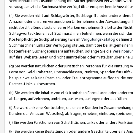
Werbeinhalte im Zusammenhang mit Suchergebnissen verwendet werden,
vorausgesetzt die Suchmaschine verfügt über entsprechende Ausschlu
(f) Sie werden nicht auf Schlagwörter, Suchbegriffe oder andere Ident
Amazon oder unseren verbundenen Unternehmen oder Abwandlungen bzw
nicht abschließende Liste unserer Marken entnehmen Sie bitte der Nich
Schlagwortauktionen auf Suchmaschinen teilnehmen, wenn die sich da
Kostenpflichtige Suchplatzierung (wie im
Vergütungskatalog
definiert
Suchmaschinen Links zur Verfügung stellen, damit Sie bei allgemeinen I
kostenfreien Suchergebnissen) auftauchen, solange Sie die
Vereinbaru
auf Ihre Website leiten und nicht unmittelbar oder mittelbar über eine
(g) Sie werden natürlichen oder juristischen Personen für die Nutzung 
Form von Geld, Rabatten, Preisnachlässen, Punkten, Spenden für Hilfs
beispielsweise keine Prämien- oder Treueprogramme auflegen, die Anrei
Partner-Links zu besuchen.
(h) Sie werden die Inhalte von elektronischen Formularen oder anderem M
abfangen, aufzeichnen, umleiten, auslesen, auslegen oder ausfüllen.
(i) Sie werden keine Kontodaten, die unsere Kunden im Zusammenhang 
Kunden der Amazon-Websites), abfragen, erheben, einholen, speichern,
(j) Sie werden Funktionen von Schaltflächen, Links oder andere Funkti
(k) Sie werden keine Bestellungen oder andere Geschäfte über eine Ama