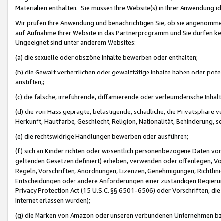
Materialien enthalten. Sie müssen Ihre Website(s) in Ihrer Anwendung ide
Wir prüfen Ihre Anwendung und benachrichtigen Sie, ob sie angenommen
auf Aufnahme Ihrer Website in das Partnerprogramm und Sie dürfen kei
Ungeeignet sind unter anderem Websites:
(a) die sexuelle oder obszöne Inhalte bewerben oder enthalten;
(b) die Gewalt verherrlichen oder gewalttätige Inhalte haben oder pot
anstiften,;
(c) die falsche, irreführende, diffamierende oder verleumderische Inha
(d) die von Hass geprägte, belästigende, schädliche, die Privatsphäre v
Herkunft, Hautfarbe, Geschlecht, Religion, Nationalität, Behinderung, 
(e) die rechtswidrige Handlungen bewerben oder ausführen;
(f) sich an Kinder richten oder wissentlich personenbezogene Daten vo
geltenden Gesetzen definiert) erheben, verwenden oder offenlegen, Vo
Regeln, Vorschriften, Anordnungen, Lizenzen, Genehmigungen, Richtlini
Entscheidungen oder andere Anforderungen einer zuständigen Regierung
Privacy Protection Act (15 U.S.C. §§ 6501-6506) oder Vorschriften, di
Internet erlassen wurden);
(g) die Marken von Amazon oder unseren verbundenen Unternehmen b