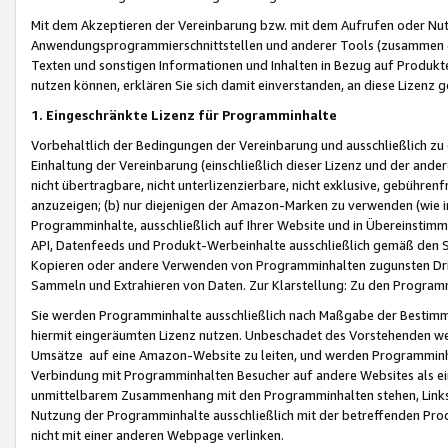
Mit dem Akzeptieren der Vereinbarung bzw. mit dem Aufrufen oder Nutz
Anwendungsprogrammierschnittstellen und anderer Tools (zusammen die
Texten und sonstigen Informationen und Inhalten in Bezug auf Produkte
nutzen können, erklären Sie sich damit einverstanden, an diese Lizenz 
1. Eingeschränkte Lizenz für Programminhalte
Vorbehaltlich der Bedingungen der Vereinbarung und ausschließlich z
Einhaltung der Vereinbarung (einschließlich dieser Lizenz und der ande
nicht übertragbare, nicht unterlizenzierbare, nicht exklusive, gebühren
anzuzeigen; (b) nur diejenigen der Amazon-Marken zu verwenden (wie in 
Programminhalte, ausschließlich auf Ihrer Website und in Übereinstimmu
API, Datenfeeds und Produkt-Werbeinhalte ausschließlich gemäß den Spe
Kopieren oder andere Verwenden von Programminhalten zugunsten Dri
Sammeln und Extrahieren von Daten. Zur Klarstellung: Zu den Program
Sie werden Programminhalte ausschließlich nach Maßgabe der Besti
hiermit eingeräumten Lizenz nutzen. Unbeschadet des Vorstehenden we
Umsätze auf eine Amazon-Website zu leiten, und werden Programminhal
Verbindung mit Programminhalten Besucher auf andere Websites als ein
unmittelbarem Zusammenhang mit den Programminhalten stehen, Links z
Nutzung der Programminhalte ausschließlich mit der betreffenden Pr
nicht mit einer anderen Webpage verlinken.