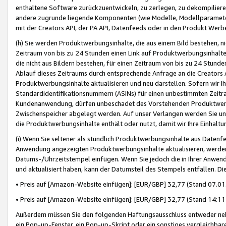
enthaltene Software zurückzuentwickeln, zu zerlegen, zu dekompilier
andere zugrunde liegende Komponenten (wie Modelle, Modellparameter
mit der Creators API, der PA API, Datenfeeds oder in den Produkt Werb
(h) Sie werden Produktwerbungsinhalte, die aus einem Bild bestehen, ni
Zeitraum von bis zu 24 Stunden einen Link auf Produktwerbungsinhalte
die nicht aus Bildern bestehen, für einen Zeitraum von bis zu 24 Stund
Ablauf dieses Zeitraums durch entsprechende Anfrage an die Creators 
Produktwerbungsinhalte aktualisieren und neu darstellen. Sofern wir Ih
Standardidentifikationsnummern (ASINs) für einen unbestimmten Zeitra
Kundenanwendung, dürfen unbeschadet des Vorstehenden Produktwerbu
Zwischenspeicher abgelegt werden. Auf unser Verlangen werden Sie un
die Produktwerbungsinhalte enthält oder nutzt, damit wir Ihre Einhalt
(i) Wenn Sie seltener als stündlich Produktwerbungsinhalte aus Datenfe
Anwendung angezeigten Produktwerbungsinhalte aktualisieren, werden 
Datums-/Uhrzeitstempel einfügen. Wenn Sie jedoch die in Ihrer Anwe
und aktualisiert haben, kann der Datumsteil des Stempels entfallen. Dies
• Preis auf [Amazon-Website einfügen]: [EUR/GBP] 32,77 (Stand 07.01.
• Preis auf [Amazon-Website einfügen]: [EUR/GBP] 32,77 (Stand 14:11 
Außerdem müssen Sie den folgenden Haftungsausschluss entweder neb
ein Pop-up-Fenster, ein Pop-up-Skript oder ein sonstiges vergleichba