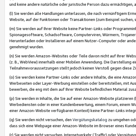
und keine andere natürliche oder juristische Person dazu ermächtigen, a
(l) Sie werden alle Handlungen unterlassen, die nach vernünftigem Erme
Website, auf der Funktionen oder Transaktionen (zum Beispiel suchen, s
(m) Sie werden auf Ihrer Website keine Partner-Links oder Programmin
Spionagesoftware, Schadsoftware, Computerviren, Würmern, Trojaner
Herunterladen oder Installieren auf einem Nutzer-Computer oder ande
genehmigt wurden.
(n) Sie werden Amazon-Websites oder Teile davon nicht auf Ihrer Websi
(z. B., WebView) innerhalb einer Mobilen Anwendung. Die Darstellung ein
Teilnahmevoraussetzungen stellt jedoch keinen Verstoß gegen diese Zif
(o) Sie werden keine Partner-Links oder andere Inhalte, die eine Am
Werbeseiten oder Layer-Werbung einstellen oder bereitstellen, mit Au
bewerben, die eng mit dem auf Ihrer Website befindlichen Material z
(p) Sie werden in Inhalte, die Sie auf einer Amazon-Website platzier
Werbediensten oder in einer Kundenbewertung, einem Forum, einem Wun
einer Amazon-Website verfügbaren Kontext) keine Partner-Links integr
(q) Sie werden nicht versuchen, den
Vergütungskatalog
zu umgehen oder
dass sich eine Webpage einer Amazon-Website im Browser eines Kunden 
(r) Sie werden nicht versuchen, Internetverkehr (Traffic) oder Vergü