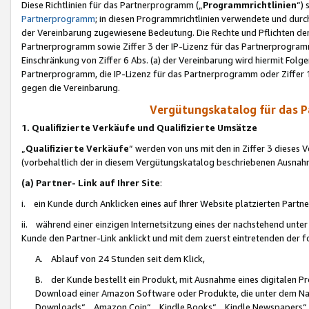
Diese Richtlinien für das Partnerprogramm („
Programmrichtlinien
“)
Partnerprogramm
; in diesen Programmrichtlinien verwendete und durch
der Vereinbarung zugewiesene Bedeutung. Die Rechte und Pflichten de
Partnerprogramm sowie Ziffer 3 der IP-Lizenz für das Partnerprogram
Einschränkung von Ziffer 6 Abs. (a) der Vereinbarung wird hiermit Fol
Partnerprogramm, die IP-Lizenz für das Partnerprogramm oder Ziffer 1
gegen die Vereinbarung.
Vergütungskatalog für das 
1. Qualifizierte Verkäufe und Qualifizierte Umsätze
„
Qualifizierte Verkäufe
“ werden von uns mit den in Ziffer 3 diese
(vorbehaltlich der in diesem Vergütungskatalog beschriebenen Ausnah
(a) Partner- Link auf Ihrer Site
:
i. ein Kunde durch Anklicken eines auf Ihrer Website platzierten Part
ii. während einer einzigen Internetsitzung eines der nachstehend unter (i)
Kunde den Partner-Link anklickt und mit dem zuerst eintretenden der f
A. Ablauf von 24 Stunden seit dem Klick,
B. der Kunde bestellt ein Produkt, mit Ausnahme eines digitalen P
Download einer Amazon Software oder Produkte, die unter dem N
Downloads“, „Amazon Coin“, „Kindle Books“, „Kindle Newspapers“, „