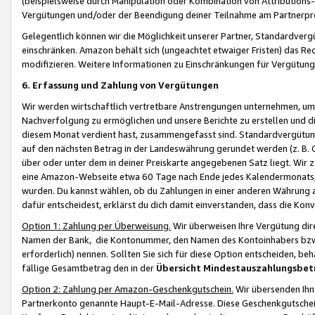
(beispielsweise durch Manipulation oder Kombination von Attributions-
Vergütungen und/oder der Beendigung deiner Teilnahme am Partnerp
Gelegentlich können wir die Möglichkeit unserer Partner, Standardv
einschränken. Amazon behält sich (ungeachtet etwaiger Fristen) das Re
modifizieren. Weitere Informationen zu Einschränkungen für Vergütung
6. Erfassung und Zahlung von Vergütungen
Wir werden wirtschaftlich vertretbare Anstrengungen unternehmen, um 
Nachverfolgung zu ermöglichen und unsere Berichte zu erstellen und di
diesem Monat verdient hast, zusammengefasst sind. Standardvergütung
auf den nächsten Betrag in der Landeswährung gerundet werden (z. B. C
über oder unter dem in deiner Preiskarte angegebenen Satz liegt. Wir
eine Amazon-Webseite etwa 60 Tage nach Ende jedes Kalendermonats, i
wurden. Du kannst wählen, ob du Zahlungen in einer anderen Währung
dafür entscheidest, erklärst du dich damit einverstanden, dass die K
Option 1: Zahlung per Überweisung.
Wir überweisen Ihre Vergütung dir
Namen der Bank, die Kontonummer, den Namen des Kontoinhabers bzw. a
erforderlich) nennen. Sollten Sie sich für diese Option entscheiden, be
fällige Gesamtbetrag den in der
Übersicht Mindestauszahlungsbet
Option 2: Zahlung per Amazon-Geschenkgutschein.
Wir übersenden Ihne
Partnerkonto genannte Haupt-E-Mail-Adresse. Diese Geschenkgutschei