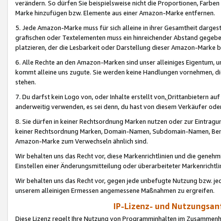
verändern. So dürfen Sie beispielsweise nicht die Proportionen, Farb
Marke hinzufügen bzw. Elemente aus einer Amazon-Marke entfernen.
5. Jede Amazon-Marke muss für sich alleine in ihrer Gesamtheit darge
grafischen oder Textelementen muss ein hinreichender Abstand gegebe
platzieren, der die Lesbarkeit oder Darstellung dieser Amazon-Marke b
6. Alle Rechte an den Amazon-Marken sind unser alleiniges Eigentum, 
kommt alleine uns zugute. Sie werden keine Handlungen vornehmen, 
stehen.
7. Du darfst kein Logo von, oder Inhalte erstellt von,
Drittanbietern au
anderweitig verwenden, es sei denn, du hast von diesem Verkäufer oder
8. Sie dürfen in keiner Rechtsordnung Marken nutzen oder zur Eintragu
keiner Rechtsordnung Marken, Domain-Namen, Subdomain-Namen, Benu
Amazon-Marke zum Verwechseln ähnlich sind.
Wir behalten uns das Recht vor, diese Markenrichtlinien und die gene
Einstellen einer Änderungsmitteilung oder überarbeiteter Markenricht
Wir behalten uns das Recht vor, gegen jede unbefugte Nutzung bzw. jede 
unserem alleinigen Ermessen angemessene Maßnahmen zu ergreifen.
IP-Lizenz- und Nutzungsan
Diese Lizenz regelt Ihre Nutzung von Programminhalten im Zusammen