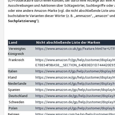
(c) Produktkäufe durch einen Kunden, der durch eine Anzeige auf eine 
Ausschreibungen und Auktionen über Schlagwörter, Suchbegriffe oder 
oder eine andere Amazon-Marke (vgl. die nicht abschließende Liste un
buchstabierte Varianten dieser Wörter (z. B. „ammazon“, „amaozn“ und „
Suchplatzierung
”);
Land
Nicht abschließende Liste der Marken
Vereinigtes
https://www.amazon.co.uk/gp/feature.html?ie=U
Königreich
Frankreich
https://www.amazon.fr/gp/help/customer/displa
E78834F9BA58__SECTION_64DE0ED1D744420E9
Italien
https://www.amazon.it/gp/help/customer/display
Irland
https://www.amazon.ie/gp/help/customer/displa
Niederlande
https://www.amazon.nl/gp/help/customer/display
Spanien
https://www.amazon.es/gp/help/customer/display
Deutschland
https://www.amazon.de/gp/help/customer/displa
Schweden
https://www.amazon.de/gp/help/customer/displa
Polen
https://www.amazon.pl/gp/help/customer/display
Belgien
https://www.amazon.com.be/gp/help/customer/d