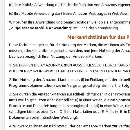
(d) Ihre Mobile Anwendung darf nicht die Funktion von Amazons eige
(e) Ihre Mobile Anwendung darf keine Amazon-Webpages in WebView 
Wir prüfen Ihre Anwendung und benachrichtigen Sie, ob sie angenomm
„
Zugelassene Mobile Anwendung
“ im Sinne der
Vereinbarung
.
Markenrichtlinien für das 
Diese Richtlinien gelten für die Nutzung der Marken, die wir Ihnen als 
müssen jederzeit strikt eingehalten werden, und jede Nutzung der Ama
Lizenzen bezüglich Ihrer Nutzung der Amazon-Marken.
1. SIE DÜRFEN DIE AMAZON-MARKEN AUSSCHLIESSLICH DURCH DARS
AUF EINER AMAZON-WEBSITE MITTELS EINES ENTSPRECHENDEN PART
2. Ihre Nutzung der Amazon-Marken muss (i) im Einklang mit der aktuells
Programmdokumentation (wie im
Vergütungskatalog
definiert) erfolg
3. Sie dürfen die Amazon-Marken ausschließlich für den in der Progr
nicht wie folgt nutzen oder darstellen: (i) in einer Weise, die ein Spo
Produkte und Dienstleistungen zu verunglimpfen, (iii) in einer Weise
schädigen könnte, oder (iv) in Offline-Materialien oder E-Mails (z. B.
Dokumenten oder mündlicher Werbung).
4. Wir werden Ihnen ein Bild bzw. Bilder der Amazon-Marken zur Verfüg