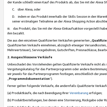
der Kunde schließt einen Kauf des Produkts ab, das Sie mit der Alexa 
C. über Alexa, oder
D. indem er das Produkt innerhalb der Skills Session in den Waren
seiner erstmaligen Teilnahme an der Alexa Shopping Action abschlie
iii. das Produkt, das Sie mit der Alexa-Einkaufsaktion vorgestellt ha
ihm bezahlt.
Die aus den einzelnen Qualifizierten Verkäufen generierten „
Qualifizi
Qualifizierten Verkäufe einnehmen, abzüglich etwaiger Versandkosten
Mehrwertsteuer), Servicegebühren, Gutschriften, Preisnachlässe, Bear
2. Ausgeschlossene Verkäufe
Unbeschadet des Vorstehenden gelten Qualifizierte Verkäufe nicht als
Vergütungskatalog für das Partnerprogramm oder andere Bestimmungen,
wir jeweils für das Partnerprogramm festlegen, einschließlich der jewe
„
Programmdokumentation
“).
Ferner gelten folgende Verkäufe, die andernfalls Qualifizierte Verkä
(a) Produktkäufe, die nach Beendigung Ihrer
Vereinbarung
erfolgen;
(b) Produktbestellungen, bei denen eine Stornierung, Rückgabe oder R