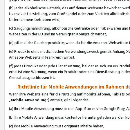
(b) jedes alkoholische Getränk, das auf deiner Webseite beworben wird
Lizenz zur Herstellung, zum Großhandel oder zum Vertrieb alkoholisch
Unternehmens betrieben wird,
(c) Säuglingsnahruhrung, alkoholische Getränke oder Tabakwaren und E
Webseiten in der EU und im Vereinigten Königreich wirbst,
(d) pflanzliche Raucherprodukte, wenn du für die Amazon-Webseite in B
(e) Produkte ohne medizinischen Verwendungszweck gemäß Anhang XVI 
Amazon-Webseite in Frankreich wirbst,
(f) jedes Produkt oder jede Dienstleistung, bei der es sich um ein Prod
erhältst eine Warnung, wenn ein Produkt oder eine Dienstleistung in de
Central ausgeschlossen ist.
Richtlinie für Mobile Anwendungen im Rahmen de
Wenn Ihre Website eine für die Nutzung auf Mobiltelefonen, Tablets 
„
Mobile Anwendung
“) enthält, gilt Folgendes:
(a) Ihre Mobile Anwendung muss in den App-Stores von Google Play, A
(b) Ihre Mobile Anwendung muss kostenlos heruntergeladen werden könn
(c) Ihre Mobile Anwendung muss originäre Inhalte haben,