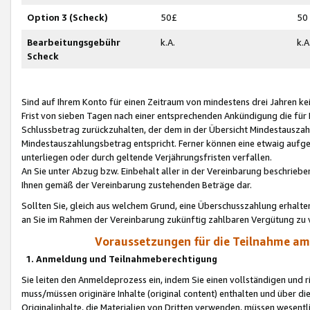
Option 3 (Scheck)
50£
50
Bearbeitungsgebühr
k.A.
k.A
Scheck
Sind auf Ihrem Konto für einen Zeitraum von mindestens drei Jahren kein
Frist von sieben Tagen nach einer entsprechenden Ankündigung die für
Schlussbetrag zurückzuhalten, der dem in der Übersicht Mindestausz
Mindestauszahlungsbetrag entspricht. Ferner können eine etwaig aufg
unterliegen oder durch geltende Verjährungsfristen verfallen.
An Sie unter Abzug bzw. Einbehalt aller in der Vereinbarung beschrieb
Ihnen gemäß der Vereinbarung zustehenden Beträge dar.
Sollten Sie, gleich aus welchem Grund, eine Überschusszahlung erhalte
an Sie im Rahmen der Vereinbarung zukünftig zahlbaren Vergütung zu 
Voraussetzungen für die Teilnahme a
1. Anmeldung und Teilnahmeberechtigung
Sie leiten den Anmeldeprozess ein, indem Sie einen vollständigen und 
muss/müssen originäre Inhalte (original content) enthalten und über d
Originalinhalte, die Materialien von Dritten verwenden, müssen wese