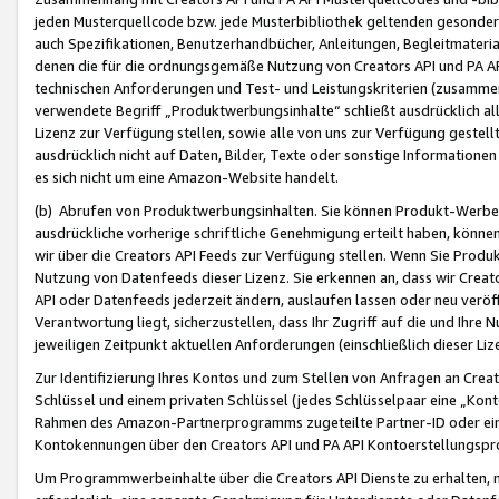
jeden Musterquellcode bzw. jede Musterbibliothek geltenden gesonder
auch Spezifikationen, Benutzerhandbücher, Anleitungen, Begleitmaterial
denen die für die ordnungsgemäße Nutzung von Creators API und PA A
technischen Anforderungen und Test- und Leistungskriterien (zusammen
verwendete Begriff „Produktwerbungsinhalte“ schließt ausdrücklich al
Lizenz zur Verfügung stellen, sowie alle von uns zur Verfügung gestel
ausdrücklich nicht auf Daten, Bilder, Texte oder sonstige Informatione
es sich nicht um eine Amazon-Website handelt.
(b) Abrufen von Produktwerbungsinhalten. Sie können Produkt-Werbein
ausdrückliche vorherige schriftliche Genehmigung erteilt haben, könn
wir über die Creators API Feeds zur Verfügung stellen. Wenn Sie Produk
Nutzung von Datenfeeds dieser Lizenz. Sie erkennen an, dass wir Creat
API oder Datenfeeds jederzeit ändern, auslaufen lassen oder neu veröffe
Verantwortung liegt, sicherzustellen, dass Ihr Zugriff auf die und Ihr
jeweiligen Zeitpunkt aktuellen Anforderungen (einschließlich dieser Liz
Zur Identifizierung Ihres Kontos und zum Stellen von Anfragen an Crea
Schlüssel und einem privaten Schlüssel (jedes Schlüsselpaar eine „Kon
Rahmen des Amazon-Partnerprogramms zugeteilte Partner-ID oder ein
Kontokennungen über den Creators API und PA API Kontoerstellungspro
Um Programmwerbeinhalte über die Creators API Dienste zu erhalten, m