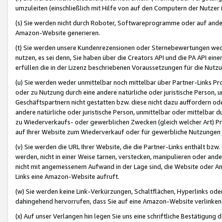
umzuleiten (einschließlich mit Hilfe von auf den Computern der Nutzer i
(s) Sie werden nicht durch Roboter, Softwareprogramme oder auf andere
Amazon-Website generieren.
(t) Sie werden unsere Kundenrezensionen oder Sternebewertungen wed
nutzen, es sei denn, Sie haben über die Creators API und die PA API e
erfüllen die in der Lizenz beschriebenen Voraussetzungen für die Nutzu
(u) Sie werden weder unmittelbar noch mittelbar über Partner-Links P
oder zu Nutzung durch eine andere natürliche oder juristische Person,
Geschäftspartnern nicht gestatten bzw. diese nicht dazu auffordern od
andere natürliche oder juristische Person, unmittelbar oder mittelbar
zu Wiederverkaufs- oder gewerblichen Zwecken (gleich welcher Art) 
auf Ihrer Website zum Wiederverkauf oder für gewerbliche Nutzungen 
(v) Sie werden die URL Ihrer Website, die die Partner-Links enthält b
werden, nicht in einer Weise tarnen, verstecken, manipulieren oder and
nicht mit angemessenem Aufwand in der Lage sind, die Website oder A
Links eine Amazon-Website aufruft.
(w) Sie werden keine Link-Verkürzungen, Schaltflächen, Hyperlinks ode
dahingehend hervorrufen, dass Sie auf eine Amazon-Website verlinken
(x) Auf unser Verlangen hin legen Sie uns eine schriftliche Bestätigung