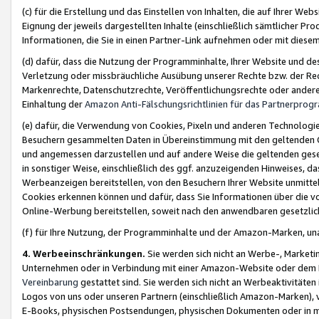
(c) für die Erstellung und das Einstellen von Inhalten, die auf Ihrer We
Eignung der jeweils dargestellten Inhalte (einschließlich sämtlicher 
Informationen, die Sie in einen Partner-Link aufnehmen oder mit diese
(d) dafür, dass die Nutzung der Programminhalte, Ihrer Website und des 
Verletzung oder missbräuchliche Ausübung unserer Rechte bzw. der Recht
Markenrechte, Datenschutzrechte, Veröffentlichungsrechte oder anderer
Einhaltung der
Amazon Anti-Fälschungsrichtlinien für das Partnerpro
(e) dafür, die Verwendung von Cookies, Pixeln und anderen Technologien
Besuchern gesammelten Daten in Übereinstimmung mit den geltenden Ge
und angemessen darzustellen und auf andere Weise die geltenden geset
in sonstiger Weise, einschließlich des ggf. anzuzeigenden Hinweises, d
Werbeanzeigen bereitstellen, von den Besuchern Ihrer Website unmitte
Cookies erkennen können und dafür, dass Sie Informationen über die v
Online-Werbung bereitstellen, soweit nach den anwendbaren gesetzlic
(f) für Ihre Nutzung, der Programminhalte und der Amazon-Marken, u
4. Werbeeinschränkungen.
Sie werden sich nicht an Werbe-, Market
Unternehmen oder in Verbindung mit einer Amazon-Website oder dem Pa
Vereinbarung
gestattet sind. Sie werden sich nicht an Werbeaktivitäten
Logos von uns oder unseren Partnern (einschließlich Amazon-Marken), 
E-Books, physischen Postsendungen, physischen Dokumenten oder in 