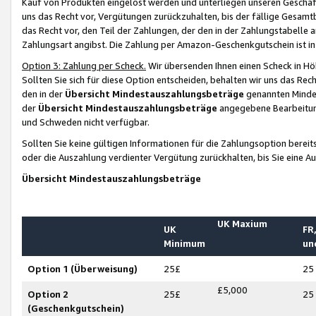
Kauf von Produkten eingelöst werden und unterliegen unseren Geschäf
uns das Recht vor, Vergütungen zurückzuhalten, bis der fällige Gesamt
das Recht vor, den Teil der Zahlungen, der den in der Zahlungstabelle 
Zahlungsart angibst. Die Zahlung per Amazon-Geschenkgutschein ist in
Option 3: Zahlung per Scheck.
Wir übersenden Ihnen einen Scheck in Höh
Sollten Sie sich für diese Option entscheiden, behalten wir uns das Rec
den in der
Übersicht Mindestauszahlungsbeträge
genannten Mindest
der
Übersicht Mindestauszahlungsbeträge
angegebene Bearbeitung
und Schweden nicht verfügbar.
Sollten Sie keine gültigen Informationen für die Zahlungsoption bereit
oder die Auszahlung verdienter Vergütung zurückhalten, bis Sie eine A
Übersicht Mindestauszahlungsbeträge
UK Maxium
UK
FR,
Minimum
un
Option 1 (Überweisung)
25£
25
£5,000
Option 2
25£
25
(Geschenkgutschein)