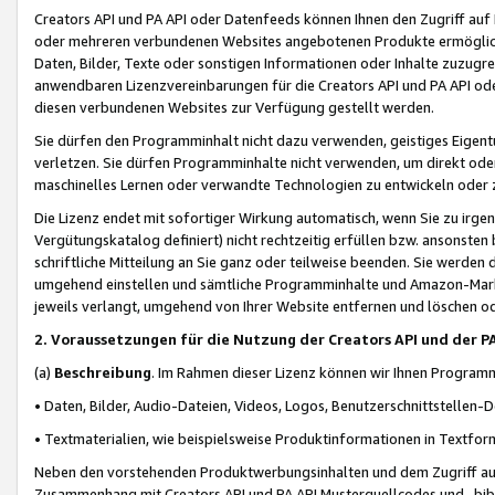
Creators API und PA API oder Datenfeeds können Ihnen den Zugriff auf D
oder mehreren verbundenen Websites angebotenen Produkte ermögliche
Daten, Bilder, Texte oder sonstigen Informationen oder Inhalte zuzugre
anwendbaren Lizenzvereinbarungen für die Creators API und PA API od
diesen verbundenen Websites zur Verfügung gestellt werden.
Sie dürfen den Programminhalt nicht dazu verwenden, geistiges Eigent
verletzen. Sie dürfen Programminhalte nicht verwenden, um direkt ode
maschinelles Lernen oder verwandte Technologien zu entwickeln oder zu
Die Lizenz endet mit sofortiger Wirkung automatisch, wenn Sie zu irg
Vergütungskatalog definiert) nicht rechtzeitig erfüllen bzw. ansonsten
schriftliche Mitteilung an Sie ganz oder teilweise beenden. Sie werden
umgehend einstellen und sämtliche Programminhalte und Amazon-Marke
jeweils verlangt, umgehend von Ihrer Website entfernen und löschen od
2. Voraussetzungen für die Nutzung der Creators API und der P
(a)
Beschreibung
. Im Rahmen dieser Lizenz können wir Ihnen Programmi
• Daten, Bilder, Audio-Dateien, Videos, Logos, Benutzerschnittstellen-
• Textmaterialien, wie beispielsweise Produktinformationen in Textfor
Neben den vorstehenden Produktwerbungsinhalten und dem Zugriff auf 
Zusammenhang mit Creators API und PA API Musterquellcodes und -bibli