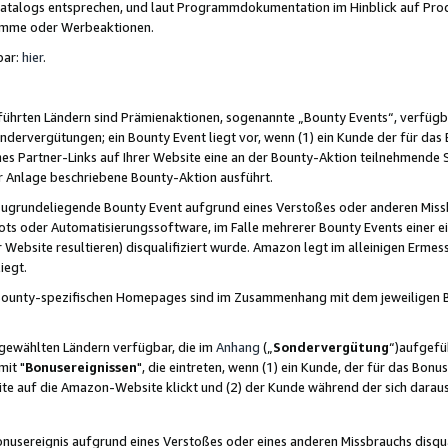
skatalogs entsprechen, und laut Programmdokumentation im Hinblick auf Pr
amme oder Werbeaktionen.
bar:
hier
.
führten Ländern sind Prämienaktionen, sogenannte „Bounty Events“, verfügb
Sondervergütungen; ein Bounty Event liegt vor, wenn (1) ein Kunde der für da
nes Partner-Links auf Ihrer Website eine an der Bounty-Aktion teilnehmende 
er Anlage beschriebene Bounty-Aktion ausführt.
ugrundeliegende Bounty Event aufgrund eines Verstoßes oder anderen Miss
ots oder Automatisierungssoftware, im Falle mehrerer Bounty Events einer e
r Website resultieren) disqualifiziert wurde. Amazon legt im alleinigen Ermess
iegt.
n Bounty-spezifischen Homepages sind im Zusammenhang mit dem jeweiligen
sgewählten Ländern verfügbar, die im
Anhang
(„
Sondervergütung
“)aufgefüh
it "
Bonusereignissen
", die eintreten, wenn (1) ein Kunde, der für das Bon
bsite auf die Amazon-Website klickt und (2) der Kunde während der sich dar
usereignis aufgrund eines Verstoßes oder eines anderen Missbrauchs disqua