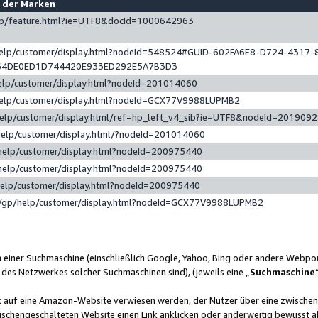
e der Marken
gp/feature.html?ie=UTF8&docId=1000642963
help/customer/display.html?nodeId=548524#GUID-602FA6E8-D724-4317-
64DE0ED1D744420E933ED292E5A7B3D3
elp/customer/display.html?nodeId=201014060
help/customer/display.html?nodeId=GCX77V9988LUPMB2
help/customer/display.html/ref=hp_left_v4_sib?ie=UTF8&nodeId=201909
help/customer/display.html/?nodeId=201014060
help/customer/display.html?nodeId=200975440
help/customer/display.html?nodeId=200975440
help/customer/display.html?nodeId=200975440
/gp/help/customer/display.html?nodeId=GCX77V9988LUPMB2
n einer Suchmaschine (einschließlich Google, Yahoo, Bing oder andere Webp
 des Netzwerkes solcher Suchmaschinen sind), (jeweils eine „
Suchmaschine
nk auf eine Amazon-Website verwiesen werden, der Nutzer über eine zwische
ischengeschalteten Website einen Link anklicken oder anderweitig bewusst a