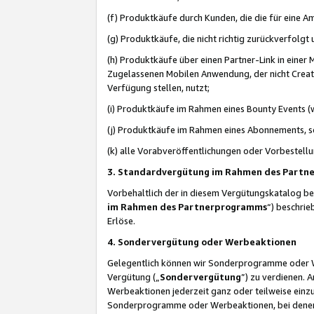
(f) Produktkäufe durch Kunden, die die für eine
(g) Produktkäufe, die nicht richtig zurückverfolg
(h) Produktkäufe über einen Partner-Link in einer
Zugelassenen Mobilen Anwendung, der nicht Creator
Verfügung stellen, nutzt;
(i) Produktkäufe im Rahmen eines Bounty Events (w
(j) Produktkäufe im Rahmen eines Abonnements, so
(k) alle Vorabveröffentlichungen oder Vorbestellu
3. Standardvergütung im Rahmen des Part
Vorbehaltlich der in diesem Vergütungskatalog b
im Rahmen des Partnerprogramms
“) beschri
Erlöse.
4. Sondervergütung oder Werbeaktionen
Gelegentlich können wir Sonderprogramme oder Wer
Vergütung („
Sondervergütung
”) zu verdienen. 
Werbeaktionen jederzeit ganz oder teilweise einz
Sonderprogramme oder Werbeaktionen, bei denen e