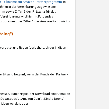
ur Teilnahme am Amazon-Partnerprogramm
; in
 ihnen in der Vereinbarung zugewiesene
m sowie Ziffer 3 der IP-Lizenz für das
 Vereinbarung wird hiermit Folgendes
programm oder Ziffer 1 der Amazon Richtlinie für
talog“)
ergütet und liegen (vorbehaltlich der in diesem
i die Sitzung beginnt, wenn der Kunde den Partner-
Ermessen, zum Beispiel der Download einer Amazon
 Downloads“, „Amazon Coin“, „Kindle Books“,
trieben werden, oder