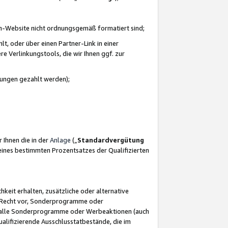
azon-Website nicht ordnungsgemäß formatiert sind;
, oder über einen Partner-Link in einer
e Verlinkungstools, die wir Ihnen ggf. zur
ütungen gezahlt werden);
 Ihnen die in der
Anlage
(„
Standardvergütung
ines bestimmten Prozentsatzes der Qualifizierten
eit erhalten, zusätzliche oder alternative
as Recht vor, Sonderprogramme oder
für alle Sonderprogramme oder Werbeaktionen (auch
lifizierende Ausschlusstatbestände, die im