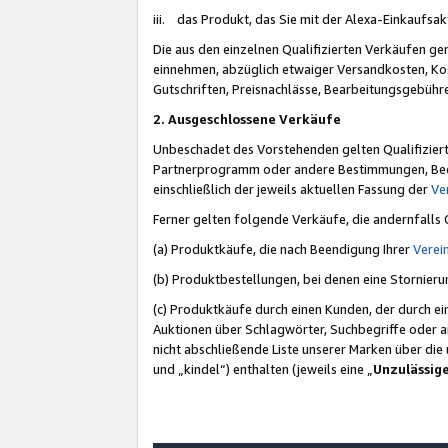
iii. das Produkt, das Sie mit der Alexa-Einkaufsa
Die aus den einzelnen Qualifizierten Verkäufen gen
einnehmen, abzüglich etwaiger Versandkosten, Ko
Gutschriften, Preisnachlässe, Bearbeitungsgebühr
2. Ausgeschlossene Verkäufe
Unbeschadet des Vorstehenden gelten Qualifiziert
Partnerprogramm oder andere Bestimmungen, Beding
einschließlich der jeweils aktuellen Fassung der
Ve
Ferner gelten folgende Verkäufe, die andernfalls
(a) Produktkäufe, die nach Beendigung Ihrer
Verei
(b) Produktbestellungen, bei denen eine Stornier
(c) Produktkäufe durch einen Kunden, der durch e
Auktionen über Schlagwörter, Suchbegriffe oder a
nicht abschließende Liste unserer Marken über di
und „kindel“) enthalten (jeweils eine „
Unzulässig