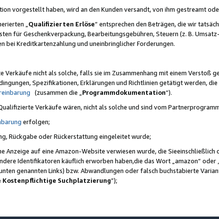
ktion vorgestellt haben, wird an den Kunden versandt, von ihm gestreamt od
erierten „
Qualifizierten Erlöse
“ entsprechen den Beträgen, die wir tatsäch
sten für Geschenkverpackung, Bearbeitungsgebühren, Steuern (z. B. Umsatz-
en bei Kreditkartenzahlung und uneinbringlicher Forderungen.
e Verkäufe nicht als solche, falls sie im Zusammenhang mit einem Verstoß 
ungen, Spezifikationen, Erklärungen und Richtlinien getätigt werden, die 
reinbarung
(zusammen die „
Programmdokumentation
“).
 Qualifizierte Verkäufe wären, nicht als solche und sind vom Partnerprogra
nbarung
erfolgen;
ung, Rückgabe oder Rückerstattung eingeleitet wurde;
ine Anzeige auf eine Amazon-Website verwiesen wurde, die Sieeinschließlich
ndere Identifikatoren käuflich erworben haben,die das Wort „amazon“ oder 
e unten genannten Links) bzw. Abwandlungen oder falsch buchstabierte Varia
e Kostenpflichtige Suchplatzierung
”);