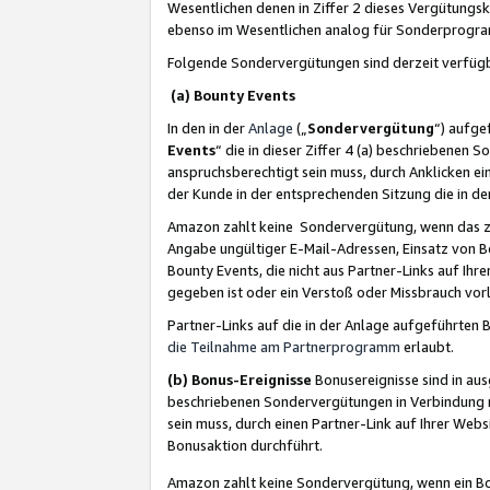
Wesentlichen denen in Ziffer 2 dieses Vergütung
ebenso im Wesentlichen analog für Sonderprogr
Folgende Sondervergütungen sind derzeit verfüg
(a) Bounty Events
In den in der
Anlage
(„
Sondervergütung
“) aufge
Events
“ die in dieser Ziffer 4 (a) beschriebenen 
anspruchsberechtigt sein muss, durch Anklicken ei
der Kunde in der entsprechenden Sitzung die in d
Amazon zahlt keine Sondervergütung, wenn das z
Angabe ungültiger E-Mail-Adressen, Einsatz von B
Bounty Events, die nicht aus Partner-Links auf Ihre
gegeben ist oder ein Verstoß oder Missbrauch vorl
Partner-Links auf die in der Anlage aufgeführte
die Teilnahme am Partnerprogramm
erlaubt.
(b) Bonus-Ereignisse
Bonusereignisse sind in au
beschriebenen Sondervergütungen in Verbindung m
sein muss, durch einen Partner-Link auf Ihrer We
Bonusaktion durchführt.
Amazon zahlt keine Sondervergütung, wenn ein Bon