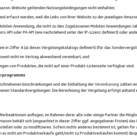
 Amazon-Website geltenden Nutzungsbedingungen nicht einhalten;
t und erfasst werden, weil die Links von Ihrer Website zu der jeweiligen Am
 Mobilen Anwendung, die nicht zu den Zugelassenen Mobilen Anwendungen zählt
s API oder PA API (wie nachstehend unter der IP-Lizenz definiert) oder ander
ie in Ziffer 4 (a) dieses Vergütungskatalogs definiert) (für das Sonderverg
weit nicht im Vertrag abweichend vereinbart, und
ngen von Produkten, die nicht auf einer Produkt-Listenseite verfügbar sind.
nerprogramms
eschriebenen Einschränkungen und der Einhaltung der
Vereinbarung
zahlen wir
ebenen Standardvergütungen. Die Berechnung der Vergütung erfolgt anhand e
beaktionen auflegen, im Rahmen derer alle oder einige Partner die Möglichk
Amazon behält sich (ungeachtet in dieser Ziffer ggf. angegebener Fristen) d
ustellen oder zu modifizieren. Sofern nichts anderes bestimmt ist, gelten 
s nicht um Produktverkäufe geht/nicht zu Produktverkäufen kommt) disqua