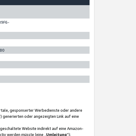
89F6-
280
ortale, gesponserter Werbedienste oder andere
“) generierten oder angezeigten Link auf eine
ngeschaltete Website indirekt auf eine Amazon-
ktiv werden müsste (eine „
Umleitung
“);