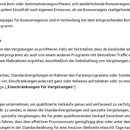
 von Bots oder Automatisierungssoftware, sich wiederholende Bonusereignisse
n jedem Einzelfall nach eigenem Ermessen, ob ein Bonusereignis stattgefund
epages für Bonusereignisse sind in Verbindung mit dem entsprechenden Bonu
rogramm
.
n
den Vergütungen zu profitieren. Falls wir feststellen, dass du (und/oder ein
erprogramm als auch von einem anderen Programm mit demselben Traffic ei
n wir Maßnahmen ergreifen, einschließlich der Einbehaltung von Vergütunge
r Partner, Standardvergütungen im Rahmen des Partnerprogramms oder Sonde
ht vor, Einschränkungen jederzeit ganz oder teilweise aufzuheben oder zu mod
ge
(„
Einschränkungen für Vergütungen
“).
ngen unternehmen, um qualifizierte Verkäufe genau und umfassend zu verfol
dir zu senden, in denen die Standardvergütungen und spezielle Vergütungen, 
pezielle Vergütungen, die für jeden qualifizierenden Verkauf berechnet un
 führen, dass dein effektiver Provisionssatz geringfügig über oder unter dem
ungen in der Standardwährung für eine Amazon-Webseite etwa 60 Tage nach