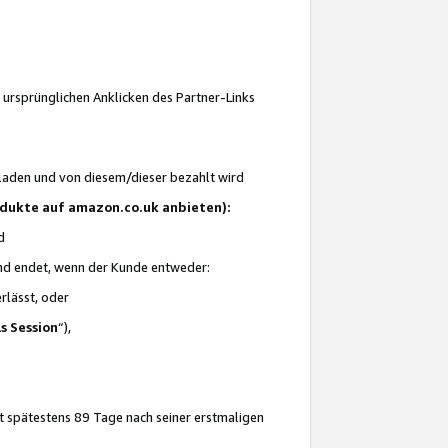
 ursprünglichen Anklicken des Partner-Links
laden und von diesem/dieser bezahlt wird
rodukte auf amazon.co.uk anbieten):
d
 und endet, wenn der Kunde entweder:
erlässt, oder
ls Session
“),
t spätestens 89 Tage nach seiner erstmaligen