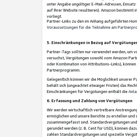
unter Angabe ungültiger E-Mail-Adressen, Einsatz
auf Ihrer Website resultieren). Amazon bestimmt i
vorliegt.
Partner-Links zu den im Anhang aufgeführten Hom
Voraussetzungen für die Teilnahme am Partnerp
5. Einschränkungen in Bezug auf Vergütunge
Partner-Tags sollten nur verwendet werden, um von 
versuchst, Vergütungen sowohl vom Amazon Partn
oder Kombination von Attributions-Links), könne
Partnerprogramm.
Gelegentlich können wir die Möglichkeit unsere
behält sich (ungeachtet etwaiger Fristen) das Rec
Einschränkungen für Vergütungen enthält die
Anla
6. Erfassung und Zahlung von Vergütungen
Wir werden wirtschaftlich vertretbare Anstrengu
ermöglichen und unsere Berichte zu erstellen und 
zusammengefasst sind. Standardvergütungen und s
gerundet werden (z. B. Cent für USD), können dazu
zahlen Standardvergütungen und spezielle Vergüt