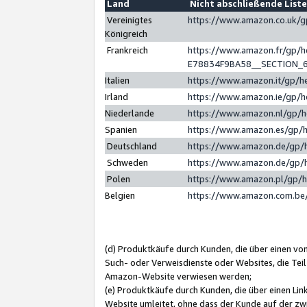
Land
Nicht abschließende List
Vereinigtes
https://www.amazon.co.uk/
Königreich
Frankreich
https://www.amazon.fr/gp/
E78834F9BA58__SECTION_
Italien
https://www.amazon.it/gp/h
Irland
https://www.amazon.ie/gp/
Niederlande
https://www.amazon.nl/gp/
Spanien
https://www.amazon.es/gp/
Deutschland
https://www.amazon.de/gp/
Schweden
https://www.amazon.de/gp/
Polen
https://www.amazon.pl/gp/
Belgien
https://www.amazon.com.be
(d) Produktkäufe durch Kunden, die über einen vo
Such- oder Verweisdienste oder Websites, die Teil
Amazon-Website verwiesen werden;
(e) Produktkäufe durch Kunden, die über einen Li
Website umleitet, ohne dass der Kunde auf der zw