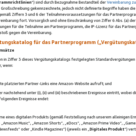
rammrichtlinien
“) sind durch Bezugnahme Bestandteil der
Vereinbarung z
Großschreibung gekennzeichnete, jedoch nicht definierte Begriffe haben die
 gemäß Ziffern 3 und 6 der Teilnahmevoraussetzungen für das Partnerprogram
nbarung fort. Vorsorglich und ohne Einschränkung von Ziffer 6 Abs. (a) der
ungen für die Teilnahme am Partnerprogramm, die IP-Lizenz für das Partner
rstoß gegen die Vereinbarung.
ungskatalog für das Partnerprogramm („Vergütungska
 Umsätze
n in Ziffer 3 dieses Vergütungskatalogs festgelegten Standardvergütungen v
r, wenn:
ite platzierten Partner-Links eine Amazon-Website aufruft; und
r nachstehend unter (i), (ii) und (iii) beschriebenen Ereignisse eintritt, wobe
 folgenden Ereignisse endet:
hme eines digitalen Produkts (gemäß Feststellung nach unserem alleinigen 
 „Amazon Music“, „Amazon Shorts“, „eDocs“, „Amazon Prime Video“, „Game
Newsfeeds“ oder „Kindle Magazines“) (jeweils ein „
Digitales Produkt
“) ver