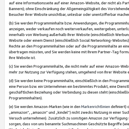
auf eine Informationsseite auf einer Amazon-Website, der nicht als Part
Bannern); ohne Einschränkung der Allgemeingültigkeit des Vorstehende
Besucher Ihrer Website unsichtbar, unlesbar oder unentzifferbar mache
(b) Sie werden Programminhalte bzw. Anwendungen, die Programminhalt
anzeigen, weder verkaufen noch weiterverkaufen, weitergeben, unterli
innerhalb von Werbung außerhalb Ihrer Website (einschließlich Werbun
Website oder einem Dienst (einschließlich Social Networking-Website
Rechte an den Programminhalten oder auf die Programminhalte an eine a
übertragen müssten, und Sie werden keine mit Ihrem Partner-Tag formati
Ihre Website ist.
(c) Sie werden Programminhalte, die nicht mehr auf einer Amazon-Websit
mehr zur Nutzung zur Verfügung stehen, umgehend von Ihrer Website e
(d) Sie werden keine Programminhalte, einschließlich in den Programmin
eine Person bzw. ein Unternehmen ein bestimmtes Produkt, eine Dienstle
geschäftlichen Beziehung oder Verbindung zu diesen steht (einschließli
Programminhalten).
(e) Sie werden Amazon-Marken (wie in den
Markenrichtlinien
definiert) 
„ammazon“, „amaozn“ und „kindel“) nicht zwecks Nutzung in einer Suc
Versuch unternehmen). Zusätzlich zu sonstigen Amazon zur Verfügung 
sorgen, dass von uns benannte Suchmaschinen Geschützte Begriffe (wie 