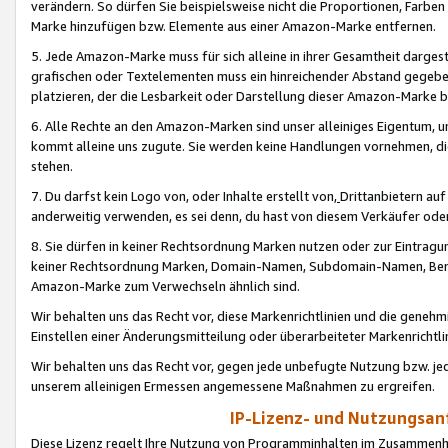
verändern. So dürfen Sie beispielsweise nicht die Proportionen, Farb
Marke hinzufügen bzw. Elemente aus einer Amazon-Marke entfernen.
5. Jede Amazon-Marke muss für sich alleine in ihrer Gesamtheit darge
grafischen oder Textelementen muss ein hinreichender Abstand gegebe
platzieren, der die Lesbarkeit oder Darstellung dieser Amazon-Marke b
6. Alle Rechte an den Amazon-Marken sind unser alleiniges Eigentum, 
kommt alleine uns zugute. Sie werden keine Handlungen vornehmen, 
stehen.
7. Du darfst kein Logo von, oder Inhalte erstellt von,
Drittanbietern au
anderweitig verwenden, es sei denn, du hast von diesem Verkäufer oder
8. Sie dürfen in keiner Rechtsordnung Marken nutzen oder zur Eintragu
keiner Rechtsordnung Marken, Domain-Namen, Subdomain-Namen, Benu
Amazon-Marke zum Verwechseln ähnlich sind.
Wir behalten uns das Recht vor, diese Markenrichtlinien und die gene
Einstellen einer Änderungsmitteilung oder überarbeiteter Markenricht
Wir behalten uns das Recht vor, gegen jede unbefugte Nutzung bzw. jede 
unserem alleinigen Ermessen angemessene Maßnahmen zu ergreifen.
IP-Lizenz- und Nutzungsan
Diese Lizenz regelt Ihre Nutzung von Programminhalten im Zusammen