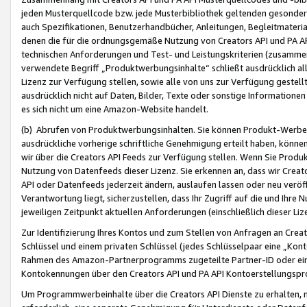
jeden Musterquellcode bzw. jede Musterbibliothek geltenden gesonder
auch Spezifikationen, Benutzerhandbücher, Anleitungen, Begleitmaterial
denen die für die ordnungsgemäße Nutzung von Creators API und PA A
technischen Anforderungen und Test- und Leistungskriterien (zusammen
verwendete Begriff „Produktwerbungsinhalte“ schließt ausdrücklich al
Lizenz zur Verfügung stellen, sowie alle von uns zur Verfügung gestel
ausdrücklich nicht auf Daten, Bilder, Texte oder sonstige Informatione
es sich nicht um eine Amazon-Website handelt.
(b) Abrufen von Produktwerbungsinhalten. Sie können Produkt-Werbein
ausdrückliche vorherige schriftliche Genehmigung erteilt haben, könn
wir über die Creators API Feeds zur Verfügung stellen. Wenn Sie Produk
Nutzung von Datenfeeds dieser Lizenz. Sie erkennen an, dass wir Creat
API oder Datenfeeds jederzeit ändern, auslaufen lassen oder neu veröffe
Verantwortung liegt, sicherzustellen, dass Ihr Zugriff auf die und Ihr
jeweiligen Zeitpunkt aktuellen Anforderungen (einschließlich dieser Liz
Zur Identifizierung Ihres Kontos und zum Stellen von Anfragen an Crea
Schlüssel und einem privaten Schlüssel (jedes Schlüsselpaar eine „Kon
Rahmen des Amazon-Partnerprogramms zugeteilte Partner-ID oder ein
Kontokennungen über den Creators API und PA API Kontoerstellungspro
Um Programmwerbeinhalte über die Creators API Dienste zu erhalten, m