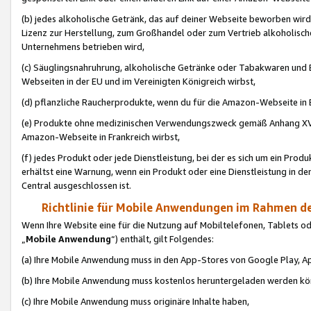
(b) jedes alkoholische Getränk, das auf deiner Webseite beworben wird
Lizenz zur Herstellung, zum Großhandel oder zum Vertrieb alkoholisch
Unternehmens betrieben wird,
(c) Säuglingsnahruhrung, alkoholische Getränke oder Tabakwaren und E
Webseiten in der EU und im Vereinigten Königreich wirbst,
(d) pflanzliche Raucherprodukte, wenn du für die Amazon-Webseite in B
(e) Produkte ohne medizinischen Verwendungszweck gemäß Anhang XVI 
Amazon-Webseite in Frankreich wirbst,
(f) jedes Produkt oder jede Dienstleistung, bei der es sich um ein Prod
erhältst eine Warnung, wenn ein Produkt oder eine Dienstleistung in de
Central ausgeschlossen ist.
Richtlinie für Mobile Anwendungen im Rahmen de
Wenn Ihre Website eine für die Nutzung auf Mobiltelefonen, Tablets 
„
Mobile Anwendung
“) enthält, gilt Folgendes:
(a) Ihre Mobile Anwendung muss in den App-Stores von Google Play, A
(b) Ihre Mobile Anwendung muss kostenlos heruntergeladen werden könn
(c) Ihre Mobile Anwendung muss originäre Inhalte haben,