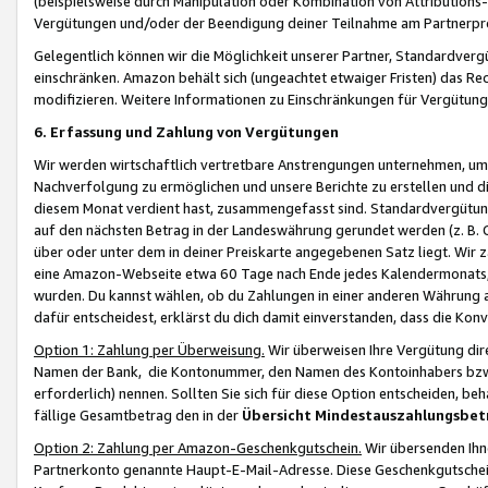
(beispielsweise durch Manipulation oder Kombination von Attributions-
Vergütungen und/oder der Beendigung deiner Teilnahme am Partnerp
Gelegentlich können wir die Möglichkeit unserer Partner, Standardv
einschränken. Amazon behält sich (ungeachtet etwaiger Fristen) das Re
modifizieren. Weitere Informationen zu Einschränkungen für Vergütung
6. Erfassung und Zahlung von Vergütungen
Wir werden wirtschaftlich vertretbare Anstrengungen unternehmen, um 
Nachverfolgung zu ermöglichen und unsere Berichte zu erstellen und di
diesem Monat verdient hast, zusammengefasst sind. Standardvergütung
auf den nächsten Betrag in der Landeswährung gerundet werden (z. B. C
über oder unter dem in deiner Preiskarte angegebenen Satz liegt. Wir
eine Amazon-Webseite etwa 60 Tage nach Ende jedes Kalendermonats, i
wurden. Du kannst wählen, ob du Zahlungen in einer anderen Währung
dafür entscheidest, erklärst du dich damit einverstanden, dass die K
Option 1: Zahlung per Überweisung.
Wir überweisen Ihre Vergütung dir
Namen der Bank, die Kontonummer, den Namen des Kontoinhabers bzw. a
erforderlich) nennen. Sollten Sie sich für diese Option entscheiden, be
fällige Gesamtbetrag den in der
Übersicht Mindestauszahlungsbet
Option 2: Zahlung per Amazon-Geschenkgutschein.
Wir übersenden Ihne
Partnerkonto genannte Haupt-E-Mail-Adresse. Diese Geschenkgutschei