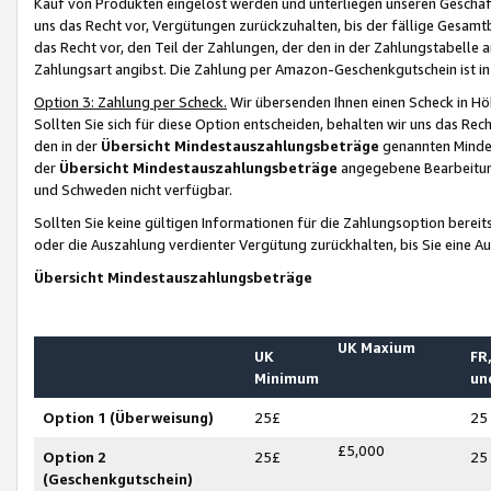
Kauf von Produkten eingelöst werden und unterliegen unseren Geschäf
uns das Recht vor, Vergütungen zurückzuhalten, bis der fällige Gesamt
das Recht vor, den Teil der Zahlungen, der den in der Zahlungstabelle 
Zahlungsart angibst. Die Zahlung per Amazon-Geschenkgutschein ist in
Option 3: Zahlung per Scheck.
Wir übersenden Ihnen einen Scheck in Höh
Sollten Sie sich für diese Option entscheiden, behalten wir uns das Rec
den in der
Übersicht Mindestauszahlungsbeträge
genannten Mindest
der
Übersicht Mindestauszahlungsbeträge
angegebene Bearbeitung
und Schweden nicht verfügbar.
Sollten Sie keine gültigen Informationen für die Zahlungsoption bereit
oder die Auszahlung verdienter Vergütung zurückhalten, bis Sie eine A
Übersicht Mindestauszahlungsbeträge
UK Maxium
UK
FR,
Minimum
un
Option 1 (Überweisung)
25£
25
£5,000
Option 2
25£
25
(Geschenkgutschein)