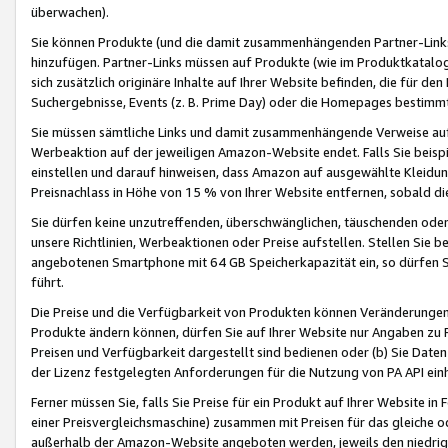
überwachen).
Sie können Produkte (und die damit zusammenhängenden Partner-Links)
hinzufügen. Partner-Links müssen auf Produkte (wie im Produktkatalog de
sich zusätzlich originäre Inhalte auf Ihrer Website befinden, die für 
Suchergebnisse, Events (z. B. Prime Day) oder die Homepages bestimmte
Sie müssen sämtliche Links und damit zusammenhängende Verweise auf z
Werbeaktion auf der jeweiligen Amazon-Website endet. Falls Sie beisp
einstellen und darauf hinweisen, dass Amazon auf ausgewählte Kleidun
Preisnachlass in Höhe von 15 % von Ihrer Website entfernen, sobald di
Sie dürfen keine unzutreffenden, überschwänglichen, täuschenden od
unsere Richtlinien, Werbeaktionen oder Preise aufstellen. Stellen Sie 
angebotenen Smartphone mit 64 GB Speicherkapazität ein, so dürfen S
führt.
Die Preise und die Verfügbarkeit von Produkten können Veränderungen 
Produkte ändern können, dürfen Sie auf Ihrer Website nur Angaben zu P
Preisen und Verfügbarkeit dargestellt sind bedienen oder (b) Sie Daten
der Lizenz festgelegten Anforderungen für die Nutzung von PA API einh
Ferner müssen Sie, falls Sie Preise für ein Produkt auf Ihrer Website in 
einer Preisvergleichsmaschine) zusammen mit Preisen für das gleiche o
außerhalb der Amazon-Website angeboten werden, jeweils den niedrigst