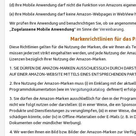
(d) Ihre Mobile Anwendung darf nicht die Funktion von Amazons eige
(e) Ihre Mobile Anwendung darf keine Amazon-Webpages in WebView 
Wir prüfen Ihre Anwendung und benachrichtigen Sie, ob sie angenomm
„
Zugelassene Mobile Anwendung
“ im Sinne der
Vereinbarung
.
Markenrichtlinien für das 
Diese Richtlinien gelten für die Nutzung der Marken, die wir Ihnen als 
müssen jederzeit strikt eingehalten werden, und jede Nutzung der Ama
Lizenzen bezüglich Ihrer Nutzung der Amazon-Marken.
1. SIE DÜRFEN DIE AMAZON-MARKEN AUSSCHLIESSLICH DURCH DARS
AUF EINER AMAZON-WEBSITE MITTELS EINES ENTSPRECHENDEN PART
2. Ihre Nutzung der Amazon-Marken muss (i) im Einklang mit der aktuells
Programmdokumentation (wie im
Vergütungskatalog
definiert) erfolg
3. Sie dürfen die Amazon-Marken ausschließlich für den in der Progr
nicht wie folgt nutzen oder darstellen: (i) in einer Weise, die ein Spo
Produkte und Dienstleistungen zu verunglimpfen, (iii) in einer Weise
schädigen könnte, oder (iv) in Offline-Materialien oder E-Mails (z. B.
Dokumenten oder mündlicher Werbung).
4. Wir werden Ihnen ein Bild bzw. Bilder der Amazon-Marken zur Verfüg