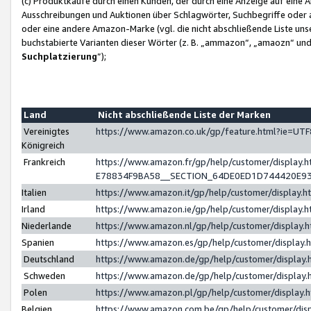
(c) Produktkäufe durch einen Kunden, der durch eine Anzeige auf eine 
Ausschreibungen und Auktionen über Schlagwörter, Suchbegriffe oder 
oder eine andere Amazon-Marke (vgl. die nicht abschließende Liste un
buchstabierte Varianten dieser Wörter (z. B. „ammazon“, „amaozn“ und „
Suchplatzierung
”);
Land
Nicht abschließende Liste der Marken
Vereinigtes
https://www.amazon.co.uk/gp/feature.html?ie=U
Königreich
Frankreich
https://www.amazon.fr/gp/help/customer/displa
E78834F9BA58__SECTION_64DE0ED1D744420E9
Italien
https://www.amazon.it/gp/help/customer/display
Irland
https://www.amazon.ie/gp/help/customer/displa
Niederlande
https://www.amazon.nl/gp/help/customer/display
Spanien
https://www.amazon.es/gp/help/customer/display
Deutschland
https://www.amazon.de/gp/help/customer/displa
Schweden
https://www.amazon.de/gp/help/customer/displa
Polen
https://www.amazon.pl/gp/help/customer/display
Belgien
https://www.amazon.com.be/gp/help/customer/d