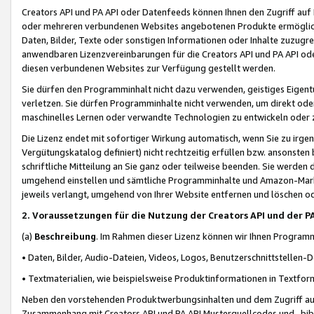
Creators API und PA API oder Datenfeeds können Ihnen den Zugriff auf D
oder mehreren verbundenen Websites angebotenen Produkte ermögliche
Daten, Bilder, Texte oder sonstigen Informationen oder Inhalte zuzugre
anwendbaren Lizenzvereinbarungen für die Creators API und PA API od
diesen verbundenen Websites zur Verfügung gestellt werden.
Sie dürfen den Programminhalt nicht dazu verwenden, geistiges Eigent
verletzen. Sie dürfen Programminhalte nicht verwenden, um direkt ode
maschinelles Lernen oder verwandte Technologien zu entwickeln oder zu
Die Lizenz endet mit sofortiger Wirkung automatisch, wenn Sie zu irg
Vergütungskatalog definiert) nicht rechtzeitig erfüllen bzw. ansonsten
schriftliche Mitteilung an Sie ganz oder teilweise beenden. Sie werden
umgehend einstellen und sämtliche Programminhalte und Amazon-Marke
jeweils verlangt, umgehend von Ihrer Website entfernen und löschen od
2. Voraussetzungen für die Nutzung der Creators API und der P
(a)
Beschreibung
. Im Rahmen dieser Lizenz können wir Ihnen Programmi
• Daten, Bilder, Audio-Dateien, Videos, Logos, Benutzerschnittstellen-
• Textmaterialien, wie beispielsweise Produktinformationen in Textfor
Neben den vorstehenden Produktwerbungsinhalten und dem Zugriff auf 
Zusammenhang mit Creators API und PA API Musterquellcodes und -bibli