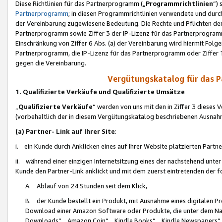
Diese Richtlinien für das Partnerprogramm („
Programmrichtlinien
“)
Partnerprogramm
; in diesen Programmrichtlinien verwendete und durch
der Vereinbarung zugewiesene Bedeutung. Die Rechte und Pflichten de
Partnerprogramm sowie Ziffer 3 der IP-Lizenz für das Partnerprogram
Einschränkung von Ziffer 6 Abs. (a) der Vereinbarung wird hiermit Fol
Partnerprogramm, die IP-Lizenz für das Partnerprogramm oder Ziffer 1
gegen die Vereinbarung.
Vergütungskatalog für das 
1. Qualifizierte Verkäufe und Qualifizierte Umsätze
„
Qualifizierte Verkäufe
“ werden von uns mit den in Ziffer 3 diese
(vorbehaltlich der in diesem Vergütungskatalog beschriebenen Ausnah
(a) Partner- Link auf Ihrer Site
:
i. ein Kunde durch Anklicken eines auf Ihrer Website platzierten Part
ii. während einer einzigen Internetsitzung eines der nachstehend unter (i)
Kunde den Partner-Link anklickt und mit dem zuerst eintretenden der f
A. Ablauf von 24 Stunden seit dem Klick,
B. der Kunde bestellt ein Produkt, mit Ausnahme eines digitalen P
Download einer Amazon Software oder Produkte, die unter dem N
Downloads“, „Amazon Coin“, „Kindle Books“, „Kindle Newspapers“, „