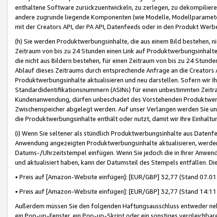
enthaltene Software zurückzuentwickeln, zu zerlegen, zu dekompilier
andere zugrunde liegende Komponenten (wie Modelle, Modellparameter
mit der Creators API, der PA API, Datenfeeds oder in den Produkt Werb
(h) Sie werden Produktwerbungsinhalte, die aus einem Bild bestehen, ni
Zeitraum von bis zu 24 Stunden einen Link auf Produktwerbungsinhalte
die nicht aus Bildern bestehen, für einen Zeitraum von bis zu 24 Stund
Ablauf dieses Zeitraums durch entsprechende Anfrage an die Creators 
Produktwerbungsinhalte aktualisieren und neu darstellen. Sofern wir Ih
Standardidentifikationsnummern (ASINs) für einen unbestimmten Zeitra
Kundenanwendung, dürfen unbeschadet des Vorstehenden Produktwerbu
Zwischenspeicher abgelegt werden. Auf unser Verlangen werden Sie un
die Produktwerbungsinhalte enthält oder nutzt, damit wir Ihre Einhalt
(i) Wenn Sie seltener als stündlich Produktwerbungsinhalte aus Datenfe
Anwendung angezeigten Produktwerbungsinhalte aktualisieren, werden 
Datums-/Uhrzeitstempel einfügen. Wenn Sie jedoch die in Ihrer Anwe
und aktualisiert haben, kann der Datumsteil des Stempels entfallen. Dies
• Preis auf [Amazon-Website einfügen]: [EUR/GBP] 32,77 (Stand 07.01.
• Preis auf [Amazon-Website einfügen]: [EUR/GBP] 32,77 (Stand 14:11 
Außerdem müssen Sie den folgenden Haftungsausschluss entweder neb
ein Pop-up-Fenster, ein Pop-up-Skript oder ein sonstiges vergleichba