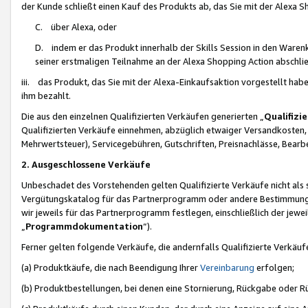
der Kunde schließt einen Kauf des Produkts ab, das Sie mit der Alexa 
C. über Alexa, oder
D. indem er das Produkt innerhalb der Skills Session in den Waren
seiner erstmaligen Teilnahme an der Alexa Shopping Action abschlie
iii. das Produkt, das Sie mit der Alexa-Einkaufsaktion vorgestellt ha
ihm bezahlt.
Die aus den einzelnen Qualifizierten Verkäufen generierten „
Qualifizi
Qualifizierten Verkäufe einnehmen, abzüglich etwaiger Versandkosten
Mehrwertsteuer), Servicegebühren, Gutschriften, Preisnachlässe, Bear
2. Ausgeschlossene Verkäufe
Unbeschadet des Vorstehenden gelten Qualifizierte Verkäufe nicht als
Vergütungskatalog für das Partnerprogramm oder andere Bestimmungen,
wir jeweils für das Partnerprogramm festlegen, einschließlich der jewe
„
Programmdokumentation
“).
Ferner gelten folgende Verkäufe, die andernfalls Qualifizierte Verkä
(a) Produktkäufe, die nach Beendigung Ihrer
Vereinbarung
erfolgen;
(b) Produktbestellungen, bei denen eine Stornierung, Rückgabe oder R