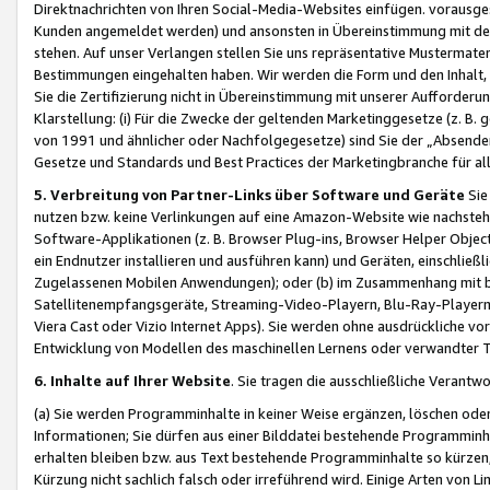
Direktnachrichten von Ihren Social-Media-Websites einfügen. vorausg
Kunden angemeldet werden) und ansonsten in Übereinstimmung mit der
stehen. Auf unser Verlangen stellen Sie uns repräsentative Mustermater
Bestimmungen eingehalten haben. Wir werden die Form und den Inhalt, di
Sie die Zertifizierung nicht in Übereinstimmung mit unserer Aufforderu
Klarstellung: (i) Für die Zwecke der geltenden Marketinggesetze (z. 
von 1991 und ähnlicher oder Nachfolgegesetze) sind Sie der „Absender“ j
Gesetze und Standards und Best Practices der Marketingbranche für 
5. Verbreitung von Partner-Links über Software und Geräte
Sie
nutzen bzw. keine Verlinkungen auf eine Amazon-Website wie nachsteh
Software-Applikationen (z. B. Browser Plug-ins, Browser Helper Objec
ein Endnutzer installieren und ausführen kann) und Geräten, einschlie
Zugelassenen Mobilen Anwendungen); oder (b) im Zusammenhang mit bzw.
Satellitenempfangsgeräte, Streaming-Video-Playern, Blu-Ray-Playern 
Viera Cast oder Vizio Internet Apps). Sie werden ohne ausdrückliche v
Entwicklung von Modellen des maschinellen Lernens oder verwandter 
6. Inhalte auf Ihrer Website
. Sie tragen die ausschließliche Verantwo
(a) Sie werden Programminhalte in keiner Weise ergänzen, löschen oder
Informationen; Sie dürfen aus einer Bilddatei bestehende Programminhal
erhalten bleiben bzw. aus Text bestehende Programminhalte so kürzen, 
Kürzung nicht sachlich falsch oder irreführend wird. Einige Arten von L