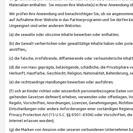
Materialien enthalten. Sie müssen Ihre Website(s) in Ihrer Anwendung ide
Wir prüfen Ihre Anwendung und benachrichtigen Sie, ob sie angenommen
auf Aufnahme Ihrer Website in das Partnerprogramm und Sie dürfen kei
Ungeeignet sind unter anderem Websites:
(a) die sexuelle oder obszöne Inhalte bewerben oder enthalten;
(b) die Gewalt verherrlichen oder gewalttätige Inhalte haben oder pot
anstiften,;
(c) die falsche, irreführende, diffamierende oder verleumderische Inha
(d) die von Hass geprägte, belästigende, schädliche, die Privatsphäre v
Herkunft, Hautfarbe, Geschlecht, Religion, Nationalität, Behinderung, 
(e) die rechtswidrige Handlungen bewerben oder ausführen;
(f) sich an Kinder richten oder wissentlich personenbezogene Daten vo
geltenden Gesetzen definiert) erheben, verwenden oder offenlegen, Vo
Regeln, Vorschriften, Anordnungen, Lizenzen, Genehmigungen, Richtlini
Entscheidungen oder andere Anforderungen einer zuständigen Regierung
Privacy Protection Act (15 U.S.C. §§ 6501-6506) oder Vorschriften, di
Internet erlassen wurden);
(g) die Marken von Amazon oder unseren verbundenen Unternehmen b