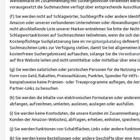
Werbeinhalte im Zusammenhang mit Suchergebnissen verwendet werden,
vorausgesetzt die Suchmaschine verfügt über entsprechende Ausschlu
(f) Sie werden nicht auf Schlagwörter, Suchbegriffe oder andere Ident
Amazon oder unseren verbundenen Unternehmen oder Abwandlungen bzw
nicht abschließende Liste unserer Marken entnehmen Sie bitte der Nich
Schlagwortauktionen auf Suchmaschinen teilnehmen, wenn die sich da
Kostenpflichtige Suchplatzierung (wie im
Vergütungskatalog
definiert
Suchmaschinen Links zur Verfügung stellen, damit Sie bei allgemeinen I
kostenfreien Suchergebnissen) auftauchen, solange Sie die
Vereinbaru
auf Ihre Website leiten und nicht unmittelbar oder mittelbar über eine
(g) Sie werden natürlichen oder juristischen Personen für die Nutzung 
Form von Geld, Rabatten, Preisnachlässen, Punkten, Spenden für Hilfs
beispielsweise keine Prämien- oder Treueprogramme auflegen, die Anrei
Partner-Links zu besuchen.
(h) Sie werden die Inhalte von elektronischen Formularen oder anderem M
abfangen, aufzeichnen, umleiten, auslesen, auslegen oder ausfüllen.
(i) Sie werden keine Kontodaten, die unsere Kunden im Zusammenhang 
Kunden der Amazon-Websites), abfragen, erheben, einholen, speichern,
(j) Sie werden Funktionen von Schaltflächen, Links oder andere Funkti
(k) Sie werden keine Bestellungen oder andere Geschäfte über eine Ama