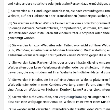
und keine andere natürliche oder juristische Person dazu ermächtigen, a
(l) Sie werden alle Handlungen unterlassen, die nach vernünftigem Erme
Website, auf der Funktionen oder Transaktionen (zum Beispiel suchen, s
(m) Sie werden auf Ihrer Website keine Partner-Links oder Programmin
Spionagesoftware, Schadsoftware, Computerviren, Würmern, Trojaner
Herunterladen oder Installieren auf einem Nutzer-Computer oder ande
genehmigt wurden.
(n) Sie werden Amazon-Websites oder Teile davon nicht auf Ihrer Websi
(z. B., WebView) innerhalb einer Mobilen Anwendung. Die Darstellung ein
Teilnahmevoraussetzungen stellt jedoch keinen Verstoß gegen diese Zif
(o) Sie werden keine Partner-Links oder andere Inhalte, die eine Am
Werbeseiten oder Layer-Werbung einstellen oder bereitstellen, mit Au
bewerben, die eng mit dem auf Ihrer Website befindlichen Material z
(p) Sie werden in Inhalte, die Sie auf einer Amazon-Website platzier
Werbediensten oder in einer Kundenbewertung, einem Forum, einem Wun
einer Amazon-Website verfügbaren Kontext) keine Partner-Links integr
(q) Sie werden nicht versuchen, den
Vergütungskatalog
zu umgehen oder
dass sich eine Webpage einer Amazon-Website im Browser eines Kunden 
(r) Sie werden nicht versuchen, Internetverkehr (Traffic) oder Vergü