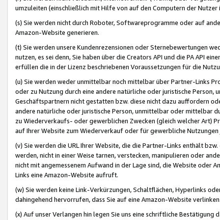
umzuleiten (einschließlich mit Hilfe von auf den Computern der Nutzer i
(s) Sie werden nicht durch Roboter, Softwareprogramme oder auf andere
Amazon-Website generieren.
(t) Sie werden unsere Kundenrezensionen oder Sternebewertungen wed
nutzen, es sei denn, Sie haben über die Creators API und die PA API e
erfüllen die in der Lizenz beschriebenen Voraussetzungen für die Nutzu
(u) Sie werden weder unmittelbar noch mittelbar über Partner-Links P
oder zu Nutzung durch eine andere natürliche oder juristische Person,
Geschäftspartnern nicht gestatten bzw. diese nicht dazu auffordern od
andere natürliche oder juristische Person, unmittelbar oder mittelbar
zu Wiederverkaufs- oder gewerblichen Zwecken (gleich welcher Art) 
auf Ihrer Website zum Wiederverkauf oder für gewerbliche Nutzungen 
(v) Sie werden die URL Ihrer Website, die die Partner-Links enthält b
werden, nicht in einer Weise tarnen, verstecken, manipulieren oder and
nicht mit angemessenem Aufwand in der Lage sind, die Website oder A
Links eine Amazon-Website aufruft.
(w) Sie werden keine Link-Verkürzungen, Schaltflächen, Hyperlinks ode
dahingehend hervorrufen, dass Sie auf eine Amazon-Website verlinken
(x) Auf unser Verlangen hin legen Sie uns eine schriftliche Bestätigung