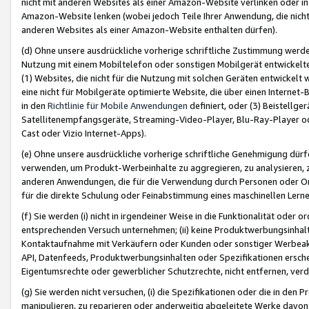
nicht mit anderen Websites als einer Amazon-Website verlinken oder i
Amazon-Website lenken (wobei jedoch Teile Ihrer Anwendung, die nich
anderen Websites als einer Amazon-Website enthalten dürfen).
(d) Ohne unsere ausdrückliche vorherige schriftliche Zustimmung werd
Nutzung mit einem Mobiltelefon oder sonstigen Mobilgerät entwickelt
(1) Websites, die nicht für die Nutzung mit solchen Geräten entwickelt
eine nicht für Mobilgeräte optimierte Website, die über einen Interne
in den
Richtlinie für Mobile Anwendungen
definiert, oder (3) Beistellge
Satellitenempfangsgeräte, Streaming-Video-Player, Blu-Ray-Player ode
Cast oder Vizio Internet-Apps).
(e) Ohne unsere ausdrückliche vorherige schriftliche Genehmigung dürfe
verwenden, um Produkt-Werbeinhalte zu aggregieren, zu analysieren, 
anderen Anwendungen, die für die Verwendung durch Personen oder Or
für die direkte Schulung oder Feinabstimmung eines maschinellen Lern
(f) Sie werden (i) nicht in irgendeiner Weise in die Funktionalität ode
entsprechenden Versuch unternehmen; (ii) keine Produktwerbungsinha
Kontaktaufnahme mit Verkäufern oder Kunden oder sonstiger Werbeaktiv
API, Datenfeeds, Produktwerbungsinhalten oder Spezifikationen erschei
Eigentumsrechte oder gewerblicher Schutzrechte, nicht entfernen, verd
(g) Sie werden nicht versuchen, (i) die Spezifikationen oder die in de
manipulieren, zu reparieren oder anderweitig abgeleitete Werke davon z