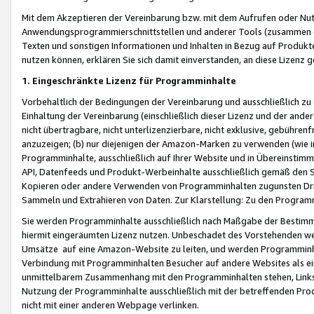
Mit dem Akzeptieren der Vereinbarung bzw. mit dem Aufrufen oder Nutz
Anwendungsprogrammierschnittstellen und anderer Tools (zusammen die
Texten und sonstigen Informationen und Inhalten in Bezug auf Produkte
nutzen können, erklären Sie sich damit einverstanden, an diese Lizenz 
1. Eingeschränkte Lizenz für Programminhalte
Vorbehaltlich der Bedingungen der Vereinbarung und ausschließlich z
Einhaltung der Vereinbarung (einschließlich dieser Lizenz und der ande
nicht übertragbare, nicht unterlizenzierbare, nicht exklusive, gebühren
anzuzeigen; (b) nur diejenigen der Amazon-Marken zu verwenden (wie in 
Programminhalte, ausschließlich auf Ihrer Website und in Übereinstimmu
API, Datenfeeds und Produkt-Werbeinhalte ausschließlich gemäß den Spe
Kopieren oder andere Verwenden von Programminhalten zugunsten Dri
Sammeln und Extrahieren von Daten. Zur Klarstellung: Zu den Program
Sie werden Programminhalte ausschließlich nach Maßgabe der Besti
hiermit eingeräumten Lizenz nutzen. Unbeschadet des Vorstehenden we
Umsätze auf eine Amazon-Website zu leiten, und werden Programminhal
Verbindung mit Programminhalten Besucher auf andere Websites als ein
unmittelbarem Zusammenhang mit den Programminhalten stehen, Links z
Nutzung der Programminhalte ausschließlich mit der betreffenden Pr
nicht mit einer anderen Webpage verlinken.