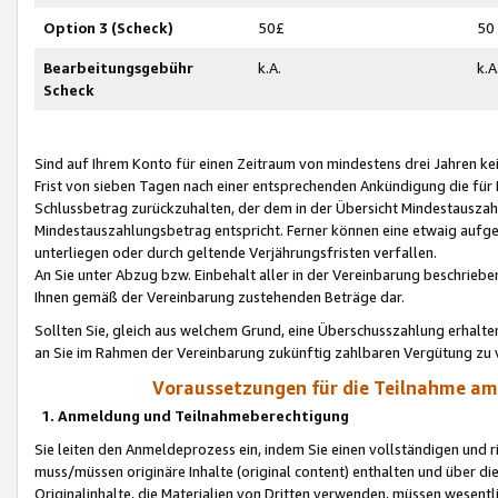
Option 3 (Scheck)
50£
50
Bearbeitungsgebühr
k.A.
k.A
Scheck
Sind auf Ihrem Konto für einen Zeitraum von mindestens drei Jahren kein
Frist von sieben Tagen nach einer entsprechenden Ankündigung die für
Schlussbetrag zurückzuhalten, der dem in der Übersicht Mindestausz
Mindestauszahlungsbetrag entspricht. Ferner können eine etwaig aufg
unterliegen oder durch geltende Verjährungsfristen verfallen.
An Sie unter Abzug bzw. Einbehalt aller in der Vereinbarung beschrieb
Ihnen gemäß der Vereinbarung zustehenden Beträge dar.
Sollten Sie, gleich aus welchem Grund, eine Überschusszahlung erhalte
an Sie im Rahmen der Vereinbarung zukünftig zahlbaren Vergütung zu 
Voraussetzungen für die Teilnahme a
1. Anmeldung und Teilnahmeberechtigung
Sie leiten den Anmeldeprozess ein, indem Sie einen vollständigen und 
muss/müssen originäre Inhalte (original content) enthalten und über d
Originalinhalte, die Materialien von Dritten verwenden, müssen wese