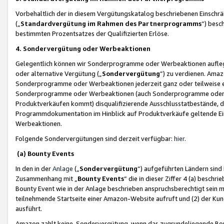
Vorbehaltlich der in diesem Vergütungskatalog beschriebenen Einschr
(„
Standardvergütung im Rahmen des Partnerprogramms
“) besc
bestimmten Prozentsatzes der Qualifizierten Erlöse.
4. Sondervergütung oder Werbeaktionen
Gelegentlich können wir Sonderprogramme oder Werbeaktionen auflegen,
oder alternative Vergütung („
Sondervergütung
”) zu verdienen. Amazo
Sonderprogramme oder Werbeaktionen jederzeit ganz oder teilweise einz
Sonderprogramme oder Werbeaktionen (auch Sonderprogramme oder We
Produktverkäufen kommt) disqualifizierende Ausschlusstatbestände, di
Programmdokumentation im Hinblick auf Produktverkäufe geltende E
Werbeaktionen.
Folgende Sondervergütungen sind derzeit verfügbar:
hier
.
(a) Bounty Events
In den in der
Anlage
(„
Sondervergütung
“) aufgeführten Ländern sind
Zusammenhang mit „
Bounty Events
“ die in dieser Ziffer 4 (a) besch
Bounty Event wie in der Anlage beschrieben anspruchsberechtigt sein mu
teilnehmende Startseite einer Amazon-Website aufruft und (2) der Kun
ausführt.
Amazon zahlt keine Sondervergütung, wenn das zugrundeliegende Boun