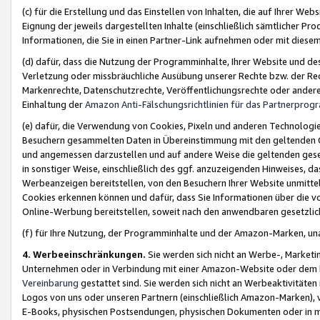
(c) für die Erstellung und das Einstellen von Inhalten, die auf Ihrer We
Eignung der jeweils dargestellten Inhalte (einschließlich sämtlicher 
Informationen, die Sie in einen Partner-Link aufnehmen oder mit diese
(d) dafür, dass die Nutzung der Programminhalte, Ihrer Website und des 
Verletzung oder missbräuchliche Ausübung unserer Rechte bzw. der Recht
Markenrechte, Datenschutzrechte, Veröffentlichungsrechte oder anderer
Einhaltung der
Amazon Anti-Fälschungsrichtlinien für das Partnerpro
(e) dafür, die Verwendung von Cookies, Pixeln und anderen Technologien
Besuchern gesammelten Daten in Übereinstimmung mit den geltenden Ge
und angemessen darzustellen und auf andere Weise die geltenden geset
in sonstiger Weise, einschließlich des ggf. anzuzeigenden Hinweises, d
Werbeanzeigen bereitstellen, von den Besuchern Ihrer Website unmitte
Cookies erkennen können und dafür, dass Sie Informationen über die v
Online-Werbung bereitstellen, soweit nach den anwendbaren gesetzlic
(f) für Ihre Nutzung, der Programminhalte und der Amazon-Marken, u
4. Werbeeinschränkungen.
Sie werden sich nicht an Werbe-, Market
Unternehmen oder in Verbindung mit einer Amazon-Website oder dem Pa
Vereinbarung
gestattet sind. Sie werden sich nicht an Werbeaktivitäten
Logos von uns oder unseren Partnern (einschließlich Amazon-Marken), 
E-Books, physischen Postsendungen, physischen Dokumenten oder in 