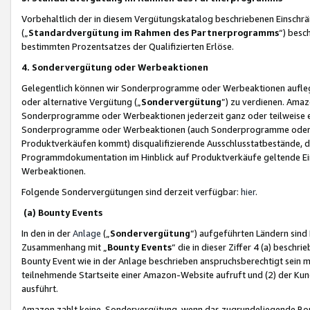
Vorbehaltlich der in diesem Vergütungskatalog beschriebenen Einschr
(„
Standardvergütung im Rahmen des Partnerprogramms
“) besc
bestimmten Prozentsatzes der Qualifizierten Erlöse.
4. Sondervergütung oder Werbeaktionen
Gelegentlich können wir Sonderprogramme oder Werbeaktionen auflegen,
oder alternative Vergütung („
Sondervergütung
”) zu verdienen. Amazo
Sonderprogramme oder Werbeaktionen jederzeit ganz oder teilweise einz
Sonderprogramme oder Werbeaktionen (auch Sonderprogramme oder We
Produktverkäufen kommt) disqualifizierende Ausschlusstatbestände, di
Programmdokumentation im Hinblick auf Produktverkäufe geltende E
Werbeaktionen.
Folgende Sondervergütungen sind derzeit verfügbar:
hier
.
(a) Bounty Events
In den in der
Anlage
(„
Sondervergütung
“) aufgeführten Ländern sind
Zusammenhang mit „
Bounty Events
“ die in dieser Ziffer 4 (a) besch
Bounty Event wie in der Anlage beschrieben anspruchsberechtigt sein mu
teilnehmende Startseite einer Amazon-Website aufruft und (2) der Kun
ausführt.
Amazon zahlt keine Sondervergütung, wenn das zugrundeliegende Boun