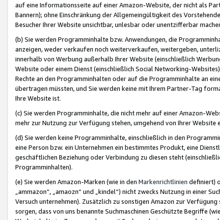
auf eine Informationsseite auf einer Amazon-Website, der nicht als Part
Bannern); ohne Einschränkung der Allgemeingültigkeit des Vorstehende
Besucher Ihrer Website unsichtbar, unlesbar oder unentzifferbar mache
(b) Sie werden Programminhalte bzw. Anwendungen, die Programminhalt
anzeigen, weder verkaufen noch weiterverkaufen, weitergeben, unterli
innerhalb von Werbung außerhalb Ihrer Website (einschließlich Werbun
Website oder einem Dienst (einschließlich Social Networking-Website
Rechte an den Programminhalten oder auf die Programminhalte an eine a
übertragen müssten, und Sie werden keine mit Ihrem Partner-Tag formati
Ihre Website ist.
(c) Sie werden Programminhalte, die nicht mehr auf einer Amazon-Websit
mehr zur Nutzung zur Verfügung stehen, umgehend von Ihrer Website e
(d) Sie werden keine Programminhalte, einschließlich in den Programmin
eine Person bzw. ein Unternehmen ein bestimmtes Produkt, eine Dienstle
geschäftlichen Beziehung oder Verbindung zu diesen steht (einschließli
Programminhalten).
(e) Sie werden Amazon-Marken (wie in den
Markenrichtlinien
definiert) 
„ammazon“, „amaozn“ und „kindel“) nicht zwecks Nutzung in einer Suc
Versuch unternehmen). Zusätzlich zu sonstigen Amazon zur Verfügung 
sorgen, dass von uns benannte Suchmaschinen Geschützte Begriffe (wie 