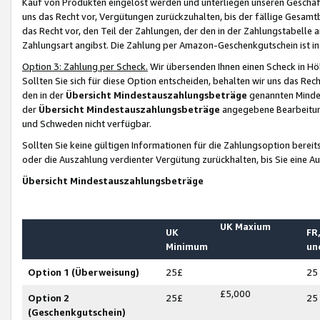
Kauf von Produkten eingelöst werden und unterliegen unseren Geschäf
uns das Recht vor, Vergütungen zurückzuhalten, bis der fällige Gesamt
das Recht vor, den Teil der Zahlungen, der den in der Zahlungstabelle 
Zahlungsart angibst. Die Zahlung per Amazon-Geschenkgutschein ist in
Option 3: Zahlung per Scheck.
Wir übersenden Ihnen einen Scheck in Höh
Sollten Sie sich für diese Option entscheiden, behalten wir uns das Rec
den in der
Übersicht Mindestauszahlungsbeträge
genannten Mindest
der
Übersicht Mindestauszahlungsbeträge
angegebene Bearbeitung
und Schweden nicht verfügbar.
Sollten Sie keine gültigen Informationen für die Zahlungsoption bereit
oder die Auszahlung verdienter Vergütung zurückhalten, bis Sie eine A
Übersicht Mindestauszahlungsbeträge
UK Maxium
UK
FR,
Minimum
un
Option 1 (Überweisung)
25£
25
£5,000
Option 2
25£
25
(Geschenkgutschein)