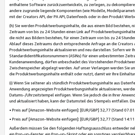
enthaltene Software zurückzuentwickeln, zu zerlegen, zu dekompilier
andere zugrunde liegende Komponenten (wie Modelle, Modellparameter
mit der Creators API, der PA API, Datenfeeds oder in den Produkt Werb
(h) Sie werden Produktwerbungsinhalte, die aus einem Bild bestehen, ni
Zeitraum von bis zu 24 Stunden einen Link auf Produktwerbungsinhalte
die nicht aus Bildern bestehen, für einen Zeitraum von bis zu 24 Stund
Ablauf dieses Zeitraums durch entsprechende Anfrage an die Creators 
Produktwerbungsinhalte aktualisieren und neu darstellen. Sofern wir Ih
Standardidentifikationsnummern (ASINs) für einen unbestimmten Zeitra
Kundenanwendung, dürfen unbeschadet des Vorstehenden Produktwerbu
Zwischenspeicher abgelegt werden. Auf unser Verlangen werden Sie un
die Produktwerbungsinhalte enthält oder nutzt, damit wir Ihre Einhalt
(i) Wenn Sie seltener als stündlich Produktwerbungsinhalte aus Datenfe
Anwendung angezeigten Produktwerbungsinhalte aktualisieren, werden 
Datums-/Uhrzeitstempel einfügen. Wenn Sie jedoch die in Ihrer Anwe
und aktualisiert haben, kann der Datumsteil des Stempels entfallen. Dies
• Preis auf [Amazon-Website einfügen]: [EUR/GBP] 32,77 (Stand 07.01.
• Preis auf [Amazon-Website einfügen]: [EUR/GBP] 32,77 (Stand 14:11 
Außerdem müssen Sie den folgenden Haftungsausschluss entweder neb
ein Pop-up-Fenster, ein Pop-up-Skript oder ein sonstiges vergleichba