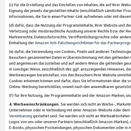
(c) für die Erstellung und das Einstellen von Inhalten, die auf Ihrer We
Eignung der jeweils dargestellten Inhalte (einschließlich sämtlicher 
Informationen, die Sie in einen Partner-Link aufnehmen oder mit diese
(d) dafür, dass die Nutzung der Programminhalte, Ihrer Website und des 
Verletzung oder missbräuchliche Ausübung unserer Rechte bzw. der Recht
Markenrechte, Datenschutzrechte, Veröffentlichungsrechte oder anderer
Einhaltung der
Amazon Anti-Fälschungsrichtlinien für das Partnerpro
(e) dafür, die Verwendung von Cookies, Pixeln und anderen Technologien
Besuchern gesammelten Daten in Übereinstimmung mit den geltenden Ge
und angemessen darzustellen und auf andere Weise die geltenden geset
in sonstiger Weise, einschließlich des ggf. anzuzeigenden Hinweises, d
Werbeanzeigen bereitstellen, von den Besuchern Ihrer Website unmitte
Cookies erkennen können und dafür, dass Sie Informationen über die v
Online-Werbung bereitstellen, soweit nach den anwendbaren gesetzlic
(f) für Ihre Nutzung, der Programminhalte und der Amazon-Marken, u
4. Werbeeinschränkungen.
Sie werden sich nicht an Werbe-, Market
Unternehmen oder in Verbindung mit einer Amazon-Website oder dem Pa
Vereinbarung
gestattet sind. Sie werden sich nicht an Werbeaktivitäten
Logos von uns oder unseren Partnern (einschließlich Amazon-Marken), 
E-Books, physischen Postsendungen, physischen Dokumenten oder in 