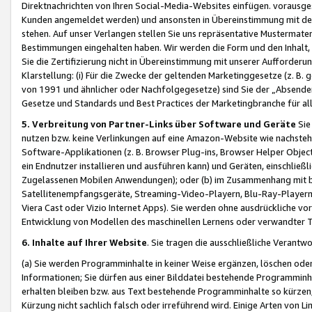
Direktnachrichten von Ihren Social-Media-Websites einfügen. vorausg
Kunden angemeldet werden) und ansonsten in Übereinstimmung mit der
stehen. Auf unser Verlangen stellen Sie uns repräsentative Mustermater
Bestimmungen eingehalten haben. Wir werden die Form und den Inhalt, di
Sie die Zertifizierung nicht in Übereinstimmung mit unserer Aufforderu
Klarstellung: (i) Für die Zwecke der geltenden Marketinggesetze (z. 
von 1991 und ähnlicher oder Nachfolgegesetze) sind Sie der „Absender“ j
Gesetze und Standards und Best Practices der Marketingbranche für 
5. Verbreitung von Partner-Links über Software und Geräte
Sie
nutzen bzw. keine Verlinkungen auf eine Amazon-Website wie nachsteh
Software-Applikationen (z. B. Browser Plug-ins, Browser Helper Objec
ein Endnutzer installieren und ausführen kann) und Geräten, einschlie
Zugelassenen Mobilen Anwendungen); oder (b) im Zusammenhang mit bzw.
Satellitenempfangsgeräte, Streaming-Video-Playern, Blu-Ray-Playern 
Viera Cast oder Vizio Internet Apps). Sie werden ohne ausdrückliche v
Entwicklung von Modellen des maschinellen Lernens oder verwandter 
6. Inhalte auf Ihrer Website
. Sie tragen die ausschließliche Verantwo
(a) Sie werden Programminhalte in keiner Weise ergänzen, löschen oder
Informationen; Sie dürfen aus einer Bilddatei bestehende Programminhal
erhalten bleiben bzw. aus Text bestehende Programminhalte so kürzen, 
Kürzung nicht sachlich falsch oder irreführend wird. Einige Arten von L