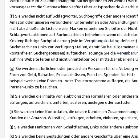
Werbeinhalte im Zusammenhang mit Suchergebnissen verwendet werden,
vorausgesetzt die Suchmaschine verfügt über entsprechende Ausschlu
(f) Sie werden nicht auf Schlagwörter, Suchbegriffe oder andere Ident
Amazon oder unseren verbundenen Unternehmen oder Abwandlungen bzw
nicht abschließende Liste unserer Marken entnehmen Sie bitte der Nich
Schlagwortauktionen auf Suchmaschinen teilnehmen, wenn die sich da
Kostenpflichtige Suchplatzierung (wie im
Vergütungskatalog
definiert
Suchmaschinen Links zur Verfügung stellen, damit Sie bei allgemeinen I
kostenfreien Suchergebnissen) auftauchen, solange Sie die
Vereinbaru
auf Ihre Website leiten und nicht unmittelbar oder mittelbar über eine
(g) Sie werden natürlichen oder juristischen Personen für die Nutzung 
Form von Geld, Rabatten, Preisnachlässen, Punkten, Spenden für Hilfs
beispielsweise keine Prämien- oder Treueprogramme auflegen, die Anrei
Partner-Links zu besuchen.
(h) Sie werden die Inhalte von elektronischen Formularen oder anderem M
abfangen, aufzeichnen, umleiten, auslesen, auslegen oder ausfüllen.
(i) Sie werden keine Kontodaten, die unsere Kunden im Zusammenhang 
Kunden der Amazon-Websites), abfragen, erheben, einholen, speichern,
(j) Sie werden Funktionen von Schaltflächen, Links oder andere Funkti
(k) Sie werden keine Bestellungen oder andere Geschäfte über eine Ama