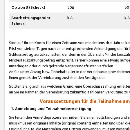
Option 3 (Scheck)
50£
50
Bearbeitungsgebühr
k.A.
k.A
Scheck
Sind auf Ihrem Konto für einen Zeitraum von mindestens drei Jahren kein
Frist von sieben Tagen nach einer entsprechenden Ankündigung die für
Schlussbetrag zurückzuhalten, der dem in der Übersicht Mindestausz
Mindestauszahlungsbetrag entspricht. Ferner können eine etwaig aufg
unterliegen oder durch geltende Verjährungsfristen verfallen.
An Sie unter Abzug bzw. Einbehalt aller in der Vereinbarung beschrieb
Ihnen gemäß der Vereinbarung zustehenden Beträge dar.
Sollten Sie, gleich aus welchem Grund, eine Überschusszahlung erhalte
an Sie im Rahmen der Vereinbarung zukünftig zahlbaren Vergütung zu 
Voraussetzungen für die Teilnahme a
1. Anmeldung und Teilnahmeberechtigung
Sie leiten den Anmeldeprozess ein, indem Sie einen vollständigen und 
muss/müssen originäre Inhalte (original content) enthalten und über d
Originalinhalte, die Materialien von Dritten verwenden, müssen wese