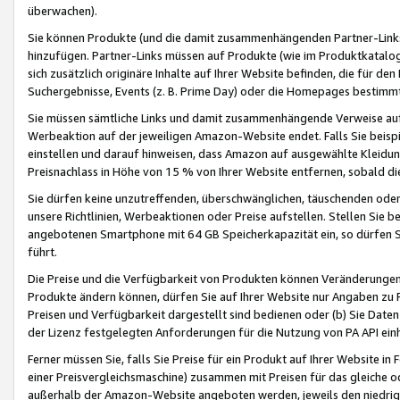
überwachen).
Sie können Produkte (und die damit zusammenhängenden Partner-Links)
hinzufügen. Partner-Links müssen auf Produkte (wie im Produktkatalog de
sich zusätzlich originäre Inhalte auf Ihrer Website befinden, die für 
Suchergebnisse, Events (z. B. Prime Day) oder die Homepages bestimmte
Sie müssen sämtliche Links und damit zusammenhängende Verweise auf z
Werbeaktion auf der jeweiligen Amazon-Website endet. Falls Sie beisp
einstellen und darauf hinweisen, dass Amazon auf ausgewählte Kleidun
Preisnachlass in Höhe von 15 % von Ihrer Website entfernen, sobald di
Sie dürfen keine unzutreffenden, überschwänglichen, täuschenden od
unsere Richtlinien, Werbeaktionen oder Preise aufstellen. Stellen Sie 
angebotenen Smartphone mit 64 GB Speicherkapazität ein, so dürfen S
führt.
Die Preise und die Verfügbarkeit von Produkten können Veränderungen 
Produkte ändern können, dürfen Sie auf Ihrer Website nur Angaben zu P
Preisen und Verfügbarkeit dargestellt sind bedienen oder (b) Sie Daten
der Lizenz festgelegten Anforderungen für die Nutzung von PA API einh
Ferner müssen Sie, falls Sie Preise für ein Produkt auf Ihrer Website in 
einer Preisvergleichsmaschine) zusammen mit Preisen für das gleiche o
außerhalb der Amazon-Website angeboten werden, jeweils den niedrigst