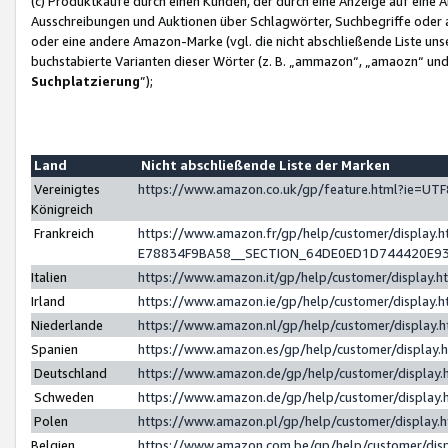
(c) Produktkäufe durch einen Kunden, der durch eine Anzeige auf eine 
Ausschreibungen und Auktionen über Schlagwörter, Suchbegriffe oder 
oder eine andere Amazon-Marke (vgl. die nicht abschließende Liste un
buchstabierte Varianten dieser Wörter (z. B. „ammazon“, „amaozn“ und „
Suchplatzierung
”);
Land
Nicht abschließende Liste der Marken
Vereinigtes
https://www.amazon.co.uk/gp/feature.html?ie=U
Königreich
Frankreich
https://www.amazon.fr/gp/help/customer/displa
E78834F9BA58__SECTION_64DE0ED1D744420E9
Italien
https://www.amazon.it/gp/help/customer/display
Irland
https://www.amazon.ie/gp/help/customer/displa
Niederlande
https://www.amazon.nl/gp/help/customer/display
Spanien
https://www.amazon.es/gp/help/customer/display
Deutschland
https://www.amazon.de/gp/help/customer/displa
Schweden
https://www.amazon.de/gp/help/customer/displa
Polen
https://www.amazon.pl/gp/help/customer/display
Belgien
https://www.amazon.com.be/gp/help/customer/d