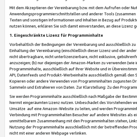
Mit dem Akzeptieren der Vereinbarung bzw. mit dem Aufrufen oder Nutz
Anwendungsprogrammierschnittstellen und anderer Tools (zusammen die
Texten und sonstigen Informationen und Inhalten in Bezug auf Produkte
nutzen können, erklären Sie sich damit einverstanden, an diese Lizenz 
1. Eingeschränkte Lizenz für Programminhalte
Vorbehaltlich der Bedingungen der Vereinbarung und ausschließlich z
Einhaltung der Vereinbarung (einschließlich dieser Lizenz und der ande
nicht übertragbare, nicht unterlizenzierbare, nicht exklusive, gebühren
anzuzeigen; (b) nur diejenigen der Amazon-Marken zu verwenden (wie in 
Programminhalte, ausschließlich auf Ihrer Website und in Übereinstimmu
API, Datenfeeds und Produkt-Werbeinhalte ausschließlich gemäß den Spe
Kopieren oder andere Verwenden von Programminhalten zugunsten Dri
Sammeln und Extrahieren von Daten. Zur Klarstellung: Zu den Program
Sie werden Programminhalte ausschließlich nach Maßgabe der Besti
hiermit eingeräumten Lizenz nutzen. Unbeschadet des Vorstehenden we
Umsätze auf eine Amazon-Website zu leiten, und werden Programminhal
Verbindung mit Programminhalten Besucher auf andere Websites als ein
unmittelbarem Zusammenhang mit den Programminhalten stehen, Links z
Nutzung der Programminhalte ausschließlich mit der betreffenden Pr
nicht mit einer anderen Webpage verlinken.