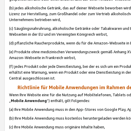
(b) jedes alkoholische Getränk, das auf deiner Webseite beworben wird
Lizenz zur Herstellung, zum Großhandel oder zum Vertrieb alkoholisch
Unternehmens betrieben wird,
(c) Säuglingsnahruhrung, alkoholische Getränke oder Tabakwaren und E
Webseiten in der EU und im Vereinigten Königreich wirbst,
(d) pflanzliche Raucherprodukte, wenn du für die Amazon-Webseite in B
(e) Produkte ohne medizinischen Verwendungszweck gemäß Anhang XVI 
Amazon-Webseite in Frankreich wirbst,
(f) jedes Produkt oder jede Dienstleistung, bei der es sich um ein Prod
erhältst eine Warnung, wenn ein Produkt oder eine Dienstleistung in de
Central ausgeschlossen ist.
Richtlinie für Mobile Anwendungen im Rahmen de
Wenn Ihre Website eine für die Nutzung auf Mobiltelefonen, Tablets 
„
Mobile Anwendung
“) enthält, gilt Folgendes:
(a) Ihre Mobile Anwendung muss in den App-Stores von Google Play, A
(b) Ihre Mobile Anwendung muss kostenlos heruntergeladen werden könn
(c) Ihre Mobile Anwendung muss originäre Inhalte haben,