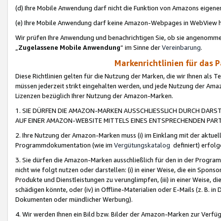
(d) Ihre Mobile Anwendung darf nicht die Funktion von Amazons eige
(e) Ihre Mobile Anwendung darf keine Amazon-Webpages in WebView 
Wir prüfen Ihre Anwendung und benachrichtigen Sie, ob sie angenomm
„
Zugelassene Mobile Anwendung
“ im Sinne der
Vereinbarung
.
Markenrichtlinien für das 
Diese Richtlinien gelten für die Nutzung der Marken, die wir Ihnen als 
müssen jederzeit strikt eingehalten werden, und jede Nutzung der Ama
Lizenzen bezüglich Ihrer Nutzung der Amazon-Marken.
1. SIE DÜRFEN DIE AMAZON-MARKEN AUSSCHLIESSLICH DURCH DARS
AUF EINER AMAZON-WEBSITE MITTELS EINES ENTSPRECHENDEN PART
2. Ihre Nutzung der Amazon-Marken muss (i) im Einklang mit der aktuells
Programmdokumentation (wie im
Vergütungskatalog
definiert) erfolg
3. Sie dürfen die Amazon-Marken ausschließlich für den in der Progr
nicht wie folgt nutzen oder darstellen: (i) in einer Weise, die ein Spo
Produkte und Dienstleistungen zu verunglimpfen, (iii) in einer Weise
schädigen könnte, oder (iv) in Offline-Materialien oder E-Mails (z. B.
Dokumenten oder mündlicher Werbung).
4. Wir werden Ihnen ein Bild bzw. Bilder der Amazon-Marken zur Verfüg