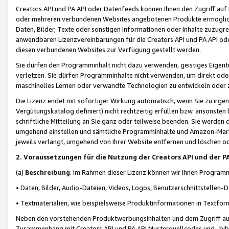
Creators API und PA API oder Datenfeeds können Ihnen den Zugriff auf D
oder mehreren verbundenen Websites angebotenen Produkte ermögliche
Daten, Bilder, Texte oder sonstigen Informationen oder Inhalte zuzugre
anwendbaren Lizenzvereinbarungen für die Creators API und PA API od
diesen verbundenen Websites zur Verfügung gestellt werden.
Sie dürfen den Programminhalt nicht dazu verwenden, geistiges Eigent
verletzen. Sie dürfen Programminhalte nicht verwenden, um direkt ode
maschinelles Lernen oder verwandte Technologien zu entwickeln oder zu
Die Lizenz endet mit sofortiger Wirkung automatisch, wenn Sie zu irg
Vergütungskatalog definiert) nicht rechtzeitig erfüllen bzw. ansonsten
schriftliche Mitteilung an Sie ganz oder teilweise beenden. Sie werden
umgehend einstellen und sämtliche Programminhalte und Amazon-Marke
jeweils verlangt, umgehend von Ihrer Website entfernen und löschen od
2. Voraussetzungen für die Nutzung der Creators API und der P
(a)
Beschreibung
. Im Rahmen dieser Lizenz können wir Ihnen Programmi
• Daten, Bilder, Audio-Dateien, Videos, Logos, Benutzerschnittstellen-
• Textmaterialien, wie beispielsweise Produktinformationen in Textfor
Neben den vorstehenden Produktwerbungsinhalten und dem Zugriff auf 
Zusammenhang mit Creators API und PA API Musterquellcodes und -bibli