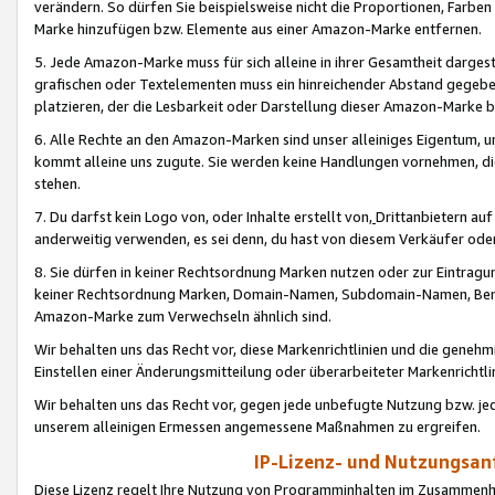
verändern. So dürfen Sie beispielsweise nicht die Proportionen, Farb
Marke hinzufügen bzw. Elemente aus einer Amazon-Marke entfernen.
5. Jede Amazon-Marke muss für sich alleine in ihrer Gesamtheit darge
grafischen oder Textelementen muss ein hinreichender Abstand gegebe
platzieren, der die Lesbarkeit oder Darstellung dieser Amazon-Marke b
6. Alle Rechte an den Amazon-Marken sind unser alleiniges Eigentum, 
kommt alleine uns zugute. Sie werden keine Handlungen vornehmen, 
stehen.
7. Du darfst kein Logo von, oder Inhalte erstellt von,
Drittanbietern au
anderweitig verwenden, es sei denn, du hast von diesem Verkäufer oder
8. Sie dürfen in keiner Rechtsordnung Marken nutzen oder zur Eintragu
keiner Rechtsordnung Marken, Domain-Namen, Subdomain-Namen, Benu
Amazon-Marke zum Verwechseln ähnlich sind.
Wir behalten uns das Recht vor, diese Markenrichtlinien und die gene
Einstellen einer Änderungsmitteilung oder überarbeiteter Markenricht
Wir behalten uns das Recht vor, gegen jede unbefugte Nutzung bzw. jede 
unserem alleinigen Ermessen angemessene Maßnahmen zu ergreifen.
IP-Lizenz- und Nutzungsan
Diese Lizenz regelt Ihre Nutzung von Programminhalten im Zusammen