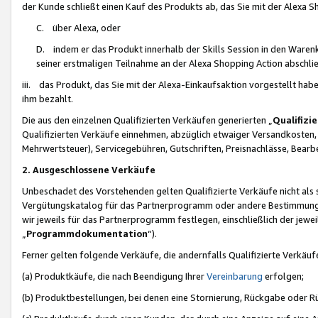
der Kunde schließt einen Kauf des Produkts ab, das Sie mit der Alexa 
C. über Alexa, oder
D. indem er das Produkt innerhalb der Skills Session in den Waren
seiner erstmaligen Teilnahme an der Alexa Shopping Action abschlie
iii. das Produkt, das Sie mit der Alexa-Einkaufsaktion vorgestellt ha
ihm bezahlt.
Die aus den einzelnen Qualifizierten Verkäufen generierten „
Qualifizi
Qualifizierten Verkäufe einnehmen, abzüglich etwaiger Versandkosten
Mehrwertsteuer), Servicegebühren, Gutschriften, Preisnachlässe, Bear
2. Ausgeschlossene Verkäufe
Unbeschadet des Vorstehenden gelten Qualifizierte Verkäufe nicht als
Vergütungskatalog für das Partnerprogramm oder andere Bestimmungen,
wir jeweils für das Partnerprogramm festlegen, einschließlich der jewe
„
Programmdokumentation
“).
Ferner gelten folgende Verkäufe, die andernfalls Qualifizierte Verkä
(a) Produktkäufe, die nach Beendigung Ihrer
Vereinbarung
erfolgen;
(b) Produktbestellungen, bei denen eine Stornierung, Rückgabe oder R