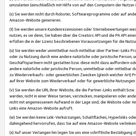
umzuleiten (einschließlich mit Hilfe von auf den Computern der Nutzer i
(s) Sie werden nicht durch Roboter, Softwareprogramme oder auf andere
Amazon-Website generieren.
(t) Sie werden unsere Kundenrezensionen oder Sternebewertungen wed
nutzen, es sei denn, Sie haben über die Creators API und die PA API e
erfüllen die in der Lizenz beschriebenen Voraussetzungen für die Nutzu
(u) Sie werden weder unmittelbar noch mittelbar über Partner-Links P
oder zu Nutzung durch eine andere natürliche oder juristische Person,
Geschäftspartnern nicht gestatten bzw. diese nicht dazu auffordern od
andere natürliche oder juristische Person, unmittelbar oder mittelbar
zu Wiederverkaufs- oder gewerblichen Zwecken (gleich welcher Art) 
auf Ihrer Website zum Wiederverkauf oder für gewerbliche Nutzungen 
(v) Sie werden die URL Ihrer Website, die die Partner-Links enthält b
werden, nicht in einer Weise tarnen, verstecken, manipulieren oder and
nicht mit angemessenem Aufwand in der Lage sind, die Website oder A
Links eine Amazon-Website aufruft.
(w) Sie werden keine Link-Verkürzungen, Schaltflächen, Hyperlinks ode
dahingehend hervorrufen, dass Sie auf eine Amazon-Website verlinken
(x) Auf unser Verlangen hin legen Sie uns eine schriftliche Bestätigung