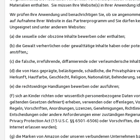
Materialien enthalten. Sie müssen Ihre Website(s) in Ihrer Anwendung ide
Wir prüfen Ihre Anwendung und benachrichtigen Sie, ob sie angenommen
auf Aufnahme Ihrer Website in das Partnerprogramm und Sie dürfen kei
Ungeeignet sind unter anderem Websites:
(a) die sexuelle oder obszöne Inhalte bewerben oder enthalten;
(b) die Gewalt verherrlichen oder gewalttätige Inhalte haben oder pot
anstiften,;
(c) die falsche, irreführende, diffamierende oder verleumderische Inha
(d) die von Hass geprägte, belästigende, schädliche, die Privatsphäre v
Herkunft, Hautfarbe, Geschlecht, Religion, Nationalität, Behinderung, 
(e) die rechtswidrige Handlungen bewerben oder ausführen;
(f) sich an Kinder richten oder wissentlich personenbezogene Daten vo
geltenden Gesetzen definiert) erheben, verwenden oder offenlegen, Vo
Regeln, Vorschriften, Anordnungen, Lizenzen, Genehmigungen, Richtlini
Entscheidungen oder andere Anforderungen einer zuständigen Regierung
Privacy Protection Act (15 U.S.C. §§ 6501-6506) oder Vorschriften, di
Internet erlassen wurden);
(g) die Marken von Amazon oder unseren verbundenen Unternehmen b