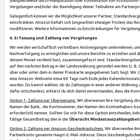
(beispielsweise durch Manipulation oder Kombination von Attributions-
Vergütungen und/oder der Beendigung deiner Teilnahme am Partnerp
Gelegentlich können wir die Möglichkeit unserer Partner, Standardv
einschränken. Amazon behält sich (ungeachtet etwaiger Fristen) das Re
modifizieren. Weitere Informationen zu Einschränkungen für Vergütung
6. Erfassung und Zahlung von Vergütungen
Wir werden wirtschaftlich vertretbare Anstrengungen unternehmen, um 
Nachverfolgung zu ermöglichen und unsere Berichte zu erstellen und di
diesem Monat verdient hast, zusammengefasst sind. Standardvergütung
auf den nächsten Betrag in der Landeswährung gerundet werden (z. B. C
über oder unter dem in deiner Preiskarte angegebenen Satz liegt. Wir
eine Amazon-Webseite etwa 60 Tage nach Ende jedes Kalendermonats, i
wurden. Du kannst wählen, ob du Zahlungen in einer anderen Währung
dafür entscheidest, erklärst du dich damit einverstanden, dass die K
Option 1: Zahlung per Überweisung.
Wir überweisen Ihre Vergütung dir
Namen der Bank, die Kontonummer, den Namen des Kontoinhabers bzw. a
erforderlich) nennen. Sollten Sie sich für diese Option entscheiden, be
fällige Gesamtbetrag den in der
Übersicht Mindestauszahlungsbet
Option 2: Zahlung per Amazon-Geschenkgutschein.
Wir übersenden Ihne
Partnerkonto genannte Haupt-E-Mail-Adresse. Diese Geschenkgutschei