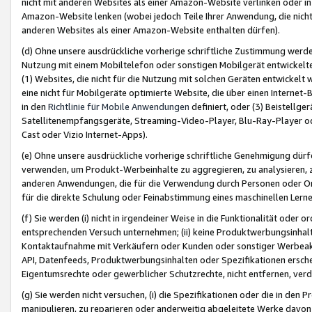
nicht mit anderen Websites als einer Amazon-Website verlinken oder i
Amazon-Website lenken (wobei jedoch Teile Ihrer Anwendung, die nich
anderen Websites als einer Amazon-Website enthalten dürfen).
(d) Ohne unsere ausdrückliche vorherige schriftliche Zustimmung werd
Nutzung mit einem Mobiltelefon oder sonstigen Mobilgerät entwickelt
(1) Websites, die nicht für die Nutzung mit solchen Geräten entwickelt
eine nicht für Mobilgeräte optimierte Website, die über einen Interne
in den
Richtlinie für Mobile Anwendungen
definiert, oder (3) Beistellge
Satellitenempfangsgeräte, Streaming-Video-Player, Blu-Ray-Player ode
Cast oder Vizio Internet-Apps).
(e) Ohne unsere ausdrückliche vorherige schriftliche Genehmigung dürfe
verwenden, um Produkt-Werbeinhalte zu aggregieren, zu analysieren, 
anderen Anwendungen, die für die Verwendung durch Personen oder Or
für die direkte Schulung oder Feinabstimmung eines maschinellen Lern
(f) Sie werden (i) nicht in irgendeiner Weise in die Funktionalität ode
entsprechenden Versuch unternehmen; (ii) keine Produktwerbungsinha
Kontaktaufnahme mit Verkäufern oder Kunden oder sonstiger Werbeaktiv
API, Datenfeeds, Produktwerbungsinhalten oder Spezifikationen erschei
Eigentumsrechte oder gewerblicher Schutzrechte, nicht entfernen, verd
(g) Sie werden nicht versuchen, (i) die Spezifikationen oder die in de
manipulieren, zu reparieren oder anderweitig abgeleitete Werke davon z