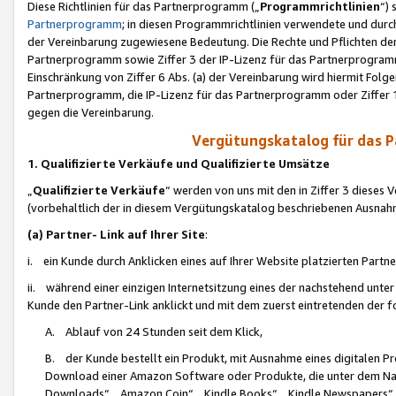
Diese Richtlinien für das Partnerprogramm („
Programmrichtlinien
“)
Partnerprogramm
; in diesen Programmrichtlinien verwendete und durch
der Vereinbarung zugewiesene Bedeutung. Die Rechte und Pflichten de
Partnerprogramm sowie Ziffer 3 der IP-Lizenz für das Partnerprogram
Einschränkung von Ziffer 6 Abs. (a) der Vereinbarung wird hiermit Fol
Partnerprogramm, die IP-Lizenz für das Partnerprogramm oder Ziffer 1
gegen die Vereinbarung.
Vergütungskatalog für das 
1. Qualifizierte Verkäufe und Qualifizierte Umsätze
„
Qualifizierte Verkäufe
“ werden von uns mit den in Ziffer 3 diese
(vorbehaltlich der in diesem Vergütungskatalog beschriebenen Ausnah
(a) Partner- Link auf Ihrer Site
:
i. ein Kunde durch Anklicken eines auf Ihrer Website platzierten Part
ii. während einer einzigen Internetsitzung eines der nachstehend unter (i)
Kunde den Partner-Link anklickt und mit dem zuerst eintretenden der f
A. Ablauf von 24 Stunden seit dem Klick,
B. der Kunde bestellt ein Produkt, mit Ausnahme eines digitalen P
Download einer Amazon Software oder Produkte, die unter dem N
Downloads“, „Amazon Coin“, „Kindle Books“, „Kindle Newspapers“, „