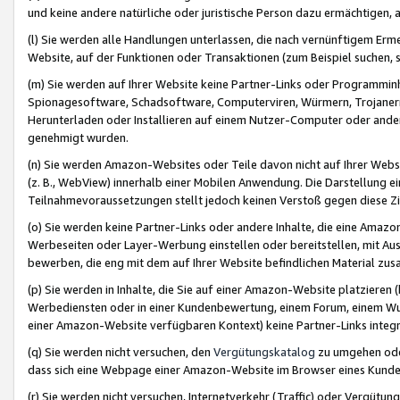
und keine andere natürliche oder juristische Person dazu ermächtigen, a
(l) Sie werden alle Handlungen unterlassen, die nach vernünftigem Erme
Website, auf der Funktionen oder Transaktionen (zum Beispiel suchen, s
(m) Sie werden auf Ihrer Website keine Partner-Links oder Programmin
Spionagesoftware, Schadsoftware, Computerviren, Würmern, Trojaner
Herunterladen oder Installieren auf einem Nutzer-Computer oder ande
genehmigt wurden.
(n) Sie werden Amazon-Websites oder Teile davon nicht auf Ihrer Websi
(z. B., WebView) innerhalb einer Mobilen Anwendung. Die Darstellung ein
Teilnahmevoraussetzungen stellt jedoch keinen Verstoß gegen diese Zif
(o) Sie werden keine Partner-Links oder andere Inhalte, die eine Am
Werbeseiten oder Layer-Werbung einstellen oder bereitstellen, mit Au
bewerben, die eng mit dem auf Ihrer Website befindlichen Material z
(p) Sie werden in Inhalte, die Sie auf einer Amazon-Website platzier
Werbediensten oder in einer Kundenbewertung, einem Forum, einem Wun
einer Amazon-Website verfügbaren Kontext) keine Partner-Links integr
(q) Sie werden nicht versuchen, den
Vergütungskatalog
zu umgehen oder
dass sich eine Webpage einer Amazon-Website im Browser eines Kunden 
(r) Sie werden nicht versuchen, Internetverkehr (Traffic) oder Vergü