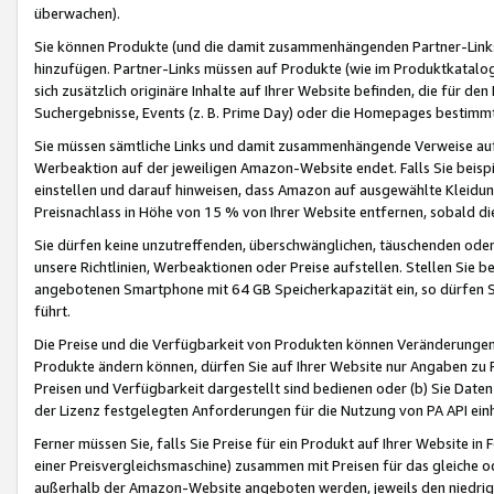
überwachen).
Sie können Produkte (und die damit zusammenhängenden Partner-Links)
hinzufügen. Partner-Links müssen auf Produkte (wie im Produktkatalog de
sich zusätzlich originäre Inhalte auf Ihrer Website befinden, die für 
Suchergebnisse, Events (z. B. Prime Day) oder die Homepages bestimmte
Sie müssen sämtliche Links und damit zusammenhängende Verweise auf z
Werbeaktion auf der jeweiligen Amazon-Website endet. Falls Sie beisp
einstellen und darauf hinweisen, dass Amazon auf ausgewählte Kleidun
Preisnachlass in Höhe von 15 % von Ihrer Website entfernen, sobald di
Sie dürfen keine unzutreffenden, überschwänglichen, täuschenden od
unsere Richtlinien, Werbeaktionen oder Preise aufstellen. Stellen Sie 
angebotenen Smartphone mit 64 GB Speicherkapazität ein, so dürfen S
führt.
Die Preise und die Verfügbarkeit von Produkten können Veränderungen 
Produkte ändern können, dürfen Sie auf Ihrer Website nur Angaben zu P
Preisen und Verfügbarkeit dargestellt sind bedienen oder (b) Sie Daten
der Lizenz festgelegten Anforderungen für die Nutzung von PA API einh
Ferner müssen Sie, falls Sie Preise für ein Produkt auf Ihrer Website in 
einer Preisvergleichsmaschine) zusammen mit Preisen für das gleiche o
außerhalb der Amazon-Website angeboten werden, jeweils den niedrigst