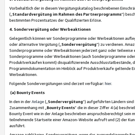
Vorbehaltlich der in diesem Vergütungskatalog beschriebenen Einschr
(„
Standardvergütung im Rahmen des Partnerprogramms
“) besc
bestimmten Prozentsatzes der Qualifizierten Erlöse.
4. Sondervergütung oder Werbeaktionen
Gelegentlich können wir Sonderprogramme oder Werbeaktionen auflegen,
oder alternative Vergütung („
Sondervergütung
”) zu verdienen. Amazo
Sonderprogramme oder Werbeaktionen jederzeit ganz oder teilweise einz
Sonderprogramme oder Werbeaktionen (auch Sonderprogramme oder We
Produktverkäufen kommt) disqualifizierende Ausschlusstatbestände, di
Programmdokumentation im Hinblick auf Produktverkäufe geltende E
Werbeaktionen.
Folgende Sondervergütungen sind derzeit verfügbar:
hier
.
(a) Bounty Events
In den in der
Anlage
(„
Sondervergütung
“) aufgeführten Ländern sind
Zusammenhang mit „
Bounty Events
“ die in dieser Ziffer 4 (a) besch
Bounty Event wie in der Anlage beschrieben anspruchsberechtigt sein mu
teilnehmende Startseite einer Amazon-Website aufruft und (2) der Kun
ausführt.
Amazon zahlt keine Sondervergütung, wenn das zugrundeliegende Boun