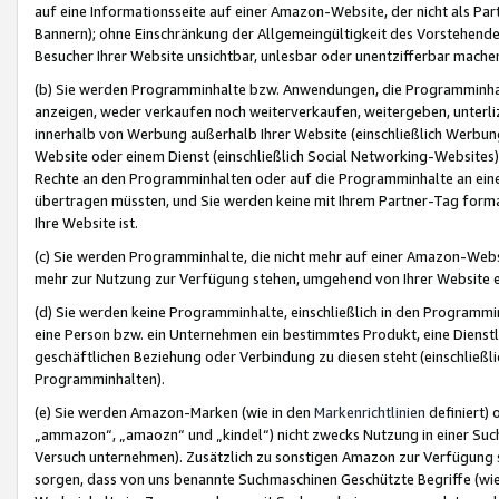
auf eine Informationsseite auf einer Amazon-Website, der nicht als Part
Bannern); ohne Einschränkung der Allgemeingültigkeit des Vorstehende
Besucher Ihrer Website unsichtbar, unlesbar oder unentzifferbar mache
(b) Sie werden Programminhalte bzw. Anwendungen, die Programminhalt
anzeigen, weder verkaufen noch weiterverkaufen, weitergeben, unterli
innerhalb von Werbung außerhalb Ihrer Website (einschließlich Werbun
Website oder einem Dienst (einschließlich Social Networking-Website
Rechte an den Programminhalten oder auf die Programminhalte an eine a
übertragen müssten, und Sie werden keine mit Ihrem Partner-Tag formati
Ihre Website ist.
(c) Sie werden Programminhalte, die nicht mehr auf einer Amazon-Websit
mehr zur Nutzung zur Verfügung stehen, umgehend von Ihrer Website e
(d) Sie werden keine Programminhalte, einschließlich in den Programmin
eine Person bzw. ein Unternehmen ein bestimmtes Produkt, eine Dienstle
geschäftlichen Beziehung oder Verbindung zu diesen steht (einschließli
Programminhalten).
(e) Sie werden Amazon-Marken (wie in den
Markenrichtlinien
definiert) 
„ammazon“, „amaozn“ und „kindel“) nicht zwecks Nutzung in einer Suc
Versuch unternehmen). Zusätzlich zu sonstigen Amazon zur Verfügung 
sorgen, dass von uns benannte Suchmaschinen Geschützte Begriffe (wie 