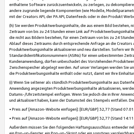
enthaltene Software zurückzuentwickeln, zu zerlegen, zu dekompilier
andere zugrunde liegende Komponenten (wie Modelle, Modellparameter
mit der Creators API, der PA API, Datenfeeds oder in den Produkt Werb
(h) Sie werden Produktwerbungsinhalte, die aus einem Bild bestehen, ni
Zeitraum von bis zu 24 Stunden einen Link auf Produktwerbungsinhalte
die nicht aus Bildern bestehen, für einen Zeitraum von bis zu 24 Stund
Ablauf dieses Zeitraums durch entsprechende Anfrage an die Creators 
Produktwerbungsinhalte aktualisieren und neu darstellen. Sofern wir Ih
Standardidentifikationsnummern (ASINs) für einen unbestimmten Zeitra
Kundenanwendung, dürfen unbeschadet des Vorstehenden Produktwerbu
Zwischenspeicher abgelegt werden. Auf unser Verlangen werden Sie un
die Produktwerbungsinhalte enthält oder nutzt, damit wir Ihre Einhalt
(i) Wenn Sie seltener als stündlich Produktwerbungsinhalte aus Datenfe
Anwendung angezeigten Produktwerbungsinhalte aktualisieren, werden 
Datums-/Uhrzeitstempel einfügen. Wenn Sie jedoch die in Ihrer Anwe
und aktualisiert haben, kann der Datumsteil des Stempels entfallen. Dies
• Preis auf [Amazon-Website einfügen]: [EUR/GBP] 32,77 (Stand 07.01.
• Preis auf [Amazon-Website einfügen]: [EUR/GBP] 32,77 (Stand 14:11 
Außerdem müssen Sie den folgenden Haftungsausschluss entweder neb
ein Pop-up-Fenster, ein Pop-up-Skript oder ein sonstiges vergleichba