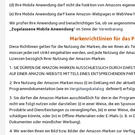
(d) Ihre Mobile Anwendung darf nicht die Funktion von Amazons eige
(e) Ihre Mobile Anwendung darf keine Amazon-Webpages in WebView 
Wir prüfen Ihre Anwendung und benachrichtigen Sie, ob sie angenomm
„
Zugelassene Mobile Anwendung
“ im Sinne der
Vereinbarung
.
Markenrichtlinien für das 
Diese Richtlinien gelten für die Nutzung der Marken, die wir Ihnen als 
müssen jederzeit strikt eingehalten werden, und jede Nutzung der Ama
Lizenzen bezüglich Ihrer Nutzung der Amazon-Marken.
1. SIE DÜRFEN DIE AMAZON-MARKEN AUSSCHLIESSLICH DURCH DARS
AUF EINER AMAZON-WEBSITE MITTELS EINES ENTSPRECHENDEN PART
2. Ihre Nutzung der Amazon-Marken muss (i) im Einklang mit der aktuells
Programmdokumentation (wie im
Vergütungskatalog
definiert) erfolg
3. Sie dürfen die Amazon-Marken ausschließlich für den in der Progr
nicht wie folgt nutzen oder darstellen: (i) in einer Weise, die ein Spo
Produkte und Dienstleistungen zu verunglimpfen, (iii) in einer Weise
schädigen könnte, oder (iv) in Offline-Materialien oder E-Mails (z. B.
Dokumenten oder mündlicher Werbung).
4. Wir werden Ihnen ein Bild bzw. Bilder der Amazon-Marken zur Verfüg