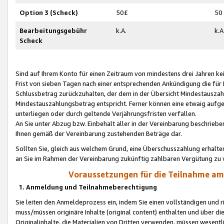
Option 3 (Scheck)
50£
50
Bearbeitungsgebühr
k.A.
k.A
Scheck
Sind auf Ihrem Konto für einen Zeitraum von mindestens drei Jahren kein
Frist von sieben Tagen nach einer entsprechenden Ankündigung die für
Schlussbetrag zurückzuhalten, der dem in der Übersicht Mindestausz
Mindestauszahlungsbetrag entspricht. Ferner können eine etwaig aufg
unterliegen oder durch geltende Verjährungsfristen verfallen.
An Sie unter Abzug bzw. Einbehalt aller in der Vereinbarung beschrieb
Ihnen gemäß der Vereinbarung zustehenden Beträge dar.
Sollten Sie, gleich aus welchem Grund, eine Überschusszahlung erhalte
an Sie im Rahmen der Vereinbarung zukünftig zahlbaren Vergütung zu 
Voraussetzungen für die Teilnahme a
1. Anmeldung und Teilnahmeberechtigung
Sie leiten den Anmeldeprozess ein, indem Sie einen vollständigen und 
muss/müssen originäre Inhalte (original content) enthalten und über d
Originalinhalte, die Materialien von Dritten verwenden, müssen wese