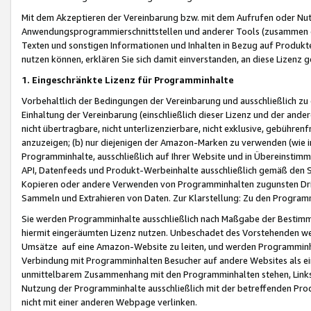
Mit dem Akzeptieren der Vereinbarung bzw. mit dem Aufrufen oder Nutz
Anwendungsprogrammierschnittstellen und anderer Tools (zusammen die
Texten und sonstigen Informationen und Inhalten in Bezug auf Produkte
nutzen können, erklären Sie sich damit einverstanden, an diese Lizenz 
1. Eingeschränkte Lizenz für Programminhalte
Vorbehaltlich der Bedingungen der Vereinbarung und ausschließlich z
Einhaltung der Vereinbarung (einschließlich dieser Lizenz und der ande
nicht übertragbare, nicht unterlizenzierbare, nicht exklusive, gebühren
anzuzeigen; (b) nur diejenigen der Amazon-Marken zu verwenden (wie in 
Programminhalte, ausschließlich auf Ihrer Website und in Übereinstimmu
API, Datenfeeds und Produkt-Werbeinhalte ausschließlich gemäß den Spe
Kopieren oder andere Verwenden von Programminhalten zugunsten Dri
Sammeln und Extrahieren von Daten. Zur Klarstellung: Zu den Program
Sie werden Programminhalte ausschließlich nach Maßgabe der Besti
hiermit eingeräumten Lizenz nutzen. Unbeschadet des Vorstehenden we
Umsätze auf eine Amazon-Website zu leiten, und werden Programminhal
Verbindung mit Programminhalten Besucher auf andere Websites als ein
unmittelbarem Zusammenhang mit den Programminhalten stehen, Links z
Nutzung der Programminhalte ausschließlich mit der betreffenden Pr
nicht mit einer anderen Webpage verlinken.