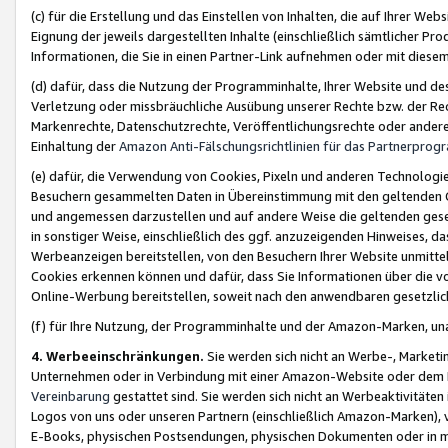
(c) für die Erstellung und das Einstellen von Inhalten, die auf Ihrer We
Eignung der jeweils dargestellten Inhalte (einschließlich sämtlicher 
Informationen, die Sie in einen Partner-Link aufnehmen oder mit diese
(d) dafür, dass die Nutzung der Programminhalte, Ihrer Website und des 
Verletzung oder missbräuchliche Ausübung unserer Rechte bzw. der Recht
Markenrechte, Datenschutzrechte, Veröffentlichungsrechte oder anderer
Einhaltung der
Amazon Anti-Fälschungsrichtlinien für das Partnerpro
(e) dafür, die Verwendung von Cookies, Pixeln und anderen Technologien
Besuchern gesammelten Daten in Übereinstimmung mit den geltenden Ge
und angemessen darzustellen und auf andere Weise die geltenden geset
in sonstiger Weise, einschließlich des ggf. anzuzeigenden Hinweises, d
Werbeanzeigen bereitstellen, von den Besuchern Ihrer Website unmitte
Cookies erkennen können und dafür, dass Sie Informationen über die v
Online-Werbung bereitstellen, soweit nach den anwendbaren gesetzlic
(f) für Ihre Nutzung, der Programminhalte und der Amazon-Marken, u
4. Werbeeinschränkungen.
Sie werden sich nicht an Werbe-, Market
Unternehmen oder in Verbindung mit einer Amazon-Website oder dem Pa
Vereinbarung
gestattet sind. Sie werden sich nicht an Werbeaktivitäten
Logos von uns oder unseren Partnern (einschließlich Amazon-Marken), 
E-Books, physischen Postsendungen, physischen Dokumenten oder in 