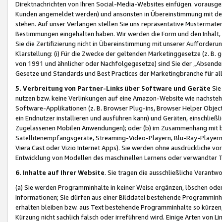
Direktnachrichten von Ihren Social-Media-Websites einfügen. vorausg
Kunden angemeldet werden) und ansonsten in Übereinstimmung mit der
stehen. Auf unser Verlangen stellen Sie uns repräsentative Mustermater
Bestimmungen eingehalten haben. Wir werden die Form und den Inhalt, di
Sie die Zertifizierung nicht in Übereinstimmung mit unserer Aufforderu
Klarstellung: (i) Für die Zwecke der geltenden Marketinggesetze (z. 
von 1991 und ähnlicher oder Nachfolgegesetze) sind Sie der „Absender“ j
Gesetze und Standards und Best Practices der Marketingbranche für 
5. Verbreitung von Partner-Links über Software und Geräte
Sie
nutzen bzw. keine Verlinkungen auf eine Amazon-Website wie nachsteh
Software-Applikationen (z. B. Browser Plug-ins, Browser Helper Objec
ein Endnutzer installieren und ausführen kann) und Geräten, einschlie
Zugelassenen Mobilen Anwendungen); oder (b) im Zusammenhang mit bzw.
Satellitenempfangsgeräte, Streaming-Video-Playern, Blu-Ray-Playern 
Viera Cast oder Vizio Internet Apps). Sie werden ohne ausdrückliche v
Entwicklung von Modellen des maschinellen Lernens oder verwandter 
6. Inhalte auf Ihrer Website
. Sie tragen die ausschließliche Verantwo
(a) Sie werden Programminhalte in keiner Weise ergänzen, löschen oder
Informationen; Sie dürfen aus einer Bilddatei bestehende Programminhal
erhalten bleiben bzw. aus Text bestehende Programminhalte so kürzen, 
Kürzung nicht sachlich falsch oder irreführend wird. Einige Arten von L