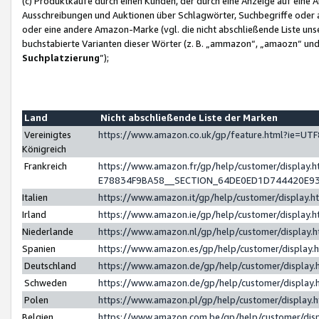
(c) Produktkäufe durch einen Kunden, der durch eine Anzeige auf eine 
Ausschreibungen und Auktionen über Schlagwörter, Suchbegriffe oder 
oder eine andere Amazon-Marke (vgl. die nicht abschließende Liste un
buchstabierte Varianten dieser Wörter (z. B. „ammazon“, „amaozn“ und „
Suchplatzierung
”);
Land
Nicht abschließende Liste der Marken
Vereinigtes
https://www.amazon.co.uk/gp/feature.html?ie=U
Königreich
Frankreich
https://www.amazon.fr/gp/help/customer/displa
E78834F9BA58__SECTION_64DE0ED1D744420E9
Italien
https://www.amazon.it/gp/help/customer/display
Irland
https://www.amazon.ie/gp/help/customer/displa
Niederlande
https://www.amazon.nl/gp/help/customer/display
Spanien
https://www.amazon.es/gp/help/customer/display
Deutschland
https://www.amazon.de/gp/help/customer/displa
Schweden
https://www.amazon.de/gp/help/customer/displa
Polen
https://www.amazon.pl/gp/help/customer/display
Belgien
https://www.amazon.com.be/gp/help/customer/d