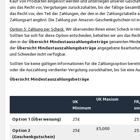
Kauf von Produkten eingelöst werden und unterliegen unseren Geschäf
uns das Recht vor, Vergütungen zurückzuhalten, bis der fällige Gesamt
das Recht vor, den Teil der Zahlungen, der den in der Zahlungstabelle 
Zahlungsart angibst. Die Zahlung per Amazon-Geschenkgutschein ist in
Option 3: Zahlung per Scheck.
Wir übersenden Ihnen einen Scheck in Höh
Sollten Sie sich für diese Option entscheiden, behalten wir uns das Rec
den in der
Übersicht Mindestauszahlungsbeträge
genannten Mindest
der
Übersicht Mindestauszahlungsbeträge
angegebene Bearbeitung
und Schweden nicht verfügbar.
Sollten Sie keine gültigen Informationen für die Zahlungsoption bereit
oder die Auszahlung verdienter Vergütung zurückhalten, bis Sie eine A
Übersicht Mindestauszahlungsbeträge
UK Maxium
UK
FR,
Minimum
un
Option 1 (Überweisung)
25£
25
£5,000
Option 2
25£
25
(Geschenkgutschein)