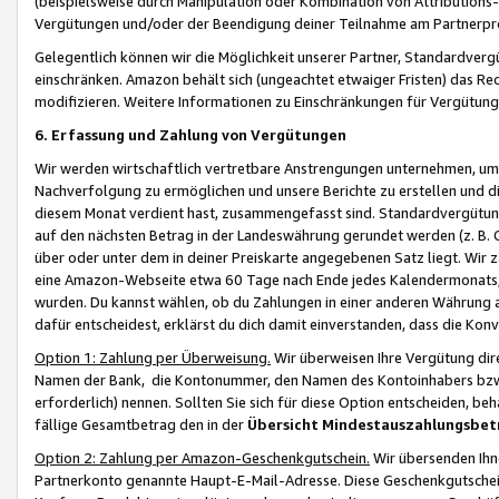
(beispielsweise durch Manipulation oder Kombination von Attributions-
Vergütungen und/oder der Beendigung deiner Teilnahme am Partnerp
Gelegentlich können wir die Möglichkeit unserer Partner, Standardv
einschränken. Amazon behält sich (ungeachtet etwaiger Fristen) das Re
modifizieren. Weitere Informationen zu Einschränkungen für Vergütung
6. Erfassung und Zahlung von Vergütungen
Wir werden wirtschaftlich vertretbare Anstrengungen unternehmen, um 
Nachverfolgung zu ermöglichen und unsere Berichte zu erstellen und di
diesem Monat verdient hast, zusammengefasst sind. Standardvergütung
auf den nächsten Betrag in der Landeswährung gerundet werden (z. B. C
über oder unter dem in deiner Preiskarte angegebenen Satz liegt. Wir
eine Amazon-Webseite etwa 60 Tage nach Ende jedes Kalendermonats, i
wurden. Du kannst wählen, ob du Zahlungen in einer anderen Währung
dafür entscheidest, erklärst du dich damit einverstanden, dass die K
Option 1: Zahlung per Überweisung.
Wir überweisen Ihre Vergütung dir
Namen der Bank, die Kontonummer, den Namen des Kontoinhabers bzw. a
erforderlich) nennen. Sollten Sie sich für diese Option entscheiden, be
fällige Gesamtbetrag den in der
Übersicht Mindestauszahlungsbet
Option 2: Zahlung per Amazon-Geschenkgutschein.
Wir übersenden Ihne
Partnerkonto genannte Haupt-E-Mail-Adresse. Diese Geschenkgutschei