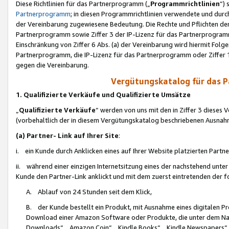
Diese Richtlinien für das Partnerprogramm („
Programmrichtlinien
“)
Partnerprogramm
; in diesen Programmrichtlinien verwendete und durch
der Vereinbarung zugewiesene Bedeutung. Die Rechte und Pflichten de
Partnerprogramm sowie Ziffer 3 der IP-Lizenz für das Partnerprogram
Einschränkung von Ziffer 6 Abs. (a) der Vereinbarung wird hiermit Fol
Partnerprogramm, die IP-Lizenz für das Partnerprogramm oder Ziffer 1
gegen die Vereinbarung.
Vergütungskatalog für das 
1. Qualifizierte Verkäufe und Qualifizierte Umsätze
„
Qualifizierte Verkäufe
“ werden von uns mit den in Ziffer 3 diese
(vorbehaltlich der in diesem Vergütungskatalog beschriebenen Ausnah
(a) Partner- Link auf Ihrer Site
:
i. ein Kunde durch Anklicken eines auf Ihrer Website platzierten Part
ii. während einer einzigen Internetsitzung eines der nachstehend unter (i)
Kunde den Partner-Link anklickt und mit dem zuerst eintretenden der f
A. Ablauf von 24 Stunden seit dem Klick,
B. der Kunde bestellt ein Produkt, mit Ausnahme eines digitalen P
Download einer Amazon Software oder Produkte, die unter dem N
Downloads“, „Amazon Coin“, „Kindle Books“, „Kindle Newspapers“, „