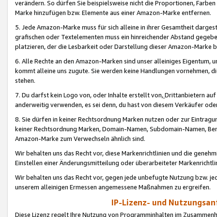
verändern. So dürfen Sie beispielsweise nicht die Proportionen, Farb
Marke hinzufügen bzw. Elemente aus einer Amazon-Marke entfernen.
5. Jede Amazon-Marke muss für sich alleine in ihrer Gesamtheit darge
grafischen oder Textelementen muss ein hinreichender Abstand gegebe
platzieren, der die Lesbarkeit oder Darstellung dieser Amazon-Marke b
6. Alle Rechte an den Amazon-Marken sind unser alleiniges Eigentum, 
kommt alleine uns zugute. Sie werden keine Handlungen vornehmen, 
stehen.
7. Du darfst kein Logo von, oder Inhalte erstellt von,
Drittanbietern au
anderweitig verwenden, es sei denn, du hast von diesem Verkäufer oder
8. Sie dürfen in keiner Rechtsordnung Marken nutzen oder zur Eintragu
keiner Rechtsordnung Marken, Domain-Namen, Subdomain-Namen, Benu
Amazon-Marke zum Verwechseln ähnlich sind.
Wir behalten uns das Recht vor, diese Markenrichtlinien und die gene
Einstellen einer Änderungsmitteilung oder überarbeiteter Markenricht
Wir behalten uns das Recht vor, gegen jede unbefugte Nutzung bzw. jede 
unserem alleinigen Ermessen angemessene Maßnahmen zu ergreifen.
IP-Lizenz- und Nutzungsan
Diese Lizenz regelt Ihre Nutzung von Programminhalten im Zusammen