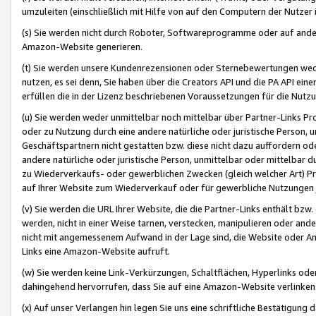
umzuleiten (einschließlich mit Hilfe von auf den Computern der Nutzer i
(s) Sie werden nicht durch Roboter, Softwareprogramme oder auf andere
Amazon-Website generieren.
(t) Sie werden unsere Kundenrezensionen oder Sternebewertungen wed
nutzen, es sei denn, Sie haben über die Creators API und die PA API e
erfüllen die in der Lizenz beschriebenen Voraussetzungen für die Nutzu
(u) Sie werden weder unmittelbar noch mittelbar über Partner-Links P
oder zu Nutzung durch eine andere natürliche oder juristische Person,
Geschäftspartnern nicht gestatten bzw. diese nicht dazu auffordern od
andere natürliche oder juristische Person, unmittelbar oder mittelbar
zu Wiederverkaufs- oder gewerblichen Zwecken (gleich welcher Art) 
auf Ihrer Website zum Wiederverkauf oder für gewerbliche Nutzungen 
(v) Sie werden die URL Ihrer Website, die die Partner-Links enthält b
werden, nicht in einer Weise tarnen, verstecken, manipulieren oder and
nicht mit angemessenem Aufwand in der Lage sind, die Website oder A
Links eine Amazon-Website aufruft.
(w) Sie werden keine Link-Verkürzungen, Schaltflächen, Hyperlinks ode
dahingehend hervorrufen, dass Sie auf eine Amazon-Website verlinken
(x) Auf unser Verlangen hin legen Sie uns eine schriftliche Bestätigung