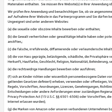
Materialien enthalten. Sie müssen Ihre Website(s) in Ihrer Anwendung ide
Wir prüfen Ihre Anwendung und benachrichtigen Sie, ob sie angenommen
auf Aufnahme Ihrer Website in das Partnerprogramm und Sie dürfen kei
Ungeeignet sind unter anderem Websites:
(a) die sexuelle oder obszöne Inhalte bewerben oder enthalten;
(b) die Gewalt verherrlichen oder gewalttätige Inhalte haben oder pot
anstiften,;
(c) die falsche, irreführende, diffamierende oder verleumderische Inha
(d) die von Hass geprägte, belästigende, schädliche, die Privatsphäre v
Herkunft, Hautfarbe, Geschlecht, Religion, Nationalität, Behinderung, 
(e) die rechtswidrige Handlungen bewerben oder ausführen;
(f) sich an Kinder richten oder wissentlich personenbezogene Daten vo
geltenden Gesetzen definiert) erheben, verwenden oder offenlegen, Vo
Regeln, Vorschriften, Anordnungen, Lizenzen, Genehmigungen, Richtlini
Entscheidungen oder andere Anforderungen einer zuständigen Regierung
Privacy Protection Act (15 U.S.C. §§ 6501-6506) oder Vorschriften, di
Internet erlassen wurden);
(g) die Marken von Amazon oder unseren verbundenen Unternehmen b