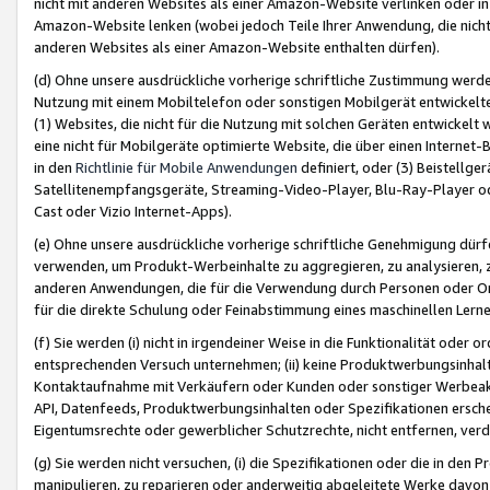
nicht mit anderen Websites als einer Amazon-Website verlinken oder i
Amazon-Website lenken (wobei jedoch Teile Ihrer Anwendung, die nich
anderen Websites als einer Amazon-Website enthalten dürfen).
(d) Ohne unsere ausdrückliche vorherige schriftliche Zustimmung werd
Nutzung mit einem Mobiltelefon oder sonstigen Mobilgerät entwickelt
(1) Websites, die nicht für die Nutzung mit solchen Geräten entwickelt
eine nicht für Mobilgeräte optimierte Website, die über einen Interne
in den
Richtlinie für Mobile Anwendungen
definiert, oder (3) Beistellge
Satellitenempfangsgeräte, Streaming-Video-Player, Blu-Ray-Player ode
Cast oder Vizio Internet-Apps).
(e) Ohne unsere ausdrückliche vorherige schriftliche Genehmigung dürfe
verwenden, um Produkt-Werbeinhalte zu aggregieren, zu analysieren, 
anderen Anwendungen, die für die Verwendung durch Personen oder Or
für die direkte Schulung oder Feinabstimmung eines maschinellen Lern
(f) Sie werden (i) nicht in irgendeiner Weise in die Funktionalität ode
entsprechenden Versuch unternehmen; (ii) keine Produktwerbungsinha
Kontaktaufnahme mit Verkäufern oder Kunden oder sonstiger Werbeaktiv
API, Datenfeeds, Produktwerbungsinhalten oder Spezifikationen erschei
Eigentumsrechte oder gewerblicher Schutzrechte, nicht entfernen, verd
(g) Sie werden nicht versuchen, (i) die Spezifikationen oder die in de
manipulieren, zu reparieren oder anderweitig abgeleitete Werke davon z