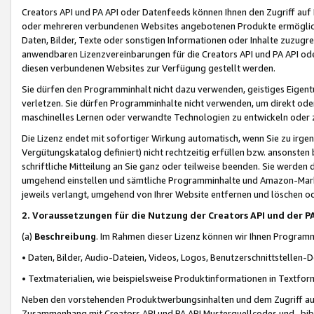
Creators API und PA API oder Datenfeeds können Ihnen den Zugriff auf D
oder mehreren verbundenen Websites angebotenen Produkte ermögliche
Daten, Bilder, Texte oder sonstigen Informationen oder Inhalte zuzugre
anwendbaren Lizenzvereinbarungen für die Creators API und PA API od
diesen verbundenen Websites zur Verfügung gestellt werden.
Sie dürfen den Programminhalt nicht dazu verwenden, geistiges Eigent
verletzen. Sie dürfen Programminhalte nicht verwenden, um direkt ode
maschinelles Lernen oder verwandte Technologien zu entwickeln oder zu
Die Lizenz endet mit sofortiger Wirkung automatisch, wenn Sie zu irg
Vergütungskatalog definiert) nicht rechtzeitig erfüllen bzw. ansonsten
schriftliche Mitteilung an Sie ganz oder teilweise beenden. Sie werden
umgehend einstellen und sämtliche Programminhalte und Amazon-Marke
jeweils verlangt, umgehend von Ihrer Website entfernen und löschen od
2. Voraussetzungen für die Nutzung der Creators API und der P
(a)
Beschreibung
. Im Rahmen dieser Lizenz können wir Ihnen Programmi
• Daten, Bilder, Audio-Dateien, Videos, Logos, Benutzerschnittstellen-
• Textmaterialien, wie beispielsweise Produktinformationen in Textfor
Neben den vorstehenden Produktwerbungsinhalten und dem Zugriff auf 
Zusammenhang mit Creators API und PA API Musterquellcodes und -bibli