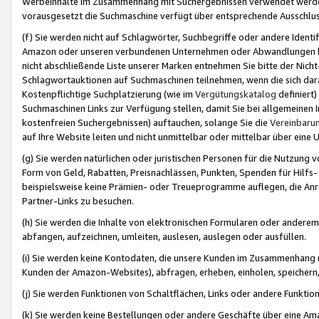
Werbeinhalte im Zusammenhang mit Suchergebnissen verwendet werden,
vorausgesetzt die Suchmaschine verfügt über entsprechende Ausschlu
(f) Sie werden nicht auf Schlagwörter, Suchbegriffe oder andere Ident
Amazon oder unseren verbundenen Unternehmen oder Abwandlungen bzw
nicht abschließende Liste unserer Marken entnehmen Sie bitte der Nich
Schlagwortauktionen auf Suchmaschinen teilnehmen, wenn die sich da
Kostenpflichtige Suchplatzierung (wie im
Vergütungskatalog
definiert
Suchmaschinen Links zur Verfügung stellen, damit Sie bei allgemeinen I
kostenfreien Suchergebnissen) auftauchen, solange Sie die
Vereinbaru
auf Ihre Website leiten und nicht unmittelbar oder mittelbar über eine
(g) Sie werden natürlichen oder juristischen Personen für die Nutzung 
Form von Geld, Rabatten, Preisnachlässen, Punkten, Spenden für Hilfs
beispielsweise keine Prämien- oder Treueprogramme auflegen, die Anrei
Partner-Links zu besuchen.
(h) Sie werden die Inhalte von elektronischen Formularen oder anderem M
abfangen, aufzeichnen, umleiten, auslesen, auslegen oder ausfüllen.
(i) Sie werden keine Kontodaten, die unsere Kunden im Zusammenhang 
Kunden der Amazon-Websites), abfragen, erheben, einholen, speichern,
(j) Sie werden Funktionen von Schaltflächen, Links oder andere Funkti
(k) Sie werden keine Bestellungen oder andere Geschäfte über eine Ama