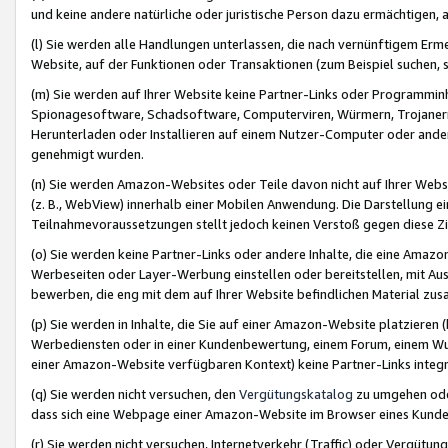
und keine andere natürliche oder juristische Person dazu ermächtigen, a
(l) Sie werden alle Handlungen unterlassen, die nach vernünftigem Erme
Website, auf der Funktionen oder Transaktionen (zum Beispiel suchen, s
(m) Sie werden auf Ihrer Website keine Partner-Links oder Programmin
Spionagesoftware, Schadsoftware, Computerviren, Würmern, Trojaner
Herunterladen oder Installieren auf einem Nutzer-Computer oder ande
genehmigt wurden.
(n) Sie werden Amazon-Websites oder Teile davon nicht auf Ihrer Websi
(z. B., WebView) innerhalb einer Mobilen Anwendung. Die Darstellung ein
Teilnahmevoraussetzungen stellt jedoch keinen Verstoß gegen diese Zif
(o) Sie werden keine Partner-Links oder andere Inhalte, die eine Am
Werbeseiten oder Layer-Werbung einstellen oder bereitstellen, mit Au
bewerben, die eng mit dem auf Ihrer Website befindlichen Material z
(p) Sie werden in Inhalte, die Sie auf einer Amazon-Website platzier
Werbediensten oder in einer Kundenbewertung, einem Forum, einem Wun
einer Amazon-Website verfügbaren Kontext) keine Partner-Links integr
(q) Sie werden nicht versuchen, den
Vergütungskatalog
zu umgehen oder
dass sich eine Webpage einer Amazon-Website im Browser eines Kunden 
(r) Sie werden nicht versuchen, Internetverkehr (Traffic) oder Vergü