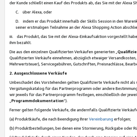
der Kunde schließt einen Kauf des Produkts ab, das Sie mit der Alexa 
C. über Alexa, oder
D. indem er das Produkt innerhalb der Skills Session in den Waren
seiner erstmaligen Teilnahme an der Alexa Shopping Action abschlie
iii. das Produkt, das Sie mit der Alexa-Einkaufsaktion vorgestellt ha
ihm bezahlt.
Die aus den einzelnen Qualifizierten Verkäufen generierten „
Qualifizi
Qualifizierten Verkäufe einnehmen, abzüglich etwaiger Versandkosten
Mehrwertsteuer), Servicegebühren, Gutschriften, Preisnachlässe, Bear
2. Ausgeschlossene Verkäufe
Unbeschadet des Vorstehenden gelten Qualifizierte Verkäufe nicht als
Vergütungskatalog für das Partnerprogramm oder andere Bestimmungen,
wir jeweils für das Partnerprogramm festlegen, einschließlich der jewe
„
Programmdokumentation
“).
Ferner gelten folgende Verkäufe, die andernfalls Qualifizierte Verkä
(a) Produktkäufe, die nach Beendigung Ihrer
Vereinbarung
erfolgen;
(b) Produktbestellungen, bei denen eine Stornierung, Rückgabe oder R