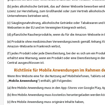
(b) jedes alkoholische Getränk, das auf deiner Webseite beworben wird
Lizenz zur Herstellung, zum Großhandel oder zum Vertrieb alkoholisch
Unternehmens betrieben wird,
(c) Säuglingsnahruhrung, alkoholische Getränke oder Tabakwaren und E
Webseiten in der EU und im Vereinigten Königreich wirbst,
(d) pflanzliche Raucherprodukte, wenn du für die Amazon-Webseite in B
(e) Produkte ohne medizinischen Verwendungszweck gemäß Anhang XVI 
Amazon-Webseite in Frankreich wirbst,
(f) jedes Produkt oder jede Dienstleistung, bei der es sich um ein Prod
erhältst eine Warnung, wenn ein Produkt oder eine Dienstleistung in de
Central ausgeschlossen ist.
Richtlinie für Mobile Anwendungen im Rahmen de
Wenn Ihre Website eine für die Nutzung auf Mobiltelefonen, Tablets 
„
Mobile Anwendung
“) enthält, gilt Folgendes:
(a) Ihre Mobile Anwendung muss in den App-Stores von Google Play, A
(b) Ihre Mobile Anwendung muss kostenlos heruntergeladen werden könn
(c) Ihre Mobile Anwendung muss originäre Inhalte haben,