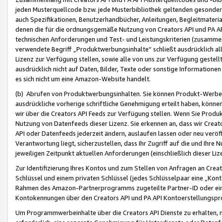
jeden Musterquellcode bzw. jede Musterbibliothek geltenden gesonder
auch Spezifikationen, Benutzerhandbücher, Anleitungen, Begleitmaterial
denen die für die ordnungsgemäße Nutzung von Creators API und PA A
technischen Anforderungen und Test- und Leistungskriterien (zusammen
verwendete Begriff „Produktwerbungsinhalte“ schließt ausdrücklich al
Lizenz zur Verfügung stellen, sowie alle von uns zur Verfügung gestel
ausdrücklich nicht auf Daten, Bilder, Texte oder sonstige Informatione
es sich nicht um eine Amazon-Website handelt.
(b) Abrufen von Produktwerbungsinhalten. Sie können Produkt-Werbein
ausdrückliche vorherige schriftliche Genehmigung erteilt haben, könn
wir über die Creators API Feeds zur Verfügung stellen. Wenn Sie Produk
Nutzung von Datenfeeds dieser Lizenz. Sie erkennen an, dass wir Creat
API oder Datenfeeds jederzeit ändern, auslaufen lassen oder neu veröffe
Verantwortung liegt, sicherzustellen, dass Ihr Zugriff auf die und Ihr
jeweiligen Zeitpunkt aktuellen Anforderungen (einschließlich dieser Liz
Zur Identifizierung Ihres Kontos und zum Stellen von Anfragen an Crea
Schlüssel und einem privaten Schlüssel (jedes Schlüsselpaar eine „Kon
Rahmen des Amazon-Partnerprogramms zugeteilte Partner-ID oder ein
Kontokennungen über den Creators API und PA API Kontoerstellungspro
Um Programmwerbeinhalte über die Creators API Dienste zu erhalten, m