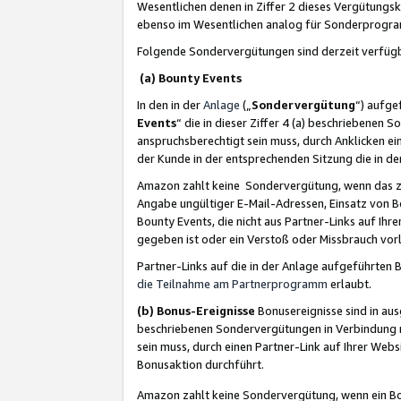
Wesentlichen denen in Ziffer 2 dieses Vergütung
ebenso im Wesentlichen analog für Sonderprogr
Folgende Sondervergütungen sind derzeit verfüg
(a) Bounty Events
In den in der
Anlage
(„
Sondervergütung
“) aufge
Events
“ die in dieser Ziffer 4 (a) beschriebenen 
anspruchsberechtigt sein muss, durch Anklicken ei
der Kunde in der entsprechenden Sitzung die in d
Amazon zahlt keine Sondervergütung, wenn das z
Angabe ungültiger E-Mail-Adressen, Einsatz von B
Bounty Events, die nicht aus Partner-Links auf Ihre
gegeben ist oder ein Verstoß oder Missbrauch vorl
Partner-Links auf die in der Anlage aufgeführte
die Teilnahme am Partnerprogramm
erlaubt.
(b) Bonus-Ereignisse
Bonusereignisse sind in au
beschriebenen Sondervergütungen in Verbindung m
sein muss, durch einen Partner-Link auf Ihrer We
Bonusaktion durchführt.
Amazon zahlt keine Sondervergütung, wenn ein Bon