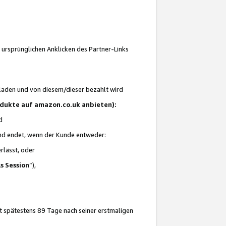
 ursprünglichen Anklicken des Partner-Links
laden und von diesem/dieser bezahlt wird
rodukte auf amazon.co.uk anbieten):
d
 und endet, wenn der Kunde entweder:
erlässt, oder
ls Session
“),
t spätestens 89 Tage nach seiner erstmaligen