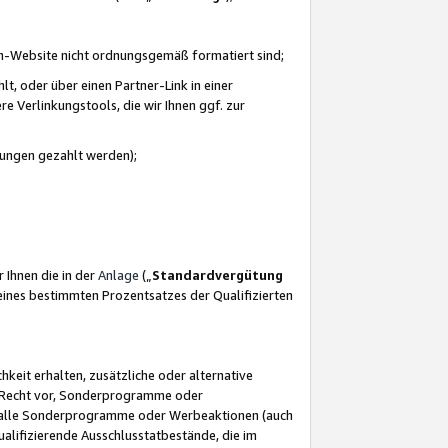
azon-Website nicht ordnungsgemäß formatiert sind;
, oder über einen Partner-Link in einer
e Verlinkungstools, die wir Ihnen ggf. zur
ütungen gezahlt werden);
 Ihnen die in der
Anlage
(„
Standardvergütung
ines bestimmten Prozentsatzes der Qualifizierten
eit erhalten, zusätzliche oder alternative
as Recht vor, Sonderprogramme oder
für alle Sonderprogramme oder Werbeaktionen (auch
lifizierende Ausschlusstatbestände, die im