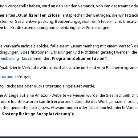
ktion vorgestellt haben, wird an den Kunden versandt, von ihm gestreamt od
erierten „
Qualifizierten Erlöse
“ entsprechen den Beträgen, die wir tatsäch
sten für Geschenkverpackung, Bearbeitungsgebühren, Steuern (z. B. Umsatz-
en bei Kreditkartenzahlung und uneinbringlicher Forderungen.
e Verkäufe nicht als solche, falls sie im Zusammenhang mit einem Verstoß 
ungen, Spezifikationen, Erklärungen und Richtlinien getätigt werden, die 
reinbarung
(zusammen die „
Programmdokumentation
“).
 Qualifizierte Verkäufe wären, nicht als solche und sind vom Partnerprogra
nbarung
erfolgen;
ung, Rückgabe oder Rückerstattung eingeleitet wurde;
ine Anzeige auf eine Amazon-Website verwiesen wurde, die Sieeinschließlich
ndere Identifikatoren käuflich erworben haben,die das Wort „amazon“ oder 
e unten genannten Links) bzw. Abwandlungen oder falsch buchstabierte Varia
e Kostenpflichtige Suchplatzierung
”);