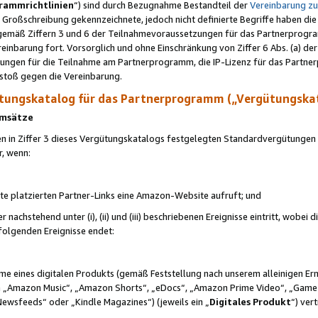
rammrichtlinien
“) sind durch Bezugnahme Bestandteil der
Vereinbarung z
Großschreibung gekennzeichnete, jedoch nicht definierte Begriffe haben die
 gemäß Ziffern 3 und 6 der Teilnahmevoraussetzungen für das Partnerprogram
nbarung fort. Vorsorglich und ohne Einschränkung von Ziffer 6 Abs. (a) der
ungen für die Teilnahme am Partnerprogramm, die IP-Lizenz für das Partner
rstoß gegen die Vereinbarung.
ungskatalog für das Partnerprogramm („Vergütungska
 Umsätze
n in Ziffer 3 dieses Vergütungskatalogs festgelegten Standardvergütungen v
r, wenn:
ite platzierten Partner-Links eine Amazon-Website aufruft; und
r nachstehend unter (i), (ii) und (iii) beschriebenen Ereignisse eintritt, wobe
 folgenden Ereignisse endet:
hme eines digitalen Produkts (gemäß Feststellung nach unserem alleinigen 
 „Amazon Music“, „Amazon Shorts“, „eDocs“, „Amazon Prime Video“, „Game
Newsfeeds“ oder „Kindle Magazines“) (jeweils ein „
Digitales Produkt
“) ver