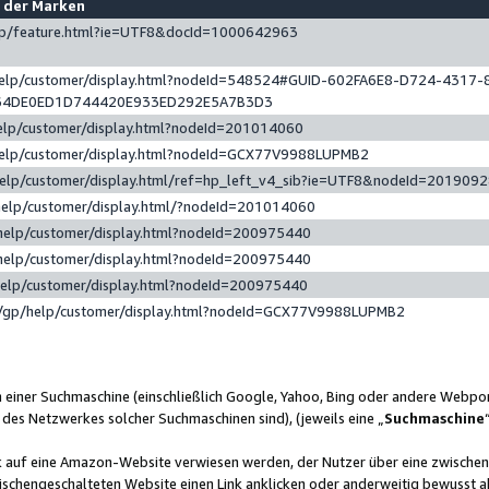
e der Marken
gp/feature.html?ie=UTF8&docId=1000642963
help/customer/display.html?nodeId=548524#GUID-602FA6E8-D724-4317-
64DE0ED1D744420E933ED292E5A7B3D3
elp/customer/display.html?nodeId=201014060
help/customer/display.html?nodeId=GCX77V9988LUPMB2
help/customer/display.html/ref=hp_left_v4_sib?ie=UTF8&nodeId=201909
help/customer/display.html/?nodeId=201014060
help/customer/display.html?nodeId=200975440
help/customer/display.html?nodeId=200975440
help/customer/display.html?nodeId=200975440
/gp/help/customer/display.html?nodeId=GCX77V9988LUPMB2
n einer Suchmaschine (einschließlich Google, Yahoo, Bing oder andere Webp
 des Netzwerkes solcher Suchmaschinen sind), (jeweils eine „
Suchmaschine
nk auf eine Amazon-Website verwiesen werden, der Nutzer über eine zwische
ischengeschalteten Website einen Link anklicken oder anderweitig bewusst a