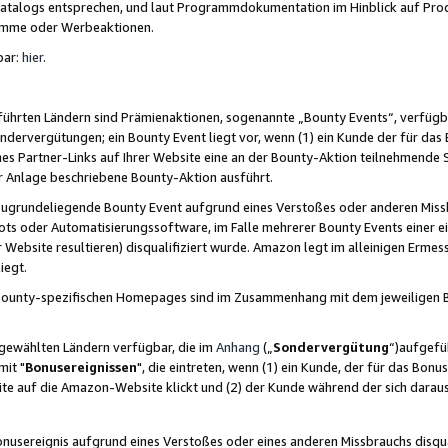
skatalogs entsprechen, und laut Programmdokumentation im Hinblick auf Pr
amme oder Werbeaktionen.
bar:
hier
.
führten Ländern sind Prämienaktionen, sogenannte „Bounty Events“, verfügb
Sondervergütungen; ein Bounty Event liegt vor, wenn (1) ein Kunde der für da
nes Partner-Links auf Ihrer Website eine an der Bounty-Aktion teilnehmende 
er Anlage beschriebene Bounty-Aktion ausführt.
ugrundeliegende Bounty Event aufgrund eines Verstoßes oder anderen Miss
ots oder Automatisierungssoftware, im Falle mehrerer Bounty Events einer e
r Website resultieren) disqualifiziert wurde. Amazon legt im alleinigen Ermess
iegt.
n Bounty-spezifischen Homepages sind im Zusammenhang mit dem jeweiligen
sgewählten Ländern verfügbar, die im
Anhang
(„
Sondervergütung
“)aufgefüh
it "
Bonusereignissen
", die eintreten, wenn (1) ein Kunde, der für das Bon
bsite auf die Amazon-Website klickt und (2) der Kunde während der sich dar
usereignis aufgrund eines Verstoßes oder eines anderen Missbrauchs disqua