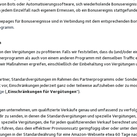
 von Bots oder Automatisierungssoftware, sich wiederholende Bonusereignisse
n jedem Einzelfall nach eigenem Ermessen, ob ein Bonusereignis stattgefund
epages für Bonusereignisse sind in Verbindung mit dem entsprechenden Bonu
rogramm
.
n
den Vergütungen zu profitieren. Falls wir feststellen, dass du (und/oder ein
erprogramm als auch von einem anderen Programm mit demselben Traffic ei
n wir Maßnahmen ergreifen, einschließlich der Einbehaltung von Vergütunge
r Partner, Standardvergütungen im Rahmen des Partnerprogramms oder Sonde
ht vor, Einschränkungen jederzeit ganz oder teilweise aufzuheben oder zu mod
ge
(„
Einschränkungen für Vergütungen
“).
ngen unternehmen, um qualifizierte Verkäufe genau und umfassend zu verfol
dir zu senden, in denen die Standardvergütungen und spezielle Vergütungen, 
pezielle Vergütungen, die für jeden qualifizierenden Verkauf berechnet un
 führen, dass dein effektiver Provisionssatz geringfügig über oder unter dem
ungen in der Standardwährung für eine Amazon-Webseite etwa 60 Tage nach