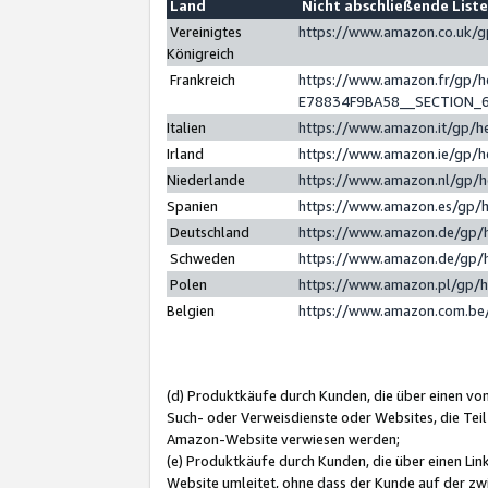
Land
Nicht abschließende List
Vereinigtes
https://www.amazon.co.uk/
Königreich
Frankreich
https://www.amazon.fr/gp/
E78834F9BA58__SECTION_
Italien
https://www.amazon.it/gp/h
Irland
https://www.amazon.ie/gp/
Niederlande
https://www.amazon.nl/gp/
Spanien
https://www.amazon.es/gp/
Deutschland
https://www.amazon.de/gp/
Schweden
https://www.amazon.de/gp/
Polen
https://www.amazon.pl/gp/
Belgien
https://www.amazon.com.be
(d) Produktkäufe durch Kunden, die über einen vo
Such- oder Verweisdienste oder Websites, die Teil
Amazon-Website verwiesen werden;
(e) Produktkäufe durch Kunden, die über einen Li
Website umleitet, ohne dass der Kunde auf der zw