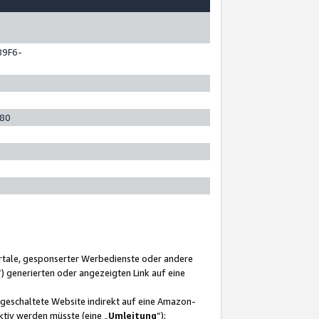
89F6-
280
ortale, gesponserter Werbedienste oder andere
“) generierten oder angezeigten Link auf eine
ngeschaltete Website indirekt auf eine Amazon-
ktiv werden müsste (eine „
Umleitung
“);