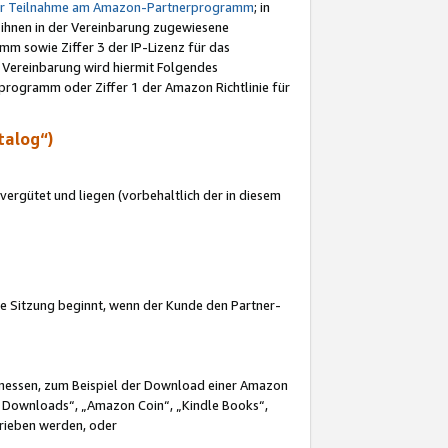
ur Teilnahme am Amazon-Partnerprogramm
; in
 ihnen in der Vereinbarung zugewiesene
m sowie Ziffer 3 der IP-Lizenz für das
 Vereinbarung wird hiermit Folgendes
programm oder Ziffer 1 der Amazon Richtlinie für
talog“)
ergütet und liegen (vorbehaltlich der in diesem
i die Sitzung beginnt, wenn der Kunde den Partner-
Ermessen, zum Beispiel der Download einer Amazon
 Downloads“, „Amazon Coin“, „Kindle Books“,
trieben werden, oder