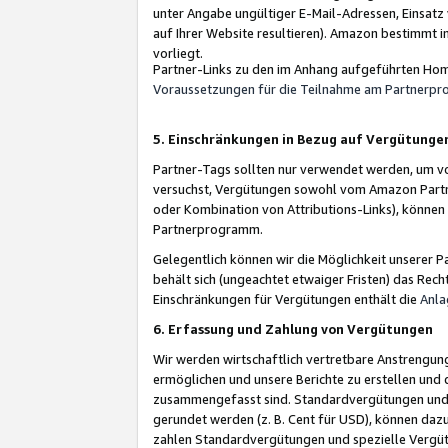
unter Angabe ungültiger E-Mail-Adressen, Einsatz
auf Ihrer Website resultieren). Amazon bestimmt i
vorliegt.
Partner-Links zu den im Anhang aufgeführten Hom
Voraussetzungen für die Teilnahme am Partnerp
5. Einschränkungen in Bezug auf Vergütunge
Partner-Tags sollten nur verwendet werden, um von 
versuchst, Vergütungen sowohl vom Amazon Partn
oder Kombination von Attributions-Links), könne
Partnerprogramm.
Gelegentlich können wir die Möglichkeit unsere
behält sich (ungeachtet etwaiger Fristen) das Rec
Einschränkungen für Vergütungen enthält die
Anla
6. Erfassung und Zahlung von Vergütungen
Wir werden wirtschaftlich vertretbare Anstrengu
ermöglichen und unsere Berichte zu erstellen und 
zusammengefasst sind. Standardvergütungen und s
gerundet werden (z. B. Cent für USD), können dazu
zahlen Standardvergütungen und spezielle Vergüt