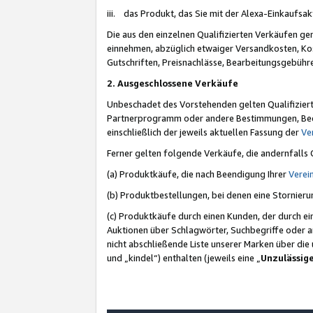
iii. das Produkt, das Sie mit der Alexa-Einkaufsa
Die aus den einzelnen Qualifizierten Verkäufen gen
einnehmen, abzüglich etwaiger Versandkosten, Ko
Gutschriften, Preisnachlässe, Bearbeitungsgebühr
2. Ausgeschlossene Verkäufe
Unbeschadet des Vorstehenden gelten Qualifiziert
Partnerprogramm oder andere Bestimmungen, Beding
einschließlich der jeweils aktuellen Fassung der
Ve
Ferner gelten folgende Verkäufe, die andernfalls
(a) Produktkäufe, die nach Beendigung Ihrer
Verei
(b) Produktbestellungen, bei denen eine Stornier
(c) Produktkäufe durch einen Kunden, der durch e
Auktionen über Schlagwörter, Suchbegriffe oder a
nicht abschließende Liste unserer Marken über di
und „kindel“) enthalten (jeweils eine „
Unzulässig