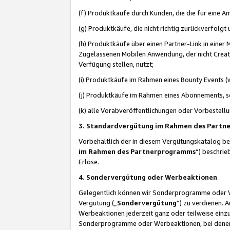
(f) Produktkäufe durch Kunden, die die für eine
(g) Produktkäufe, die nicht richtig zurückverfolg
(h) Produktkäufe über einen Partner-Link in einer
Zugelassenen Mobilen Anwendung, der nicht Creator
Verfügung stellen, nutzt;
(i) Produktkäufe im Rahmen eines Bounty Events (w
(j) Produktkäufe im Rahmen eines Abonnements, so
(k) alle Vorabveröffentlichungen oder Vorbestellu
3. Standardvergütung im Rahmen des Part
Vorbehaltlich der in diesem Vergütungskatalog b
im Rahmen des Partnerprogramms
“) beschri
Erlöse.
4. Sondervergütung oder Werbeaktionen
Gelegentlich können wir Sonderprogramme oder Wer
Vergütung („
Sondervergütung
”) zu verdienen. 
Werbeaktionen jederzeit ganz oder teilweise einz
Sonderprogramme oder Werbeaktionen, bei denen e