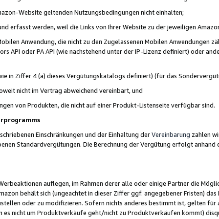
 Amazon-Website geltenden Nutzungsbedingungen nicht einhalten;
t und erfasst werden, weil die Links von Ihrer Website zu der jeweiligen Am
 Mobilen Anwendung, die nicht zu den Zugelassenen Mobilen Anwendungen zählt
s API oder PA API (wie nachstehend unter der IP-Lizenz definiert) oder ander
ie in Ziffer 4 (a) dieses Vergütungskatalogs definiert) (für das Sonderverg
weit nicht im Vertrag abweichend vereinbart, und
ngen von Produkten, die nicht auf einer Produkt-Listenseite verfügbar sind.
nerprogramms
eschriebenen Einschränkungen und der Einhaltung der
Vereinbarung
zahlen wir
ebenen Standardvergütungen. Die Berechnung der Vergütung erfolgt anhand e
beaktionen auflegen, im Rahmen derer alle oder einige Partner die Möglichk
Amazon behält sich (ungeachtet in dieser Ziffer ggf. angegebener Fristen) d
ustellen oder zu modifizieren. Sofern nichts anderes bestimmt ist, gelten 
s nicht um Produktverkäufe geht/nicht zu Produktverkäufen kommt) disqua