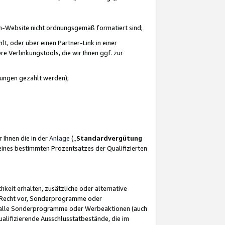
azon-Website nicht ordnungsgemäß formatiert sind;
, oder über einen Partner-Link in einer
e Verlinkungstools, die wir Ihnen ggf. zur
ütungen gezahlt werden);
 Ihnen die in der
Anlage
(„
Standardvergütung
ines bestimmten Prozentsatzes der Qualifizierten
eit erhalten, zusätzliche oder alternative
as Recht vor, Sonderprogramme oder
für alle Sonderprogramme oder Werbeaktionen (auch
lifizierende Ausschlusstatbestände, die im