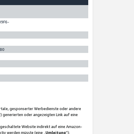
89F6-
280
ortale, gesponserter Werbedienste oder andere
“) generierten oder angezeigten Link auf eine
ngeschaltete Website indirekt auf eine Amazon-
ktiv werden müsste (eine „
Umleitung
“);