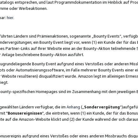
skatalogs entsprechen, und laut Programmdokumentation im Hinblick auf Pr
amme oder Werbeaktionen.
bar:
hier
.
führten Ländern sind Prämienaktionen, sogenannte „Bounty Events“, verfügb
Sondervergütungen; ein Bounty Event liegt vor, wenn (1) ein Kunde der für da
nes Partner-Links auf Ihrer Website eine an der Bounty-Aktion teilnehmende 
er Anlage beschriebene Bounty-Aktion ausführt.
ugrundeliegende Bounty Event aufgrund eines Verstoßes oder anderen Miss
ots oder Automatisierungssoftware, im Falle mehrerer Bounty Events einer e
r Website resultieren) disqualifiziert wurde. Amazon legt im alleinigen Ermess
iegt.
n Bounty-spezifischen Homepages sind im Zusammenhang mit dem jeweiligen
sgewählten Ländern verfügbar, die im
Anhang
(„
Sondervergütung
“)aufgefüh
it "
Bonusereignissen
", die eintreten, wenn (1) ein Kunde, der für das Bon
bsite auf die Amazon-Website klickt und (2) der Kunde während der sich dar
usereignis aufgrund eines Verstoßes oder eines anderen Missbrauchs disqua