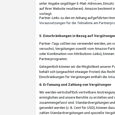
unter Angabe ungültiger E-Mail-Adressen, Einsatz
auf Ihrer Website resultieren). Amazon bestimmt i
vorliegt.
Partner-Links zu den im Anhang aufgeführten Hom
Voraussetzungen für die Teilnahme am Partnerp
5. Einschränkungen in Bezug auf Vergütunge
Partner-Tags sollten nur verwendet werden, um von 
versuchst, Vergütungen sowohl vom Amazon Partn
oder Kombination von Attributions-Links), könne
Partnerprogramm.
Gelegentlich können wir die Möglichkeit unsere
behält sich (ungeachtet etwaiger Fristen) das Rec
Einschränkungen für Vergütungen enthält die
Anla
6. Erfassung und Zahlung von Vergütungen
Wir werden wirtschaftlich vertretbare Anstrengu
ermöglichen und unsere Berichte zu erstellen und 
zusammengefasst sind. Standardvergütungen und s
gerundet werden (z. B. Cent für USD), können dazu
zahlen Standardvergütungen und spezielle Vergüt