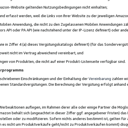
 Amazon-Website geltenden Nutzungsbedingungen nicht einhalten;
t und erfasst werden, weil die Links von Ihrer Website zu der jeweiligen Am
 Mobilen Anwendung, die nicht zu den Zugelassenen Mobilen Anwendungen zählt
s API oder PA API (wie nachstehend unter der IP-Lizenz definiert) oder ander
ie in Ziffer 4 (a) dieses Vergütungskatalogs definiert) (für das Sonderverg
weit nicht im Vertrag abweichend vereinbart, und
ngen von Produkten, die nicht auf einer Produkt-Listenseite verfügbar sind.
nerprogramms
eschriebenen Einschränkungen und der Einhaltung der
Vereinbarung
zahlen wir
ebenen Standardvergütungen. Die Berechnung der Vergütung erfolgt anhand e
beaktionen auflegen, im Rahmen derer alle oder einige Partner die Möglichk
Amazon behält sich (ungeachtet in dieser Ziffer ggf. angegebener Fristen) d
ustellen oder zu modifizieren. Sofern nichts anderes bestimmt ist, gelten 
s nicht um Produktverkäufe geht/nicht zu Produktverkäufen kommt) disqua