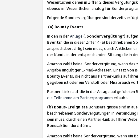
Wesentlichen denen in Ziffer 2 dieses Vergütung
ebenso im Wesentlichen analog für Sonderprogr
Folgende Sondervergütungen sind derzeit verfüg
(a) Bounty Events
In den in der
Anlage
(„
Sondervergütung
“) aufge
Events
“ die in dieser Ziffer 4 (a) beschriebenen 
anspruchsberechtigt sein muss, durch Anklicken ei
der Kunde in der entsprechenden Sitzung die in d
Amazon zahlt keine Sondervergütung, wenn das z
Angabe ungültiger E-Mail-Adressen, Einsatz von B
Bounty Events, die nicht aus Partner-Links auf Ihre
gegeben ist oder ein Verstoß oder Missbrauch vorl
Partner-Links auf die in der Anlage aufgeführte
die Teilnahme am Partnerprogramm
erlaubt.
(b) Bonus-Ereignisse
Bonusereignisse sind in au
beschriebenen Sondervergütungen in Verbindung m
sein muss, durch einen Partner-Link auf Ihrer We
Bonusaktion durchführt.
Amazon zahlt keine Sondervergütung, wenn ein Bon