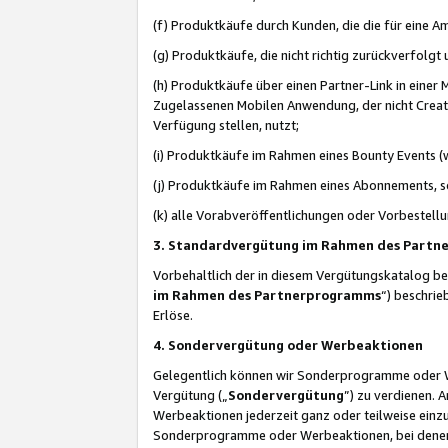
(f) Produktkäufe durch Kunden, die die für eine
(g) Produktkäufe, die nicht richtig zurückverfolg
(h) Produktkäufe über einen Partner-Link in einer
Zugelassenen Mobilen Anwendung, der nicht Creator
Verfügung stellen, nutzt;
(i) Produktkäufe im Rahmen eines Bounty Events (w
(j) Produktkäufe im Rahmen eines Abonnements, so
(k) alle Vorabveröffentlichungen oder Vorbestellu
3. Standardvergütung im Rahmen des Part
Vorbehaltlich der in diesem Vergütungskatalog b
im Rahmen des Partnerprogramms
“) beschri
Erlöse.
4. Sondervergütung oder Werbeaktionen
Gelegentlich können wir Sonderprogramme oder Wer
Vergütung („
Sondervergütung
”) zu verdienen. 
Werbeaktionen jederzeit ganz oder teilweise einz
Sonderprogramme oder Werbeaktionen, bei denen e