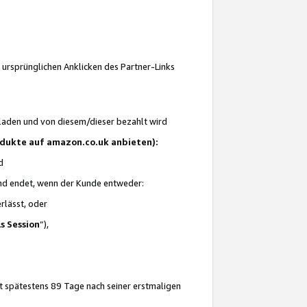
 ursprünglichen Anklicken des Partner-Links
laden und von diesem/dieser bezahlt wird
rodukte auf amazon.co.uk anbieten):
d
 und endet, wenn der Kunde entweder:
erlässt, oder
ls Session
“),
t spätestens 89 Tage nach seiner erstmaligen