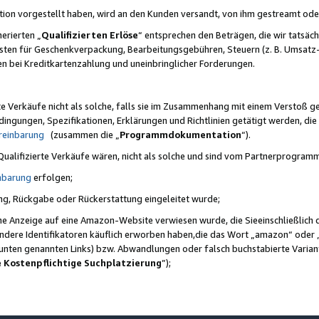
ktion vorgestellt haben, wird an den Kunden versandt, von ihm gestreamt od
erierten „
Qualifizierten Erlöse
“ entsprechen den Beträgen, die wir tatsäch
sten für Geschenkverpackung, Bearbeitungsgebühren, Steuern (z. B. Umsatz-
en bei Kreditkartenzahlung und uneinbringlicher Forderungen.
e Verkäufe nicht als solche, falls sie im Zusammenhang mit einem Verstoß 
ungen, Spezifikationen, Erklärungen und Richtlinien getätigt werden, die 
reinbarung
(zusammen die „
Programmdokumentation
“).
 Qualifizierte Verkäufe wären, nicht als solche und sind vom Partnerprogra
nbarung
erfolgen;
ung, Rückgabe oder Rückerstattung eingeleitet wurde;
ine Anzeige auf eine Amazon-Website verwiesen wurde, die Sieeinschließlich
ndere Identifikatoren käuflich erworben haben,die das Wort „amazon“ oder 
e unten genannten Links) bzw. Abwandlungen oder falsch buchstabierte Varia
e Kostenpflichtige Suchplatzierung
”);