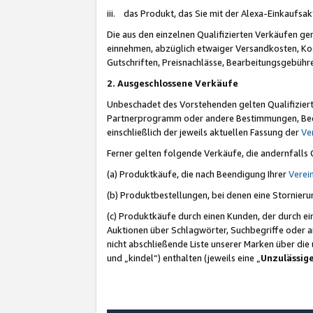
iii. das Produkt, das Sie mit der Alexa-Einkaufsa
Die aus den einzelnen Qualifizierten Verkäufen gen
einnehmen, abzüglich etwaiger Versandkosten, Ko
Gutschriften, Preisnachlässe, Bearbeitungsgebühr
2. Ausgeschlossene Verkäufe
Unbeschadet des Vorstehenden gelten Qualifiziert
Partnerprogramm oder andere Bestimmungen, Beding
einschließlich der jeweils aktuellen Fassung der
Ve
Ferner gelten folgende Verkäufe, die andernfalls
(a) Produktkäufe, die nach Beendigung Ihrer
Verei
(b) Produktbestellungen, bei denen eine Stornier
(c) Produktkäufe durch einen Kunden, der durch e
Auktionen über Schlagwörter, Suchbegriffe oder a
nicht abschließende Liste unserer Marken über di
und „kindel“) enthalten (jeweils eine „
Unzulässig