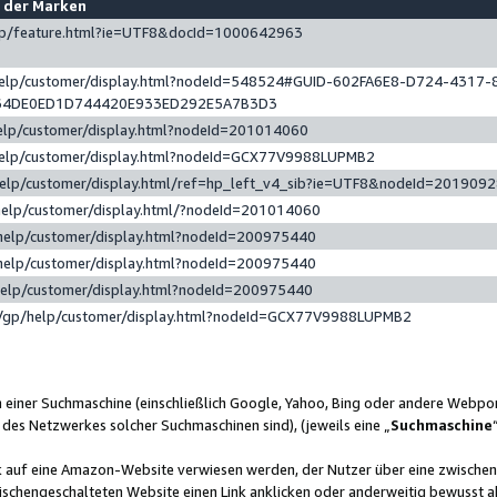
e der Marken
gp/feature.html?ie=UTF8&docId=1000642963
help/customer/display.html?nodeId=548524#GUID-602FA6E8-D724-4317-
64DE0ED1D744420E933ED292E5A7B3D3
elp/customer/display.html?nodeId=201014060
help/customer/display.html?nodeId=GCX77V9988LUPMB2
help/customer/display.html/ref=hp_left_v4_sib?ie=UTF8&nodeId=201909
help/customer/display.html/?nodeId=201014060
help/customer/display.html?nodeId=200975440
help/customer/display.html?nodeId=200975440
help/customer/display.html?nodeId=200975440
/gp/help/customer/display.html?nodeId=GCX77V9988LUPMB2
n einer Suchmaschine (einschließlich Google, Yahoo, Bing oder andere Webp
 des Netzwerkes solcher Suchmaschinen sind), (jeweils eine „
Suchmaschine
nk auf eine Amazon-Website verwiesen werden, der Nutzer über eine zwische
ischengeschalteten Website einen Link anklicken oder anderweitig bewusst a