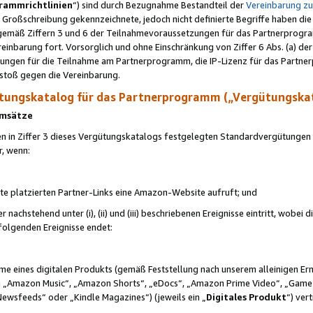
rammrichtlinien
“) sind durch Bezugnahme Bestandteil der
Vereinbarung z
Großschreibung gekennzeichnete, jedoch nicht definierte Begriffe haben die
 gemäß Ziffern 3 und 6 der Teilnahmevoraussetzungen für das Partnerprogram
nbarung fort. Vorsorglich und ohne Einschränkung von Ziffer 6 Abs. (a) der
ungen für die Teilnahme am Partnerprogramm, die IP-Lizenz für das Partner
rstoß gegen die Vereinbarung.
ungskatalog für das Partnerprogramm („Vergütungska
 Umsätze
n in Ziffer 3 dieses Vergütungskatalogs festgelegten Standardvergütungen v
r, wenn:
ite platzierten Partner-Links eine Amazon-Website aufruft; und
r nachstehend unter (i), (ii) und (iii) beschriebenen Ereignisse eintritt, wobe
 folgenden Ereignisse endet:
hme eines digitalen Produkts (gemäß Feststellung nach unserem alleinigen 
 „Amazon Music“, „Amazon Shorts“, „eDocs“, „Amazon Prime Video“, „Game
Newsfeeds“ oder „Kindle Magazines“) (jeweils ein „
Digitales Produkt
“) ver