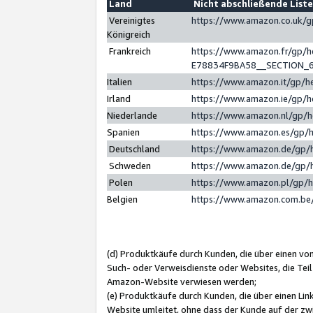
Land
Nicht abschließende List
Vereinigtes
https://www.amazon.co.uk/
Königreich
Frankreich
https://www.amazon.fr/gp/
E78834F9BA58__SECTION_
Italien
https://www.amazon.it/gp/h
Irland
https://www.amazon.ie/gp/
Niederlande
https://www.amazon.nl/gp/
Spanien
https://www.amazon.es/gp/
Deutschland
https://www.amazon.de/gp/
Schweden
https://www.amazon.de/gp/
Polen
https://www.amazon.pl/gp/
Belgien
https://www.amazon.com.be
(d) Produktkäufe durch Kunden, die über einen vo
Such- oder Verweisdienste oder Websites, die Teil
Amazon-Website verwiesen werden;
(e) Produktkäufe durch Kunden, die über einen Li
Website umleitet, ohne dass der Kunde auf der zw