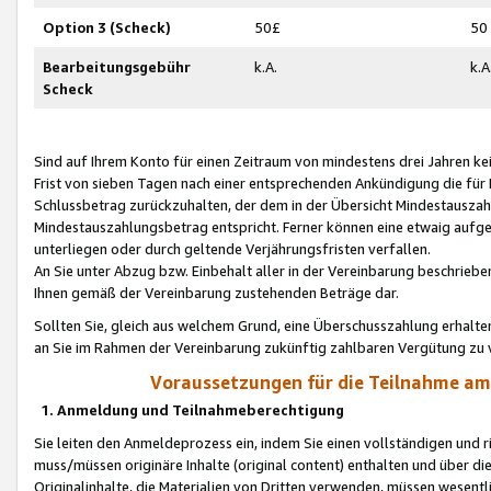
Option 3 (Scheck)
50£
50
Bearbeitungsgebühr
k.A.
k.A
Scheck
Sind auf Ihrem Konto für einen Zeitraum von mindestens drei Jahren kein
Frist von sieben Tagen nach einer entsprechenden Ankündigung die für
Schlussbetrag zurückzuhalten, der dem in der Übersicht Mindestausz
Mindestauszahlungsbetrag entspricht. Ferner können eine etwaig aufg
unterliegen oder durch geltende Verjährungsfristen verfallen.
An Sie unter Abzug bzw. Einbehalt aller in der Vereinbarung beschrieb
Ihnen gemäß der Vereinbarung zustehenden Beträge dar.
Sollten Sie, gleich aus welchem Grund, eine Überschusszahlung erhalte
an Sie im Rahmen der Vereinbarung zukünftig zahlbaren Vergütung zu 
Voraussetzungen für die Teilnahme a
1. Anmeldung und Teilnahmeberechtigung
Sie leiten den Anmeldeprozess ein, indem Sie einen vollständigen und 
muss/müssen originäre Inhalte (original content) enthalten und über d
Originalinhalte, die Materialien von Dritten verwenden, müssen wese