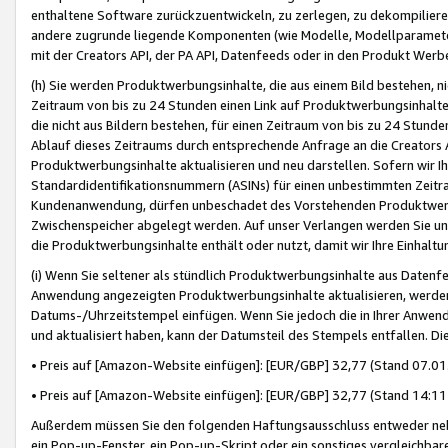
enthaltene Software zurückzuentwickeln, zu zerlegen, zu dekompilier
andere zugrunde liegende Komponenten (wie Modelle, Modellparameter
mit der Creators API, der PA API, Datenfeeds oder in den Produkt Werb
(h) Sie werden Produktwerbungsinhalte, die aus einem Bild bestehen, ni
Zeitraum von bis zu 24 Stunden einen Link auf Produktwerbungsinhalte
die nicht aus Bildern bestehen, für einen Zeitraum von bis zu 24 Stund
Ablauf dieses Zeitraums durch entsprechende Anfrage an die Creators 
Produktwerbungsinhalte aktualisieren und neu darstellen. Sofern wir Ih
Standardidentifikationsnummern (ASINs) für einen unbestimmten Zeitra
Kundenanwendung, dürfen unbeschadet des Vorstehenden Produktwerbu
Zwischenspeicher abgelegt werden. Auf unser Verlangen werden Sie un
die Produktwerbungsinhalte enthält oder nutzt, damit wir Ihre Einhalt
(i) Wenn Sie seltener als stündlich Produktwerbungsinhalte aus Datenfe
Anwendung angezeigten Produktwerbungsinhalte aktualisieren, werden 
Datums-/Uhrzeitstempel einfügen. Wenn Sie jedoch die in Ihrer Anwe
und aktualisiert haben, kann der Datumsteil des Stempels entfallen. Dies
• Preis auf [Amazon-Website einfügen]: [EUR/GBP] 32,77 (Stand 07.01.
• Preis auf [Amazon-Website einfügen]: [EUR/GBP] 32,77 (Stand 14:11 
Außerdem müssen Sie den folgenden Haftungsausschluss entweder neb
ein Pop-up-Fenster, ein Pop-up-Skript oder ein sonstiges vergleichba