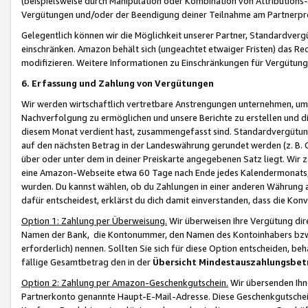
(beispielsweise durch Manipulation oder Kombination von Attributions-
Vergütungen und/oder der Beendigung deiner Teilnahme am Partnerp
Gelegentlich können wir die Möglichkeit unserer Partner, Standardv
einschränken. Amazon behält sich (ungeachtet etwaiger Fristen) das Re
modifizieren. Weitere Informationen zu Einschränkungen für Vergütung
6. Erfassung und Zahlung von Vergütungen
Wir werden wirtschaftlich vertretbare Anstrengungen unternehmen, um 
Nachverfolgung zu ermöglichen und unsere Berichte zu erstellen und di
diesem Monat verdient hast, zusammengefasst sind. Standardvergütung
auf den nächsten Betrag in der Landeswährung gerundet werden (z. B. C
über oder unter dem in deiner Preiskarte angegebenen Satz liegt. Wir
eine Amazon-Webseite etwa 60 Tage nach Ende jedes Kalendermonats, i
wurden. Du kannst wählen, ob du Zahlungen in einer anderen Währung
dafür entscheidest, erklärst du dich damit einverstanden, dass die K
Option 1: Zahlung per Überweisung.
Wir überweisen Ihre Vergütung dir
Namen der Bank, die Kontonummer, den Namen des Kontoinhabers bzw. a
erforderlich) nennen. Sollten Sie sich für diese Option entscheiden, be
fällige Gesamtbetrag den in der
Übersicht Mindestauszahlungsbet
Option 2: Zahlung per Amazon-Geschenkgutschein.
Wir übersenden Ihne
Partnerkonto genannte Haupt-E-Mail-Adresse. Diese Geschenkgutschei