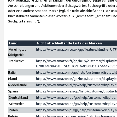
(c) Produktkäufe durch einen Kunden, der durch eine Anzeige auf eine 
Ausschreibungen und Auktionen über Schlagwörter, Suchbegriffe oder 
oder eine andere Amazon-Marke (vgl. die nicht abschließende Liste un
buchstabierte Varianten dieser Wörter (z. B. „ammazon“, „amaozn“ und „
Suchplatzierung
”);
Land
Nicht abschließende Liste der Marken
Vereinigtes
https://www.amazon.co.uk/gp/feature.html?ie=U
Königreich
Frankreich
https://www.amazon.fr/gp/help/customer/displa
E78834F9BA58__SECTION_64DE0ED1D744420E9
Italien
https://www.amazon.it/gp/help/customer/display
Irland
https://www.amazon.ie/gp/help/customer/displa
Niederlande
https://www.amazon.nl/gp/help/customer/display
Spanien
https://www.amazon.es/gp/help/customer/display
Deutschland
https://www.amazon.de/gp/help/customer/displa
Schweden
https://www.amazon.de/gp/help/customer/displa
Polen
https://www.amazon.pl/gp/help/customer/display
Belgien
https://www.amazon.com.be/gp/help/customer/d