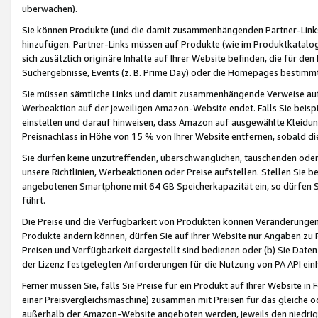
überwachen).
Sie können Produkte (und die damit zusammenhängenden Partner-Links)
hinzufügen. Partner-Links müssen auf Produkte (wie im Produktkatalog de
sich zusätzlich originäre Inhalte auf Ihrer Website befinden, die für 
Suchergebnisse, Events (z. B. Prime Day) oder die Homepages bestimmte
Sie müssen sämtliche Links und damit zusammenhängende Verweise auf z
Werbeaktion auf der jeweiligen Amazon-Website endet. Falls Sie beisp
einstellen und darauf hinweisen, dass Amazon auf ausgewählte Kleidun
Preisnachlass in Höhe von 15 % von Ihrer Website entfernen, sobald di
Sie dürfen keine unzutreffenden, überschwänglichen, täuschenden od
unsere Richtlinien, Werbeaktionen oder Preise aufstellen. Stellen Sie 
angebotenen Smartphone mit 64 GB Speicherkapazität ein, so dürfen S
führt.
Die Preise und die Verfügbarkeit von Produkten können Veränderungen 
Produkte ändern können, dürfen Sie auf Ihrer Website nur Angaben zu P
Preisen und Verfügbarkeit dargestellt sind bedienen oder (b) Sie Daten
der Lizenz festgelegten Anforderungen für die Nutzung von PA API einh
Ferner müssen Sie, falls Sie Preise für ein Produkt auf Ihrer Website in 
einer Preisvergleichsmaschine) zusammen mit Preisen für das gleiche o
außerhalb der Amazon-Website angeboten werden, jeweils den niedrigst