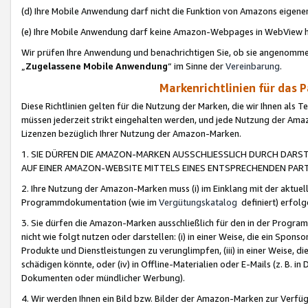
(d) Ihre Mobile Anwendung darf nicht die Funktion von Amazons eige
(e) Ihre Mobile Anwendung darf keine Amazon-Webpages in WebView 
Wir prüfen Ihre Anwendung und benachrichtigen Sie, ob sie angenomm
„
Zugelassene Mobile Anwendung
“ im Sinne der
Vereinbarung
.
Markenrichtlinien für das 
Diese Richtlinien gelten für die Nutzung der Marken, die wir Ihnen als 
müssen jederzeit strikt eingehalten werden, und jede Nutzung der Ama
Lizenzen bezüglich Ihrer Nutzung der Amazon-Marken.
1. SIE DÜRFEN DIE AMAZON-MARKEN AUSSCHLIESSLICH DURCH DARS
AUF EINER AMAZON-WEBSITE MITTELS EINES ENTSPRECHENDEN PART
2. Ihre Nutzung der Amazon-Marken muss (i) im Einklang mit der aktuells
Programmdokumentation (wie im
Vergütungskatalog
definiert) erfolg
3. Sie dürfen die Amazon-Marken ausschließlich für den in der Progr
nicht wie folgt nutzen oder darstellen: (i) in einer Weise, die ein Spo
Produkte und Dienstleistungen zu verunglimpfen, (iii) in einer Weise
schädigen könnte, oder (iv) in Offline-Materialien oder E-Mails (z. B.
Dokumenten oder mündlicher Werbung).
4. Wir werden Ihnen ein Bild bzw. Bilder der Amazon-Marken zur Verfüg