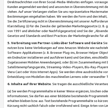
Direktnachrichten von Ihren Social-Media-Websites einfügen. vorausg
Kunden angemeldet werden) und ansonsten in Übereinstimmung mit der
stehen. Auf unser Verlangen stellen Sie uns repräsentative Mustermater
Bestimmungen eingehalten haben. Wir werden die Form und den Inhalt, di
Sie die Zertifizierung nicht in Übereinstimmung mit unserer Aufforderu
Klarstellung: (i) Für die Zwecke der geltenden Marketinggesetze (z. 
von 1991 und ähnlicher oder Nachfolgegesetze) sind Sie der „Absender“ j
Gesetze und Standards und Best Practices der Marketingbranche für 
5. Verbreitung von Partner-Links über Software und Geräte
Sie
nutzen bzw. keine Verlinkungen auf eine Amazon-Website wie nachsteh
Software-Applikationen (z. B. Browser Plug-ins, Browser Helper Objec
ein Endnutzer installieren und ausführen kann) und Geräten, einschlie
Zugelassenen Mobilen Anwendungen); oder (b) im Zusammenhang mit bzw.
Satellitenempfangsgeräte, Streaming-Video-Playern, Blu-Ray-Playern 
Viera Cast oder Vizio Internet Apps). Sie werden ohne ausdrückliche v
Entwicklung von Modellen des maschinellen Lernens oder verwandter 
6. Inhalte auf Ihrer Website
. Sie tragen die ausschließliche Verantwo
(a) Sie werden Programminhalte in keiner Weise ergänzen, löschen oder
Informationen; Sie dürfen aus einer Bilddatei bestehende Programminhal
erhalten bleiben bzw. aus Text bestehende Programminhalte so kürzen, 
Kürzung nicht sachlich falsch oder irreführend wird. Einige Arten von L