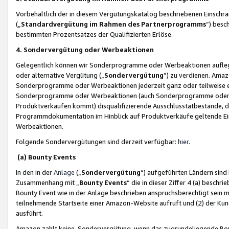
Vorbehaltlich der in diesem Vergütungskatalog beschriebenen Einschr
(„
Standardvergütung im Rahmen des Partnerprogramms
“) besc
bestimmten Prozentsatzes der Qualifizierten Erlöse.
4. Sondervergütung oder Werbeaktionen
Gelegentlich können wir Sonderprogramme oder Werbeaktionen auflegen,
oder alternative Vergütung („
Sondervergütung
”) zu verdienen. Amazo
Sonderprogramme oder Werbeaktionen jederzeit ganz oder teilweise einz
Sonderprogramme oder Werbeaktionen (auch Sonderprogramme oder We
Produktverkäufen kommt) disqualifizierende Ausschlusstatbestände, di
Programmdokumentation im Hinblick auf Produktverkäufe geltende E
Werbeaktionen.
Folgende Sondervergütungen sind derzeit verfügbar:
hier
.
(a) Bounty Events
In den in der
Anlage
(„
Sondervergütung
“) aufgeführten Ländern sind
Zusammenhang mit „
Bounty Events
“ die in dieser Ziffer 4 (a) besch
Bounty Event wie in der Anlage beschrieben anspruchsberechtigt sein mu
teilnehmende Startseite einer Amazon-Website aufruft und (2) der Kun
ausführt.
Amazon zahlt keine Sondervergütung, wenn das zugrundeliegende Boun