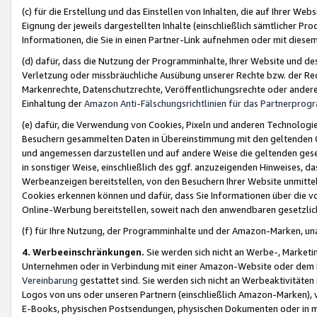
(c) für die Erstellung und das Einstellen von Inhalten, die auf Ihrer We
Eignung der jeweils dargestellten Inhalte (einschließlich sämtlicher 
Informationen, die Sie in einen Partner-Link aufnehmen oder mit diese
(d) dafür, dass die Nutzung der Programminhalte, Ihrer Website und des 
Verletzung oder missbräuchliche Ausübung unserer Rechte bzw. der Recht
Markenrechte, Datenschutzrechte, Veröffentlichungsrechte oder anderer
Einhaltung der
Amazon Anti-Fälschungsrichtlinien für das Partnerpro
(e) dafür, die Verwendung von Cookies, Pixeln und anderen Technologien
Besuchern gesammelten Daten in Übereinstimmung mit den geltenden Ge
und angemessen darzustellen und auf andere Weise die geltenden geset
in sonstiger Weise, einschließlich des ggf. anzuzeigenden Hinweises, d
Werbeanzeigen bereitstellen, von den Besuchern Ihrer Website unmitte
Cookies erkennen können und dafür, dass Sie Informationen über die v
Online-Werbung bereitstellen, soweit nach den anwendbaren gesetzlic
(f) für Ihre Nutzung, der Programminhalte und der Amazon-Marken, u
4. Werbeeinschränkungen.
Sie werden sich nicht an Werbe-, Market
Unternehmen oder in Verbindung mit einer Amazon-Website oder dem Pa
Vereinbarung
gestattet sind. Sie werden sich nicht an Werbeaktivitäten
Logos von uns oder unseren Partnern (einschließlich Amazon-Marken), 
E-Books, physischen Postsendungen, physischen Dokumenten oder in 