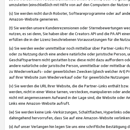
umzuleiten (einschließlich mit Hilfe von auf den Computern der Nutzer i
(s) Sie werden nicht durch Roboter, Softwareprogramme oder auf andere
Amazon-Website generieren.
(t) Sie werden unsere Kundenrezensionen oder Sternebewertungen wed
nutzen, es sei denn, Sie haben über die Creators API und die PA API e
erfüllen die in der Lizenz beschriebenen Voraussetzungen für die Nutzu
(u) Sie werden weder unmittelbar noch mittelbar über Partner-Links P
oder zu Nutzung durch eine andere natürliche oder juristische Person,
Geschäftspartnern nicht gestatten bzw. diese nicht dazu auffordern od
andere natürliche oder juristische Person, unmittelbar oder mittelbar
zu Wiederverkaufs- oder gewerblichen Zwecken (gleich welcher Art) 
auf Ihrer Website zum Wiederverkauf oder für gewerbliche Nutzungen 
(v) Sie werden die URL Ihrer Website, die die Partner-Links enthält b
werden, nicht in einer Weise tarnen, verstecken, manipulieren oder and
nicht mit angemessenem Aufwand in der Lage sind, die Website oder A
Links eine Amazon-Website aufruft.
(w) Sie werden keine Link-Verkürzungen, Schaltflächen, Hyperlinks ode
dahingehend hervorrufen, dass Sie auf eine Amazon-Website verlinken
(x) Auf unser Verlangen hin legen Sie uns eine schriftliche Bestätigung