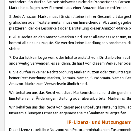
verändern. So dürfen Sie beispielsweise nicht die Proportionen, Farb
Marke hinzufügen bzw. Elemente aus einer Amazon-Marke entfernen.
5. Jede Amazon-Marke muss für sich alleine in ihrer Gesamtheit darge
grafischen oder Textelementen muss ein hinreichender Abstand gegebe
platzieren, der die Lesbarkeit oder Darstellung dieser Amazon-Marke b
6. Alle Rechte an den Amazon-Marken sind unser alleiniges Eigentum, 
kommt alleine uns zugute. Sie werden keine Handlungen vornehmen, 
stehen.
7. Du darfst kein Logo von, oder Inhalte erstellt von,
Drittanbietern au
anderweitig verwenden, es sei denn, du hast von diesem Verkäufer oder
8. Sie dürfen in keiner Rechtsordnung Marken nutzen oder zur Eintragu
keiner Rechtsordnung Marken, Domain-Namen, Subdomain-Namen, Benu
Amazon-Marke zum Verwechseln ähnlich sind.
Wir behalten uns das Recht vor, diese Markenrichtlinien und die gene
Einstellen einer Änderungsmitteilung oder überarbeiteter Markenricht
Wir behalten uns das Recht vor, gegen jede unbefugte Nutzung bzw. jede 
unserem alleinigen Ermessen angemessene Maßnahmen zu ergreifen.
IP-Lizenz- und Nutzungsan
Diese Lizenz regelt Ihre Nutzung von Programminhalten im Zusammen