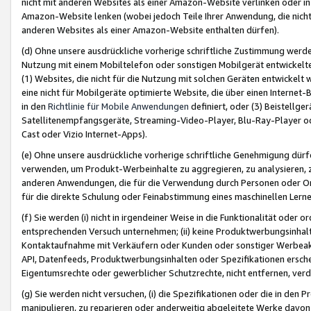
nicht mit anderen Websites als einer Amazon-Website verlinken oder i
Amazon-Website lenken (wobei jedoch Teile Ihrer Anwendung, die nich
anderen Websites als einer Amazon-Website enthalten dürfen).
(d) Ohne unsere ausdrückliche vorherige schriftliche Zustimmung werd
Nutzung mit einem Mobiltelefon oder sonstigen Mobilgerät entwickelt
(1) Websites, die nicht für die Nutzung mit solchen Geräten entwickelt
eine nicht für Mobilgeräte optimierte Website, die über einen Interne
in den
Richtlinie für Mobile Anwendungen
definiert, oder (3) Beistellge
Satellitenempfangsgeräte, Streaming-Video-Player, Blu-Ray-Player ode
Cast oder Vizio Internet-Apps).
(e) Ohne unsere ausdrückliche vorherige schriftliche Genehmigung dürfe
verwenden, um Produkt-Werbeinhalte zu aggregieren, zu analysieren, 
anderen Anwendungen, die für die Verwendung durch Personen oder Or
für die direkte Schulung oder Feinabstimmung eines maschinellen Lern
(f) Sie werden (i) nicht in irgendeiner Weise in die Funktionalität ode
entsprechenden Versuch unternehmen; (ii) keine Produktwerbungsinha
Kontaktaufnahme mit Verkäufern oder Kunden oder sonstiger Werbeaktiv
API, Datenfeeds, Produktwerbungsinhalten oder Spezifikationen erschei
Eigentumsrechte oder gewerblicher Schutzrechte, nicht entfernen, verd
(g) Sie werden nicht versuchen, (i) die Spezifikationen oder die in de
manipulieren, zu reparieren oder anderweitig abgeleitete Werke davon z