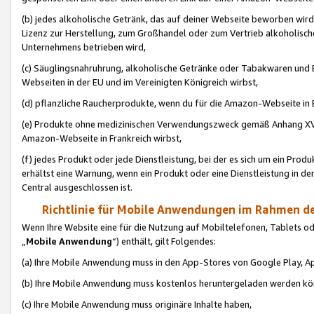
(b) jedes alkoholische Getränk, das auf deiner Webseite beworben wird
Lizenz zur Herstellung, zum Großhandel oder zum Vertrieb alkoholisch
Unternehmens betrieben wird,
(c) Säuglingsnahruhrung, alkoholische Getränke oder Tabakwaren und E
Webseiten in der EU und im Vereinigten Königreich wirbst,
(d) pflanzliche Raucherprodukte, wenn du für die Amazon-Webseite in B
(e) Produkte ohne medizinischen Verwendungszweck gemäß Anhang XVI 
Amazon-Webseite in Frankreich wirbst,
(f) jedes Produkt oder jede Dienstleistung, bei der es sich um ein Prod
erhältst eine Warnung, wenn ein Produkt oder eine Dienstleistung in de
Central ausgeschlossen ist.
Richtlinie für Mobile Anwendungen im Rahmen de
Wenn Ihre Website eine für die Nutzung auf Mobiltelefonen, Tablets 
„
Mobile Anwendung
“) enthält, gilt Folgendes:
(a) Ihre Mobile Anwendung muss in den App-Stores von Google Play, A
(b) Ihre Mobile Anwendung muss kostenlos heruntergeladen werden könn
(c) Ihre Mobile Anwendung muss originäre Inhalte haben,