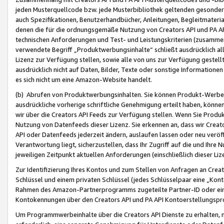
jeden Musterquellcode bzw. jede Musterbibliothek geltenden gesonder
auch Spezifikationen, Benutzerhandbücher, Anleitungen, Begleitmaterial
denen die für die ordnungsgemäße Nutzung von Creators API und PA A
technischen Anforderungen und Test- und Leistungskriterien (zusammen
verwendete Begriff „Produktwerbungsinhalte“ schließt ausdrücklich al
Lizenz zur Verfügung stellen, sowie alle von uns zur Verfügung gestel
ausdrücklich nicht auf Daten, Bilder, Texte oder sonstige Informatione
es sich nicht um eine Amazon-Website handelt.
(b) Abrufen von Produktwerbungsinhalten. Sie können Produkt-Werbein
ausdrückliche vorherige schriftliche Genehmigung erteilt haben, könn
wir über die Creators API Feeds zur Verfügung stellen. Wenn Sie Produk
Nutzung von Datenfeeds dieser Lizenz. Sie erkennen an, dass wir Creat
API oder Datenfeeds jederzeit ändern, auslaufen lassen oder neu veröffe
Verantwortung liegt, sicherzustellen, dass Ihr Zugriff auf die und Ihr
jeweiligen Zeitpunkt aktuellen Anforderungen (einschließlich dieser Liz
Zur Identifizierung Ihres Kontos und zum Stellen von Anfragen an Crea
Schlüssel und einem privaten Schlüssel (jedes Schlüsselpaar eine „Kon
Rahmen des Amazon-Partnerprogramms zugeteilte Partner-ID oder ein
Kontokennungen über den Creators API und PA API Kontoerstellungspro
Um Programmwerbeinhalte über die Creators API Dienste zu erhalten, m