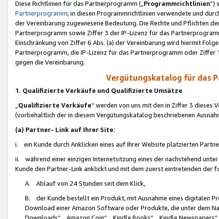
Diese Richtlinien für das Partnerprogramm („
Programmrichtlinien
“)
Partnerprogramm
; in diesen Programmrichtlinien verwendete und durch
der Vereinbarung zugewiesene Bedeutung. Die Rechte und Pflichten de
Partnerprogramm sowie Ziffer 3 der IP-Lizenz für das Partnerprogram
Einschränkung von Ziffer 6 Abs. (a) der Vereinbarung wird hiermit Fol
Partnerprogramm, die IP-Lizenz für das Partnerprogramm oder Ziffer 1
gegen die Vereinbarung.
Vergütungskatalog für das 
1. Qualifizierte Verkäufe und Qualifizierte Umsätze
„
Qualifizierte Verkäufe
“ werden von uns mit den in Ziffer 3 diese
(vorbehaltlich der in diesem Vergütungskatalog beschriebenen Ausnah
(a) Partner- Link auf Ihrer Site
:
i. ein Kunde durch Anklicken eines auf Ihrer Website platzierten Part
ii. während einer einzigen Internetsitzung eines der nachstehend unter (i)
Kunde den Partner-Link anklickt und mit dem zuerst eintretenden der f
A. Ablauf von 24 Stunden seit dem Klick,
B. der Kunde bestellt ein Produkt, mit Ausnahme eines digitalen P
Download einer Amazon Software oder Produkte, die unter dem N
Downloads“, „Amazon Coin“, „Kindle Books“, „Kindle Newspapers“, „