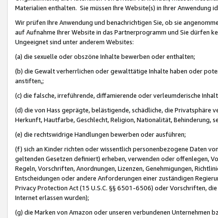
Materialien enthalten. Sie müssen Ihre Website(s) in Ihrer Anwendung ide
Wir prüfen Ihre Anwendung und benachrichtigen Sie, ob sie angenommen
auf Aufnahme Ihrer Website in das Partnerprogramm und Sie dürfen kei
Ungeeignet sind unter anderem Websites:
(a) die sexuelle oder obszöne Inhalte bewerben oder enthalten;
(b) die Gewalt verherrlichen oder gewalttätige Inhalte haben oder pot
anstiften,;
(c) die falsche, irreführende, diffamierende oder verleumderische Inha
(d) die von Hass geprägte, belästigende, schädliche, die Privatsphäre v
Herkunft, Hautfarbe, Geschlecht, Religion, Nationalität, Behinderung, 
(e) die rechtswidrige Handlungen bewerben oder ausführen;
(f) sich an Kinder richten oder wissentlich personenbezogene Daten vo
geltenden Gesetzen definiert) erheben, verwenden oder offenlegen, Vo
Regeln, Vorschriften, Anordnungen, Lizenzen, Genehmigungen, Richtlini
Entscheidungen oder andere Anforderungen einer zuständigen Regierung
Privacy Protection Act (15 U.S.C. §§ 6501-6506) oder Vorschriften, di
Internet erlassen wurden);
(g) die Marken von Amazon oder unseren verbundenen Unternehmen b