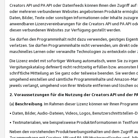
Creators API und PA API oder Datenfeeds können Ihnen den Zugriff auf D
oder mehreren verbundenen Websites angebotenen Produkte ermögliche
Daten, Bilder, Texte oder sonstigen Informationen oder Inhalte zuzugre
anwendbaren Lizenzvereinbarungen für die Creators API und PA API od
diesen verbundenen Websites zur Verfügung gestellt werden.
Sie dürfen den Programminhalt nicht dazu verwenden, geistiges Eigent
verletzen. Sie dürfen Programminhalte nicht verwenden, um direkt ode
maschinelles Lernen oder verwandte Technologien zu entwickeln oder zu
Die Lizenz endet mit sofortiger Wirkung automatisch, wenn Sie zu irg
Vergütungskatalog definiert) nicht rechtzeitig erfüllen bzw. ansonsten
schriftliche Mitteilung an Sie ganz oder teilweise beenden. Sie werden
umgehend einstellen und sämtliche Programminhalte und Amazon-Marke
jeweils verlangt, umgehend von Ihrer Website entfernen und löschen od
2. Voraussetzungen für die Nutzung der Creators API und der P
(a)
Beschreibung
. Im Rahmen dieser Lizenz können wir Ihnen Programmi
• Daten, Bilder, Audio-Dateien, Videos, Logos, Benutzerschnittstellen-
• Textmaterialien, wie beispielsweise Produktinformationen in Textfor
Neben den vorstehenden Produktwerbungsinhalten und dem Zugriff auf 
Zusammenhang mit Creators API und PA API Musterquellcodes und -bibli