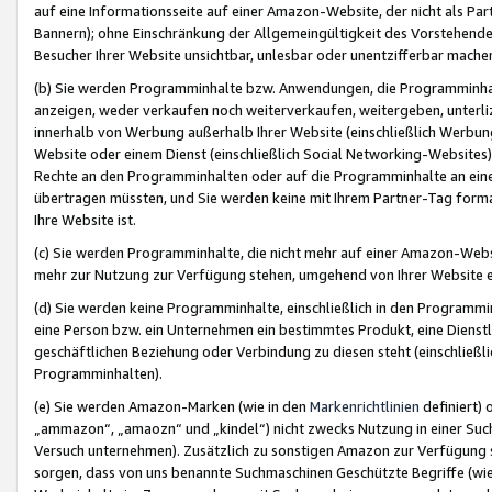
auf eine Informationsseite auf einer Amazon-Website, der nicht als Part
Bannern); ohne Einschränkung der Allgemeingültigkeit des Vorstehende
Besucher Ihrer Website unsichtbar, unlesbar oder unentzifferbar mache
(b) Sie werden Programminhalte bzw. Anwendungen, die Programminhalt
anzeigen, weder verkaufen noch weiterverkaufen, weitergeben, unterli
innerhalb von Werbung außerhalb Ihrer Website (einschließlich Werbun
Website oder einem Dienst (einschließlich Social Networking-Website
Rechte an den Programminhalten oder auf die Programminhalte an eine a
übertragen müssten, und Sie werden keine mit Ihrem Partner-Tag formati
Ihre Website ist.
(c) Sie werden Programminhalte, die nicht mehr auf einer Amazon-Websit
mehr zur Nutzung zur Verfügung stehen, umgehend von Ihrer Website e
(d) Sie werden keine Programminhalte, einschließlich in den Programmin
eine Person bzw. ein Unternehmen ein bestimmtes Produkt, eine Dienstle
geschäftlichen Beziehung oder Verbindung zu diesen steht (einschließli
Programminhalten).
(e) Sie werden Amazon-Marken (wie in den
Markenrichtlinien
definiert) 
„ammazon“, „amaozn“ und „kindel“) nicht zwecks Nutzung in einer Suc
Versuch unternehmen). Zusätzlich zu sonstigen Amazon zur Verfügung 
sorgen, dass von uns benannte Suchmaschinen Geschützte Begriffe (wie 