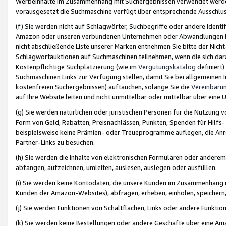
Werbeinhalte im Zusammenhang mit Suchergebnissen verwendet werden,
vorausgesetzt die Suchmaschine verfügt über entsprechende Ausschlu
(f) Sie werden nicht auf Schlagwörter, Suchbegriffe oder andere Ident
Amazon oder unseren verbundenen Unternehmen oder Abwandlungen bzw
nicht abschließende Liste unserer Marken entnehmen Sie bitte der Nich
Schlagwortauktionen auf Suchmaschinen teilnehmen, wenn die sich da
Kostenpflichtige Suchplatzierung (wie im
Vergütungskatalog
definiert
Suchmaschinen Links zur Verfügung stellen, damit Sie bei allgemeinen I
kostenfreien Suchergebnissen) auftauchen, solange Sie die
Vereinbaru
auf Ihre Website leiten und nicht unmittelbar oder mittelbar über eine
(g) Sie werden natürlichen oder juristischen Personen für die Nutzung 
Form von Geld, Rabatten, Preisnachlässen, Punkten, Spenden für Hilfs
beispielsweise keine Prämien- oder Treueprogramme auflegen, die Anrei
Partner-Links zu besuchen.
(h) Sie werden die Inhalte von elektronischen Formularen oder anderem M
abfangen, aufzeichnen, umleiten, auslesen, auslegen oder ausfüllen.
(i) Sie werden keine Kontodaten, die unsere Kunden im Zusammenhang 
Kunden der Amazon-Websites), abfragen, erheben, einholen, speichern,
(j) Sie werden Funktionen von Schaltflächen, Links oder andere Funkti
(k) Sie werden keine Bestellungen oder andere Geschäfte über eine Ama