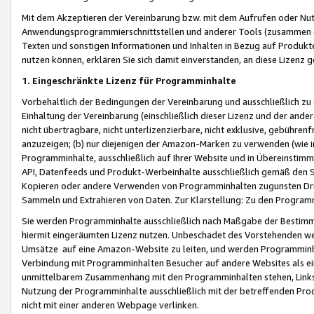
Mit dem Akzeptieren der Vereinbarung bzw. mit dem Aufrufen oder Nutz
Anwendungsprogrammierschnittstellen und anderer Tools (zusammen die
Texten und sonstigen Informationen und Inhalten in Bezug auf Produkte
nutzen können, erklären Sie sich damit einverstanden, an diese Lizenz 
1. Eingeschränkte Lizenz für Programminhalte
Vorbehaltlich der Bedingungen der Vereinbarung und ausschließlich z
Einhaltung der Vereinbarung (einschließlich dieser Lizenz und der ande
nicht übertragbare, nicht unterlizenzierbare, nicht exklusive, gebühren
anzuzeigen; (b) nur diejenigen der Amazon-Marken zu verwenden (wie in 
Programminhalte, ausschließlich auf Ihrer Website und in Übereinstimmu
API, Datenfeeds und Produkt-Werbeinhalte ausschließlich gemäß den Spe
Kopieren oder andere Verwenden von Programminhalten zugunsten Dri
Sammeln und Extrahieren von Daten. Zur Klarstellung: Zu den Program
Sie werden Programminhalte ausschließlich nach Maßgabe der Besti
hiermit eingeräumten Lizenz nutzen. Unbeschadet des Vorstehenden we
Umsätze auf eine Amazon-Website zu leiten, und werden Programminhal
Verbindung mit Programminhalten Besucher auf andere Websites als ein
unmittelbarem Zusammenhang mit den Programminhalten stehen, Links z
Nutzung der Programminhalte ausschließlich mit der betreffenden Pr
nicht mit einer anderen Webpage verlinken.