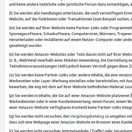
und keine andere natürliche oder juristische Person dazu ermächtigen, a
(l) Sie werden alle Handlungen unterlassen, die nach vernünftigem Erme
Website, auf der Funktionen oder Transaktionen (zum Beispiel suchen, s
(m) Sie werden auf Ihrer Website keine Partner-Links oder Programmin
Spionagesoftware, Schadsoftware, Computerviren, Würmern, Trojaner
Herunterladen oder Installieren auf einem Nutzer-Computer oder ande
genehmigt wurden.
(n) Sie werden Amazon-Websites oder Teile davon nicht auf Ihrer Websi
(z. B., WebView) innerhalb einer Mobilen Anwendung. Die Darstellung ein
Teilnahmevoraussetzungen stellt jedoch keinen Verstoß gegen diese Zif
(o) Sie werden keine Partner-Links oder andere Inhalte, die eine Am
Werbeseiten oder Layer-Werbung einstellen oder bereitstellen, mit Au
bewerben, die eng mit dem auf Ihrer Website befindlichen Material z
(p) Sie werden in Inhalte, die Sie auf einer Amazon-Website platzier
Werbediensten oder in einer Kundenbewertung, einem Forum, einem Wun
einer Amazon-Website verfügbaren Kontext) keine Partner-Links integr
(q) Sie werden nicht versuchen, den
Vergütungskatalog
zu umgehen oder
dass sich eine Webpage einer Amazon-Website im Browser eines Kunden 
(r) Sie werden nicht versuchen, Internetverkehr (Traffic) oder Vergü