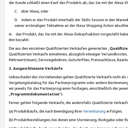
der Kunde schließt einen Kauf des Produkts ab, das Sie mit der Alexa 
C. über Alexa, oder
D. indem er das Produkt innerhalb der Skills Session in den Waren
seiner erstmaligen Teilnahme an der Alexa Shopping Action abschlie
iii. das Produkt, das Sie mit der Alexa-Einkaufsaktion vorgestellt ha
ihm bezahlt.
Die aus den einzelnen Qualifizierten Verkäufen generierten „
Qualifizi
Qualifizierten Verkäufe einnehmen, abzüglich etwaiger Versandkosten
Mehrwertsteuer), Servicegebühren, Gutschriften, Preisnachlässe, Bear
2. Ausgeschlossene Verkäufe
Unbeschadet des Vorstehenden gelten Qualifizierte Verkäufe nicht als
Vergütungskatalog für das Partnerprogramm oder andere Bestimmungen,
wir jeweils für das Partnerprogramm festlegen, einschließlich der jewe
„
Programmdokumentation
“).
Ferner gelten folgende Verkäufe, die andernfalls Qualifizierte Verkä
(a) Produktkäufe, die nach Beendigung Ihrer
Vereinbarung
erfolgen;
(b) Produktbestellungen, bei denen eine Stornierung, Rückgabe oder R