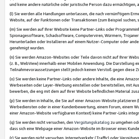
und keine andere natürliche oder juristische Person dazu ermächtigen, a
(l) Sie werden alle Handlungen unterlassen, die nach vernünftigem Erme
Website, auf der Funktionen oder Transaktionen (zum Beispiel suchen, s
(m) Sie werden auf Ihrer Website keine Partner-Links oder Programmin
Spionagesoftware, Schadsoftware, Computerviren, Würmern, Trojaner
Herunterladen oder Installieren auf einem Nutzer-Computer oder ande
genehmigt wurden.
(n) Sie werden Amazon-Websites oder Teile davon nicht auf Ihrer Websi
(z. B., WebView) innerhalb einer Mobilen Anwendung. Die Darstellung ein
Teilnahmevoraussetzungen stellt jedoch keinen Verstoß gegen diese Zif
(o) Sie werden keine Partner-Links oder andere Inhalte, die eine Am
Werbeseiten oder Layer-Werbung einstellen oder bereitstellen, mit Au
bewerben, die eng mit dem auf Ihrer Website befindlichen Material z
(p) Sie werden in Inhalte, die Sie auf einer Amazon-Website platzier
Werbediensten oder in einer Kundenbewertung, einem Forum, einem Wun
einer Amazon-Website verfügbaren Kontext) keine Partner-Links integr
(q) Sie werden nicht versuchen, den
Vergütungskatalog
zu umgehen oder
dass sich eine Webpage einer Amazon-Website im Browser eines Kunden 
(r) Sie werden nicht versuchen, Internetverkehr (Traffic) oder Vergü