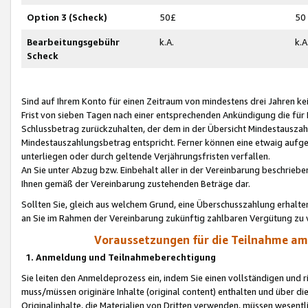
Option 3 (Scheck)
50£
50
Bearbeitungsgebühr
k.A.
k.A
Scheck
Sind auf Ihrem Konto für einen Zeitraum von mindestens drei Jahren kein
Frist von sieben Tagen nach einer entsprechenden Ankündigung die für
Schlussbetrag zurückzuhalten, der dem in der Übersicht Mindestausz
Mindestauszahlungsbetrag entspricht. Ferner können eine etwaig aufg
unterliegen oder durch geltende Verjährungsfristen verfallen.
An Sie unter Abzug bzw. Einbehalt aller in der Vereinbarung beschrieb
Ihnen gemäß der Vereinbarung zustehenden Beträge dar.
Sollten Sie, gleich aus welchem Grund, eine Überschusszahlung erhalte
an Sie im Rahmen der Vereinbarung zukünftig zahlbaren Vergütung zu 
Voraussetzungen für die Teilnahme a
1. Anmeldung und Teilnahmeberechtigung
Sie leiten den Anmeldeprozess ein, indem Sie einen vollständigen und 
muss/müssen originäre Inhalte (original content) enthalten und über d
Originalinhalte, die Materialien von Dritten verwenden, müssen wese