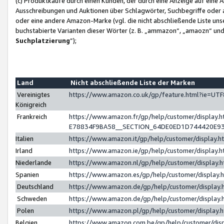
(c) Produktkäufe durch einen Kunden, der durch eine Anzeige auf eine 
Ausschreibungen und Auktionen über Schlagwörter, Suchbegriffe oder 
oder eine andere Amazon-Marke (vgl. die nicht abschließende Liste un
buchstabierte Varianten dieser Wörter (z. B. „ammazon“, „amaozn“ und „
Suchplatzierung
”);
Land
Nicht abschließende Liste der Marken
Vereinigtes
https://www.amazon.co.uk/gp/feature.html?ie=U
Königreich
Frankreich
https://www.amazon.fr/gp/help/customer/displa
E78834F9BA58__SECTION_64DE0ED1D744420E9
Italien
https://www.amazon.it/gp/help/customer/display
Irland
https://www.amazon.ie/gp/help/customer/displa
Niederlande
https://www.amazon.nl/gp/help/customer/display
Spanien
https://www.amazon.es/gp/help/customer/display
Deutschland
https://www.amazon.de/gp/help/customer/displa
Schweden
https://www.amazon.de/gp/help/customer/displa
Polen
https://www.amazon.pl/gp/help/customer/display
Belgien
https://www.amazon.com.be/gp/help/customer/d