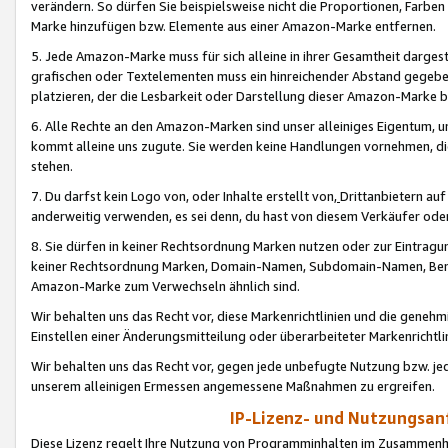
verändern. So dürfen Sie beispielsweise nicht die Proportionen, Farb
Marke hinzufügen bzw. Elemente aus einer Amazon-Marke entfernen.
5. Jede Amazon-Marke muss für sich alleine in ihrer Gesamtheit darge
grafischen oder Textelementen muss ein hinreichender Abstand gegebe
platzieren, der die Lesbarkeit oder Darstellung dieser Amazon-Marke b
6. Alle Rechte an den Amazon-Marken sind unser alleiniges Eigentum, 
kommt alleine uns zugute. Sie werden keine Handlungen vornehmen, 
stehen.
7. Du darfst kein Logo von, oder Inhalte erstellt von,
Drittanbietern au
anderweitig verwenden, es sei denn, du hast von diesem Verkäufer oder
8. Sie dürfen in keiner Rechtsordnung Marken nutzen oder zur Eintragu
keiner Rechtsordnung Marken, Domain-Namen, Subdomain-Namen, Benu
Amazon-Marke zum Verwechseln ähnlich sind.
Wir behalten uns das Recht vor, diese Markenrichtlinien und die gene
Einstellen einer Änderungsmitteilung oder überarbeiteter Markenricht
Wir behalten uns das Recht vor, gegen jede unbefugte Nutzung bzw. jede 
unserem alleinigen Ermessen angemessene Maßnahmen zu ergreifen.
IP-Lizenz- und Nutzungsan
Diese Lizenz regelt Ihre Nutzung von Programminhalten im Zusammen