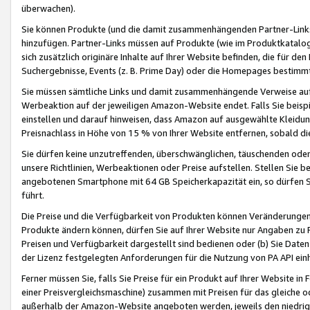
überwachen).
Sie können Produkte (und die damit zusammenhängenden Partner-Links)
hinzufügen. Partner-Links müssen auf Produkte (wie im Produktkatalog de
sich zusätzlich originäre Inhalte auf Ihrer Website befinden, die für 
Suchergebnisse, Events (z. B. Prime Day) oder die Homepages bestimmte
Sie müssen sämtliche Links und damit zusammenhängende Verweise auf z
Werbeaktion auf der jeweiligen Amazon-Website endet. Falls Sie beisp
einstellen und darauf hinweisen, dass Amazon auf ausgewählte Kleidun
Preisnachlass in Höhe von 15 % von Ihrer Website entfernen, sobald di
Sie dürfen keine unzutreffenden, überschwänglichen, täuschenden od
unsere Richtlinien, Werbeaktionen oder Preise aufstellen. Stellen Sie 
angebotenen Smartphone mit 64 GB Speicherkapazität ein, so dürfen S
führt.
Die Preise und die Verfügbarkeit von Produkten können Veränderungen 
Produkte ändern können, dürfen Sie auf Ihrer Website nur Angaben zu P
Preisen und Verfügbarkeit dargestellt sind bedienen oder (b) Sie Daten
der Lizenz festgelegten Anforderungen für die Nutzung von PA API einh
Ferner müssen Sie, falls Sie Preise für ein Produkt auf Ihrer Website in 
einer Preisvergleichsmaschine) zusammen mit Preisen für das gleiche o
außerhalb der Amazon-Website angeboten werden, jeweils den niedrigst