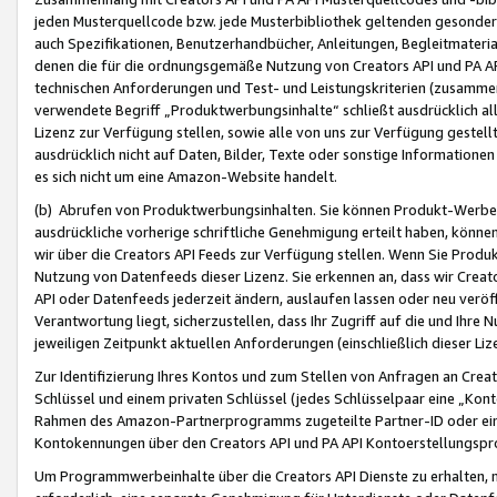
jeden Musterquellcode bzw. jede Musterbibliothek geltenden gesonder
auch Spezifikationen, Benutzerhandbücher, Anleitungen, Begleitmaterial
denen die für die ordnungsgemäße Nutzung von Creators API und PA A
technischen Anforderungen und Test- und Leistungskriterien (zusammen
verwendete Begriff „Produktwerbungsinhalte“ schließt ausdrücklich al
Lizenz zur Verfügung stellen, sowie alle von uns zur Verfügung gestel
ausdrücklich nicht auf Daten, Bilder, Texte oder sonstige Informatione
es sich nicht um eine Amazon-Website handelt.
(b) Abrufen von Produktwerbungsinhalten. Sie können Produkt-Werbein
ausdrückliche vorherige schriftliche Genehmigung erteilt haben, könn
wir über die Creators API Feeds zur Verfügung stellen. Wenn Sie Produk
Nutzung von Datenfeeds dieser Lizenz. Sie erkennen an, dass wir Creat
API oder Datenfeeds jederzeit ändern, auslaufen lassen oder neu veröffe
Verantwortung liegt, sicherzustellen, dass Ihr Zugriff auf die und Ihr
jeweiligen Zeitpunkt aktuellen Anforderungen (einschließlich dieser Liz
Zur Identifizierung Ihres Kontos und zum Stellen von Anfragen an Crea
Schlüssel und einem privaten Schlüssel (jedes Schlüsselpaar eine „Kon
Rahmen des Amazon-Partnerprogramms zugeteilte Partner-ID oder ein
Kontokennungen über den Creators API und PA API Kontoerstellungspro
Um Programmwerbeinhalte über die Creators API Dienste zu erhalten, m