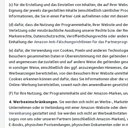
(c) für die Erstellung und das Einstellen von Inhalten, die auf Ihrer We
Eignung der jeweils dargestellten Inhalte (einschließlich sämtlicher 
Informationen, die Sie in einen Partner-Link aufnehmen oder mit diese
(d) dafür, dass die Nutzung der Programminhalte, Ihrer Website und des 
Verletzung oder missbräuchliche Ausübung unserer Rechte bzw. der Recht
Markenrechte, Datenschutzrechte, Veröffentlichungsrechte oder anderer
Einhaltung der
Amazon Anti-Fälschungsrichtlinien für das Partnerpro
(e) dafür, die Verwendung von Cookies, Pixeln und anderen Technologien
Besuchern gesammelten Daten in Übereinstimmung mit den geltenden Ge
und angemessen darzustellen und auf andere Weise die geltenden geset
in sonstiger Weise, einschließlich des ggf. anzuzeigenden Hinweises, d
Werbeanzeigen bereitstellen, von den Besuchern Ihrer Website unmitte
Cookies erkennen können und dafür, dass Sie Informationen über die v
Online-Werbung bereitstellen, soweit nach den anwendbaren gesetzlic
(f) für Ihre Nutzung, der Programminhalte und der Amazon-Marken, u
4. Werbeeinschränkungen.
Sie werden sich nicht an Werbe-, Market
Unternehmen oder in Verbindung mit einer Amazon-Website oder dem Pa
Vereinbarung
gestattet sind. Sie werden sich nicht an Werbeaktivitäten
Logos von uns oder unseren Partnern (einschließlich Amazon-Marken), 
E-Books, physischen Postsendungen, physischen Dokumenten oder in 