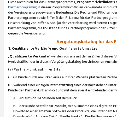
Diese Richtlinien für das Partnerprogramm („
Programmrichtlinien
“)
Partnerprogramm
; in diesen Programmrichtlinien verwendete und durch
der Vereinbarung zugewiesene Bedeutung. Die Rechte und Pflichten de
Partnerprogramm sowie Ziffer 3 der IP-Lizenz für das Partnerprogram
Einschränkung von Ziffer 6 Abs. (a) der Vereinbarung wird hiermit Fol
Partnerprogramm, die IP-Lizenz für das Partnerprogramm oder Ziffer 1
gegen die Vereinbarung.
Vergütungskatalog für das 
1. Qualifizierte Verkäufe und Qualifizierte Umsätze
„
Qualifizierte Verkäufe
“ werden von uns mit den in Ziffer 3 diese
(vorbehaltlich der in diesem Vergütungskatalog beschriebenen Ausnah
(a) Partner- Link auf Ihrer Site
:
i. ein Kunde durch Anklicken eines auf Ihrer Website platzierten Part
ii. während einer einzigen Internetsitzung eines der nachstehend unter (i)
Kunde den Partner-Link anklickt und mit dem zuerst eintretenden der f
A. Ablauf von 24 Stunden seit dem Klick,
B. der Kunde bestellt ein Produkt, mit Ausnahme eines digitalen P
Download einer Amazon Software oder Produkte, die unter dem N
Downloads“, „Amazon Coin“, „Kindle Books“, „Kindle Newspapers“, „