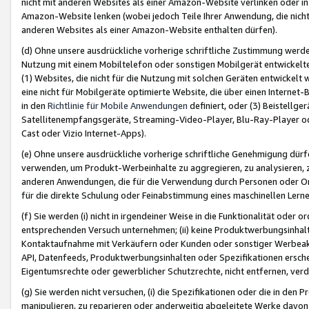
nicht mit anderen Websites als einer Amazon-Website verlinken oder i
Amazon-Website lenken (wobei jedoch Teile Ihrer Anwendung, die nich
anderen Websites als einer Amazon-Website enthalten dürfen).
(d) Ohne unsere ausdrückliche vorherige schriftliche Zustimmung werd
Nutzung mit einem Mobiltelefon oder sonstigen Mobilgerät entwickelt
(1) Websites, die nicht für die Nutzung mit solchen Geräten entwickelt
eine nicht für Mobilgeräte optimierte Website, die über einen Interne
in den
Richtlinie für Mobile Anwendungen
definiert, oder (3) Beistellge
Satellitenempfangsgeräte, Streaming-Video-Player, Blu-Ray-Player ode
Cast oder Vizio Internet-Apps).
(e) Ohne unsere ausdrückliche vorherige schriftliche Genehmigung dürfe
verwenden, um Produkt-Werbeinhalte zu aggregieren, zu analysieren, 
anderen Anwendungen, die für die Verwendung durch Personen oder Or
für die direkte Schulung oder Feinabstimmung eines maschinellen Lern
(f) Sie werden (i) nicht in irgendeiner Weise in die Funktionalität ode
entsprechenden Versuch unternehmen; (ii) keine Produktwerbungsinha
Kontaktaufnahme mit Verkäufern oder Kunden oder sonstiger Werbeaktiv
API, Datenfeeds, Produktwerbungsinhalten oder Spezifikationen erschei
Eigentumsrechte oder gewerblicher Schutzrechte, nicht entfernen, verd
(g) Sie werden nicht versuchen, (i) die Spezifikationen oder die in de
manipulieren, zu reparieren oder anderweitig abgeleitete Werke davon z