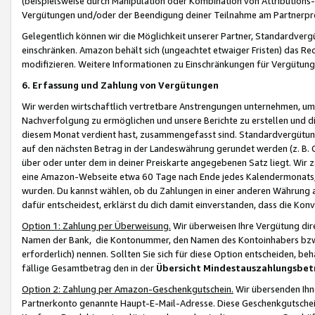
(beispielsweise durch Manipulation oder Kombination von Attributions-
Vergütungen und/oder der Beendigung deiner Teilnahme am Partnerp
Gelegentlich können wir die Möglichkeit unserer Partner, Standardv
einschränken. Amazon behält sich (ungeachtet etwaiger Fristen) das Re
modifizieren. Weitere Informationen zu Einschränkungen für Vergütung
6. Erfassung und Zahlung von Vergütungen
Wir werden wirtschaftlich vertretbare Anstrengungen unternehmen, um 
Nachverfolgung zu ermöglichen und unsere Berichte zu erstellen und di
diesem Monat verdient hast, zusammengefasst sind. Standardvergütung
auf den nächsten Betrag in der Landeswährung gerundet werden (z. B. C
über oder unter dem in deiner Preiskarte angegebenen Satz liegt. Wir
eine Amazon-Webseite etwa 60 Tage nach Ende jedes Kalendermonats, i
wurden. Du kannst wählen, ob du Zahlungen in einer anderen Währung
dafür entscheidest, erklärst du dich damit einverstanden, dass die K
Option 1: Zahlung per Überweisung.
Wir überweisen Ihre Vergütung dir
Namen der Bank, die Kontonummer, den Namen des Kontoinhabers bzw. a
erforderlich) nennen. Sollten Sie sich für diese Option entscheiden, be
fällige Gesamtbetrag den in der
Übersicht Mindestauszahlungsbet
Option 2: Zahlung per Amazon-Geschenkgutschein.
Wir übersenden Ihne
Partnerkonto genannte Haupt-E-Mail-Adresse. Diese Geschenkgutschei