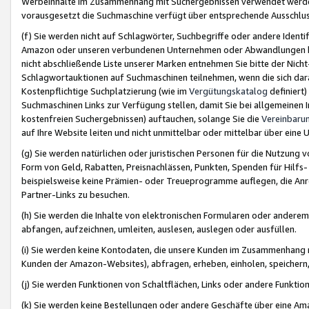
Werbeinhalte im Zusammenhang mit Suchergebnissen verwendet werden,
vorausgesetzt die Suchmaschine verfügt über entsprechende Ausschlu
(f) Sie werden nicht auf Schlagwörter, Suchbegriffe oder andere Ident
Amazon oder unseren verbundenen Unternehmen oder Abwandlungen bzw
nicht abschließende Liste unserer Marken entnehmen Sie bitte der Nich
Schlagwortauktionen auf Suchmaschinen teilnehmen, wenn die sich da
Kostenpflichtige Suchplatzierung (wie im
Vergütungskatalog
definiert
Suchmaschinen Links zur Verfügung stellen, damit Sie bei allgemeinen I
kostenfreien Suchergebnissen) auftauchen, solange Sie die
Vereinbaru
auf Ihre Website leiten und nicht unmittelbar oder mittelbar über eine
(g) Sie werden natürlichen oder juristischen Personen für die Nutzung 
Form von Geld, Rabatten, Preisnachlässen, Punkten, Spenden für Hilfs
beispielsweise keine Prämien- oder Treueprogramme auflegen, die Anrei
Partner-Links zu besuchen.
(h) Sie werden die Inhalte von elektronischen Formularen oder anderem M
abfangen, aufzeichnen, umleiten, auslesen, auslegen oder ausfüllen.
(i) Sie werden keine Kontodaten, die unsere Kunden im Zusammenhang 
Kunden der Amazon-Websites), abfragen, erheben, einholen, speichern,
(j) Sie werden Funktionen von Schaltflächen, Links oder andere Funkti
(k) Sie werden keine Bestellungen oder andere Geschäfte über eine Ama