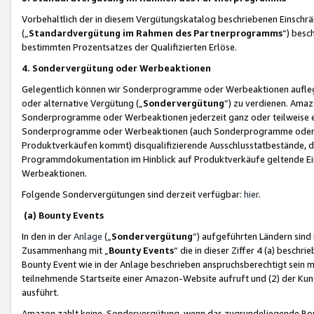
Vorbehaltlich der in diesem Vergütungskatalog beschriebenen Einschr
(„
Standardvergütung im Rahmen des Partnerprogramms
“) besc
bestimmten Prozentsatzes der Qualifizierten Erlöse.
4. Sondervergütung oder Werbeaktionen
Gelegentlich können wir Sonderprogramme oder Werbeaktionen auflegen,
oder alternative Vergütung („
Sondervergütung
”) zu verdienen. Amazo
Sonderprogramme oder Werbeaktionen jederzeit ganz oder teilweise einz
Sonderprogramme oder Werbeaktionen (auch Sonderprogramme oder We
Produktverkäufen kommt) disqualifizierende Ausschlusstatbestände, di
Programmdokumentation im Hinblick auf Produktverkäufe geltende E
Werbeaktionen.
Folgende Sondervergütungen sind derzeit verfügbar:
hier
.
(a) Bounty Events
In den in der
Anlage
(„
Sondervergütung
“) aufgeführten Ländern sind
Zusammenhang mit „
Bounty Events
“ die in dieser Ziffer 4 (a) besch
Bounty Event wie in der Anlage beschrieben anspruchsberechtigt sein mu
teilnehmende Startseite einer Amazon-Website aufruft und (2) der Kun
ausführt.
Amazon zahlt keine Sondervergütung, wenn das zugrundeliegende Boun