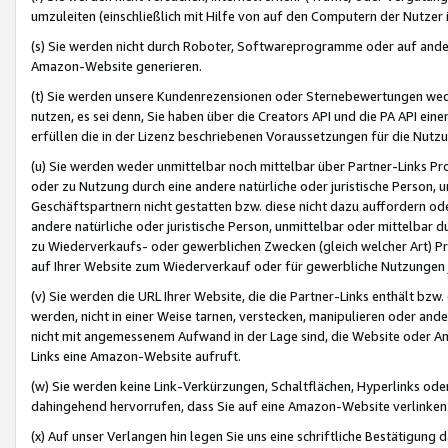
umzuleiten (einschließlich mit Hilfe von auf den Computern der Nutzer i
(s) Sie werden nicht durch Roboter, Softwareprogramme oder auf andere
Amazon-Website generieren.
(t) Sie werden unsere Kundenrezensionen oder Sternebewertungen wed
nutzen, es sei denn, Sie haben über die Creators API und die PA API e
erfüllen die in der Lizenz beschriebenen Voraussetzungen für die Nutzu
(u) Sie werden weder unmittelbar noch mittelbar über Partner-Links P
oder zu Nutzung durch eine andere natürliche oder juristische Person,
Geschäftspartnern nicht gestatten bzw. diese nicht dazu auffordern od
andere natürliche oder juristische Person, unmittelbar oder mittelbar
zu Wiederverkaufs- oder gewerblichen Zwecken (gleich welcher Art) 
auf Ihrer Website zum Wiederverkauf oder für gewerbliche Nutzungen 
(v) Sie werden die URL Ihrer Website, die die Partner-Links enthält b
werden, nicht in einer Weise tarnen, verstecken, manipulieren oder and
nicht mit angemessenem Aufwand in der Lage sind, die Website oder A
Links eine Amazon-Website aufruft.
(w) Sie werden keine Link-Verkürzungen, Schaltflächen, Hyperlinks ode
dahingehend hervorrufen, dass Sie auf eine Amazon-Website verlinken
(x) Auf unser Verlangen hin legen Sie uns eine schriftliche Bestätigung