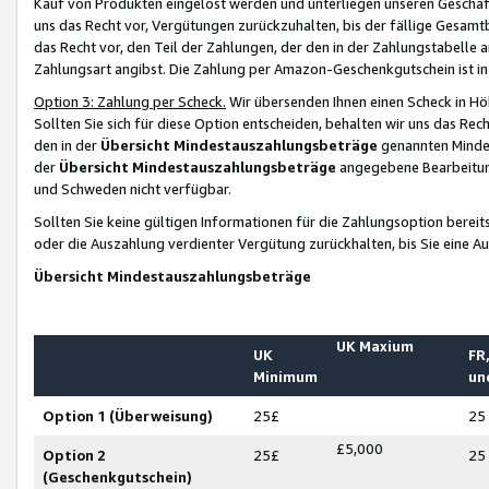
Kauf von Produkten eingelöst werden und unterliegen unseren Geschäf
uns das Recht vor, Vergütungen zurückzuhalten, bis der fällige Gesamt
das Recht vor, den Teil der Zahlungen, der den in der Zahlungstabelle 
Zahlungsart angibst. Die Zahlung per Amazon-Geschenkgutschein ist in
Option 3: Zahlung per Scheck.
Wir übersenden Ihnen einen Scheck in Höh
Sollten Sie sich für diese Option entscheiden, behalten wir uns das Rec
den in der
Übersicht Mindestauszahlungsbeträge
genannten Mindest
der
Übersicht Mindestauszahlungsbeträge
angegebene Bearbeitung
und Schweden nicht verfügbar.
Sollten Sie keine gültigen Informationen für die Zahlungsoption bereit
oder die Auszahlung verdienter Vergütung zurückhalten, bis Sie eine A
Übersicht Mindestauszahlungsbeträge
UK Maxium
UK
FR,
Minimum
un
Option 1 (Überweisung)
25£
25
£5,000
Option 2
25£
25
(Geschenkgutschein)