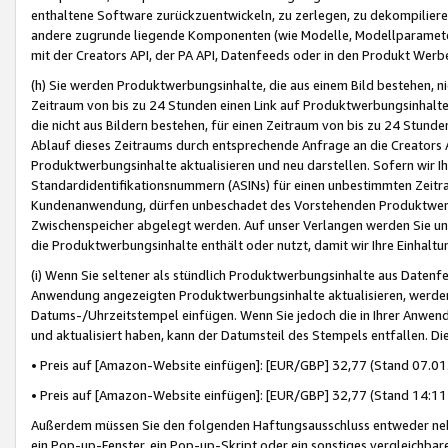
enthaltene Software zurückzuentwickeln, zu zerlegen, zu dekompilier
andere zugrunde liegende Komponenten (wie Modelle, Modellparameter
mit der Creators API, der PA API, Datenfeeds oder in den Produkt Werb
(h) Sie werden Produktwerbungsinhalte, die aus einem Bild bestehen, ni
Zeitraum von bis zu 24 Stunden einen Link auf Produktwerbungsinhalte
die nicht aus Bildern bestehen, für einen Zeitraum von bis zu 24 Stund
Ablauf dieses Zeitraums durch entsprechende Anfrage an die Creators 
Produktwerbungsinhalte aktualisieren und neu darstellen. Sofern wir Ih
Standardidentifikationsnummern (ASINs) für einen unbestimmten Zeitra
Kundenanwendung, dürfen unbeschadet des Vorstehenden Produktwerbu
Zwischenspeicher abgelegt werden. Auf unser Verlangen werden Sie un
die Produktwerbungsinhalte enthält oder nutzt, damit wir Ihre Einhalt
(i) Wenn Sie seltener als stündlich Produktwerbungsinhalte aus Datenfe
Anwendung angezeigten Produktwerbungsinhalte aktualisieren, werden 
Datums-/Uhrzeitstempel einfügen. Wenn Sie jedoch die in Ihrer Anwe
und aktualisiert haben, kann der Datumsteil des Stempels entfallen. Dies
• Preis auf [Amazon-Website einfügen]: [EUR/GBP] 32,77 (Stand 07.01.
• Preis auf [Amazon-Website einfügen]: [EUR/GBP] 32,77 (Stand 14:11 
Außerdem müssen Sie den folgenden Haftungsausschluss entweder neb
ein Pop-up-Fenster, ein Pop-up-Skript oder ein sonstiges vergleichba