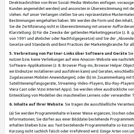
Direktnachrichten von Ihren Social-Media-Websites einfügen. vorausg
Kunden angemeldet werden) und ansonsten in Übereinstimmung mit der
stehen. Auf unser Verlangen stellen Sie uns repräsentative Mustermater
Bestimmungen eingehalten haben. Wir werden die Form und den Inhalt, di
Sie die Zertifizierung nicht in Übereinstimmung mit unserer Aufforderu
Klarstellung: (i) Für die Zwecke der geltenden Marketinggesetze (z. 
von 1991 und ähnlicher oder Nachfolgegesetze) sind Sie der „Absender“ j
Gesetze und Standards und Best Practices der Marketingbranche für 
5. Verbreitung von Partner-Links über Software und Geräte
Sie
nutzen bzw. keine Verlinkungen auf eine Amazon-Website wie nachsteh
Software-Applikationen (z. B. Browser Plug-ins, Browser Helper Objec
ein Endnutzer installieren und ausführen kann) und Geräten, einschlie
Zugelassenen Mobilen Anwendungen); oder (b) im Zusammenhang mit bzw.
Satellitenempfangsgeräte, Streaming-Video-Playern, Blu-Ray-Playern 
Viera Cast oder Vizio Internet Apps). Sie werden ohne ausdrückliche v
Entwicklung von Modellen des maschinellen Lernens oder verwandter 
6. Inhalte auf Ihrer Website
. Sie tragen die ausschließliche Verantwo
(a) Sie werden Programminhalte in keiner Weise ergänzen, löschen oder
Informationen; Sie dürfen aus einer Bilddatei bestehende Programminhal
erhalten bleiben bzw. aus Text bestehende Programminhalte so kürzen, 
Kürzung nicht sachlich falsch oder irreführend wird. Einige Arten von L