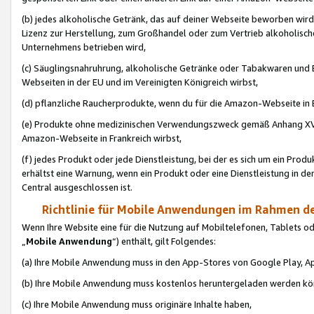
(b) jedes alkoholische Getränk, das auf deiner Webseite beworben wird
Lizenz zur Herstellung, zum Großhandel oder zum Vertrieb alkoholisch
Unternehmens betrieben wird,
(c) Säuglingsnahruhrung, alkoholische Getränke oder Tabakwaren und E
Webseiten in der EU und im Vereinigten Königreich wirbst,
(d) pflanzliche Raucherprodukte, wenn du für die Amazon-Webseite in B
(e) Produkte ohne medizinischen Verwendungszweck gemäß Anhang XVI 
Amazon-Webseite in Frankreich wirbst,
(f) jedes Produkt oder jede Dienstleistung, bei der es sich um ein Prod
erhältst eine Warnung, wenn ein Produkt oder eine Dienstleistung in de
Central ausgeschlossen ist.
Richtlinie für Mobile Anwendungen im Rahmen de
Wenn Ihre Website eine für die Nutzung auf Mobiltelefonen, Tablets 
„
Mobile Anwendung
“) enthält, gilt Folgendes:
(a) Ihre Mobile Anwendung muss in den App-Stores von Google Play, A
(b) Ihre Mobile Anwendung muss kostenlos heruntergeladen werden könn
(c) Ihre Mobile Anwendung muss originäre Inhalte haben,