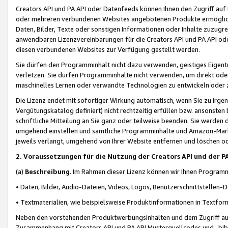
Creators API und PA API oder Datenfeeds können Ihnen den Zugriff auf D
oder mehreren verbundenen Websites angebotenen Produkte ermögliche
Daten, Bilder, Texte oder sonstigen Informationen oder Inhalte zuzugre
anwendbaren Lizenzvereinbarungen für die Creators API und PA API od
diesen verbundenen Websites zur Verfügung gestellt werden.
Sie dürfen den Programminhalt nicht dazu verwenden, geistiges Eigent
verletzen. Sie dürfen Programminhalte nicht verwenden, um direkt ode
maschinelles Lernen oder verwandte Technologien zu entwickeln oder zu
Die Lizenz endet mit sofortiger Wirkung automatisch, wenn Sie zu irg
Vergütungskatalog definiert) nicht rechtzeitig erfüllen bzw. ansonsten
schriftliche Mitteilung an Sie ganz oder teilweise beenden. Sie werden
umgehend einstellen und sämtliche Programminhalte und Amazon-Marke
jeweils verlangt, umgehend von Ihrer Website entfernen und löschen od
2. Voraussetzungen für die Nutzung der Creators API und der P
(a)
Beschreibung
. Im Rahmen dieser Lizenz können wir Ihnen Programmi
• Daten, Bilder, Audio-Dateien, Videos, Logos, Benutzerschnittstellen-
• Textmaterialien, wie beispielsweise Produktinformationen in Textfor
Neben den vorstehenden Produktwerbungsinhalten und dem Zugriff auf 
Zusammenhang mit Creators API und PA API Musterquellcodes und -bibli