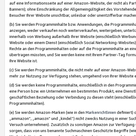
auf eine Informationsseite auf einer Amazon-Website, der nicht als Part
Bannern); ohne Einschränkung der Allgemeingültigkeit des Vorstehende
Besucher Ihrer Website unsichtbar, unlesbar oder unentzifferbar mache
(b) Sie werden Programminhalte bzw. Anwendungen, die Programminhalt
anzeigen, weder verkaufen noch weiterverkaufen, weitergeben, unterli
innerhalb von Werbung außerhalb Ihrer Website (einschließlich Werbun
Website oder einem Dienst (einschließlich Social Networking-Website
Rechte an den Programminhalten oder auf die Programminhalte an eine a
übertragen müssten, und Sie werden keine mit Ihrem Partner-Tag formati
Ihre Website ist.
(c) Sie werden Programminhalte, die nicht mehr auf einer Amazon-Websit
mehr zur Nutzung zur Verfügung stehen, umgehend von Ihrer Website e
(d) Sie werden keine Programminhalte, einschließlich in den Programmin
eine Person bzw. ein Unternehmen ein bestimmtes Produkt, eine Dienstle
geschäftlichen Beziehung oder Verbindung zu diesen steht (einschließli
Programminhalten).
(e) Sie werden Amazon-Marken (wie in den
Markenrichtlinien
definiert) 
„ammazon“, „amaozn“ und „kindel“) nicht zwecks Nutzung in einer Suc
Versuch unternehmen). Zusätzlich zu sonstigen Amazon zur Verfügung 
sorgen, dass von uns benannte Suchmaschinen Geschützte Begriffe (wie 