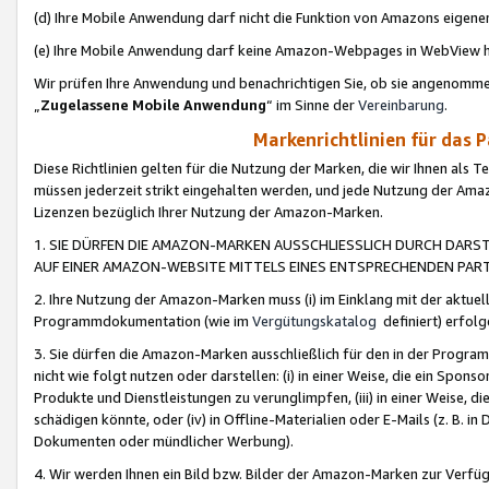
(d) Ihre Mobile Anwendung darf nicht die Funktion von Amazons eige
(e) Ihre Mobile Anwendung darf keine Amazon-Webpages in WebView 
Wir prüfen Ihre Anwendung und benachrichtigen Sie, ob sie angenomm
„
Zugelassene Mobile Anwendung
“ im Sinne der
Vereinbarung
.
Markenrichtlinien für das 
Diese Richtlinien gelten für die Nutzung der Marken, die wir Ihnen als 
müssen jederzeit strikt eingehalten werden, und jede Nutzung der Ama
Lizenzen bezüglich Ihrer Nutzung der Amazon-Marken.
1. SIE DÜRFEN DIE AMAZON-MARKEN AUSSCHLIESSLICH DURCH DARS
AUF EINER AMAZON-WEBSITE MITTELS EINES ENTSPRECHENDEN PART
2. Ihre Nutzung der Amazon-Marken muss (i) im Einklang mit der aktuells
Programmdokumentation (wie im
Vergütungskatalog
definiert) erfolg
3. Sie dürfen die Amazon-Marken ausschließlich für den in der Progr
nicht wie folgt nutzen oder darstellen: (i) in einer Weise, die ein Spo
Produkte und Dienstleistungen zu verunglimpfen, (iii) in einer Weise
schädigen könnte, oder (iv) in Offline-Materialien oder E-Mails (z. B.
Dokumenten oder mündlicher Werbung).
4. Wir werden Ihnen ein Bild bzw. Bilder der Amazon-Marken zur Verfüg