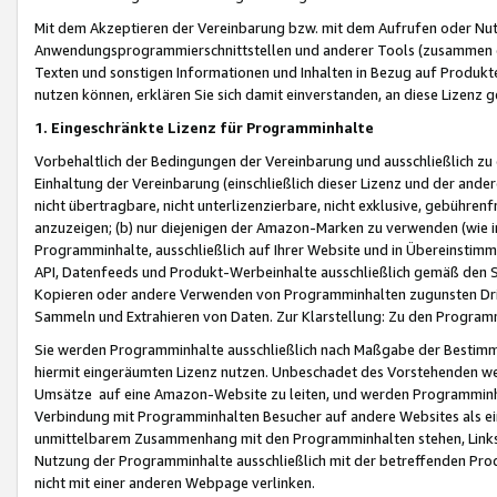
Mit dem Akzeptieren der Vereinbarung bzw. mit dem Aufrufen oder Nutz
Anwendungsprogrammierschnittstellen und anderer Tools (zusammen die
Texten und sonstigen Informationen und Inhalten in Bezug auf Produkte
nutzen können, erklären Sie sich damit einverstanden, an diese Lizenz 
1. Eingeschränkte Lizenz für Programminhalte
Vorbehaltlich der Bedingungen der Vereinbarung und ausschließlich z
Einhaltung der Vereinbarung (einschließlich dieser Lizenz und der ande
nicht übertragbare, nicht unterlizenzierbare, nicht exklusive, gebühren
anzuzeigen; (b) nur diejenigen der Amazon-Marken zu verwenden (wie in 
Programminhalte, ausschließlich auf Ihrer Website und in Übereinstimmu
API, Datenfeeds und Produkt-Werbeinhalte ausschließlich gemäß den Spe
Kopieren oder andere Verwenden von Programminhalten zugunsten Dri
Sammeln und Extrahieren von Daten. Zur Klarstellung: Zu den Program
Sie werden Programminhalte ausschließlich nach Maßgabe der Besti
hiermit eingeräumten Lizenz nutzen. Unbeschadet des Vorstehenden we
Umsätze auf eine Amazon-Website zu leiten, und werden Programminhal
Verbindung mit Programminhalten Besucher auf andere Websites als ein
unmittelbarem Zusammenhang mit den Programminhalten stehen, Links z
Nutzung der Programminhalte ausschließlich mit der betreffenden Pr
nicht mit einer anderen Webpage verlinken.