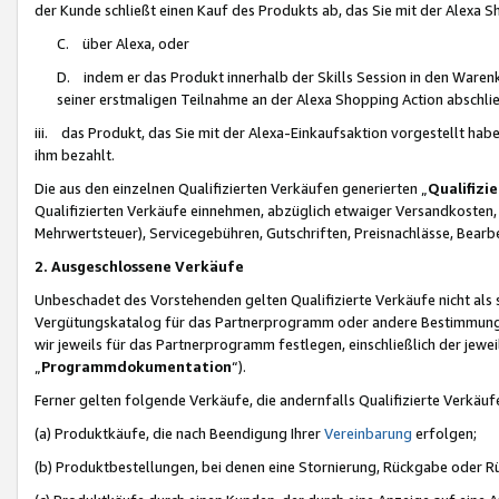
der Kunde schließt einen Kauf des Produkts ab, das Sie mit der Alexa 
C. über Alexa, oder
D. indem er das Produkt innerhalb der Skills Session in den Waren
seiner erstmaligen Teilnahme an der Alexa Shopping Action abschlie
iii. das Produkt, das Sie mit der Alexa-Einkaufsaktion vorgestellt ha
ihm bezahlt.
Die aus den einzelnen Qualifizierten Verkäufen generierten „
Qualifizi
Qualifizierten Verkäufe einnehmen, abzüglich etwaiger Versandkosten
Mehrwertsteuer), Servicegebühren, Gutschriften, Preisnachlässe, Bear
2. Ausgeschlossene Verkäufe
Unbeschadet des Vorstehenden gelten Qualifizierte Verkäufe nicht als
Vergütungskatalog für das Partnerprogramm oder andere Bestimmungen,
wir jeweils für das Partnerprogramm festlegen, einschließlich der jewe
„
Programmdokumentation
“).
Ferner gelten folgende Verkäufe, die andernfalls Qualifizierte Verkä
(a) Produktkäufe, die nach Beendigung Ihrer
Vereinbarung
erfolgen;
(b) Produktbestellungen, bei denen eine Stornierung, Rückgabe oder R