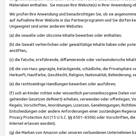
Materialien enthalten. Sie müssen Ihre Website(s) in Ihrer Anwendung ide
Wir prüfen Ihre Anwendung und benachrichtigen Sie, ob sie angenommen
auf Aufnahme Ihrer Website in das Partnerprogramm und Sie dürfen kei
Ungeeignet sind unter anderem Websites:
(a) die sexuelle oder obszöne Inhalte bewerben oder enthalten;
(b) die Gewalt verherrlichen oder gewalttätige Inhalte haben oder pot
anstiften,;
(c) die falsche, irreführende, diffamierende oder verleumderische Inha
(d) die von Hass geprägte, belästigende, schädliche, die Privatsphäre v
Herkunft, Hautfarbe, Geschlecht, Religion, Nationalität, Behinderung, 
(e) die rechtswidrige Handlungen bewerben oder ausführen;
(f) sich an Kinder richten oder wissentlich personenbezogene Daten vo
geltenden Gesetzen definiert) erheben, verwenden oder offenlegen, Vo
Regeln, Vorschriften, Anordnungen, Lizenzen, Genehmigungen, Richtlini
Entscheidungen oder andere Anforderungen einer zuständigen Regierung
Privacy Protection Act (15 U.S.C. §§ 6501-6506) oder Vorschriften, di
Internet erlassen wurden);
(g) die Marken von Amazon oder unseren verbundenen Unternehmen b