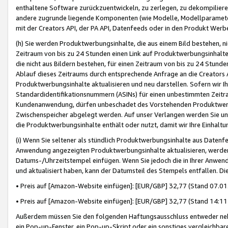
enthaltene Software zurückzuentwickeln, zu zerlegen, zu dekompilier
andere zugrunde liegende Komponenten (wie Modelle, Modellparameter
mit der Creators API, der PA API, Datenfeeds oder in den Produkt Werb
(h) Sie werden Produktwerbungsinhalte, die aus einem Bild bestehen, ni
Zeitraum von bis zu 24 Stunden einen Link auf Produktwerbungsinhalte
die nicht aus Bildern bestehen, für einen Zeitraum von bis zu 24 Stund
Ablauf dieses Zeitraums durch entsprechende Anfrage an die Creators 
Produktwerbungsinhalte aktualisieren und neu darstellen. Sofern wir Ih
Standardidentifikationsnummern (ASINs) für einen unbestimmten Zeitra
Kundenanwendung, dürfen unbeschadet des Vorstehenden Produktwerbu
Zwischenspeicher abgelegt werden. Auf unser Verlangen werden Sie un
die Produktwerbungsinhalte enthält oder nutzt, damit wir Ihre Einhalt
(i) Wenn Sie seltener als stündlich Produktwerbungsinhalte aus Datenfe
Anwendung angezeigten Produktwerbungsinhalte aktualisieren, werden 
Datums-/Uhrzeitstempel einfügen. Wenn Sie jedoch die in Ihrer Anwe
und aktualisiert haben, kann der Datumsteil des Stempels entfallen. Dies
• Preis auf [Amazon-Website einfügen]: [EUR/GBP] 32,77 (Stand 07.01.
• Preis auf [Amazon-Website einfügen]: [EUR/GBP] 32,77 (Stand 14:11 
Außerdem müssen Sie den folgenden Haftungsausschluss entweder neb
ein Pop-up-Fenster, ein Pop-up-Skript oder ein sonstiges vergleichba