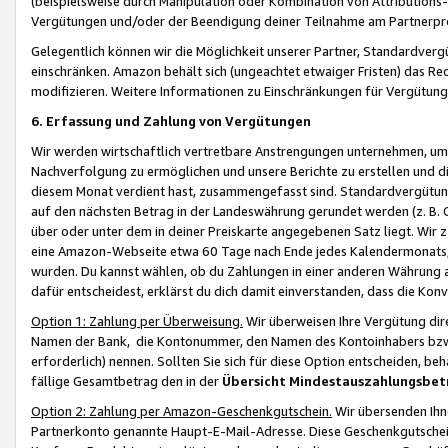
(beispielsweise durch Manipulation oder Kombination von Attributions-
Vergütungen und/oder der Beendigung deiner Teilnahme am Partnerp
Gelegentlich können wir die Möglichkeit unserer Partner, Standardv
einschränken. Amazon behält sich (ungeachtet etwaiger Fristen) das Re
modifizieren. Weitere Informationen zu Einschränkungen für Vergütung
6. Erfassung und Zahlung von Vergütungen
Wir werden wirtschaftlich vertretbare Anstrengungen unternehmen, um 
Nachverfolgung zu ermöglichen und unsere Berichte zu erstellen und di
diesem Monat verdient hast, zusammengefasst sind. Standardvergütung
auf den nächsten Betrag in der Landeswährung gerundet werden (z. B. C
über oder unter dem in deiner Preiskarte angegebenen Satz liegt. Wir
eine Amazon-Webseite etwa 60 Tage nach Ende jedes Kalendermonats, i
wurden. Du kannst wählen, ob du Zahlungen in einer anderen Währung
dafür entscheidest, erklärst du dich damit einverstanden, dass die K
Option 1: Zahlung per Überweisung.
Wir überweisen Ihre Vergütung dir
Namen der Bank, die Kontonummer, den Namen des Kontoinhabers bzw. a
erforderlich) nennen. Sollten Sie sich für diese Option entscheiden, be
fällige Gesamtbetrag den in der
Übersicht Mindestauszahlungsbet
Option 2: Zahlung per Amazon-Geschenkgutschein.
Wir übersenden Ihne
Partnerkonto genannte Haupt-E-Mail-Adresse. Diese Geschenkgutschei