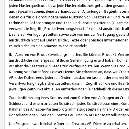
jeden Musterquellcode bzw. jede Musterbibliothek geltenden gesonder
auch Spezifikationen, Benutzerhandbücher, Anleitungen, Begleitmaterial
denen die für die ordnungsgemäße Nutzung von Creators API und PA A
technischen Anforderungen und Test- und Leistungskriterien (zusammen
verwendete Begriff „Produktwerbungsinhalte“ schließt ausdrücklich al
Lizenz zur Verfügung stellen, sowie alle von uns zur Verfügung gestel
ausdrücklich nicht auf Daten, Bilder, Texte oder sonstige Informatione
es sich nicht um eine Amazon-Website handelt.
(b) Abrufen von Produktwerbungsinhalten. Sie können Produkt-Werbein
ausdrückliche vorherige schriftliche Genehmigung erteilt haben, könn
wir über die Creators API Feeds zur Verfügung stellen. Wenn Sie Produk
Nutzung von Datenfeeds dieser Lizenz. Sie erkennen an, dass wir Creat
API oder Datenfeeds jederzeit ändern, auslaufen lassen oder neu veröffe
Verantwortung liegt, sicherzustellen, dass Ihr Zugriff auf die und Ihr
jeweiligen Zeitpunkt aktuellen Anforderungen (einschließlich dieser Liz
Zur Identifizierung Ihres Kontos und zum Stellen von Anfragen an Crea
Schlüssel und einem privaten Schlüssel (jedes Schlüsselpaar eine „Kon
Rahmen des Amazon-Partnerprogramms zugeteilte Partner-ID oder ein
Kontokennungen über den Creators API und PA API Kontoerstellungspro
Um Programmwerbeinhalte über die Creators API Dienste zu erhalten, m