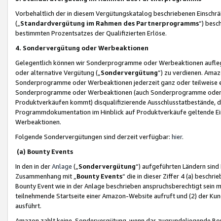
Vorbehaltlich der in diesem Vergütungskatalog beschriebenen Einschr
(„
Standardvergütung im Rahmen des Partnerprogramms
“) besc
bestimmten Prozentsatzes der Qualifizierten Erlöse.
4. Sondervergütung oder Werbeaktionen
Gelegentlich können wir Sonderprogramme oder Werbeaktionen auflegen,
oder alternative Vergütung („
Sondervergütung
”) zu verdienen. Amazo
Sonderprogramme oder Werbeaktionen jederzeit ganz oder teilweise einz
Sonderprogramme oder Werbeaktionen (auch Sonderprogramme oder We
Produktverkäufen kommt) disqualifizierende Ausschlusstatbestände, di
Programmdokumentation im Hinblick auf Produktverkäufe geltende E
Werbeaktionen.
Folgende Sondervergütungen sind derzeit verfügbar:
hier
.
(a) Bounty Events
In den in der
Anlage
(„
Sondervergütung
“) aufgeführten Ländern sind
Zusammenhang mit „
Bounty Events
“ die in dieser Ziffer 4 (a) besch
Bounty Event wie in der Anlage beschrieben anspruchsberechtigt sein mu
teilnehmende Startseite einer Amazon-Website aufruft und (2) der Kun
ausführt.
Amazon zahlt keine Sondervergütung, wenn das zugrundeliegende Boun