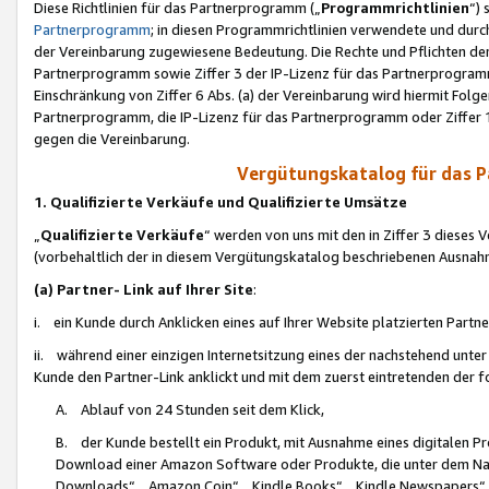
Diese Richtlinien für das Partnerprogramm („
Programmrichtlinien
“)
Partnerprogramm
; in diesen Programmrichtlinien verwendete und durch
der Vereinbarung zugewiesene Bedeutung. Die Rechte und Pflichten de
Partnerprogramm sowie Ziffer 3 der IP-Lizenz für das Partnerprogram
Einschränkung von Ziffer 6 Abs. (a) der Vereinbarung wird hiermit Fol
Partnerprogramm, die IP-Lizenz für das Partnerprogramm oder Ziffer 1
gegen die Vereinbarung.
Vergütungskatalog für das 
1. Qualifizierte Verkäufe und Qualifizierte Umsätze
„
Qualifizierte Verkäufe
“ werden von uns mit den in Ziffer 3 diese
(vorbehaltlich der in diesem Vergütungskatalog beschriebenen Ausnah
(a) Partner- Link auf Ihrer Site
:
i. ein Kunde durch Anklicken eines auf Ihrer Website platzierten Part
ii. während einer einzigen Internetsitzung eines der nachstehend unter (i)
Kunde den Partner-Link anklickt und mit dem zuerst eintretenden der f
A. Ablauf von 24 Stunden seit dem Klick,
B. der Kunde bestellt ein Produkt, mit Ausnahme eines digitalen P
Download einer Amazon Software oder Produkte, die unter dem N
Downloads“, „Amazon Coin“, „Kindle Books“, „Kindle Newspapers“, „