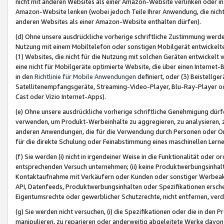
nicht mit anderen Websites als einer Amazon-Website verlinken oder i
Amazon-Website lenken (wobei jedoch Teile Ihrer Anwendung, die nich
anderen Websites als einer Amazon-Website enthalten dürfen).
(d) Ohne unsere ausdrückliche vorherige schriftliche Zustimmung werd
Nutzung mit einem Mobiltelefon oder sonstigen Mobilgerät entwickelt
(1) Websites, die nicht für die Nutzung mit solchen Geräten entwickelt
eine nicht für Mobilgeräte optimierte Website, die über einen Interne
in den
Richtlinie für Mobile Anwendungen
definiert, oder (3) Beistellge
Satellitenempfangsgeräte, Streaming-Video-Player, Blu-Ray-Player ode
Cast oder Vizio Internet-Apps).
(e) Ohne unsere ausdrückliche vorherige schriftliche Genehmigung dürfe
verwenden, um Produkt-Werbeinhalte zu aggregieren, zu analysieren, 
anderen Anwendungen, die für die Verwendung durch Personen oder Or
für die direkte Schulung oder Feinabstimmung eines maschinellen Lern
(f) Sie werden (i) nicht in irgendeiner Weise in die Funktionalität ode
entsprechenden Versuch unternehmen; (ii) keine Produktwerbungsinha
Kontaktaufnahme mit Verkäufern oder Kunden oder sonstiger Werbeaktiv
API, Datenfeeds, Produktwerbungsinhalten oder Spezifikationen erschei
Eigentumsrechte oder gewerblicher Schutzrechte, nicht entfernen, verd
(g) Sie werden nicht versuchen, (i) die Spezifikationen oder die in de
manipulieren, zu reparieren oder anderweitig abgeleitete Werke davon z