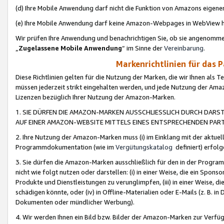
(d) Ihre Mobile Anwendung darf nicht die Funktion von Amazons eige
(e) Ihre Mobile Anwendung darf keine Amazon-Webpages in WebView 
Wir prüfen Ihre Anwendung und benachrichtigen Sie, ob sie angenomm
„
Zugelassene Mobile Anwendung
“ im Sinne der
Vereinbarung
.
Markenrichtlinien für das 
Diese Richtlinien gelten für die Nutzung der Marken, die wir Ihnen als 
müssen jederzeit strikt eingehalten werden, und jede Nutzung der Ama
Lizenzen bezüglich Ihrer Nutzung der Amazon-Marken.
1. SIE DÜRFEN DIE AMAZON-MARKEN AUSSCHLIESSLICH DURCH DARS
AUF EINER AMAZON-WEBSITE MITTELS EINES ENTSPRECHENDEN PART
2. Ihre Nutzung der Amazon-Marken muss (i) im Einklang mit der aktuells
Programmdokumentation (wie im
Vergütungskatalog
definiert) erfolg
3. Sie dürfen die Amazon-Marken ausschließlich für den in der Progr
nicht wie folgt nutzen oder darstellen: (i) in einer Weise, die ein Spo
Produkte und Dienstleistungen zu verunglimpfen, (iii) in einer Weise
schädigen könnte, oder (iv) in Offline-Materialien oder E-Mails (z. B.
Dokumenten oder mündlicher Werbung).
4. Wir werden Ihnen ein Bild bzw. Bilder der Amazon-Marken zur Verfüg