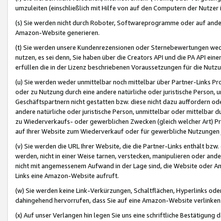
umzuleiten (einschließlich mit Hilfe von auf den Computern der Nutzer i
(s) Sie werden nicht durch Roboter, Softwareprogramme oder auf andere
Amazon-Website generieren.
(t) Sie werden unsere Kundenrezensionen oder Sternebewertungen wed
nutzen, es sei denn, Sie haben über die Creators API und die PA API e
erfüllen die in der Lizenz beschriebenen Voraussetzungen für die Nutzu
(u) Sie werden weder unmittelbar noch mittelbar über Partner-Links P
oder zu Nutzung durch eine andere natürliche oder juristische Person,
Geschäftspartnern nicht gestatten bzw. diese nicht dazu auffordern od
andere natürliche oder juristische Person, unmittelbar oder mittelbar
zu Wiederverkaufs- oder gewerblichen Zwecken (gleich welcher Art) 
auf Ihrer Website zum Wiederverkauf oder für gewerbliche Nutzungen 
(v) Sie werden die URL Ihrer Website, die die Partner-Links enthält b
werden, nicht in einer Weise tarnen, verstecken, manipulieren oder and
nicht mit angemessenem Aufwand in der Lage sind, die Website oder A
Links eine Amazon-Website aufruft.
(w) Sie werden keine Link-Verkürzungen, Schaltflächen, Hyperlinks ode
dahingehend hervorrufen, dass Sie auf eine Amazon-Website verlinken
(x) Auf unser Verlangen hin legen Sie uns eine schriftliche Bestätigung