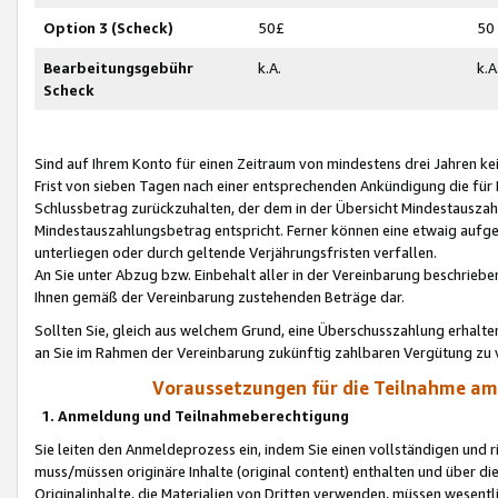
Option 3 (Scheck)
50£
50
Bearbeitungsgebühr
k.A.
k.A
Scheck
Sind auf Ihrem Konto für einen Zeitraum von mindestens drei Jahren kein
Frist von sieben Tagen nach einer entsprechenden Ankündigung die für
Schlussbetrag zurückzuhalten, der dem in der Übersicht Mindestausz
Mindestauszahlungsbetrag entspricht. Ferner können eine etwaig aufg
unterliegen oder durch geltende Verjährungsfristen verfallen.
An Sie unter Abzug bzw. Einbehalt aller in der Vereinbarung beschrieb
Ihnen gemäß der Vereinbarung zustehenden Beträge dar.
Sollten Sie, gleich aus welchem Grund, eine Überschusszahlung erhalte
an Sie im Rahmen der Vereinbarung zukünftig zahlbaren Vergütung zu 
Voraussetzungen für die Teilnahme a
1. Anmeldung und Teilnahmeberechtigung
Sie leiten den Anmeldeprozess ein, indem Sie einen vollständigen und 
muss/müssen originäre Inhalte (original content) enthalten und über d
Originalinhalte, die Materialien von Dritten verwenden, müssen wese