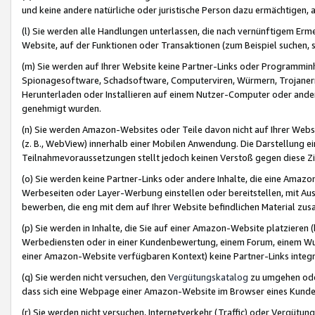
und keine andere natürliche oder juristische Person dazu ermächtigen, a
(l) Sie werden alle Handlungen unterlassen, die nach vernünftigem Erme
Website, auf der Funktionen oder Transaktionen (zum Beispiel suchen, s
(m) Sie werden auf Ihrer Website keine Partner-Links oder Programmin
Spionagesoftware, Schadsoftware, Computerviren, Würmern, Trojaner
Herunterladen oder Installieren auf einem Nutzer-Computer oder ande
genehmigt wurden.
(n) Sie werden Amazon-Websites oder Teile davon nicht auf Ihrer Websi
(z. B., WebView) innerhalb einer Mobilen Anwendung. Die Darstellung ein
Teilnahmevoraussetzungen stellt jedoch keinen Verstoß gegen diese Zif
(o) Sie werden keine Partner-Links oder andere Inhalte, die eine Am
Werbeseiten oder Layer-Werbung einstellen oder bereitstellen, mit Au
bewerben, die eng mit dem auf Ihrer Website befindlichen Material z
(p) Sie werden in Inhalte, die Sie auf einer Amazon-Website platzier
Werbediensten oder in einer Kundenbewertung, einem Forum, einem Wun
einer Amazon-Website verfügbaren Kontext) keine Partner-Links integr
(q) Sie werden nicht versuchen, den
Vergütungskatalog
zu umgehen oder
dass sich eine Webpage einer Amazon-Website im Browser eines Kunden 
(r) Sie werden nicht versuchen, Internetverkehr (Traffic) oder Vergü