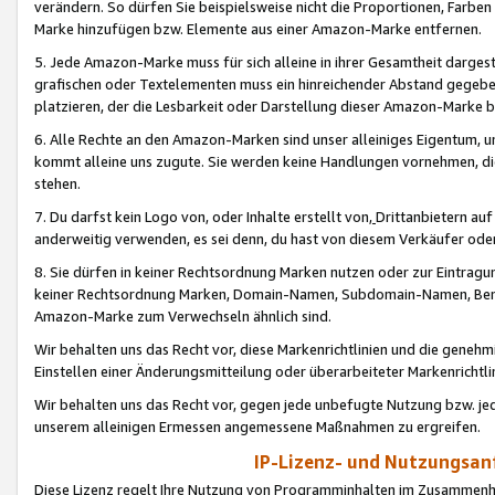
verändern. So dürfen Sie beispielsweise nicht die Proportionen, Farb
Marke hinzufügen bzw. Elemente aus einer Amazon-Marke entfernen.
5. Jede Amazon-Marke muss für sich alleine in ihrer Gesamtheit darge
grafischen oder Textelementen muss ein hinreichender Abstand gegebe
platzieren, der die Lesbarkeit oder Darstellung dieser Amazon-Marke b
6. Alle Rechte an den Amazon-Marken sind unser alleiniges Eigentum, 
kommt alleine uns zugute. Sie werden keine Handlungen vornehmen, 
stehen.
7. Du darfst kein Logo von, oder Inhalte erstellt von,
Drittanbietern au
anderweitig verwenden, es sei denn, du hast von diesem Verkäufer oder
8. Sie dürfen in keiner Rechtsordnung Marken nutzen oder zur Eintragu
keiner Rechtsordnung Marken, Domain-Namen, Subdomain-Namen, Benu
Amazon-Marke zum Verwechseln ähnlich sind.
Wir behalten uns das Recht vor, diese Markenrichtlinien und die gene
Einstellen einer Änderungsmitteilung oder überarbeiteter Markenricht
Wir behalten uns das Recht vor, gegen jede unbefugte Nutzung bzw. jede 
unserem alleinigen Ermessen angemessene Maßnahmen zu ergreifen.
IP-Lizenz- und Nutzungsan
Diese Lizenz regelt Ihre Nutzung von Programminhalten im Zusammen