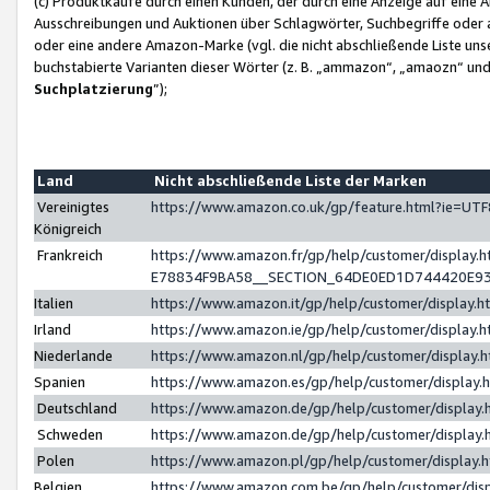
(c) Produktkäufe durch einen Kunden, der durch eine Anzeige auf eine 
Ausschreibungen und Auktionen über Schlagwörter, Suchbegriffe oder 
oder eine andere Amazon-Marke (vgl. die nicht abschließende Liste un
buchstabierte Varianten dieser Wörter (z. B. „ammazon“, „amaozn“ und „
Suchplatzierung
”);
Land
Nicht abschließende Liste der Marken
Vereinigtes
https://www.amazon.co.uk/gp/feature.html?ie=U
Königreich
Frankreich
https://www.amazon.fr/gp/help/customer/displa
E78834F9BA58__SECTION_64DE0ED1D744420E9
Italien
https://www.amazon.it/gp/help/customer/display
Irland
https://www.amazon.ie/gp/help/customer/displa
Niederlande
https://www.amazon.nl/gp/help/customer/display
Spanien
https://www.amazon.es/gp/help/customer/display
Deutschland
https://www.amazon.de/gp/help/customer/displa
Schweden
https://www.amazon.de/gp/help/customer/displa
Polen
https://www.amazon.pl/gp/help/customer/display
Belgien
https://www.amazon.com.be/gp/help/customer/d