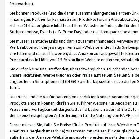
überwachen).
Sie können Produkte (und die damit zusammenhängenden Partner-Links)
hinzufügen. Partner-Links müssen auf Produkte (wie im Produktkatalog de
sich zusätzlich originäre Inhalte auf Ihrer Website befinden, die für 
Suchergebnisse, Events (z. B. Prime Day) oder die Homepages bestimmte
Sie müssen sämtliche Links und damit zusammenhängende Verweise auf z
Werbeaktion auf der jeweiligen Amazon-Website endet. Falls Sie beisp
einstellen und darauf hinweisen, dass Amazon auf ausgewählte Kleidun
Preisnachlass in Höhe von 15 % von Ihrer Website entfernen, sobald di
Sie dürfen keine unzutreffenden, überschwänglichen, täuschenden od
unsere Richtlinien, Werbeaktionen oder Preise aufstellen. Stellen Sie 
angebotenen Smartphone mit 64 GB Speicherkapazität ein, so dürfen S
führt.
Die Preise und die Verfügbarkeit von Produkten können Veränderungen 
Produkte ändern können, dürfen Sie auf Ihrer Website nur Angaben zu P
Preisen und Verfügbarkeit dargestellt sind bedienen oder (b) Sie Daten
der Lizenz festgelegten Anforderungen für die Nutzung von PA API einh
Ferner müssen Sie, falls Sie Preise für ein Produkt auf Ihrer Website in 
einer Preisvergleichsmaschine) zusammen mit Preisen für das gleiche o
außerhalb der Amazon-Website angeboten werden, jeweils den niedrigst