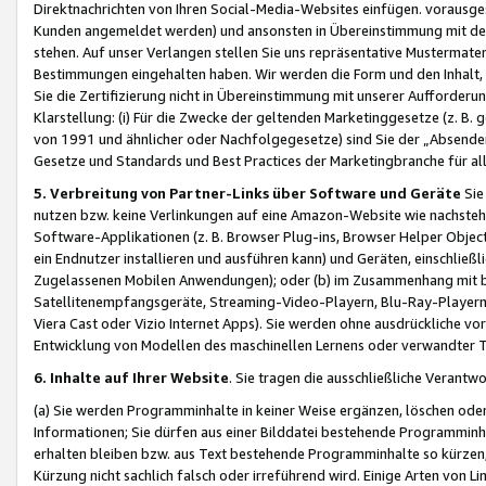
Direktnachrichten von Ihren Social-Media-Websites einfügen. vorausg
Kunden angemeldet werden) und ansonsten in Übereinstimmung mit der
stehen. Auf unser Verlangen stellen Sie uns repräsentative Mustermater
Bestimmungen eingehalten haben. Wir werden die Form und den Inhalt, di
Sie die Zertifizierung nicht in Übereinstimmung mit unserer Aufforderu
Klarstellung: (i) Für die Zwecke der geltenden Marketinggesetze (z. 
von 1991 und ähnlicher oder Nachfolgegesetze) sind Sie der „Absender“ j
Gesetze und Standards und Best Practices der Marketingbranche für 
5. Verbreitung von Partner-Links über Software und Geräte
Sie
nutzen bzw. keine Verlinkungen auf eine Amazon-Website wie nachsteh
Software-Applikationen (z. B. Browser Plug-ins, Browser Helper Objec
ein Endnutzer installieren und ausführen kann) und Geräten, einschlie
Zugelassenen Mobilen Anwendungen); oder (b) im Zusammenhang mit bzw.
Satellitenempfangsgeräte, Streaming-Video-Playern, Blu-Ray-Playern 
Viera Cast oder Vizio Internet Apps). Sie werden ohne ausdrückliche v
Entwicklung von Modellen des maschinellen Lernens oder verwandter 
6. Inhalte auf Ihrer Website
. Sie tragen die ausschließliche Verantwo
(a) Sie werden Programminhalte in keiner Weise ergänzen, löschen oder
Informationen; Sie dürfen aus einer Bilddatei bestehende Programminhal
erhalten bleiben bzw. aus Text bestehende Programminhalte so kürzen, 
Kürzung nicht sachlich falsch oder irreführend wird. Einige Arten von L