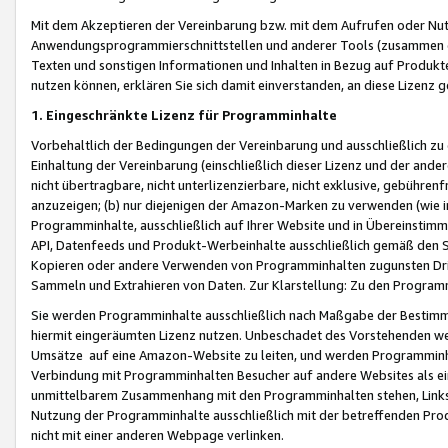
Mit dem Akzeptieren der Vereinbarung bzw. mit dem Aufrufen oder Nutz
Anwendungsprogrammierschnittstellen und anderer Tools (zusammen die
Texten und sonstigen Informationen und Inhalten in Bezug auf Produkte
nutzen können, erklären Sie sich damit einverstanden, an diese Lizenz 
1. Eingeschränkte Lizenz für Programminhalte
Vorbehaltlich der Bedingungen der Vereinbarung und ausschließlich z
Einhaltung der Vereinbarung (einschließlich dieser Lizenz und der ande
nicht übertragbare, nicht unterlizenzierbare, nicht exklusive, gebühren
anzuzeigen; (b) nur diejenigen der Amazon-Marken zu verwenden (wie in 
Programminhalte, ausschließlich auf Ihrer Website und in Übereinstimmu
API, Datenfeeds und Produkt-Werbeinhalte ausschließlich gemäß den Spe
Kopieren oder andere Verwenden von Programminhalten zugunsten Dri
Sammeln und Extrahieren von Daten. Zur Klarstellung: Zu den Program
Sie werden Programminhalte ausschließlich nach Maßgabe der Besti
hiermit eingeräumten Lizenz nutzen. Unbeschadet des Vorstehenden we
Umsätze auf eine Amazon-Website zu leiten, und werden Programminhal
Verbindung mit Programminhalten Besucher auf andere Websites als ein
unmittelbarem Zusammenhang mit den Programminhalten stehen, Links z
Nutzung der Programminhalte ausschließlich mit der betreffenden Pr
nicht mit einer anderen Webpage verlinken.