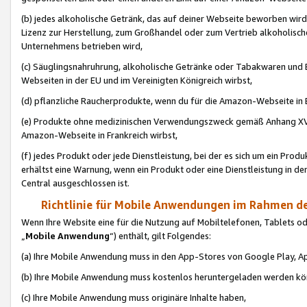
(b) jedes alkoholische Getränk, das auf deiner Webseite beworben wird
Lizenz zur Herstellung, zum Großhandel oder zum Vertrieb alkoholisch
Unternehmens betrieben wird,
(c) Säuglingsnahruhrung, alkoholische Getränke oder Tabakwaren und E
Webseiten in der EU und im Vereinigten Königreich wirbst,
(d) pflanzliche Raucherprodukte, wenn du für die Amazon-Webseite in B
(e) Produkte ohne medizinischen Verwendungszweck gemäß Anhang XVI 
Amazon-Webseite in Frankreich wirbst,
(f) jedes Produkt oder jede Dienstleistung, bei der es sich um ein Prod
erhältst eine Warnung, wenn ein Produkt oder eine Dienstleistung in de
Central ausgeschlossen ist.
Richtlinie für Mobile Anwendungen im Rahmen de
Wenn Ihre Website eine für die Nutzung auf Mobiltelefonen, Tablets 
„
Mobile Anwendung
“) enthält, gilt Folgendes:
(a) Ihre Mobile Anwendung muss in den App-Stores von Google Play, A
(b) Ihre Mobile Anwendung muss kostenlos heruntergeladen werden könn
(c) Ihre Mobile Anwendung muss originäre Inhalte haben,