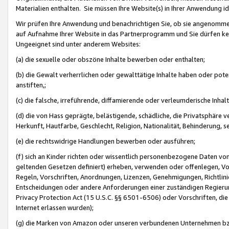
Materialien enthalten. Sie müssen Ihre Website(s) in Ihrer Anwendung ide
Wir prüfen Ihre Anwendung und benachrichtigen Sie, ob sie angenommen
auf Aufnahme Ihrer Website in das Partnerprogramm und Sie dürfen kei
Ungeeignet sind unter anderem Websites:
(a) die sexuelle oder obszöne Inhalte bewerben oder enthalten;
(b) die Gewalt verherrlichen oder gewalttätige Inhalte haben oder pot
anstiften,;
(c) die falsche, irreführende, diffamierende oder verleumderische Inha
(d) die von Hass geprägte, belästigende, schädliche, die Privatsphäre v
Herkunft, Hautfarbe, Geschlecht, Religion, Nationalität, Behinderung, 
(e) die rechtswidrige Handlungen bewerben oder ausführen;
(f) sich an Kinder richten oder wissentlich personenbezogene Daten vo
geltenden Gesetzen definiert) erheben, verwenden oder offenlegen, Vo
Regeln, Vorschriften, Anordnungen, Lizenzen, Genehmigungen, Richtlini
Entscheidungen oder andere Anforderungen einer zuständigen Regierung
Privacy Protection Act (15 U.S.C. §§ 6501-6506) oder Vorschriften, di
Internet erlassen wurden);
(g) die Marken von Amazon oder unseren verbundenen Unternehmen b