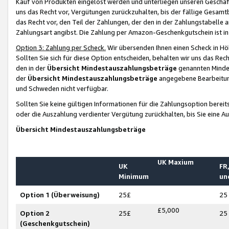
Kauf von Produkten eingelöst werden und unterliegen unseren Geschäf
uns das Recht vor, Vergütungen zurückzuhalten, bis der fällige Gesamt
das Recht vor, den Teil der Zahlungen, der den in der Zahlungstabelle 
Zahlungsart angibst. Die Zahlung per Amazon-Geschenkgutschein ist in
Option 3: Zahlung per Scheck.
Wir übersenden Ihnen einen Scheck in Höh
Sollten Sie sich für diese Option entscheiden, behalten wir uns das Rec
den in der
Übersicht Mindestauszahlungsbeträge
genannten Mindest
der
Übersicht Mindestauszahlungsbeträge
angegebene Bearbeitung
und Schweden nicht verfügbar.
Sollten Sie keine gültigen Informationen für die Zahlungsoption bereit
oder die Auszahlung verdienter Vergütung zurückhalten, bis Sie eine A
Übersicht Mindestauszahlungsbeträge
UK Maxium
UK
FR,
Minimum
un
Option 1 (Überweisung)
25£
25
£5,000
Option 2
25£
25
(Geschenkgutschein)