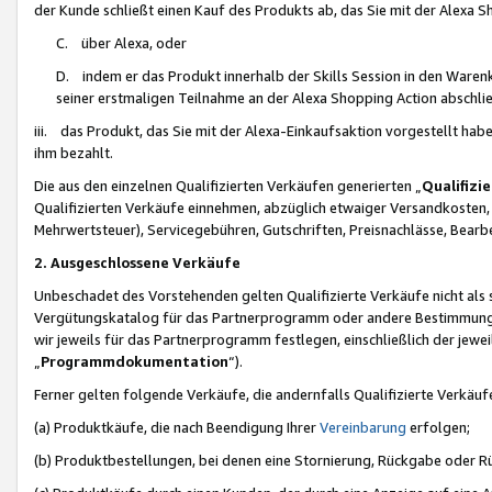
der Kunde schließt einen Kauf des Produkts ab, das Sie mit der Alexa 
C. über Alexa, oder
D. indem er das Produkt innerhalb der Skills Session in den Waren
seiner erstmaligen Teilnahme an der Alexa Shopping Action abschlie
iii. das Produkt, das Sie mit der Alexa-Einkaufsaktion vorgestellt ha
ihm bezahlt.
Die aus den einzelnen Qualifizierten Verkäufen generierten „
Qualifizi
Qualifizierten Verkäufe einnehmen, abzüglich etwaiger Versandkosten
Mehrwertsteuer), Servicegebühren, Gutschriften, Preisnachlässe, Bear
2. Ausgeschlossene Verkäufe
Unbeschadet des Vorstehenden gelten Qualifizierte Verkäufe nicht als
Vergütungskatalog für das Partnerprogramm oder andere Bestimmungen,
wir jeweils für das Partnerprogramm festlegen, einschließlich der jewe
„
Programmdokumentation
“).
Ferner gelten folgende Verkäufe, die andernfalls Qualifizierte Verkä
(a) Produktkäufe, die nach Beendigung Ihrer
Vereinbarung
erfolgen;
(b) Produktbestellungen, bei denen eine Stornierung, Rückgabe oder R