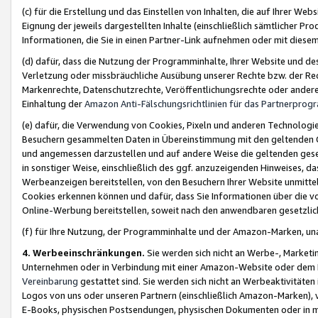
(c) für die Erstellung und das Einstellen von Inhalten, die auf Ihrer We
Eignung der jeweils dargestellten Inhalte (einschließlich sämtlicher 
Informationen, die Sie in einen Partner-Link aufnehmen oder mit diese
(d) dafür, dass die Nutzung der Programminhalte, Ihrer Website und des 
Verletzung oder missbräuchliche Ausübung unserer Rechte bzw. der Recht
Markenrechte, Datenschutzrechte, Veröffentlichungsrechte oder anderer
Einhaltung der
Amazon Anti-Fälschungsrichtlinien für das Partnerpro
(e) dafür, die Verwendung von Cookies, Pixeln und anderen Technologien
Besuchern gesammelten Daten in Übereinstimmung mit den geltenden Ge
und angemessen darzustellen und auf andere Weise die geltenden geset
in sonstiger Weise, einschließlich des ggf. anzuzeigenden Hinweises, d
Werbeanzeigen bereitstellen, von den Besuchern Ihrer Website unmitte
Cookies erkennen können und dafür, dass Sie Informationen über die v
Online-Werbung bereitstellen, soweit nach den anwendbaren gesetzlic
(f) für Ihre Nutzung, der Programminhalte und der Amazon-Marken, u
4. Werbeeinschränkungen.
Sie werden sich nicht an Werbe-, Market
Unternehmen oder in Verbindung mit einer Amazon-Website oder dem Pa
Vereinbarung
gestattet sind. Sie werden sich nicht an Werbeaktivitäten
Logos von uns oder unseren Partnern (einschließlich Amazon-Marken), 
E-Books, physischen Postsendungen, physischen Dokumenten oder in 