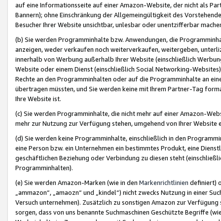
auf eine Informationsseite auf einer Amazon-Website, der nicht als Part
Bannern); ohne Einschränkung der Allgemeingültigkeit des Vorstehende
Besucher Ihrer Website unsichtbar, unlesbar oder unentzifferbar mache
(b) Sie werden Programminhalte bzw. Anwendungen, die Programminhalt
anzeigen, weder verkaufen noch weiterverkaufen, weitergeben, unterli
innerhalb von Werbung außerhalb Ihrer Website (einschließlich Werbun
Website oder einem Dienst (einschließlich Social Networking-Website
Rechte an den Programminhalten oder auf die Programminhalte an eine a
übertragen müssten, und Sie werden keine mit Ihrem Partner-Tag formati
Ihre Website ist.
(c) Sie werden Programminhalte, die nicht mehr auf einer Amazon-Websit
mehr zur Nutzung zur Verfügung stehen, umgehend von Ihrer Website e
(d) Sie werden keine Programminhalte, einschließlich in den Programmin
eine Person bzw. ein Unternehmen ein bestimmtes Produkt, eine Dienstle
geschäftlichen Beziehung oder Verbindung zu diesen steht (einschließli
Programminhalten).
(e) Sie werden Amazon-Marken (wie in den
Markenrichtlinien
definiert) 
„ammazon“, „amaozn“ und „kindel“) nicht zwecks Nutzung in einer Suc
Versuch unternehmen). Zusätzlich zu sonstigen Amazon zur Verfügung 
sorgen, dass von uns benannte Suchmaschinen Geschützte Begriffe (wie 