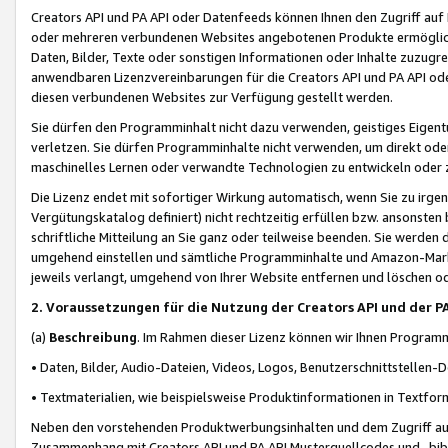
Creators API und PA API oder Datenfeeds können Ihnen den Zugriff auf D
oder mehreren verbundenen Websites angebotenen Produkte ermögliche
Daten, Bilder, Texte oder sonstigen Informationen oder Inhalte zuzugre
anwendbaren Lizenzvereinbarungen für die Creators API und PA API od
diesen verbundenen Websites zur Verfügung gestellt werden.
Sie dürfen den Programminhalt nicht dazu verwenden, geistiges Eigent
verletzen. Sie dürfen Programminhalte nicht verwenden, um direkt ode
maschinelles Lernen oder verwandte Technologien zu entwickeln oder zu
Die Lizenz endet mit sofortiger Wirkung automatisch, wenn Sie zu irg
Vergütungskatalog definiert) nicht rechtzeitig erfüllen bzw. ansonsten
schriftliche Mitteilung an Sie ganz oder teilweise beenden. Sie werden
umgehend einstellen und sämtliche Programminhalte und Amazon-Marke
jeweils verlangt, umgehend von Ihrer Website entfernen und löschen od
2. Voraussetzungen für die Nutzung der Creators API und der P
(a)
Beschreibung
. Im Rahmen dieser Lizenz können wir Ihnen Programmi
• Daten, Bilder, Audio-Dateien, Videos, Logos, Benutzerschnittstellen-
• Textmaterialien, wie beispielsweise Produktinformationen in Textfor
Neben den vorstehenden Produktwerbungsinhalten und dem Zugriff auf 
Zusammenhang mit Creators API und PA API Musterquellcodes und -bibli