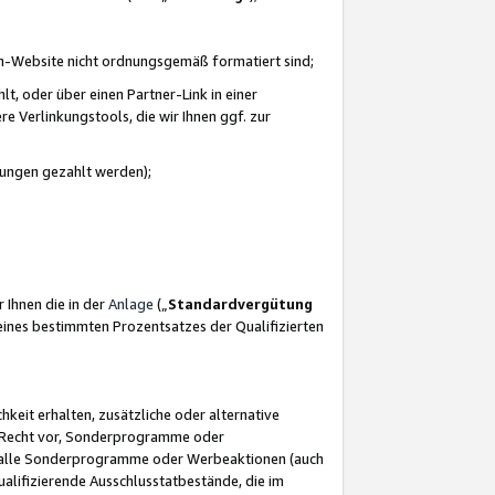
azon-Website nicht ordnungsgemäß formatiert sind;
, oder über einen Partner-Link in einer
e Verlinkungstools, die wir Ihnen ggf. zur
ütungen gezahlt werden);
 Ihnen die in der
Anlage
(„
Standardvergütung
ines bestimmten Prozentsatzes der Qualifizierten
eit erhalten, zusätzliche oder alternative
as Recht vor, Sonderprogramme oder
für alle Sonderprogramme oder Werbeaktionen (auch
lifizierende Ausschlusstatbestände, die im