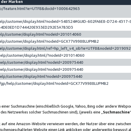
e der Marken
gp/feature.html?ie=UTF8&docId=1000642963
help/customer/display.html?nodeId=548524#GUID-602FA6E8-D724-4317-
64DE0ED1D744420E933ED292E5A7B3D3
elp/customer/display.html?nodeId=201014060
help/customer/display.html?nodeId=GCX77V9988LUPMB2
help/customer/display.html/ref=hp_left_v4_sib?ie=UTF8&nodeId=201909
help/customer/display.html/?nodeId=201014060
help/customer/display.html?nodeId=200975440
help/customer/display.html?nodeId=200975440
help/customer/display.html?nodeId=200975440
/gp/help/customer/display.html?nodeId=GCX77V9988LUPMB2
n einer Suchmaschine (einschließlich Google, Yahoo, Bing oder andere Webp
 des Netzwerkes solcher Suchmaschinen sind), (jeweils eine „
Suchmaschine
nk auf eine Amazon-Website verwiesen werden, der Nutzer über eine zwische
ischengeschalteten Website einen Link anklicken oder anderweitig bewusst a