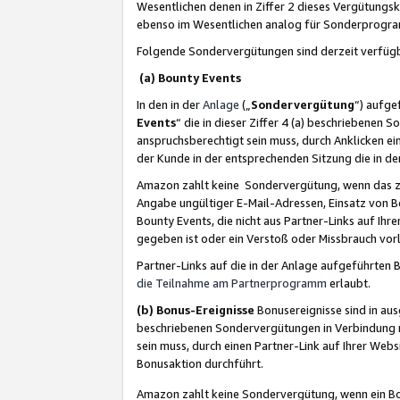
Wesentlichen denen in Ziffer 2 dieses Vergütung
ebenso im Wesentlichen analog für Sonderprogr
Folgende Sondervergütungen sind derzeit verfüg
(a) Bounty Events
In den in der
Anlage
(„
Sondervergütung
“) aufge
Events
“ die in dieser Ziffer 4 (a) beschriebenen 
anspruchsberechtigt sein muss, durch Anklicken ei
der Kunde in der entsprechenden Sitzung die in d
Amazon zahlt keine Sondervergütung, wenn das z
Angabe ungültiger E-Mail-Adressen, Einsatz von B
Bounty Events, die nicht aus Partner-Links auf Ihre
gegeben ist oder ein Verstoß oder Missbrauch vorl
Partner-Links auf die in der Anlage aufgeführte
die Teilnahme am Partnerprogramm
erlaubt.
(b) Bonus-Ereignisse
Bonusereignisse sind in au
beschriebenen Sondervergütungen in Verbindung m
sein muss, durch einen Partner-Link auf Ihrer We
Bonusaktion durchführt.
Amazon zahlt keine Sondervergütung, wenn ein Bon