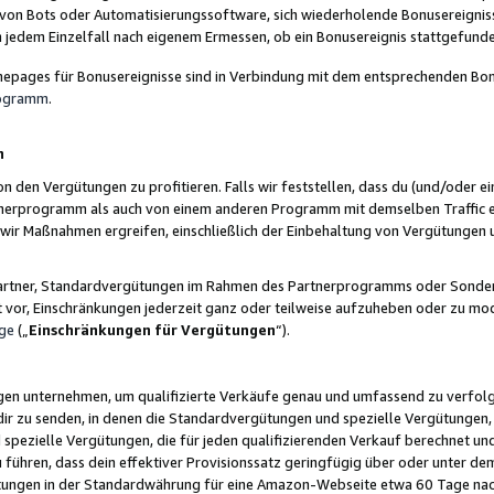
 von Bots oder Automatisierungssoftware, sich wiederholende Bonusereignisse
n jedem Einzelfall nach eigenem Ermessen, ob ein Bonusereignis stattgefund
epages für Bonusereignisse sind in Verbindung mit dem entsprechenden Bonu
rogramm
.
n
den Vergütungen zu profitieren. Falls wir feststellen, dass du (und/oder ein
erprogramm als auch von einem anderen Programm mit demselben Traffic ei
n wir Maßnahmen ergreifen, einschließlich der Einbehaltung von Vergütunge
r Partner, Standardvergütungen im Rahmen des Partnerprogramms oder Sonde
ht vor, Einschränkungen jederzeit ganz oder teilweise aufzuheben oder zu mod
ge
(„
Einschränkungen für Vergütungen
“).
ngen unternehmen, um qualifizierte Verkäufe genau und umfassend zu verfol
dir zu senden, in denen die Standardvergütungen und spezielle Vergütungen, 
pezielle Vergütungen, die für jeden qualifizierenden Verkauf berechnet un
 führen, dass dein effektiver Provisionssatz geringfügig über oder unter dem
ungen in der Standardwährung für eine Amazon-Webseite etwa 60 Tage nach