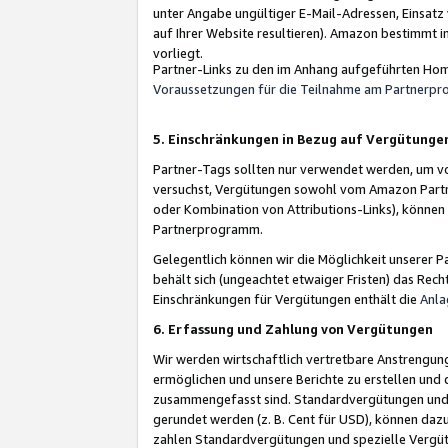
unter Angabe ungültiger E-Mail-Adressen, Einsatz
auf Ihrer Website resultieren). Amazon bestimmt i
vorliegt.
Partner-Links zu den im Anhang aufgeführten Hom
Voraussetzungen für die Teilnahme am Partnerp
5. Einschränkungen in Bezug auf Vergütunge
Partner-Tags sollten nur verwendet werden, um von 
versuchst, Vergütungen sowohl vom Amazon Partn
oder Kombination von Attributions-Links), könne
Partnerprogramm.
Gelegentlich können wir die Möglichkeit unsere
behält sich (ungeachtet etwaiger Fristen) das Rec
Einschränkungen für Vergütungen enthält die
Anla
6. Erfassung und Zahlung von Vergütungen
Wir werden wirtschaftlich vertretbare Anstrengu
ermöglichen und unsere Berichte zu erstellen und 
zusammengefasst sind. Standardvergütungen und s
gerundet werden (z. B. Cent für USD), können dazu
zahlen Standardvergütungen und spezielle Vergüt