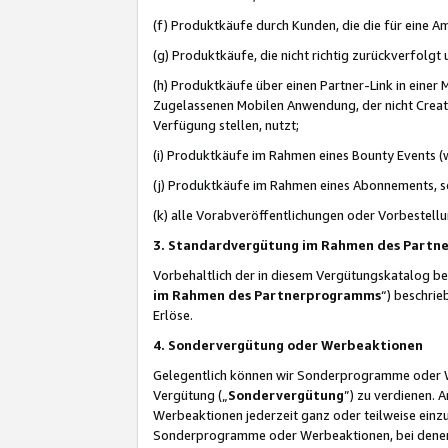
(f) Produktkäufe durch Kunden, die die für eine
(g) Produktkäufe, die nicht richtig zurückverfolg
(h) Produktkäufe über einen Partner-Link in einer
Zugelassenen Mobilen Anwendung, der nicht Creator
Verfügung stellen, nutzt;
(i) Produktkäufe im Rahmen eines Bounty Events (w
(j) Produktkäufe im Rahmen eines Abonnements, so
(k) alle Vorabveröffentlichungen oder Vorbestellu
3. Standardvergütung im Rahmen des Part
Vorbehaltlich der in diesem Vergütungskatalog b
im Rahmen des Partnerprogramms
“) beschri
Erlöse.
4. Sondervergütung oder Werbeaktionen
Gelegentlich können wir Sonderprogramme oder Wer
Vergütung („
Sondervergütung
”) zu verdienen. 
Werbeaktionen jederzeit ganz oder teilweise einz
Sonderprogramme oder Werbeaktionen, bei denen e