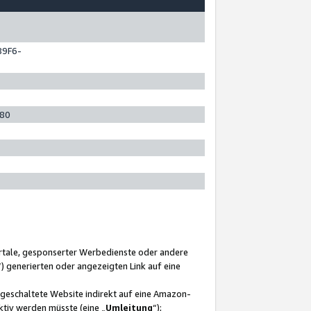
89F6-
280
ortale, gesponserter Werbedienste oder andere
“) generierten oder angezeigten Link auf eine
ngeschaltete Website indirekt auf eine Amazon-
ktiv werden müsste (eine „
Umleitung
“);