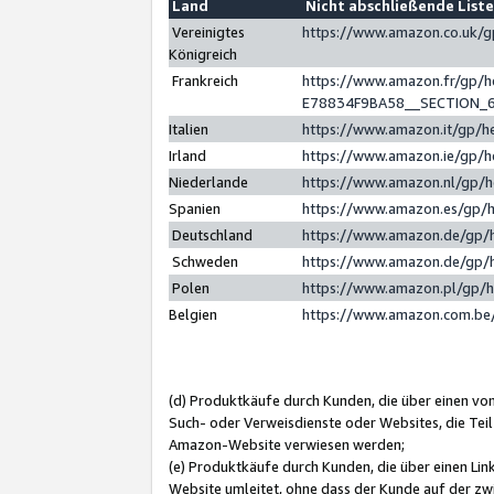
Land
Nicht abschließende List
Vereinigtes
https://www.amazon.co.uk/
Königreich
Frankreich
https://www.amazon.fr/gp/
E78834F9BA58__SECTION_
Italien
https://www.amazon.it/gp/h
Irland
https://www.amazon.ie/gp/
Niederlande
https://www.amazon.nl/gp/
Spanien
https://www.amazon.es/gp/
Deutschland
https://www.amazon.de/gp/
Schweden
https://www.amazon.de/gp/
Polen
https://www.amazon.pl/gp/
Belgien
https://www.amazon.com.be
(d) Produktkäufe durch Kunden, die über einen vo
Such- oder Verweisdienste oder Websites, die Teil
Amazon-Website verwiesen werden;
(e) Produktkäufe durch Kunden, die über einen Li
Website umleitet, ohne dass der Kunde auf der zw