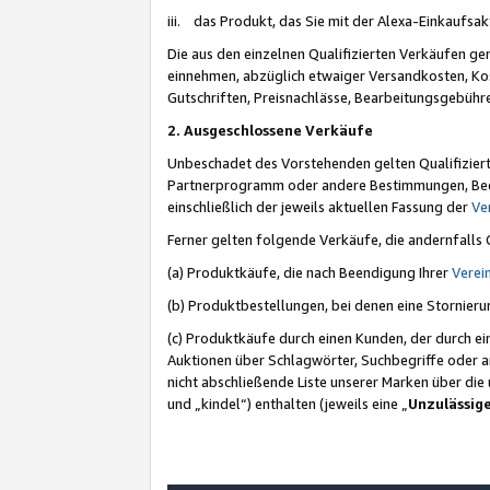
iii. das Produkt, das Sie mit der Alexa-Einkaufsa
Die aus den einzelnen Qualifizierten Verkäufen gen
einnehmen, abzüglich etwaiger Versandkosten, Ko
Gutschriften, Preisnachlässe, Bearbeitungsgebühr
2. Ausgeschlossene Verkäufe
Unbeschadet des Vorstehenden gelten Qualifiziert
Partnerprogramm oder andere Bestimmungen, Beding
einschließlich der jeweils aktuellen Fassung der
Ve
Ferner gelten folgende Verkäufe, die andernfalls
(a) Produktkäufe, die nach Beendigung Ihrer
Verei
(b) Produktbestellungen, bei denen eine Stornier
(c) Produktkäufe durch einen Kunden, der durch e
Auktionen über Schlagwörter, Suchbegriffe oder a
nicht abschließende Liste unserer Marken über di
und „kindel“) enthalten (jeweils eine „
Unzulässig