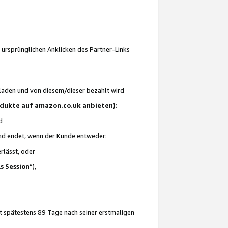
 ursprünglichen Anklicken des Partner-Links
laden und von diesem/dieser bezahlt wird
rodukte auf amazon.co.uk anbieten):
d
 und endet, wenn der Kunde entweder:
erlässt, oder
ls Session
“),
t spätestens 89 Tage nach seiner erstmaligen