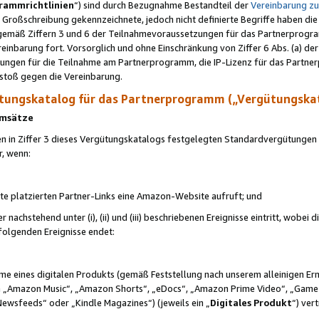
rammrichtlinien
“) sind durch Bezugnahme Bestandteil der
Vereinbarung z
Großschreibung gekennzeichnete, jedoch nicht definierte Begriffe haben die
 gemäß Ziffern 3 und 6 der Teilnahmevoraussetzungen für das Partnerprogram
nbarung fort. Vorsorglich und ohne Einschränkung von Ziffer 6 Abs. (a) der
ungen für die Teilnahme am Partnerprogramm, die IP-Lizenz für das Partner
rstoß gegen die Vereinbarung.
ungskatalog für das Partnerprogramm („Vergütungska
 Umsätze
n in Ziffer 3 dieses Vergütungskatalogs festgelegten Standardvergütungen v
r, wenn:
ite platzierten Partner-Links eine Amazon-Website aufruft; und
r nachstehend unter (i), (ii) und (iii) beschriebenen Ereignisse eintritt, wobe
 folgenden Ereignisse endet:
hme eines digitalen Produkts (gemäß Feststellung nach unserem alleinigen 
 „Amazon Music“, „Amazon Shorts“, „eDocs“, „Amazon Prime Video“, „Game
Newsfeeds“ oder „Kindle Magazines“) (jeweils ein „
Digitales Produkt
“) ver