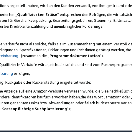
ktion vorgestellt haben, wird an den Kunden versandt, von ihm gestreamt od
erierten „
Qualifizierten Erlöse
“ entsprechen den Beträgen, die wir tatsäch
sten für Geschenkverpackung, Bearbeitungsgebühren, Steuern (z. B. Umsatz-
en bei Kreditkartenzahlung und uneinbringlicher Forderungen.
e Verkäufe nicht als solche, falls sie im Zusammenhang mit einem Verstoß 
ungen, Spezifikationen, Erklärungen und Richtlinien getätigt werden, die 
reinbarung
(zusammen die „
Programmdokumentation
“).
 Qualifizierte Verkäufe wären, nicht als solche und sind vom Partnerprogra
nbarung
erfolgen;
ung, Rückgabe oder Rückerstattung eingeleitet wurde;
ine Anzeige auf eine Amazon-Website verwiesen wurde, die Sieeinschließlich
ndere Identifikatoren käuflich erworben haben,die das Wort „amazon“ oder 
e unten genannten Links) bzw. Abwandlungen oder falsch buchstabierte Varia
e Kostenpflichtige Suchplatzierung
”);