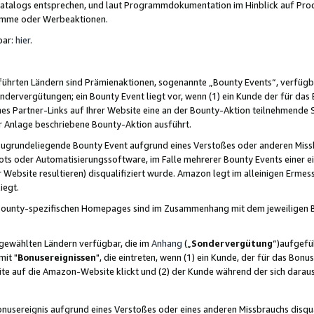
skatalogs entsprechen, und laut Programmdokumentation im Hinblick auf Pr
amme oder Werbeaktionen.
bar:
hier
.
führten Ländern sind Prämienaktionen, sogenannte „Bounty Events“, verfügb
Sondervergütungen; ein Bounty Event liegt vor, wenn (1) ein Kunde der für da
nes Partner-Links auf Ihrer Website eine an der Bounty-Aktion teilnehmende 
er Anlage beschriebene Bounty-Aktion ausführt.
ugrundeliegende Bounty Event aufgrund eines Verstoßes oder anderen Miss
ots oder Automatisierungssoftware, im Falle mehrerer Bounty Events einer e
r Website resultieren) disqualifiziert wurde. Amazon legt im alleinigen Ermess
iegt.
n Bounty-spezifischen Homepages sind im Zusammenhang mit dem jeweiligen
sgewählten Ländern verfügbar, die im
Anhang
(„
Sondervergütung
“)aufgefüh
it "
Bonusereignissen
", die eintreten, wenn (1) ein Kunde, der für das Bon
bsite auf die Amazon-Website klickt und (2) der Kunde während der sich dar
usereignis aufgrund eines Verstoßes oder eines anderen Missbrauchs disqua