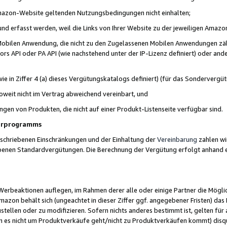
 Amazon-Website geltenden Nutzungsbedingungen nicht einhalten;
t und erfasst werden, weil die Links von Ihrer Website zu der jeweiligen Am
 Mobilen Anwendung, die nicht zu den Zugelassenen Mobilen Anwendungen zählt
s API oder PA API (wie nachstehend unter der IP-Lizenz definiert) oder ander
ie in Ziffer 4 (a) dieses Vergütungskatalogs definiert) (für das Sonderverg
weit nicht im Vertrag abweichend vereinbart, und
ngen von Produkten, die nicht auf einer Produkt-Listenseite verfügbar sind.
nerprogramms
eschriebenen Einschränkungen und der Einhaltung der
Vereinbarung
zahlen wir
ebenen Standardvergütungen. Die Berechnung der Vergütung erfolgt anhand e
beaktionen auflegen, im Rahmen derer alle oder einige Partner die Möglichk
Amazon behält sich (ungeachtet in dieser Ziffer ggf. angegebener Fristen) d
ustellen oder zu modifizieren. Sofern nichts anderes bestimmt ist, gelten 
s nicht um Produktverkäufe geht/nicht zu Produktverkäufen kommt) disqua