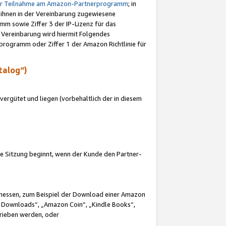
ur Teilnahme am Amazon-Partnerprogramm
; in
 ihnen in der Vereinbarung zugewiesene
m sowie Ziffer 3 der IP-Lizenz für das
 Vereinbarung wird hiermit Folgendes
programm oder Ziffer 1 der Amazon Richtlinie für
talog“)
ergütet und liegen (vorbehaltlich der in diesem
i die Sitzung beginnt, wenn der Kunde den Partner-
Ermessen, zum Beispiel der Download einer Amazon
 Downloads“, „Amazon Coin“, „Kindle Books“,
trieben werden, oder