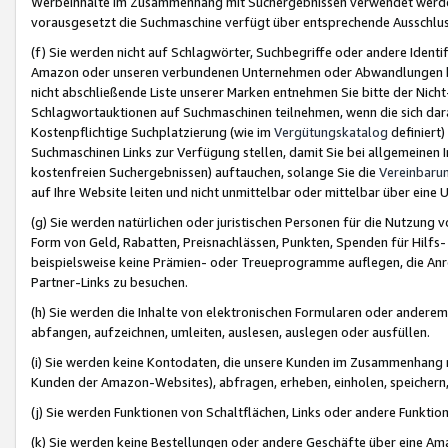
Werbeinhalte im Zusammenhang mit Suchergebnissen verwendet werden,
vorausgesetzt die Suchmaschine verfügt über entsprechende Ausschlu
(f) Sie werden nicht auf Schlagwörter, Suchbegriffe oder andere Ident
Amazon oder unseren verbundenen Unternehmen oder Abwandlungen bzw
nicht abschließende Liste unserer Marken entnehmen Sie bitte der Nich
Schlagwortauktionen auf Suchmaschinen teilnehmen, wenn die sich da
Kostenpflichtige Suchplatzierung (wie im
Vergütungskatalog
definiert
Suchmaschinen Links zur Verfügung stellen, damit Sie bei allgemeinen I
kostenfreien Suchergebnissen) auftauchen, solange Sie die
Vereinbaru
auf Ihre Website leiten und nicht unmittelbar oder mittelbar über eine
(g) Sie werden natürlichen oder juristischen Personen für die Nutzung 
Form von Geld, Rabatten, Preisnachlässen, Punkten, Spenden für Hilfs
beispielsweise keine Prämien- oder Treueprogramme auflegen, die Anrei
Partner-Links zu besuchen.
(h) Sie werden die Inhalte von elektronischen Formularen oder anderem M
abfangen, aufzeichnen, umleiten, auslesen, auslegen oder ausfüllen.
(i) Sie werden keine Kontodaten, die unsere Kunden im Zusammenhang 
Kunden der Amazon-Websites), abfragen, erheben, einholen, speichern,
(j) Sie werden Funktionen von Schaltflächen, Links oder andere Funkti
(k) Sie werden keine Bestellungen oder andere Geschäfte über eine Ama