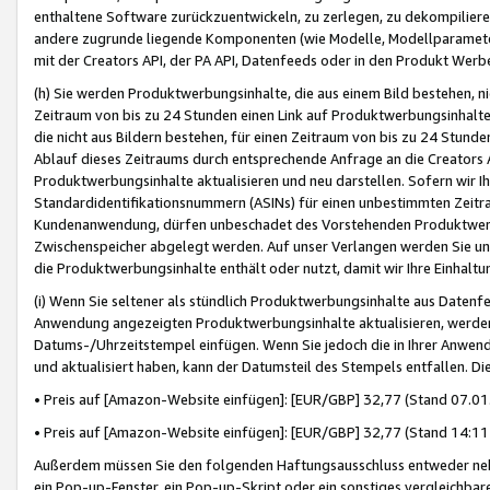
enthaltene Software zurückzuentwickeln, zu zerlegen, zu dekompilier
andere zugrunde liegende Komponenten (wie Modelle, Modellparameter
mit der Creators API, der PA API, Datenfeeds oder in den Produkt Werb
(h) Sie werden Produktwerbungsinhalte, die aus einem Bild bestehen, ni
Zeitraum von bis zu 24 Stunden einen Link auf Produktwerbungsinhalte
die nicht aus Bildern bestehen, für einen Zeitraum von bis zu 24 Stund
Ablauf dieses Zeitraums durch entsprechende Anfrage an die Creators 
Produktwerbungsinhalte aktualisieren und neu darstellen. Sofern wir Ih
Standardidentifikationsnummern (ASINs) für einen unbestimmten Zeitra
Kundenanwendung, dürfen unbeschadet des Vorstehenden Produktwerbu
Zwischenspeicher abgelegt werden. Auf unser Verlangen werden Sie un
die Produktwerbungsinhalte enthält oder nutzt, damit wir Ihre Einhalt
(i) Wenn Sie seltener als stündlich Produktwerbungsinhalte aus Datenfe
Anwendung angezeigten Produktwerbungsinhalte aktualisieren, werden 
Datums-/Uhrzeitstempel einfügen. Wenn Sie jedoch die in Ihrer Anwe
und aktualisiert haben, kann der Datumsteil des Stempels entfallen. Dies
• Preis auf [Amazon-Website einfügen]: [EUR/GBP] 32,77 (Stand 07.01.
• Preis auf [Amazon-Website einfügen]: [EUR/GBP] 32,77 (Stand 14:11 
Außerdem müssen Sie den folgenden Haftungsausschluss entweder neb
ein Pop-up-Fenster, ein Pop-up-Skript oder ein sonstiges vergleichba