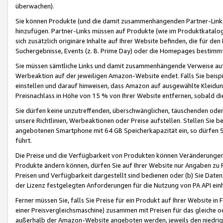
überwachen).
Sie können Produkte (und die damit zusammenhängenden Partner-Links)
hinzufügen. Partner-Links müssen auf Produkte (wie im Produktkatalog de
sich zusätzlich originäre Inhalte auf Ihrer Website befinden, die für 
Suchergebnisse, Events (z. B. Prime Day) oder die Homepages bestimmte
Sie müssen sämtliche Links und damit zusammenhängende Verweise auf z
Werbeaktion auf der jeweiligen Amazon-Website endet. Falls Sie beisp
einstellen und darauf hinweisen, dass Amazon auf ausgewählte Kleidun
Preisnachlass in Höhe von 15 % von Ihrer Website entfernen, sobald di
Sie dürfen keine unzutreffenden, überschwänglichen, täuschenden od
unsere Richtlinien, Werbeaktionen oder Preise aufstellen. Stellen Sie 
angebotenen Smartphone mit 64 GB Speicherkapazität ein, so dürfen S
führt.
Die Preise und die Verfügbarkeit von Produkten können Veränderungen 
Produkte ändern können, dürfen Sie auf Ihrer Website nur Angaben zu P
Preisen und Verfügbarkeit dargestellt sind bedienen oder (b) Sie Daten
der Lizenz festgelegten Anforderungen für die Nutzung von PA API einh
Ferner müssen Sie, falls Sie Preise für ein Produkt auf Ihrer Website in 
einer Preisvergleichsmaschine) zusammen mit Preisen für das gleiche o
außerhalb der Amazon-Website angeboten werden, jeweils den niedrigst