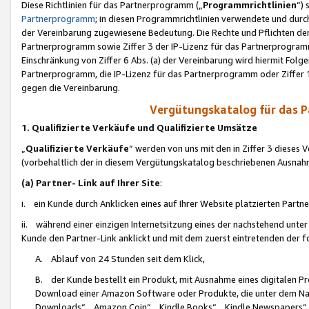
Diese Richtlinien für das Partnerprogramm („
Programmrichtlinien
“)
Partnerprogramm
; in diesen Programmrichtlinien verwendete und durch
der Vereinbarung zugewiesene Bedeutung. Die Rechte und Pflichten de
Partnerprogramm sowie Ziffer 3 der IP-Lizenz für das Partnerprogram
Einschränkung von Ziffer 6 Abs. (a) der Vereinbarung wird hiermit Fol
Partnerprogramm, die IP-Lizenz für das Partnerprogramm oder Ziffer 1
gegen die Vereinbarung.
Vergütungskatalog für das 
1. Qualifizierte Verkäufe und Qualifizierte Umsätze
„
Qualifizierte Verkäufe
“ werden von uns mit den in Ziffer 3 diese
(vorbehaltlich der in diesem Vergütungskatalog beschriebenen Ausnah
(a) Partner- Link auf Ihrer Site
:
i. ein Kunde durch Anklicken eines auf Ihrer Website platzierten Part
ii. während einer einzigen Internetsitzung eines der nachstehend unter (i)
Kunde den Partner-Link anklickt und mit dem zuerst eintretenden der f
A. Ablauf von 24 Stunden seit dem Klick,
B. der Kunde bestellt ein Produkt, mit Ausnahme eines digitalen P
Download einer Amazon Software oder Produkte, die unter dem N
Downloads“, „Amazon Coin“, „Kindle Books“, „Kindle Newspapers“, „