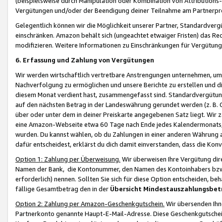
(beispielsweise durch Manipulation oder Kombination von Attributions-
Vergütungen und/oder der Beendigung deiner Teilnahme am Partnerp
Gelegentlich können wir die Möglichkeit unserer Partner, Standardv
einschränken. Amazon behält sich (ungeachtet etwaiger Fristen) das Re
modifizieren. Weitere Informationen zu Einschränkungen für Vergütung
6. Erfassung und Zahlung von Vergütungen
Wir werden wirtschaftlich vertretbare Anstrengungen unternehmen, um 
Nachverfolgung zu ermöglichen und unsere Berichte zu erstellen und di
diesem Monat verdient hast, zusammengefasst sind. Standardvergütung
auf den nächsten Betrag in der Landeswährung gerundet werden (z. B. C
über oder unter dem in deiner Preiskarte angegebenen Satz liegt. Wir
eine Amazon-Webseite etwa 60 Tage nach Ende jedes Kalendermonats, i
wurden. Du kannst wählen, ob du Zahlungen in einer anderen Währung
dafür entscheidest, erklärst du dich damit einverstanden, dass die K
Option 1: Zahlung per Überweisung.
Wir überweisen Ihre Vergütung dir
Namen der Bank, die Kontonummer, den Namen des Kontoinhabers bzw. a
erforderlich) nennen. Sollten Sie sich für diese Option entscheiden, be
fällige Gesamtbetrag den in der
Übersicht Mindestauszahlungsbet
Option 2: Zahlung per Amazon-Geschenkgutschein.
Wir übersenden Ihne
Partnerkonto genannte Haupt-E-Mail-Adresse. Diese Geschenkgutschei