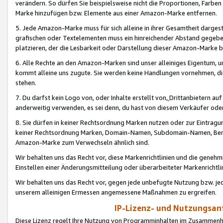
verändern. So dürfen Sie beispielsweise nicht die Proportionen, Farb
Marke hinzufügen bzw. Elemente aus einer Amazon-Marke entfernen.
5. Jede Amazon-Marke muss für sich alleine in ihrer Gesamtheit darge
grafischen oder Textelementen muss ein hinreichender Abstand gegebe
platzieren, der die Lesbarkeit oder Darstellung dieser Amazon-Marke b
6. Alle Rechte an den Amazon-Marken sind unser alleiniges Eigentum, 
kommt alleine uns zugute. Sie werden keine Handlungen vornehmen, 
stehen.
7. Du darfst kein Logo von, oder Inhalte erstellt von,
Drittanbietern au
anderweitig verwenden, es sei denn, du hast von diesem Verkäufer oder
8. Sie dürfen in keiner Rechtsordnung Marken nutzen oder zur Eintragu
keiner Rechtsordnung Marken, Domain-Namen, Subdomain-Namen, Benu
Amazon-Marke zum Verwechseln ähnlich sind.
Wir behalten uns das Recht vor, diese Markenrichtlinien und die gene
Einstellen einer Änderungsmitteilung oder überarbeiteter Markenricht
Wir behalten uns das Recht vor, gegen jede unbefugte Nutzung bzw. jede 
unserem alleinigen Ermessen angemessene Maßnahmen zu ergreifen.
IP-Lizenz- und Nutzungsan
Diese Lizenz regelt Ihre Nutzung von Programminhalten im Zusammen