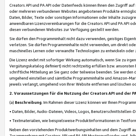
Creators API und PA API oder Datenfeeds können Ihnen den Zugriff auf D
oder mehreren verbundenen Websites angebotenen Produkte ermögliche
Daten, Bilder, Texte oder sonstigen Informationen oder Inhalte zuzugre
anwendbaren Lizenzvereinbarungen für die Creators API und PA API od
diesen verbundenen Websites zur Verfügung gestellt werden.
Sie dürfen den Programminhalt nicht dazu verwenden, geistiges Eigent
verletzen. Sie dürfen Programminhalte nicht verwenden, um direkt ode
maschinelles Lernen oder verwandte Technologien zu entwickeln oder zu
Die Lizenz endet mit sofortiger Wirkung automatisch, wenn Sie zu irg
Vergütungskatalog definiert) nicht rechtzeitig erfüllen bzw. ansonsten
schriftliche Mitteilung an Sie ganz oder teilweise beenden. Sie werden
umgehend einstellen und sämtliche Programminhalte und Amazon-Marke
jeweils verlangt, umgehend von Ihrer Website entfernen und löschen od
2. Voraussetzungen für die Nutzung der Creators API und der P
(a)
Beschreibung
. Im Rahmen dieser Lizenz können wir Ihnen Programmi
• Daten, Bilder, Audio-Dateien, Videos, Logos, Benutzerschnittstellen-
• Textmaterialien, wie beispielsweise Produktinformationen in Textfor
Neben den vorstehenden Produktwerbungsinhalten und dem Zugriff auf 
Zusammenhang mit Creators API und PA API Musterquellcodes und -bibli