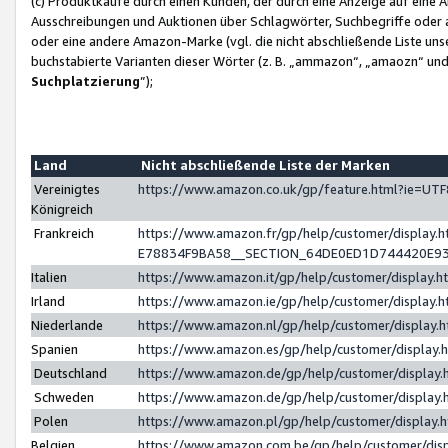
(c) Produktkäufe durch einen Kunden, der durch eine Anzeige auf eine 
Ausschreibungen und Auktionen über Schlagwörter, Suchbegriffe oder 
oder eine andere Amazon-Marke (vgl. die nicht abschließende Liste un
buchstabierte Varianten dieser Wörter (z. B. „ammazon“, „amaozn“ und „
Suchplatzierung
”);
Land
Nicht abschließende Liste der Marken
Vereinigtes
https://www.amazon.co.uk/gp/feature.html?ie=U
Königreich
Frankreich
https://www.amazon.fr/gp/help/customer/displa
E78834F9BA58__SECTION_64DE0ED1D744420E9
Italien
https://www.amazon.it/gp/help/customer/display
Irland
https://www.amazon.ie/gp/help/customer/displa
Niederlande
https://www.amazon.nl/gp/help/customer/display
Spanien
https://www.amazon.es/gp/help/customer/display
Deutschland
https://www.amazon.de/gp/help/customer/displa
Schweden
https://www.amazon.de/gp/help/customer/displa
Polen
https://www.amazon.pl/gp/help/customer/display
Belgien
https://www.amazon.com.be/gp/help/customer/d