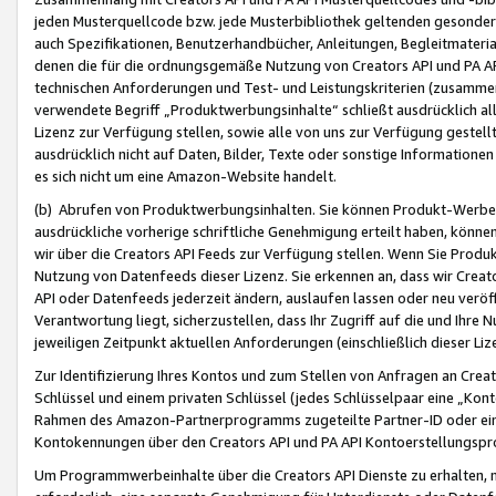
jeden Musterquellcode bzw. jede Musterbibliothek geltenden gesonder
auch Spezifikationen, Benutzerhandbücher, Anleitungen, Begleitmaterial
denen die für die ordnungsgemäße Nutzung von Creators API und PA A
technischen Anforderungen und Test- und Leistungskriterien (zusammen
verwendete Begriff „Produktwerbungsinhalte“ schließt ausdrücklich al
Lizenz zur Verfügung stellen, sowie alle von uns zur Verfügung gestel
ausdrücklich nicht auf Daten, Bilder, Texte oder sonstige Informatione
es sich nicht um eine Amazon-Website handelt.
(b) Abrufen von Produktwerbungsinhalten. Sie können Produkt-Werbein
ausdrückliche vorherige schriftliche Genehmigung erteilt haben, könn
wir über die Creators API Feeds zur Verfügung stellen. Wenn Sie Produk
Nutzung von Datenfeeds dieser Lizenz. Sie erkennen an, dass wir Creat
API oder Datenfeeds jederzeit ändern, auslaufen lassen oder neu veröffe
Verantwortung liegt, sicherzustellen, dass Ihr Zugriff auf die und Ihr
jeweiligen Zeitpunkt aktuellen Anforderungen (einschließlich dieser Liz
Zur Identifizierung Ihres Kontos und zum Stellen von Anfragen an Crea
Schlüssel und einem privaten Schlüssel (jedes Schlüsselpaar eine „Kon
Rahmen des Amazon-Partnerprogramms zugeteilte Partner-ID oder ein
Kontokennungen über den Creators API und PA API Kontoerstellungspro
Um Programmwerbeinhalte über die Creators API Dienste zu erhalten, m