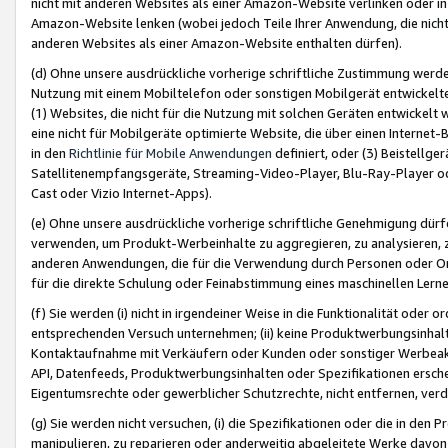
nicht mit anderen Websites als einer Amazon-Website verlinken oder i
Amazon-Website lenken (wobei jedoch Teile Ihrer Anwendung, die nich
anderen Websites als einer Amazon-Website enthalten dürfen).
(d) Ohne unsere ausdrückliche vorherige schriftliche Zustimmung werd
Nutzung mit einem Mobiltelefon oder sonstigen Mobilgerät entwickelt
(1) Websites, die nicht für die Nutzung mit solchen Geräten entwickelt
eine nicht für Mobilgeräte optimierte Website, die über einen Interne
in den
Richtlinie für Mobile Anwendungen
definiert, oder (3) Beistellge
Satellitenempfangsgeräte, Streaming-Video-Player, Blu-Ray-Player ode
Cast oder Vizio Internet-Apps).
(e) Ohne unsere ausdrückliche vorherige schriftliche Genehmigung dürfe
verwenden, um Produkt-Werbeinhalte zu aggregieren, zu analysieren, 
anderen Anwendungen, die für die Verwendung durch Personen oder Or
für die direkte Schulung oder Feinabstimmung eines maschinellen Lern
(f) Sie werden (i) nicht in irgendeiner Weise in die Funktionalität ode
entsprechenden Versuch unternehmen; (ii) keine Produktwerbungsinha
Kontaktaufnahme mit Verkäufern oder Kunden oder sonstiger Werbeaktiv
API, Datenfeeds, Produktwerbungsinhalten oder Spezifikationen erschei
Eigentumsrechte oder gewerblicher Schutzrechte, nicht entfernen, verd
(g) Sie werden nicht versuchen, (i) die Spezifikationen oder die in de
manipulieren, zu reparieren oder anderweitig abgeleitete Werke davon z