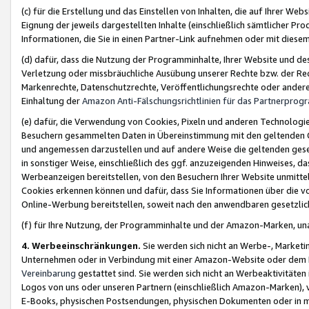
(c) für die Erstellung und das Einstellen von Inhalten, die auf Ihrer We
Eignung der jeweils dargestellten Inhalte (einschließlich sämtlicher 
Informationen, die Sie in einen Partner-Link aufnehmen oder mit diese
(d) dafür, dass die Nutzung der Programminhalte, Ihrer Website und des 
Verletzung oder missbräuchliche Ausübung unserer Rechte bzw. der Recht
Markenrechte, Datenschutzrechte, Veröffentlichungsrechte oder anderer
Einhaltung der
Amazon Anti-Fälschungsrichtlinien für das Partnerpro
(e) dafür, die Verwendung von Cookies, Pixeln und anderen Technologien
Besuchern gesammelten Daten in Übereinstimmung mit den geltenden Ge
und angemessen darzustellen und auf andere Weise die geltenden geset
in sonstiger Weise, einschließlich des ggf. anzuzeigenden Hinweises, d
Werbeanzeigen bereitstellen, von den Besuchern Ihrer Website unmitte
Cookies erkennen können und dafür, dass Sie Informationen über die v
Online-Werbung bereitstellen, soweit nach den anwendbaren gesetzlic
(f) für Ihre Nutzung, der Programminhalte und der Amazon-Marken, u
4. Werbeeinschränkungen.
Sie werden sich nicht an Werbe-, Market
Unternehmen oder in Verbindung mit einer Amazon-Website oder dem Pa
Vereinbarung
gestattet sind. Sie werden sich nicht an Werbeaktivitäten
Logos von uns oder unseren Partnern (einschließlich Amazon-Marken), 
E-Books, physischen Postsendungen, physischen Dokumenten oder in 