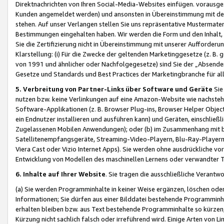
Direktnachrichten von Ihren Social-Media-Websites einfügen. vorausg
Kunden angemeldet werden) und ansonsten in Übereinstimmung mit der
stehen. Auf unser Verlangen stellen Sie uns repräsentative Mustermater
Bestimmungen eingehalten haben. Wir werden die Form und den Inhalt, di
Sie die Zertifizierung nicht in Übereinstimmung mit unserer Aufforderu
Klarstellung: (i) Für die Zwecke der geltenden Marketinggesetze (z. 
von 1991 und ähnlicher oder Nachfolgegesetze) sind Sie der „Absender“ j
Gesetze und Standards und Best Practices der Marketingbranche für 
5. Verbreitung von Partner-Links über Software und Geräte
Sie
nutzen bzw. keine Verlinkungen auf eine Amazon-Website wie nachsteh
Software-Applikationen (z. B. Browser Plug-ins, Browser Helper Objec
ein Endnutzer installieren und ausführen kann) und Geräten, einschlie
Zugelassenen Mobilen Anwendungen); oder (b) im Zusammenhang mit bzw.
Satellitenempfangsgeräte, Streaming-Video-Playern, Blu-Ray-Playern 
Viera Cast oder Vizio Internet Apps). Sie werden ohne ausdrückliche v
Entwicklung von Modellen des maschinellen Lernens oder verwandter 
6. Inhalte auf Ihrer Website
. Sie tragen die ausschließliche Verantwo
(a) Sie werden Programminhalte in keiner Weise ergänzen, löschen oder
Informationen; Sie dürfen aus einer Bilddatei bestehende Programminhal
erhalten bleiben bzw. aus Text bestehende Programminhalte so kürzen, 
Kürzung nicht sachlich falsch oder irreführend wird. Einige Arten von L