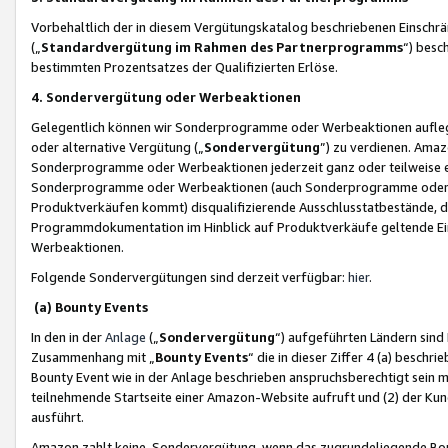
Vorbehaltlich der in diesem Vergütungskatalog beschriebenen Einschr
(„
Standardvergütung im Rahmen des Partnerprogramms
“) besc
bestimmten Prozentsatzes der Qualifizierten Erlöse.
4. Sondervergütung oder Werbeaktionen
Gelegentlich können wir Sonderprogramme oder Werbeaktionen auflegen,
oder alternative Vergütung („
Sondervergütung
”) zu verdienen. Amazo
Sonderprogramme oder Werbeaktionen jederzeit ganz oder teilweise einz
Sonderprogramme oder Werbeaktionen (auch Sonderprogramme oder We
Produktverkäufen kommt) disqualifizierende Ausschlusstatbestände, di
Programmdokumentation im Hinblick auf Produktverkäufe geltende E
Werbeaktionen.
Folgende Sondervergütungen sind derzeit verfügbar:
hier
.
(a) Bounty Events
In den in der
Anlage
(„
Sondervergütung
“) aufgeführten Ländern sind
Zusammenhang mit „
Bounty Events
“ die in dieser Ziffer 4 (a) besch
Bounty Event wie in der Anlage beschrieben anspruchsberechtigt sein mu
teilnehmende Startseite einer Amazon-Website aufruft und (2) der Kun
ausführt.
Amazon zahlt keine Sondervergütung, wenn das zugrundeliegende Boun