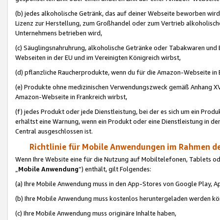
(b) jedes alkoholische Getränk, das auf deiner Webseite beworben wird
Lizenz zur Herstellung, zum Großhandel oder zum Vertrieb alkoholisch
Unternehmens betrieben wird,
(c) Säuglingsnahruhrung, alkoholische Getränke oder Tabakwaren und E
Webseiten in der EU und im Vereinigten Königreich wirbst,
(d) pflanzliche Raucherprodukte, wenn du für die Amazon-Webseite in B
(e) Produkte ohne medizinischen Verwendungszweck gemäß Anhang XVI 
Amazon-Webseite in Frankreich wirbst,
(f) jedes Produkt oder jede Dienstleistung, bei der es sich um ein Prod
erhältst eine Warnung, wenn ein Produkt oder eine Dienstleistung in de
Central ausgeschlossen ist.
Richtlinie für Mobile Anwendungen im Rahmen de
Wenn Ihre Website eine für die Nutzung auf Mobiltelefonen, Tablets 
„
Mobile Anwendung
“) enthält, gilt Folgendes:
(a) Ihre Mobile Anwendung muss in den App-Stores von Google Play, A
(b) Ihre Mobile Anwendung muss kostenlos heruntergeladen werden könn
(c) Ihre Mobile Anwendung muss originäre Inhalte haben,