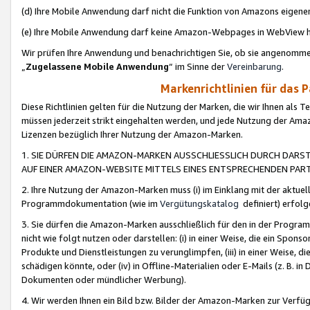
(d) Ihre Mobile Anwendung darf nicht die Funktion von Amazons eige
(e) Ihre Mobile Anwendung darf keine Amazon-Webpages in WebView 
Wir prüfen Ihre Anwendung und benachrichtigen Sie, ob sie angenomm
„
Zugelassene Mobile Anwendung
“ im Sinne der
Vereinbarung
.
Markenrichtlinien für das 
Diese Richtlinien gelten für die Nutzung der Marken, die wir Ihnen als 
müssen jederzeit strikt eingehalten werden, und jede Nutzung der Ama
Lizenzen bezüglich Ihrer Nutzung der Amazon-Marken.
1. SIE DÜRFEN DIE AMAZON-MARKEN AUSSCHLIESSLICH DURCH DARS
AUF EINER AMAZON-WEBSITE MITTELS EINES ENTSPRECHENDEN PART
2. Ihre Nutzung der Amazon-Marken muss (i) im Einklang mit der aktuells
Programmdokumentation (wie im
Vergütungskatalog
definiert) erfolg
3. Sie dürfen die Amazon-Marken ausschließlich für den in der Progr
nicht wie folgt nutzen oder darstellen: (i) in einer Weise, die ein Spo
Produkte und Dienstleistungen zu verunglimpfen, (iii) in einer Weise
schädigen könnte, oder (iv) in Offline-Materialien oder E-Mails (z. B.
Dokumenten oder mündlicher Werbung).
4. Wir werden Ihnen ein Bild bzw. Bilder der Amazon-Marken zur Verfüg