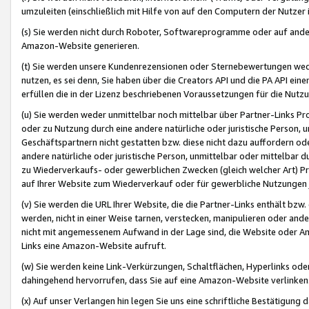
umzuleiten (einschließlich mit Hilfe von auf den Computern der Nutzer i
(s) Sie werden nicht durch Roboter, Softwareprogramme oder auf andere
Amazon-Website generieren.
(t) Sie werden unsere Kundenrezensionen oder Sternebewertungen wed
nutzen, es sei denn, Sie haben über die Creators API und die PA API e
erfüllen die in der Lizenz beschriebenen Voraussetzungen für die Nutzu
(u) Sie werden weder unmittelbar noch mittelbar über Partner-Links P
oder zu Nutzung durch eine andere natürliche oder juristische Person,
Geschäftspartnern nicht gestatten bzw. diese nicht dazu auffordern od
andere natürliche oder juristische Person, unmittelbar oder mittelbar
zu Wiederverkaufs- oder gewerblichen Zwecken (gleich welcher Art) 
auf Ihrer Website zum Wiederverkauf oder für gewerbliche Nutzungen 
(v) Sie werden die URL Ihrer Website, die die Partner-Links enthält b
werden, nicht in einer Weise tarnen, verstecken, manipulieren oder and
nicht mit angemessenem Aufwand in der Lage sind, die Website oder A
Links eine Amazon-Website aufruft.
(w) Sie werden keine Link-Verkürzungen, Schaltflächen, Hyperlinks ode
dahingehend hervorrufen, dass Sie auf eine Amazon-Website verlinken
(x) Auf unser Verlangen hin legen Sie uns eine schriftliche Bestätigung