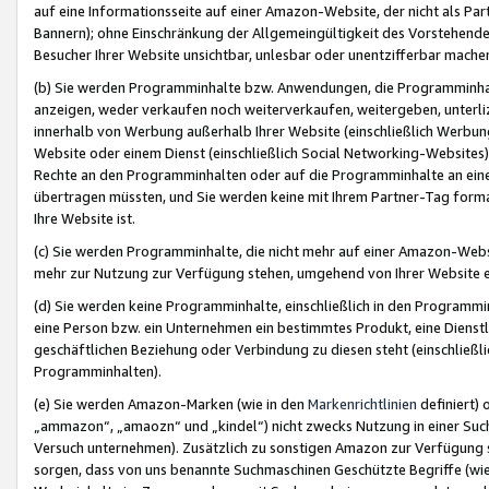
auf eine Informationsseite auf einer Amazon-Website, der nicht als Part
Bannern); ohne Einschränkung der Allgemeingültigkeit des Vorstehende
Besucher Ihrer Website unsichtbar, unlesbar oder unentzifferbar mache
(b) Sie werden Programminhalte bzw. Anwendungen, die Programminhalt
anzeigen, weder verkaufen noch weiterverkaufen, weitergeben, unterli
innerhalb von Werbung außerhalb Ihrer Website (einschließlich Werbun
Website oder einem Dienst (einschließlich Social Networking-Website
Rechte an den Programminhalten oder auf die Programminhalte an eine a
übertragen müssten, und Sie werden keine mit Ihrem Partner-Tag formati
Ihre Website ist.
(c) Sie werden Programminhalte, die nicht mehr auf einer Amazon-Websit
mehr zur Nutzung zur Verfügung stehen, umgehend von Ihrer Website e
(d) Sie werden keine Programminhalte, einschließlich in den Programmin
eine Person bzw. ein Unternehmen ein bestimmtes Produkt, eine Dienstle
geschäftlichen Beziehung oder Verbindung zu diesen steht (einschließli
Programminhalten).
(e) Sie werden Amazon-Marken (wie in den
Markenrichtlinien
definiert) 
„ammazon“, „amaozn“ und „kindel“) nicht zwecks Nutzung in einer Suc
Versuch unternehmen). Zusätzlich zu sonstigen Amazon zur Verfügung 
sorgen, dass von uns benannte Suchmaschinen Geschützte Begriffe (wie 