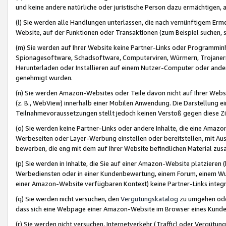
und keine andere natürliche oder juristische Person dazu ermächtigen, a
(l) Sie werden alle Handlungen unterlassen, die nach vernünftigem Erme
Website, auf der Funktionen oder Transaktionen (zum Beispiel suchen, s
(m) Sie werden auf Ihrer Website keine Partner-Links oder Programmin
Spionagesoftware, Schadsoftware, Computerviren, Würmern, Trojaner
Herunterladen oder Installieren auf einem Nutzer-Computer oder ande
genehmigt wurden.
(n) Sie werden Amazon-Websites oder Teile davon nicht auf Ihrer Websi
(z. B., WebView) innerhalb einer Mobilen Anwendung. Die Darstellung ein
Teilnahmevoraussetzungen stellt jedoch keinen Verstoß gegen diese Zif
(o) Sie werden keine Partner-Links oder andere Inhalte, die eine Am
Werbeseiten oder Layer-Werbung einstellen oder bereitstellen, mit Au
bewerben, die eng mit dem auf Ihrer Website befindlichen Material z
(p) Sie werden in Inhalte, die Sie auf einer Amazon-Website platzier
Werbediensten oder in einer Kundenbewertung, einem Forum, einem Wun
einer Amazon-Website verfügbaren Kontext) keine Partner-Links integr
(q) Sie werden nicht versuchen, den
Vergütungskatalog
zu umgehen oder
dass sich eine Webpage einer Amazon-Website im Browser eines Kunden 
(r) Sie werden nicht versuchen, Internetverkehr (Traffic) oder Vergü