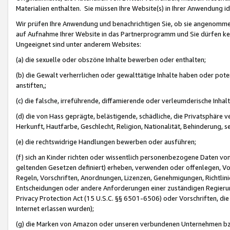
Materialien enthalten. Sie müssen Ihre Website(s) in Ihrer Anwendung ide
Wir prüfen Ihre Anwendung und benachrichtigen Sie, ob sie angenommen
auf Aufnahme Ihrer Website in das Partnerprogramm und Sie dürfen kei
Ungeeignet sind unter anderem Websites:
(a) die sexuelle oder obszöne Inhalte bewerben oder enthalten;
(b) die Gewalt verherrlichen oder gewalttätige Inhalte haben oder pot
anstiften,;
(c) die falsche, irreführende, diffamierende oder verleumderische Inha
(d) die von Hass geprägte, belästigende, schädliche, die Privatsphäre v
Herkunft, Hautfarbe, Geschlecht, Religion, Nationalität, Behinderung, 
(e) die rechtswidrige Handlungen bewerben oder ausführen;
(f) sich an Kinder richten oder wissentlich personenbezogene Daten vo
geltenden Gesetzen definiert) erheben, verwenden oder offenlegen, Vo
Regeln, Vorschriften, Anordnungen, Lizenzen, Genehmigungen, Richtlini
Entscheidungen oder andere Anforderungen einer zuständigen Regierung
Privacy Protection Act (15 U.S.C. §§ 6501-6506) oder Vorschriften, di
Internet erlassen wurden);
(g) die Marken von Amazon oder unseren verbundenen Unternehmen b