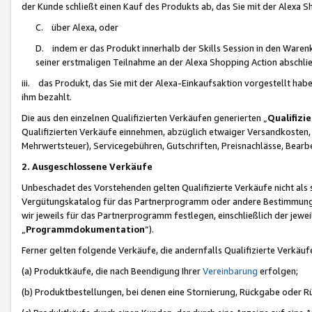
der Kunde schließt einen Kauf des Produkts ab, das Sie mit der Alexa 
C. über Alexa, oder
D. indem er das Produkt innerhalb der Skills Session in den Waren
seiner erstmaligen Teilnahme an der Alexa Shopping Action abschlie
iii. das Produkt, das Sie mit der Alexa-Einkaufsaktion vorgestellt ha
ihm bezahlt.
Die aus den einzelnen Qualifizierten Verkäufen generierten „
Qualifizi
Qualifizierten Verkäufe einnehmen, abzüglich etwaiger Versandkosten
Mehrwertsteuer), Servicegebühren, Gutschriften, Preisnachlässe, Bear
2. Ausgeschlossene Verkäufe
Unbeschadet des Vorstehenden gelten Qualifizierte Verkäufe nicht als
Vergütungskatalog für das Partnerprogramm oder andere Bestimmungen,
wir jeweils für das Partnerprogramm festlegen, einschließlich der jewe
„
Programmdokumentation
“).
Ferner gelten folgende Verkäufe, die andernfalls Qualifizierte Verkä
(a) Produktkäufe, die nach Beendigung Ihrer
Vereinbarung
erfolgen;
(b) Produktbestellungen, bei denen eine Stornierung, Rückgabe oder R