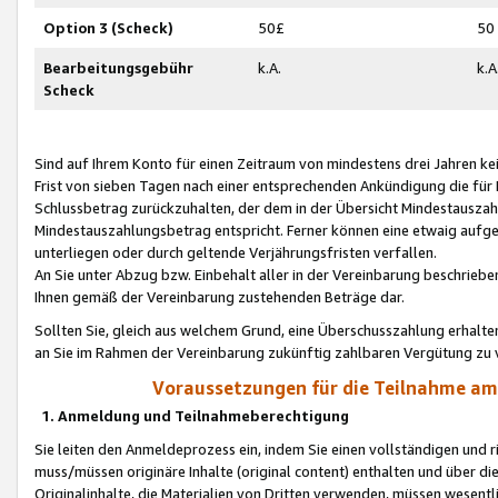
Option 3 (Scheck)
50£
50
Bearbeitungsgebühr
k.A.
k.A
Scheck
Sind auf Ihrem Konto für einen Zeitraum von mindestens drei Jahren kein
Frist von sieben Tagen nach einer entsprechenden Ankündigung die für
Schlussbetrag zurückzuhalten, der dem in der Übersicht Mindestausz
Mindestauszahlungsbetrag entspricht. Ferner können eine etwaig aufg
unterliegen oder durch geltende Verjährungsfristen verfallen.
An Sie unter Abzug bzw. Einbehalt aller in der Vereinbarung beschrieb
Ihnen gemäß der Vereinbarung zustehenden Beträge dar.
Sollten Sie, gleich aus welchem Grund, eine Überschusszahlung erhalte
an Sie im Rahmen der Vereinbarung zukünftig zahlbaren Vergütung zu 
Voraussetzungen für die Teilnahme a
1. Anmeldung und Teilnahmeberechtigung
Sie leiten den Anmeldeprozess ein, indem Sie einen vollständigen und 
muss/müssen originäre Inhalte (original content) enthalten und über d
Originalinhalte, die Materialien von Dritten verwenden, müssen wese