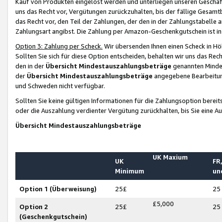
Kauf von Produkten eingelöst werden und unterliegen unseren Geschäf
uns das Recht vor, Vergütungen zurückzuhalten, bis der fällige Gesamt
das Recht vor, den Teil der Zahlungen, der den in der Zahlungstabelle 
Zahlungsart angibst. Die Zahlung per Amazon-Geschenkgutschein ist in
Option 3: Zahlung per Scheck.
Wir übersenden Ihnen einen Scheck in Höh
Sollten Sie sich für diese Option entscheiden, behalten wir uns das Rec
den in der
Übersicht Mindestauszahlungsbeträge
genannten Mindest
der
Übersicht Mindestauszahlungsbeträge
angegebene Bearbeitung
und Schweden nicht verfügbar.
Sollten Sie keine gültigen Informationen für die Zahlungsoption bereit
oder die Auszahlung verdienter Vergütung zurückhalten, bis Sie eine A
Übersicht Mindestauszahlungsbeträge
UK Maxium
UK
FR,
Minimum
un
Option 1 (Überweisung)
25£
25
£5,000
Option 2
25£
25
(Geschenkgutschein)