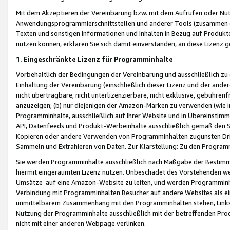
Mit dem Akzeptieren der Vereinbarung bzw. mit dem Aufrufen oder Nutz
Anwendungsprogrammierschnittstellen und anderer Tools (zusammen die
Texten und sonstigen Informationen und Inhalten in Bezug auf Produkte
nutzen können, erklären Sie sich damit einverstanden, an diese Lizenz 
1. Eingeschränkte Lizenz für Programminhalte
Vorbehaltlich der Bedingungen der Vereinbarung und ausschließlich z
Einhaltung der Vereinbarung (einschließlich dieser Lizenz und der ande
nicht übertragbare, nicht unterlizenzierbare, nicht exklusive, gebühren
anzuzeigen; (b) nur diejenigen der Amazon-Marken zu verwenden (wie in 
Programminhalte, ausschließlich auf Ihrer Website und in Übereinstimmu
API, Datenfeeds und Produkt-Werbeinhalte ausschließlich gemäß den Spe
Kopieren oder andere Verwenden von Programminhalten zugunsten Dri
Sammeln und Extrahieren von Daten. Zur Klarstellung: Zu den Program
Sie werden Programminhalte ausschließlich nach Maßgabe der Besti
hiermit eingeräumten Lizenz nutzen. Unbeschadet des Vorstehenden we
Umsätze auf eine Amazon-Website zu leiten, und werden Programminhal
Verbindung mit Programminhalten Besucher auf andere Websites als ein
unmittelbarem Zusammenhang mit den Programminhalten stehen, Links z
Nutzung der Programminhalte ausschließlich mit der betreffenden Pr
nicht mit einer anderen Webpage verlinken.