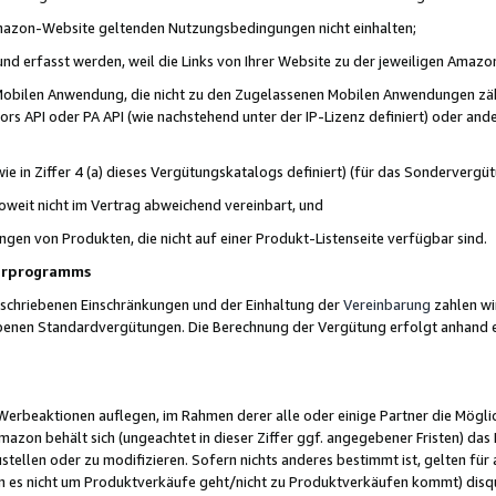
 Amazon-Website geltenden Nutzungsbedingungen nicht einhalten;
t und erfasst werden, weil die Links von Ihrer Website zu der jeweiligen Am
 Mobilen Anwendung, die nicht zu den Zugelassenen Mobilen Anwendungen zählt
s API oder PA API (wie nachstehend unter der IP-Lizenz definiert) oder ander
ie in Ziffer 4 (a) dieses Vergütungskatalogs definiert) (für das Sonderverg
weit nicht im Vertrag abweichend vereinbart, und
ngen von Produkten, die nicht auf einer Produkt-Listenseite verfügbar sind.
nerprogramms
eschriebenen Einschränkungen und der Einhaltung der
Vereinbarung
zahlen wir
ebenen Standardvergütungen. Die Berechnung der Vergütung erfolgt anhand e
beaktionen auflegen, im Rahmen derer alle oder einige Partner die Möglichk
Amazon behält sich (ungeachtet in dieser Ziffer ggf. angegebener Fristen) d
ustellen oder zu modifizieren. Sofern nichts anderes bestimmt ist, gelten 
s nicht um Produktverkäufe geht/nicht zu Produktverkäufen kommt) disqua