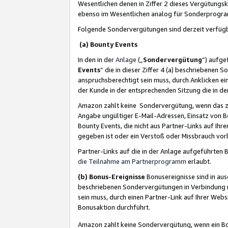
Wesentlichen denen in Ziffer 2 dieses Vergütung
ebenso im Wesentlichen analog für Sonderprogr
Folgende Sondervergütungen sind derzeit verfüg
(a) Bounty Events
In den in der
Anlage
(„
Sondervergütung
“) aufge
Events
“ die in dieser Ziffer 4 (a) beschriebenen 
anspruchsberechtigt sein muss, durch Anklicken ei
der Kunde in der entsprechenden Sitzung die in d
Amazon zahlt keine Sondervergütung, wenn das z
Angabe ungültiger E-Mail-Adressen, Einsatz von B
Bounty Events, die nicht aus Partner-Links auf Ihre
gegeben ist oder ein Verstoß oder Missbrauch vorl
Partner-Links auf die in der Anlage aufgeführte
die Teilnahme am Partnerprogramm
erlaubt.
(b) Bonus-Ereignisse
Bonusereignisse sind in au
beschriebenen Sondervergütungen in Verbindung m
sein muss, durch einen Partner-Link auf Ihrer We
Bonusaktion durchführt.
Amazon zahlt keine Sondervergütung, wenn ein Bon