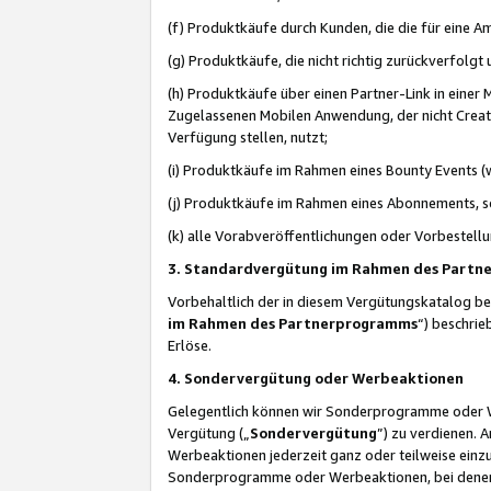
(f) Produktkäufe durch Kunden, die die für eine
(g) Produktkäufe, die nicht richtig zurückverfolg
(h) Produktkäufe über einen Partner-Link in einer
Zugelassenen Mobilen Anwendung, der nicht Creator
Verfügung stellen, nutzt;
(i) Produktkäufe im Rahmen eines Bounty Events (w
(j) Produktkäufe im Rahmen eines Abonnements, so
(k) alle Vorabveröffentlichungen oder Vorbestellu
3. Standardvergütung im Rahmen des Part
Vorbehaltlich der in diesem Vergütungskatalog b
im Rahmen des Partnerprogramms
“) beschri
Erlöse.
4. Sondervergütung oder Werbeaktionen
Gelegentlich können wir Sonderprogramme oder Wer
Vergütung („
Sondervergütung
”) zu verdienen. 
Werbeaktionen jederzeit ganz oder teilweise einz
Sonderprogramme oder Werbeaktionen, bei denen e