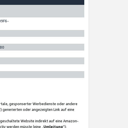
89F6-
280
ortale, gesponserter Werbedienste oder andere
“) generierten oder angezeigten Link auf eine
ngeschaltete Website indirekt auf eine Amazon-
ktiv werden müsste (eine „
Umleitung
“);