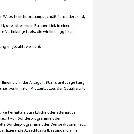
azon-Website nicht ordnungsgemäß formatiert sind;
, oder über einen Partner-Link in einer
e Verlinkungstools, die wir Ihnen ggf. zur
ütungen gezahlt werden);
 Ihnen die in der
Anlage
(„
Standardvergütung
ines bestimmten Prozentsatzes der Qualifizierten
eit erhalten, zusätzliche oder alternative
as Recht vor, Sonderprogramme oder
für alle Sonderprogramme oder Werbeaktionen (auch
lifizierende Ausschlusstatbestände, die im