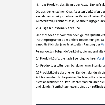
iii. das Produkt, das Sie mit der Alexa-Einkaufsa
Die aus den einzelnen Qualifizierten Verkäufen gen
einnehmen, abzüglich etwaiger Versandkosten, Ko
Gutschriften, Preisnachlässe, Bearbeitungsgebühr
2. Ausgeschlossene Verkäufe
Unbeschadet des Vorstehenden gelten Qualifiziert
Partnerprogramm oder andere Bestimmungen, Beding
einschließlich der jeweils aktuellen Fassung der
Ve
Ferner gelten folgende Verkäufe, die andernfalls
(a) Produktkäufe, die nach Beendigung Ihrer
Verei
(b) Produktbestellungen, bei denen eine Stornier
(c) Produktkäufe durch einen Kunden, der durch e
Auktionen über Schlagwörter, Suchbegriffe oder a
nicht abschließende Liste unserer Marken über di
und „kindel“) enthalten (jeweils eine „
Unzulässig