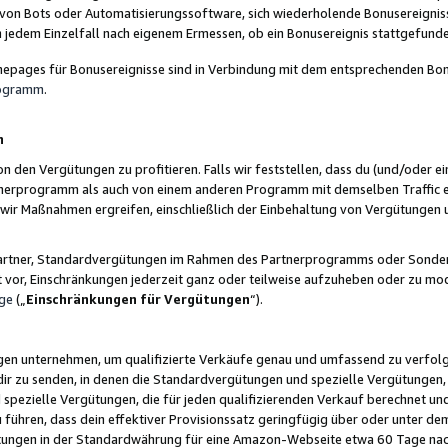
 von Bots oder Automatisierungssoftware, sich wiederholende Bonusereignisse
n jedem Einzelfall nach eigenem Ermessen, ob ein Bonusereignis stattgefund
epages für Bonusereignisse sind in Verbindung mit dem entsprechenden Bonu
rogramm
.
n
den Vergütungen zu profitieren. Falls wir feststellen, dass du (und/oder ein
erprogramm als auch von einem anderen Programm mit demselben Traffic ei
n wir Maßnahmen ergreifen, einschließlich der Einbehaltung von Vergütunge
r Partner, Standardvergütungen im Rahmen des Partnerprogramms oder Sonde
ht vor, Einschränkungen jederzeit ganz oder teilweise aufzuheben oder zu mod
ge
(„
Einschränkungen für Vergütungen
“).
ngen unternehmen, um qualifizierte Verkäufe genau und umfassend zu verfol
dir zu senden, in denen die Standardvergütungen und spezielle Vergütungen, 
pezielle Vergütungen, die für jeden qualifizierenden Verkauf berechnet un
 führen, dass dein effektiver Provisionssatz geringfügig über oder unter dem
ungen in der Standardwährung für eine Amazon-Webseite etwa 60 Tage nach