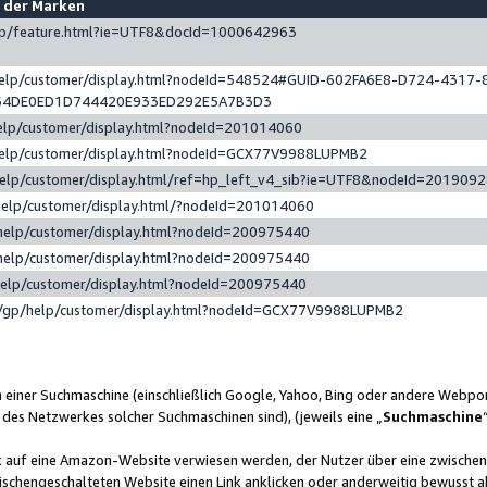
e der Marken
gp/feature.html?ie=UTF8&docId=1000642963
help/customer/display.html?nodeId=548524#GUID-602FA6E8-D724-4317-
64DE0ED1D744420E933ED292E5A7B3D3
elp/customer/display.html?nodeId=201014060
help/customer/display.html?nodeId=GCX77V9988LUPMB2
help/customer/display.html/ref=hp_left_v4_sib?ie=UTF8&nodeId=201909
help/customer/display.html/?nodeId=201014060
help/customer/display.html?nodeId=200975440
help/customer/display.html?nodeId=200975440
help/customer/display.html?nodeId=200975440
/gp/help/customer/display.html?nodeId=GCX77V9988LUPMB2
n einer Suchmaschine (einschließlich Google, Yahoo, Bing oder andere Webp
 des Netzwerkes solcher Suchmaschinen sind), (jeweils eine „
Suchmaschine
nk auf eine Amazon-Website verwiesen werden, der Nutzer über eine zwische
ischengeschalteten Website einen Link anklicken oder anderweitig bewusst a