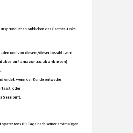
 ursprünglichen Anklicken des Partner-Links
laden und von diesem/dieser bezahlt wird
rodukte auf amazon.co.uk anbieten):
d
 und endet, wenn der Kunde entweder:
erlässt, oder
ls Session
“),
t spätestens 89 Tage nach seiner erstmaligen