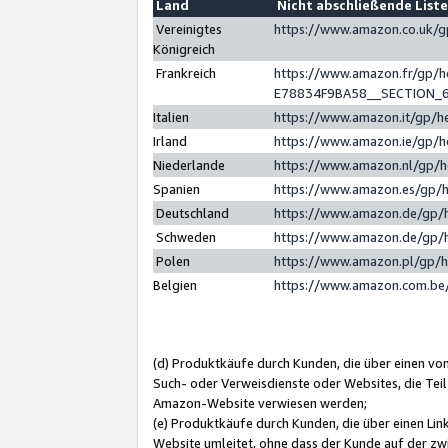
Land
Nicht abschließende List
Vereinigtes
https://www.amazon.co.uk/
Königreich
Frankreich
https://www.amazon.fr/gp/
E78834F9BA58__SECTION_
Italien
https://www.amazon.it/gp/h
Irland
https://www.amazon.ie/gp/
Niederlande
https://www.amazon.nl/gp/
Spanien
https://www.amazon.es/gp/
Deutschland
https://www.amazon.de/gp/
Schweden
https://www.amazon.de/gp/
Polen
https://www.amazon.pl/gp/
Belgien
https://www.amazon.com.be
(d) Produktkäufe durch Kunden, die über einen vo
Such- oder Verweisdienste oder Websites, die Teil
Amazon-Website verwiesen werden;
(e) Produktkäufe durch Kunden, die über einen Li
Website umleitet, ohne dass der Kunde auf der zw