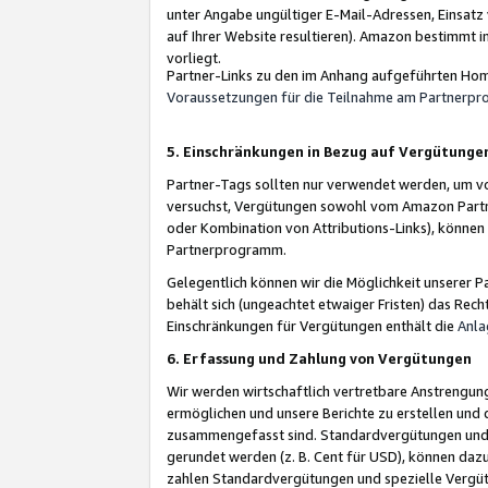
unter Angabe ungültiger E-Mail-Adressen, Einsatz
auf Ihrer Website resultieren). Amazon bestimmt i
vorliegt.
Partner-Links zu den im Anhang aufgeführten Hom
Voraussetzungen für die Teilnahme am Partnerp
5. Einschränkungen in Bezug auf Vergütunge
Partner-Tags sollten nur verwendet werden, um von 
versuchst, Vergütungen sowohl vom Amazon Partn
oder Kombination von Attributions-Links), könne
Partnerprogramm.
Gelegentlich können wir die Möglichkeit unsere
behält sich (ungeachtet etwaiger Fristen) das Rec
Einschränkungen für Vergütungen enthält die
Anla
6. Erfassung und Zahlung von Vergütungen
Wir werden wirtschaftlich vertretbare Anstrengu
ermöglichen und unsere Berichte zu erstellen und 
zusammengefasst sind. Standardvergütungen und s
gerundet werden (z. B. Cent für USD), können dazu
zahlen Standardvergütungen und spezielle Vergüt