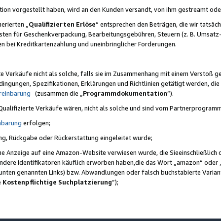
ktion vorgestellt haben, wird an den Kunden versandt, von ihm gestreamt od
erierten „
Qualifizierten Erlöse
“ entsprechen den Beträgen, die wir tatsäch
sten für Geschenkverpackung, Bearbeitungsgebühren, Steuern (z. B. Umsatz-
en bei Kreditkartenzahlung und uneinbringlicher Forderungen.
e Verkäufe nicht als solche, falls sie im Zusammenhang mit einem Verstoß 
ungen, Spezifikationen, Erklärungen und Richtlinien getätigt werden, die 
reinbarung
(zusammen die „
Programmdokumentation
“).
 Qualifizierte Verkäufe wären, nicht als solche und sind vom Partnerprogra
nbarung
erfolgen;
ung, Rückgabe oder Rückerstattung eingeleitet wurde;
ine Anzeige auf eine Amazon-Website verwiesen wurde, die Sieeinschließlich
ndere Identifikatoren käuflich erworben haben,die das Wort „amazon“ oder 
e unten genannten Links) bzw. Abwandlungen oder falsch buchstabierte Varia
e Kostenpflichtige Suchplatzierung
”);