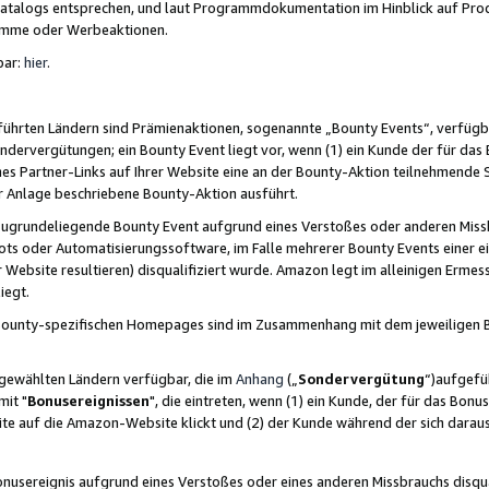
skatalogs entsprechen, und laut Programmdokumentation im Hinblick auf Pr
amme oder Werbeaktionen.
bar:
hier
.
führten Ländern sind Prämienaktionen, sogenannte „Bounty Events“, verfügb
Sondervergütungen; ein Bounty Event liegt vor, wenn (1) ein Kunde der für da
nes Partner-Links auf Ihrer Website eine an der Bounty-Aktion teilnehmende 
er Anlage beschriebene Bounty-Aktion ausführt.
ugrundeliegende Bounty Event aufgrund eines Verstoßes oder anderen Miss
ots oder Automatisierungssoftware, im Falle mehrerer Bounty Events einer e
r Website resultieren) disqualifiziert wurde. Amazon legt im alleinigen Ermess
iegt.
n Bounty-spezifischen Homepages sind im Zusammenhang mit dem jeweiligen
sgewählten Ländern verfügbar, die im
Anhang
(„
Sondervergütung
“)aufgefüh
it "
Bonusereignissen
", die eintreten, wenn (1) ein Kunde, der für das Bon
bsite auf die Amazon-Website klickt und (2) der Kunde während der sich dar
usereignis aufgrund eines Verstoßes oder eines anderen Missbrauchs disqua