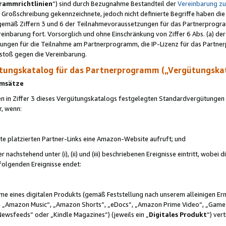
rammrichtlinien
“) sind durch Bezugnahme Bestandteil der
Vereinbarung z
Großschreibung gekennzeichnete, jedoch nicht definierte Begriffe haben die
 gemäß Ziffern 3 und 6 der Teilnahmevoraussetzungen für das Partnerprogram
nbarung fort. Vorsorglich und ohne Einschränkung von Ziffer 6 Abs. (a) der
ungen für die Teilnahme am Partnerprogramm, die IP-Lizenz für das Partner
rstoß gegen die Vereinbarung.
ungskatalog für das Partnerprogramm („Vergütungska
 Umsätze
n in Ziffer 3 dieses Vergütungskatalogs festgelegten Standardvergütungen v
r, wenn:
ite platzierten Partner-Links eine Amazon-Website aufruft; und
r nachstehend unter (i), (ii) und (iii) beschriebenen Ereignisse eintritt, wobe
 folgenden Ereignisse endet:
hme eines digitalen Produkts (gemäß Feststellung nach unserem alleinigen 
 „Amazon Music“, „Amazon Shorts“, „eDocs“, „Amazon Prime Video“, „Game
Newsfeeds“ oder „Kindle Magazines“) (jeweils ein „
Digitales Produkt
“) ver