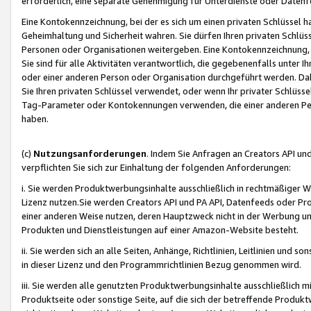
erforderlich, eine separate Genehmigung für Unterdienste oder Datenf
Eine Kontokennzeichnung, bei der es sich um einen privaten Schlüssel h
Geheimhaltung und Sicherheit wahren. Sie dürfen Ihren privaten Schlüss
Personen oder Organisationen weitergeben. Eine Kontokennzeichnung, die 
Sie sind für alle Aktivitäten verantwortlich, die gegebenenfalls unter
oder einer anderen Person oder Organisation durchgeführt werden. Dahe
Sie Ihren privaten Schlüssel verwendet, oder wenn Ihr privater Schlüss
Tag-Parameter oder Kontokennungen verwenden, die einer anderen Pers
haben.
(c)
Nutzungsanforderungen
. Indem Sie Anfragen an Creators API un
verpflichten Sie sich zur Einhaltung der folgenden Anforderungen:
i. Sie werden Produktwerbungsinhalte ausschließlich in rechtmäßiger W
Lizenz nutzen.Sie werden Creators API und PA API, Datenfeeds oder P
einer anderen Weise nutzen, deren Hauptzweck nicht in der Werbung u
Produkten und Dienstleistungen auf einer Amazon-Website besteht.
ii. Sie werden sich an alle Seiten, Anhänge, Richtlinien, Leitlinien und s
in dieser Lizenz und den Programmrichtlinien Bezug genommen wird.
iii. Sie werden alle genutzten Produktwerbungsinhalte ausschließlich m
Produktseite oder sonstige Seite, auf die sich der betreffende Produ