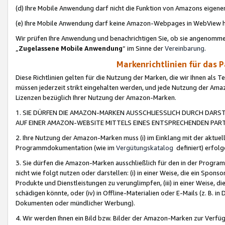
(d) Ihre Mobile Anwendung darf nicht die Funktion von Amazons eige
(e) Ihre Mobile Anwendung darf keine Amazon-Webpages in WebView 
Wir prüfen Ihre Anwendung und benachrichtigen Sie, ob sie angenomm
„
Zugelassene Mobile Anwendung
“ im Sinne der
Vereinbarung
.
Markenrichtlinien für das 
Diese Richtlinien gelten für die Nutzung der Marken, die wir Ihnen als 
müssen jederzeit strikt eingehalten werden, und jede Nutzung der Ama
Lizenzen bezüglich Ihrer Nutzung der Amazon-Marken.
1. SIE DÜRFEN DIE AMAZON-MARKEN AUSSCHLIESSLICH DURCH DARS
AUF EINER AMAZON-WEBSITE MITTELS EINES ENTSPRECHENDEN PART
2. Ihre Nutzung der Amazon-Marken muss (i) im Einklang mit der aktuells
Programmdokumentation (wie im
Vergütungskatalog
definiert) erfolg
3. Sie dürfen die Amazon-Marken ausschließlich für den in der Progr
nicht wie folgt nutzen oder darstellen: (i) in einer Weise, die ein Spo
Produkte und Dienstleistungen zu verunglimpfen, (iii) in einer Weise
schädigen könnte, oder (iv) in Offline-Materialien oder E-Mails (z. B.
Dokumenten oder mündlicher Werbung).
4. Wir werden Ihnen ein Bild bzw. Bilder der Amazon-Marken zur Verfüg