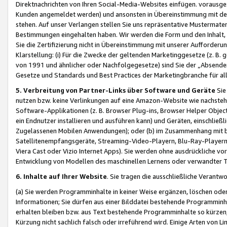
Direktnachrichten von Ihren Social-Media-Websites einfügen. vorausg
Kunden angemeldet werden) und ansonsten in Übereinstimmung mit der
stehen. Auf unser Verlangen stellen Sie uns repräsentative Mustermater
Bestimmungen eingehalten haben. Wir werden die Form und den Inhalt, di
Sie die Zertifizierung nicht in Übereinstimmung mit unserer Aufforderu
Klarstellung: (i) Für die Zwecke der geltenden Marketinggesetze (z. 
von 1991 und ähnlicher oder Nachfolgegesetze) sind Sie der „Absender“ j
Gesetze und Standards und Best Practices der Marketingbranche für 
5. Verbreitung von Partner-Links über Software und Geräte
Sie
nutzen bzw. keine Verlinkungen auf eine Amazon-Website wie nachsteh
Software-Applikationen (z. B. Browser Plug-ins, Browser Helper Objec
ein Endnutzer installieren und ausführen kann) und Geräten, einschlie
Zugelassenen Mobilen Anwendungen); oder (b) im Zusammenhang mit bzw.
Satellitenempfangsgeräte, Streaming-Video-Playern, Blu-Ray-Playern 
Viera Cast oder Vizio Internet Apps). Sie werden ohne ausdrückliche v
Entwicklung von Modellen des maschinellen Lernens oder verwandter 
6. Inhalte auf Ihrer Website
. Sie tragen die ausschließliche Verantwo
(a) Sie werden Programminhalte in keiner Weise ergänzen, löschen oder
Informationen; Sie dürfen aus einer Bilddatei bestehende Programminhal
erhalten bleiben bzw. aus Text bestehende Programminhalte so kürzen, 
Kürzung nicht sachlich falsch oder irreführend wird. Einige Arten von L