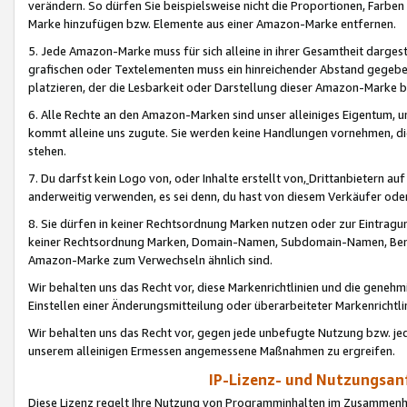
verändern. So dürfen Sie beispielsweise nicht die Proportionen, Farb
Marke hinzufügen bzw. Elemente aus einer Amazon-Marke entfernen.
5. Jede Amazon-Marke muss für sich alleine in ihrer Gesamtheit darge
grafischen oder Textelementen muss ein hinreichender Abstand gegebe
platzieren, der die Lesbarkeit oder Darstellung dieser Amazon-Marke b
6. Alle Rechte an den Amazon-Marken sind unser alleiniges Eigentum, 
kommt alleine uns zugute. Sie werden keine Handlungen vornehmen, 
stehen.
7. Du darfst kein Logo von, oder Inhalte erstellt von,
Drittanbietern au
anderweitig verwenden, es sei denn, du hast von diesem Verkäufer oder
8. Sie dürfen in keiner Rechtsordnung Marken nutzen oder zur Eintragu
keiner Rechtsordnung Marken, Domain-Namen, Subdomain-Namen, Benu
Amazon-Marke zum Verwechseln ähnlich sind.
Wir behalten uns das Recht vor, diese Markenrichtlinien und die gene
Einstellen einer Änderungsmitteilung oder überarbeiteter Markenricht
Wir behalten uns das Recht vor, gegen jede unbefugte Nutzung bzw. jede 
unserem alleinigen Ermessen angemessene Maßnahmen zu ergreifen.
IP-Lizenz- und Nutzungsan
Diese Lizenz regelt Ihre Nutzung von Programminhalten im Zusammen