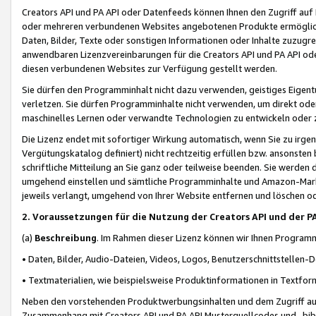
Creators API und PA API oder Datenfeeds können Ihnen den Zugriff auf D
oder mehreren verbundenen Websites angebotenen Produkte ermögliche
Daten, Bilder, Texte oder sonstigen Informationen oder Inhalte zuzugre
anwendbaren Lizenzvereinbarungen für die Creators API und PA API od
diesen verbundenen Websites zur Verfügung gestellt werden.
Sie dürfen den Programminhalt nicht dazu verwenden, geistiges Eigent
verletzen. Sie dürfen Programminhalte nicht verwenden, um direkt ode
maschinelles Lernen oder verwandte Technologien zu entwickeln oder zu
Die Lizenz endet mit sofortiger Wirkung automatisch, wenn Sie zu irg
Vergütungskatalog definiert) nicht rechtzeitig erfüllen bzw. ansonsten
schriftliche Mitteilung an Sie ganz oder teilweise beenden. Sie werden
umgehend einstellen und sämtliche Programminhalte und Amazon-Marke
jeweils verlangt, umgehend von Ihrer Website entfernen und löschen od
2. Voraussetzungen für die Nutzung der Creators API und der P
(a)
Beschreibung
. Im Rahmen dieser Lizenz können wir Ihnen Programmi
• Daten, Bilder, Audio-Dateien, Videos, Logos, Benutzerschnittstellen-
• Textmaterialien, wie beispielsweise Produktinformationen in Textfor
Neben den vorstehenden Produktwerbungsinhalten und dem Zugriff auf 
Zusammenhang mit Creators API und PA API Musterquellcodes und -bibli