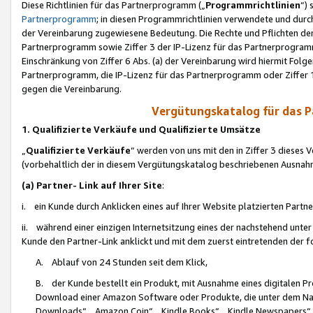
Diese Richtlinien für das Partnerprogramm („
Programmrichtlinien
“)
Partnerprogramm
; in diesen Programmrichtlinien verwendete und durch
der Vereinbarung zugewiesene Bedeutung. Die Rechte und Pflichten de
Partnerprogramm sowie Ziffer 3 der IP-Lizenz für das Partnerprogram
Einschränkung von Ziffer 6 Abs. (a) der Vereinbarung wird hiermit Fol
Partnerprogramm, die IP-Lizenz für das Partnerprogramm oder Ziffer 1
gegen die Vereinbarung.
Vergütungskatalog für das 
1. Qualifizierte Verkäufe und Qualifizierte Umsätze
„
Qualifizierte Verkäufe
“ werden von uns mit den in Ziffer 3 diese
(vorbehaltlich der in diesem Vergütungskatalog beschriebenen Ausnah
(a) Partner- Link auf Ihrer Site
:
i. ein Kunde durch Anklicken eines auf Ihrer Website platzierten Part
ii. während einer einzigen Internetsitzung eines der nachstehend unter (i)
Kunde den Partner-Link anklickt und mit dem zuerst eintretenden der f
A. Ablauf von 24 Stunden seit dem Klick,
B. der Kunde bestellt ein Produkt, mit Ausnahme eines digitalen P
Download einer Amazon Software oder Produkte, die unter dem N
Downloads“, „Amazon Coin“, „Kindle Books“, „Kindle Newspapers“, „