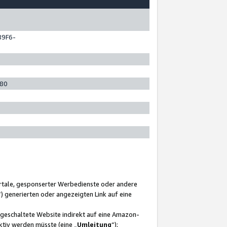
89F6-
280
ortale, gesponserter Werbedienste oder andere
“) generierten oder angezeigten Link auf eine
ngeschaltete Website indirekt auf eine Amazon-
ktiv werden müsste (eine „
Umleitung
“);