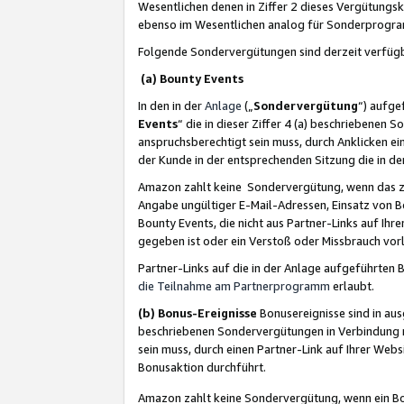
Wesentlichen denen in Ziffer 2 dieses Vergütung
ebenso im Wesentlichen analog für Sonderprogr
Folgende Sondervergütungen sind derzeit verfüg
(a) Bounty Events
In den in der
Anlage
(„
Sondervergütung
“) aufge
Events
“ die in dieser Ziffer 4 (a) beschriebenen 
anspruchsberechtigt sein muss, durch Anklicken ei
der Kunde in der entsprechenden Sitzung die in d
Amazon zahlt keine Sondervergütung, wenn das z
Angabe ungültiger E-Mail-Adressen, Einsatz von B
Bounty Events, die nicht aus Partner-Links auf Ihre
gegeben ist oder ein Verstoß oder Missbrauch vorl
Partner-Links auf die in der Anlage aufgeführte
die Teilnahme am Partnerprogramm
erlaubt.
(b) Bonus-Ereignisse
Bonusereignisse sind in au
beschriebenen Sondervergütungen in Verbindung m
sein muss, durch einen Partner-Link auf Ihrer We
Bonusaktion durchführt.
Amazon zahlt keine Sondervergütung, wenn ein Bon