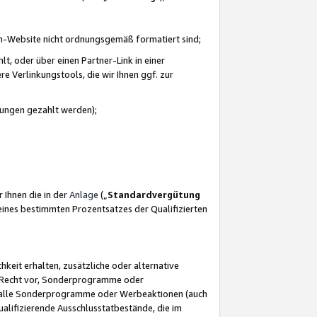
azon-Website nicht ordnungsgemäß formatiert sind;
, oder über einen Partner-Link in einer
e Verlinkungstools, die wir Ihnen ggf. zur
ütungen gezahlt werden);
 Ihnen die in der
Anlage
(„
Standardvergütung
ines bestimmten Prozentsatzes der Qualifizierten
eit erhalten, zusätzliche oder alternative
as Recht vor, Sonderprogramme oder
für alle Sonderprogramme oder Werbeaktionen (auch
lifizierende Ausschlusstatbestände, die im