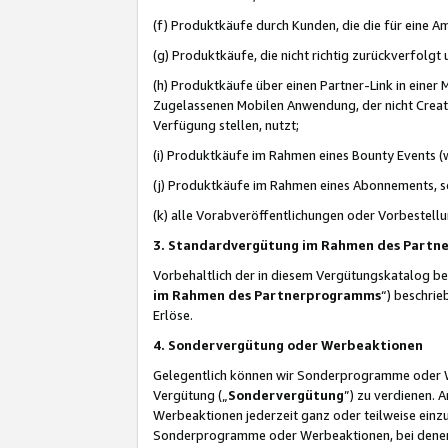
(f) Produktkäufe durch Kunden, die die für eine
(g) Produktkäufe, die nicht richtig zurückverfolg
(h) Produktkäufe über einen Partner-Link in einer
Zugelassenen Mobilen Anwendung, der nicht Creator
Verfügung stellen, nutzt;
(i) Produktkäufe im Rahmen eines Bounty Events (w
(j) Produktkäufe im Rahmen eines Abonnements, so
(k) alle Vorabveröffentlichungen oder Vorbestellu
3. Standardvergütung im Rahmen des Part
Vorbehaltlich der in diesem Vergütungskatalog b
im Rahmen des Partnerprogramms
“) beschri
Erlöse.
4. Sondervergütung oder Werbeaktionen
Gelegentlich können wir Sonderprogramme oder Wer
Vergütung („
Sondervergütung
”) zu verdienen. 
Werbeaktionen jederzeit ganz oder teilweise einz
Sonderprogramme oder Werbeaktionen, bei denen e