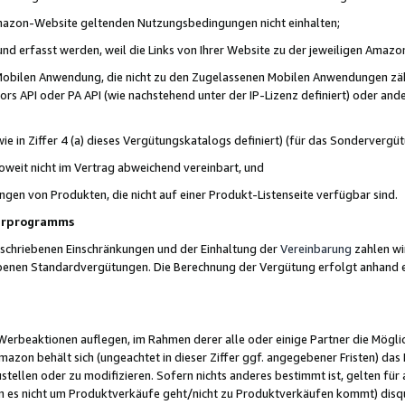
 Amazon-Website geltenden Nutzungsbedingungen nicht einhalten;
t und erfasst werden, weil die Links von Ihrer Website zu der jeweiligen Am
 Mobilen Anwendung, die nicht zu den Zugelassenen Mobilen Anwendungen zählt
s API oder PA API (wie nachstehend unter der IP-Lizenz definiert) oder ander
ie in Ziffer 4 (a) dieses Vergütungskatalogs definiert) (für das Sonderverg
weit nicht im Vertrag abweichend vereinbart, und
ngen von Produkten, die nicht auf einer Produkt-Listenseite verfügbar sind.
nerprogramms
eschriebenen Einschränkungen und der Einhaltung der
Vereinbarung
zahlen wir
ebenen Standardvergütungen. Die Berechnung der Vergütung erfolgt anhand e
beaktionen auflegen, im Rahmen derer alle oder einige Partner die Möglichk
Amazon behält sich (ungeachtet in dieser Ziffer ggf. angegebener Fristen) d
ustellen oder zu modifizieren. Sofern nichts anderes bestimmt ist, gelten 
s nicht um Produktverkäufe geht/nicht zu Produktverkäufen kommt) disqua