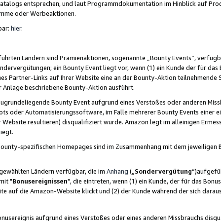
skatalogs entsprechen, und laut Programmdokumentation im Hinblick auf Pr
amme oder Werbeaktionen.
bar:
hier
.
führten Ländern sind Prämienaktionen, sogenannte „Bounty Events“, verfügb
Sondervergütungen; ein Bounty Event liegt vor, wenn (1) ein Kunde der für da
nes Partner-Links auf Ihrer Website eine an der Bounty-Aktion teilnehmende 
er Anlage beschriebene Bounty-Aktion ausführt.
ugrundeliegende Bounty Event aufgrund eines Verstoßes oder anderen Miss
ots oder Automatisierungssoftware, im Falle mehrerer Bounty Events einer e
r Website resultieren) disqualifiziert wurde. Amazon legt im alleinigen Ermess
iegt.
n Bounty-spezifischen Homepages sind im Zusammenhang mit dem jeweiligen
sgewählten Ländern verfügbar, die im
Anhang
(„
Sondervergütung
“)aufgefüh
it "
Bonusereignissen
", die eintreten, wenn (1) ein Kunde, der für das Bon
bsite auf die Amazon-Website klickt und (2) der Kunde während der sich dar
usereignis aufgrund eines Verstoßes oder eines anderen Missbrauchs disqua