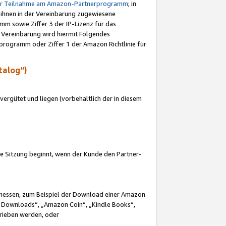
ur Teilnahme am Amazon-Partnerprogramm
; in
 ihnen in der Vereinbarung zugewiesene
m sowie Ziffer 3 der IP-Lizenz für das
 Vereinbarung wird hiermit Folgendes
programm oder Ziffer 1 der Amazon Richtlinie für
talog“)
ergütet und liegen (vorbehaltlich der in diesem
i die Sitzung beginnt, wenn der Kunde den Partner-
Ermessen, zum Beispiel der Download einer Amazon
 Downloads“, „Amazon Coin“, „Kindle Books“,
trieben werden, oder