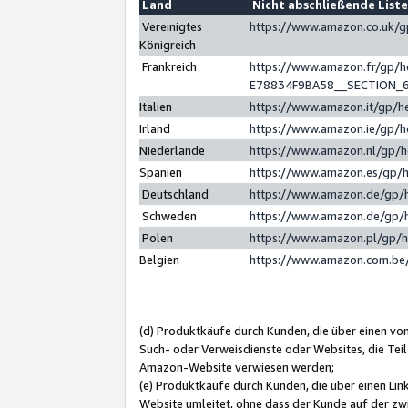
Land
Nicht abschließende List
Vereinigtes
https://www.amazon.co.uk/
Königreich
Frankreich
https://www.amazon.fr/gp/
E78834F9BA58__SECTION_
Italien
https://www.amazon.it/gp/h
Irland
https://www.amazon.ie/gp/
Niederlande
https://www.amazon.nl/gp/
Spanien
https://www.amazon.es/gp/
Deutschland
https://www.amazon.de/gp/
Schweden
https://www.amazon.de/gp/
Polen
https://www.amazon.pl/gp/
Belgien
https://www.amazon.com.be
(d) Produktkäufe durch Kunden, die über einen vo
Such- oder Verweisdienste oder Websites, die Teil
Amazon-Website verwiesen werden;
(e) Produktkäufe durch Kunden, die über einen Li
Website umleitet, ohne dass der Kunde auf der zw