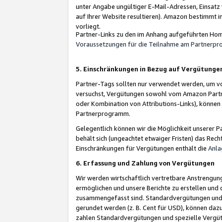
unter Angabe ungültiger E-Mail-Adressen, Einsatz
auf Ihrer Website resultieren). Amazon bestimmt i
vorliegt.
Partner-Links zu den im Anhang aufgeführten Hom
Voraussetzungen für die Teilnahme am Partnerp
5. Einschränkungen in Bezug auf Vergütunge
Partner-Tags sollten nur verwendet werden, um von 
versuchst, Vergütungen sowohl vom Amazon Partn
oder Kombination von Attributions-Links), könne
Partnerprogramm.
Gelegentlich können wir die Möglichkeit unsere
behält sich (ungeachtet etwaiger Fristen) das Rec
Einschränkungen für Vergütungen enthält die
Anla
6. Erfassung und Zahlung von Vergütungen
Wir werden wirtschaftlich vertretbare Anstrengu
ermöglichen und unsere Berichte zu erstellen und 
zusammengefasst sind. Standardvergütungen und s
gerundet werden (z. B. Cent für USD), können dazu
zahlen Standardvergütungen und spezielle Vergüt