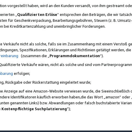
ktion vorgestellt haben, wird an den Kunden versandt, von ihm gestreamt od
erierten „
Qualifizierten Erlöse
“ entsprechen den Beträgen, die wir tatsäch
sten für Geschenkverpackung, Bearbeitungsgebühren, Steuern (z. B. Umsatz-
en bei Kreditkartenzahlung und uneinbringlicher Forderungen.
e Verkäufe nicht als solche, falls sie im Zusammenhang mit einem Verstoß 
ungen, Spezifikationen, Erklärungen und Richtlinien getätigt werden, die 
reinbarung
(zusammen die „
Programmdokumentation
“).
 Qualifizierte Verkäufe wären, nicht als solche und sind vom Partnerprogra
nbarung
erfolgen;
ung, Rückgabe oder Rückerstattung eingeleitet wurde;
ine Anzeige auf eine Amazon-Website verwiesen wurde, die Sieeinschließlich
ndere Identifikatoren käuflich erworben haben,die das Wort „amazon“ oder 
e unten genannten Links) bzw. Abwandlungen oder falsch buchstabierte Varia
e Kostenpflichtige Suchplatzierung
”);