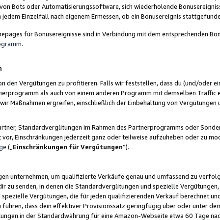
 von Bots oder Automatisierungssoftware, sich wiederholende Bonusereignisse
n jedem Einzelfall nach eigenem Ermessen, ob ein Bonusereignis stattgefund
epages für Bonusereignisse sind in Verbindung mit dem entsprechenden Bonu
rogramm
.
n
den Vergütungen zu profitieren. Falls wir feststellen, dass du (und/oder ein
erprogramm als auch von einem anderen Programm mit demselben Traffic ei
n wir Maßnahmen ergreifen, einschließlich der Einbehaltung von Vergütunge
r Partner, Standardvergütungen im Rahmen des Partnerprogramms oder Sonde
ht vor, Einschränkungen jederzeit ganz oder teilweise aufzuheben oder zu mod
ge
(„
Einschränkungen für Vergütungen
“).
ngen unternehmen, um qualifizierte Verkäufe genau und umfassend zu verfol
dir zu senden, in denen die Standardvergütungen und spezielle Vergütungen, 
pezielle Vergütungen, die für jeden qualifizierenden Verkauf berechnet un
 führen, dass dein effektiver Provisionssatz geringfügig über oder unter dem
ungen in der Standardwährung für eine Amazon-Webseite etwa 60 Tage nach