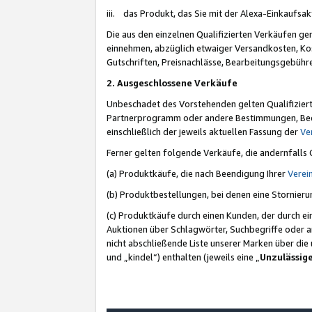
iii. das Produkt, das Sie mit der Alexa-Einkaufsa
Die aus den einzelnen Qualifizierten Verkäufen gen
einnehmen, abzüglich etwaiger Versandkosten, Ko
Gutschriften, Preisnachlässe, Bearbeitungsgebühr
2. Ausgeschlossene Verkäufe
Unbeschadet des Vorstehenden gelten Qualifiziert
Partnerprogramm oder andere Bestimmungen, Beding
einschließlich der jeweils aktuellen Fassung der
Ve
Ferner gelten folgende Verkäufe, die andernfalls
(a) Produktkäufe, die nach Beendigung Ihrer
Verei
(b) Produktbestellungen, bei denen eine Stornier
(c) Produktkäufe durch einen Kunden, der durch e
Auktionen über Schlagwörter, Suchbegriffe oder a
nicht abschließende Liste unserer Marken über di
und „kindel“) enthalten (jeweils eine „
Unzulässig