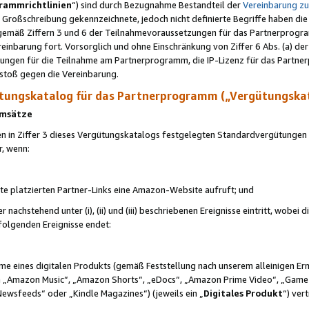
rammrichtlinien
“) sind durch Bezugnahme Bestandteil der
Vereinbarung z
Großschreibung gekennzeichnete, jedoch nicht definierte Begriffe haben die
 gemäß Ziffern 3 und 6 der Teilnahmevoraussetzungen für das Partnerprogram
nbarung fort. Vorsorglich und ohne Einschränkung von Ziffer 6 Abs. (a) der
ungen für die Teilnahme am Partnerprogramm, die IP-Lizenz für das Partner
rstoß gegen die Vereinbarung.
ungskatalog für das Partnerprogramm („Vergütungska
 Umsätze
n in Ziffer 3 dieses Vergütungskatalogs festgelegten Standardvergütungen v
r, wenn:
ite platzierten Partner-Links eine Amazon-Website aufruft; und
r nachstehend unter (i), (ii) und (iii) beschriebenen Ereignisse eintritt, wobe
 folgenden Ereignisse endet:
hme eines digitalen Produkts (gemäß Feststellung nach unserem alleinigen 
 „Amazon Music“, „Amazon Shorts“, „eDocs“, „Amazon Prime Video“, „Game
Newsfeeds“ oder „Kindle Magazines“) (jeweils ein „
Digitales Produkt
“) ver