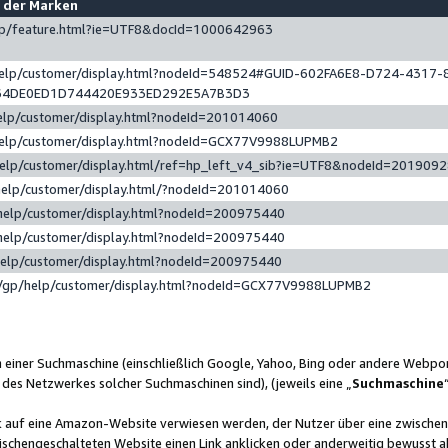
e der Marken
gp/feature.html?ie=UTF8&docId=1000642963
help/customer/display.html?nodeId=548524#GUID-602FA6E8-D724-4317-
64DE0ED1D744420E933ED292E5A7B3D3
elp/customer/display.html?nodeId=201014060
help/customer/display.html?nodeId=GCX77V9988LUPMB2
help/customer/display.html/ref=hp_left_v4_sib?ie=UTF8&nodeId=201909
help/customer/display.html/?nodeId=201014060
help/customer/display.html?nodeId=200975440
help/customer/display.html?nodeId=200975440
help/customer/display.html?nodeId=200975440
/gp/help/customer/display.html?nodeId=GCX77V9988LUPMB2
n einer Suchmaschine (einschließlich Google, Yahoo, Bing oder andere Webp
 des Netzwerkes solcher Suchmaschinen sind), (jeweils eine „
Suchmaschine
nk auf eine Amazon-Website verwiesen werden, der Nutzer über eine zwische
ischengeschalteten Website einen Link anklicken oder anderweitig bewusst a