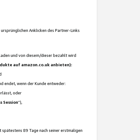
 ursprünglichen Anklicken des Partner-Links
laden und von diesem/dieser bezahlt wird
rodukte auf amazon.co.uk anbieten):
d
 und endet, wenn der Kunde entweder:
erlässt, oder
ls Session
“),
t spätestens 89 Tage nach seiner erstmaligen