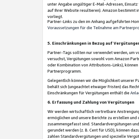
unter Angabe ungültiger E-Mail-Adressen, Einsatz
auf Ihrer Website resultieren). Amazon bestimmt i
vorliegt.
Partner-Links zu den im Anhang aufgeführten Hom
Voraussetzungen für die Teilnahme am Partnerp
5. Einschränkungen in Bezug auf Vergütunge
Partner-Tags sollten nur verwendet werden, um von 
versuchst, Vergütungen sowohl vom Amazon Partn
oder Kombination von Attributions-Links), könne
Partnerprogramm.
Gelegentlich können wir die Möglichkeit unsere
behält sich (ungeachtet etwaiger Fristen) das Rec
Einschränkungen für Vergütungen enthält die
Anla
6. Erfassung und Zahlung von Vergütungen
Wir werden wirtschaftlich vertretbare Anstrengu
ermöglichen und unsere Berichte zu erstellen und 
zusammengefasst sind. Standardvergütungen und s
gerundet werden (z. B. Cent für USD), können dazu
zahlen Standardvergütungen und spezielle Vergüt