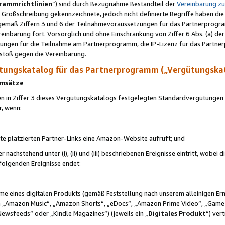
rammrichtlinien
“) sind durch Bezugnahme Bestandteil der
Vereinbarung z
Großschreibung gekennzeichnete, jedoch nicht definierte Begriffe haben die
 gemäß Ziffern 3 und 6 der Teilnahmevoraussetzungen für das Partnerprogram
nbarung fort. Vorsorglich und ohne Einschränkung von Ziffer 6 Abs. (a) der
ungen für die Teilnahme am Partnerprogramm, die IP-Lizenz für das Partner
rstoß gegen die Vereinbarung.
ungskatalog für das Partnerprogramm („Vergütungska
 Umsätze
n in Ziffer 3 dieses Vergütungskatalogs festgelegten Standardvergütungen v
r, wenn:
ite platzierten Partner-Links eine Amazon-Website aufruft; und
r nachstehend unter (i), (ii) und (iii) beschriebenen Ereignisse eintritt, wobe
 folgenden Ereignisse endet:
hme eines digitalen Produkts (gemäß Feststellung nach unserem alleinigen 
 „Amazon Music“, „Amazon Shorts“, „eDocs“, „Amazon Prime Video“, „Game
Newsfeeds“ oder „Kindle Magazines“) (jeweils ein „
Digitales Produkt
“) ver