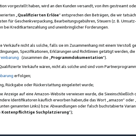
ktion vorgestellt haben, wird an den Kunden versandt, von ihm gestreamt od
erierten „
Qualifizierten Erlöse
“ entsprechen den Beträgen, die wir tatsäch
sten für Geschenkverpackung, Bearbeitungsgebühren, Steuern (z. B. Umsatz-
en bei Kreditkartenzahlung und uneinbringlicher Forderungen.
e Verkäufe nicht als solche, falls sie im Zusammenhang mit einem Verstoß 
ungen, Spezifikationen, Erklärungen und Richtlinien getätigt werden, die 
reinbarung
(zusammen die „
Programmdokumentation
“).
 Qualifizierte Verkäufe wären, nicht als solche und sind vom Partnerprogra
nbarung
erfolgen;
ung, Rückgabe oder Rückerstattung eingeleitet wurde;
ine Anzeige auf eine Amazon-Website verwiesen wurde, die Sieeinschließlich
ndere Identifikatoren käuflich erworben haben,die das Wort „amazon“ oder 
e unten genannten Links) bzw. Abwandlungen oder falsch buchstabierte Varia
e Kostenpflichtige Suchplatzierung
”);