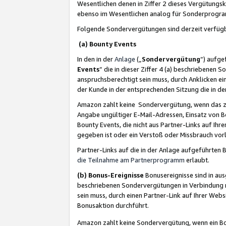
Wesentlichen denen in Ziffer 2 dieses Vergütung
ebenso im Wesentlichen analog für Sonderprogr
Folgende Sondervergütungen sind derzeit verfüg
(a) Bounty Events
In den in der
Anlage
(„
Sondervergütung
“) aufge
Events
“ die in dieser Ziffer 4 (a) beschriebenen 
anspruchsberechtigt sein muss, durch Anklicken ei
der Kunde in der entsprechenden Sitzung die in d
Amazon zahlt keine Sondervergütung, wenn das z
Angabe ungültiger E-Mail-Adressen, Einsatz von B
Bounty Events, die nicht aus Partner-Links auf Ihre
gegeben ist oder ein Verstoß oder Missbrauch vorl
Partner-Links auf die in der Anlage aufgeführte
die Teilnahme am Partnerprogramm
erlaubt.
(b) Bonus-Ereignisse
Bonusereignisse sind in au
beschriebenen Sondervergütungen in Verbindung m
sein muss, durch einen Partner-Link auf Ihrer We
Bonusaktion durchführt.
Amazon zahlt keine Sondervergütung, wenn ein Bon