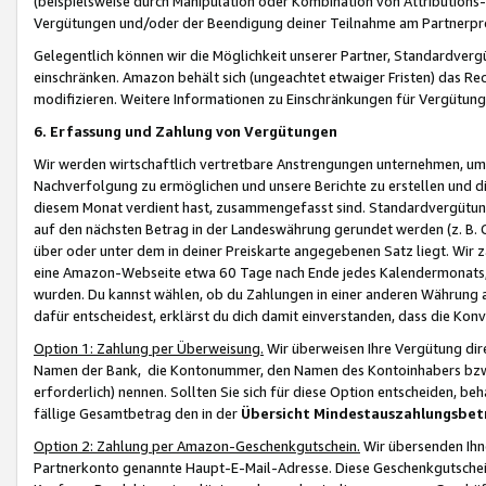
(beispielsweise durch Manipulation oder Kombination von Attributions-
Vergütungen und/oder der Beendigung deiner Teilnahme am Partnerp
Gelegentlich können wir die Möglichkeit unserer Partner, Standardv
einschränken. Amazon behält sich (ungeachtet etwaiger Fristen) das Re
modifizieren. Weitere Informationen zu Einschränkungen für Vergütung
6. Erfassung und Zahlung von Vergütungen
Wir werden wirtschaftlich vertretbare Anstrengungen unternehmen, um 
Nachverfolgung zu ermöglichen und unsere Berichte zu erstellen und di
diesem Monat verdient hast, zusammengefasst sind. Standardvergütung
auf den nächsten Betrag in der Landeswährung gerundet werden (z. B. C
über oder unter dem in deiner Preiskarte angegebenen Satz liegt. Wir
eine Amazon-Webseite etwa 60 Tage nach Ende jedes Kalendermonats, i
wurden. Du kannst wählen, ob du Zahlungen in einer anderen Währung
dafür entscheidest, erklärst du dich damit einverstanden, dass die K
Option 1: Zahlung per Überweisung.
Wir überweisen Ihre Vergütung dir
Namen der Bank, die Kontonummer, den Namen des Kontoinhabers bzw. a
erforderlich) nennen. Sollten Sie sich für diese Option entscheiden, be
fällige Gesamtbetrag den in der
Übersicht Mindestauszahlungsbet
Option 2: Zahlung per Amazon-Geschenkgutschein.
Wir übersenden Ihne
Partnerkonto genannte Haupt-E-Mail-Adresse. Diese Geschenkgutschei