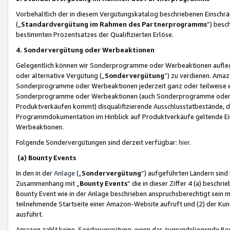
Vorbehaltlich der in diesem Vergütungskatalog beschriebenen Einschr
(„
Standardvergütung im Rahmen des Partnerprogramms
“) besc
bestimmten Prozentsatzes der Qualifizierten Erlöse.
4. Sondervergütung oder Werbeaktionen
Gelegentlich können wir Sonderprogramme oder Werbeaktionen auflegen,
oder alternative Vergütung („
Sondervergütung
”) zu verdienen. Amazo
Sonderprogramme oder Werbeaktionen jederzeit ganz oder teilweise einz
Sonderprogramme oder Werbeaktionen (auch Sonderprogramme oder We
Produktverkäufen kommt) disqualifizierende Ausschlusstatbestände, di
Programmdokumentation im Hinblick auf Produktverkäufe geltende E
Werbeaktionen.
Folgende Sondervergütungen sind derzeit verfügbar:
hier
.
(a) Bounty Events
In den in der
Anlage
(„
Sondervergütung
“) aufgeführten Ländern sind
Zusammenhang mit „
Bounty Events
“ die in dieser Ziffer 4 (a) besch
Bounty Event wie in der Anlage beschrieben anspruchsberechtigt sein mu
teilnehmende Startseite einer Amazon-Website aufruft und (2) der Kun
ausführt.
Amazon zahlt keine Sondervergütung, wenn das zugrundeliegende Boun