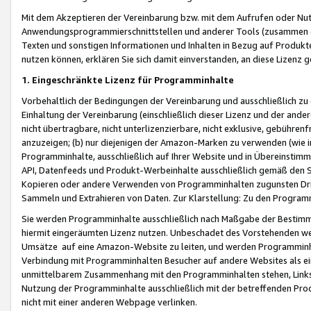
Mit dem Akzeptieren der Vereinbarung bzw. mit dem Aufrufen oder Nutz
Anwendungsprogrammierschnittstellen und anderer Tools (zusammen die
Texten und sonstigen Informationen und Inhalten in Bezug auf Produkte
nutzen können, erklären Sie sich damit einverstanden, an diese Lizenz 
1. Eingeschränkte Lizenz für Programminhalte
Vorbehaltlich der Bedingungen der Vereinbarung und ausschließlich z
Einhaltung der Vereinbarung (einschließlich dieser Lizenz und der ande
nicht übertragbare, nicht unterlizenzierbare, nicht exklusive, gebühren
anzuzeigen; (b) nur diejenigen der Amazon-Marken zu verwenden (wie in 
Programminhalte, ausschließlich auf Ihrer Website und in Übereinstimmu
API, Datenfeeds und Produkt-Werbeinhalte ausschließlich gemäß den Spe
Kopieren oder andere Verwenden von Programminhalten zugunsten Dri
Sammeln und Extrahieren von Daten. Zur Klarstellung: Zu den Program
Sie werden Programminhalte ausschließlich nach Maßgabe der Besti
hiermit eingeräumten Lizenz nutzen. Unbeschadet des Vorstehenden we
Umsätze auf eine Amazon-Website zu leiten, und werden Programminhal
Verbindung mit Programminhalten Besucher auf andere Websites als ein
unmittelbarem Zusammenhang mit den Programminhalten stehen, Links z
Nutzung der Programminhalte ausschließlich mit der betreffenden Pr
nicht mit einer anderen Webpage verlinken.