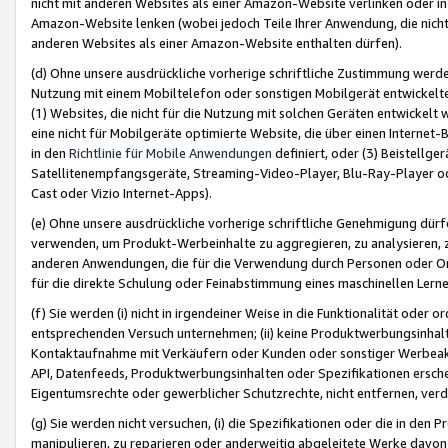
nicht mit anderen Websites als einer Amazon-Website verlinken oder i
Amazon-Website lenken (wobei jedoch Teile Ihrer Anwendung, die nich
anderen Websites als einer Amazon-Website enthalten dürfen).
(d) Ohne unsere ausdrückliche vorherige schriftliche Zustimmung werd
Nutzung mit einem Mobiltelefon oder sonstigen Mobilgerät entwickelt
(1) Websites, die nicht für die Nutzung mit solchen Geräten entwickelt
eine nicht für Mobilgeräte optimierte Website, die über einen Interne
in den
Richtlinie für Mobile Anwendungen
definiert, oder (3) Beistellge
Satellitenempfangsgeräte, Streaming-Video-Player, Blu-Ray-Player ode
Cast oder Vizio Internet-Apps).
(e) Ohne unsere ausdrückliche vorherige schriftliche Genehmigung dürfe
verwenden, um Produkt-Werbeinhalte zu aggregieren, zu analysieren, 
anderen Anwendungen, die für die Verwendung durch Personen oder Or
für die direkte Schulung oder Feinabstimmung eines maschinellen Lern
(f) Sie werden (i) nicht in irgendeiner Weise in die Funktionalität ode
entsprechenden Versuch unternehmen; (ii) keine Produktwerbungsinha
Kontaktaufnahme mit Verkäufern oder Kunden oder sonstiger Werbeaktiv
API, Datenfeeds, Produktwerbungsinhalten oder Spezifikationen erschei
Eigentumsrechte oder gewerblicher Schutzrechte, nicht entfernen, verd
(g) Sie werden nicht versuchen, (i) die Spezifikationen oder die in de
manipulieren, zu reparieren oder anderweitig abgeleitete Werke davon z