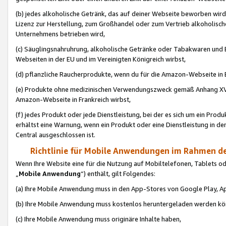
(b) jedes alkoholische Getränk, das auf deiner Webseite beworben wird
Lizenz zur Herstellung, zum Großhandel oder zum Vertrieb alkoholisch
Unternehmens betrieben wird,
(c) Säuglingsnahruhrung, alkoholische Getränke oder Tabakwaren und E
Webseiten in der EU und im Vereinigten Königreich wirbst,
(d) pflanzliche Raucherprodukte, wenn du für die Amazon-Webseite in B
(e) Produkte ohne medizinischen Verwendungszweck gemäß Anhang XVI 
Amazon-Webseite in Frankreich wirbst,
(f) jedes Produkt oder jede Dienstleistung, bei der es sich um ein Prod
erhältst eine Warnung, wenn ein Produkt oder eine Dienstleistung in de
Central ausgeschlossen ist.
Richtlinie für Mobile Anwendungen im Rahmen de
Wenn Ihre Website eine für die Nutzung auf Mobiltelefonen, Tablets 
„
Mobile Anwendung
“) enthält, gilt Folgendes:
(a) Ihre Mobile Anwendung muss in den App-Stores von Google Play, A
(b) Ihre Mobile Anwendung muss kostenlos heruntergeladen werden könn
(c) Ihre Mobile Anwendung muss originäre Inhalte haben,