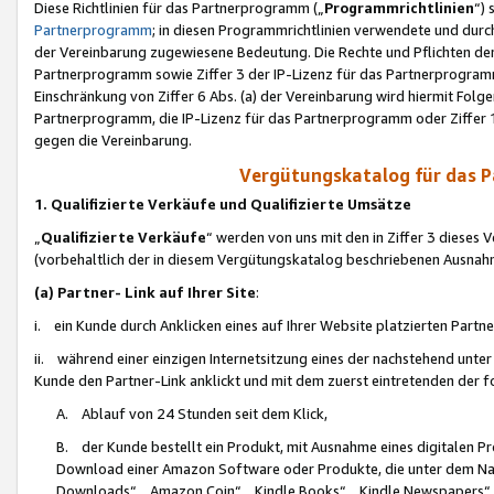
Diese Richtlinien für das Partnerprogramm („
Programmrichtlinien
“)
Partnerprogramm
; in diesen Programmrichtlinien verwendete und durch
der Vereinbarung zugewiesene Bedeutung. Die Rechte und Pflichten de
Partnerprogramm sowie Ziffer 3 der IP-Lizenz für das Partnerprogram
Einschränkung von Ziffer 6 Abs. (a) der Vereinbarung wird hiermit Fol
Partnerprogramm, die IP-Lizenz für das Partnerprogramm oder Ziffer 1
gegen die Vereinbarung.
Vergütungskatalog für das 
1. Qualifizierte Verkäufe und Qualifizierte Umsätze
„
Qualifizierte Verkäufe
“ werden von uns mit den in Ziffer 3 diese
(vorbehaltlich der in diesem Vergütungskatalog beschriebenen Ausnah
(a) Partner- Link auf Ihrer Site
:
i. ein Kunde durch Anklicken eines auf Ihrer Website platzierten Part
ii. während einer einzigen Internetsitzung eines der nachstehend unter (i)
Kunde den Partner-Link anklickt und mit dem zuerst eintretenden der f
A. Ablauf von 24 Stunden seit dem Klick,
B. der Kunde bestellt ein Produkt, mit Ausnahme eines digitalen P
Download einer Amazon Software oder Produkte, die unter dem N
Downloads“, „Amazon Coin“, „Kindle Books“, „Kindle Newspapers“, „