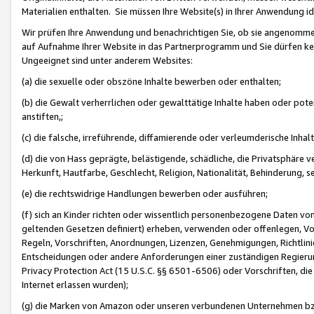
Materialien enthalten. Sie müssen Ihre Website(s) in Ihrer Anwendung ide
Wir prüfen Ihre Anwendung und benachrichtigen Sie, ob sie angenommen
auf Aufnahme Ihrer Website in das Partnerprogramm und Sie dürfen kei
Ungeeignet sind unter anderem Websites:
(a) die sexuelle oder obszöne Inhalte bewerben oder enthalten;
(b) die Gewalt verherrlichen oder gewalttätige Inhalte haben oder pot
anstiften,;
(c) die falsche, irreführende, diffamierende oder verleumderische Inha
(d) die von Hass geprägte, belästigende, schädliche, die Privatsphäre v
Herkunft, Hautfarbe, Geschlecht, Religion, Nationalität, Behinderung, 
(e) die rechtswidrige Handlungen bewerben oder ausführen;
(f) sich an Kinder richten oder wissentlich personenbezogene Daten vo
geltenden Gesetzen definiert) erheben, verwenden oder offenlegen, Vo
Regeln, Vorschriften, Anordnungen, Lizenzen, Genehmigungen, Richtlini
Entscheidungen oder andere Anforderungen einer zuständigen Regierung
Privacy Protection Act (15 U.S.C. §§ 6501-6506) oder Vorschriften, di
Internet erlassen wurden);
(g) die Marken von Amazon oder unseren verbundenen Unternehmen b