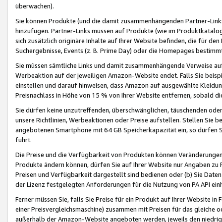
überwachen).
Sie können Produkte (und die damit zusammenhängenden Partner-Links)
hinzufügen. Partner-Links müssen auf Produkte (wie im Produktkatalog de
sich zusätzlich originäre Inhalte auf Ihrer Website befinden, die für 
Suchergebnisse, Events (z. B. Prime Day) oder die Homepages bestimmte
Sie müssen sämtliche Links und damit zusammenhängende Verweise auf z
Werbeaktion auf der jeweiligen Amazon-Website endet. Falls Sie beisp
einstellen und darauf hinweisen, dass Amazon auf ausgewählte Kleidun
Preisnachlass in Höhe von 15 % von Ihrer Website entfernen, sobald di
Sie dürfen keine unzutreffenden, überschwänglichen, täuschenden od
unsere Richtlinien, Werbeaktionen oder Preise aufstellen. Stellen Sie 
angebotenen Smartphone mit 64 GB Speicherkapazität ein, so dürfen S
führt.
Die Preise und die Verfügbarkeit von Produkten können Veränderungen 
Produkte ändern können, dürfen Sie auf Ihrer Website nur Angaben zu P
Preisen und Verfügbarkeit dargestellt sind bedienen oder (b) Sie Daten
der Lizenz festgelegten Anforderungen für die Nutzung von PA API einh
Ferner müssen Sie, falls Sie Preise für ein Produkt auf Ihrer Website in 
einer Preisvergleichsmaschine) zusammen mit Preisen für das gleiche o
außerhalb der Amazon-Website angeboten werden, jeweils den niedrigst