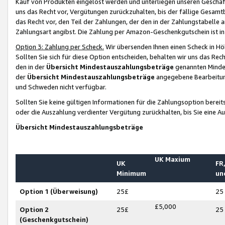
Kauf von Produkten eingelöst werden und unterliegen unseren Geschäf
uns das Recht vor, Vergütungen zurückzuhalten, bis der fällige Gesamt
das Recht vor, den Teil der Zahlungen, der den in der Zahlungstabelle 
Zahlungsart angibst. Die Zahlung per Amazon-Geschenkgutschein ist in
Option 3: Zahlung per Scheck.
Wir übersenden Ihnen einen Scheck in Höh
Sollten Sie sich für diese Option entscheiden, behalten wir uns das Rec
den in der
Übersicht Mindestauszahlungsbeträge
genannten Mindest
der
Übersicht Mindestauszahlungsbeträge
angegebene Bearbeitung
und Schweden nicht verfügbar.
Sollten Sie keine gültigen Informationen für die Zahlungsoption bereit
oder die Auszahlung verdienter Vergütung zurückhalten, bis Sie eine A
Übersicht Mindestauszahlungsbeträge
UK Maxium
UK
FR,
Minimum
un
Option 1 (Überweisung)
25£
25
£5,000
Option 2
25£
25
(Geschenkgutschein)