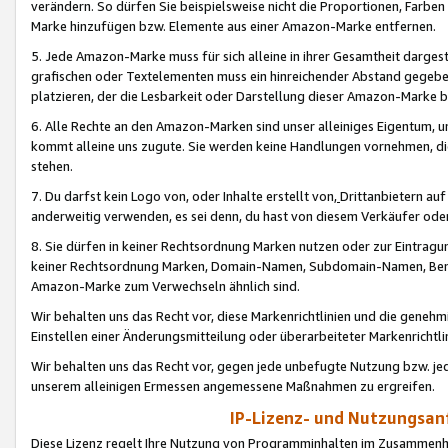
verändern. So dürfen Sie beispielsweise nicht die Proportionen, Farb
Marke hinzufügen bzw. Elemente aus einer Amazon-Marke entfernen.
5. Jede Amazon-Marke muss für sich alleine in ihrer Gesamtheit darge
grafischen oder Textelementen muss ein hinreichender Abstand gegebe
platzieren, der die Lesbarkeit oder Darstellung dieser Amazon-Marke b
6. Alle Rechte an den Amazon-Marken sind unser alleiniges Eigentum, 
kommt alleine uns zugute. Sie werden keine Handlungen vornehmen, 
stehen.
7. Du darfst kein Logo von, oder Inhalte erstellt von,
Drittanbietern au
anderweitig verwenden, es sei denn, du hast von diesem Verkäufer oder
8. Sie dürfen in keiner Rechtsordnung Marken nutzen oder zur Eintragu
keiner Rechtsordnung Marken, Domain-Namen, Subdomain-Namen, Benu
Amazon-Marke zum Verwechseln ähnlich sind.
Wir behalten uns das Recht vor, diese Markenrichtlinien und die gene
Einstellen einer Änderungsmitteilung oder überarbeiteter Markenricht
Wir behalten uns das Recht vor, gegen jede unbefugte Nutzung bzw. jede 
unserem alleinigen Ermessen angemessene Maßnahmen zu ergreifen.
IP-Lizenz- und Nutzungsan
Diese Lizenz regelt Ihre Nutzung von Programminhalten im Zusammen