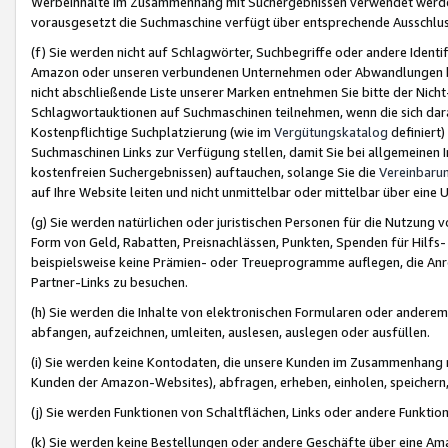
Werbeinhalte im Zusammenhang mit Suchergebnissen verwendet werden,
vorausgesetzt die Suchmaschine verfügt über entsprechende Ausschlu
(f) Sie werden nicht auf Schlagwörter, Suchbegriffe oder andere Ident
Amazon oder unseren verbundenen Unternehmen oder Abwandlungen bzw
nicht abschließende Liste unserer Marken entnehmen Sie bitte der Nich
Schlagwortauktionen auf Suchmaschinen teilnehmen, wenn die sich da
Kostenpflichtige Suchplatzierung (wie im
Vergütungskatalog
definiert
Suchmaschinen Links zur Verfügung stellen, damit Sie bei allgemeinen I
kostenfreien Suchergebnissen) auftauchen, solange Sie die
Vereinbaru
auf Ihre Website leiten und nicht unmittelbar oder mittelbar über eine
(g) Sie werden natürlichen oder juristischen Personen für die Nutzung 
Form von Geld, Rabatten, Preisnachlässen, Punkten, Spenden für Hilfs
beispielsweise keine Prämien- oder Treueprogramme auflegen, die Anrei
Partner-Links zu besuchen.
(h) Sie werden die Inhalte von elektronischen Formularen oder anderem M
abfangen, aufzeichnen, umleiten, auslesen, auslegen oder ausfüllen.
(i) Sie werden keine Kontodaten, die unsere Kunden im Zusammenhang 
Kunden der Amazon-Websites), abfragen, erheben, einholen, speichern,
(j) Sie werden Funktionen von Schaltflächen, Links oder andere Funkti
(k) Sie werden keine Bestellungen oder andere Geschäfte über eine Ama