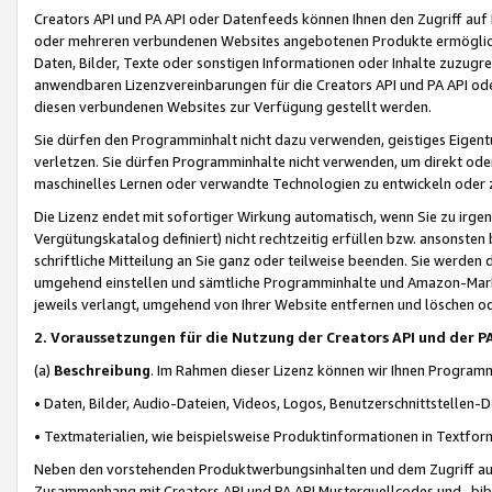
Creators API und PA API oder Datenfeeds können Ihnen den Zugriff auf D
oder mehreren verbundenen Websites angebotenen Produkte ermögliche
Daten, Bilder, Texte oder sonstigen Informationen oder Inhalte zuzugre
anwendbaren Lizenzvereinbarungen für die Creators API und PA API od
diesen verbundenen Websites zur Verfügung gestellt werden.
Sie dürfen den Programminhalt nicht dazu verwenden, geistiges Eigent
verletzen. Sie dürfen Programminhalte nicht verwenden, um direkt ode
maschinelles Lernen oder verwandte Technologien zu entwickeln oder zu
Die Lizenz endet mit sofortiger Wirkung automatisch, wenn Sie zu irg
Vergütungskatalog definiert) nicht rechtzeitig erfüllen bzw. ansonsten
schriftliche Mitteilung an Sie ganz oder teilweise beenden. Sie werden
umgehend einstellen und sämtliche Programminhalte und Amazon-Marke
jeweils verlangt, umgehend von Ihrer Website entfernen und löschen od
2. Voraussetzungen für die Nutzung der Creators API und der P
(a)
Beschreibung
. Im Rahmen dieser Lizenz können wir Ihnen Programmi
• Daten, Bilder, Audio-Dateien, Videos, Logos, Benutzerschnittstellen-
• Textmaterialien, wie beispielsweise Produktinformationen in Textfor
Neben den vorstehenden Produktwerbungsinhalten und dem Zugriff auf 
Zusammenhang mit Creators API und PA API Musterquellcodes und -bibli