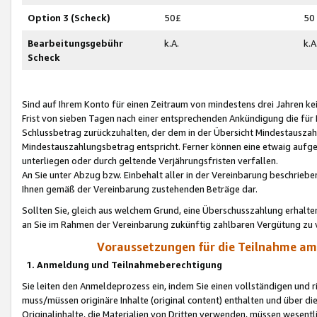
Option 3 (Scheck)
50£
50
Bearbeitungsgebühr
k.A.
k.A
Scheck
Sind auf Ihrem Konto für einen Zeitraum von mindestens drei Jahren kein
Frist von sieben Tagen nach einer entsprechenden Ankündigung die für
Schlussbetrag zurückzuhalten, der dem in der Übersicht Mindestausz
Mindestauszahlungsbetrag entspricht. Ferner können eine etwaig aufg
unterliegen oder durch geltende Verjährungsfristen verfallen.
An Sie unter Abzug bzw. Einbehalt aller in der Vereinbarung beschrieb
Ihnen gemäß der Vereinbarung zustehenden Beträge dar.
Sollten Sie, gleich aus welchem Grund, eine Überschusszahlung erhalte
an Sie im Rahmen der Vereinbarung zukünftig zahlbaren Vergütung zu 
Voraussetzungen für die Teilnahme a
1. Anmeldung und Teilnahmeberechtigung
Sie leiten den Anmeldeprozess ein, indem Sie einen vollständigen und 
muss/müssen originäre Inhalte (original content) enthalten und über d
Originalinhalte, die Materialien von Dritten verwenden, müssen wese