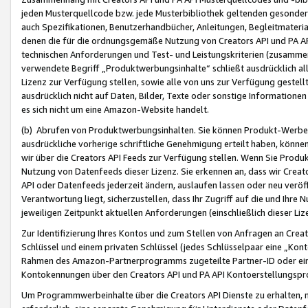
jeden Musterquellcode bzw. jede Musterbibliothek geltenden gesonder
auch Spezifikationen, Benutzerhandbücher, Anleitungen, Begleitmaterial
denen die für die ordnungsgemäße Nutzung von Creators API und PA A
technischen Anforderungen und Test- und Leistungskriterien (zusammen
verwendete Begriff „Produktwerbungsinhalte“ schließt ausdrücklich al
Lizenz zur Verfügung stellen, sowie alle von uns zur Verfügung gestel
ausdrücklich nicht auf Daten, Bilder, Texte oder sonstige Informatione
es sich nicht um eine Amazon-Website handelt.
(b) Abrufen von Produktwerbungsinhalten. Sie können Produkt-Werbein
ausdrückliche vorherige schriftliche Genehmigung erteilt haben, könn
wir über die Creators API Feeds zur Verfügung stellen. Wenn Sie Produk
Nutzung von Datenfeeds dieser Lizenz. Sie erkennen an, dass wir Creat
API oder Datenfeeds jederzeit ändern, auslaufen lassen oder neu veröffe
Verantwortung liegt, sicherzustellen, dass Ihr Zugriff auf die und Ihr
jeweiligen Zeitpunkt aktuellen Anforderungen (einschließlich dieser Liz
Zur Identifizierung Ihres Kontos und zum Stellen von Anfragen an Crea
Schlüssel und einem privaten Schlüssel (jedes Schlüsselpaar eine „Kon
Rahmen des Amazon-Partnerprogramms zugeteilte Partner-ID oder ein
Kontokennungen über den Creators API und PA API Kontoerstellungspro
Um Programmwerbeinhalte über die Creators API Dienste zu erhalten, m