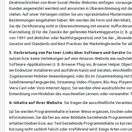
Direktnachrichten von Ihren Social-Media-Websites einfügen. vorausg
Kunden angemeldet werden) und ansonsten in Übereinstimmung mit der
stehen. Auf unser Verlangen stellen Sie uns repräsentative Mustermater
Bestimmungen eingehalten haben. Wir werden die Form und den Inhalt, di
Sie die Zertifizierung nicht in Übereinstimmung mit unserer Aufforderu
Klarstellung: (i) Für die Zwecke der geltenden Marketinggesetze (z. 
von 1991 und ähnlicher oder Nachfolgegesetze) sind Sie der „Absender“ j
Gesetze und Standards und Best Practices der Marketingbranche für 
5. Verbreitung von Partner-Links über Software und Geräte
Sie
nutzen bzw. keine Verlinkungen auf eine Amazon-Website wie nachsteh
Software-Applikationen (z. B. Browser Plug-ins, Browser Helper Objec
ein Endnutzer installieren und ausführen kann) und Geräten, einschlie
Zugelassenen Mobilen Anwendungen); oder (b) im Zusammenhang mit bzw.
Satellitenempfangsgeräte, Streaming-Video-Playern, Blu-Ray-Playern 
Viera Cast oder Vizio Internet Apps). Sie werden ohne ausdrückliche v
Entwicklung von Modellen des maschinellen Lernens oder verwandter 
6. Inhalte auf Ihrer Website
. Sie tragen die ausschließliche Verantwo
(a) Sie werden Programminhalte in keiner Weise ergänzen, löschen oder
Informationen; Sie dürfen aus einer Bilddatei bestehende Programminhal
erhalten bleiben bzw. aus Text bestehende Programminhalte so kürzen, 
Kürzung nicht sachlich falsch oder irreführend wird. Einige Arten von L