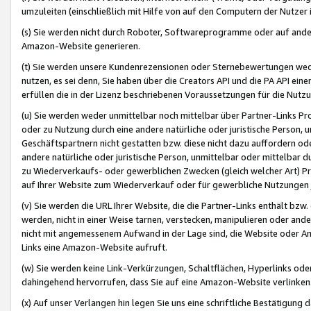
umzuleiten (einschließlich mit Hilfe von auf den Computern der Nutzer i
(s) Sie werden nicht durch Roboter, Softwareprogramme oder auf andere
Amazon-Website generieren.
(t) Sie werden unsere Kundenrezensionen oder Sternebewertungen wed
nutzen, es sei denn, Sie haben über die Creators API und die PA API e
erfüllen die in der Lizenz beschriebenen Voraussetzungen für die Nutzu
(u) Sie werden weder unmittelbar noch mittelbar über Partner-Links P
oder zu Nutzung durch eine andere natürliche oder juristische Person,
Geschäftspartnern nicht gestatten bzw. diese nicht dazu auffordern od
andere natürliche oder juristische Person, unmittelbar oder mittelbar
zu Wiederverkaufs- oder gewerblichen Zwecken (gleich welcher Art) 
auf Ihrer Website zum Wiederverkauf oder für gewerbliche Nutzungen 
(v) Sie werden die URL Ihrer Website, die die Partner-Links enthält b
werden, nicht in einer Weise tarnen, verstecken, manipulieren oder and
nicht mit angemessenem Aufwand in der Lage sind, die Website oder A
Links eine Amazon-Website aufruft.
(w) Sie werden keine Link-Verkürzungen, Schaltflächen, Hyperlinks ode
dahingehend hervorrufen, dass Sie auf eine Amazon-Website verlinken
(x) Auf unser Verlangen hin legen Sie uns eine schriftliche Bestätigung