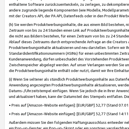
enthaltene Software zurückzuentwickeln, zu zerlegen, zu dekompilier
andere zugrunde liegende Komponenten (wie Modelle, Modellparameter
mit der Creators API, der PA API, Datenfeeds oder in den Produkt Werb
(h) Sie werden Produktwerbungsinhalte, die aus einem Bild bestehen, ni
Zeitraum von bis zu 24 Stunden einen Link auf Produktwerbungsinhalte
die nicht aus Bildern bestehen, für einen Zeitraum von bis zu 24 Stund
Ablauf dieses Zeitraums durch entsprechende Anfrage an die Creators 
Produktwerbungsinhalte aktualisieren und neu darstellen. Sofern wir Ih
Standardidentifikationsnummern (ASINs) für einen unbestimmten Zeitra
Kundenanwendung, dürfen unbeschadet des Vorstehenden Produktwerbu
Zwischenspeicher abgelegt werden. Auf unser Verlangen werden Sie un
die Produktwerbungsinhalte enthält oder nutzt, damit wir Ihre Einhalt
(i) Wenn Sie seltener als stündlich Produktwerbungsinhalte aus Datenfe
Anwendung angezeigten Produktwerbungsinhalte aktualisieren, werden 
Datums-/Uhrzeitstempel einfügen. Wenn Sie jedoch die in Ihrer Anwe
und aktualisiert haben, kann der Datumsteil des Stempels entfallen. Dies
• Preis auf [Amazon-Website einfügen]: [EUR/GBP] 32,77 (Stand 07.01.
• Preis auf [Amazon-Website einfügen]: [EUR/GBP] 32,77 (Stand 14:11 
Außerdem müssen Sie den folgenden Haftungsausschluss entweder neb
ein Pop-up-Fenster, ein Pop-up-Skript oder ein sonstiges vergleichba