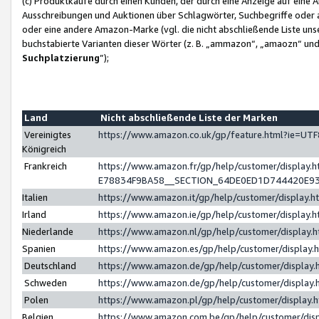
(c) Produktkäufe durch einen Kunden, der durch eine Anzeige auf eine 
Ausschreibungen und Auktionen über Schlagwörter, Suchbegriffe oder 
oder eine andere Amazon-Marke (vgl. die nicht abschließende Liste un
buchstabierte Varianten dieser Wörter (z. B. „ammazon“, „amaozn“ und „
Suchplatzierung
”);
Land
Nicht abschließende Liste der Marken
Vereinigtes
https://www.amazon.co.uk/gp/feature.html?ie=U
Königreich
Frankreich
https://www.amazon.fr/gp/help/customer/displa
E78834F9BA58__SECTION_64DE0ED1D744420E9
Italien
https://www.amazon.it/gp/help/customer/display
Irland
https://www.amazon.ie/gp/help/customer/displa
Niederlande
https://www.amazon.nl/gp/help/customer/display
Spanien
https://www.amazon.es/gp/help/customer/display
Deutschland
https://www.amazon.de/gp/help/customer/displa
Schweden
https://www.amazon.de/gp/help/customer/displa
Polen
https://www.amazon.pl/gp/help/customer/display
Belgien
https://www.amazon.com.be/gp/help/customer/d