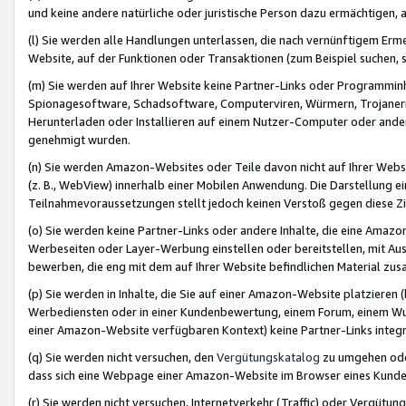
und keine andere natürliche oder juristische Person dazu ermächtigen, a
(l) Sie werden alle Handlungen unterlassen, die nach vernünftigem Erme
Website, auf der Funktionen oder Transaktionen (zum Beispiel suchen, s
(m) Sie werden auf Ihrer Website keine Partner-Links oder Programmin
Spionagesoftware, Schadsoftware, Computerviren, Würmern, Trojaner
Herunterladen oder Installieren auf einem Nutzer-Computer oder ande
genehmigt wurden.
(n) Sie werden Amazon-Websites oder Teile davon nicht auf Ihrer Websi
(z. B., WebView) innerhalb einer Mobilen Anwendung. Die Darstellung ein
Teilnahmevoraussetzungen stellt jedoch keinen Verstoß gegen diese Zif
(o) Sie werden keine Partner-Links oder andere Inhalte, die eine Am
Werbeseiten oder Layer-Werbung einstellen oder bereitstellen, mit Au
bewerben, die eng mit dem auf Ihrer Website befindlichen Material z
(p) Sie werden in Inhalte, die Sie auf einer Amazon-Website platzier
Werbediensten oder in einer Kundenbewertung, einem Forum, einem Wun
einer Amazon-Website verfügbaren Kontext) keine Partner-Links integr
(q) Sie werden nicht versuchen, den
Vergütungskatalog
zu umgehen oder
dass sich eine Webpage einer Amazon-Website im Browser eines Kunden 
(r) Sie werden nicht versuchen, Internetverkehr (Traffic) oder Vergü