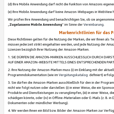
(d) Ihre Mobile Anwendung darf nicht die Funktion von Amazons eige
(e) Ihre Mobile Anwendung darf keine Amazon-Webpages in WebView 
Wir prüfen Ihre Anwendung und benachrichtigen Sie, ob sie angenomm
„
Zugelassene Mobile Anwendung
“ im Sinne der
Vereinbarung
.
Markenrichtlinien für das 
Diese Richtlinien gelten für die Nutzung der Marken, die wir Ihnen als 
müssen jederzeit strikt eingehalten werden, und jede Nutzung der Ama
Lizenzen bezüglich Ihrer Nutzung der Amazon-Marken.
1. SIE DÜRFEN DIE AMAZON-MARKEN AUSSCHLIESSLICH DURCH DARS
AUF EINER AMAZON-WEBSITE MITTELS EINES ENTSPRECHENDEN PART
2. Ihre Nutzung der Amazon-Marken muss (i) im Einklang mit der aktuells
Programmdokumentation (wie im
Vergütungskatalog
definiert) erfolg
3. Sie dürfen die Amazon-Marken ausschließlich für den in der Progr
nicht wie folgt nutzen oder darstellen: (i) in einer Weise, die ein Spo
Produkte und Dienstleistungen zu verunglimpfen, (iii) in einer Weise
schädigen könnte, oder (iv) in Offline-Materialien oder E-Mails (z. B.
Dokumenten oder mündlicher Werbung).
4. Wir werden Ihnen ein Bild bzw. Bilder der Amazon-Marken zur Verfüg