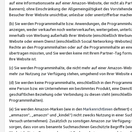
auf eine Informationsseite auf einer Amazon-Website, der nicht als Part
Bannern); ohne Einschränkung der Allgemeingültigkeit des Vorstehende
Besucher Ihrer Website unsichtbar, unlesbar oder unentzifferbar mache
(b) Sie werden Programminhalte bzw. Anwendungen, die Programminhalt
anzeigen, weder verkaufen noch weiterverkaufen, weitergeben, unterli
innerhalb von Werbung außerhalb Ihrer Website (einschließlich Werbun
Website oder einem Dienst (einschließlich Social Networking-Website
Rechte an den Programminhalten oder auf die Programminhalte an eine a
übertragen müssten, und Sie werden keine mit Ihrem Partner-Tag formati
Ihre Website ist.
(c) Sie werden Programminhalte, die nicht mehr auf einer Amazon-Websit
mehr zur Nutzung zur Verfügung stehen, umgehend von Ihrer Website e
(d) Sie werden keine Programminhalte, einschließlich in den Programmin
eine Person bzw. ein Unternehmen ein bestimmtes Produkt, eine Dienstle
geschäftlichen Beziehung oder Verbindung zu diesen steht (einschließli
Programminhalten).
(e) Sie werden Amazon-Marken (wie in den
Markenrichtlinien
definiert) 
„ammazon“, „amaozn“ und „kindel“) nicht zwecks Nutzung in einer Suc
Versuch unternehmen). Zusätzlich zu sonstigen Amazon zur Verfügung 
sorgen, dass von uns benannte Suchmaschinen Geschützte Begriffe (wie 