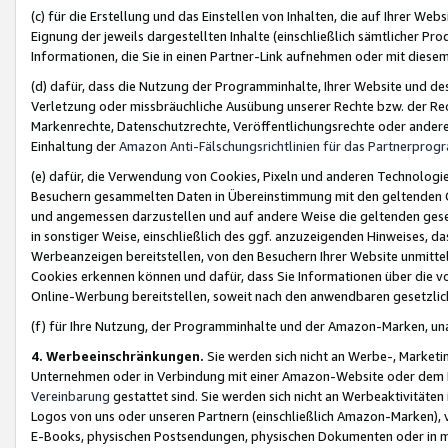
(c) für die Erstellung und das Einstellen von Inhalten, die auf Ihrer We
Eignung der jeweils dargestellten Inhalte (einschließlich sämtlicher 
Informationen, die Sie in einen Partner-Link aufnehmen oder mit diese
(d) dafür, dass die Nutzung der Programminhalte, Ihrer Website und des 
Verletzung oder missbräuchliche Ausübung unserer Rechte bzw. der Recht
Markenrechte, Datenschutzrechte, Veröffentlichungsrechte oder anderer
Einhaltung der
Amazon Anti-Fälschungsrichtlinien für das Partnerpro
(e) dafür, die Verwendung von Cookies, Pixeln und anderen Technologien
Besuchern gesammelten Daten in Übereinstimmung mit den geltenden Ge
und angemessen darzustellen und auf andere Weise die geltenden geset
in sonstiger Weise, einschließlich des ggf. anzuzeigenden Hinweises, d
Werbeanzeigen bereitstellen, von den Besuchern Ihrer Website unmitte
Cookies erkennen können und dafür, dass Sie Informationen über die v
Online-Werbung bereitstellen, soweit nach den anwendbaren gesetzlic
(f) für Ihre Nutzung, der Programminhalte und der Amazon-Marken, u
4. Werbeeinschränkungen.
Sie werden sich nicht an Werbe-, Market
Unternehmen oder in Verbindung mit einer Amazon-Website oder dem Pa
Vereinbarung
gestattet sind. Sie werden sich nicht an Werbeaktivitäten
Logos von uns oder unseren Partnern (einschließlich Amazon-Marken), 
E-Books, physischen Postsendungen, physischen Dokumenten oder in 