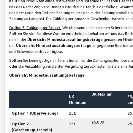
Kauf von Produkten eingelöst werden und unterliegen unseren Geschäf
uns das Recht vor, Vergütungen zurückzuhalten, bis der fällige Gesamt
das Recht vor, den Teil der Zahlungen, der den in der Zahlungstabelle 
Zahlungsart angibst. Die Zahlung per Amazon-Geschenkgutschein ist in
Option 3: Zahlung per Scheck.
Wir übersenden Ihnen einen Scheck in Höh
Sollten Sie sich für diese Option entscheiden, behalten wir uns das Rec
den in der
Übersicht Mindestauszahlungsbeträge
genannten Mindest
der
Übersicht Mindestauszahlungsbeträge
angegebene Bearbeitung
und Schweden nicht verfügbar.
Sollten Sie keine gültigen Informationen für die Zahlungsoption bereit
oder die Auszahlung verdienter Vergütung zurückhalten, bis Sie eine A
Übersicht Mindestauszahlungsbeträge
UK Maxium
UK
FR,
Minimum
un
Option 1 (Überweisung)
25£
25
£5,000
Option 2
25£
25
(Geschenkgutschein)