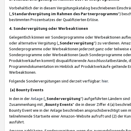
Vorbehaltlich der in diesem Vergütungskatalog beschriebenen Einschr
(„
Standardvergütung im Rahmen des Partnerprogramms
“) besc
bestimmten Prozentsatzes der Qualifizierten Erlöse.
4. Sondervergütung oder Werbeaktionen
Gelegentlich können wir Sonderprogramme oder Werbeaktionen auflegen,
oder alternative Vergütung („
Sondervergütung
”) zu verdienen. Amazo
Sonderprogramme oder Werbeaktionen jederzeit ganz oder teilweise einz
Sonderprogramme oder Werbeaktionen (auch Sonderprogramme oder We
Produktverkäufen kommt) disqualifizierende Ausschlusstatbestände, di
Programmdokumentation im Hinblick auf Produktverkäufe geltende E
Werbeaktionen.
Folgende Sondervergütungen sind derzeit verfügbar:
hier
.
(a) Bounty Events
In den in der
Anlage
(„
Sondervergütung
“) aufgeführten Ländern sind
Zusammenhang mit „
Bounty Events
“ die in dieser Ziffer 4 (a) besch
Bounty Event wie in der Anlage beschrieben anspruchsberechtigt sein mu
teilnehmende Startseite einer Amazon-Website aufruft und (2) der Kun
ausführt.
Amazon zahlt keine Sondervergütung, wenn das zugrundeliegende Boun