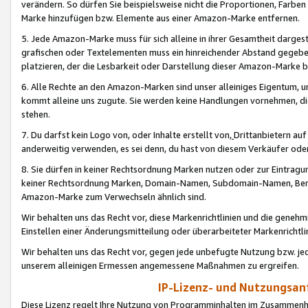
verändern. So dürfen Sie beispielsweise nicht die Proportionen, Farb
Marke hinzufügen bzw. Elemente aus einer Amazon-Marke entfernen.
5. Jede Amazon-Marke muss für sich alleine in ihrer Gesamtheit darge
grafischen oder Textelementen muss ein hinreichender Abstand gegebe
platzieren, der die Lesbarkeit oder Darstellung dieser Amazon-Marke b
6. Alle Rechte an den Amazon-Marken sind unser alleiniges Eigentum, 
kommt alleine uns zugute. Sie werden keine Handlungen vornehmen, 
stehen.
7. Du darfst kein Logo von, oder Inhalte erstellt von,
Drittanbietern au
anderweitig verwenden, es sei denn, du hast von diesem Verkäufer oder
8. Sie dürfen in keiner Rechtsordnung Marken nutzen oder zur Eintragu
keiner Rechtsordnung Marken, Domain-Namen, Subdomain-Namen, Benu
Amazon-Marke zum Verwechseln ähnlich sind.
Wir behalten uns das Recht vor, diese Markenrichtlinien und die gene
Einstellen einer Änderungsmitteilung oder überarbeiteter Markenricht
Wir behalten uns das Recht vor, gegen jede unbefugte Nutzung bzw. jede 
unserem alleinigen Ermessen angemessene Maßnahmen zu ergreifen.
IP-Lizenz- und Nutzungsan
Diese Lizenz regelt Ihre Nutzung von Programminhalten im Zusammen