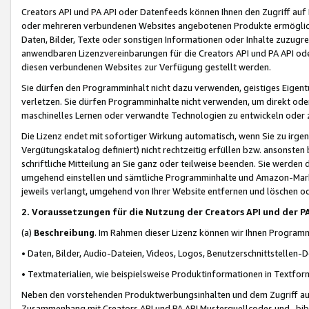
Creators API und PA API oder Datenfeeds können Ihnen den Zugriff auf D
oder mehreren verbundenen Websites angebotenen Produkte ermögliche
Daten, Bilder, Texte oder sonstigen Informationen oder Inhalte zuzugre
anwendbaren Lizenzvereinbarungen für die Creators API und PA API od
diesen verbundenen Websites zur Verfügung gestellt werden.
Sie dürfen den Programminhalt nicht dazu verwenden, geistiges Eigent
verletzen. Sie dürfen Programminhalte nicht verwenden, um direkt ode
maschinelles Lernen oder verwandte Technologien zu entwickeln oder zu
Die Lizenz endet mit sofortiger Wirkung automatisch, wenn Sie zu irg
Vergütungskatalog definiert) nicht rechtzeitig erfüllen bzw. ansonsten
schriftliche Mitteilung an Sie ganz oder teilweise beenden. Sie werden
umgehend einstellen und sämtliche Programminhalte und Amazon-Marke
jeweils verlangt, umgehend von Ihrer Website entfernen und löschen od
2. Voraussetzungen für die Nutzung der Creators API und der P
(a)
Beschreibung
. Im Rahmen dieser Lizenz können wir Ihnen Programmi
• Daten, Bilder, Audio-Dateien, Videos, Logos, Benutzerschnittstellen-
• Textmaterialien, wie beispielsweise Produktinformationen in Textfor
Neben den vorstehenden Produktwerbungsinhalten und dem Zugriff auf 
Zusammenhang mit Creators API und PA API Musterquellcodes und -bibli