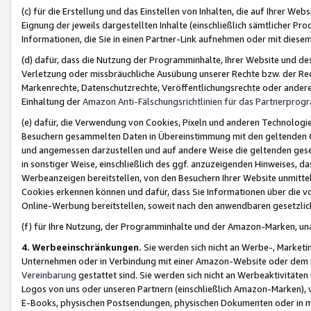
(c) für die Erstellung und das Einstellen von Inhalten, die auf Ihrer We
Eignung der jeweils dargestellten Inhalte (einschließlich sämtlicher 
Informationen, die Sie in einen Partner-Link aufnehmen oder mit diese
(d) dafür, dass die Nutzung der Programminhalte, Ihrer Website und des 
Verletzung oder missbräuchliche Ausübung unserer Rechte bzw. der Recht
Markenrechte, Datenschutzrechte, Veröffentlichungsrechte oder anderer
Einhaltung der
Amazon Anti-Fälschungsrichtlinien für das Partnerpro
(e) dafür, die Verwendung von Cookies, Pixeln und anderen Technologien
Besuchern gesammelten Daten in Übereinstimmung mit den geltenden Ge
und angemessen darzustellen und auf andere Weise die geltenden geset
in sonstiger Weise, einschließlich des ggf. anzuzeigenden Hinweises, d
Werbeanzeigen bereitstellen, von den Besuchern Ihrer Website unmitte
Cookies erkennen können und dafür, dass Sie Informationen über die v
Online-Werbung bereitstellen, soweit nach den anwendbaren gesetzlic
(f) für Ihre Nutzung, der Programminhalte und der Amazon-Marken, u
4. Werbeeinschränkungen.
Sie werden sich nicht an Werbe-, Market
Unternehmen oder in Verbindung mit einer Amazon-Website oder dem Pa
Vereinbarung
gestattet sind. Sie werden sich nicht an Werbeaktivitäten
Logos von uns oder unseren Partnern (einschließlich Amazon-Marken), 
E-Books, physischen Postsendungen, physischen Dokumenten oder in 