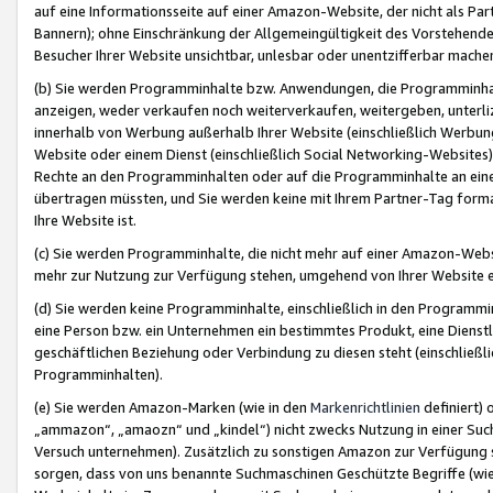
auf eine Informationsseite auf einer Amazon-Website, der nicht als Part
Bannern); ohne Einschränkung der Allgemeingültigkeit des Vorstehende
Besucher Ihrer Website unsichtbar, unlesbar oder unentzifferbar mache
(b) Sie werden Programminhalte bzw. Anwendungen, die Programminhalt
anzeigen, weder verkaufen noch weiterverkaufen, weitergeben, unterli
innerhalb von Werbung außerhalb Ihrer Website (einschließlich Werbun
Website oder einem Dienst (einschließlich Social Networking-Website
Rechte an den Programminhalten oder auf die Programminhalte an eine a
übertragen müssten, und Sie werden keine mit Ihrem Partner-Tag formati
Ihre Website ist.
(c) Sie werden Programminhalte, die nicht mehr auf einer Amazon-Websit
mehr zur Nutzung zur Verfügung stehen, umgehend von Ihrer Website e
(d) Sie werden keine Programminhalte, einschließlich in den Programmin
eine Person bzw. ein Unternehmen ein bestimmtes Produkt, eine Dienstle
geschäftlichen Beziehung oder Verbindung zu diesen steht (einschließli
Programminhalten).
(e) Sie werden Amazon-Marken (wie in den
Markenrichtlinien
definiert) 
„ammazon“, „amaozn“ und „kindel“) nicht zwecks Nutzung in einer Suc
Versuch unternehmen). Zusätzlich zu sonstigen Amazon zur Verfügung 
sorgen, dass von uns benannte Suchmaschinen Geschützte Begriffe (wie 