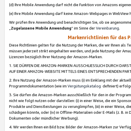
(d) Ihre Mobile Anwendung darf nicht die Funktion von Amazons eige
(e) Ihre Mobile Anwendung darf keine Amazon-Webpages in WebView 
Wir prüfen Ihre Anwendung und benachrichtigen Sie, ob sie angenomm
„
Zugelassene Mobile Anwendung
“ im Sinne der
Vereinbarung
.
Markenrichtlinien für das 
Diese Richtlinien gelten für die Nutzung der Marken, die wir Ihnen als 
müssen jederzeit strikt eingehalten werden, und jede Nutzung der Ama
Lizenzen bezüglich Ihrer Nutzung der Amazon-Marken.
1. SIE DÜRFEN DIE AMAZON-MARKEN AUSSCHLIESSLICH DURCH DARS
AUF EINER AMAZON-WEBSITE MITTELS EINES ENTSPRECHENDEN PART
2. Ihre Nutzung der Amazon-Marken muss (i) im Einklang mit der aktuells
Programmdokumentation (wie im
Vergütungskatalog
definiert) erfolg
3. Sie dürfen die Amazon-Marken ausschließlich für den in der Progr
nicht wie folgt nutzen oder darstellen: (i) in einer Weise, die ein Spo
Produkte und Dienstleistungen zu verunglimpfen, (iii) in einer Weise
schädigen könnte, oder (iv) in Offline-Materialien oder E-Mails (z. B.
Dokumenten oder mündlicher Werbung).
4. Wir werden Ihnen ein Bild bzw. Bilder der Amazon-Marken zur Verfüg