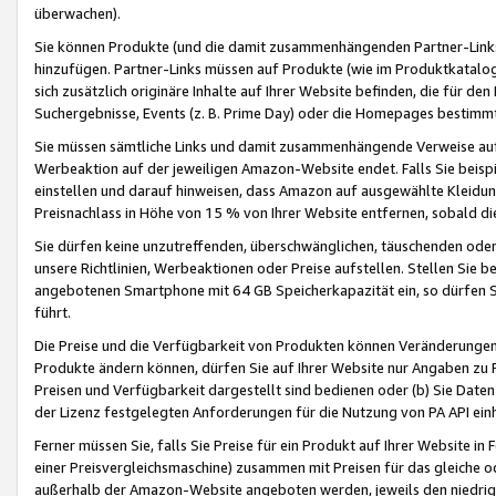
überwachen).
Sie können Produkte (und die damit zusammenhängenden Partner-Links)
hinzufügen. Partner-Links müssen auf Produkte (wie im Produktkatalog de
sich zusätzlich originäre Inhalte auf Ihrer Website befinden, die für 
Suchergebnisse, Events (z. B. Prime Day) oder die Homepages bestimmte
Sie müssen sämtliche Links und damit zusammenhängende Verweise auf z
Werbeaktion auf der jeweiligen Amazon-Website endet. Falls Sie beisp
einstellen und darauf hinweisen, dass Amazon auf ausgewählte Kleidun
Preisnachlass in Höhe von 15 % von Ihrer Website entfernen, sobald di
Sie dürfen keine unzutreffenden, überschwänglichen, täuschenden od
unsere Richtlinien, Werbeaktionen oder Preise aufstellen. Stellen Sie 
angebotenen Smartphone mit 64 GB Speicherkapazität ein, so dürfen S
führt.
Die Preise und die Verfügbarkeit von Produkten können Veränderungen 
Produkte ändern können, dürfen Sie auf Ihrer Website nur Angaben zu P
Preisen und Verfügbarkeit dargestellt sind bedienen oder (b) Sie Daten
der Lizenz festgelegten Anforderungen für die Nutzung von PA API einh
Ferner müssen Sie, falls Sie Preise für ein Produkt auf Ihrer Website in 
einer Preisvergleichsmaschine) zusammen mit Preisen für das gleiche o
außerhalb der Amazon-Website angeboten werden, jeweils den niedrigst