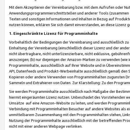
Mit dem Akzeptieren der Vereinbarung bzw. mit dem Aufrufen oder Nutz
Anwendungsprogrammierschnittstellen und anderer Tools (zusammen die
Texten und sonstigen Informationen und Inhalten in Bezug auf Produkte
nutzen können, erklären Sie sich damit einverstanden, an diese Lizenz 
1. Eingeschränkte Lizenz für Programminhalte
Vorbehaltlich der Bedingungen der Vereinbarung und ausschließlich z
Einhaltung der Vereinbarung (einschließlich dieser Lizenz und der ande
nicht übertragbare, nicht unterlizenzierbare, nicht exklusive, gebühren
anzuzeigen; (b) nur diejenigen der Amazon-Marken zu verwenden (wie in 
Programminhalte, ausschließlich auf Ihrer Website und in Übereinstimmu
API, Datenfeeds und Produkt-Werbeinhalte ausschließlich gemäß den Spe
Kopieren oder andere Verwenden von Programminhalten zugunsten Dri
Sammeln und Extrahieren von Daten. Zur Klarstellung: Zu den Program
Sie werden Programminhalte ausschließlich nach Maßgabe der Besti
hiermit eingeräumten Lizenz nutzen. Unbeschadet des Vorstehenden we
Umsätze auf eine Amazon-Website zu leiten, und werden Programminhal
Verbindung mit Programminhalten Besucher auf andere Websites als ein
unmittelbarem Zusammenhang mit den Programminhalten stehen, Links z
Nutzung der Programminhalte ausschließlich mit der betreffenden Pr
nicht mit einer anderen Webpage verlinken.