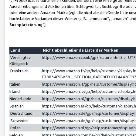
(c) Produktkäufe durch einen Kunden, der durch eine Anzeige auf eine 
Ausschreibungen und Auktionen über Schlagwörter, Suchbegriffe oder 
oder eine andere Amazon-Marke (vgl. die nicht abschließende Liste un
buchstabierte Varianten dieser Wörter (z. B. „ammazon“, „amaozn“ und „
Suchplatzierung
”);
Land
Nicht abschließende Liste der Marken
Vereinigtes
https://www.amazon.co.uk/gp/feature.html?ie=U
Königreich
Frankreich
https://www.amazon.fr/gp/help/customer/displa
E78834F9BA58__SECTION_64DE0ED1D744420E9
Italien
https://www.amazon.it/gp/help/customer/display
Irland
https://www.amazon.ie/gp/help/customer/displa
Niederlande
https://www.amazon.nl/gp/help/customer/display
Spanien
https://www.amazon.es/gp/help/customer/display
Deutschland
https://www.amazon.de/gp/help/customer/displa
Schweden
https://www.amazon.de/gp/help/customer/displa
Polen
https://www.amazon.pl/gp/help/customer/display
Belgien
https://www.amazon.com.be/gp/help/customer/d