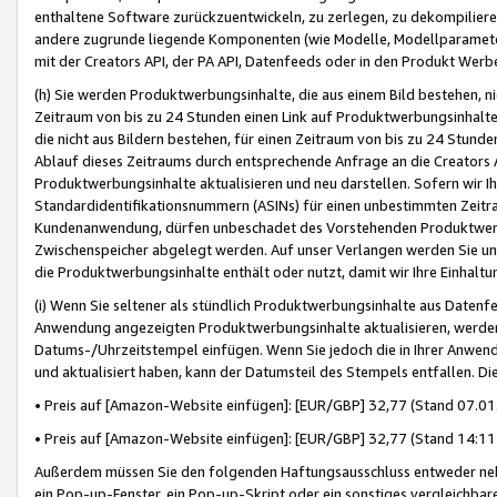
enthaltene Software zurückzuentwickeln, zu zerlegen, zu dekompilier
andere zugrunde liegende Komponenten (wie Modelle, Modellparameter
mit der Creators API, der PA API, Datenfeeds oder in den Produkt Werb
(h) Sie werden Produktwerbungsinhalte, die aus einem Bild bestehen, ni
Zeitraum von bis zu 24 Stunden einen Link auf Produktwerbungsinhalte
die nicht aus Bildern bestehen, für einen Zeitraum von bis zu 24 Stund
Ablauf dieses Zeitraums durch entsprechende Anfrage an die Creators 
Produktwerbungsinhalte aktualisieren und neu darstellen. Sofern wir Ih
Standardidentifikationsnummern (ASINs) für einen unbestimmten Zeitra
Kundenanwendung, dürfen unbeschadet des Vorstehenden Produktwerbu
Zwischenspeicher abgelegt werden. Auf unser Verlangen werden Sie un
die Produktwerbungsinhalte enthält oder nutzt, damit wir Ihre Einhalt
(i) Wenn Sie seltener als stündlich Produktwerbungsinhalte aus Datenfe
Anwendung angezeigten Produktwerbungsinhalte aktualisieren, werden 
Datums-/Uhrzeitstempel einfügen. Wenn Sie jedoch die in Ihrer Anwe
und aktualisiert haben, kann der Datumsteil des Stempels entfallen. Dies
• Preis auf [Amazon-Website einfügen]: [EUR/GBP] 32,77 (Stand 07.01.
• Preis auf [Amazon-Website einfügen]: [EUR/GBP] 32,77 (Stand 14:11 
Außerdem müssen Sie den folgenden Haftungsausschluss entweder neb
ein Pop-up-Fenster, ein Pop-up-Skript oder ein sonstiges vergleichba