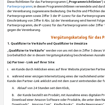
Diese Richtlinien für das Partnerprogramm („
Programmrichtlinien
“)
Partnerprogramm
; in diesen Programmrichtlinien verwendete und durch
der Vereinbarung zugewiesene Bedeutung. Die Rechte und Pflichten de
Partnerprogramm sowie Ziffer 3 der IP-Lizenz für das Partnerprogram
Einschränkung von Ziffer 6 Abs. (a) der Vereinbarung wird hiermit Fol
Partnerprogramm, die IP-Lizenz für das Partnerprogramm oder Ziffer 1
gegen die Vereinbarung.
Vergütungskatalog für das 
1. Qualifizierte Verkäufe und Qualifizierte Umsätze
„
Qualifizierte Verkäufe
“ werden von uns mit den in Ziffer 3 diese
(vorbehaltlich der in diesem Vergütungskatalog beschriebenen Ausnah
(a) Partner- Link auf Ihrer Site
:
i. ein Kunde durch Anklicken eines auf Ihrer Website platzierten Part
ii. während einer einzigen Internetsitzung eines der nachstehend unter (i)
Kunde den Partner-Link anklickt und mit dem zuerst eintretenden der f
A. Ablauf von 24 Stunden seit dem Klick,
B. der Kunde bestellt ein Produkt, mit Ausnahme eines digitalen P
Download einer Amazon Software oder Produkte, die unter dem N
Downloads“, „Amazon Coin“, „Kindle Books“, „Kindle Newspapers“, „