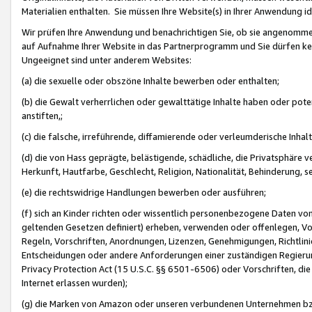
Materialien enthalten. Sie müssen Ihre Website(s) in Ihrer Anwendung ide
Wir prüfen Ihre Anwendung und benachrichtigen Sie, ob sie angenommen
auf Aufnahme Ihrer Website in das Partnerprogramm und Sie dürfen kei
Ungeeignet sind unter anderem Websites:
(a) die sexuelle oder obszöne Inhalte bewerben oder enthalten;
(b) die Gewalt verherrlichen oder gewalttätige Inhalte haben oder pot
anstiften,;
(c) die falsche, irreführende, diffamierende oder verleumderische Inha
(d) die von Hass geprägte, belästigende, schädliche, die Privatsphäre v
Herkunft, Hautfarbe, Geschlecht, Religion, Nationalität, Behinderung, 
(e) die rechtswidrige Handlungen bewerben oder ausführen;
(f) sich an Kinder richten oder wissentlich personenbezogene Daten vo
geltenden Gesetzen definiert) erheben, verwenden oder offenlegen, Vo
Regeln, Vorschriften, Anordnungen, Lizenzen, Genehmigungen, Richtlini
Entscheidungen oder andere Anforderungen einer zuständigen Regierung
Privacy Protection Act (15 U.S.C. §§ 6501-6506) oder Vorschriften, di
Internet erlassen wurden);
(g) die Marken von Amazon oder unseren verbundenen Unternehmen b