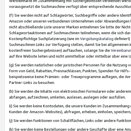
Werbeinhalte im Zusammenhang mit Suchergebnissen verwendet werden,
vorausgesetzt die Suchmaschine verfügt über entsprechende Ausschlu
(f) Sie werden nicht auf Schlagwörter, Suchbegriffe oder andere Ident
Amazon oder unseren verbundenen Unternehmen oder Abwandlungen bzw
nicht abschließende Liste unserer Marken entnehmen Sie bitte der Nich
Schlagwortauktionen auf Suchmaschinen teilnehmen, wenn die sich da
Kostenpflichtige Suchplatzierung (wie im
Vergütungskatalog
definiert
Suchmaschinen Links zur Verfügung stellen, damit Sie bei allgemeinen I
kostenfreien Suchergebnissen) auftauchen, solange Sie die
Vereinbaru
auf Ihre Website leiten und nicht unmittelbar oder mittelbar über eine
(g) Sie werden natürlichen oder juristischen Personen für die Nutzung 
Form von Geld, Rabatten, Preisnachlässen, Punkten, Spenden für Hilfs
beispielsweise keine Prämien- oder Treueprogramme auflegen, die Anrei
Partner-Links zu besuchen.
(h) Sie werden die Inhalte von elektronischen Formularen oder anderem M
abfangen, aufzeichnen, umleiten, auslesen, auslegen oder ausfüllen.
(i) Sie werden keine Kontodaten, die unsere Kunden im Zusammenhang 
Kunden der Amazon-Websites), abfragen, erheben, einholen, speichern,
(j) Sie werden Funktionen von Schaltflächen, Links oder andere Funkti
(k) Sie werden keine Bestellungen oder andere Geschäfte über eine Ama