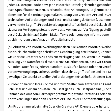
jeden Musterquellcode bzw. jede Musterbibliothek geltenden gesonder
auch Spezifikationen, Benutzerhandbücher, Anleitungen, Begleitmaterial
denen die für die ordnungsgemäße Nutzung von Creators API und PA A
technischen Anforderungen und Test- und Leistungskriterien (zusammen
verwendete Begriff „Produktwerbungsinhalte“ schließt ausdrücklich al
Lizenz zur Verfügung stellen, sowie alle von uns zur Verfügung gestel
ausdrücklich nicht auf Daten, Bilder, Texte oder sonstige Informatione
es sich nicht um eine Amazon-Website handelt.
(b) Abrufen von Produktwerbungsinhalten. Sie können Produkt-Werbein
ausdrückliche vorherige schriftliche Genehmigung erteilt haben, könn
wir über die Creators API Feeds zur Verfügung stellen. Wenn Sie Produk
Nutzung von Datenfeeds dieser Lizenz. Sie erkennen an, dass wir Creat
API oder Datenfeeds jederzeit ändern, auslaufen lassen oder neu veröffe
Verantwortung liegt, sicherzustellen, dass Ihr Zugriff auf die und Ihr
jeweiligen Zeitpunkt aktuellen Anforderungen (einschließlich dieser Liz
Zur Identifizierung Ihres Kontos und zum Stellen von Anfragen an Crea
Schlüssel und einem privaten Schlüssel (jedes Schlüsselpaar eine „Kon
Rahmen des Amazon-Partnerprogramms zugeteilte Partner-ID oder ein
Kontokennungen über den Creators API und PA API Kontoerstellungspro
Um Programmwerbeinhalte über die Creators API Dienste zu erhalten, m