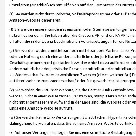
umzuleiten (einschließlich mit Hilfe von auf den Computern der Nutzer i
(s) Sie werden nicht durch Roboter, Softwareprogramme oder auf andere
Amazon-Website generieren.
(t) Sie werden unsere Kundenrezensionen oder Sternebewertungen wed
nutzen, es sei denn, Sie haben über die Creators API und die PA API e
erfüllen die in der Lizenz beschriebenen Voraussetzungen für die Nutzu
(u) Sie werden weder unmittelbar noch mittelbar über Partner-Links P
oder zu Nutzung durch eine andere natürliche oder juristische Person,
Geschäftspartnern nicht gestatten bzw. diese nicht dazu auffordern od
andere natürliche oder juristische Person, unmittelbar oder mittelbar
zu Wiederverkaufs- oder gewerblichen Zwecken (gleich welcher Art) 
auf Ihrer Website zum Wiederverkauf oder für gewerbliche Nutzungen 
(v) Sie werden die URL Ihrer Website, die die Partner-Links enthält b
werden, nicht in einer Weise tarnen, verstecken, manipulieren oder and
nicht mit angemessenem Aufwand in der Lage sind, die Website oder A
Links eine Amazon-Website aufruft.
(w) Sie werden keine Link-Verkürzungen, Schaltflächen, Hyperlinks ode
dahingehend hervorrufen, dass Sie auf eine Amazon-Website verlinken
(x) Auf unser Verlangen hin legen Sie uns eine schriftliche Bestätigung