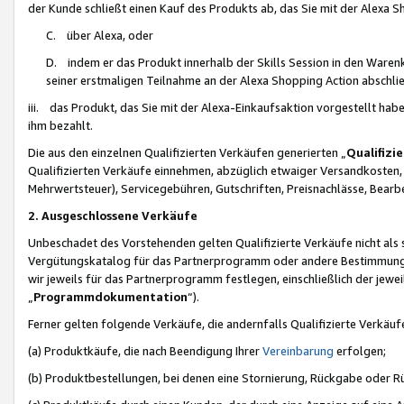
der Kunde schließt einen Kauf des Produkts ab, das Sie mit der Alexa 
C. über Alexa, oder
D. indem er das Produkt innerhalb der Skills Session in den Waren
seiner erstmaligen Teilnahme an der Alexa Shopping Action abschlie
iii. das Produkt, das Sie mit der Alexa-Einkaufsaktion vorgestellt ha
ihm bezahlt.
Die aus den einzelnen Qualifizierten Verkäufen generierten „
Qualifizi
Qualifizierten Verkäufe einnehmen, abzüglich etwaiger Versandkosten
Mehrwertsteuer), Servicegebühren, Gutschriften, Preisnachlässe, Bear
2. Ausgeschlossene Verkäufe
Unbeschadet des Vorstehenden gelten Qualifizierte Verkäufe nicht als
Vergütungskatalog für das Partnerprogramm oder andere Bestimmungen,
wir jeweils für das Partnerprogramm festlegen, einschließlich der jewe
„
Programmdokumentation
“).
Ferner gelten folgende Verkäufe, die andernfalls Qualifizierte Verkä
(a) Produktkäufe, die nach Beendigung Ihrer
Vereinbarung
erfolgen;
(b) Produktbestellungen, bei denen eine Stornierung, Rückgabe oder R