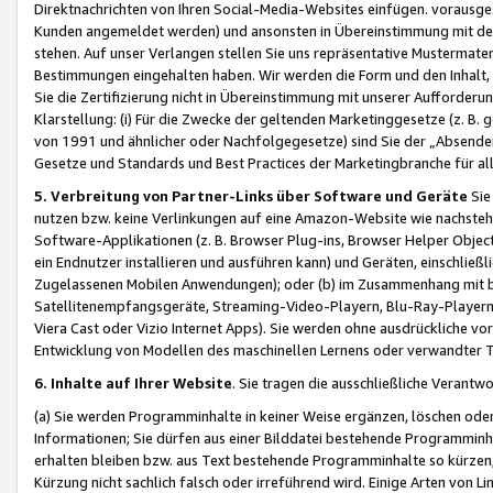
Direktnachrichten von Ihren Social-Media-Websites einfügen. vorausg
Kunden angemeldet werden) und ansonsten in Übereinstimmung mit der
stehen. Auf unser Verlangen stellen Sie uns repräsentative Mustermater
Bestimmungen eingehalten haben. Wir werden die Form und den Inhalt, di
Sie die Zertifizierung nicht in Übereinstimmung mit unserer Aufforderu
Klarstellung: (i) Für die Zwecke der geltenden Marketinggesetze (z. 
von 1991 und ähnlicher oder Nachfolgegesetze) sind Sie der „Absender“ j
Gesetze und Standards und Best Practices der Marketingbranche für 
5. Verbreitung von Partner-Links über Software und Geräte
Sie
nutzen bzw. keine Verlinkungen auf eine Amazon-Website wie nachsteh
Software-Applikationen (z. B. Browser Plug-ins, Browser Helper Objec
ein Endnutzer installieren und ausführen kann) und Geräten, einschlie
Zugelassenen Mobilen Anwendungen); oder (b) im Zusammenhang mit bzw.
Satellitenempfangsgeräte, Streaming-Video-Playern, Blu-Ray-Playern 
Viera Cast oder Vizio Internet Apps). Sie werden ohne ausdrückliche v
Entwicklung von Modellen des maschinellen Lernens oder verwandter 
6. Inhalte auf Ihrer Website
. Sie tragen die ausschließliche Verantwo
(a) Sie werden Programminhalte in keiner Weise ergänzen, löschen oder
Informationen; Sie dürfen aus einer Bilddatei bestehende Programminhal
erhalten bleiben bzw. aus Text bestehende Programminhalte so kürzen, 
Kürzung nicht sachlich falsch oder irreführend wird. Einige Arten von L