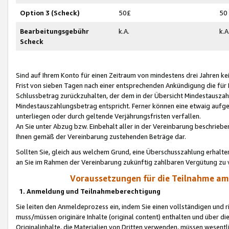
Option 3 (Scheck)
50£
50
Bearbeitungsgebühr
k.A.
k.A
Scheck
Sind auf Ihrem Konto für einen Zeitraum von mindestens drei Jahren kein
Frist von sieben Tagen nach einer entsprechenden Ankündigung die für
Schlussbetrag zurückzuhalten, der dem in der Übersicht Mindestausz
Mindestauszahlungsbetrag entspricht. Ferner können eine etwaig aufg
unterliegen oder durch geltende Verjährungsfristen verfallen.
An Sie unter Abzug bzw. Einbehalt aller in der Vereinbarung beschrieb
Ihnen gemäß der Vereinbarung zustehenden Beträge dar.
Sollten Sie, gleich aus welchem Grund, eine Überschusszahlung erhalte
an Sie im Rahmen der Vereinbarung zukünftig zahlbaren Vergütung zu 
Voraussetzungen für die Teilnahme a
1. Anmeldung und Teilnahmeberechtigung
Sie leiten den Anmeldeprozess ein, indem Sie einen vollständigen und 
muss/müssen originäre Inhalte (original content) enthalten und über d
Originalinhalte, die Materialien von Dritten verwenden, müssen wese