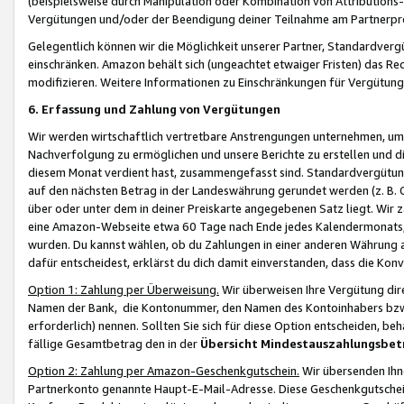
(beispielsweise durch Manipulation oder Kombination von Attributions-
Vergütungen und/oder der Beendigung deiner Teilnahme am Partnerp
Gelegentlich können wir die Möglichkeit unserer Partner, Standardv
einschränken. Amazon behält sich (ungeachtet etwaiger Fristen) das Re
modifizieren. Weitere Informationen zu Einschränkungen für Vergütung
6. Erfassung und Zahlung von Vergütungen
Wir werden wirtschaftlich vertretbare Anstrengungen unternehmen, um 
Nachverfolgung zu ermöglichen und unsere Berichte zu erstellen und di
diesem Monat verdient hast, zusammengefasst sind. Standardvergütung
auf den nächsten Betrag in der Landeswährung gerundet werden (z. B. C
über oder unter dem in deiner Preiskarte angegebenen Satz liegt. Wir
eine Amazon-Webseite etwa 60 Tage nach Ende jedes Kalendermonats, i
wurden. Du kannst wählen, ob du Zahlungen in einer anderen Währung
dafür entscheidest, erklärst du dich damit einverstanden, dass die K
Option 1: Zahlung per Überweisung.
Wir überweisen Ihre Vergütung dir
Namen der Bank, die Kontonummer, den Namen des Kontoinhabers bzw. a
erforderlich) nennen. Sollten Sie sich für diese Option entscheiden, be
fällige Gesamtbetrag den in der
Übersicht Mindestauszahlungsbet
Option 2: Zahlung per Amazon-Geschenkgutschein.
Wir übersenden Ihne
Partnerkonto genannte Haupt-E-Mail-Adresse. Diese Geschenkgutschei