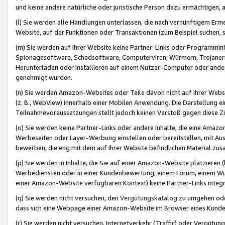
und keine andere natürliche oder juristische Person dazu ermächtigen, a
(l) Sie werden alle Handlungen unterlassen, die nach vernünftigem Erme
Website, auf der Funktionen oder Transaktionen (zum Beispiel suchen, s
(m) Sie werden auf Ihrer Website keine Partner-Links oder Programmin
Spionagesoftware, Schadsoftware, Computerviren, Würmern, Trojaner
Herunterladen oder Installieren auf einem Nutzer-Computer oder ande
genehmigt wurden.
(n) Sie werden Amazon-Websites oder Teile davon nicht auf Ihrer Websi
(z. B., WebView) innerhalb einer Mobilen Anwendung. Die Darstellung ein
Teilnahmevoraussetzungen stellt jedoch keinen Verstoß gegen diese Zif
(o) Sie werden keine Partner-Links oder andere Inhalte, die eine Am
Werbeseiten oder Layer-Werbung einstellen oder bereitstellen, mit Au
bewerben, die eng mit dem auf Ihrer Website befindlichen Material z
(p) Sie werden in Inhalte, die Sie auf einer Amazon-Website platzier
Werbediensten oder in einer Kundenbewertung, einem Forum, einem Wun
einer Amazon-Website verfügbaren Kontext) keine Partner-Links integr
(q) Sie werden nicht versuchen, den
Vergütungskatalog
zu umgehen oder
dass sich eine Webpage einer Amazon-Website im Browser eines Kunden 
(r) Sie werden nicht versuchen, Internetverkehr (Traffic) oder Vergü