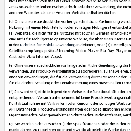
nicht mit anderen Websites als einer Amazon-Website verlinken oder i
Amazon-Website lenken (wobei jedoch Teile Ihrer Anwendung, die nich
anderen Websites als einer Amazon-Website enthalten dürfen).
(d) Ohne unsere ausdrückliche vorherige schriftliche Zustimmung werd
Nutzung mit einem Mobiltelefon oder sonstigen Mobilgerät entwickelt
(1) Websites, die nicht für die Nutzung mit solchen Geräten entwickelt
eine nicht für Mobilgeräte optimierte Website, die über einen Interne
in den
Richtlinie für Mobile Anwendungen
definiert, oder (3) Beistellge
Satellitenempfangsgeräte, Streaming-Video-Player, Blu-Ray-Player ode
Cast oder Vizio Internet-Apps).
(e) Ohne unsere ausdrückliche vorherige schriftliche Genehmigung dürfe
verwenden, um Produkt-Werbeinhalte zu aggregieren, zu analysieren, 
anderen Anwendungen, die für die Verwendung durch Personen oder Or
für die direkte Schulung oder Feinabstimmung eines maschinellen Lern
(f) Sie werden (i) nicht in irgendeiner Weise in die Funktionalität ode
entsprechenden Versuch unternehmen; (ii) keine Produktwerbungsinha
Kontaktaufnahme mit Verkäufern oder Kunden oder sonstiger Werbeaktiv
API, Datenfeeds, Produktwerbungsinhalten oder Spezifikationen erschei
Eigentumsrechte oder gewerblicher Schutzrechte, nicht entfernen, verd
(g) Sie werden nicht versuchen, (i) die Spezifikationen oder die in de
manipulieren, zu reparieren oder anderweitig abgeleitete Werke davon z