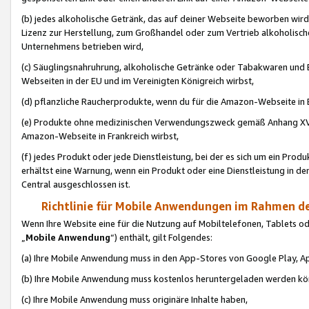
(b) jedes alkoholische Getränk, das auf deiner Webseite beworben wird
Lizenz zur Herstellung, zum Großhandel oder zum Vertrieb alkoholisch
Unternehmens betrieben wird,
(c) Säuglingsnahruhrung, alkoholische Getränke oder Tabakwaren und E
Webseiten in der EU und im Vereinigten Königreich wirbst,
(d) pflanzliche Raucherprodukte, wenn du für die Amazon-Webseite in B
(e) Produkte ohne medizinischen Verwendungszweck gemäß Anhang XVI 
Amazon-Webseite in Frankreich wirbst,
(f) jedes Produkt oder jede Dienstleistung, bei der es sich um ein Prod
erhältst eine Warnung, wenn ein Produkt oder eine Dienstleistung in de
Central ausgeschlossen ist.
Richtlinie für Mobile Anwendungen im Rahmen de
Wenn Ihre Website eine für die Nutzung auf Mobiltelefonen, Tablets 
„
Mobile Anwendung
“) enthält, gilt Folgendes:
(a) Ihre Mobile Anwendung muss in den App-Stores von Google Play, A
(b) Ihre Mobile Anwendung muss kostenlos heruntergeladen werden könn
(c) Ihre Mobile Anwendung muss originäre Inhalte haben,