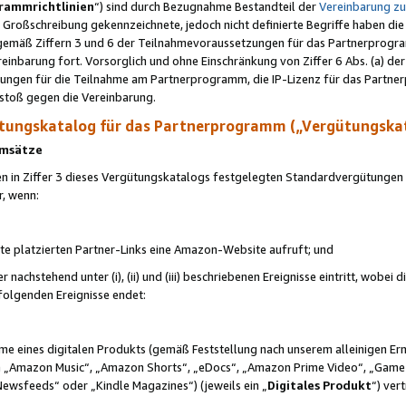
rammrichtlinien
“) sind durch Bezugnahme Bestandteil der
Vereinbarung z
Großschreibung gekennzeichnete, jedoch nicht definierte Begriffe haben die
 gemäß Ziffern 3 und 6 der Teilnahmevoraussetzungen für das Partnerprogram
nbarung fort. Vorsorglich und ohne Einschränkung von Ziffer 6 Abs. (a) der
ungen für die Teilnahme am Partnerprogramm, die IP-Lizenz für das Partner
rstoß gegen die Vereinbarung.
ungskatalog für das Partnerprogramm („Vergütungska
 Umsätze
n in Ziffer 3 dieses Vergütungskatalogs festgelegten Standardvergütungen v
r, wenn:
ite platzierten Partner-Links eine Amazon-Website aufruft; und
r nachstehend unter (i), (ii) und (iii) beschriebenen Ereignisse eintritt, wobe
 folgenden Ereignisse endet:
hme eines digitalen Produkts (gemäß Feststellung nach unserem alleinigen 
 „Amazon Music“, „Amazon Shorts“, „eDocs“, „Amazon Prime Video“, „Game
Newsfeeds“ oder „Kindle Magazines“) (jeweils ein „
Digitales Produkt
“) ver