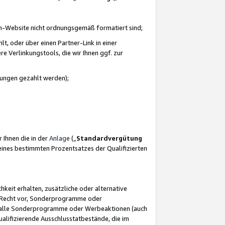
azon-Website nicht ordnungsgemäß formatiert sind;
, oder über einen Partner-Link in einer
e Verlinkungstools, die wir Ihnen ggf. zur
ütungen gezahlt werden);
 Ihnen die in der
Anlage
(„
Standardvergütung
ines bestimmten Prozentsatzes der Qualifizierten
eit erhalten, zusätzliche oder alternative
as Recht vor, Sonderprogramme oder
für alle Sonderprogramme oder Werbeaktionen (auch
lifizierende Ausschlusstatbestände, die im