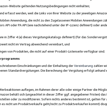
 Amazon-Website geltenden Nutzungsbedingungen nicht einhalten;
t und erfasst werden, weil die Links von Ihrer Website zu der jeweiligen Am
 Mobilen Anwendung, die nicht zu den Zugelassenen Mobilen Anwendungen zählt
s API oder PA API (wie nachstehend unter der IP-Lizenz definiert) oder ander
ie in Ziffer 4 (a) dieses Vergütungskatalogs definiert) (für das Sonderverg
weit nicht im Vertrag abweichend vereinbart, und
ngen von Produkten, die nicht auf einer Produkt-Listenseite verfügbar sind.
nerprogramms
eschriebenen Einschränkungen und der Einhaltung der
Vereinbarung
zahlen wir
ebenen Standardvergütungen. Die Berechnung der Vergütung erfolgt anhand e
beaktionen auflegen, im Rahmen derer alle oder einige Partner die Möglichk
Amazon behält sich (ungeachtet in dieser Ziffer ggf. angegebener Fristen) d
ustellen oder zu modifizieren. Sofern nichts anderes bestimmt ist, gelten 
s nicht um Produktverkäufe geht/nicht zu Produktverkäufen kommt) disqua