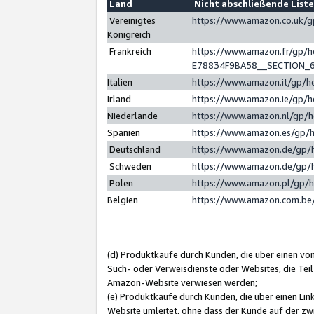
Land
Nicht abschließende List
Vereinigtes
https://www.amazon.co.uk/
Königreich
Frankreich
https://www.amazon.fr/gp/
E78834F9BA58__SECTION_
Italien
https://www.amazon.it/gp/h
Irland
https://www.amazon.ie/gp/
Niederlande
https://www.amazon.nl/gp/
Spanien
https://www.amazon.es/gp/
Deutschland
https://www.amazon.de/gp/
Schweden
https://www.amazon.de/gp/
Polen
https://www.amazon.pl/gp/
Belgien
https://www.amazon.com.be
(d) Produktkäufe durch Kunden, die über einen vo
Such- oder Verweisdienste oder Websites, die Teil
Amazon-Website verwiesen werden;
(e) Produktkäufe durch Kunden, die über einen Li
Website umleitet, ohne dass der Kunde auf der zw