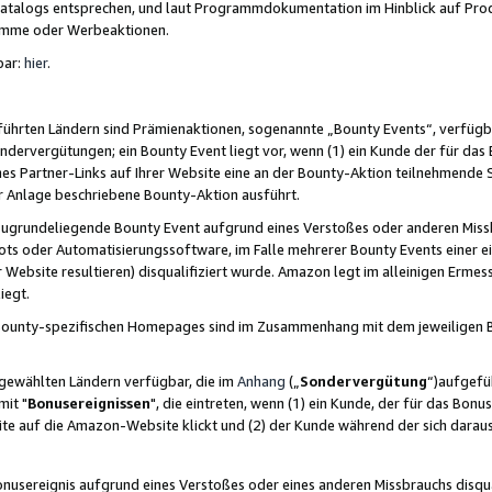
skatalogs entsprechen, und laut Programmdokumentation im Hinblick auf Pr
amme oder Werbeaktionen.
bar:
hier
.
führten Ländern sind Prämienaktionen, sogenannte „Bounty Events“, verfügb
Sondervergütungen; ein Bounty Event liegt vor, wenn (1) ein Kunde der für da
nes Partner-Links auf Ihrer Website eine an der Bounty-Aktion teilnehmende 
er Anlage beschriebene Bounty-Aktion ausführt.
ugrundeliegende Bounty Event aufgrund eines Verstoßes oder anderen Miss
ots oder Automatisierungssoftware, im Falle mehrerer Bounty Events einer e
r Website resultieren) disqualifiziert wurde. Amazon legt im alleinigen Ermess
iegt.
n Bounty-spezifischen Homepages sind im Zusammenhang mit dem jeweiligen
sgewählten Ländern verfügbar, die im
Anhang
(„
Sondervergütung
“)aufgefüh
it "
Bonusereignissen
", die eintreten, wenn (1) ein Kunde, der für das Bon
bsite auf die Amazon-Website klickt und (2) der Kunde während der sich dar
usereignis aufgrund eines Verstoßes oder eines anderen Missbrauchs disqua