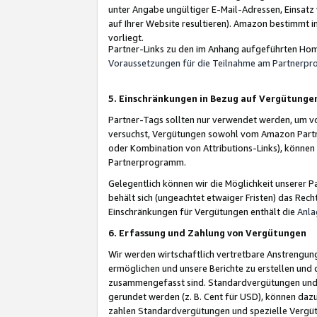
unter Angabe ungültiger E-Mail-Adressen, Einsatz
auf Ihrer Website resultieren). Amazon bestimmt i
vorliegt.
Partner-Links zu den im Anhang aufgeführten Hom
Voraussetzungen für die Teilnahme am Partnerp
5. Einschränkungen in Bezug auf Vergütunge
Partner-Tags sollten nur verwendet werden, um von 
versuchst, Vergütungen sowohl vom Amazon Partn
oder Kombination von Attributions-Links), könne
Partnerprogramm.
Gelegentlich können wir die Möglichkeit unsere
behält sich (ungeachtet etwaiger Fristen) das Rec
Einschränkungen für Vergütungen enthält die
Anla
6. Erfassung und Zahlung von Vergütungen
Wir werden wirtschaftlich vertretbare Anstrengu
ermöglichen und unsere Berichte zu erstellen und 
zusammengefasst sind. Standardvergütungen und s
gerundet werden (z. B. Cent für USD), können dazu
zahlen Standardvergütungen und spezielle Vergüt