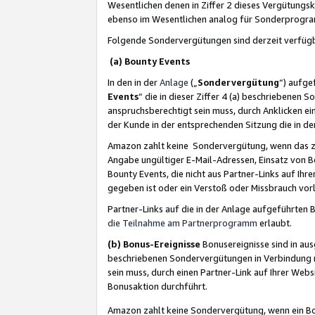
Wesentlichen denen in Ziffer 2 dieses Vergütung
ebenso im Wesentlichen analog für Sonderprogr
Folgende Sondervergütungen sind derzeit verfüg
(a) Bounty Events
In den in der
Anlage
(„
Sondervergütung
“) aufge
Events
“ die in dieser Ziffer 4 (a) beschriebenen 
anspruchsberechtigt sein muss, durch Anklicken ei
der Kunde in der entsprechenden Sitzung die in d
Amazon zahlt keine Sondervergütung, wenn das z
Angabe ungültiger E-Mail-Adressen, Einsatz von B
Bounty Events, die nicht aus Partner-Links auf Ihre
gegeben ist oder ein Verstoß oder Missbrauch vorl
Partner-Links auf die in der Anlage aufgeführte
die Teilnahme am Partnerprogramm
erlaubt.
(b) Bonus-Ereignisse
Bonusereignisse sind in au
beschriebenen Sondervergütungen in Verbindung m
sein muss, durch einen Partner-Link auf Ihrer We
Bonusaktion durchführt.
Amazon zahlt keine Sondervergütung, wenn ein Bon