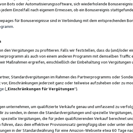
 von Bots oder Automatisierungssoftware, sich wiederholende Bonusereignisse
n jedem Einzelfall nach eigenem Ermessen, ob ein Bonusereignis stattgefund
epages für Bonusereignisse sind in Verbindung mit dem entsprechenden Bonu
rogramm
.
n
den Vergütungen zu profitieren. Falls wir feststellen, dass du (und/oder ein
erprogramm als auch von einem anderen Programm mit demselben Traffic ei
n wir Maßnahmen ergreifen, einschließlich der Einbehaltung von Vergütunge
r Partner, Standardvergütungen im Rahmen des Partnerprogramms oder Sonde
ht vor, Einschränkungen jederzeit ganz oder teilweise aufzuheben oder zu mod
ge
(„
Einschränkungen für Vergütungen
“).
ngen unternehmen, um qualifizierte Verkäufe genau und umfassend zu verfol
dir zu senden, in denen die Standardvergütungen und spezielle Vergütungen, 
pezielle Vergütungen, die für jeden qualifizierenden Verkauf berechnet un
 führen, dass dein effektiver Provisionssatz geringfügig über oder unter dem
ungen in der Standardwährung für eine Amazon-Webseite etwa 60 Tage nach