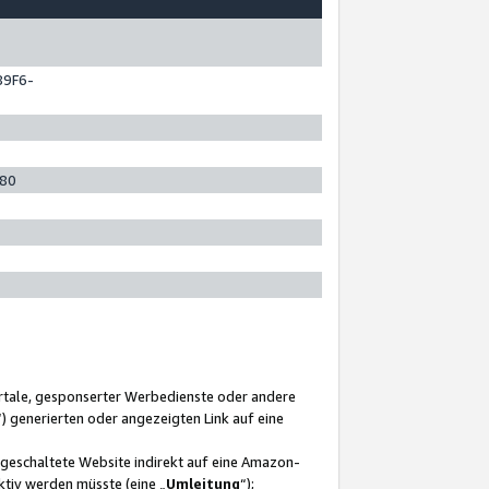
89F6-
280
ortale, gesponserter Werbedienste oder andere
“) generierten oder angezeigten Link auf eine
ngeschaltete Website indirekt auf eine Amazon-
ktiv werden müsste (eine „
Umleitung
“);