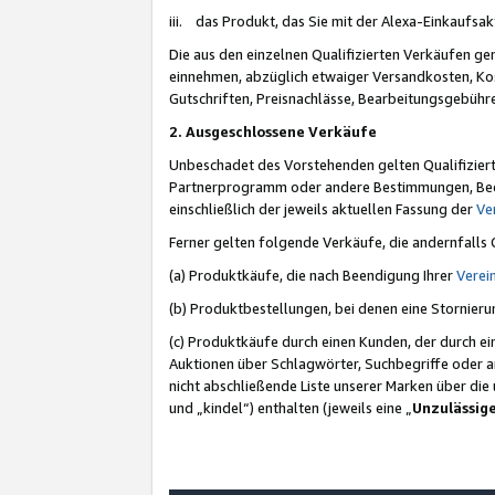
iii. das Produkt, das Sie mit der Alexa-Einkaufsa
Die aus den einzelnen Qualifizierten Verkäufen gen
einnehmen, abzüglich etwaiger Versandkosten, Ko
Gutschriften, Preisnachlässe, Bearbeitungsgebühr
2. Ausgeschlossene Verkäufe
Unbeschadet des Vorstehenden gelten Qualifiziert
Partnerprogramm oder andere Bestimmungen, Beding
einschließlich der jeweils aktuellen Fassung der
Ve
Ferner gelten folgende Verkäufe, die andernfalls
(a) Produktkäufe, die nach Beendigung Ihrer
Verei
(b) Produktbestellungen, bei denen eine Stornier
(c) Produktkäufe durch einen Kunden, der durch e
Auktionen über Schlagwörter, Suchbegriffe oder a
nicht abschließende Liste unserer Marken über di
und „kindel“) enthalten (jeweils eine „
Unzulässig