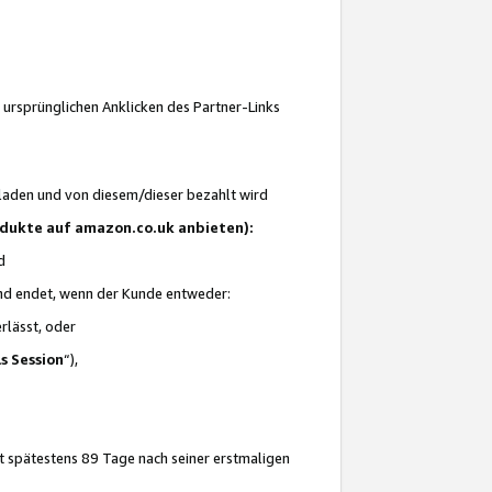
 ursprünglichen Anklicken des Partner-Links
laden und von diesem/dieser bezahlt wird
rodukte auf amazon.co.uk anbieten):
d
 und endet, wenn der Kunde entweder:
erlässt, oder
ls Session
“),
t spätestens 89 Tage nach seiner erstmaligen