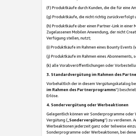
(f) Produktkäufe durch Kunden, die die für eine
(g) Produktkäufe, die nicht richtig zurückverfolg
(h) Produktkäufe über einen Partner-Link in einer
Zugelassenen Mobilen Anwendung, der nicht Creator
Verfügung stellen, nutzt;
(i) Produktkäufe im Rahmen eines Bounty Events (w
(j) Produktkäufe im Rahmen eines Abonnements, so
(k) alle Vorabveröffentlichungen oder Vorbestellu
3. Standardvergütung im Rahmen des Part
Vorbehaltlich der in diesem Vergütungskatalog b
im Rahmen des Partnerprogramms
“) beschri
Erlöse.
4. Sondervergütung oder Werbeaktionen
Gelegentlich können wir Sonderprogramme oder Wer
Vergütung („
Sondervergütung
”) zu verdienen. 
Werbeaktionen jederzeit ganz oder teilweise einz
Sonderprogramme oder Werbeaktionen, bei denen e