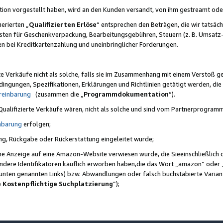
ktion vorgestellt haben, wird an den Kunden versandt, von ihm gestreamt od
erierten „
Qualifizierten Erlöse
“ entsprechen den Beträgen, die wir tatsäch
sten für Geschenkverpackung, Bearbeitungsgebühren, Steuern (z. B. Umsatz-
en bei Kreditkartenzahlung und uneinbringlicher Forderungen.
e Verkäufe nicht als solche, falls sie im Zusammenhang mit einem Verstoß 
ungen, Spezifikationen, Erklärungen und Richtlinien getätigt werden, die 
reinbarung
(zusammen die „
Programmdokumentation
“).
 Qualifizierte Verkäufe wären, nicht als solche und sind vom Partnerprogra
nbarung
erfolgen;
ung, Rückgabe oder Rückerstattung eingeleitet wurde;
ine Anzeige auf eine Amazon-Website verwiesen wurde, die Sieeinschließlich
ndere Identifikatoren käuflich erworben haben,die das Wort „amazon“ oder 
e unten genannten Links) bzw. Abwandlungen oder falsch buchstabierte Varia
e Kostenpflichtige Suchplatzierung
”);