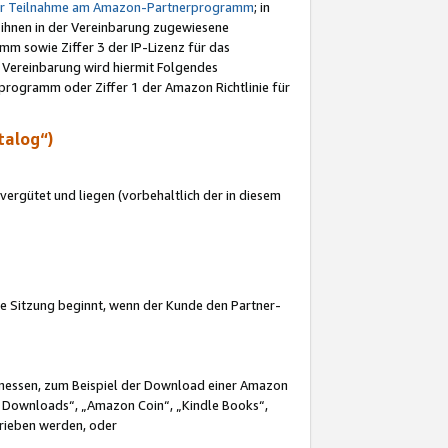
ur Teilnahme am Amazon-Partnerprogramm
; in
 ihnen in der Vereinbarung zugewiesene
m sowie Ziffer 3 der IP-Lizenz für das
 Vereinbarung wird hiermit Folgendes
programm oder Ziffer 1 der Amazon Richtlinie für
talog“)
ergütet und liegen (vorbehaltlich der in diesem
i die Sitzung beginnt, wenn der Kunde den Partner-
Ermessen, zum Beispiel der Download einer Amazon
 Downloads“, „Amazon Coin“, „Kindle Books“,
trieben werden, oder