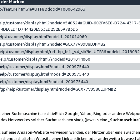
e der Marken
gp/feature.html?ie=UTF8&docId=1000642963
help/customer/display.html?nodeId=548524#GUID-602FA6E8-D724-4317-
64DE0ED1D744420E933ED292E5A7B3D3
elp/customer/display.html?nodeId=201014060
help/customer/display.html?nodeId=GCX77V9988LUPMB2
help/customer/display.html/ref=hp_left_v4_sib?ie=UTF8&nodeId=201909
help/customer/display.html/?nodeId=201014060
help/customer/display.html?nodeId=200975440
help/customer/display.html?nodeId=200975440
help/customer/display.html?nodeId=200975440
/gp/help/customer/display.html?nodeId=GCX77V9988LUPMB2
n einer Suchmaschine (einschließlich Google, Yahoo, Bing oder andere Webp
 des Netzwerkes solcher Suchmaschinen sind), (jeweils eine „
Suchmaschine
nk auf eine Amazon-Website verwiesen werden, der Nutzer über eine zwische
ischengeschalteten Website einen Link anklicken oder anderweitig bewusst a