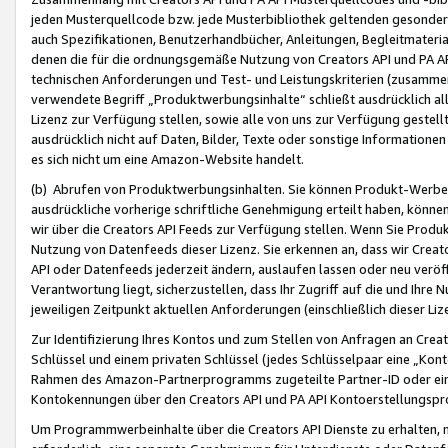
jeden Musterquellcode bzw. jede Musterbibliothek geltenden gesonder
auch Spezifikationen, Benutzerhandbücher, Anleitungen, Begleitmaterial
denen die für die ordnungsgemäße Nutzung von Creators API und PA A
technischen Anforderungen und Test- und Leistungskriterien (zusammen
verwendete Begriff „Produktwerbungsinhalte“ schließt ausdrücklich al
Lizenz zur Verfügung stellen, sowie alle von uns zur Verfügung gestel
ausdrücklich nicht auf Daten, Bilder, Texte oder sonstige Informatione
es sich nicht um eine Amazon-Website handelt.
(b) Abrufen von Produktwerbungsinhalten. Sie können Produkt-Werbein
ausdrückliche vorherige schriftliche Genehmigung erteilt haben, könn
wir über die Creators API Feeds zur Verfügung stellen. Wenn Sie Produk
Nutzung von Datenfeeds dieser Lizenz. Sie erkennen an, dass wir Creat
API oder Datenfeeds jederzeit ändern, auslaufen lassen oder neu veröffe
Verantwortung liegt, sicherzustellen, dass Ihr Zugriff auf die und Ihr
jeweiligen Zeitpunkt aktuellen Anforderungen (einschließlich dieser Liz
Zur Identifizierung Ihres Kontos und zum Stellen von Anfragen an Crea
Schlüssel und einem privaten Schlüssel (jedes Schlüsselpaar eine „Kon
Rahmen des Amazon-Partnerprogramms zugeteilte Partner-ID oder ein
Kontokennungen über den Creators API und PA API Kontoerstellungspro
Um Programmwerbeinhalte über die Creators API Dienste zu erhalten, m