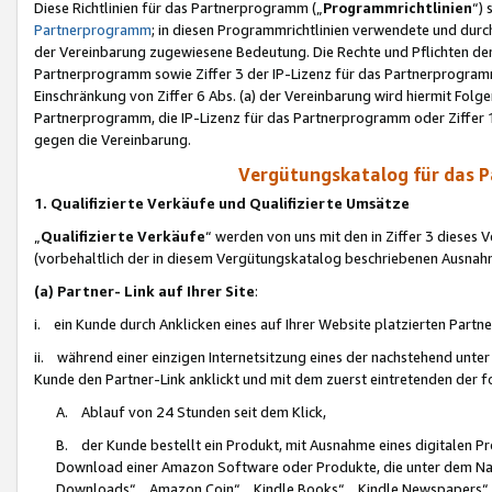
Diese Richtlinien für das Partnerprogramm („
Programmrichtlinien
“)
Partnerprogramm
; in diesen Programmrichtlinien verwendete und durch
der Vereinbarung zugewiesene Bedeutung. Die Rechte und Pflichten de
Partnerprogramm sowie Ziffer 3 der IP-Lizenz für das Partnerprogram
Einschränkung von Ziffer 6 Abs. (a) der Vereinbarung wird hiermit Fol
Partnerprogramm, die IP-Lizenz für das Partnerprogramm oder Ziffer 1
gegen die Vereinbarung.
Vergütungskatalog für das 
1. Qualifizierte Verkäufe und Qualifizierte Umsätze
„
Qualifizierte Verkäufe
“ werden von uns mit den in Ziffer 3 diese
(vorbehaltlich der in diesem Vergütungskatalog beschriebenen Ausnah
(a) Partner- Link auf Ihrer Site
:
i. ein Kunde durch Anklicken eines auf Ihrer Website platzierten Part
ii. während einer einzigen Internetsitzung eines der nachstehend unter (i)
Kunde den Partner-Link anklickt und mit dem zuerst eintretenden der f
A. Ablauf von 24 Stunden seit dem Klick,
B. der Kunde bestellt ein Produkt, mit Ausnahme eines digitalen P
Download einer Amazon Software oder Produkte, die unter dem N
Downloads“, „Amazon Coin“, „Kindle Books“, „Kindle Newspapers“, „