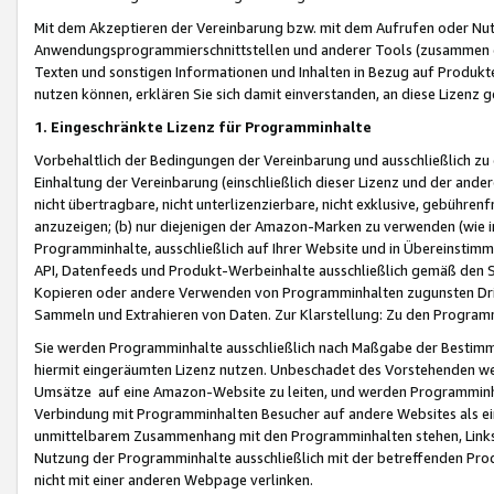
Mit dem Akzeptieren der Vereinbarung bzw. mit dem Aufrufen oder Nutz
Anwendungsprogrammierschnittstellen und anderer Tools (zusammen die
Texten und sonstigen Informationen und Inhalten in Bezug auf Produkte
nutzen können, erklären Sie sich damit einverstanden, an diese Lizenz 
1. Eingeschränkte Lizenz für Programminhalte
Vorbehaltlich der Bedingungen der Vereinbarung und ausschließlich z
Einhaltung der Vereinbarung (einschließlich dieser Lizenz und der ande
nicht übertragbare, nicht unterlizenzierbare, nicht exklusive, gebühren
anzuzeigen; (b) nur diejenigen der Amazon-Marken zu verwenden (wie in 
Programminhalte, ausschließlich auf Ihrer Website und in Übereinstimmu
API, Datenfeeds und Produkt-Werbeinhalte ausschließlich gemäß den Spe
Kopieren oder andere Verwenden von Programminhalten zugunsten Dri
Sammeln und Extrahieren von Daten. Zur Klarstellung: Zu den Program
Sie werden Programminhalte ausschließlich nach Maßgabe der Besti
hiermit eingeräumten Lizenz nutzen. Unbeschadet des Vorstehenden we
Umsätze auf eine Amazon-Website zu leiten, und werden Programminhal
Verbindung mit Programminhalten Besucher auf andere Websites als ein
unmittelbarem Zusammenhang mit den Programminhalten stehen, Links z
Nutzung der Programminhalte ausschließlich mit der betreffenden Pr
nicht mit einer anderen Webpage verlinken.