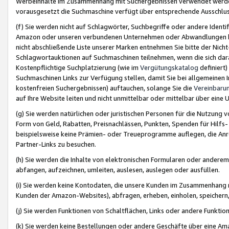
Werbeinhalte im Zusammenhang mit Suchergebnissen verwendet werden,
vorausgesetzt die Suchmaschine verfügt über entsprechende Ausschlu
(f) Sie werden nicht auf Schlagwörter, Suchbegriffe oder andere Ident
Amazon oder unseren verbundenen Unternehmen oder Abwandlungen bzw
nicht abschließende Liste unserer Marken entnehmen Sie bitte der Nich
Schlagwortauktionen auf Suchmaschinen teilnehmen, wenn die sich da
Kostenpflichtige Suchplatzierung (wie im
Vergütungskatalog
definiert
Suchmaschinen Links zur Verfügung stellen, damit Sie bei allgemeinen I
kostenfreien Suchergebnissen) auftauchen, solange Sie die
Vereinbaru
auf Ihre Website leiten und nicht unmittelbar oder mittelbar über eine
(g) Sie werden natürlichen oder juristischen Personen für die Nutzung 
Form von Geld, Rabatten, Preisnachlässen, Punkten, Spenden für Hilfs
beispielsweise keine Prämien- oder Treueprogramme auflegen, die Anrei
Partner-Links zu besuchen.
(h) Sie werden die Inhalte von elektronischen Formularen oder anderem M
abfangen, aufzeichnen, umleiten, auslesen, auslegen oder ausfüllen.
(i) Sie werden keine Kontodaten, die unsere Kunden im Zusammenhang 
Kunden der Amazon-Websites), abfragen, erheben, einholen, speichern,
(j) Sie werden Funktionen von Schaltflächen, Links oder andere Funkti
(k) Sie werden keine Bestellungen oder andere Geschäfte über eine Ama