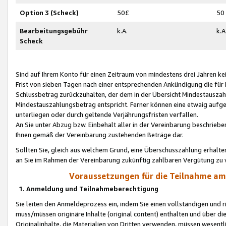
Option 3 (Scheck)
50£
50
Bearbeitungsgebühr
k.A.
k.A
Scheck
Sind auf Ihrem Konto für einen Zeitraum von mindestens drei Jahren kein
Frist von sieben Tagen nach einer entsprechenden Ankündigung die für
Schlussbetrag zurückzuhalten, der dem in der Übersicht Mindestausz
Mindestauszahlungsbetrag entspricht. Ferner können eine etwaig aufg
unterliegen oder durch geltende Verjährungsfristen verfallen.
An Sie unter Abzug bzw. Einbehalt aller in der Vereinbarung beschrieb
Ihnen gemäß der Vereinbarung zustehenden Beträge dar.
Sollten Sie, gleich aus welchem Grund, eine Überschusszahlung erhalte
an Sie im Rahmen der Vereinbarung zukünftig zahlbaren Vergütung zu 
Voraussetzungen für die Teilnahme a
1. Anmeldung und Teilnahmeberechtigung
Sie leiten den Anmeldeprozess ein, indem Sie einen vollständigen und 
muss/müssen originäre Inhalte (original content) enthalten und über d
Originalinhalte, die Materialien von Dritten verwenden, müssen wese