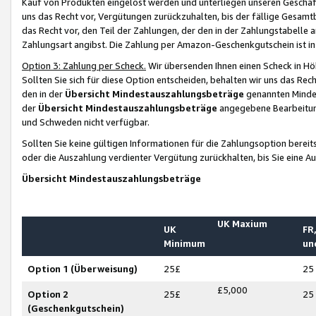
Kauf von Produkten eingelöst werden und unterliegen unseren Geschäf
uns das Recht vor, Vergütungen zurückzuhalten, bis der fällige Gesamt
das Recht vor, den Teil der Zahlungen, der den in der Zahlungstabelle 
Zahlungsart angibst. Die Zahlung per Amazon-Geschenkgutschein ist in
Option 3: Zahlung per Scheck.
Wir übersenden Ihnen einen Scheck in Höh
Sollten Sie sich für diese Option entscheiden, behalten wir uns das Rec
den in der
Übersicht Mindestauszahlungsbeträge
genannten Mindest
der
Übersicht Mindestauszahlungsbeträge
angegebene Bearbeitung
und Schweden nicht verfügbar.
Sollten Sie keine gültigen Informationen für die Zahlungsoption bereit
oder die Auszahlung verdienter Vergütung zurückhalten, bis Sie eine A
Übersicht Mindestauszahlungsbeträge
UK Maxium
UK
FR,
Minimum
un
Option 1 (Überweisung)
25£
25
£5,000
Option 2
25£
25
(Geschenkgutschein)