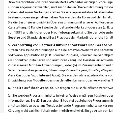
Direktnachrichten von Ihren Social-Media-Websites einfügen. vorausg
Kunden angemeldet werden) und ansonsten in Übereinstimmung mit der
stehen. Auf unser Verlangen stellen Sie uns repräsentative Mustermater
Bestimmungen eingehalten haben. Wir werden die Form und den Inhalt, di
Sie die Zertifizierung nicht in Übereinstimmung mit unserer Aufforderu
Klarstellung: (i) Für die Zwecke der geltenden Marketinggesetze (z. 
von 1991 und ähnlicher oder Nachfolgegesetze) sind Sie der „Absender“ j
Gesetze und Standards und Best Practices der Marketingbranche für 
5. Verbreitung von Partner-Links über Software und Geräte
Sie
nutzen bzw. keine Verlinkungen auf eine Amazon-Website wie nachsteh
Software-Applikationen (z. B. Browser Plug-ins, Browser Helper Objec
ein Endnutzer installieren und ausführen kann) und Geräten, einschlie
Zugelassenen Mobilen Anwendungen); oder (b) im Zusammenhang mit bzw.
Satellitenempfangsgeräte, Streaming-Video-Playern, Blu-Ray-Playern 
Viera Cast oder Vizio Internet Apps). Sie werden ohne ausdrückliche v
Entwicklung von Modellen des maschinellen Lernens oder verwandter 
6. Inhalte auf Ihrer Website
. Sie tragen die ausschließliche Verantwo
(a) Sie werden Programminhalte in keiner Weise ergänzen, löschen oder
Informationen; Sie dürfen aus einer Bilddatei bestehende Programminhal
erhalten bleiben bzw. aus Text bestehende Programminhalte so kürzen, 
Kürzung nicht sachlich falsch oder irreführend wird. Einige Arten von L