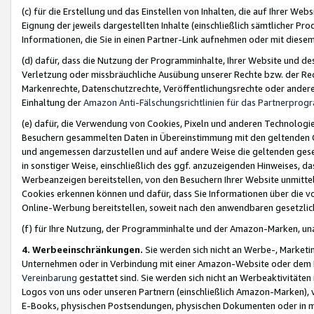
(c) für die Erstellung und das Einstellen von Inhalten, die auf Ihrer We
Eignung der jeweils dargestellten Inhalte (einschließlich sämtlicher 
Informationen, die Sie in einen Partner-Link aufnehmen oder mit diese
(d) dafür, dass die Nutzung der Programminhalte, Ihrer Website und des 
Verletzung oder missbräuchliche Ausübung unserer Rechte bzw. der Recht
Markenrechte, Datenschutzrechte, Veröffentlichungsrechte oder anderer
Einhaltung der
Amazon Anti-Fälschungsrichtlinien für das Partnerpro
(e) dafür, die Verwendung von Cookies, Pixeln und anderen Technologien
Besuchern gesammelten Daten in Übereinstimmung mit den geltenden Ge
und angemessen darzustellen und auf andere Weise die geltenden geset
in sonstiger Weise, einschließlich des ggf. anzuzeigenden Hinweises, d
Werbeanzeigen bereitstellen, von den Besuchern Ihrer Website unmitte
Cookies erkennen können und dafür, dass Sie Informationen über die v
Online-Werbung bereitstellen, soweit nach den anwendbaren gesetzlic
(f) für Ihre Nutzung, der Programminhalte und der Amazon-Marken, u
4. Werbeeinschränkungen.
Sie werden sich nicht an Werbe-, Market
Unternehmen oder in Verbindung mit einer Amazon-Website oder dem Pa
Vereinbarung
gestattet sind. Sie werden sich nicht an Werbeaktivitäten
Logos von uns oder unseren Partnern (einschließlich Amazon-Marken), 
E-Books, physischen Postsendungen, physischen Dokumenten oder in 