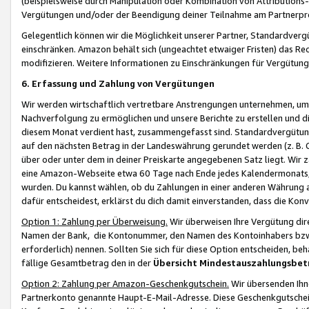
(beispielsweise durch Manipulation oder Kombination von Attributions-
Vergütungen und/oder der Beendigung deiner Teilnahme am Partnerp
Gelegentlich können wir die Möglichkeit unserer Partner, Standardv
einschränken. Amazon behält sich (ungeachtet etwaiger Fristen) das Re
modifizieren. Weitere Informationen zu Einschränkungen für Vergütung
6. Erfassung und Zahlung von Vergütungen
Wir werden wirtschaftlich vertretbare Anstrengungen unternehmen, um 
Nachverfolgung zu ermöglichen und unsere Berichte zu erstellen und di
diesem Monat verdient hast, zusammengefasst sind. Standardvergütung
auf den nächsten Betrag in der Landeswährung gerundet werden (z. B. C
über oder unter dem in deiner Preiskarte angegebenen Satz liegt. Wir
eine Amazon-Webseite etwa 60 Tage nach Ende jedes Kalendermonats, i
wurden. Du kannst wählen, ob du Zahlungen in einer anderen Währung
dafür entscheidest, erklärst du dich damit einverstanden, dass die K
Option 1: Zahlung per Überweisung.
Wir überweisen Ihre Vergütung dir
Namen der Bank, die Kontonummer, den Namen des Kontoinhabers bzw. a
erforderlich) nennen. Sollten Sie sich für diese Option entscheiden, be
fällige Gesamtbetrag den in der
Übersicht Mindestauszahlungsbet
Option 2: Zahlung per Amazon-Geschenkgutschein.
Wir übersenden Ihne
Partnerkonto genannte Haupt-E-Mail-Adresse. Diese Geschenkgutschei