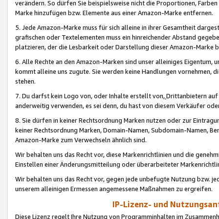
verändern. So dürfen Sie beispielsweise nicht die Proportionen, Farb
Marke hinzufügen bzw. Elemente aus einer Amazon-Marke entfernen.
5. Jede Amazon-Marke muss für sich alleine in ihrer Gesamtheit darge
grafischen oder Textelementen muss ein hinreichender Abstand gegebe
platzieren, der die Lesbarkeit oder Darstellung dieser Amazon-Marke b
6. Alle Rechte an den Amazon-Marken sind unser alleiniges Eigentum, 
kommt alleine uns zugute. Sie werden keine Handlungen vornehmen, 
stehen.
7. Du darfst kein Logo von, oder Inhalte erstellt von,
Drittanbietern au
anderweitig verwenden, es sei denn, du hast von diesem Verkäufer oder
8. Sie dürfen in keiner Rechtsordnung Marken nutzen oder zur Eintragu
keiner Rechtsordnung Marken, Domain-Namen, Subdomain-Namen, Benu
Amazon-Marke zum Verwechseln ähnlich sind.
Wir behalten uns das Recht vor, diese Markenrichtlinien und die gene
Einstellen einer Änderungsmitteilung oder überarbeiteter Markenricht
Wir behalten uns das Recht vor, gegen jede unbefugte Nutzung bzw. jede 
unserem alleinigen Ermessen angemessene Maßnahmen zu ergreifen.
IP-Lizenz- und Nutzungsan
Diese Lizenz regelt Ihre Nutzung von Programminhalten im Zusammen