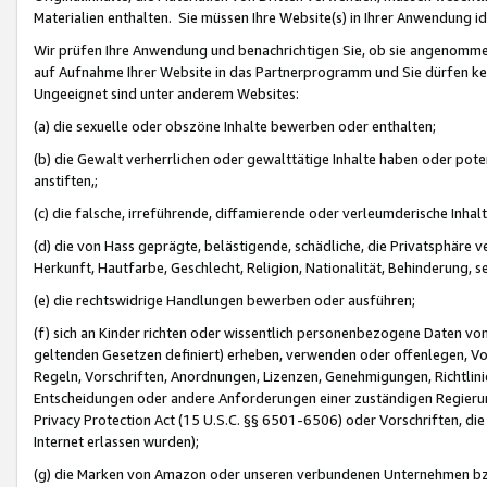
Materialien enthalten. Sie müssen Ihre Website(s) in Ihrer Anwendung ide
Wir prüfen Ihre Anwendung und benachrichtigen Sie, ob sie angenommen
auf Aufnahme Ihrer Website in das Partnerprogramm und Sie dürfen kei
Ungeeignet sind unter anderem Websites:
(a) die sexuelle oder obszöne Inhalte bewerben oder enthalten;
(b) die Gewalt verherrlichen oder gewalttätige Inhalte haben oder pot
anstiften,;
(c) die falsche, irreführende, diffamierende oder verleumderische Inha
(d) die von Hass geprägte, belästigende, schädliche, die Privatsphäre v
Herkunft, Hautfarbe, Geschlecht, Religion, Nationalität, Behinderung, 
(e) die rechtswidrige Handlungen bewerben oder ausführen;
(f) sich an Kinder richten oder wissentlich personenbezogene Daten vo
geltenden Gesetzen definiert) erheben, verwenden oder offenlegen, Vo
Regeln, Vorschriften, Anordnungen, Lizenzen, Genehmigungen, Richtlini
Entscheidungen oder andere Anforderungen einer zuständigen Regierung
Privacy Protection Act (15 U.S.C. §§ 6501-6506) oder Vorschriften, di
Internet erlassen wurden);
(g) die Marken von Amazon oder unseren verbundenen Unternehmen b