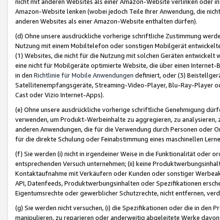
nicht mit anderen Websites als einer Amazon-Website verlinken oder i
Amazon-Website lenken (wobei jedoch Teile Ihrer Anwendung, die nich
anderen Websites als einer Amazon-Website enthalten dürfen).
(d) Ohne unsere ausdrückliche vorherige schriftliche Zustimmung werd
Nutzung mit einem Mobiltelefon oder sonstigen Mobilgerät entwickelt
(1) Websites, die nicht für die Nutzung mit solchen Geräten entwickelt
eine nicht für Mobilgeräte optimierte Website, die über einen Interne
in den
Richtlinie für Mobile Anwendungen
definiert, oder (3) Beistellge
Satellitenempfangsgeräte, Streaming-Video-Player, Blu-Ray-Player ode
Cast oder Vizio Internet-Apps).
(e) Ohne unsere ausdrückliche vorherige schriftliche Genehmigung dürfe
verwenden, um Produkt-Werbeinhalte zu aggregieren, zu analysieren, 
anderen Anwendungen, die für die Verwendung durch Personen oder Or
für die direkte Schulung oder Feinabstimmung eines maschinellen Lern
(f) Sie werden (i) nicht in irgendeiner Weise in die Funktionalität ode
entsprechenden Versuch unternehmen; (ii) keine Produktwerbungsinha
Kontaktaufnahme mit Verkäufern oder Kunden oder sonstiger Werbeaktiv
API, Datenfeeds, Produktwerbungsinhalten oder Spezifikationen erschei
Eigentumsrechte oder gewerblicher Schutzrechte, nicht entfernen, verd
(g) Sie werden nicht versuchen, (i) die Spezifikationen oder die in de
manipulieren, zu reparieren oder anderweitig abgeleitete Werke davon z