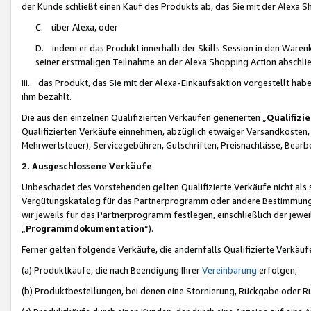
der Kunde schließt einen Kauf des Produkts ab, das Sie mit der Alexa 
C. über Alexa, oder
D. indem er das Produkt innerhalb der Skills Session in den Waren
seiner erstmaligen Teilnahme an der Alexa Shopping Action abschlie
iii. das Produkt, das Sie mit der Alexa-Einkaufsaktion vorgestellt ha
ihm bezahlt.
Die aus den einzelnen Qualifizierten Verkäufen generierten „
Qualifizi
Qualifizierten Verkäufe einnehmen, abzüglich etwaiger Versandkosten
Mehrwertsteuer), Servicegebühren, Gutschriften, Preisnachlässe, Bear
2. Ausgeschlossene Verkäufe
Unbeschadet des Vorstehenden gelten Qualifizierte Verkäufe nicht als
Vergütungskatalog für das Partnerprogramm oder andere Bestimmungen,
wir jeweils für das Partnerprogramm festlegen, einschließlich der jewe
„
Programmdokumentation
“).
Ferner gelten folgende Verkäufe, die andernfalls Qualifizierte Verkä
(a) Produktkäufe, die nach Beendigung Ihrer
Vereinbarung
erfolgen;
(b) Produktbestellungen, bei denen eine Stornierung, Rückgabe oder R