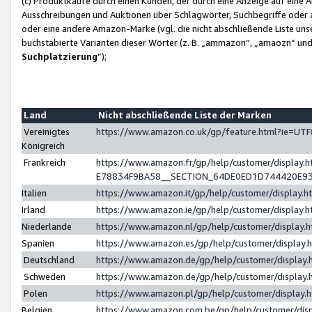
(c) Produktkäufe durch einen Kunden, der durch eine Anzeige auf eine 
Ausschreibungen und Auktionen über Schlagwörter, Suchbegriffe oder 
oder eine andere Amazon-Marke (vgl. die nicht abschließende Liste un
buchstabierte Varianten dieser Wörter (z. B. „ammazon“, „amaozn“ und „
Suchplatzierung
”);
Land
Nicht abschließende Liste der Marken
Vereinigtes
https://www.amazon.co.uk/gp/feature.html?ie=U
Königreich
Frankreich
https://www.amazon.fr/gp/help/customer/displa
E78834F9BA58__SECTION_64DE0ED1D744420E9
Italien
https://www.amazon.it/gp/help/customer/display
Irland
https://www.amazon.ie/gp/help/customer/displa
Niederlande
https://www.amazon.nl/gp/help/customer/display
Spanien
https://www.amazon.es/gp/help/customer/display
Deutschland
https://www.amazon.de/gp/help/customer/displa
Schweden
https://www.amazon.de/gp/help/customer/displa
Polen
https://www.amazon.pl/gp/help/customer/display
Belgien
https://www.amazon.com.be/gp/help/customer/d