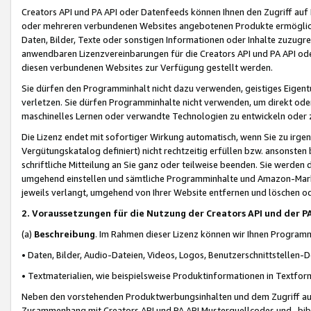
Creators API und PA API oder Datenfeeds können Ihnen den Zugriff auf D
oder mehreren verbundenen Websites angebotenen Produkte ermögliche
Daten, Bilder, Texte oder sonstigen Informationen oder Inhalte zuzugre
anwendbaren Lizenzvereinbarungen für die Creators API und PA API od
diesen verbundenen Websites zur Verfügung gestellt werden.
Sie dürfen den Programminhalt nicht dazu verwenden, geistiges Eigent
verletzen. Sie dürfen Programminhalte nicht verwenden, um direkt ode
maschinelles Lernen oder verwandte Technologien zu entwickeln oder zu
Die Lizenz endet mit sofortiger Wirkung automatisch, wenn Sie zu irg
Vergütungskatalog definiert) nicht rechtzeitig erfüllen bzw. ansonsten
schriftliche Mitteilung an Sie ganz oder teilweise beenden. Sie werden
umgehend einstellen und sämtliche Programminhalte und Amazon-Marke
jeweils verlangt, umgehend von Ihrer Website entfernen und löschen od
2. Voraussetzungen für die Nutzung der Creators API und der P
(a)
Beschreibung
. Im Rahmen dieser Lizenz können wir Ihnen Programmi
• Daten, Bilder, Audio-Dateien, Videos, Logos, Benutzerschnittstellen-
• Textmaterialien, wie beispielsweise Produktinformationen in Textfor
Neben den vorstehenden Produktwerbungsinhalten und dem Zugriff auf 
Zusammenhang mit Creators API und PA API Musterquellcodes und -bibli