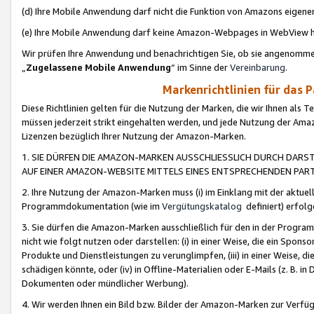
(d) Ihre Mobile Anwendung darf nicht die Funktion von Amazons eige
(e) Ihre Mobile Anwendung darf keine Amazon-Webpages in WebView 
Wir prüfen Ihre Anwendung und benachrichtigen Sie, ob sie angenomm
„
Zugelassene Mobile Anwendung
“ im Sinne der
Vereinbarung
.
Markenrichtlinien für das 
Diese Richtlinien gelten für die Nutzung der Marken, die wir Ihnen als 
müssen jederzeit strikt eingehalten werden, und jede Nutzung der Ama
Lizenzen bezüglich Ihrer Nutzung der Amazon-Marken.
1. SIE DÜRFEN DIE AMAZON-MARKEN AUSSCHLIESSLICH DURCH DARS
AUF EINER AMAZON-WEBSITE MITTELS EINES ENTSPRECHENDEN PART
2. Ihre Nutzung der Amazon-Marken muss (i) im Einklang mit der aktuells
Programmdokumentation (wie im
Vergütungskatalog
definiert) erfolg
3. Sie dürfen die Amazon-Marken ausschließlich für den in der Progr
nicht wie folgt nutzen oder darstellen: (i) in einer Weise, die ein Spo
Produkte und Dienstleistungen zu verunglimpfen, (iii) in einer Weise
schädigen könnte, oder (iv) in Offline-Materialien oder E-Mails (z. B.
Dokumenten oder mündlicher Werbung).
4. Wir werden Ihnen ein Bild bzw. Bilder der Amazon-Marken zur Verfüg