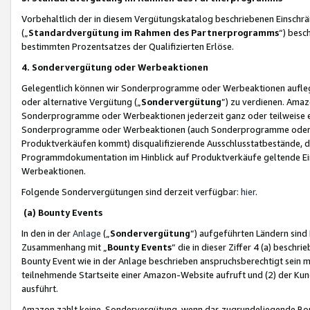
Vorbehaltlich der in diesem Vergütungskatalog beschriebenen Einschr
(„
Standardvergütung im Rahmen des Partnerprogramms
“) besc
bestimmten Prozentsatzes der Qualifizierten Erlöse.
4. Sondervergütung oder Werbeaktionen
Gelegentlich können wir Sonderprogramme oder Werbeaktionen auflegen,
oder alternative Vergütung („
Sondervergütung
”) zu verdienen. Amazo
Sonderprogramme oder Werbeaktionen jederzeit ganz oder teilweise einz
Sonderprogramme oder Werbeaktionen (auch Sonderprogramme oder We
Produktverkäufen kommt) disqualifizierende Ausschlusstatbestände, di
Programmdokumentation im Hinblick auf Produktverkäufe geltende E
Werbeaktionen.
Folgende Sondervergütungen sind derzeit verfügbar:
hier
.
(a) Bounty Events
In den in der
Anlage
(„
Sondervergütung
“) aufgeführten Ländern sind
Zusammenhang mit „
Bounty Events
“ die in dieser Ziffer 4 (a) besch
Bounty Event wie in der Anlage beschrieben anspruchsberechtigt sein mu
teilnehmende Startseite einer Amazon-Website aufruft und (2) der Kun
ausführt.
Amazon zahlt keine Sondervergütung, wenn das zugrundeliegende Boun