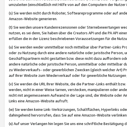
umzuleiten (einschließlich mit Hilfe von auf den Computern der Nutzer i
(s) Sie werden nicht durch Roboter, Softwareprogramme oder auf andere
Amazon-Website generieren.
(t) Sie werden unsere Kundenrezensionen oder Sternebewertungen wed
nutzen, es sei denn, Sie haben über die Creators API und die PA API e
erfüllen die in der Lizenz beschriebenen Voraussetzungen für die Nutzu
(u) Sie werden weder unmittelbar noch mittelbar über Partner-Links P
oder zu Nutzung durch eine andere natürliche oder juristische Person,
Geschäftspartnern nicht gestatten bzw. diese nicht dazu auffordern od
andere natürliche oder juristische Person, unmittelbar oder mittelbar
zu Wiederverkaufs- oder gewerblichen Zwecken (gleich welcher Art) 
auf Ihrer Website zum Wiederverkauf oder für gewerbliche Nutzungen 
(v) Sie werden die URL Ihrer Website, die die Partner-Links enthält b
werden, nicht in einer Weise tarnen, verstecken, manipulieren oder and
nicht mit angemessenem Aufwand in der Lage sind, die Website oder A
Links eine Amazon-Website aufruft.
(w) Sie werden keine Link-Verkürzungen, Schaltflächen, Hyperlinks ode
dahingehend hervorrufen, dass Sie auf eine Amazon-Website verlinken
(x) Auf unser Verlangen hin legen Sie uns eine schriftliche Bestätigung