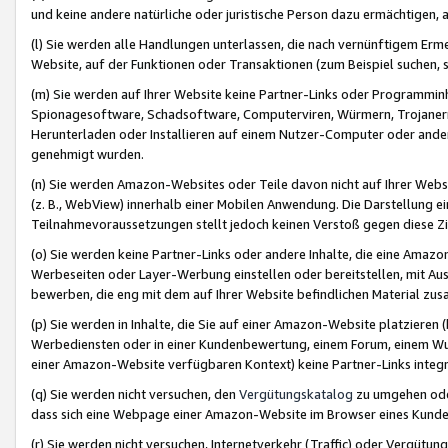
und keine andere natürliche oder juristische Person dazu ermächtigen, a
(l) Sie werden alle Handlungen unterlassen, die nach vernünftigem Erme
Website, auf der Funktionen oder Transaktionen (zum Beispiel suchen, s
(m) Sie werden auf Ihrer Website keine Partner-Links oder Programmin
Spionagesoftware, Schadsoftware, Computerviren, Würmern, Trojaner
Herunterladen oder Installieren auf einem Nutzer-Computer oder ande
genehmigt wurden.
(n) Sie werden Amazon-Websites oder Teile davon nicht auf Ihrer Websi
(z. B., WebView) innerhalb einer Mobilen Anwendung. Die Darstellung ein
Teilnahmevoraussetzungen stellt jedoch keinen Verstoß gegen diese Zif
(o) Sie werden keine Partner-Links oder andere Inhalte, die eine Am
Werbeseiten oder Layer-Werbung einstellen oder bereitstellen, mit Au
bewerben, die eng mit dem auf Ihrer Website befindlichen Material z
(p) Sie werden in Inhalte, die Sie auf einer Amazon-Website platzier
Werbediensten oder in einer Kundenbewertung, einem Forum, einem Wun
einer Amazon-Website verfügbaren Kontext) keine Partner-Links integr
(q) Sie werden nicht versuchen, den
Vergütungskatalog
zu umgehen oder
dass sich eine Webpage einer Amazon-Website im Browser eines Kunden 
(r) Sie werden nicht versuchen, Internetverkehr (Traffic) oder Vergü