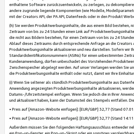
enthaltene Software zurückzuentwickeln, zu zerlegen, zu dekompilier
andere zugrunde liegende Komponenten (wie Modelle, Modellparameter
mit der Creators API, der PA API, Datenfeeds oder in den Produkt Werb
(h) Sie werden Produktwerbungsinhalte, die aus einem Bild bestehen, ni
Zeitraum von bis zu 24 Stunden einen Link auf Produktwerbungsinhalte
die nicht aus Bildern bestehen, für einen Zeitraum von bis zu 24 Stund
Ablauf dieses Zeitraums durch entsprechende Anfrage an die Creators 
Produktwerbungsinhalte aktualisieren und neu darstellen. Sofern wir Ih
Standardidentifikationsnummern (ASINs) für einen unbestimmten Zeitra
Kundenanwendung, dürfen unbeschadet des Vorstehenden Produktwerbu
Zwischenspeicher abgelegt werden. Auf unser Verlangen werden Sie un
die Produktwerbungsinhalte enthält oder nutzt, damit wir Ihre Einhalt
(i) Wenn Sie seltener als stündlich Produktwerbungsinhalte aus Datenfe
Anwendung angezeigten Produktwerbungsinhalte aktualisieren, werden 
Datums-/Uhrzeitstempel einfügen. Wenn Sie jedoch die in Ihrer Anwe
und aktualisiert haben, kann der Datumsteil des Stempels entfallen. Dies
• Preis auf [Amazon-Website einfügen]: [EUR/GBP] 32,77 (Stand 07.01.
• Preis auf [Amazon-Website einfügen]: [EUR/GBP] 32,77 (Stand 14:11 
Außerdem müssen Sie den folgenden Haftungsausschluss entweder neb
ein Pop-up-Fenster, ein Pop-up-Skript oder ein sonstiges vergleichba