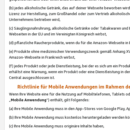
(b) jedes alkoholische Getränk, das auf deiner Webseite beworben wird
Lizenz zur Herstellung, zum Großhandel oder zum Vertrieb alkoholisch
Unternehmens betrieben wird,
(c) Säuglingsnahruhrung, alkoholische Getränke oder Tabakwaren und E
Webseiten in der EU und im Vereinigten Königreich wirbst,
(d) pflanzliche Raucherprodukte, wenn du für die Amazon-Webseite in B
(e) Produkte ohne medizinischen Verwendungszweck gemäß Anhang XVI 
Amazon-Webseite in Frankreich wirbst,
(f) jedes Produkt oder jede Dienstleistung, bei der es sich um ein Prod
erhältst eine Warnung, wenn ein Produkt oder eine Dienstleistung in de
Central ausgeschlossen ist.
Richtlinie für Mobile Anwendungen im Rahmen de
Wenn Ihre Website eine für die Nutzung auf Mobiltelefonen, Tablets 
„
Mobile Anwendung
“) enthält, gilt Folgendes:
(a) Ihre Mobile Anwendung muss in den App-Stores von Google Play, A
(b) Ihre Mobile Anwendung muss kostenlos heruntergeladen werden könn
(c) Ihre Mobile Anwendung muss originäre Inhalte haben,