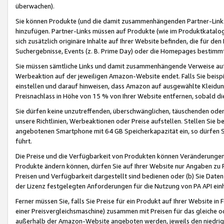
überwachen).
Sie können Produkte (und die damit zusammenhängenden Partner-Links)
hinzufügen. Partner-Links müssen auf Produkte (wie im Produktkatalog de
sich zusätzlich originäre Inhalte auf Ihrer Website befinden, die für 
Suchergebnisse, Events (z. B. Prime Day) oder die Homepages bestimmte
Sie müssen sämtliche Links und damit zusammenhängende Verweise auf z
Werbeaktion auf der jeweiligen Amazon-Website endet. Falls Sie beisp
einstellen und darauf hinweisen, dass Amazon auf ausgewählte Kleidun
Preisnachlass in Höhe von 15 % von Ihrer Website entfernen, sobald di
Sie dürfen keine unzutreffenden, überschwänglichen, täuschenden od
unsere Richtlinien, Werbeaktionen oder Preise aufstellen. Stellen Sie 
angebotenen Smartphone mit 64 GB Speicherkapazität ein, so dürfen S
führt.
Die Preise und die Verfügbarkeit von Produkten können Veränderungen 
Produkte ändern können, dürfen Sie auf Ihrer Website nur Angaben zu P
Preisen und Verfügbarkeit dargestellt sind bedienen oder (b) Sie Daten
der Lizenz festgelegten Anforderungen für die Nutzung von PA API einh
Ferner müssen Sie, falls Sie Preise für ein Produkt auf Ihrer Website in 
einer Preisvergleichsmaschine) zusammen mit Preisen für das gleiche o
außerhalb der Amazon-Website angeboten werden, jeweils den niedrigst