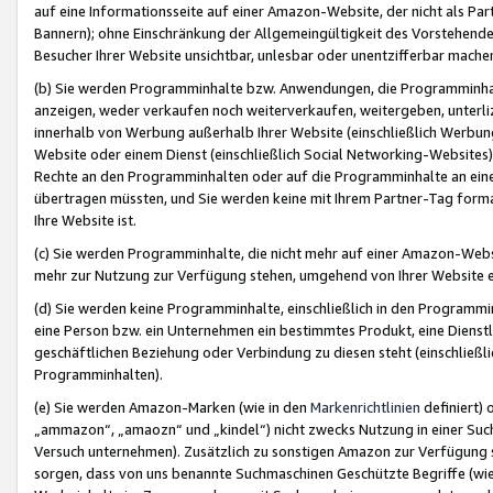
auf eine Informationsseite auf einer Amazon-Website, der nicht als Part
Bannern); ohne Einschränkung der Allgemeingültigkeit des Vorstehende
Besucher Ihrer Website unsichtbar, unlesbar oder unentzifferbar mache
(b) Sie werden Programminhalte bzw. Anwendungen, die Programminhalt
anzeigen, weder verkaufen noch weiterverkaufen, weitergeben, unterli
innerhalb von Werbung außerhalb Ihrer Website (einschließlich Werbun
Website oder einem Dienst (einschließlich Social Networking-Website
Rechte an den Programminhalten oder auf die Programminhalte an eine a
übertragen müssten, und Sie werden keine mit Ihrem Partner-Tag formati
Ihre Website ist.
(c) Sie werden Programminhalte, die nicht mehr auf einer Amazon-Websit
mehr zur Nutzung zur Verfügung stehen, umgehend von Ihrer Website e
(d) Sie werden keine Programminhalte, einschließlich in den Programmin
eine Person bzw. ein Unternehmen ein bestimmtes Produkt, eine Dienstle
geschäftlichen Beziehung oder Verbindung zu diesen steht (einschließli
Programminhalten).
(e) Sie werden Amazon-Marken (wie in den
Markenrichtlinien
definiert) 
„ammazon“, „amaozn“ und „kindel“) nicht zwecks Nutzung in einer Suc
Versuch unternehmen). Zusätzlich zu sonstigen Amazon zur Verfügung 
sorgen, dass von uns benannte Suchmaschinen Geschützte Begriffe (wie 