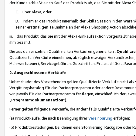
der Kunde schließt einen Kauf des Produkts ab, das Sie mit der Alexa 
C. über Alexa, oder
D. indem er das Produkt innerhalb der Skills Session in den Waren
seiner erstmaligen Teilnahme an der Alexa Shopping Action abschlie
iii. das Produkt, das Sie mit der Alexa-Einkaufsaktion vorgestellt ha
ihm bezahlt.
Die aus den einzelnen Qualifizierten Verkäufen generierten „
Qualifizi
Qualifizierten Verkäufe einnehmen, abzüglich etwaiger Versandkosten
Mehrwertsteuer), Servicegebühren, Gutschriften, Preisnachlässe, Bear
2. Ausgeschlossene Verkäufe
Unbeschadet des Vorstehenden gelten Qualifizierte Verkäufe nicht als
Vergütungskatalog für das Partnerprogramm oder andere Bestimmungen,
wir jeweils für das Partnerprogramm festlegen, einschließlich der jewe
„
Programmdokumentation
“).
Ferner gelten folgende Verkäufe, die andernfalls Qualifizierte Verkä
(a) Produktkäufe, die nach Beendigung Ihrer
Vereinbarung
erfolgen;
(b) Produktbestellungen, bei denen eine Stornierung, Rückgabe oder R