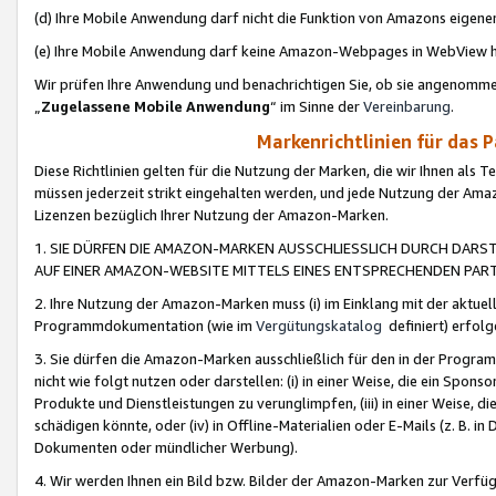
(d) Ihre Mobile Anwendung darf nicht die Funktion von Amazons eige
(e) Ihre Mobile Anwendung darf keine Amazon-Webpages in WebView 
Wir prüfen Ihre Anwendung und benachrichtigen Sie, ob sie angenomm
„
Zugelassene Mobile Anwendung
“ im Sinne der
Vereinbarung
.
Markenrichtlinien für das 
Diese Richtlinien gelten für die Nutzung der Marken, die wir Ihnen als 
müssen jederzeit strikt eingehalten werden, und jede Nutzung der Ama
Lizenzen bezüglich Ihrer Nutzung der Amazon-Marken.
1. SIE DÜRFEN DIE AMAZON-MARKEN AUSSCHLIESSLICH DURCH DARS
AUF EINER AMAZON-WEBSITE MITTELS EINES ENTSPRECHENDEN PART
2. Ihre Nutzung der Amazon-Marken muss (i) im Einklang mit der aktuells
Programmdokumentation (wie im
Vergütungskatalog
definiert) erfolg
3. Sie dürfen die Amazon-Marken ausschließlich für den in der Progr
nicht wie folgt nutzen oder darstellen: (i) in einer Weise, die ein Spo
Produkte und Dienstleistungen zu verunglimpfen, (iii) in einer Weise
schädigen könnte, oder (iv) in Offline-Materialien oder E-Mails (z. B.
Dokumenten oder mündlicher Werbung).
4. Wir werden Ihnen ein Bild bzw. Bilder der Amazon-Marken zur Verfüg