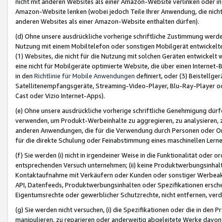
nicht mit anderen Websites als einer Amazon-Website verlinken oder i
Amazon-Website lenken (wobei jedoch Teile Ihrer Anwendung, die nich
anderen Websites als einer Amazon-Website enthalten dürfen).
(d) Ohne unsere ausdrückliche vorherige schriftliche Zustimmung werd
Nutzung mit einem Mobiltelefon oder sonstigen Mobilgerät entwickelt
(1) Websites, die nicht für die Nutzung mit solchen Geräten entwickelt
eine nicht für Mobilgeräte optimierte Website, die über einen Interne
in den
Richtlinie für Mobile Anwendungen
definiert, oder (3) Beistellge
Satellitenempfangsgeräte, Streaming-Video-Player, Blu-Ray-Player ode
Cast oder Vizio Internet-Apps).
(e) Ohne unsere ausdrückliche vorherige schriftliche Genehmigung dürfe
verwenden, um Produkt-Werbeinhalte zu aggregieren, zu analysieren, 
anderen Anwendungen, die für die Verwendung durch Personen oder Or
für die direkte Schulung oder Feinabstimmung eines maschinellen Lern
(f) Sie werden (i) nicht in irgendeiner Weise in die Funktionalität ode
entsprechenden Versuch unternehmen; (ii) keine Produktwerbungsinha
Kontaktaufnahme mit Verkäufern oder Kunden oder sonstiger Werbeaktiv
API, Datenfeeds, Produktwerbungsinhalten oder Spezifikationen erschei
Eigentumsrechte oder gewerblicher Schutzrechte, nicht entfernen, verd
(g) Sie werden nicht versuchen, (i) die Spezifikationen oder die in de
manipulieren, zu reparieren oder anderweitig abgeleitete Werke davon z