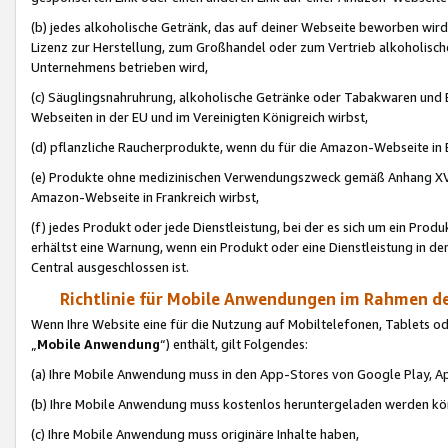
(b) jedes alkoholische Getränk, das auf deiner Webseite beworben wird
Lizenz zur Herstellung, zum Großhandel oder zum Vertrieb alkoholisch
Unternehmens betrieben wird,
(c) Säuglingsnahruhrung, alkoholische Getränke oder Tabakwaren und E
Webseiten in der EU und im Vereinigten Königreich wirbst,
(d) pflanzliche Raucherprodukte, wenn du für die Amazon-Webseite in B
(e) Produkte ohne medizinischen Verwendungszweck gemäß Anhang XVI 
Amazon-Webseite in Frankreich wirbst,
(f) jedes Produkt oder jede Dienstleistung, bei der es sich um ein Prod
erhältst eine Warnung, wenn ein Produkt oder eine Dienstleistung in de
Central ausgeschlossen ist.
Richtlinie für Mobile Anwendungen im Rahmen de
Wenn Ihre Website eine für die Nutzung auf Mobiltelefonen, Tablets 
„
Mobile Anwendung
“) enthält, gilt Folgendes:
(a) Ihre Mobile Anwendung muss in den App-Stores von Google Play, A
(b) Ihre Mobile Anwendung muss kostenlos heruntergeladen werden könn
(c) Ihre Mobile Anwendung muss originäre Inhalte haben,