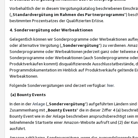
Vorbehaltlich der in diesem Vergütungskatalog beschriebenen Einschr
(„
Standardvergütung im Rahmen des Partnerprogramms
“) besc
bestimmten Prozentsatzes der Qualifizierten Erlöse.
4. Sondervergütung oder Werbeaktionen
Gelegentlich können wir Sonderprogramme oder Werbeaktionen auflegen,
oder alternative Vergütung („
Sondervergütung
”) zu verdienen. Amazo
Sonderprogramme oder Werbeaktionen jederzeit ganz oder teilweise einz
Sonderprogramme oder Werbeaktionen (auch Sonderprogramme oder We
Produktverkäufen kommt) disqualifizierende Ausschlusstatbestände, di
Programmdokumentation im Hinblick auf Produktverkäufe geltende E
Werbeaktionen.
Folgende Sondervergütungen sind derzeit verfügbar:
hier
.
(a) Bounty Events
In den in der
Anlage
(„
Sondervergütung
“) aufgeführten Ländern sind
Zusammenhang mit „
Bounty Events
“ die in dieser Ziffer 4 (a) besch
Bounty Event wie in der Anlage beschrieben anspruchsberechtigt sein mu
teilnehmende Startseite einer Amazon-Website aufruft und (2) der Kun
ausführt.
Amazon zahlt keine Sondervergütung, wenn das zugrundeliegende Boun