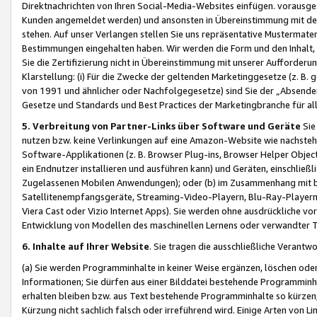
Direktnachrichten von Ihren Social-Media-Websites einfügen. vorausg
Kunden angemeldet werden) und ansonsten in Übereinstimmung mit der
stehen. Auf unser Verlangen stellen Sie uns repräsentative Mustermater
Bestimmungen eingehalten haben. Wir werden die Form und den Inhalt, di
Sie die Zertifizierung nicht in Übereinstimmung mit unserer Aufforderu
Klarstellung: (i) Für die Zwecke der geltenden Marketinggesetze (z. 
von 1991 und ähnlicher oder Nachfolgegesetze) sind Sie der „Absender“ j
Gesetze und Standards und Best Practices der Marketingbranche für 
5. Verbreitung von Partner-Links über Software und Geräte
Sie
nutzen bzw. keine Verlinkungen auf eine Amazon-Website wie nachsteh
Software-Applikationen (z. B. Browser Plug-ins, Browser Helper Objec
ein Endnutzer installieren und ausführen kann) und Geräten, einschlie
Zugelassenen Mobilen Anwendungen); oder (b) im Zusammenhang mit bzw.
Satellitenempfangsgeräte, Streaming-Video-Playern, Blu-Ray-Playern 
Viera Cast oder Vizio Internet Apps). Sie werden ohne ausdrückliche v
Entwicklung von Modellen des maschinellen Lernens oder verwandter 
6. Inhalte auf Ihrer Website
. Sie tragen die ausschließliche Verantwo
(a) Sie werden Programminhalte in keiner Weise ergänzen, löschen oder
Informationen; Sie dürfen aus einer Bilddatei bestehende Programminhal
erhalten bleiben bzw. aus Text bestehende Programminhalte so kürzen, 
Kürzung nicht sachlich falsch oder irreführend wird. Einige Arten von L