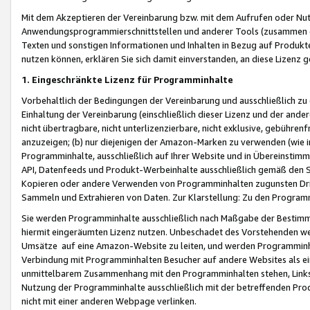
Mit dem Akzeptieren der Vereinbarung bzw. mit dem Aufrufen oder Nutz
Anwendungsprogrammierschnittstellen und anderer Tools (zusammen die
Texten und sonstigen Informationen und Inhalten in Bezug auf Produkte
nutzen können, erklären Sie sich damit einverstanden, an diese Lizenz 
1. Eingeschränkte Lizenz für Programminhalte
Vorbehaltlich der Bedingungen der Vereinbarung und ausschließlich z
Einhaltung der Vereinbarung (einschließlich dieser Lizenz und der ande
nicht übertragbare, nicht unterlizenzierbare, nicht exklusive, gebühren
anzuzeigen; (b) nur diejenigen der Amazon-Marken zu verwenden (wie in 
Programminhalte, ausschließlich auf Ihrer Website und in Übereinstimmu
API, Datenfeeds und Produkt-Werbeinhalte ausschließlich gemäß den Spe
Kopieren oder andere Verwenden von Programminhalten zugunsten Dri
Sammeln und Extrahieren von Daten. Zur Klarstellung: Zu den Program
Sie werden Programminhalte ausschließlich nach Maßgabe der Besti
hiermit eingeräumten Lizenz nutzen. Unbeschadet des Vorstehenden we
Umsätze auf eine Amazon-Website zu leiten, und werden Programminhal
Verbindung mit Programminhalten Besucher auf andere Websites als ein
unmittelbarem Zusammenhang mit den Programminhalten stehen, Links z
Nutzung der Programminhalte ausschließlich mit der betreffenden Pr
nicht mit einer anderen Webpage verlinken.