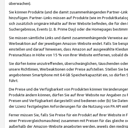
überwachen).
Sie können Produkte (und die damit zusammenhängenden Partner-Links)
hinzufügen. Partner-Links müssen auf Produkte (wie im Produktkatalog de
sich zusätzlich originäre Inhalte auf Ihrer Website befinden, die für 
Suchergebnisse, Events (z. B. Prime Day) oder die Homepages bestimmte
Sie müssen sämtliche Links und damit zusammenhängende Verweise auf z
Werbeaktion auf der jeweiligen Amazon-Website endet. Falls Sie beisp
einstellen und darauf hinweisen, dass Amazon auf ausgewählte Kleidun
Preisnachlass in Höhe von 15 % von Ihrer Website entfernen, sobald di
Sie dürfen keine unzutreffenden, überschwänglichen, täuschenden od
unsere Richtlinien, Werbeaktionen oder Preise aufstellen. Stellen Sie 
angebotenen Smartphone mit 64 GB Speicherkapazität ein, so dürfen S
führt.
Die Preise und die Verfügbarkeit von Produkten können Veränderungen 
Produkte ändern können, dürfen Sie auf Ihrer Website nur Angaben zu P
Preisen und Verfügbarkeit dargestellt sind bedienen oder (b) Sie Daten
der Lizenz festgelegten Anforderungen für die Nutzung von PA API einh
Ferner müssen Sie, falls Sie Preise für ein Produkt auf Ihrer Website in 
einer Preisvergleichsmaschine) zusammen mit Preisen für das gleiche o
außerhalb der Amazon-Website angeboten werden, jeweils den niedrigst