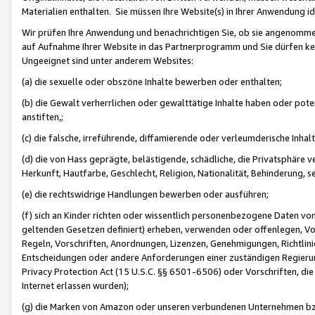
Materialien enthalten. Sie müssen Ihre Website(s) in Ihrer Anwendung ide
Wir prüfen Ihre Anwendung und benachrichtigen Sie, ob sie angenommen
auf Aufnahme Ihrer Website in das Partnerprogramm und Sie dürfen kei
Ungeeignet sind unter anderem Websites:
(a) die sexuelle oder obszöne Inhalte bewerben oder enthalten;
(b) die Gewalt verherrlichen oder gewalttätige Inhalte haben oder pot
anstiften,;
(c) die falsche, irreführende, diffamierende oder verleumderische Inha
(d) die von Hass geprägte, belästigende, schädliche, die Privatsphäre v
Herkunft, Hautfarbe, Geschlecht, Religion, Nationalität, Behinderung, 
(e) die rechtswidrige Handlungen bewerben oder ausführen;
(f) sich an Kinder richten oder wissentlich personenbezogene Daten vo
geltenden Gesetzen definiert) erheben, verwenden oder offenlegen, Vo
Regeln, Vorschriften, Anordnungen, Lizenzen, Genehmigungen, Richtlini
Entscheidungen oder andere Anforderungen einer zuständigen Regierung
Privacy Protection Act (15 U.S.C. §§ 6501-6506) oder Vorschriften, di
Internet erlassen wurden);
(g) die Marken von Amazon oder unseren verbundenen Unternehmen b