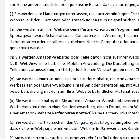
und keine andere natürliche oder juristische Person dazu ermächtigen, a
(l) Sie werden alle Handlungen unterlassen, die nach vernünftigem Erme
Website, auf der Funktionen oder Transaktionen (zum Beispiel suchen, s
(m) Sie werden auf Ihrer Website keine Partner-Links oder Programmin
Spionagesoftware, Schadsoftware, Computerviren, Würmern, Trojaner
Herunterladen oder Installieren auf einem Nutzer-Computer oder ande
genehmigt wurden.
(n) Sie werden Amazon-Websites oder Teile davon nicht auf Ihrer Websi
(z. B., WebView) innerhalb einer Mobilen Anwendung. Die Darstellung ein
Teilnahmevoraussetzungen stellt jedoch keinen Verstoß gegen diese Zif
(o) Sie werden keine Partner-Links oder andere Inhalte, die eine Am
Werbeseiten oder Layer-Werbung einstellen oder bereitstellen, mit Au
bewerben, die eng mit dem auf Ihrer Website befindlichen Material z
(p) Sie werden in Inhalte, die Sie auf einer Amazon-Website platzier
Werbediensten oder in einer Kundenbewertung, einem Forum, einem Wun
einer Amazon-Website verfügbaren Kontext) keine Partner-Links integr
(q) Sie werden nicht versuchen, den
Vergütungskatalog
zu umgehen oder
dass sich eine Webpage einer Amazon-Website im Browser eines Kunden 
(r) Sie werden nicht versuchen, Internetverkehr (Traffic) oder Vergü