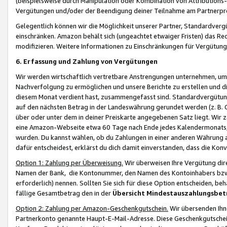
(beispielsweise durch Manipulation oder Kombination von Attributions-
Vergütungen und/oder der Beendigung deiner Teilnahme am Partnerp
Gelegentlich können wir die Möglichkeit unserer Partner, Standardv
einschränken. Amazon behält sich (ungeachtet etwaiger Fristen) das Re
modifizieren. Weitere Informationen zu Einschränkungen für Vergütung
6. Erfassung und Zahlung von Vergütungen
Wir werden wirtschaftlich vertretbare Anstrengungen unternehmen, um 
Nachverfolgung zu ermöglichen und unsere Berichte zu erstellen und di
diesem Monat verdient hast, zusammengefasst sind. Standardvergütung
auf den nächsten Betrag in der Landeswährung gerundet werden (z. B. C
über oder unter dem in deiner Preiskarte angegebenen Satz liegt. Wir
eine Amazon-Webseite etwa 60 Tage nach Ende jedes Kalendermonats, i
wurden. Du kannst wählen, ob du Zahlungen in einer anderen Währung
dafür entscheidest, erklärst du dich damit einverstanden, dass die K
Option 1: Zahlung per Überweisung.
Wir überweisen Ihre Vergütung dir
Namen der Bank, die Kontonummer, den Namen des Kontoinhabers bzw. a
erforderlich) nennen. Sollten Sie sich für diese Option entscheiden, be
fällige Gesamtbetrag den in der
Übersicht Mindestauszahlungsbet
Option 2: Zahlung per Amazon-Geschenkgutschein.
Wir übersenden Ihne
Partnerkonto genannte Haupt-E-Mail-Adresse. Diese Geschenkgutschei