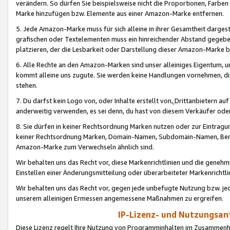
verändern. So dürfen Sie beispielsweise nicht die Proportionen, Farb
Marke hinzufügen bzw. Elemente aus einer Amazon-Marke entfernen.
5. Jede Amazon-Marke muss für sich alleine in ihrer Gesamtheit darge
grafischen oder Textelementen muss ein hinreichender Abstand gegebe
platzieren, der die Lesbarkeit oder Darstellung dieser Amazon-Marke b
6. Alle Rechte an den Amazon-Marken sind unser alleiniges Eigentum, 
kommt alleine uns zugute. Sie werden keine Handlungen vornehmen, 
stehen.
7. Du darfst kein Logo von, oder Inhalte erstellt von,
Drittanbietern au
anderweitig verwenden, es sei denn, du hast von diesem Verkäufer oder
8. Sie dürfen in keiner Rechtsordnung Marken nutzen oder zur Eintragu
keiner Rechtsordnung Marken, Domain-Namen, Subdomain-Namen, Benu
Amazon-Marke zum Verwechseln ähnlich sind.
Wir behalten uns das Recht vor, diese Markenrichtlinien und die gene
Einstellen einer Änderungsmitteilung oder überarbeiteter Markenricht
Wir behalten uns das Recht vor, gegen jede unbefugte Nutzung bzw. jede 
unserem alleinigen Ermessen angemessene Maßnahmen zu ergreifen.
IP-Lizenz- und Nutzungsan
Diese Lizenz regelt Ihre Nutzung von Programminhalten im Zusammen