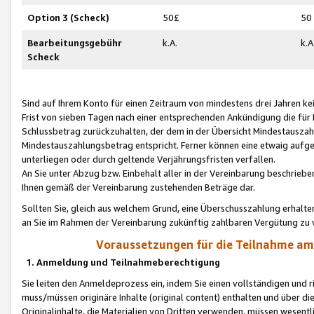
Option 3 (Scheck)
50£
50
Bearbeitungsgebühr
k.A.
k.A
Scheck
Sind auf Ihrem Konto für einen Zeitraum von mindestens drei Jahren kein
Frist von sieben Tagen nach einer entsprechenden Ankündigung die für
Schlussbetrag zurückzuhalten, der dem in der Übersicht Mindestausz
Mindestauszahlungsbetrag entspricht. Ferner können eine etwaig aufg
unterliegen oder durch geltende Verjährungsfristen verfallen.
An Sie unter Abzug bzw. Einbehalt aller in der Vereinbarung beschrieb
Ihnen gemäß der Vereinbarung zustehenden Beträge dar.
Sollten Sie, gleich aus welchem Grund, eine Überschusszahlung erhalte
an Sie im Rahmen der Vereinbarung zukünftig zahlbaren Vergütung zu 
Voraussetzungen für die Teilnahme a
1. Anmeldung und Teilnahmeberechtigung
Sie leiten den Anmeldeprozess ein, indem Sie einen vollständigen und 
muss/müssen originäre Inhalte (original content) enthalten und über d
Originalinhalte, die Materialien von Dritten verwenden, müssen wese