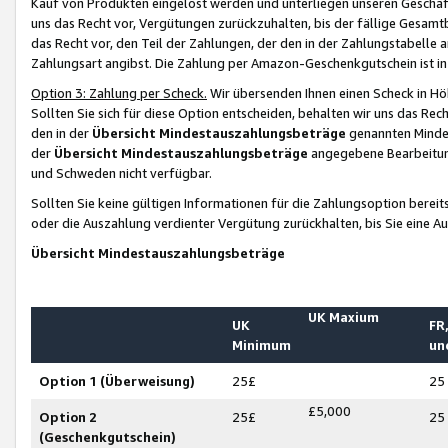
Kauf von Produkten eingelöst werden und unterliegen unseren Geschäf
uns das Recht vor, Vergütungen zurückzuhalten, bis der fällige Gesamt
das Recht vor, den Teil der Zahlungen, der den in der Zahlungstabelle 
Zahlungsart angibst. Die Zahlung per Amazon-Geschenkgutschein ist in
Option 3: Zahlung per Scheck.
Wir übersenden Ihnen einen Scheck in Höh
Sollten Sie sich für diese Option entscheiden, behalten wir uns das Rec
den in der
Übersicht Mindestauszahlungsbeträge
genannten Mindest
der
Übersicht Mindestauszahlungsbeträge
angegebene Bearbeitung
und Schweden nicht verfügbar.
Sollten Sie keine gültigen Informationen für die Zahlungsoption bereit
oder die Auszahlung verdienter Vergütung zurückhalten, bis Sie eine A
Übersicht Mindestauszahlungsbeträge
UK Maxium
UK
FR,
Minimum
un
Option 1 (Überweisung)
25£
25
£5,000
Option 2
25£
25
(Geschenkgutschein)