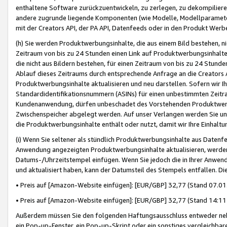
enthaltene Software zurückzuentwickeln, zu zerlegen, zu dekompilier
andere zugrunde liegende Komponenten (wie Modelle, Modellparameter
mit der Creators API, der PA API, Datenfeeds oder in den Produkt Werb
(h) Sie werden Produktwerbungsinhalte, die aus einem Bild bestehen, ni
Zeitraum von bis zu 24 Stunden einen Link auf Produktwerbungsinhalte
die nicht aus Bildern bestehen, für einen Zeitraum von bis zu 24 Stund
Ablauf dieses Zeitraums durch entsprechende Anfrage an die Creators 
Produktwerbungsinhalte aktualisieren und neu darstellen. Sofern wir Ih
Standardidentifikationsnummern (ASINs) für einen unbestimmten Zeitra
Kundenanwendung, dürfen unbeschadet des Vorstehenden Produktwerbu
Zwischenspeicher abgelegt werden. Auf unser Verlangen werden Sie un
die Produktwerbungsinhalte enthält oder nutzt, damit wir Ihre Einhalt
(i) Wenn Sie seltener als stündlich Produktwerbungsinhalte aus Datenfe
Anwendung angezeigten Produktwerbungsinhalte aktualisieren, werden 
Datums-/Uhrzeitstempel einfügen. Wenn Sie jedoch die in Ihrer Anwe
und aktualisiert haben, kann der Datumsteil des Stempels entfallen. Dies
• Preis auf [Amazon-Website einfügen]: [EUR/GBP] 32,77 (Stand 07.01.
• Preis auf [Amazon-Website einfügen]: [EUR/GBP] 32,77 (Stand 14:11 
Außerdem müssen Sie den folgenden Haftungsausschluss entweder neb
ein Pop-up-Fenster, ein Pop-up-Skript oder ein sonstiges vergleichba