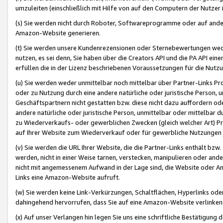
umzuleiten (einschließlich mit Hilfe von auf den Computern der Nutzer i
(s) Sie werden nicht durch Roboter, Softwareprogramme oder auf andere
Amazon-Website generieren.
(t) Sie werden unsere Kundenrezensionen oder Sternebewertungen wed
nutzen, es sei denn, Sie haben über die Creators API und die PA API e
erfüllen die in der Lizenz beschriebenen Voraussetzungen für die Nutzu
(u) Sie werden weder unmittelbar noch mittelbar über Partner-Links P
oder zu Nutzung durch eine andere natürliche oder juristische Person,
Geschäftspartnern nicht gestatten bzw. diese nicht dazu auffordern od
andere natürliche oder juristische Person, unmittelbar oder mittelbar
zu Wiederverkaufs- oder gewerblichen Zwecken (gleich welcher Art) 
auf Ihrer Website zum Wiederverkauf oder für gewerbliche Nutzungen 
(v) Sie werden die URL Ihrer Website, die die Partner-Links enthält b
werden, nicht in einer Weise tarnen, verstecken, manipulieren oder and
nicht mit angemessenem Aufwand in der Lage sind, die Website oder A
Links eine Amazon-Website aufruft.
(w) Sie werden keine Link-Verkürzungen, Schaltflächen, Hyperlinks ode
dahingehend hervorrufen, dass Sie auf eine Amazon-Website verlinken
(x) Auf unser Verlangen hin legen Sie uns eine schriftliche Bestätigung