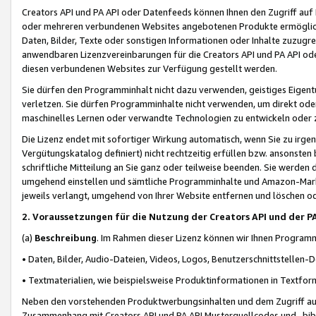
Creators API und PA API oder Datenfeeds können Ihnen den Zugriff auf D
oder mehreren verbundenen Websites angebotenen Produkte ermögliche
Daten, Bilder, Texte oder sonstigen Informationen oder Inhalte zuzugre
anwendbaren Lizenzvereinbarungen für die Creators API und PA API od
diesen verbundenen Websites zur Verfügung gestellt werden.
Sie dürfen den Programminhalt nicht dazu verwenden, geistiges Eigent
verletzen. Sie dürfen Programminhalte nicht verwenden, um direkt ode
maschinelles Lernen oder verwandte Technologien zu entwickeln oder zu
Die Lizenz endet mit sofortiger Wirkung automatisch, wenn Sie zu irg
Vergütungskatalog definiert) nicht rechtzeitig erfüllen bzw. ansonsten
schriftliche Mitteilung an Sie ganz oder teilweise beenden. Sie werden
umgehend einstellen und sämtliche Programminhalte und Amazon-Marke
jeweils verlangt, umgehend von Ihrer Website entfernen und löschen od
2. Voraussetzungen für die Nutzung der Creators API und der P
(a)
Beschreibung
. Im Rahmen dieser Lizenz können wir Ihnen Programmi
• Daten, Bilder, Audio-Dateien, Videos, Logos, Benutzerschnittstellen-
• Textmaterialien, wie beispielsweise Produktinformationen in Textfor
Neben den vorstehenden Produktwerbungsinhalten und dem Zugriff auf 
Zusammenhang mit Creators API und PA API Musterquellcodes und -bibli