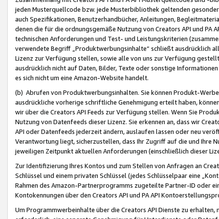
jeden Musterquellcode bzw. jede Musterbibliothek geltenden gesonder
auch Spezifikationen, Benutzerhandbücher, Anleitungen, Begleitmaterial
denen die für die ordnungsgemäße Nutzung von Creators API und PA A
technischen Anforderungen und Test- und Leistungskriterien (zusammen
verwendete Begriff „Produktwerbungsinhalte“ schließt ausdrücklich al
Lizenz zur Verfügung stellen, sowie alle von uns zur Verfügung gestel
ausdrücklich nicht auf Daten, Bilder, Texte oder sonstige Informatione
es sich nicht um eine Amazon-Website handelt.
(b) Abrufen von Produktwerbungsinhalten. Sie können Produkt-Werbein
ausdrückliche vorherige schriftliche Genehmigung erteilt haben, könn
wir über die Creators API Feeds zur Verfügung stellen. Wenn Sie Produk
Nutzung von Datenfeeds dieser Lizenz. Sie erkennen an, dass wir Creat
API oder Datenfeeds jederzeit ändern, auslaufen lassen oder neu veröffe
Verantwortung liegt, sicherzustellen, dass Ihr Zugriff auf die und Ihr
jeweiligen Zeitpunkt aktuellen Anforderungen (einschließlich dieser Liz
Zur Identifizierung Ihres Kontos und zum Stellen von Anfragen an Crea
Schlüssel und einem privaten Schlüssel (jedes Schlüsselpaar eine „Kon
Rahmen des Amazon-Partnerprogramms zugeteilte Partner-ID oder ein
Kontokennungen über den Creators API und PA API Kontoerstellungspro
Um Programmwerbeinhalte über die Creators API Dienste zu erhalten, m