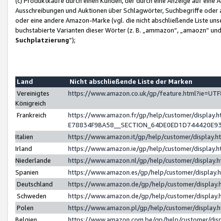
(c) Produktkäufe durch einen Kunden, der durch eine Anzeige auf eine 
Ausschreibungen und Auktionen über Schlagwörter, Suchbegriffe oder 
oder eine andere Amazon-Marke (vgl. die nicht abschließende Liste un
buchstabierte Varianten dieser Wörter (z. B. „ammazon“, „amaozn“ und „
Suchplatzierung
”);
Land
Nicht abschließende Liste der Marken
Vereinigtes
https://www.amazon.co.uk/gp/feature.html?ie=U
Königreich
Frankreich
https://www.amazon.fr/gp/help/customer/displa
E78834F9BA58__SECTION_64DE0ED1D744420E9
Italien
https://www.amazon.it/gp/help/customer/display
Irland
https://www.amazon.ie/gp/help/customer/displa
Niederlande
https://www.amazon.nl/gp/help/customer/display
Spanien
https://www.amazon.es/gp/help/customer/display
Deutschland
https://www.amazon.de/gp/help/customer/displa
Schweden
https://www.amazon.de/gp/help/customer/displa
Polen
https://www.amazon.pl/gp/help/customer/display
Belgien
https://www.amazon.com.be/gp/help/customer/d