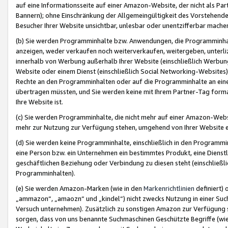
auf eine Informationsseite auf einer Amazon-Website, der nicht als Part
Bannern); ohne Einschränkung der Allgemeingültigkeit des Vorstehende
Besucher Ihrer Website unsichtbar, unlesbar oder unentzifferbar mache
(b) Sie werden Programminhalte bzw. Anwendungen, die Programminhalt
anzeigen, weder verkaufen noch weiterverkaufen, weitergeben, unterli
innerhalb von Werbung außerhalb Ihrer Website (einschließlich Werbun
Website oder einem Dienst (einschließlich Social Networking-Website
Rechte an den Programminhalten oder auf die Programminhalte an eine a
übertragen müssten, und Sie werden keine mit Ihrem Partner-Tag formati
Ihre Website ist.
(c) Sie werden Programminhalte, die nicht mehr auf einer Amazon-Websit
mehr zur Nutzung zur Verfügung stehen, umgehend von Ihrer Website e
(d) Sie werden keine Programminhalte, einschließlich in den Programmin
eine Person bzw. ein Unternehmen ein bestimmtes Produkt, eine Dienstle
geschäftlichen Beziehung oder Verbindung zu diesen steht (einschließli
Programminhalten).
(e) Sie werden Amazon-Marken (wie in den
Markenrichtlinien
definiert) 
„ammazon“, „amaozn“ und „kindel“) nicht zwecks Nutzung in einer Suc
Versuch unternehmen). Zusätzlich zu sonstigen Amazon zur Verfügung 
sorgen, dass von uns benannte Suchmaschinen Geschützte Begriffe (wie 