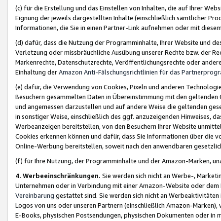
(c) für die Erstellung und das Einstellen von Inhalten, die auf Ihrer We
Eignung der jeweils dargestellten Inhalte (einschließlich sämtlicher 
Informationen, die Sie in einen Partner-Link aufnehmen oder mit diese
(d) dafür, dass die Nutzung der Programminhalte, Ihrer Website und des 
Verletzung oder missbräuchliche Ausübung unserer Rechte bzw. der Recht
Markenrechte, Datenschutzrechte, Veröffentlichungsrechte oder anderer
Einhaltung der
Amazon Anti-Fälschungsrichtlinien für das Partnerpro
(e) dafür, die Verwendung von Cookies, Pixeln und anderen Technologien
Besuchern gesammelten Daten in Übereinstimmung mit den geltenden Ge
und angemessen darzustellen und auf andere Weise die geltenden geset
in sonstiger Weise, einschließlich des ggf. anzuzeigenden Hinweises, d
Werbeanzeigen bereitstellen, von den Besuchern Ihrer Website unmitte
Cookies erkennen können und dafür, dass Sie Informationen über die v
Online-Werbung bereitstellen, soweit nach den anwendbaren gesetzlic
(f) für Ihre Nutzung, der Programminhalte und der Amazon-Marken, u
4. Werbeeinschränkungen.
Sie werden sich nicht an Werbe-, Market
Unternehmen oder in Verbindung mit einer Amazon-Website oder dem Pa
Vereinbarung
gestattet sind. Sie werden sich nicht an Werbeaktivitäten
Logos von uns oder unseren Partnern (einschließlich Amazon-Marken), 
E-Books, physischen Postsendungen, physischen Dokumenten oder in 