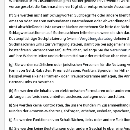
Werbeinhalte im Zusammenhang mit Suchergebnissen verwendet werden,
vorausgesetzt die Suchmaschine verfügt über entsprechende Ausschlu
(f) Sie werden nicht auf Schlagwörter, Suchbegriffe oder andere Ident
Amazon oder unseren verbundenen Unternehmen oder Abwandlungen bzw
nicht abschließende Liste unserer Marken entnehmen Sie bitte der Nich
Schlagwortauktionen auf Suchmaschinen teilnehmen, wenn die sich da
Kostenpflichtige Suchplatzierung (wie im
Vergütungskatalog
definiert
Suchmaschinen Links zur Verfügung stellen, damit Sie bei allgemeinen I
kostenfreien Suchergebnissen) auftauchen, solange Sie die
Vereinbaru
auf Ihre Website leiten und nicht unmittelbar oder mittelbar über eine
(g) Sie werden natürlichen oder juristischen Personen für die Nutzung 
Form von Geld, Rabatten, Preisnachlässen, Punkten, Spenden für Hilfs
beispielsweise keine Prämien- oder Treueprogramme auflegen, die Anrei
Partner-Links zu besuchen.
(h) Sie werden die Inhalte von elektronischen Formularen oder anderem M
abfangen, aufzeichnen, umleiten, auslesen, auslegen oder ausfüllen.
(i) Sie werden keine Kontodaten, die unsere Kunden im Zusammenhang 
Kunden der Amazon-Websites), abfragen, erheben, einholen, speichern,
(j) Sie werden Funktionen von Schaltflächen, Links oder andere Funkti
(k) Sie werden keine Bestellungen oder andere Geschäfte über eine Ama