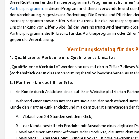
Diese Richtlinien für das Partnerprogramm („
Programmrichtlinien
“)
Partnerprogramm
; in diesen Programmrichtlinien verwendete und durch
der Vereinbarung zugewiesene Bedeutung. Die Rechte und Pflichten de
Partnerprogramm sowie Ziffer 3 der IP-Lizenz für das Partnerprogram
Einschränkung von Ziffer 6 Abs. (a) der Vereinbarung wird hiermit Fol
Partnerprogramm, die IP-Lizenz für das Partnerprogramm oder Ziffer 1
gegen die Vereinbarung.
Vergütungskatalog für das 
1. Qualifizierte Verkäufe und Qualifizierte Umsätze
„
Qualifizierte Verkäufe
“ werden von uns mit den in Ziffer 3 diese
(vorbehaltlich der in diesem Vergütungskatalog beschriebenen Ausnah
(a) Partner- Link auf Ihrer Site
:
i. ein Kunde durch Anklicken eines auf Ihrer Website platzierten Part
ii. während einer einzigen Internetsitzung eines der nachstehend unter (i)
Kunde den Partner-Link anklickt und mit dem zuerst eintretenden der f
A. Ablauf von 24 Stunden seit dem Klick,
B. der Kunde bestellt ein Produkt, mit Ausnahme eines digitalen P
Download einer Amazon Software oder Produkte, die unter dem N
Downloads“, „Amazon Coin“, „Kindle Books“, „Kindle Newspapers“, „