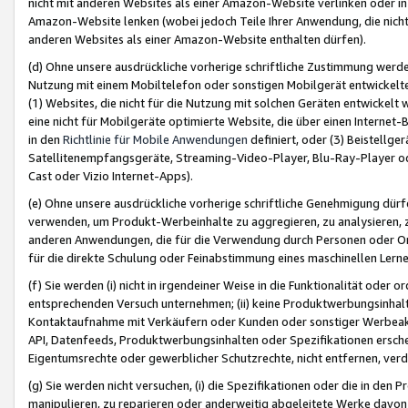
nicht mit anderen Websites als einer Amazon-Website verlinken oder i
Amazon-Website lenken (wobei jedoch Teile Ihrer Anwendung, die nich
anderen Websites als einer Amazon-Website enthalten dürfen).
(d) Ohne unsere ausdrückliche vorherige schriftliche Zustimmung werd
Nutzung mit einem Mobiltelefon oder sonstigen Mobilgerät entwickelt
(1) Websites, die nicht für die Nutzung mit solchen Geräten entwickelt
eine nicht für Mobilgeräte optimierte Website, die über einen Interne
in den
Richtlinie für Mobile Anwendungen
definiert, oder (3) Beistellge
Satellitenempfangsgeräte, Streaming-Video-Player, Blu-Ray-Player ode
Cast oder Vizio Internet-Apps).
(e) Ohne unsere ausdrückliche vorherige schriftliche Genehmigung dürfe
verwenden, um Produkt-Werbeinhalte zu aggregieren, zu analysieren, 
anderen Anwendungen, die für die Verwendung durch Personen oder Or
für die direkte Schulung oder Feinabstimmung eines maschinellen Lern
(f) Sie werden (i) nicht in irgendeiner Weise in die Funktionalität ode
entsprechenden Versuch unternehmen; (ii) keine Produktwerbungsinha
Kontaktaufnahme mit Verkäufern oder Kunden oder sonstiger Werbeaktiv
API, Datenfeeds, Produktwerbungsinhalten oder Spezifikationen erschei
Eigentumsrechte oder gewerblicher Schutzrechte, nicht entfernen, verd
(g) Sie werden nicht versuchen, (i) die Spezifikationen oder die in de
manipulieren, zu reparieren oder anderweitig abgeleitete Werke davon z