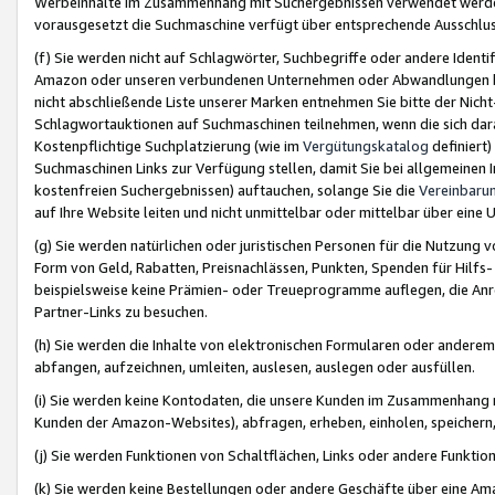
Werbeinhalte im Zusammenhang mit Suchergebnissen verwendet werden,
vorausgesetzt die Suchmaschine verfügt über entsprechende Ausschlu
(f) Sie werden nicht auf Schlagwörter, Suchbegriffe oder andere Ident
Amazon oder unseren verbundenen Unternehmen oder Abwandlungen bzw
nicht abschließende Liste unserer Marken entnehmen Sie bitte der Nich
Schlagwortauktionen auf Suchmaschinen teilnehmen, wenn die sich da
Kostenpflichtige Suchplatzierung (wie im
Vergütungskatalog
definiert
Suchmaschinen Links zur Verfügung stellen, damit Sie bei allgemeinen I
kostenfreien Suchergebnissen) auftauchen, solange Sie die
Vereinbaru
auf Ihre Website leiten und nicht unmittelbar oder mittelbar über eine
(g) Sie werden natürlichen oder juristischen Personen für die Nutzung 
Form von Geld, Rabatten, Preisnachlässen, Punkten, Spenden für Hilfs
beispielsweise keine Prämien- oder Treueprogramme auflegen, die Anrei
Partner-Links zu besuchen.
(h) Sie werden die Inhalte von elektronischen Formularen oder anderem M
abfangen, aufzeichnen, umleiten, auslesen, auslegen oder ausfüllen.
(i) Sie werden keine Kontodaten, die unsere Kunden im Zusammenhang 
Kunden der Amazon-Websites), abfragen, erheben, einholen, speichern,
(j) Sie werden Funktionen von Schaltflächen, Links oder andere Funkti
(k) Sie werden keine Bestellungen oder andere Geschäfte über eine Ama