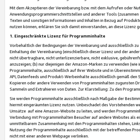
Mit dem Akzeptieren der Vereinbarung bzw. mit dem Aufrufen oder Nutz
Anwendungsprogrammierschnittstellen und anderer Tools (zusammen die
Texten und sonstigen Informationen und Inhalten in Bezug auf Produkte
nutzen können, erklären Sie sich damit einverstanden, an diese Lizenz 
1. Eingeschränkte Lizenz für Programminhalte
Vorbehaltlich der Bedingungen der Vereinbarung und ausschließlich z
Einhaltung der Vereinbarung (einschließlich dieser Lizenz und der ande
nicht übertragbare, nicht unterlizenzierbare, nicht exklusive, gebühren
anzuzeigen; (b) nur diejenigen der Amazon-Marken zu verwenden (wie in 
Programminhalte, ausschließlich auf Ihrer Website und in Übereinstimmu
API, Datenfeeds und Produkt-Werbeinhalte ausschließlich gemäß den Spe
Kopieren oder andere Verwenden von Programminhalten zugunsten Dri
Sammeln und Extrahieren von Daten. Zur Klarstellung: Zu den Program
Sie werden Programminhalte ausschließlich nach Maßgabe der Besti
hiermit eingeräumten Lizenz nutzen. Unbeschadet des Vorstehenden we
Umsätze auf eine Amazon-Website zu leiten, und werden Programminhal
Verbindung mit Programminhalten Besucher auf andere Websites als ein
unmittelbarem Zusammenhang mit den Programminhalten stehen, Links z
Nutzung der Programminhalte ausschließlich mit der betreffenden Pr
nicht mit einer anderen Webpage verlinken.