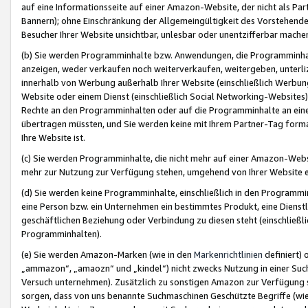
auf eine Informationsseite auf einer Amazon-Website, der nicht als Part
Bannern); ohne Einschränkung der Allgemeingültigkeit des Vorstehende
Besucher Ihrer Website unsichtbar, unlesbar oder unentzifferbar mache
(b) Sie werden Programminhalte bzw. Anwendungen, die Programminhalt
anzeigen, weder verkaufen noch weiterverkaufen, weitergeben, unterli
innerhalb von Werbung außerhalb Ihrer Website (einschließlich Werbun
Website oder einem Dienst (einschließlich Social Networking-Website
Rechte an den Programminhalten oder auf die Programminhalte an eine a
übertragen müssten, und Sie werden keine mit Ihrem Partner-Tag formati
Ihre Website ist.
(c) Sie werden Programminhalte, die nicht mehr auf einer Amazon-Websit
mehr zur Nutzung zur Verfügung stehen, umgehend von Ihrer Website e
(d) Sie werden keine Programminhalte, einschließlich in den Programmin
eine Person bzw. ein Unternehmen ein bestimmtes Produkt, eine Dienstle
geschäftlichen Beziehung oder Verbindung zu diesen steht (einschließli
Programminhalten).
(e) Sie werden Amazon-Marken (wie in den
Markenrichtlinien
definiert) 
„ammazon“, „amaozn“ und „kindel“) nicht zwecks Nutzung in einer Suc
Versuch unternehmen). Zusätzlich zu sonstigen Amazon zur Verfügung 
sorgen, dass von uns benannte Suchmaschinen Geschützte Begriffe (wie 