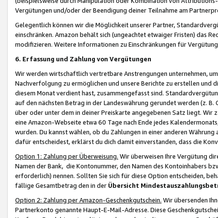
(beispielsweise durch Manipulation oder Kombination von Attributions-
Vergütungen und/oder der Beendigung deiner Teilnahme am Partnerp
Gelegentlich können wir die Möglichkeit unserer Partner, Standardv
einschränken. Amazon behält sich (ungeachtet etwaiger Fristen) das Re
modifizieren. Weitere Informationen zu Einschränkungen für Vergütung
6. Erfassung und Zahlung von Vergütungen
Wir werden wirtschaftlich vertretbare Anstrengungen unternehmen, um 
Nachverfolgung zu ermöglichen und unsere Berichte zu erstellen und di
diesem Monat verdient hast, zusammengefasst sind. Standardvergütung
auf den nächsten Betrag in der Landeswährung gerundet werden (z. B. C
über oder unter dem in deiner Preiskarte angegebenen Satz liegt. Wir
eine Amazon-Webseite etwa 60 Tage nach Ende jedes Kalendermonats, i
wurden. Du kannst wählen, ob du Zahlungen in einer anderen Währung
dafür entscheidest, erklärst du dich damit einverstanden, dass die K
Option 1: Zahlung per Überweisung.
Wir überweisen Ihre Vergütung dir
Namen der Bank, die Kontonummer, den Namen des Kontoinhabers bzw. a
erforderlich) nennen. Sollten Sie sich für diese Option entscheiden, be
fällige Gesamtbetrag den in der
Übersicht Mindestauszahlungsbet
Option 2: Zahlung per Amazon-Geschenkgutschein.
Wir übersenden Ihne
Partnerkonto genannte Haupt-E-Mail-Adresse. Diese Geschenkgutschei