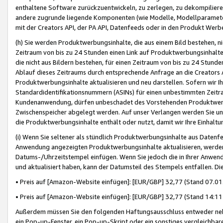
enthaltene Software zurückzuentwickeln, zu zerlegen, zu dekompilier
andere zugrunde liegende Komponenten (wie Modelle, Modellparameter
mit der Creators API, der PA API, Datenfeeds oder in den Produkt Werb
(h) Sie werden Produktwerbungsinhalte, die aus einem Bild bestehen, ni
Zeitraum von bis zu 24 Stunden einen Link auf Produktwerbungsinhalte
die nicht aus Bildern bestehen, für einen Zeitraum von bis zu 24 Stund
Ablauf dieses Zeitraums durch entsprechende Anfrage an die Creators 
Produktwerbungsinhalte aktualisieren und neu darstellen. Sofern wir Ih
Standardidentifikationsnummern (ASINs) für einen unbestimmten Zeitra
Kundenanwendung, dürfen unbeschadet des Vorstehenden Produktwerbu
Zwischenspeicher abgelegt werden. Auf unser Verlangen werden Sie un
die Produktwerbungsinhalte enthält oder nutzt, damit wir Ihre Einhalt
(i) Wenn Sie seltener als stündlich Produktwerbungsinhalte aus Datenfe
Anwendung angezeigten Produktwerbungsinhalte aktualisieren, werden 
Datums-/Uhrzeitstempel einfügen. Wenn Sie jedoch die in Ihrer Anwe
und aktualisiert haben, kann der Datumsteil des Stempels entfallen. Dies
• Preis auf [Amazon-Website einfügen]: [EUR/GBP] 32,77 (Stand 07.01.
• Preis auf [Amazon-Website einfügen]: [EUR/GBP] 32,77 (Stand 14:11 
Außerdem müssen Sie den folgenden Haftungsausschluss entweder neb
ein Pop-up-Fenster, ein Pop-up-Skript oder ein sonstiges vergleichba