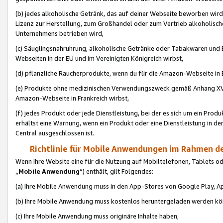
(b) jedes alkoholische Getränk, das auf deiner Webseite beworben wird
Lizenz zur Herstellung, zum Großhandel oder zum Vertrieb alkoholisch
Unternehmens betrieben wird,
(c) Säuglingsnahruhrung, alkoholische Getränke oder Tabakwaren und E
Webseiten in der EU und im Vereinigten Königreich wirbst,
(d) pflanzliche Raucherprodukte, wenn du für die Amazon-Webseite in B
(e) Produkte ohne medizinischen Verwendungszweck gemäß Anhang XVI 
Amazon-Webseite in Frankreich wirbst,
(f) jedes Produkt oder jede Dienstleistung, bei der es sich um ein Prod
erhältst eine Warnung, wenn ein Produkt oder eine Dienstleistung in de
Central ausgeschlossen ist.
Richtlinie für Mobile Anwendungen im Rahmen de
Wenn Ihre Website eine für die Nutzung auf Mobiltelefonen, Tablets 
„
Mobile Anwendung
“) enthält, gilt Folgendes:
(a) Ihre Mobile Anwendung muss in den App-Stores von Google Play, A
(b) Ihre Mobile Anwendung muss kostenlos heruntergeladen werden könn
(c) Ihre Mobile Anwendung muss originäre Inhalte haben,