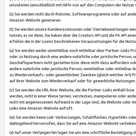
umzuleiten (einschließlich mit Hilfe von auf den Computern der Nutzer i
(s) Sie werden nicht durch Roboter, Softwareprogramme oder auf andere
Amazon-Website generieren.
(t) Sie werden unsere Kundenrezensionen oder Sternebewertungen wed
nutzen, es sei denn, Sie haben über die Creators API und die PA API e
erfüllen die in der Lizenz beschriebenen Voraussetzungen für die Nutzu
(u) Sie werden weder unmittelbar noch mittelbar über Partner-Links P
oder zu Nutzung durch eine andere natürliche oder juristische Person,
Geschäftspartnern nicht gestatten bzw. diese nicht dazu auffordern od
andere natürliche oder juristische Person, unmittelbar oder mittelbar
zu Wiederverkaufs- oder gewerblichen Zwecken (gleich welcher Art) 
auf Ihrer Website zum Wiederverkauf oder für gewerbliche Nutzungen 
(v) Sie werden die URL Ihrer Website, die die Partner-Links enthält b
werden, nicht in einer Weise tarnen, verstecken, manipulieren oder and
nicht mit angemessenem Aufwand in der Lage sind, die Website oder A
Links eine Amazon-Website aufruft.
(w) Sie werden keine Link-Verkürzungen, Schaltflächen, Hyperlinks ode
dahingehend hervorrufen, dass Sie auf eine Amazon-Website verlinken
(x) Auf unser Verlangen hin legen Sie uns eine schriftliche Bestätigung