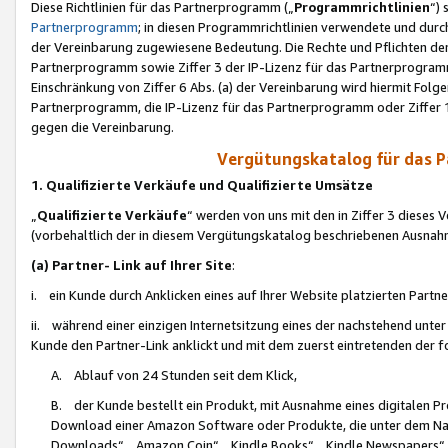
Diese Richtlinien für das Partnerprogramm („
Programmrichtlinien
“)
Partnerprogramm
; in diesen Programmrichtlinien verwendete und durch
der Vereinbarung zugewiesene Bedeutung. Die Rechte und Pflichten de
Partnerprogramm sowie Ziffer 3 der IP-Lizenz für das Partnerprogram
Einschränkung von Ziffer 6 Abs. (a) der Vereinbarung wird hiermit Fol
Partnerprogramm, die IP-Lizenz für das Partnerprogramm oder Ziffer 1
gegen die Vereinbarung.
Vergütungskatalog für das 
1. Qualifizierte Verkäufe und Qualifizierte Umsätze
„
Qualifizierte Verkäufe
“ werden von uns mit den in Ziffer 3 diese
(vorbehaltlich der in diesem Vergütungskatalog beschriebenen Ausnah
(a) Partner- Link auf Ihrer Site
:
i. ein Kunde durch Anklicken eines auf Ihrer Website platzierten Part
ii. während einer einzigen Internetsitzung eines der nachstehend unter (i)
Kunde den Partner-Link anklickt und mit dem zuerst eintretenden der f
A. Ablauf von 24 Stunden seit dem Klick,
B. der Kunde bestellt ein Produkt, mit Ausnahme eines digitalen P
Download einer Amazon Software oder Produkte, die unter dem N
Downloads“, „Amazon Coin“, „Kindle Books“, „Kindle Newspapers“, „