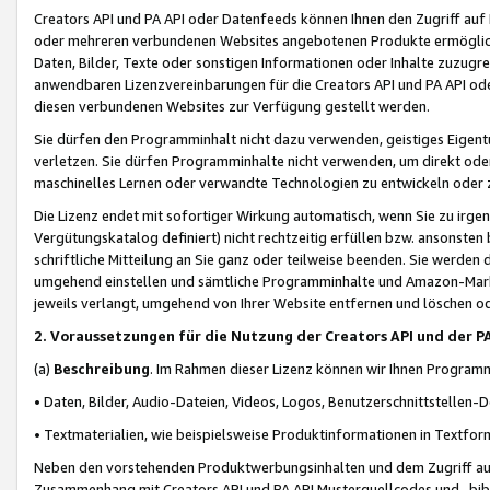
Creators API und PA API oder Datenfeeds können Ihnen den Zugriff auf D
oder mehreren verbundenen Websites angebotenen Produkte ermögliche
Daten, Bilder, Texte oder sonstigen Informationen oder Inhalte zuzugre
anwendbaren Lizenzvereinbarungen für die Creators API und PA API od
diesen verbundenen Websites zur Verfügung gestellt werden.
Sie dürfen den Programminhalt nicht dazu verwenden, geistiges Eigent
verletzen. Sie dürfen Programminhalte nicht verwenden, um direkt ode
maschinelles Lernen oder verwandte Technologien zu entwickeln oder zu
Die Lizenz endet mit sofortiger Wirkung automatisch, wenn Sie zu irg
Vergütungskatalog definiert) nicht rechtzeitig erfüllen bzw. ansonsten
schriftliche Mitteilung an Sie ganz oder teilweise beenden. Sie werden
umgehend einstellen und sämtliche Programminhalte und Amazon-Marke
jeweils verlangt, umgehend von Ihrer Website entfernen und löschen od
2. Voraussetzungen für die Nutzung der Creators API und der P
(a)
Beschreibung
. Im Rahmen dieser Lizenz können wir Ihnen Programmi
• Daten, Bilder, Audio-Dateien, Videos, Logos, Benutzerschnittstellen-
• Textmaterialien, wie beispielsweise Produktinformationen in Textfor
Neben den vorstehenden Produktwerbungsinhalten und dem Zugriff auf 
Zusammenhang mit Creators API und PA API Musterquellcodes und -bibli