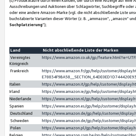
(c) Produktkäufe durch einen Kunden, der durch eine Anzeige auf eine 
Ausschreibungen und Auktionen über Schlagwörter, Suchbegriffe oder 
oder eine andere Amazon-Marke (vgl. die nicht abschließende Liste un
buchstabierte Varianten dieser Wörter (z. B. „ammazon“, „amaozn“ und „
Suchplatzierung
”);
Land
Nicht abschließende Liste der Marken
Vereinigtes
https://www.amazon.co.uk/gp/feature.html?ie=U
Königreich
Frankreich
https://www.amazon.fr/gp/help/customer/displa
E78834F9BA58__SECTION_64DE0ED1D744420E9
Italien
https://www.amazon.it/gp/help/customer/display
Irland
https://www.amazon.ie/gp/help/customer/displa
Niederlande
https://www.amazon.nl/gp/help/customer/display
Spanien
https://www.amazon.es/gp/help/customer/display
Deutschland
https://www.amazon.de/gp/help/customer/displa
Schweden
https://www.amazon.de/gp/help/customer/displa
Polen
https://www.amazon.pl/gp/help/customer/display
Belgien
https://www.amazon.com.be/gp/help/customer/d