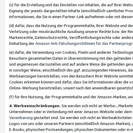
(c) für die Erstellung und das Einstellen von Inhalten, die auf Ihrer We
Eignung der jeweils dargestellten Inhalte (einschließlich sämtlicher 
Informationen, die Sie in einen Partner-Link aufnehmen oder mit diese
(d) dafür, dass die Nutzung der Programminhalte, Ihrer Website und des 
Verletzung oder missbräuchliche Ausübung unserer Rechte bzw. der Recht
Markenrechte, Datenschutzrechte, Veröffentlichungsrechte oder anderer
Einhaltung der
Amazon Anti-Fälschungsrichtlinien für das Partnerpro
(e) dafür, die Verwendung von Cookies, Pixeln und anderen Technologien
Besuchern gesammelten Daten in Übereinstimmung mit den geltenden Ge
und angemessen darzustellen und auf andere Weise die geltenden geset
in sonstiger Weise, einschließlich des ggf. anzuzeigenden Hinweises, d
Werbeanzeigen bereitstellen, von den Besuchern Ihrer Website unmitte
Cookies erkennen können und dafür, dass Sie Informationen über die v
Online-Werbung bereitstellen, soweit nach den anwendbaren gesetzlic
(f) für Ihre Nutzung, der Programminhalte und der Amazon-Marken, u
4. Werbeeinschränkungen.
Sie werden sich nicht an Werbe-, Market
Unternehmen oder in Verbindung mit einer Amazon-Website oder dem Pa
Vereinbarung
gestattet sind. Sie werden sich nicht an Werbeaktivitäten
Logos von uns oder unseren Partnern (einschließlich Amazon-Marken), 
E-Books, physischen Postsendungen, physischen Dokumenten oder in 