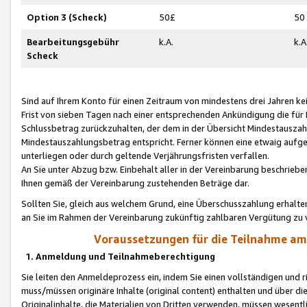
Option 3 (Scheck)
50£
50
Bearbeitungsgebühr
k.A.
k.A
Scheck
Sind auf Ihrem Konto für einen Zeitraum von mindestens drei Jahren kein
Frist von sieben Tagen nach einer entsprechenden Ankündigung die für
Schlussbetrag zurückzuhalten, der dem in der Übersicht Mindestausz
Mindestauszahlungsbetrag entspricht. Ferner können eine etwaig aufg
unterliegen oder durch geltende Verjährungsfristen verfallen.
An Sie unter Abzug bzw. Einbehalt aller in der Vereinbarung beschrieb
Ihnen gemäß der Vereinbarung zustehenden Beträge dar.
Sollten Sie, gleich aus welchem Grund, eine Überschusszahlung erhalte
an Sie im Rahmen der Vereinbarung zukünftig zahlbaren Vergütung zu 
Voraussetzungen für die Teilnahme a
1. Anmeldung und Teilnahmeberechtigung
Sie leiten den Anmeldeprozess ein, indem Sie einen vollständigen und 
muss/müssen originäre Inhalte (original content) enthalten und über d
Originalinhalte, die Materialien von Dritten verwenden, müssen wese