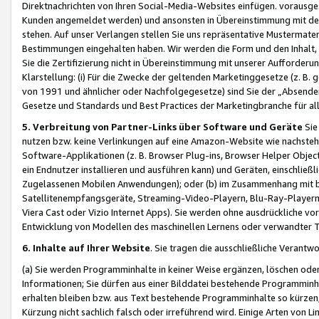
Direktnachrichten von Ihren Social-Media-Websites einfügen. vorausg
Kunden angemeldet werden) und ansonsten in Übereinstimmung mit der
stehen. Auf unser Verlangen stellen Sie uns repräsentative Mustermater
Bestimmungen eingehalten haben. Wir werden die Form und den Inhalt, di
Sie die Zertifizierung nicht in Übereinstimmung mit unserer Aufforderu
Klarstellung: (i) Für die Zwecke der geltenden Marketinggesetze (z. 
von 1991 und ähnlicher oder Nachfolgegesetze) sind Sie der „Absender“ j
Gesetze und Standards und Best Practices der Marketingbranche für 
5. Verbreitung von Partner-Links über Software und Geräte
Sie
nutzen bzw. keine Verlinkungen auf eine Amazon-Website wie nachsteh
Software-Applikationen (z. B. Browser Plug-ins, Browser Helper Objec
ein Endnutzer installieren und ausführen kann) und Geräten, einschlie
Zugelassenen Mobilen Anwendungen); oder (b) im Zusammenhang mit bzw.
Satellitenempfangsgeräte, Streaming-Video-Playern, Blu-Ray-Playern 
Viera Cast oder Vizio Internet Apps). Sie werden ohne ausdrückliche v
Entwicklung von Modellen des maschinellen Lernens oder verwandter 
6. Inhalte auf Ihrer Website
. Sie tragen die ausschließliche Verantwo
(a) Sie werden Programminhalte in keiner Weise ergänzen, löschen oder
Informationen; Sie dürfen aus einer Bilddatei bestehende Programminhal
erhalten bleiben bzw. aus Text bestehende Programminhalte so kürzen, 
Kürzung nicht sachlich falsch oder irreführend wird. Einige Arten von L