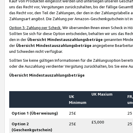
Kauf von Produkten eingelöst werden und unterliegen unseren Geschäf
uns das Recht vor, Vergütungen zurückzuhalten, bis der fällige Gesamt
das Recht vor, den Teil der Zahlungen, der den in der Zahlungstabelle 
Zahlungsart angibst. Die Zahlung per Amazon-Geschenkgutschein ist in
Option 3: Zahlung per Scheck.
Wir übersenden Ihnen einen Scheck in Höh
Sollten Sie sich für diese Option entscheiden, behalten wir uns das Rec
den in der
Übersicht Mindestauszahlungsbeträge
genannten Mindest
der
Übersicht Mindestauszahlungsbeträge
angegebene Bearbeitung
und Schweden nicht verfügbar.
Sollten Sie keine gültigen Informationen für die Zahlungsoption bereit
oder die Auszahlung verdienter Vergütung zurückhalten, bis Sie eine A
Übersicht Mindestauszahlungsbeträge
UK Maxium
UK
FR,
Minimum
un
Option 1 (Überweisung)
25£
25
£5,000
Option 2
25£
25
(Geschenkgutschein)