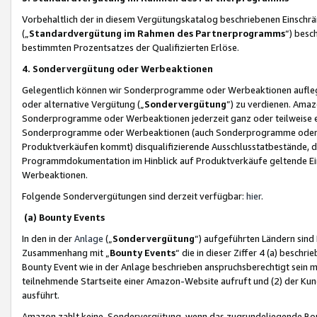
Vorbehaltlich der in diesem Vergütungskatalog beschriebenen Einschr
(„
Standardvergütung im Rahmen des Partnerprogramms
“) besc
bestimmten Prozentsatzes der Qualifizierten Erlöse.
4. Sondervergütung oder Werbeaktionen
Gelegentlich können wir Sonderprogramme oder Werbeaktionen auflegen,
oder alternative Vergütung („
Sondervergütung
”) zu verdienen. Amazo
Sonderprogramme oder Werbeaktionen jederzeit ganz oder teilweise einz
Sonderprogramme oder Werbeaktionen (auch Sonderprogramme oder We
Produktverkäufen kommt) disqualifizierende Ausschlusstatbestände, di
Programmdokumentation im Hinblick auf Produktverkäufe geltende E
Werbeaktionen.
Folgende Sondervergütungen sind derzeit verfügbar:
hier
.
(a) Bounty Events
In den in der
Anlage
(„
Sondervergütung
“) aufgeführten Ländern sind
Zusammenhang mit „
Bounty Events
“ die in dieser Ziffer 4 (a) besch
Bounty Event wie in der Anlage beschrieben anspruchsberechtigt sein mu
teilnehmende Startseite einer Amazon-Website aufruft und (2) der Kun
ausführt.
Amazon zahlt keine Sondervergütung, wenn das zugrundeliegende Boun