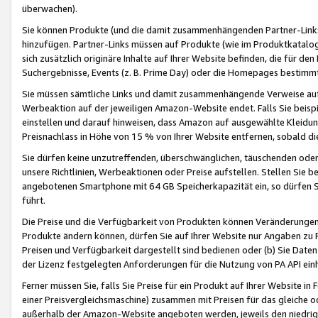
überwachen).
Sie können Produkte (und die damit zusammenhängenden Partner-Links)
hinzufügen. Partner-Links müssen auf Produkte (wie im Produktkatalog de
sich zusätzlich originäre Inhalte auf Ihrer Website befinden, die für 
Suchergebnisse, Events (z. B. Prime Day) oder die Homepages bestimmte
Sie müssen sämtliche Links und damit zusammenhängende Verweise auf z
Werbeaktion auf der jeweiligen Amazon-Website endet. Falls Sie beisp
einstellen und darauf hinweisen, dass Amazon auf ausgewählte Kleidun
Preisnachlass in Höhe von 15 % von Ihrer Website entfernen, sobald di
Sie dürfen keine unzutreffenden, überschwänglichen, täuschenden od
unsere Richtlinien, Werbeaktionen oder Preise aufstellen. Stellen Sie 
angebotenen Smartphone mit 64 GB Speicherkapazität ein, so dürfen S
führt.
Die Preise und die Verfügbarkeit von Produkten können Veränderungen 
Produkte ändern können, dürfen Sie auf Ihrer Website nur Angaben zu P
Preisen und Verfügbarkeit dargestellt sind bedienen oder (b) Sie Daten
der Lizenz festgelegten Anforderungen für die Nutzung von PA API einh
Ferner müssen Sie, falls Sie Preise für ein Produkt auf Ihrer Website in 
einer Preisvergleichsmaschine) zusammen mit Preisen für das gleiche o
außerhalb der Amazon-Website angeboten werden, jeweils den niedrigst