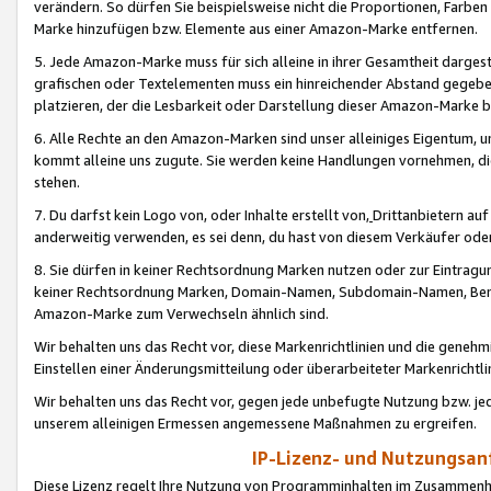
verändern. So dürfen Sie beispielsweise nicht die Proportionen, Farb
Marke hinzufügen bzw. Elemente aus einer Amazon-Marke entfernen.
5. Jede Amazon-Marke muss für sich alleine in ihrer Gesamtheit darge
grafischen oder Textelementen muss ein hinreichender Abstand gegebe
platzieren, der die Lesbarkeit oder Darstellung dieser Amazon-Marke b
6. Alle Rechte an den Amazon-Marken sind unser alleiniges Eigentum, 
kommt alleine uns zugute. Sie werden keine Handlungen vornehmen, 
stehen.
7. Du darfst kein Logo von, oder Inhalte erstellt von,
Drittanbietern au
anderweitig verwenden, es sei denn, du hast von diesem Verkäufer oder
8. Sie dürfen in keiner Rechtsordnung Marken nutzen oder zur Eintragu
keiner Rechtsordnung Marken, Domain-Namen, Subdomain-Namen, Benu
Amazon-Marke zum Verwechseln ähnlich sind.
Wir behalten uns das Recht vor, diese Markenrichtlinien und die gene
Einstellen einer Änderungsmitteilung oder überarbeiteter Markenricht
Wir behalten uns das Recht vor, gegen jede unbefugte Nutzung bzw. jede 
unserem alleinigen Ermessen angemessene Maßnahmen zu ergreifen.
IP-Lizenz- und Nutzungsan
Diese Lizenz regelt Ihre Nutzung von Programminhalten im Zusammen