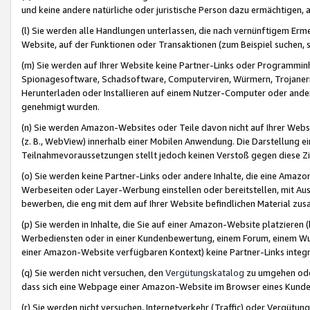
und keine andere natürliche oder juristische Person dazu ermächtigen, a
(l) Sie werden alle Handlungen unterlassen, die nach vernünftigem Erme
Website, auf der Funktionen oder Transaktionen (zum Beispiel suchen, s
(m) Sie werden auf Ihrer Website keine Partner-Links oder Programmin
Spionagesoftware, Schadsoftware, Computerviren, Würmern, Trojaner
Herunterladen oder Installieren auf einem Nutzer-Computer oder ande
genehmigt wurden.
(n) Sie werden Amazon-Websites oder Teile davon nicht auf Ihrer Websi
(z. B., WebView) innerhalb einer Mobilen Anwendung. Die Darstellung ein
Teilnahmevoraussetzungen stellt jedoch keinen Verstoß gegen diese Zif
(o) Sie werden keine Partner-Links oder andere Inhalte, die eine Am
Werbeseiten oder Layer-Werbung einstellen oder bereitstellen, mit Au
bewerben, die eng mit dem auf Ihrer Website befindlichen Material z
(p) Sie werden in Inhalte, die Sie auf einer Amazon-Website platzier
Werbediensten oder in einer Kundenbewertung, einem Forum, einem Wun
einer Amazon-Website verfügbaren Kontext) keine Partner-Links integr
(q) Sie werden nicht versuchen, den
Vergütungskatalog
zu umgehen oder
dass sich eine Webpage einer Amazon-Website im Browser eines Kunden 
(r) Sie werden nicht versuchen, Internetverkehr (Traffic) oder Vergü