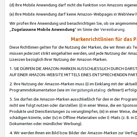
(d) Ihre Mobile Anwendung darf nicht die Funktion von Amazons eige
(e) Ihre Mobile Anwendung darf keine Amazon-Webpages in WebView 
Wir prüfen Ihre Anwendung und benachrichtigen Sie, ob sie angenomm
„
Zugelassene Mobile Anwendung
“ im Sinne der
Vereinbarung
.
Markenrichtlinien für das 
Diese Richtlinien gelten für die Nutzung der Marken, die wir Ihnen als 
müssen jederzeit strikt eingehalten werden, und jede Nutzung der Ama
Lizenzen bezüglich Ihrer Nutzung der Amazon-Marken.
1. SIE DÜRFEN DIE AMAZON-MARKEN AUSSCHLIESSLICH DURCH DARS
AUF EINER AMAZON-WEBSITE MITTELS EINES ENTSPRECHENDEN PART
2. Ihre Nutzung der Amazon-Marken muss (i) im Einklang mit der aktuells
Programmdokumentation (wie im
Vergütungskatalog
definiert) erfolg
3. Sie dürfen die Amazon-Marken ausschließlich für den in der Progr
nicht wie folgt nutzen oder darstellen: (i) in einer Weise, die ein Spo
Produkte und Dienstleistungen zu verunglimpfen, (iii) in einer Weise
schädigen könnte, oder (iv) in Offline-Materialien oder E-Mails (z. B.
Dokumenten oder mündlicher Werbung).
4. Wir werden Ihnen ein Bild bzw. Bilder der Amazon-Marken zur Verfüg