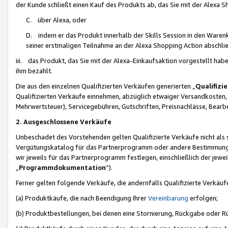
der Kunde schließt einen Kauf des Produkts ab, das Sie mit der Alexa 
C. über Alexa, oder
D. indem er das Produkt innerhalb der Skills Session in den Waren
seiner erstmaligen Teilnahme an der Alexa Shopping Action abschlie
iii. das Produkt, das Sie mit der Alexa-Einkaufsaktion vorgestellt ha
ihm bezahlt.
Die aus den einzelnen Qualifizierten Verkäufen generierten „
Qualifizi
Qualifizierten Verkäufe einnehmen, abzüglich etwaiger Versandkosten
Mehrwertsteuer), Servicegebühren, Gutschriften, Preisnachlässe, Bear
2. Ausgeschlossene Verkäufe
Unbeschadet des Vorstehenden gelten Qualifizierte Verkäufe nicht als
Vergütungskatalog für das Partnerprogramm oder andere Bestimmungen,
wir jeweils für das Partnerprogramm festlegen, einschließlich der jewe
„
Programmdokumentation
“).
Ferner gelten folgende Verkäufe, die andernfalls Qualifizierte Verkä
(a) Produktkäufe, die nach Beendigung Ihrer
Vereinbarung
erfolgen;
(b) Produktbestellungen, bei denen eine Stornierung, Rückgabe oder R