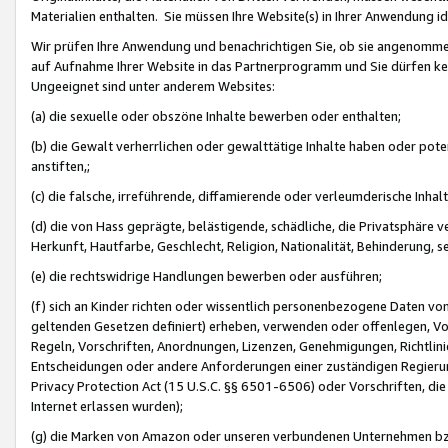
Materialien enthalten. Sie müssen Ihre Website(s) in Ihrer Anwendung ide
Wir prüfen Ihre Anwendung und benachrichtigen Sie, ob sie angenommen
auf Aufnahme Ihrer Website in das Partnerprogramm und Sie dürfen kei
Ungeeignet sind unter anderem Websites:
(a) die sexuelle oder obszöne Inhalte bewerben oder enthalten;
(b) die Gewalt verherrlichen oder gewalttätige Inhalte haben oder pot
anstiften,;
(c) die falsche, irreführende, diffamierende oder verleumderische Inha
(d) die von Hass geprägte, belästigende, schädliche, die Privatsphäre v
Herkunft, Hautfarbe, Geschlecht, Religion, Nationalität, Behinderung, 
(e) die rechtswidrige Handlungen bewerben oder ausführen;
(f) sich an Kinder richten oder wissentlich personenbezogene Daten vo
geltenden Gesetzen definiert) erheben, verwenden oder offenlegen, Vo
Regeln, Vorschriften, Anordnungen, Lizenzen, Genehmigungen, Richtlini
Entscheidungen oder andere Anforderungen einer zuständigen Regierung
Privacy Protection Act (15 U.S.C. §§ 6501-6506) oder Vorschriften, di
Internet erlassen wurden);
(g) die Marken von Amazon oder unseren verbundenen Unternehmen b