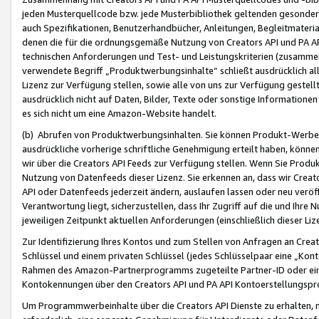
jeden Musterquellcode bzw. jede Musterbibliothek geltenden gesonder
auch Spezifikationen, Benutzerhandbücher, Anleitungen, Begleitmaterial
denen die für die ordnungsgemäße Nutzung von Creators API und PA A
technischen Anforderungen und Test- und Leistungskriterien (zusammen
verwendete Begriff „Produktwerbungsinhalte“ schließt ausdrücklich al
Lizenz zur Verfügung stellen, sowie alle von uns zur Verfügung gestel
ausdrücklich nicht auf Daten, Bilder, Texte oder sonstige Informatione
es sich nicht um eine Amazon-Website handelt.
(b) Abrufen von Produktwerbungsinhalten. Sie können Produkt-Werbein
ausdrückliche vorherige schriftliche Genehmigung erteilt haben, könn
wir über die Creators API Feeds zur Verfügung stellen. Wenn Sie Produk
Nutzung von Datenfeeds dieser Lizenz. Sie erkennen an, dass wir Creat
API oder Datenfeeds jederzeit ändern, auslaufen lassen oder neu veröffe
Verantwortung liegt, sicherzustellen, dass Ihr Zugriff auf die und Ihr
jeweiligen Zeitpunkt aktuellen Anforderungen (einschließlich dieser Liz
Zur Identifizierung Ihres Kontos und zum Stellen von Anfragen an Crea
Schlüssel und einem privaten Schlüssel (jedes Schlüsselpaar eine „Kon
Rahmen des Amazon-Partnerprogramms zugeteilte Partner-ID oder ein
Kontokennungen über den Creators API und PA API Kontoerstellungspro
Um Programmwerbeinhalte über die Creators API Dienste zu erhalten, m