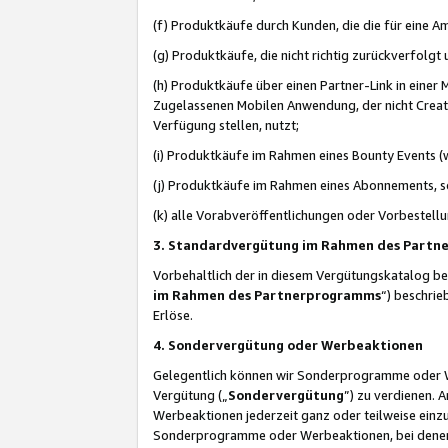
(f) Produktkäufe durch Kunden, die die für eine
(g) Produktkäufe, die nicht richtig zurückverfolg
(h) Produktkäufe über einen Partner-Link in einer
Zugelassenen Mobilen Anwendung, der nicht Creator
Verfügung stellen, nutzt;
(i) Produktkäufe im Rahmen eines Bounty Events (w
(j) Produktkäufe im Rahmen eines Abonnements, so
(k) alle Vorabveröffentlichungen oder Vorbestellu
3. Standardvergütung im Rahmen des Part
Vorbehaltlich der in diesem Vergütungskatalog b
im Rahmen des Partnerprogramms
“) beschri
Erlöse.
4. Sondervergütung oder Werbeaktionen
Gelegentlich können wir Sonderprogramme oder Wer
Vergütung („
Sondervergütung
”) zu verdienen. 
Werbeaktionen jederzeit ganz oder teilweise einz
Sonderprogramme oder Werbeaktionen, bei denen e