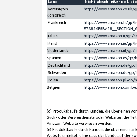
Land
Nicht abschließende List
Vereinigtes
https://www.amazon.co.uk/
Königreich
Frankreich
https://www.amazon.fr/gp/
E78834F9BA58__SECTION_
Italien
https://www.amazon.it/gp/h
Irland
https://www.amazon.ie/gp/
Niederlande
https://www.amazon.nl/gp/
Spanien
https://www.amazon.es/gp/
Deutschland
https://www.amazon.de/gp/
Schweden
https://www.amazon.de/gp/
Polen
https://www.amazon.pl/gp/
Belgien
https://www.amazon.com.be
(d) Produktkäufe durch Kunden, die über einen vo
Such- oder Verweisdienste oder Websites, die Teil
Amazon-Website verwiesen werden;
(e) Produktkäufe durch Kunden, die über einen Li
Website umleitet, ohne dass der Kunde auf der zw