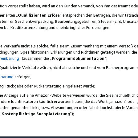
ktion vorgestellt haben, wird an den Kunden versandt, von ihm gestreamt od
erierten „
Qualifizierten Erlöse
“ entsprechen den Beträgen, die wir tatsäch
sten für Geschenkverpackung, Bearbeitungsgebühren, Steuern (z. B. Umsatz-
en bei Kreditkartenzahlung und uneinbringlicher Forderungen.
e Verkäufe nicht als solche, falls sie im Zusammenhang mit einem Verstoß 
ungen, Spezifikationen, Erklärungen und Richtlinien getätigt werden, die 
reinbarung
(zusammen die „
Programmdokumentation
“).
 Qualifizierte Verkäufe wären, nicht als solche und sind vom Partnerprogra
nbarung
erfolgen;
ung, Rückgabe oder Rückerstattung eingeleitet wurde;
ine Anzeige auf eine Amazon-Website verwiesen wurde, die Sieeinschließlich
ndere Identifikatoren käuflich erworben haben,die das Wort „amazon“ oder 
e unten genannten Links) bzw. Abwandlungen oder falsch buchstabierte Varia
e Kostenpflichtige Suchplatzierung
”);