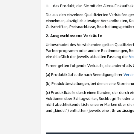
iii. das Produkt, das Sie mit der Alexa-Einkaufsa
Die aus den einzelnen Qualifizierten Verkäufen gen
einnehmen, abzüglich etwaiger Versandkosten, Ko
Gutschriften, Preisnachlässe, Bearbeitungsgebühr
2. Ausgeschlossene Verkäufe
Unbeschadet des Vorstehenden gelten Qualifiziert
Partnerprogramm oder andere Bestimmungen, Beding
einschließlich der jeweils aktuellen Fassung der
Ve
Ferner gelten folgende Verkäufe, die andernfalls
(a) Produktkäufe, die nach Beendigung Ihrer
Verei
(b) Produktbestellungen, bei denen eine Stornier
(c) Produktkäufe durch einen Kunden, der durch e
Auktionen über Schlagwörter, Suchbegriffe oder a
nicht abschließende Liste unserer Marken über di
und „kindel“) enthalten (jeweils eine „
Unzulässig