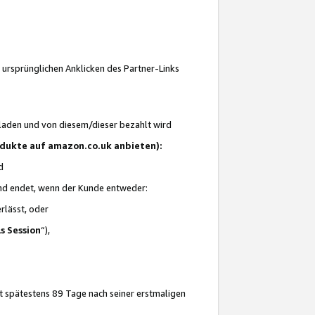
 ursprünglichen Anklicken des Partner-Links
laden und von diesem/dieser bezahlt wird
rodukte auf amazon.co.uk anbieten):
d
 und endet, wenn der Kunde entweder:
erlässt, oder
ls Session
“),
t spätestens 89 Tage nach seiner erstmaligen