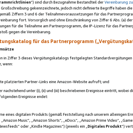
rammrichtlinien
“) sind durch Bezugnahme Bestandteil der
Vereinbarung z
Großschreibung gekennzeichnete, jedoch nicht definierte Begriffe haben die
 gemäß Ziffern 3 und 6 der Teilnahmevoraussetzungen für das Partnerprogram
nbarung fort. Vorsorglich und ohne Einschränkung von Ziffer 6 Abs. (a) der
ungen für die Teilnahme am Partnerprogramm, die IP-Lizenz für das Partner
rstoß gegen die Vereinbarung.
ungskatalog für das Partnerprogramm („Vergütungska
 Umsätze
n in Ziffer 3 dieses Vergütungskatalogs festgelegten Standardvergütungen v
r, wenn:
ite platzierten Partner-Links eine Amazon-Website aufruft; und
r nachstehend unter (i), (ii) und (iii) beschriebenen Ereignisse eintritt, wobe
 folgenden Ereignisse endet:
hme eines digitalen Produkts (gemäß Feststellung nach unserem alleinigen 
 „Amazon Music“, „Amazon Shorts“, „eDocs“, „Amazon Prime Video“, „Game
Newsfeeds“ oder „Kindle Magazines“) (jeweils ein „
Digitales Produkt
“) ver