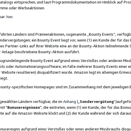
skatalogs entsprechen, und laut Programmdokumentation im Hinblick auf Pr
amme oder Werbeaktionen.
bar:
hier
.
führten Ländern sind Prämienaktionen, sogenannte „Bounty Events“, verfügb
Sondervergütungen; ein Bounty Event liegt vor, wenn (1) ein Kunde der für da
nes Partner-Links auf Ihrer Website eine an der Bounty-Aktion teilnehmende 
er Anlage beschriebene Bounty-Aktion ausführt.
ugrundeliegende Bounty Event aufgrund eines Verstoßes oder anderen Miss
ots oder Automatisierungssoftware, im Falle mehrerer Bounty Events einer e
r Website resultieren) disqualifiziert wurde. Amazon legt im alleinigen Ermess
iegt.
n Bounty-spezifischen Homepages sind im Zusammenhang mit dem jeweiligen
sgewählten Ländern verfügbar, die im
Anhang
(„
Sondervergütung
“)aufgefüh
it "
Bonusereignissen
", die eintreten, wenn (1) ein Kunde, der für das Bon
bsite auf die Amazon-Website klickt und (2) der Kunde während der sich dar
usereignis aufgrund eines Verstoßes oder eines anderen Missbrauchs disqua