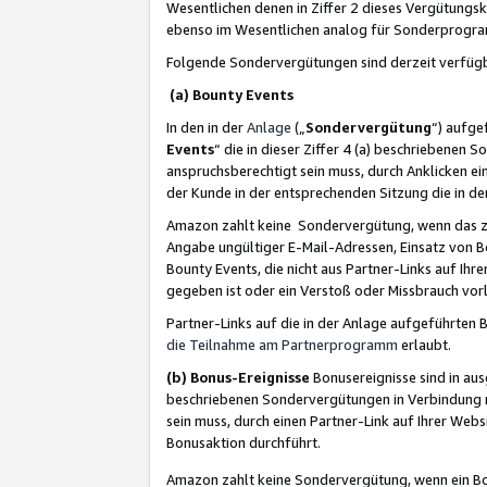
Wesentlichen denen in Ziffer 2 dieses Vergütung
ebenso im Wesentlichen analog für Sonderprogr
Folgende Sondervergütungen sind derzeit verfüg
(a) Bounty Events
In den in der
Anlage
(„
Sondervergütung
“) aufge
Events
“ die in dieser Ziffer 4 (a) beschriebenen 
anspruchsberechtigt sein muss, durch Anklicken ei
der Kunde in der entsprechenden Sitzung die in d
Amazon zahlt keine Sondervergütung, wenn das z
Angabe ungültiger E-Mail-Adressen, Einsatz von B
Bounty Events, die nicht aus Partner-Links auf Ihre
gegeben ist oder ein Verstoß oder Missbrauch vorl
Partner-Links auf die in der Anlage aufgeführte
die Teilnahme am Partnerprogramm
erlaubt.
(b) Bonus-Ereignisse
Bonusereignisse sind in au
beschriebenen Sondervergütungen in Verbindung m
sein muss, durch einen Partner-Link auf Ihrer We
Bonusaktion durchführt.
Amazon zahlt keine Sondervergütung, wenn ein Bon