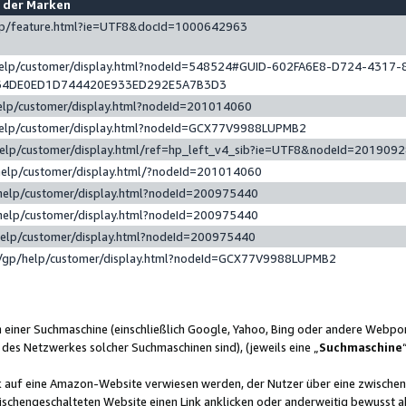
e der Marken
gp/feature.html?ie=UTF8&docId=1000642963
help/customer/display.html?nodeId=548524#GUID-602FA6E8-D724-4317-
64DE0ED1D744420E933ED292E5A7B3D3
elp/customer/display.html?nodeId=201014060
help/customer/display.html?nodeId=GCX77V9988LUPMB2
help/customer/display.html/ref=hp_left_v4_sib?ie=UTF8&nodeId=201909
help/customer/display.html/?nodeId=201014060
help/customer/display.html?nodeId=200975440
help/customer/display.html?nodeId=200975440
help/customer/display.html?nodeId=200975440
/gp/help/customer/display.html?nodeId=GCX77V9988LUPMB2
n einer Suchmaschine (einschließlich Google, Yahoo, Bing oder andere Webp
 des Netzwerkes solcher Suchmaschinen sind), (jeweils eine „
Suchmaschine
nk auf eine Amazon-Website verwiesen werden, der Nutzer über eine zwische
ischengeschalteten Website einen Link anklicken oder anderweitig bewusst a