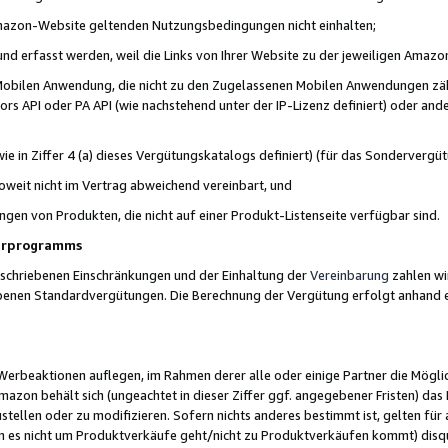
 Amazon-Website geltenden Nutzungsbedingungen nicht einhalten;
t und erfasst werden, weil die Links von Ihrer Website zu der jeweiligen Am
 Mobilen Anwendung, die nicht zu den Zugelassenen Mobilen Anwendungen zählt
s API oder PA API (wie nachstehend unter der IP-Lizenz definiert) oder ander
ie in Ziffer 4 (a) dieses Vergütungskatalogs definiert) (für das Sonderverg
weit nicht im Vertrag abweichend vereinbart, und
ngen von Produkten, die nicht auf einer Produkt-Listenseite verfügbar sind.
nerprogramms
eschriebenen Einschränkungen und der Einhaltung der
Vereinbarung
zahlen wir
ebenen Standardvergütungen. Die Berechnung der Vergütung erfolgt anhand e
beaktionen auflegen, im Rahmen derer alle oder einige Partner die Möglichk
Amazon behält sich (ungeachtet in dieser Ziffer ggf. angegebener Fristen) d
ustellen oder zu modifizieren. Sofern nichts anderes bestimmt ist, gelten 
s nicht um Produktverkäufe geht/nicht zu Produktverkäufen kommt) disqua