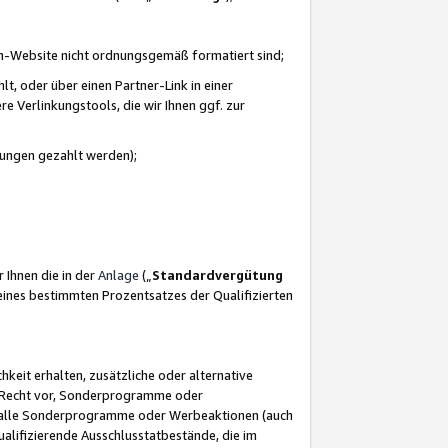
azon-Website nicht ordnungsgemäß formatiert sind;
, oder über einen Partner-Link in einer
e Verlinkungstools, die wir Ihnen ggf. zur
ütungen gezahlt werden);
 Ihnen die in der
Anlage
(„
Standardvergütung
ines bestimmten Prozentsatzes der Qualifizierten
eit erhalten, zusätzliche oder alternative
as Recht vor, Sonderprogramme oder
für alle Sonderprogramme oder Werbeaktionen (auch
lifizierende Ausschlusstatbestände, die im