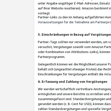
unter Angabe ungültiger E-Mail-Adressen, Einsatz
auf Ihrer Website resultieren). Amazon bestimmt i
vorliegt.
Partner-Links zu den im Anhang aufgeführten Hom
Voraussetzungen für die Teilnahme am Partnerp
5. Einschränkungen in Bezug auf Vergütunge
Partner-Tags sollten nur verwendet werden, um von 
versuchst, Vergütungen sowohl vom Amazon Partn
oder Kombination von Attributions-Links), könne
Partnerprogramm.
Gelegentlich können wir die Möglichkeit unsere
behält sich (ungeachtet etwaiger Fristen) das Rec
Einschränkungen für Vergütungen enthält die
Anla
6. Erfassung und Zahlung von Vergütungen
Wir werden wirtschaftlich vertretbare Anstrengu
ermöglichen und unsere Berichte zu erstellen und 
zusammengefasst sind. Standardvergütungen und s
gerundet werden (z. B. Cent für USD), können dazu
zahlen Standardvergütungen und spezielle Vergüt