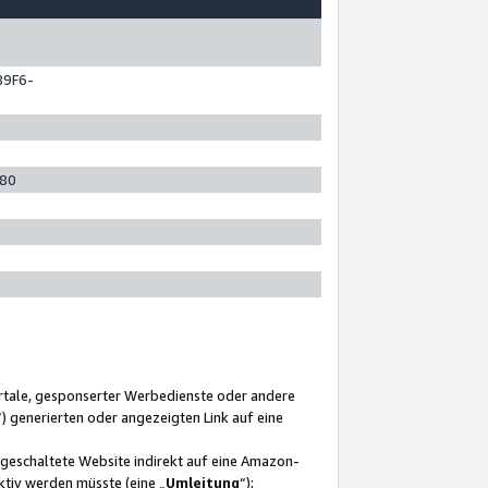
89F6-
280
ortale, gesponserter Werbedienste oder andere
“) generierten oder angezeigten Link auf eine
ngeschaltete Website indirekt auf eine Amazon-
ktiv werden müsste (eine „
Umleitung
“);