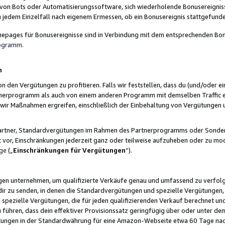
 von Bots oder Automatisierungssoftware, sich wiederholende Bonusereignisse
n jedem Einzelfall nach eigenem Ermessen, ob ein Bonusereignis stattgefund
epages für Bonusereignisse sind in Verbindung mit dem entsprechenden Bonu
rogramm
.
n
den Vergütungen zu profitieren. Falls wir feststellen, dass du (und/oder ein
erprogramm als auch von einem anderen Programm mit demselben Traffic ei
n wir Maßnahmen ergreifen, einschließlich der Einbehaltung von Vergütunge
r Partner, Standardvergütungen im Rahmen des Partnerprogramms oder Sonde
ht vor, Einschränkungen jederzeit ganz oder teilweise aufzuheben oder zu mod
ge
(„
Einschränkungen für Vergütungen
“).
ngen unternehmen, um qualifizierte Verkäufe genau und umfassend zu verfol
dir zu senden, in denen die Standardvergütungen und spezielle Vergütungen, 
pezielle Vergütungen, die für jeden qualifizierenden Verkauf berechnet un
 führen, dass dein effektiver Provisionssatz geringfügig über oder unter dem
ungen in der Standardwährung für eine Amazon-Webseite etwa 60 Tage nach