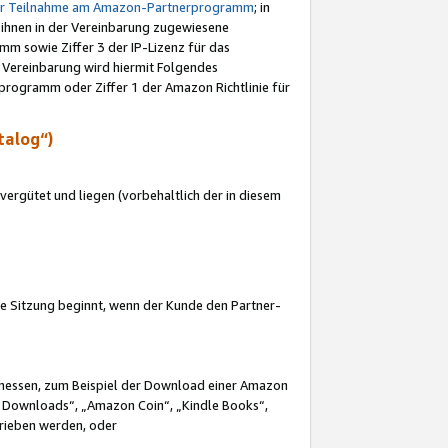
ur Teilnahme am Amazon-Partnerprogramm
; in
 ihnen in der Vereinbarung zugewiesene
m sowie Ziffer 3 der IP-Lizenz für das
 Vereinbarung wird hiermit Folgendes
programm oder Ziffer 1 der Amazon Richtlinie für
talog“)
ergütet und liegen (vorbehaltlich der in diesem
i die Sitzung beginnt, wenn der Kunde den Partner-
Ermessen, zum Beispiel der Download einer Amazon
 Downloads“, „Amazon Coin“, „Kindle Books“,
trieben werden, oder