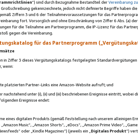
rammrichtlinien
“) sind durch Bezugnahme Bestandteil der
Vereinbarung z
Großschreibung gekennzeichnete, jedoch nicht definierte Begriffe haben die
 gemäß Ziffern 3 und 6 der Teilnahmevoraussetzungen für das Partnerprogram
nbarung fort. Vorsorglich und ohne Einschränkung von Ziffer 6 Abs. (a) der
ungen für die Teilnahme am Partnerprogramm, die IP-Lizenz für das Partner
rstoß gegen die Vereinbarung.
ungskatalog für das Partnerprogramm („Vergütungska
 Umsätze
n in Ziffer 3 dieses Vergütungskatalogs festgelegten Standardvergütungen v
r, wenn:
ite platzierten Partner-Links eine Amazon-Website aufruft; und
r nachstehend unter (i), (ii) und (iii) beschriebenen Ereignisse eintritt, wobe
 folgenden Ereignisse endet:
hme eines digitalen Produkts (gemäß Feststellung nach unserem alleinigen 
 „Amazon Music“, „Amazon Shorts“, „eDocs“, „Amazon Prime Video“, „Game
Newsfeeds“ oder „Kindle Magazines“) (jeweils ein „
Digitales Produkt
“) ver