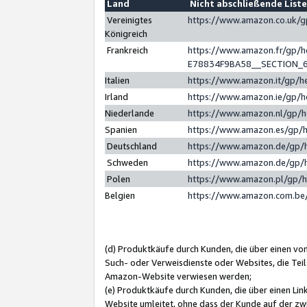
Land
Nicht abschließende List
Vereinigtes
https://www.amazon.co.uk/
Königreich
Frankreich
https://www.amazon.fr/gp/
E78834F9BA58__SECTION_
Italien
https://www.amazon.it/gp/h
Irland
https://www.amazon.ie/gp/
Niederlande
https://www.amazon.nl/gp/
Spanien
https://www.amazon.es/gp/
Deutschland
https://www.amazon.de/gp/
Schweden
https://www.amazon.de/gp/
Polen
https://www.amazon.pl/gp/
Belgien
https://www.amazon.com.be
(d) Produktkäufe durch Kunden, die über einen vo
Such- oder Verweisdienste oder Websites, die Teil
Amazon-Website verwiesen werden;
(e) Produktkäufe durch Kunden, die über einen Li
Website umleitet, ohne dass der Kunde auf der zw