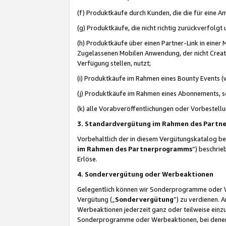
(f) Produktkäufe durch Kunden, die die für eine
(g) Produktkäufe, die nicht richtig zurückverfolg
(h) Produktkäufe über einen Partner-Link in einer
Zugelassenen Mobilen Anwendung, der nicht Creator
Verfügung stellen, nutzt;
(i) Produktkäufe im Rahmen eines Bounty Events (w
(j) Produktkäufe im Rahmen eines Abonnements, so
(k) alle Vorabveröffentlichungen oder Vorbestellu
3. Standardvergütung im Rahmen des Part
Vorbehaltlich der in diesem Vergütungskatalog b
im Rahmen des Partnerprogramms
“) beschri
Erlöse.
4. Sondervergütung oder Werbeaktionen
Gelegentlich können wir Sonderprogramme oder Wer
Vergütung („
Sondervergütung
”) zu verdienen. 
Werbeaktionen jederzeit ganz oder teilweise einz
Sonderprogramme oder Werbeaktionen, bei denen e