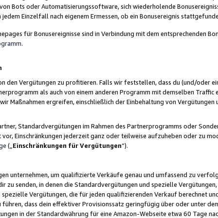
 von Bots oder Automatisierungssoftware, sich wiederholende Bonusereignisse
n jedem Einzelfall nach eigenem Ermessen, ob ein Bonusereignis stattgefund
epages für Bonusereignisse sind in Verbindung mit dem entsprechenden Bonu
rogramm
.
n
den Vergütungen zu profitieren. Falls wir feststellen, dass du (und/oder ein
erprogramm als auch von einem anderen Programm mit demselben Traffic ei
n wir Maßnahmen ergreifen, einschließlich der Einbehaltung von Vergütunge
r Partner, Standardvergütungen im Rahmen des Partnerprogramms oder Sonde
ht vor, Einschränkungen jederzeit ganz oder teilweise aufzuheben oder zu mod
ge
(„
Einschränkungen für Vergütungen
“).
ngen unternehmen, um qualifizierte Verkäufe genau und umfassend zu verfol
dir zu senden, in denen die Standardvergütungen und spezielle Vergütungen, 
pezielle Vergütungen, die für jeden qualifizierenden Verkauf berechnet un
 führen, dass dein effektiver Provisionssatz geringfügig über oder unter dem
ungen in der Standardwährung für eine Amazon-Webseite etwa 60 Tage nach