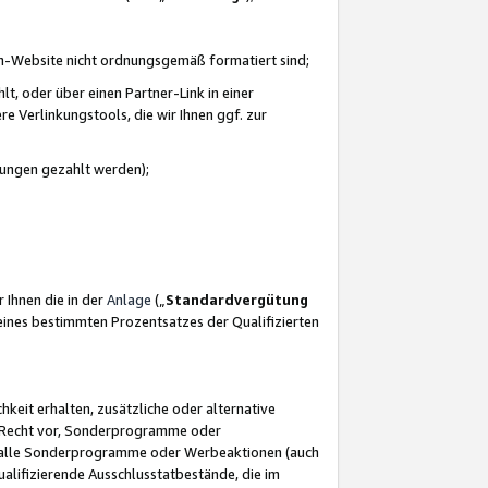
azon-Website nicht ordnungsgemäß formatiert sind;
, oder über einen Partner-Link in einer
e Verlinkungstools, die wir Ihnen ggf. zur
ütungen gezahlt werden);
 Ihnen die in der
Anlage
(„
Standardvergütung
ines bestimmten Prozentsatzes der Qualifizierten
eit erhalten, zusätzliche oder alternative
as Recht vor, Sonderprogramme oder
für alle Sonderprogramme oder Werbeaktionen (auch
lifizierende Ausschlusstatbestände, die im