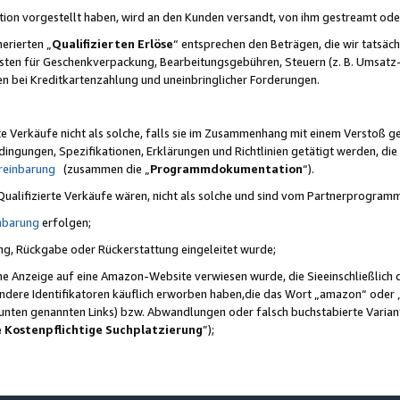
ktion vorgestellt haben, wird an den Kunden versandt, von ihm gestreamt od
erierten „
Qualifizierten Erlöse
“ entsprechen den Beträgen, die wir tatsäch
sten für Geschenkverpackung, Bearbeitungsgebühren, Steuern (z. B. Umsatz-
en bei Kreditkartenzahlung und uneinbringlicher Forderungen.
e Verkäufe nicht als solche, falls sie im Zusammenhang mit einem Verstoß 
ungen, Spezifikationen, Erklärungen und Richtlinien getätigt werden, die 
reinbarung
(zusammen die „
Programmdokumentation
“).
 Qualifizierte Verkäufe wären, nicht als solche und sind vom Partnerprogra
nbarung
erfolgen;
ung, Rückgabe oder Rückerstattung eingeleitet wurde;
ine Anzeige auf eine Amazon-Website verwiesen wurde, die Sieeinschließlich
ndere Identifikatoren käuflich erworben haben,die das Wort „amazon“ oder 
e unten genannten Links) bzw. Abwandlungen oder falsch buchstabierte Varia
e Kostenpflichtige Suchplatzierung
”);