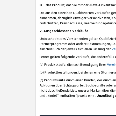
iii. das Produkt, das Sie mit der Alexa-Einkaufsa
Die aus den einzelnen Qualifizierten Verkäufen gen
einnehmen, abzüglich etwaiger Versandkosten, Ko
Gutschriften, Preisnachlässe, Bearbeitungsgebühr
2. Ausgeschlossene Verkäufe
Unbeschadet des Vorstehenden gelten Qualifiziert
Partnerprogramm oder andere Bestimmungen, Beding
einschließlich der jeweils aktuellen Fassung der
Ve
Ferner gelten folgende Verkäufe, die andernfalls
(a) Produktkäufe, die nach Beendigung Ihrer
Verei
(b) Produktbestellungen, bei denen eine Stornier
(c) Produktkäufe durch einen Kunden, der durch e
Auktionen über Schlagwörter, Suchbegriffe oder a
nicht abschließende Liste unserer Marken über di
und „kindel“) enthalten (jeweils eine „
Unzulässig