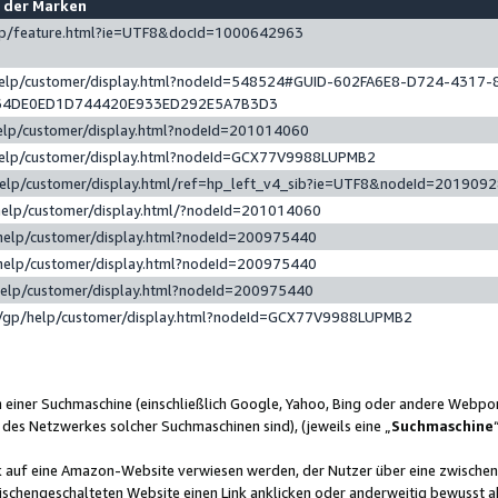
e der Marken
gp/feature.html?ie=UTF8&docId=1000642963
help/customer/display.html?nodeId=548524#GUID-602FA6E8-D724-4317-
64DE0ED1D744420E933ED292E5A7B3D3
elp/customer/display.html?nodeId=201014060
help/customer/display.html?nodeId=GCX77V9988LUPMB2
help/customer/display.html/ref=hp_left_v4_sib?ie=UTF8&nodeId=201909
help/customer/display.html/?nodeId=201014060
help/customer/display.html?nodeId=200975440
help/customer/display.html?nodeId=200975440
help/customer/display.html?nodeId=200975440
/gp/help/customer/display.html?nodeId=GCX77V9988LUPMB2
n einer Suchmaschine (einschließlich Google, Yahoo, Bing oder andere Webp
 des Netzwerkes solcher Suchmaschinen sind), (jeweils eine „
Suchmaschine
nk auf eine Amazon-Website verwiesen werden, der Nutzer über eine zwische
ischengeschalteten Website einen Link anklicken oder anderweitig bewusst a