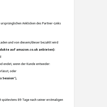
 ursprünglichen Anklicken des Partner-Links
laden und von diesem/dieser bezahlt wird
rodukte auf amazon.co.uk anbieten):
d
 und endet, wenn der Kunde entweder:
erlässt, oder
ls Session
“),
t spätestens 89 Tage nach seiner erstmaligen