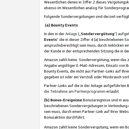
Wesentlichen denen in Ziffer 2 dieses Vergütung
ebenso im Wesentlichen analog für Sonderprogr
Folgende Sondervergütungen sind derzeit verfüg
(a) Bounty Events
In den in der
Anlage
(„
Sondervergütung
“) aufge
Events
“ die in dieser Ziffer 4 (a) beschriebenen 
anspruchsberechtigt sein muss, durch Anklicken ei
der Kunde in der entsprechenden Sitzung die in d
Amazon zahlt keine Sondervergütung, wenn das z
Angabe ungültiger E-Mail-Adressen, Einsatz von B
Bounty Events, die nicht aus Partner-Links auf Ihre
gegeben ist oder ein Verstoß oder Missbrauch vorl
Partner-Links auf die in der Anlage aufgeführte
die Teilnahme am Partnerprogramm
erlaubt.
(b) Bonus-Ereignisse
Bonusereignisse sind in au
beschriebenen Sondervergütungen in Verbindung m
sein muss, durch einen Partner-Link auf Ihrer We
Bonusaktion durchführt.
Amazon zahlt keine Sondervergütung, wenn ein Bon