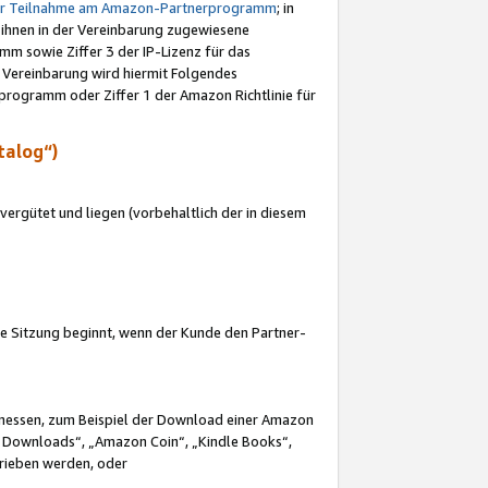
ur Teilnahme am Amazon-Partnerprogramm
; in
 ihnen in der Vereinbarung zugewiesene
m sowie Ziffer 3 der IP-Lizenz für das
 Vereinbarung wird hiermit Folgendes
programm oder Ziffer 1 der Amazon Richtlinie für
talog“)
ergütet und liegen (vorbehaltlich der in diesem
i die Sitzung beginnt, wenn der Kunde den Partner-
Ermessen, zum Beispiel der Download einer Amazon
 Downloads“, „Amazon Coin“, „Kindle Books“,
trieben werden, oder