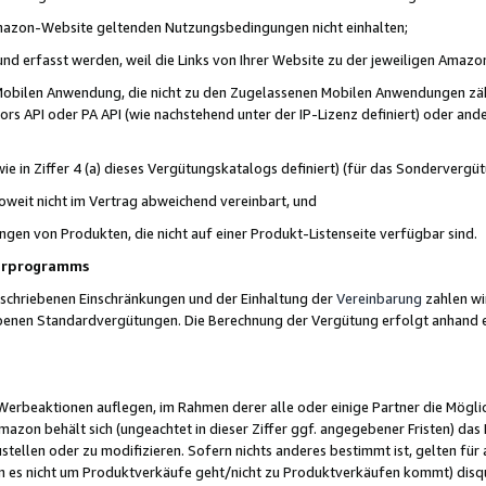
 Amazon-Website geltenden Nutzungsbedingungen nicht einhalten;
t und erfasst werden, weil die Links von Ihrer Website zu der jeweiligen Am
 Mobilen Anwendung, die nicht zu den Zugelassenen Mobilen Anwendungen zählt
s API oder PA API (wie nachstehend unter der IP-Lizenz definiert) oder ander
ie in Ziffer 4 (a) dieses Vergütungskatalogs definiert) (für das Sonderverg
weit nicht im Vertrag abweichend vereinbart, und
ngen von Produkten, die nicht auf einer Produkt-Listenseite verfügbar sind.
nerprogramms
eschriebenen Einschränkungen und der Einhaltung der
Vereinbarung
zahlen wir
ebenen Standardvergütungen. Die Berechnung der Vergütung erfolgt anhand e
beaktionen auflegen, im Rahmen derer alle oder einige Partner die Möglichk
Amazon behält sich (ungeachtet in dieser Ziffer ggf. angegebener Fristen) d
ustellen oder zu modifizieren. Sofern nichts anderes bestimmt ist, gelten 
s nicht um Produktverkäufe geht/nicht zu Produktverkäufen kommt) disqua