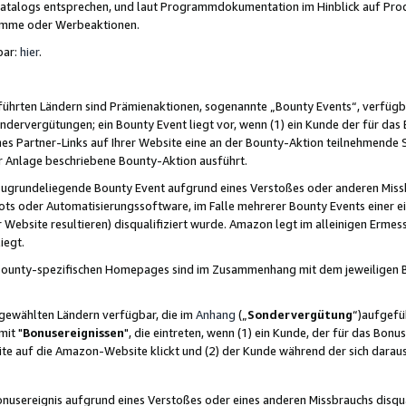
skatalogs entsprechen, und laut Programmdokumentation im Hinblick auf Pr
amme oder Werbeaktionen.
bar:
hier
.
führten Ländern sind Prämienaktionen, sogenannte „Bounty Events“, verfügb
Sondervergütungen; ein Bounty Event liegt vor, wenn (1) ein Kunde der für da
nes Partner-Links auf Ihrer Website eine an der Bounty-Aktion teilnehmende 
er Anlage beschriebene Bounty-Aktion ausführt.
ugrundeliegende Bounty Event aufgrund eines Verstoßes oder anderen Miss
ots oder Automatisierungssoftware, im Falle mehrerer Bounty Events einer e
r Website resultieren) disqualifiziert wurde. Amazon legt im alleinigen Ermess
iegt.
n Bounty-spezifischen Homepages sind im Zusammenhang mit dem jeweiligen
sgewählten Ländern verfügbar, die im
Anhang
(„
Sondervergütung
“)aufgefüh
it "
Bonusereignissen
", die eintreten, wenn (1) ein Kunde, der für das Bon
bsite auf die Amazon-Website klickt und (2) der Kunde während der sich dar
usereignis aufgrund eines Verstoßes oder eines anderen Missbrauchs disqua