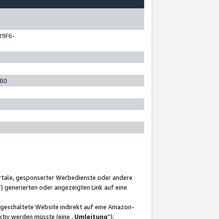
89F6-
280
ortale, gesponserter Werbedienste oder andere
“) generierten oder angezeigten Link auf eine
ngeschaltete Website indirekt auf eine Amazon-
ktiv werden müsste (eine „
Umleitung
“);