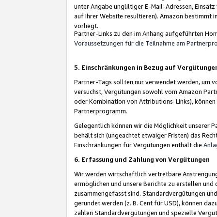
unter Angabe ungültiger E-Mail-Adressen, Einsatz
auf Ihrer Website resultieren). Amazon bestimmt i
vorliegt.
Partner-Links zu den im Anhang aufgeführten Hom
Voraussetzungen für die Teilnahme am Partnerp
5. Einschränkungen in Bezug auf Vergütunge
Partner-Tags sollten nur verwendet werden, um von 
versuchst, Vergütungen sowohl vom Amazon Partn
oder Kombination von Attributions-Links), könne
Partnerprogramm.
Gelegentlich können wir die Möglichkeit unsere
behält sich (ungeachtet etwaiger Fristen) das Rec
Einschränkungen für Vergütungen enthält die
Anla
6. Erfassung und Zahlung von Vergütungen
Wir werden wirtschaftlich vertretbare Anstrengu
ermöglichen und unsere Berichte zu erstellen und 
zusammengefasst sind. Standardvergütungen und s
gerundet werden (z. B. Cent für USD), können dazu
zahlen Standardvergütungen und spezielle Vergüt