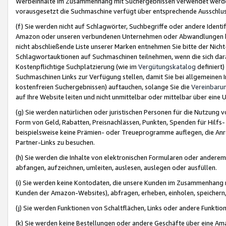
Werbeinhalte im Zusammenhang mit Suchergebnissen verwendet werden,
vorausgesetzt die Suchmaschine verfügt über entsprechende Ausschlu
(f) Sie werden nicht auf Schlagwörter, Suchbegriffe oder andere Ident
Amazon oder unseren verbundenen Unternehmen oder Abwandlungen bzw
nicht abschließende Liste unserer Marken entnehmen Sie bitte der Nich
Schlagwortauktionen auf Suchmaschinen teilnehmen, wenn die sich da
Kostenpflichtige Suchplatzierung (wie im
Vergütungskatalog
definiert
Suchmaschinen Links zur Verfügung stellen, damit Sie bei allgemeinen I
kostenfreien Suchergebnissen) auftauchen, solange Sie die
Vereinbaru
auf Ihre Website leiten und nicht unmittelbar oder mittelbar über eine
(g) Sie werden natürlichen oder juristischen Personen für die Nutzung 
Form von Geld, Rabatten, Preisnachlässen, Punkten, Spenden für Hilfs
beispielsweise keine Prämien- oder Treueprogramme auflegen, die Anrei
Partner-Links zu besuchen.
(h) Sie werden die Inhalte von elektronischen Formularen oder anderem M
abfangen, aufzeichnen, umleiten, auslesen, auslegen oder ausfüllen.
(i) Sie werden keine Kontodaten, die unsere Kunden im Zusammenhang 
Kunden der Amazon-Websites), abfragen, erheben, einholen, speichern,
(j) Sie werden Funktionen von Schaltflächen, Links oder andere Funkti
(k) Sie werden keine Bestellungen oder andere Geschäfte über eine Ama