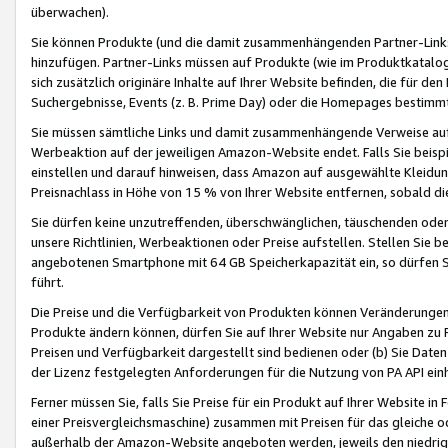
überwachen).
Sie können Produkte (und die damit zusammenhängenden Partner-Links)
hinzufügen. Partner-Links müssen auf Produkte (wie im Produktkatalog de
sich zusätzlich originäre Inhalte auf Ihrer Website befinden, die für 
Suchergebnisse, Events (z. B. Prime Day) oder die Homepages bestimmte
Sie müssen sämtliche Links und damit zusammenhängende Verweise auf z
Werbeaktion auf der jeweiligen Amazon-Website endet. Falls Sie beisp
einstellen und darauf hinweisen, dass Amazon auf ausgewählte Kleidun
Preisnachlass in Höhe von 15 % von Ihrer Website entfernen, sobald di
Sie dürfen keine unzutreffenden, überschwänglichen, täuschenden od
unsere Richtlinien, Werbeaktionen oder Preise aufstellen. Stellen Sie 
angebotenen Smartphone mit 64 GB Speicherkapazität ein, so dürfen S
führt.
Die Preise und die Verfügbarkeit von Produkten können Veränderungen 
Produkte ändern können, dürfen Sie auf Ihrer Website nur Angaben zu P
Preisen und Verfügbarkeit dargestellt sind bedienen oder (b) Sie Daten
der Lizenz festgelegten Anforderungen für die Nutzung von PA API einh
Ferner müssen Sie, falls Sie Preise für ein Produkt auf Ihrer Website in 
einer Preisvergleichsmaschine) zusammen mit Preisen für das gleiche o
außerhalb der Amazon-Website angeboten werden, jeweils den niedrigst