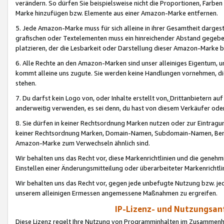
verändern. So dürfen Sie beispielsweise nicht die Proportionen, Farb
Marke hinzufügen bzw. Elemente aus einer Amazon-Marke entfernen.
5. Jede Amazon-Marke muss für sich alleine in ihrer Gesamtheit darge
grafischen oder Textelementen muss ein hinreichender Abstand gegebe
platzieren, der die Lesbarkeit oder Darstellung dieser Amazon-Marke b
6. Alle Rechte an den Amazon-Marken sind unser alleiniges Eigentum, 
kommt alleine uns zugute. Sie werden keine Handlungen vornehmen, 
stehen.
7. Du darfst kein Logo von, oder Inhalte erstellt von,
Drittanbietern au
anderweitig verwenden, es sei denn, du hast von diesem Verkäufer oder
8. Sie dürfen in keiner Rechtsordnung Marken nutzen oder zur Eintragu
keiner Rechtsordnung Marken, Domain-Namen, Subdomain-Namen, Benu
Amazon-Marke zum Verwechseln ähnlich sind.
Wir behalten uns das Recht vor, diese Markenrichtlinien und die gene
Einstellen einer Änderungsmitteilung oder überarbeiteter Markenricht
Wir behalten uns das Recht vor, gegen jede unbefugte Nutzung bzw. jede 
unserem alleinigen Ermessen angemessene Maßnahmen zu ergreifen.
IP-Lizenz- und Nutzungsan
Diese Lizenz regelt Ihre Nutzung von Programminhalten im Zusammen