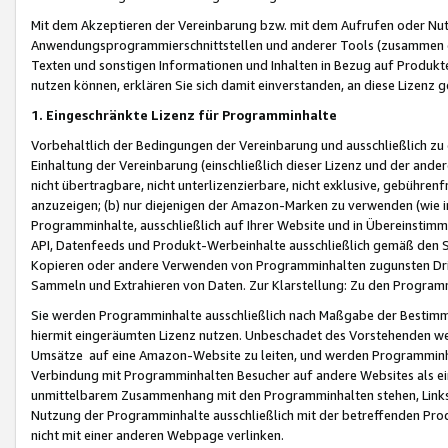
Mit dem Akzeptieren der Vereinbarung bzw. mit dem Aufrufen oder Nutz
Anwendungsprogrammierschnittstellen und anderer Tools (zusammen die
Texten und sonstigen Informationen und Inhalten in Bezug auf Produkte
nutzen können, erklären Sie sich damit einverstanden, an diese Lizenz 
1. Eingeschränkte Lizenz für Programminhalte
Vorbehaltlich der Bedingungen der Vereinbarung und ausschließlich z
Einhaltung der Vereinbarung (einschließlich dieser Lizenz und der ande
nicht übertragbare, nicht unterlizenzierbare, nicht exklusive, gebühren
anzuzeigen; (b) nur diejenigen der Amazon-Marken zu verwenden (wie in 
Programminhalte, ausschließlich auf Ihrer Website und in Übereinstimmu
API, Datenfeeds und Produkt-Werbeinhalte ausschließlich gemäß den Spe
Kopieren oder andere Verwenden von Programminhalten zugunsten Dri
Sammeln und Extrahieren von Daten. Zur Klarstellung: Zu den Program
Sie werden Programminhalte ausschließlich nach Maßgabe der Besti
hiermit eingeräumten Lizenz nutzen. Unbeschadet des Vorstehenden we
Umsätze auf eine Amazon-Website zu leiten, und werden Programminhal
Verbindung mit Programminhalten Besucher auf andere Websites als ein
unmittelbarem Zusammenhang mit den Programminhalten stehen, Links z
Nutzung der Programminhalte ausschließlich mit der betreffenden Pr
nicht mit einer anderen Webpage verlinken.