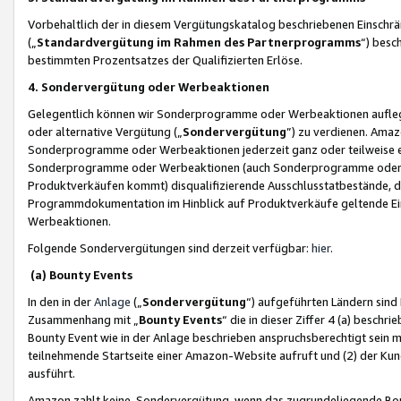
Vorbehaltlich der in diesem Vergütungskatalog beschriebenen Einschr
(„
Standardvergütung im Rahmen des Partnerprogramms
“) besc
bestimmten Prozentsatzes der Qualifizierten Erlöse.
4. Sondervergütung oder Werbeaktionen
Gelegentlich können wir Sonderprogramme oder Werbeaktionen auflegen,
oder alternative Vergütung („
Sondervergütung
”) zu verdienen. Amazo
Sonderprogramme oder Werbeaktionen jederzeit ganz oder teilweise einz
Sonderprogramme oder Werbeaktionen (auch Sonderprogramme oder We
Produktverkäufen kommt) disqualifizierende Ausschlusstatbestände, di
Programmdokumentation im Hinblick auf Produktverkäufe geltende E
Werbeaktionen.
Folgende Sondervergütungen sind derzeit verfügbar:
hier
.
(a) Bounty Events
In den in der
Anlage
(„
Sondervergütung
“) aufgeführten Ländern sind
Zusammenhang mit „
Bounty Events
“ die in dieser Ziffer 4 (a) besch
Bounty Event wie in der Anlage beschrieben anspruchsberechtigt sein mu
teilnehmende Startseite einer Amazon-Website aufruft und (2) der Kun
ausführt.
Amazon zahlt keine Sondervergütung, wenn das zugrundeliegende Boun