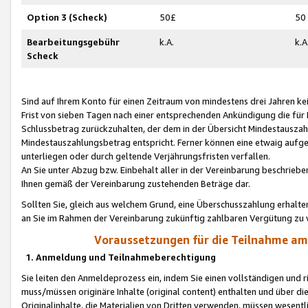
Option 3 (Scheck)
50£
50
Bearbeitungsgebühr
k.A.
k.A
Scheck
Sind auf Ihrem Konto für einen Zeitraum von mindestens drei Jahren kein
Frist von sieben Tagen nach einer entsprechenden Ankündigung die für
Schlussbetrag zurückzuhalten, der dem in der Übersicht Mindestausz
Mindestauszahlungsbetrag entspricht. Ferner können eine etwaig aufg
unterliegen oder durch geltende Verjährungsfristen verfallen.
An Sie unter Abzug bzw. Einbehalt aller in der Vereinbarung beschrieb
Ihnen gemäß der Vereinbarung zustehenden Beträge dar.
Sollten Sie, gleich aus welchem Grund, eine Überschusszahlung erhalte
an Sie im Rahmen der Vereinbarung zukünftig zahlbaren Vergütung zu 
Voraussetzungen für die Teilnahme a
1. Anmeldung und Teilnahmeberechtigung
Sie leiten den Anmeldeprozess ein, indem Sie einen vollständigen und 
muss/müssen originäre Inhalte (original content) enthalten und über d
Originalinhalte, die Materialien von Dritten verwenden, müssen wese