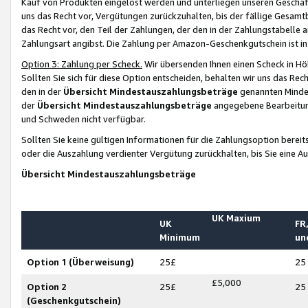
Kauf von Produkten eingelöst werden und unterliegen unseren Geschäf
uns das Recht vor, Vergütungen zurückzuhalten, bis der fällige Gesamt
das Recht vor, den Teil der Zahlungen, der den in der Zahlungstabelle 
Zahlungsart angibst. Die Zahlung per Amazon-Geschenkgutschein ist in
Option 3: Zahlung per Scheck.
Wir übersenden Ihnen einen Scheck in Höh
Sollten Sie sich für diese Option entscheiden, behalten wir uns das Rec
den in der
Übersicht Mindestauszahlungsbeträge
genannten Mindest
der
Übersicht Mindestauszahlungsbeträge
angegebene Bearbeitung
und Schweden nicht verfügbar.
Sollten Sie keine gültigen Informationen für die Zahlungsoption bereit
oder die Auszahlung verdienter Vergütung zurückhalten, bis Sie eine A
Übersicht Mindestauszahlungsbeträge
UK Maxium
UK
FR,
Minimum
un
Option 1 (Überweisung)
25£
25
£5,000
Option 2
25£
25
(Geschenkgutschein)