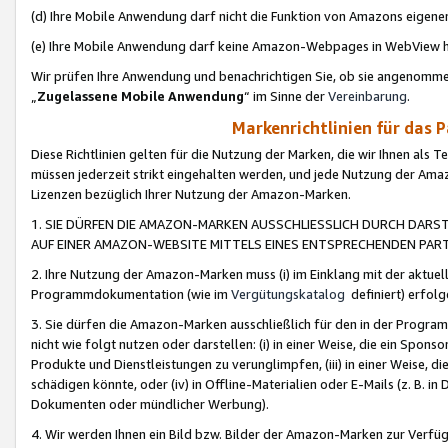
(d) Ihre Mobile Anwendung darf nicht die Funktion von Amazons eige
(e) Ihre Mobile Anwendung darf keine Amazon-Webpages in WebView 
Wir prüfen Ihre Anwendung und benachrichtigen Sie, ob sie angenomm
„
Zugelassene Mobile Anwendung
“ im Sinne der
Vereinbarung
.
Markenrichtlinien für das 
Diese Richtlinien gelten für die Nutzung der Marken, die wir Ihnen als 
müssen jederzeit strikt eingehalten werden, und jede Nutzung der Ama
Lizenzen bezüglich Ihrer Nutzung der Amazon-Marken.
1. SIE DÜRFEN DIE AMAZON-MARKEN AUSSCHLIESSLICH DURCH DARS
AUF EINER AMAZON-WEBSITE MITTELS EINES ENTSPRECHENDEN PART
2. Ihre Nutzung der Amazon-Marken muss (i) im Einklang mit der aktuells
Programmdokumentation (wie im
Vergütungskatalog
definiert) erfolg
3. Sie dürfen die Amazon-Marken ausschließlich für den in der Progr
nicht wie folgt nutzen oder darstellen: (i) in einer Weise, die ein Spo
Produkte und Dienstleistungen zu verunglimpfen, (iii) in einer Weise
schädigen könnte, oder (iv) in Offline-Materialien oder E-Mails (z. B.
Dokumenten oder mündlicher Werbung).
4. Wir werden Ihnen ein Bild bzw. Bilder der Amazon-Marken zur Verfüg