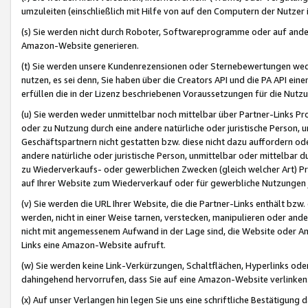
umzuleiten (einschließlich mit Hilfe von auf den Computern der Nutzer i
(s) Sie werden nicht durch Roboter, Softwareprogramme oder auf andere
Amazon-Website generieren.
(t) Sie werden unsere Kundenrezensionen oder Sternebewertungen wed
nutzen, es sei denn, Sie haben über die Creators API und die PA API e
erfüllen die in der Lizenz beschriebenen Voraussetzungen für die Nutzu
(u) Sie werden weder unmittelbar noch mittelbar über Partner-Links P
oder zu Nutzung durch eine andere natürliche oder juristische Person,
Geschäftspartnern nicht gestatten bzw. diese nicht dazu auffordern od
andere natürliche oder juristische Person, unmittelbar oder mittelbar
zu Wiederverkaufs- oder gewerblichen Zwecken (gleich welcher Art) 
auf Ihrer Website zum Wiederverkauf oder für gewerbliche Nutzungen 
(v) Sie werden die URL Ihrer Website, die die Partner-Links enthält b
werden, nicht in einer Weise tarnen, verstecken, manipulieren oder and
nicht mit angemessenem Aufwand in der Lage sind, die Website oder A
Links eine Amazon-Website aufruft.
(w) Sie werden keine Link-Verkürzungen, Schaltflächen, Hyperlinks ode
dahingehend hervorrufen, dass Sie auf eine Amazon-Website verlinken
(x) Auf unser Verlangen hin legen Sie uns eine schriftliche Bestätigung