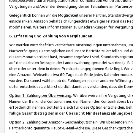
(beispielsweise durch Manipulation oder Kombination von Attributions-
Vergütungen und/oder der Beendigung deiner Teilnahme am Partnerp
Gelegentlich können wir die Möglichkeit unserer Partner, Standardv
einschränken. Amazon behält sich (ungeachtet etwaiger Fristen) das Re
modifizieren. Weitere Informationen zu Einschränkungen für Vergütung
6. Erfassung und Zahlung von Vergütungen
Wir werden wirtschaftlich vertretbare Anstrengungen unternehmen, um 
Nachverfolgung zu ermöglichen und unsere Berichte zu erstellen und di
diesem Monat verdient hast, zusammengefasst sind. Standardvergütung
auf den nächsten Betrag in der Landeswährung gerundet werden (z. B. C
über oder unter dem in deiner Preiskarte angegebenen Satz liegt. Wir
eine Amazon-Webseite etwa 60 Tage nach Ende jedes Kalendermonats, i
wurden. Du kannst wählen, ob du Zahlungen in einer anderen Währung
dafür entscheidest, erklärst du dich damit einverstanden, dass die K
Option 1: Zahlung per Überweisung.
Wir überweisen Ihre Vergütung dir
Namen der Bank, die Kontonummer, den Namen des Kontoinhabers bzw. a
erforderlich) nennen. Sollten Sie sich für diese Option entscheiden, be
fällige Gesamtbetrag den in der
Übersicht Mindestauszahlungsbet
Option 2: Zahlung per Amazon-Geschenkgutschein.
Wir übersenden Ihne
Partnerkonto genannte Haupt-E-Mail-Adresse. Diese Geschenkgutschei