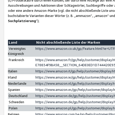
(c) Produktkäufe durch einen Kunden, der durch eine Anzeige auf eine 
Ausschreibungen und Auktionen über Schlagwörter, Suchbegriffe oder 
oder eine andere Amazon-Marke (vgl. die nicht abschließende Liste un
buchstabierte Varianten dieser Wörter (z. B. „ammazon“, „amaozn“ und „
Suchplatzierung
”);
Land
Nicht abschließende Liste der Marken
Vereinigtes
https://www.amazon.co.uk/gp/feature.html?ie=U
Königreich
Frankreich
https://www.amazon.fr/gp/help/customer/displa
E78834F9BA58__SECTION_64DE0ED1D744420E9
Italien
https://www.amazon.it/gp/help/customer/display
Irland
https://www.amazon.ie/gp/help/customer/displa
Niederlande
https://www.amazon.nl/gp/help/customer/display
Spanien
https://www.amazon.es/gp/help/customer/display
Deutschland
https://www.amazon.de/gp/help/customer/displa
Schweden
https://www.amazon.de/gp/help/customer/displa
Polen
https://www.amazon.pl/gp/help/customer/display
Belgien
https://www.amazon.com.be/gp/help/customer/d