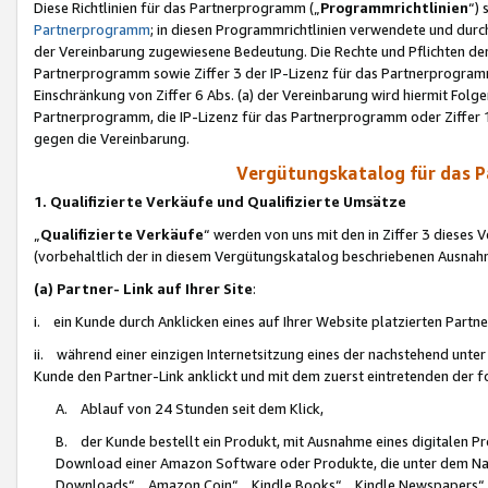
Diese Richtlinien für das Partnerprogramm („
Programmrichtlinien
“)
Partnerprogramm
; in diesen Programmrichtlinien verwendete und durch
der Vereinbarung zugewiesene Bedeutung. Die Rechte und Pflichten de
Partnerprogramm sowie Ziffer 3 der IP-Lizenz für das Partnerprogram
Einschränkung von Ziffer 6 Abs. (a) der Vereinbarung wird hiermit Fol
Partnerprogramm, die IP-Lizenz für das Partnerprogramm oder Ziffer 1
gegen die Vereinbarung.
Vergütungskatalog für das 
1. Qualifizierte Verkäufe und Qualifizierte Umsätze
„
Qualifizierte Verkäufe
“ werden von uns mit den in Ziffer 3 diese
(vorbehaltlich der in diesem Vergütungskatalog beschriebenen Ausnah
(a) Partner- Link auf Ihrer Site
:
i. ein Kunde durch Anklicken eines auf Ihrer Website platzierten Part
ii. während einer einzigen Internetsitzung eines der nachstehend unter (i)
Kunde den Partner-Link anklickt und mit dem zuerst eintretenden der f
A. Ablauf von 24 Stunden seit dem Klick,
B. der Kunde bestellt ein Produkt, mit Ausnahme eines digitalen P
Download einer Amazon Software oder Produkte, die unter dem N
Downloads“, „Amazon Coin“, „Kindle Books“, „Kindle Newspapers“, „