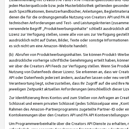
jeden Musterquellcode bzw. jede Musterbibliothek geltenden gesonder
auch Spezifikationen, Benutzerhandbücher, Anleitungen, Begleitmaterial
denen die für die ordnungsgemäße Nutzung von Creators API und PA A
technischen Anforderungen und Test- und Leistungskriterien (zusammen
verwendete Begriff „Produktwerbungsinhalte“ schließt ausdrücklich al
Lizenz zur Verfügung stellen, sowie alle von uns zur Verfügung gestel
ausdrücklich nicht auf Daten, Bilder, Texte oder sonstige Informatione
es sich nicht um eine Amazon-Website handelt.
(b) Abrufen von Produktwerbungsinhalten. Sie können Produkt-Werbein
ausdrückliche vorherige schriftliche Genehmigung erteilt haben, könn
wir über die Creators API Feeds zur Verfügung stellen. Wenn Sie Produk
Nutzung von Datenfeeds dieser Lizenz. Sie erkennen an, dass wir Creat
API oder Datenfeeds jederzeit ändern, auslaufen lassen oder neu veröffe
Verantwortung liegt, sicherzustellen, dass Ihr Zugriff auf die und Ihr
jeweiligen Zeitpunkt aktuellen Anforderungen (einschließlich dieser Liz
Zur Identifizierung Ihres Kontos und zum Stellen von Anfragen an Crea
Schlüssel und einem privaten Schlüssel (jedes Schlüsselpaar eine „Kon
Rahmen des Amazon-Partnerprogramms zugeteilte Partner-ID oder ein
Kontokennungen über den Creators API und PA API Kontoerstellungspro
Um Programmwerbeinhalte über die Creators API Dienste zu erhalten, m