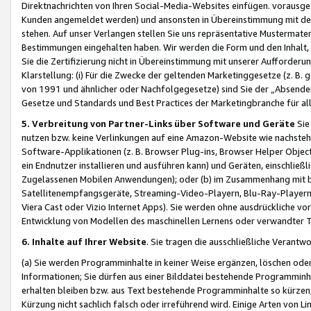
Direktnachrichten von Ihren Social-Media-Websites einfügen. vorausg
Kunden angemeldet werden) und ansonsten in Übereinstimmung mit der
stehen. Auf unser Verlangen stellen Sie uns repräsentative Mustermater
Bestimmungen eingehalten haben. Wir werden die Form und den Inhalt, di
Sie die Zertifizierung nicht in Übereinstimmung mit unserer Aufforderu
Klarstellung: (i) Für die Zwecke der geltenden Marketinggesetze (z. 
von 1991 und ähnlicher oder Nachfolgegesetze) sind Sie der „Absender“ j
Gesetze und Standards und Best Practices der Marketingbranche für 
5. Verbreitung von Partner-Links über Software und Geräte
Sie
nutzen bzw. keine Verlinkungen auf eine Amazon-Website wie nachsteh
Software-Applikationen (z. B. Browser Plug-ins, Browser Helper Objec
ein Endnutzer installieren und ausführen kann) und Geräten, einschlie
Zugelassenen Mobilen Anwendungen); oder (b) im Zusammenhang mit bzw.
Satellitenempfangsgeräte, Streaming-Video-Playern, Blu-Ray-Playern 
Viera Cast oder Vizio Internet Apps). Sie werden ohne ausdrückliche v
Entwicklung von Modellen des maschinellen Lernens oder verwandter 
6. Inhalte auf Ihrer Website
. Sie tragen die ausschließliche Verantwo
(a) Sie werden Programminhalte in keiner Weise ergänzen, löschen oder
Informationen; Sie dürfen aus einer Bilddatei bestehende Programminhal
erhalten bleiben bzw. aus Text bestehende Programminhalte so kürzen, 
Kürzung nicht sachlich falsch oder irreführend wird. Einige Arten von L