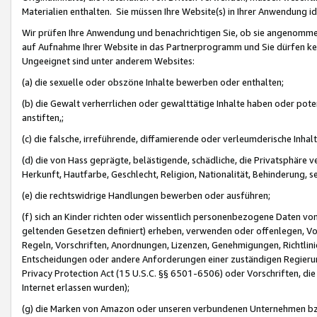
Materialien enthalten. Sie müssen Ihre Website(s) in Ihrer Anwendung ide
Wir prüfen Ihre Anwendung und benachrichtigen Sie, ob sie angenommen
auf Aufnahme Ihrer Website in das Partnerprogramm und Sie dürfen kei
Ungeeignet sind unter anderem Websites:
(a) die sexuelle oder obszöne Inhalte bewerben oder enthalten;
(b) die Gewalt verherrlichen oder gewalttätige Inhalte haben oder pot
anstiften,;
(c) die falsche, irreführende, diffamierende oder verleumderische Inha
(d) die von Hass geprägte, belästigende, schädliche, die Privatsphäre v
Herkunft, Hautfarbe, Geschlecht, Religion, Nationalität, Behinderung, 
(e) die rechtswidrige Handlungen bewerben oder ausführen;
(f) sich an Kinder richten oder wissentlich personenbezogene Daten vo
geltenden Gesetzen definiert) erheben, verwenden oder offenlegen, Vo
Regeln, Vorschriften, Anordnungen, Lizenzen, Genehmigungen, Richtlini
Entscheidungen oder andere Anforderungen einer zuständigen Regierung
Privacy Protection Act (15 U.S.C. §§ 6501-6506) oder Vorschriften, di
Internet erlassen wurden);
(g) die Marken von Amazon oder unseren verbundenen Unternehmen b