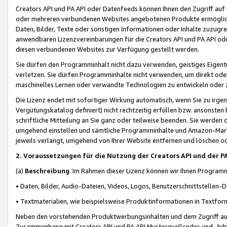
Creators API und PA API oder Datenfeeds können Ihnen den Zugriff auf D
oder mehreren verbundenen Websites angebotenen Produkte ermögliche
Daten, Bilder, Texte oder sonstigen Informationen oder Inhalte zuzugre
anwendbaren Lizenzvereinbarungen für die Creators API und PA API od
diesen verbundenen Websites zur Verfügung gestellt werden.
Sie dürfen den Programminhalt nicht dazu verwenden, geistiges Eigent
verletzen. Sie dürfen Programminhalte nicht verwenden, um direkt ode
maschinelles Lernen oder verwandte Technologien zu entwickeln oder zu
Die Lizenz endet mit sofortiger Wirkung automatisch, wenn Sie zu irg
Vergütungskatalog definiert) nicht rechtzeitig erfüllen bzw. ansonsten
schriftliche Mitteilung an Sie ganz oder teilweise beenden. Sie werden
umgehend einstellen und sämtliche Programminhalte und Amazon-Marke
jeweils verlangt, umgehend von Ihrer Website entfernen und löschen od
2. Voraussetzungen für die Nutzung der Creators API und der P
(a)
Beschreibung
. Im Rahmen dieser Lizenz können wir Ihnen Programmi
• Daten, Bilder, Audio-Dateien, Videos, Logos, Benutzerschnittstellen-
• Textmaterialien, wie beispielsweise Produktinformationen in Textfor
Neben den vorstehenden Produktwerbungsinhalten und dem Zugriff auf 
Zusammenhang mit Creators API und PA API Musterquellcodes und -bibli