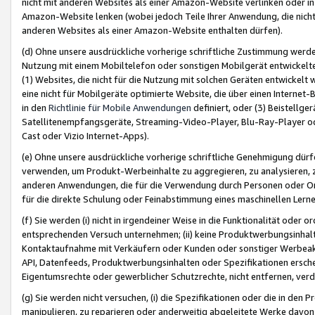
nicht mit anderen Websites als einer Amazon-Website verlinken oder i
Amazon-Website lenken (wobei jedoch Teile Ihrer Anwendung, die nich
anderen Websites als einer Amazon-Website enthalten dürfen).
(d) Ohne unsere ausdrückliche vorherige schriftliche Zustimmung werd
Nutzung mit einem Mobiltelefon oder sonstigen Mobilgerät entwickelt
(1) Websites, die nicht für die Nutzung mit solchen Geräten entwickelt
eine nicht für Mobilgeräte optimierte Website, die über einen Interne
in den
Richtlinie für Mobile Anwendungen
definiert, oder (3) Beistellge
Satellitenempfangsgeräte, Streaming-Video-Player, Blu-Ray-Player ode
Cast oder Vizio Internet-Apps).
(e) Ohne unsere ausdrückliche vorherige schriftliche Genehmigung dürfe
verwenden, um Produkt-Werbeinhalte zu aggregieren, zu analysieren, 
anderen Anwendungen, die für die Verwendung durch Personen oder Or
für die direkte Schulung oder Feinabstimmung eines maschinellen Lern
(f) Sie werden (i) nicht in irgendeiner Weise in die Funktionalität ode
entsprechenden Versuch unternehmen; (ii) keine Produktwerbungsinha
Kontaktaufnahme mit Verkäufern oder Kunden oder sonstiger Werbeaktiv
API, Datenfeeds, Produktwerbungsinhalten oder Spezifikationen erschei
Eigentumsrechte oder gewerblicher Schutzrechte, nicht entfernen, verd
(g) Sie werden nicht versuchen, (i) die Spezifikationen oder die in de
manipulieren, zu reparieren oder anderweitig abgeleitete Werke davon z