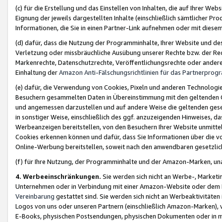
(c) für die Erstellung und das Einstellen von Inhalten, die auf Ihrer We
Eignung der jeweils dargestellten Inhalte (einschließlich sämtlicher 
Informationen, die Sie in einen Partner-Link aufnehmen oder mit diese
(d) dafür, dass die Nutzung der Programminhalte, Ihrer Website und des 
Verletzung oder missbräuchliche Ausübung unserer Rechte bzw. der Recht
Markenrechte, Datenschutzrechte, Veröffentlichungsrechte oder anderer
Einhaltung der
Amazon Anti-Fälschungsrichtlinien für das Partnerpro
(e) dafür, die Verwendung von Cookies, Pixeln und anderen Technologien
Besuchern gesammelten Daten in Übereinstimmung mit den geltenden Ge
und angemessen darzustellen und auf andere Weise die geltenden geset
in sonstiger Weise, einschließlich des ggf. anzuzeigenden Hinweises, d
Werbeanzeigen bereitstellen, von den Besuchern Ihrer Website unmitte
Cookies erkennen können und dafür, dass Sie Informationen über die v
Online-Werbung bereitstellen, soweit nach den anwendbaren gesetzlic
(f) für Ihre Nutzung, der Programminhalte und der Amazon-Marken, u
4. Werbeeinschränkungen.
Sie werden sich nicht an Werbe-, Market
Unternehmen oder in Verbindung mit einer Amazon-Website oder dem Pa
Vereinbarung
gestattet sind. Sie werden sich nicht an Werbeaktivitäten
Logos von uns oder unseren Partnern (einschließlich Amazon-Marken), 
E-Books, physischen Postsendungen, physischen Dokumenten oder in 