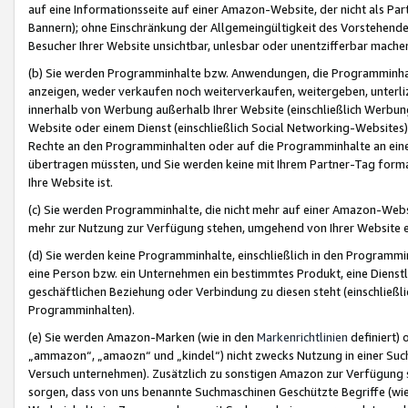
auf eine Informationsseite auf einer Amazon-Website, der nicht als Part
Bannern); ohne Einschränkung der Allgemeingültigkeit des Vorstehende
Besucher Ihrer Website unsichtbar, unlesbar oder unentzifferbar mache
(b) Sie werden Programminhalte bzw. Anwendungen, die Programminhalt
anzeigen, weder verkaufen noch weiterverkaufen, weitergeben, unterli
innerhalb von Werbung außerhalb Ihrer Website (einschließlich Werbun
Website oder einem Dienst (einschließlich Social Networking-Website
Rechte an den Programminhalten oder auf die Programminhalte an eine a
übertragen müssten, und Sie werden keine mit Ihrem Partner-Tag formati
Ihre Website ist.
(c) Sie werden Programminhalte, die nicht mehr auf einer Amazon-Websit
mehr zur Nutzung zur Verfügung stehen, umgehend von Ihrer Website e
(d) Sie werden keine Programminhalte, einschließlich in den Programmin
eine Person bzw. ein Unternehmen ein bestimmtes Produkt, eine Dienstle
geschäftlichen Beziehung oder Verbindung zu diesen steht (einschließli
Programminhalten).
(e) Sie werden Amazon-Marken (wie in den
Markenrichtlinien
definiert) 
„ammazon“, „amaozn“ und „kindel“) nicht zwecks Nutzung in einer Suc
Versuch unternehmen). Zusätzlich zu sonstigen Amazon zur Verfügung 
sorgen, dass von uns benannte Suchmaschinen Geschützte Begriffe (wie 