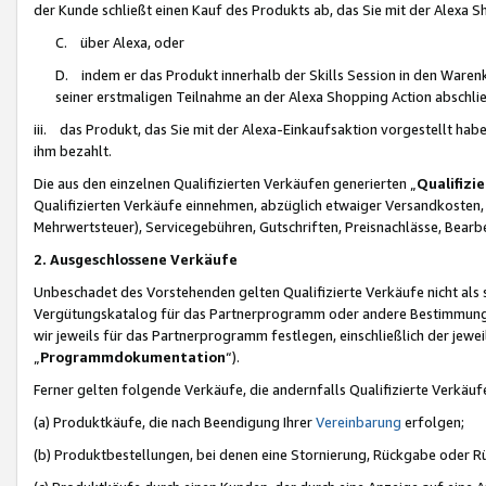
der Kunde schließt einen Kauf des Produkts ab, das Sie mit der Alexa 
C. über Alexa, oder
D. indem er das Produkt innerhalb der Skills Session in den Waren
seiner erstmaligen Teilnahme an der Alexa Shopping Action abschlie
iii. das Produkt, das Sie mit der Alexa-Einkaufsaktion vorgestellt ha
ihm bezahlt.
Die aus den einzelnen Qualifizierten Verkäufen generierten „
Qualifizi
Qualifizierten Verkäufe einnehmen, abzüglich etwaiger Versandkosten
Mehrwertsteuer), Servicegebühren, Gutschriften, Preisnachlässe, Bear
2. Ausgeschlossene Verkäufe
Unbeschadet des Vorstehenden gelten Qualifizierte Verkäufe nicht als
Vergütungskatalog für das Partnerprogramm oder andere Bestimmungen,
wir jeweils für das Partnerprogramm festlegen, einschließlich der jewe
„
Programmdokumentation
“).
Ferner gelten folgende Verkäufe, die andernfalls Qualifizierte Verkä
(a) Produktkäufe, die nach Beendigung Ihrer
Vereinbarung
erfolgen;
(b) Produktbestellungen, bei denen eine Stornierung, Rückgabe oder R