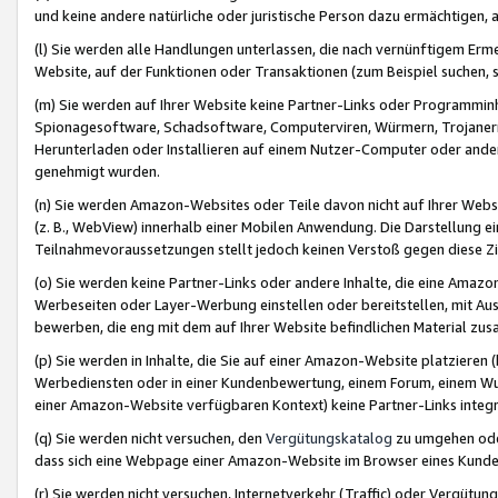
und keine andere natürliche oder juristische Person dazu ermächtigen, a
(l) Sie werden alle Handlungen unterlassen, die nach vernünftigem Erme
Website, auf der Funktionen oder Transaktionen (zum Beispiel suchen, s
(m) Sie werden auf Ihrer Website keine Partner-Links oder Programmin
Spionagesoftware, Schadsoftware, Computerviren, Würmern, Trojaner
Herunterladen oder Installieren auf einem Nutzer-Computer oder ande
genehmigt wurden.
(n) Sie werden Amazon-Websites oder Teile davon nicht auf Ihrer Websi
(z. B., WebView) innerhalb einer Mobilen Anwendung. Die Darstellung ein
Teilnahmevoraussetzungen stellt jedoch keinen Verstoß gegen diese Zif
(o) Sie werden keine Partner-Links oder andere Inhalte, die eine Am
Werbeseiten oder Layer-Werbung einstellen oder bereitstellen, mit Au
bewerben, die eng mit dem auf Ihrer Website befindlichen Material z
(p) Sie werden in Inhalte, die Sie auf einer Amazon-Website platzier
Werbediensten oder in einer Kundenbewertung, einem Forum, einem Wun
einer Amazon-Website verfügbaren Kontext) keine Partner-Links integr
(q) Sie werden nicht versuchen, den
Vergütungskatalog
zu umgehen oder
dass sich eine Webpage einer Amazon-Website im Browser eines Kunden 
(r) Sie werden nicht versuchen, Internetverkehr (Traffic) oder Vergü