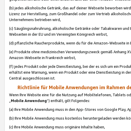
(b) jedes alkoholische Getränk, das auf deiner Webseite beworben wird
Lizenz zur Herstellung, zum Großhandel oder zum Vertrieb alkoholisch
Unternehmens betrieben wird,
(c) Säuglingsnahruhrung, alkoholische Getränke oder Tabakwaren und E
Webseiten in der EU und im Vereinigten Königreich wirbst,
(d) pflanzliche Raucherprodukte, wenn du für die Amazon-Webseite in B
(e) Produkte ohne medizinischen Verwendungszweck gemäß Anhang XVI 
Amazon-Webseite in Frankreich wirbst,
(f) jedes Produkt oder jede Dienstleistung, bei der es sich um ein Prod
erhältst eine Warnung, wenn ein Produkt oder eine Dienstleistung in de
Central ausgeschlossen ist.
Richtlinie für Mobile Anwendungen im Rahmen de
Wenn Ihre Website eine für die Nutzung auf Mobiltelefonen, Tablets 
„
Mobile Anwendung
“) enthält, gilt Folgendes:
(a) Ihre Mobile Anwendung muss in den App-Stores von Google Play, A
(b) Ihre Mobile Anwendung muss kostenlos heruntergeladen werden könn
(c) Ihre Mobile Anwendung muss originäre Inhalte haben,