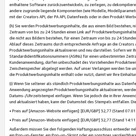
enthaltene Software zurückzuentwickeln, zu zerlegen, zu dekompilier
andere zugrunde liegende Komponenten (wie Modelle, Modellparameter
mit der Creators API, der PA API, Datenfeeds oder in den Produkt Werb
(h) Sie werden Produktwerbungsinhalte, die aus einem Bild bestehen, ni
Zeitraum von bis zu 24 Stunden einen Link auf Produktwerbungsinhalte
die nicht aus Bildern bestehen, für einen Zeitraum von bis zu 24 Stund
Ablauf dieses Zeitraums durch entsprechende Anfrage an die Creators 
Produktwerbungsinhalte aktualisieren und neu darstellen. Sofern wir Ih
Standardidentifikationsnummern (ASINs) für einen unbestimmten Zeitra
Kundenanwendung, dürfen unbeschadet des Vorstehenden Produktwerbu
Zwischenspeicher abgelegt werden. Auf unser Verlangen werden Sie un
die Produktwerbungsinhalte enthält oder nutzt, damit wir Ihre Einhalt
(i) Wenn Sie seltener als stündlich Produktwerbungsinhalte aus Datenfe
Anwendung angezeigten Produktwerbungsinhalte aktualisieren, werden 
Datums-/Uhrzeitstempel einfügen. Wenn Sie jedoch die in Ihrer Anwe
und aktualisiert haben, kann der Datumsteil des Stempels entfallen. Dies
• Preis auf [Amazon-Website einfügen]: [EUR/GBP] 32,77 (Stand 07.01.
• Preis auf [Amazon-Website einfügen]: [EUR/GBP] 32,77 (Stand 14:11 
Außerdem müssen Sie den folgenden Haftungsausschluss entweder neb
ein Pop-up-Fenster, ein Pop-up-Skript oder ein sonstiges vergleichba