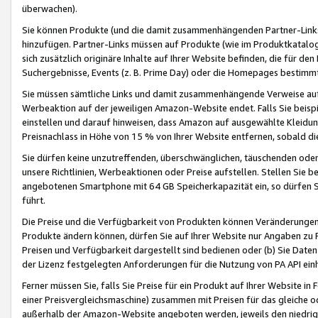
überwachen).
Sie können Produkte (und die damit zusammenhängenden Partner-Links)
hinzufügen. Partner-Links müssen auf Produkte (wie im Produktkatalog de
sich zusätzlich originäre Inhalte auf Ihrer Website befinden, die für 
Suchergebnisse, Events (z. B. Prime Day) oder die Homepages bestimmte
Sie müssen sämtliche Links und damit zusammenhängende Verweise auf z
Werbeaktion auf der jeweiligen Amazon-Website endet. Falls Sie beisp
einstellen und darauf hinweisen, dass Amazon auf ausgewählte Kleidun
Preisnachlass in Höhe von 15 % von Ihrer Website entfernen, sobald di
Sie dürfen keine unzutreffenden, überschwänglichen, täuschenden od
unsere Richtlinien, Werbeaktionen oder Preise aufstellen. Stellen Sie 
angebotenen Smartphone mit 64 GB Speicherkapazität ein, so dürfen S
führt.
Die Preise und die Verfügbarkeit von Produkten können Veränderungen 
Produkte ändern können, dürfen Sie auf Ihrer Website nur Angaben zu P
Preisen und Verfügbarkeit dargestellt sind bedienen oder (b) Sie Daten
der Lizenz festgelegten Anforderungen für die Nutzung von PA API einh
Ferner müssen Sie, falls Sie Preise für ein Produkt auf Ihrer Website in 
einer Preisvergleichsmaschine) zusammen mit Preisen für das gleiche o
außerhalb der Amazon-Website angeboten werden, jeweils den niedrigst