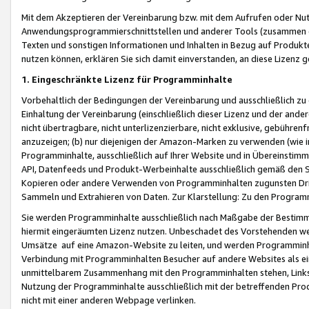
Mit dem Akzeptieren der Vereinbarung bzw. mit dem Aufrufen oder Nutz
Anwendungsprogrammierschnittstellen und anderer Tools (zusammen die
Texten und sonstigen Informationen und Inhalten in Bezug auf Produkte
nutzen können, erklären Sie sich damit einverstanden, an diese Lizenz 
1. Eingeschränkte Lizenz für Programminhalte
Vorbehaltlich der Bedingungen der Vereinbarung und ausschließlich z
Einhaltung der Vereinbarung (einschließlich dieser Lizenz und der ande
nicht übertragbare, nicht unterlizenzierbare, nicht exklusive, gebühren
anzuzeigen; (b) nur diejenigen der Amazon-Marken zu verwenden (wie in 
Programminhalte, ausschließlich auf Ihrer Website und in Übereinstimmu
API, Datenfeeds und Produkt-Werbeinhalte ausschließlich gemäß den Spe
Kopieren oder andere Verwenden von Programminhalten zugunsten Dri
Sammeln und Extrahieren von Daten. Zur Klarstellung: Zu den Program
Sie werden Programminhalte ausschließlich nach Maßgabe der Besti
hiermit eingeräumten Lizenz nutzen. Unbeschadet des Vorstehenden we
Umsätze auf eine Amazon-Website zu leiten, und werden Programminhal
Verbindung mit Programminhalten Besucher auf andere Websites als ein
unmittelbarem Zusammenhang mit den Programminhalten stehen, Links z
Nutzung der Programminhalte ausschließlich mit der betreffenden Pr
nicht mit einer anderen Webpage verlinken.