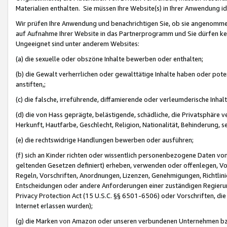
Materialien enthalten. Sie müssen Ihre Website(s) in Ihrer Anwendung ide
Wir prüfen Ihre Anwendung und benachrichtigen Sie, ob sie angenommen
auf Aufnahme Ihrer Website in das Partnerprogramm und Sie dürfen kei
Ungeeignet sind unter anderem Websites:
(a) die sexuelle oder obszöne Inhalte bewerben oder enthalten;
(b) die Gewalt verherrlichen oder gewalttätige Inhalte haben oder pot
anstiften,;
(c) die falsche, irreführende, diffamierende oder verleumderische Inha
(d) die von Hass geprägte, belästigende, schädliche, die Privatsphäre v
Herkunft, Hautfarbe, Geschlecht, Religion, Nationalität, Behinderung, 
(e) die rechtswidrige Handlungen bewerben oder ausführen;
(f) sich an Kinder richten oder wissentlich personenbezogene Daten vo
geltenden Gesetzen definiert) erheben, verwenden oder offenlegen, Vo
Regeln, Vorschriften, Anordnungen, Lizenzen, Genehmigungen, Richtlini
Entscheidungen oder andere Anforderungen einer zuständigen Regierung
Privacy Protection Act (15 U.S.C. §§ 6501-6506) oder Vorschriften, di
Internet erlassen wurden);
(g) die Marken von Amazon oder unseren verbundenen Unternehmen b