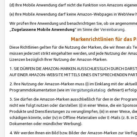
(d) Ihre Mobile Anwendung darf nicht die Funktion von Amazons eige
(e) Ihre Mobile Anwendung darf keine Amazon-Webpages in WebView 
Wir prüfen Ihre Anwendung und benachrichtigen Sie, ob sie angenomm
„
Zugelassene Mobile Anwendung
“ im Sinne der
Vereinbarung
.
Markenrichtlinien für das 
Diese Richtlinien gelten für die Nutzung der Marken, die wir Ihnen als 
müssen jederzeit strikt eingehalten werden, und jede Nutzung der Ama
Lizenzen bezüglich Ihrer Nutzung der Amazon-Marken.
1. SIE DÜRFEN DIE AMAZON-MARKEN AUSSCHLIESSLICH DURCH DARS
AUF EINER AMAZON-WEBSITE MITTELS EINES ENTSPRECHENDEN PART
2. Ihre Nutzung der Amazon-Marken muss (i) im Einklang mit der aktuells
Programmdokumentation (wie im
Vergütungskatalog
definiert) erfolg
3. Sie dürfen die Amazon-Marken ausschließlich für den in der Progr
nicht wie folgt nutzen oder darstellen: (i) in einer Weise, die ein Spo
Produkte und Dienstleistungen zu verunglimpfen, (iii) in einer Weise
schädigen könnte, oder (iv) in Offline-Materialien oder E-Mails (z. B.
Dokumenten oder mündlicher Werbung).
4. Wir werden Ihnen ein Bild bzw. Bilder der Amazon-Marken zur Verfüg