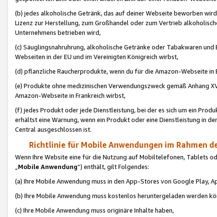
(b) jedes alkoholische Getränk, das auf deiner Webseite beworben wird
Lizenz zur Herstellung, zum Großhandel oder zum Vertrieb alkoholisch
Unternehmens betrieben wird,
(c) Säuglingsnahruhrung, alkoholische Getränke oder Tabakwaren und E
Webseiten in der EU und im Vereinigten Königreich wirbst,
(d) pflanzliche Raucherprodukte, wenn du für die Amazon-Webseite in B
(e) Produkte ohne medizinischen Verwendungszweck gemäß Anhang XVI 
Amazon-Webseite in Frankreich wirbst,
(f) jedes Produkt oder jede Dienstleistung, bei der es sich um ein Prod
erhältst eine Warnung, wenn ein Produkt oder eine Dienstleistung in de
Central ausgeschlossen ist.
Richtlinie für Mobile Anwendungen im Rahmen de
Wenn Ihre Website eine für die Nutzung auf Mobiltelefonen, Tablets 
„
Mobile Anwendung
“) enthält, gilt Folgendes:
(a) Ihre Mobile Anwendung muss in den App-Stores von Google Play, A
(b) Ihre Mobile Anwendung muss kostenlos heruntergeladen werden könn
(c) Ihre Mobile Anwendung muss originäre Inhalte haben,