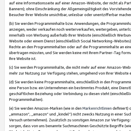
auf eine Informationsseite auf einer Amazon-Website, der nicht als Part
Bannern); ohne Einschränkung der Allgemeingültigkeit des Vorstehende
Besucher Ihrer Website unsichtbar, unlesbar oder unentzifferbar mache
(b) Sie werden Programminhalte bzw. Anwendungen, die Programminhalt
anzeigen, weder verkaufen noch weiterverkaufen, weitergeben, unterli
innerhalb von Werbung außerhalb Ihrer Website (einschließlich Werbun
Website oder einem Dienst (einschließlich Social Networking-Website
Rechte an den Programminhalten oder auf die Programminhalte an eine a
übertragen müssten, und Sie werden keine mit Ihrem Partner-Tag formati
Ihre Website ist.
(c) Sie werden Programminhalte, die nicht mehr auf einer Amazon-Websit
mehr zur Nutzung zur Verfügung stehen, umgehend von Ihrer Website e
(d) Sie werden keine Programminhalte, einschließlich in den Programmin
eine Person bzw. ein Unternehmen ein bestimmtes Produkt, eine Dienstle
geschäftlichen Beziehung oder Verbindung zu diesen steht (einschließli
Programminhalten).
(e) Sie werden Amazon-Marken (wie in den
Markenrichtlinien
definiert) 
„ammazon“, „amaozn“ und „kindel“) nicht zwecks Nutzung in einer Suc
Versuch unternehmen). Zusätzlich zu sonstigen Amazon zur Verfügung 
sorgen, dass von uns benannte Suchmaschinen Geschützte Begriffe (wie 