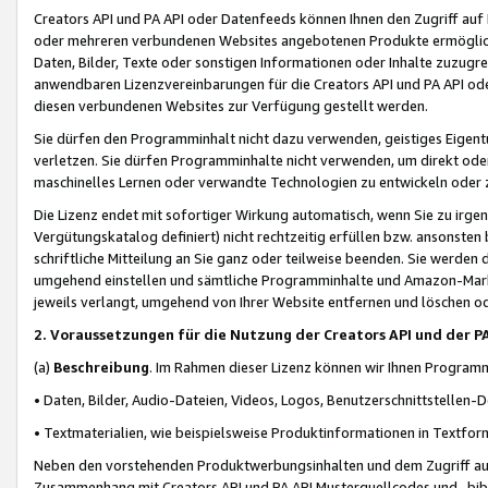
Creators API und PA API oder Datenfeeds können Ihnen den Zugriff auf D
oder mehreren verbundenen Websites angebotenen Produkte ermögliche
Daten, Bilder, Texte oder sonstigen Informationen oder Inhalte zuzugre
anwendbaren Lizenzvereinbarungen für die Creators API und PA API od
diesen verbundenen Websites zur Verfügung gestellt werden.
Sie dürfen den Programminhalt nicht dazu verwenden, geistiges Eigent
verletzen. Sie dürfen Programminhalte nicht verwenden, um direkt ode
maschinelles Lernen oder verwandte Technologien zu entwickeln oder zu
Die Lizenz endet mit sofortiger Wirkung automatisch, wenn Sie zu irg
Vergütungskatalog definiert) nicht rechtzeitig erfüllen bzw. ansonsten
schriftliche Mitteilung an Sie ganz oder teilweise beenden. Sie werden
umgehend einstellen und sämtliche Programminhalte und Amazon-Marke
jeweils verlangt, umgehend von Ihrer Website entfernen und löschen od
2. Voraussetzungen für die Nutzung der Creators API und der P
(a)
Beschreibung
. Im Rahmen dieser Lizenz können wir Ihnen Programmi
• Daten, Bilder, Audio-Dateien, Videos, Logos, Benutzerschnittstellen-
• Textmaterialien, wie beispielsweise Produktinformationen in Textfor
Neben den vorstehenden Produktwerbungsinhalten und dem Zugriff auf 
Zusammenhang mit Creators API und PA API Musterquellcodes und -bibli