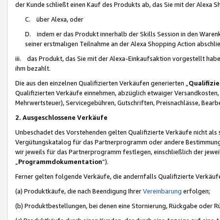
der Kunde schließt einen Kauf des Produkts ab, das Sie mit der Alexa 
C. über Alexa, oder
D. indem er das Produkt innerhalb der Skills Session in den Waren
seiner erstmaligen Teilnahme an der Alexa Shopping Action abschlie
iii. das Produkt, das Sie mit der Alexa-Einkaufsaktion vorgestellt ha
ihm bezahlt.
Die aus den einzelnen Qualifizierten Verkäufen generierten „
Qualifizi
Qualifizierten Verkäufe einnehmen, abzüglich etwaiger Versandkosten
Mehrwertsteuer), Servicegebühren, Gutschriften, Preisnachlässe, Bear
2. Ausgeschlossene Verkäufe
Unbeschadet des Vorstehenden gelten Qualifizierte Verkäufe nicht als
Vergütungskatalog für das Partnerprogramm oder andere Bestimmungen,
wir jeweils für das Partnerprogramm festlegen, einschließlich der jewe
„
Programmdokumentation
“).
Ferner gelten folgende Verkäufe, die andernfalls Qualifizierte Verkä
(a) Produktkäufe, die nach Beendigung Ihrer
Vereinbarung
erfolgen;
(b) Produktbestellungen, bei denen eine Stornierung, Rückgabe oder R