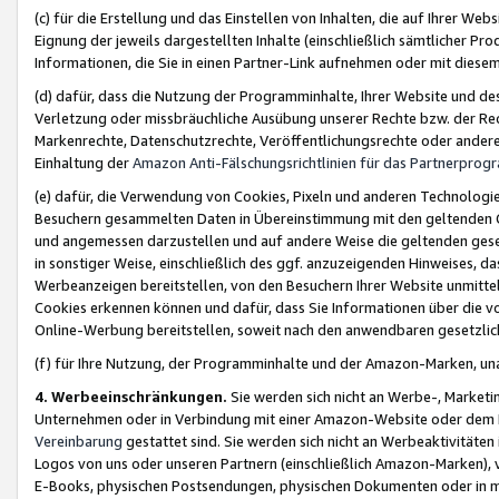
(c) für die Erstellung und das Einstellen von Inhalten, die auf Ihrer We
Eignung der jeweils dargestellten Inhalte (einschließlich sämtlicher 
Informationen, die Sie in einen Partner-Link aufnehmen oder mit diese
(d) dafür, dass die Nutzung der Programminhalte, Ihrer Website und des 
Verletzung oder missbräuchliche Ausübung unserer Rechte bzw. der Recht
Markenrechte, Datenschutzrechte, Veröffentlichungsrechte oder anderer
Einhaltung der
Amazon Anti-Fälschungsrichtlinien für das Partnerpro
(e) dafür, die Verwendung von Cookies, Pixeln und anderen Technologien
Besuchern gesammelten Daten in Übereinstimmung mit den geltenden Ge
und angemessen darzustellen und auf andere Weise die geltenden geset
in sonstiger Weise, einschließlich des ggf. anzuzeigenden Hinweises, d
Werbeanzeigen bereitstellen, von den Besuchern Ihrer Website unmitte
Cookies erkennen können und dafür, dass Sie Informationen über die v
Online-Werbung bereitstellen, soweit nach den anwendbaren gesetzlic
(f) für Ihre Nutzung, der Programminhalte und der Amazon-Marken, u
4. Werbeeinschränkungen.
Sie werden sich nicht an Werbe-, Market
Unternehmen oder in Verbindung mit einer Amazon-Website oder dem Pa
Vereinbarung
gestattet sind. Sie werden sich nicht an Werbeaktivitäten
Logos von uns oder unseren Partnern (einschließlich Amazon-Marken), 
E-Books, physischen Postsendungen, physischen Dokumenten oder in 