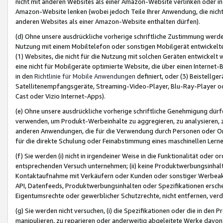
nicht mit anderen Websites als einer Amazon-Website verlinken oder i
Amazon-Website lenken (wobei jedoch Teile Ihrer Anwendung, die nich
anderen Websites als einer Amazon-Website enthalten dürfen).
(d) Ohne unsere ausdrückliche vorherige schriftliche Zustimmung werd
Nutzung mit einem Mobiltelefon oder sonstigen Mobilgerät entwickelt
(1) Websites, die nicht für die Nutzung mit solchen Geräten entwickelt
eine nicht für Mobilgeräte optimierte Website, die über einen Interne
in den
Richtlinie für Mobile Anwendungen
definiert, oder (3) Beistellge
Satellitenempfangsgeräte, Streaming-Video-Player, Blu-Ray-Player ode
Cast oder Vizio Internet-Apps).
(e) Ohne unsere ausdrückliche vorherige schriftliche Genehmigung dürfe
verwenden, um Produkt-Werbeinhalte zu aggregieren, zu analysieren, 
anderen Anwendungen, die für die Verwendung durch Personen oder Or
für die direkte Schulung oder Feinabstimmung eines maschinellen Lern
(f) Sie werden (i) nicht in irgendeiner Weise in die Funktionalität ode
entsprechenden Versuch unternehmen; (ii) keine Produktwerbungsinha
Kontaktaufnahme mit Verkäufern oder Kunden oder sonstiger Werbeaktiv
API, Datenfeeds, Produktwerbungsinhalten oder Spezifikationen erschei
Eigentumsrechte oder gewerblicher Schutzrechte, nicht entfernen, verd
(g) Sie werden nicht versuchen, (i) die Spezifikationen oder die in de
manipulieren, zu reparieren oder anderweitig abgeleitete Werke davon z