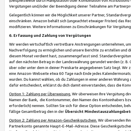
(beispielsweise durch Manipulation oder Kombination von Attributions-
Vergütungen und/oder der Beendigung deiner Teilnahme am Partnerp
Gelegentlich können wir die Möglichkeit unserer Partner, Standardv
einschränken. Amazon behält sich (ungeachtet etwaiger Fristen) das Re
modifizieren. Weitere Informationen zu Einschränkungen für Vergütung
6. Erfassung und Zahlung von Vergütungen
Wir werden wirtschaftlich vertretbare Anstrengungen unternehmen, um 
Nachverfolgung zu ermöglichen und unsere Berichte zu erstellen und di
diesem Monat verdient hast, zusammengefasst sind. Standardvergütung
auf den nächsten Betrag in der Landeswährung gerundet werden (z. B. C
über oder unter dem in deiner Preiskarte angegebenen Satz liegt. Wir
eine Amazon-Webseite etwa 60 Tage nach Ende jedes Kalendermonats, i
wurden. Du kannst wählen, ob du Zahlungen in einer anderen Währung
dafür entscheidest, erklärst du dich damit einverstanden, dass die K
Option 1: Zahlung per Überweisung.
Wir überweisen Ihre Vergütung dir
Namen der Bank, die Kontonummer, den Namen des Kontoinhabers bzw. a
erforderlich) nennen. Sollten Sie sich für diese Option entscheiden, be
fällige Gesamtbetrag den in der
Übersicht Mindestauszahlungsbet
Option 2: Zahlung per Amazon-Geschenkgutschein.
Wir übersenden Ihne
Partnerkonto genannte Haupt-E-Mail-Adresse. Diese Geschenkgutschei