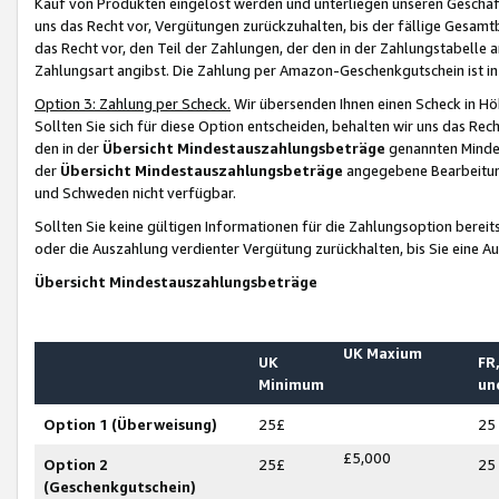
Kauf von Produkten eingelöst werden und unterliegen unseren Geschäf
uns das Recht vor, Vergütungen zurückzuhalten, bis der fällige Gesamt
das Recht vor, den Teil der Zahlungen, der den in der Zahlungstabelle 
Zahlungsart angibst. Die Zahlung per Amazon-Geschenkgutschein ist in
Option 3: Zahlung per Scheck.
Wir übersenden Ihnen einen Scheck in Höh
Sollten Sie sich für diese Option entscheiden, behalten wir uns das Rec
den in der
Übersicht Mindestauszahlungsbeträge
genannten Mindest
der
Übersicht Mindestauszahlungsbeträge
angegebene Bearbeitung
und Schweden nicht verfügbar.
Sollten Sie keine gültigen Informationen für die Zahlungsoption bereit
oder die Auszahlung verdienter Vergütung zurückhalten, bis Sie eine A
Übersicht Mindestauszahlungsbeträge
UK Maxium
UK
FR,
Minimum
un
Option 1 (Überweisung)
25£
25
£5,000
Option 2
25£
25
(Geschenkgutschein)