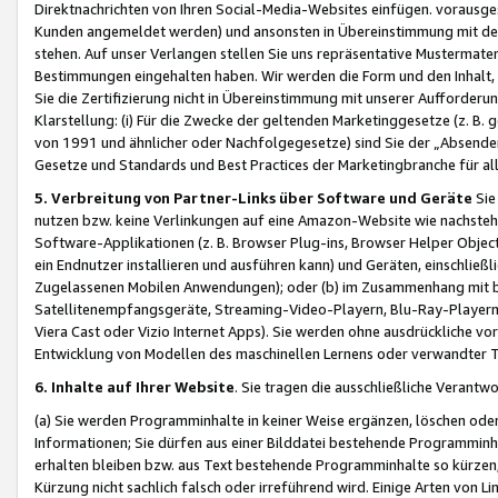
Direktnachrichten von Ihren Social-Media-Websites einfügen. vorausg
Kunden angemeldet werden) und ansonsten in Übereinstimmung mit der
stehen. Auf unser Verlangen stellen Sie uns repräsentative Mustermater
Bestimmungen eingehalten haben. Wir werden die Form und den Inhalt, di
Sie die Zertifizierung nicht in Übereinstimmung mit unserer Aufforderu
Klarstellung: (i) Für die Zwecke der geltenden Marketinggesetze (z. 
von 1991 und ähnlicher oder Nachfolgegesetze) sind Sie der „Absender“ j
Gesetze und Standards und Best Practices der Marketingbranche für 
5. Verbreitung von Partner-Links über Software und Geräte
Sie
nutzen bzw. keine Verlinkungen auf eine Amazon-Website wie nachsteh
Software-Applikationen (z. B. Browser Plug-ins, Browser Helper Objec
ein Endnutzer installieren und ausführen kann) und Geräten, einschlie
Zugelassenen Mobilen Anwendungen); oder (b) im Zusammenhang mit bzw.
Satellitenempfangsgeräte, Streaming-Video-Playern, Blu-Ray-Playern 
Viera Cast oder Vizio Internet Apps). Sie werden ohne ausdrückliche v
Entwicklung von Modellen des maschinellen Lernens oder verwandter 
6. Inhalte auf Ihrer Website
. Sie tragen die ausschließliche Verantwo
(a) Sie werden Programminhalte in keiner Weise ergänzen, löschen oder
Informationen; Sie dürfen aus einer Bilddatei bestehende Programminhal
erhalten bleiben bzw. aus Text bestehende Programminhalte so kürzen, 
Kürzung nicht sachlich falsch oder irreführend wird. Einige Arten von L