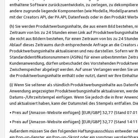
enthaltene Software zurückzuentwickeln, zu zerlegen, zu dekompilier
andere zugrunde liegende Komponenten (wie Modelle, Modellparameter
mit der Creators API, der PA API, Datenfeeds oder in den Produkt Werb
(h) Sie werden Produktwerbungsinhalte, die aus einem Bild bestehen, ni
Zeitraum von bis zu 24 Stunden einen Link auf Produktwerbungsinhalte
die nicht aus Bildern bestehen, für einen Zeitraum von bis zu 24 Stund
Ablauf dieses Zeitraums durch entsprechende Anfrage an die Creators 
Produktwerbungsinhalte aktualisieren und neu darstellen. Sofern wir Ih
Standardidentifikationsnummern (ASINs) für einen unbestimmten Zeitra
Kundenanwendung, dürfen unbeschadet des Vorstehenden Produktwerbu
Zwischenspeicher abgelegt werden. Auf unser Verlangen werden Sie un
die Produktwerbungsinhalte enthält oder nutzt, damit wir Ihre Einhalt
(i) Wenn Sie seltener als stündlich Produktwerbungsinhalte aus Datenfe
Anwendung angezeigten Produktwerbungsinhalte aktualisieren, werden 
Datums-/Uhrzeitstempel einfügen. Wenn Sie jedoch die in Ihrer Anwe
und aktualisiert haben, kann der Datumsteil des Stempels entfallen. Dies
• Preis auf [Amazon-Website einfügen]: [EUR/GBP] 32,77 (Stand 07.01.
• Preis auf [Amazon-Website einfügen]: [EUR/GBP] 32,77 (Stand 14:11 
Außerdem müssen Sie den folgenden Haftungsausschluss entweder neb
ein Pop-up-Fenster, ein Pop-up-Skript oder ein sonstiges vergleichba