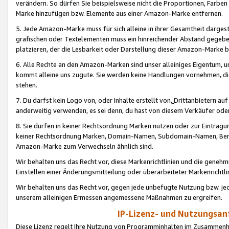
verändern. So dürfen Sie beispielsweise nicht die Proportionen, Farb
Marke hinzufügen bzw. Elemente aus einer Amazon-Marke entfernen.
5. Jede Amazon-Marke muss für sich alleine in ihrer Gesamtheit darge
grafischen oder Textelementen muss ein hinreichender Abstand gegebe
platzieren, der die Lesbarkeit oder Darstellung dieser Amazon-Marke b
6. Alle Rechte an den Amazon-Marken sind unser alleiniges Eigentum, 
kommt alleine uns zugute. Sie werden keine Handlungen vornehmen, 
stehen.
7. Du darfst kein Logo von, oder Inhalte erstellt von,
Drittanbietern au
anderweitig verwenden, es sei denn, du hast von diesem Verkäufer oder
8. Sie dürfen in keiner Rechtsordnung Marken nutzen oder zur Eintragu
keiner Rechtsordnung Marken, Domain-Namen, Subdomain-Namen, Benu
Amazon-Marke zum Verwechseln ähnlich sind.
Wir behalten uns das Recht vor, diese Markenrichtlinien und die gene
Einstellen einer Änderungsmitteilung oder überarbeiteter Markenricht
Wir behalten uns das Recht vor, gegen jede unbefugte Nutzung bzw. jede 
unserem alleinigen Ermessen angemessene Maßnahmen zu ergreifen.
IP-Lizenz- und Nutzungsan
Diese Lizenz regelt Ihre Nutzung von Programminhalten im Zusammen