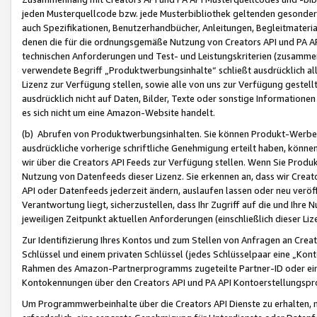
jeden Musterquellcode bzw. jede Musterbibliothek geltenden gesonder
auch Spezifikationen, Benutzerhandbücher, Anleitungen, Begleitmaterial
denen die für die ordnungsgemäße Nutzung von Creators API und PA A
technischen Anforderungen und Test- und Leistungskriterien (zusammen
verwendete Begriff „Produktwerbungsinhalte“ schließt ausdrücklich al
Lizenz zur Verfügung stellen, sowie alle von uns zur Verfügung gestel
ausdrücklich nicht auf Daten, Bilder, Texte oder sonstige Informatione
es sich nicht um eine Amazon-Website handelt.
(b) Abrufen von Produktwerbungsinhalten. Sie können Produkt-Werbein
ausdrückliche vorherige schriftliche Genehmigung erteilt haben, könn
wir über die Creators API Feeds zur Verfügung stellen. Wenn Sie Produk
Nutzung von Datenfeeds dieser Lizenz. Sie erkennen an, dass wir Creat
API oder Datenfeeds jederzeit ändern, auslaufen lassen oder neu veröffe
Verantwortung liegt, sicherzustellen, dass Ihr Zugriff auf die und Ihr
jeweiligen Zeitpunkt aktuellen Anforderungen (einschließlich dieser Liz
Zur Identifizierung Ihres Kontos und zum Stellen von Anfragen an Crea
Schlüssel und einem privaten Schlüssel (jedes Schlüsselpaar eine „Kon
Rahmen des Amazon-Partnerprogramms zugeteilte Partner-ID oder ein
Kontokennungen über den Creators API und PA API Kontoerstellungspro
Um Programmwerbeinhalte über die Creators API Dienste zu erhalten, m