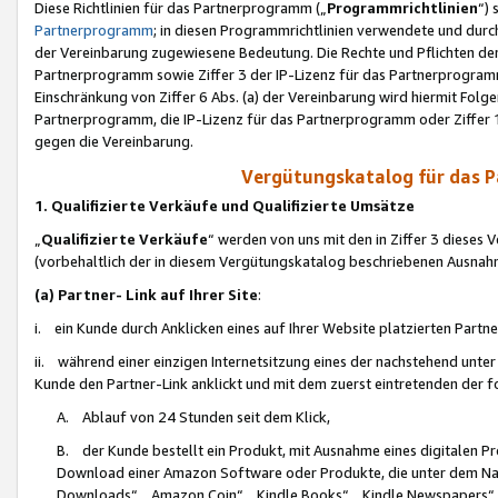
Diese Richtlinien für das Partnerprogramm („
Programmrichtlinien
“)
Partnerprogramm
; in diesen Programmrichtlinien verwendete und durch
der Vereinbarung zugewiesene Bedeutung. Die Rechte und Pflichten de
Partnerprogramm sowie Ziffer 3 der IP-Lizenz für das Partnerprogram
Einschränkung von Ziffer 6 Abs. (a) der Vereinbarung wird hiermit Fol
Partnerprogramm, die IP-Lizenz für das Partnerprogramm oder Ziffer 1
gegen die Vereinbarung.
Vergütungskatalog für das 
1. Qualifizierte Verkäufe und Qualifizierte Umsätze
„
Qualifizierte Verkäufe
“ werden von uns mit den in Ziffer 3 diese
(vorbehaltlich der in diesem Vergütungskatalog beschriebenen Ausnah
(a) Partner- Link auf Ihrer Site
:
i. ein Kunde durch Anklicken eines auf Ihrer Website platzierten Part
ii. während einer einzigen Internetsitzung eines der nachstehend unter (i)
Kunde den Partner-Link anklickt und mit dem zuerst eintretenden der f
A. Ablauf von 24 Stunden seit dem Klick,
B. der Kunde bestellt ein Produkt, mit Ausnahme eines digitalen P
Download einer Amazon Software oder Produkte, die unter dem N
Downloads“, „Amazon Coin“, „Kindle Books“, „Kindle Newspapers“, „