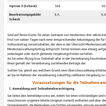
Option 3 (Scheck)
50£
50
Bearbeitungsgebühr
k.A.
k.A
Scheck
Sind auf Ihrem Konto für einen Zeitraum von mindestens drei Jahren kein
Frist von sieben Tagen nach einer entsprechenden Ankündigung die für
Schlussbetrag zurückzuhalten, der dem in der Übersicht Mindestausz
Mindestauszahlungsbetrag entspricht. Ferner können eine etwaig aufg
unterliegen oder durch geltende Verjährungsfristen verfallen.
An Sie unter Abzug bzw. Einbehalt aller in der Vereinbarung beschrieb
Ihnen gemäß der Vereinbarung zustehenden Beträge dar.
Sollten Sie, gleich aus welchem Grund, eine Überschusszahlung erhalte
an Sie im Rahmen der Vereinbarung zukünftig zahlbaren Vergütung zu 
Voraussetzungen für die Teilnahme a
1. Anmeldung und Teilnahmeberechtigung
Sie leiten den Anmeldeprozess ein, indem Sie einen vollständigen und 
muss/müssen originäre Inhalte (original content) enthalten und über d
Originalinhalte, die Materialien von Dritten verwenden, müssen wese