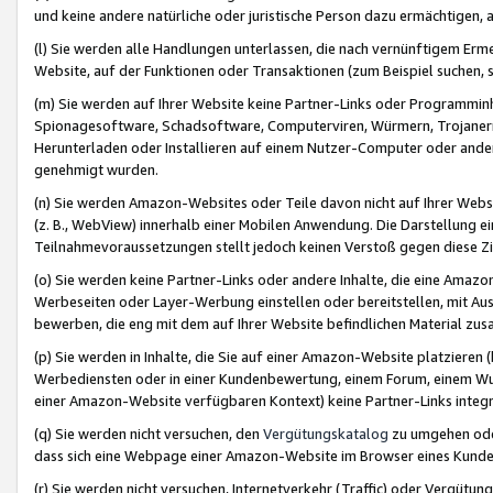
und keine andere natürliche oder juristische Person dazu ermächtigen, a
(l) Sie werden alle Handlungen unterlassen, die nach vernünftigem Erme
Website, auf der Funktionen oder Transaktionen (zum Beispiel suchen, s
(m) Sie werden auf Ihrer Website keine Partner-Links oder Programmin
Spionagesoftware, Schadsoftware, Computerviren, Würmern, Trojaner
Herunterladen oder Installieren auf einem Nutzer-Computer oder ande
genehmigt wurden.
(n) Sie werden Amazon-Websites oder Teile davon nicht auf Ihrer Websi
(z. B., WebView) innerhalb einer Mobilen Anwendung. Die Darstellung ein
Teilnahmevoraussetzungen stellt jedoch keinen Verstoß gegen diese Zif
(o) Sie werden keine Partner-Links oder andere Inhalte, die eine Am
Werbeseiten oder Layer-Werbung einstellen oder bereitstellen, mit Au
bewerben, die eng mit dem auf Ihrer Website befindlichen Material z
(p) Sie werden in Inhalte, die Sie auf einer Amazon-Website platzier
Werbediensten oder in einer Kundenbewertung, einem Forum, einem Wun
einer Amazon-Website verfügbaren Kontext) keine Partner-Links integr
(q) Sie werden nicht versuchen, den
Vergütungskatalog
zu umgehen oder
dass sich eine Webpage einer Amazon-Website im Browser eines Kunden 
(r) Sie werden nicht versuchen, Internetverkehr (Traffic) oder Vergü