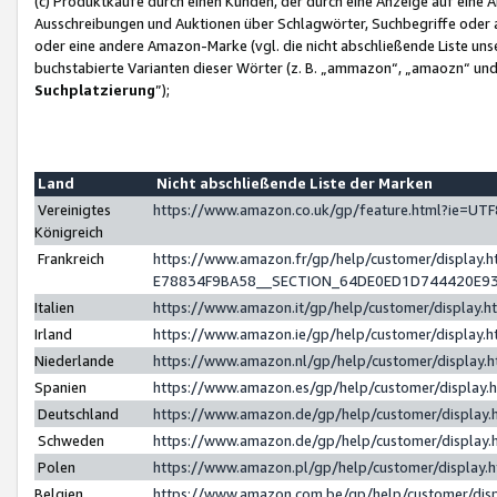
(c) Produktkäufe durch einen Kunden, der durch eine Anzeige auf eine 
Ausschreibungen und Auktionen über Schlagwörter, Suchbegriffe oder 
oder eine andere Amazon-Marke (vgl. die nicht abschließende Liste un
buchstabierte Varianten dieser Wörter (z. B. „ammazon“, „amaozn“ und „
Suchplatzierung
”);
Land
Nicht abschließende Liste der Marken
Vereinigtes
https://www.amazon.co.uk/gp/feature.html?ie=U
Königreich
Frankreich
https://www.amazon.fr/gp/help/customer/displa
E78834F9BA58__SECTION_64DE0ED1D744420E9
Italien
https://www.amazon.it/gp/help/customer/display
Irland
https://www.amazon.ie/gp/help/customer/displa
Niederlande
https://www.amazon.nl/gp/help/customer/display
Spanien
https://www.amazon.es/gp/help/customer/display
Deutschland
https://www.amazon.de/gp/help/customer/displa
Schweden
https://www.amazon.de/gp/help/customer/displa
Polen
https://www.amazon.pl/gp/help/customer/display
Belgien
https://www.amazon.com.be/gp/help/customer/d