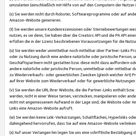
umzuleiten (einschließlich mit Hilfe von auf den Computern der Nutzer i
(s) Sie werden nicht durch Roboter, Softwareprogramme oder auf andere
Amazon-Website generieren.
(t) Sie werden unsere Kundenrezensionen oder Sternebewertungen wed
nutzen, es sei denn, Sie haben über die Creators API und die PA API e
erfüllen die in der Lizenz beschriebenen Voraussetzungen für die Nutzu
(u) Sie werden weder unmittelbar noch mittelbar über Partner-Links P
oder zu Nutzung durch eine andere natürliche oder juristische Person,
Geschäftspartnern nicht gestatten bzw. diese nicht dazu auffordern od
andere natürliche oder juristische Person, unmittelbar oder mittelbar
zu Wiederverkaufs- oder gewerblichen Zwecken (gleich welcher Art) 
auf Ihrer Website zum Wiederverkauf oder für gewerbliche Nutzungen 
(v) Sie werden die URL Ihrer Website, die die Partner-Links enthält b
werden, nicht in einer Weise tarnen, verstecken, manipulieren oder and
nicht mit angemessenem Aufwand in der Lage sind, die Website oder A
Links eine Amazon-Website aufruft.
(w) Sie werden keine Link-Verkürzungen, Schaltflächen, Hyperlinks ode
dahingehend hervorrufen, dass Sie auf eine Amazon-Website verlinken
(x) Auf unser Verlangen hin legen Sie uns eine schriftliche Bestätigung