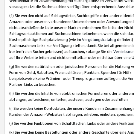
Werbeinhalte im Zusammenhang mit Suchergebnissen verwendet werden,
vorausgesetzt die Suchmaschine verfügt über entsprechende Ausschlu
(f) Sie werden nicht auf Schlagwörter, Suchbegriffe oder andere Ident
Amazon oder unseren verbundenen Unternehmen oder Abwandlungen bzw
nicht abschließende Liste unserer Marken entnehmen Sie bitte der Nich
Schlagwortauktionen auf Suchmaschinen teilnehmen, wenn die sich da
Kostenpflichtige Suchplatzierung (wie im
Vergütungskatalog
definiert
Suchmaschinen Links zur Verfügung stellen, damit Sie bei allgemeinen I
kostenfreien Suchergebnissen) auftauchen, solange Sie die
Vereinbaru
auf Ihre Website leiten und nicht unmittelbar oder mittelbar über eine
(g) Sie werden natürlichen oder juristischen Personen für die Nutzung 
Form von Geld, Rabatten, Preisnachlässen, Punkten, Spenden für Hilfs
beispielsweise keine Prämien- oder Treueprogramme auflegen, die Anrei
Partner-Links zu besuchen.
(h) Sie werden die Inhalte von elektronischen Formularen oder anderem M
abfangen, aufzeichnen, umleiten, auslesen, auslegen oder ausfüllen.
(i) Sie werden keine Kontodaten, die unsere Kunden im Zusammenhang 
Kunden der Amazon-Websites), abfragen, erheben, einholen, speichern,
(j) Sie werden Funktionen von Schaltflächen, Links oder andere Funkti
(k) Sie werden keine Bestellungen oder andere Geschäfte über eine Ama