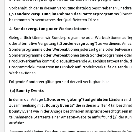
Vorbehaltlich der in diesem Vergütungskatalog beschriebenen Einschr
(„
Standardvergütung im Rahmen des Partnerprogramms
“) besc
bestimmten Prozentsatzes der Qualifizierten Erlöse.
4. Sondervergütung oder Werbeaktionen
Gelegentlich können wir Sonderprogramme oder Werbeaktionen auflegen,
oder alternative Vergütung („
Sondervergütung
”) zu verdienen. Amazo
Sonderprogramme oder Werbeaktionen jederzeit ganz oder teilweise einz
Sonderprogramme oder Werbeaktionen (auch Sonderprogramme oder We
Produktverkäufen kommt) disqualifizierende Ausschlusstatbestände, di
Programmdokumentation im Hinblick auf Produktverkäufe geltende E
Werbeaktionen.
Folgende Sondervergütungen sind derzeit verfügbar:
hier
.
(a) Bounty Events
In den in der
Anlage
(„
Sondervergütung
“) aufgeführten Ländern sind
Zusammenhang mit „
Bounty Events
“ die in dieser Ziffer 4 (a) besch
Bounty Event wie in der Anlage beschrieben anspruchsberechtigt sein mu
teilnehmende Startseite einer Amazon-Website aufruft und (2) der Kun
ausführt.
Amazon zahlt keine Sondervergütung, wenn das zugrundeliegende Boun