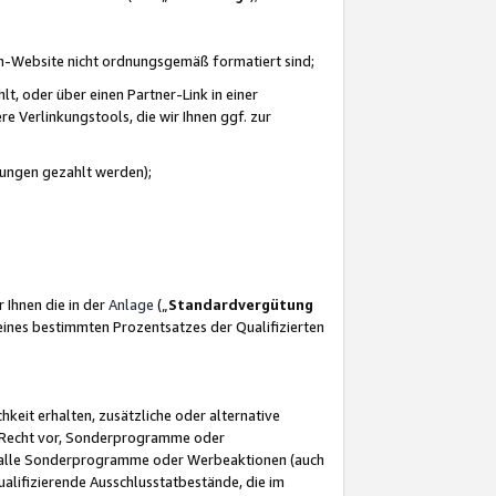
azon-Website nicht ordnungsgemäß formatiert sind;
, oder über einen Partner-Link in einer
e Verlinkungstools, die wir Ihnen ggf. zur
ütungen gezahlt werden);
 Ihnen die in der
Anlage
(„
Standardvergütung
ines bestimmten Prozentsatzes der Qualifizierten
eit erhalten, zusätzliche oder alternative
as Recht vor, Sonderprogramme oder
für alle Sonderprogramme oder Werbeaktionen (auch
lifizierende Ausschlusstatbestände, die im