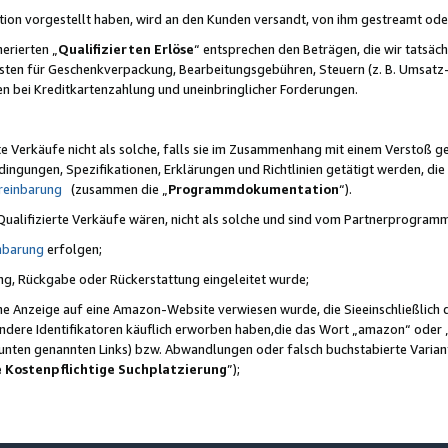
ktion vorgestellt haben, wird an den Kunden versandt, von ihm gestreamt od
erierten „
Qualifizierten Erlöse
“ entsprechen den Beträgen, die wir tatsäch
sten für Geschenkverpackung, Bearbeitungsgebühren, Steuern (z. B. Umsatz-
en bei Kreditkartenzahlung und uneinbringlicher Forderungen.
e Verkäufe nicht als solche, falls sie im Zusammenhang mit einem Verstoß 
ungen, Spezifikationen, Erklärungen und Richtlinien getätigt werden, die 
reinbarung
(zusammen die „
Programmdokumentation
“).
 Qualifizierte Verkäufe wären, nicht als solche und sind vom Partnerprogra
nbarung
erfolgen;
ung, Rückgabe oder Rückerstattung eingeleitet wurde;
ine Anzeige auf eine Amazon-Website verwiesen wurde, die Sieeinschließlich
ndere Identifikatoren käuflich erworben haben,die das Wort „amazon“ oder 
e unten genannten Links) bzw. Abwandlungen oder falsch buchstabierte Varia
e Kostenpflichtige Suchplatzierung
”);