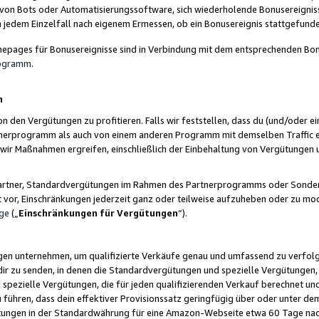
 von Bots oder Automatisierungssoftware, sich wiederholende Bonusereignisse
n jedem Einzelfall nach eigenem Ermessen, ob ein Bonusereignis stattgefund
epages für Bonusereignisse sind in Verbindung mit dem entsprechenden Bonu
rogramm
.
n
den Vergütungen zu profitieren. Falls wir feststellen, dass du (und/oder ein
erprogramm als auch von einem anderen Programm mit demselben Traffic ei
n wir Maßnahmen ergreifen, einschließlich der Einbehaltung von Vergütunge
r Partner, Standardvergütungen im Rahmen des Partnerprogramms oder Sonde
ht vor, Einschränkungen jederzeit ganz oder teilweise aufzuheben oder zu mod
ge
(„
Einschränkungen für Vergütungen
“).
ngen unternehmen, um qualifizierte Verkäufe genau und umfassend zu verfol
dir zu senden, in denen die Standardvergütungen und spezielle Vergütungen, 
pezielle Vergütungen, die für jeden qualifizierenden Verkauf berechnet un
 führen, dass dein effektiver Provisionssatz geringfügig über oder unter dem
ungen in der Standardwährung für eine Amazon-Webseite etwa 60 Tage nach