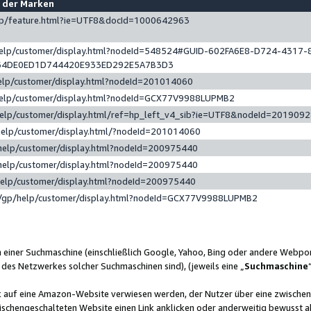
e der Marken
gp/feature.html?ie=UTF8&docId=1000642963
help/customer/display.html?nodeId=548524#GUID-602FA6E8-D724-4317-
64DE0ED1D744420E933ED292E5A7B3D3
elp/customer/display.html?nodeId=201014060
help/customer/display.html?nodeId=GCX77V9988LUPMB2
help/customer/display.html/ref=hp_left_v4_sib?ie=UTF8&nodeId=201909
help/customer/display.html/?nodeId=201014060
help/customer/display.html?nodeId=200975440
help/customer/display.html?nodeId=200975440
help/customer/display.html?nodeId=200975440
/gp/help/customer/display.html?nodeId=GCX77V9988LUPMB2
n einer Suchmaschine (einschließlich Google, Yahoo, Bing oder andere Webp
 des Netzwerkes solcher Suchmaschinen sind), (jeweils eine „
Suchmaschine
nk auf eine Amazon-Website verwiesen werden, der Nutzer über eine zwische
ischengeschalteten Website einen Link anklicken oder anderweitig bewusst a