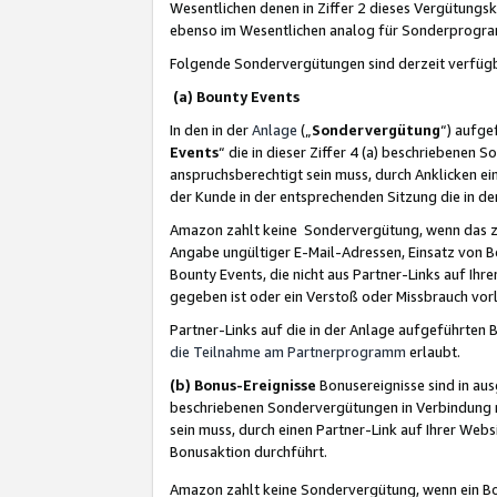
Wesentlichen denen in Ziffer 2 dieses Vergütung
ebenso im Wesentlichen analog für Sonderprogr
Folgende Sondervergütungen sind derzeit verfüg
(a) Bounty Events
In den in der
Anlage
(„
Sondervergütung
“) aufge
Events
“ die in dieser Ziffer 4 (a) beschriebenen 
anspruchsberechtigt sein muss, durch Anklicken ei
der Kunde in der entsprechenden Sitzung die in d
Amazon zahlt keine Sondervergütung, wenn das z
Angabe ungültiger E-Mail-Adressen, Einsatz von B
Bounty Events, die nicht aus Partner-Links auf Ihre
gegeben ist oder ein Verstoß oder Missbrauch vorl
Partner-Links auf die in der Anlage aufgeführte
die Teilnahme am Partnerprogramm
erlaubt.
(b) Bonus-Ereignisse
Bonusereignisse sind in au
beschriebenen Sondervergütungen in Verbindung m
sein muss, durch einen Partner-Link auf Ihrer We
Bonusaktion durchführt.
Amazon zahlt keine Sondervergütung, wenn ein Bon