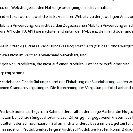
 Amazon-Website geltenden Nutzungsbedingungen nicht einhalten;
t und erfasst werden, weil die Links von Ihrer Website zu der jeweiligen Am
 Mobilen Anwendung, die nicht zu den Zugelassenen Mobilen Anwendungen zählt
s API oder PA API (wie nachstehend unter der IP-Lizenz definiert) oder ander
ie in Ziffer 4 (a) dieses Vergütungskatalogs definiert) (für das Sonderverg
weit nicht im Vertrag abweichend vereinbart, und
ngen von Produkten, die nicht auf einer Produkt-Listenseite verfügbar sind.
nerprogramms
eschriebenen Einschränkungen und der Einhaltung der
Vereinbarung
zahlen wir
ebenen Standardvergütungen. Die Berechnung der Vergütung erfolgt anhand e
beaktionen auflegen, im Rahmen derer alle oder einige Partner die Möglichk
Amazon behält sich (ungeachtet in dieser Ziffer ggf. angegebener Fristen) d
ustellen oder zu modifizieren. Sofern nichts anderes bestimmt ist, gelten 
s nicht um Produktverkäufe geht/nicht zu Produktverkäufen kommt) disqua