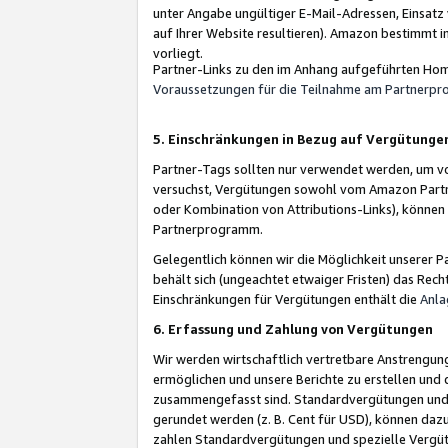
unter Angabe ungültiger E-Mail-Adressen, Einsatz
auf Ihrer Website resultieren). Amazon bestimmt i
vorliegt.
Partner-Links zu den im Anhang aufgeführten Hom
Voraussetzungen für die Teilnahme am Partnerp
5. Einschränkungen in Bezug auf Vergütunge
Partner-Tags sollten nur verwendet werden, um von 
versuchst, Vergütungen sowohl vom Amazon Partn
oder Kombination von Attributions-Links), könne
Partnerprogramm.
Gelegentlich können wir die Möglichkeit unsere
behält sich (ungeachtet etwaiger Fristen) das Rec
Einschränkungen für Vergütungen enthält die
Anla
6. Erfassung und Zahlung von Vergütungen
Wir werden wirtschaftlich vertretbare Anstrengu
ermöglichen und unsere Berichte zu erstellen und 
zusammengefasst sind. Standardvergütungen und s
gerundet werden (z. B. Cent für USD), können dazu
zahlen Standardvergütungen und spezielle Vergüt