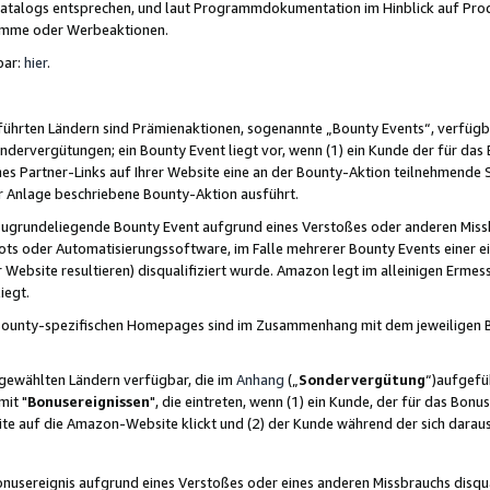
skatalogs entsprechen, und laut Programmdokumentation im Hinblick auf Pr
amme oder Werbeaktionen.
bar:
hier
.
führten Ländern sind Prämienaktionen, sogenannte „Bounty Events“, verfügb
Sondervergütungen; ein Bounty Event liegt vor, wenn (1) ein Kunde der für da
nes Partner-Links auf Ihrer Website eine an der Bounty-Aktion teilnehmende 
er Anlage beschriebene Bounty-Aktion ausführt.
ugrundeliegende Bounty Event aufgrund eines Verstoßes oder anderen Miss
ots oder Automatisierungssoftware, im Falle mehrerer Bounty Events einer e
r Website resultieren) disqualifiziert wurde. Amazon legt im alleinigen Ermess
iegt.
n Bounty-spezifischen Homepages sind im Zusammenhang mit dem jeweiligen
sgewählten Ländern verfügbar, die im
Anhang
(„
Sondervergütung
“)aufgefüh
it "
Bonusereignissen
", die eintreten, wenn (1) ein Kunde, der für das Bon
bsite auf die Amazon-Website klickt und (2) der Kunde während der sich dar
usereignis aufgrund eines Verstoßes oder eines anderen Missbrauchs disqua