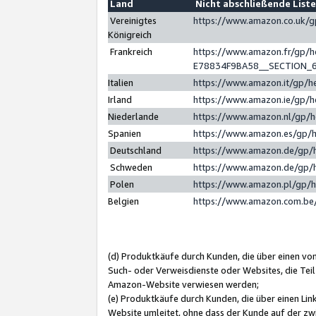
Land
Nicht abschließende List
Vereinigtes
https://www.amazon.co.uk/
Königreich
Frankreich
https://www.amazon.fr/gp/
E78834F9BA58__SECTION_
Italien
https://www.amazon.it/gp/h
Irland
https://www.amazon.ie/gp/
Niederlande
https://www.amazon.nl/gp/
Spanien
https://www.amazon.es/gp/
Deutschland
https://www.amazon.de/gp/
Schweden
https://www.amazon.de/gp/
Polen
https://www.amazon.pl/gp/
Belgien
https://www.amazon.com.be
(d) Produktkäufe durch Kunden, die über einen vo
Such- oder Verweisdienste oder Websites, die Teil
Amazon-Website verwiesen werden;
(e) Produktkäufe durch Kunden, die über einen Li
Website umleitet, ohne dass der Kunde auf der zw