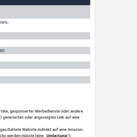
89F6-
280
ortale, gesponserter Werbedienste oder andere
“) generierten oder angezeigten Link auf eine
ngeschaltete Website indirekt auf eine Amazon-
ktiv werden müsste (eine „
Umleitung
“);