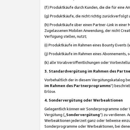
(f) Produktkäufe durch Kunden, die die für eine
(g) Produktkäufe, die nicht richtig zurückverfolg
(h) Produktkäufe über einen Partner-Link in einer
Zugelassenen Mobilen Anwendung, der nicht Creator
Verfügung stellen, nutzt;
(i) Produktkäufe im Rahmen eines Bounty Events (w
(j) Produktkäufe im Rahmen eines Abonnements, so
(k) alle Vorabveröffentlichungen oder Vorbestellu
3. Standardvergütung im Rahmen des Part
Vorbehaltlich der in diesem Vergütungskatalog b
im Rahmen des Partnerprogramms
“) beschri
Erlöse.
4. Sondervergütung oder Werbeaktionen
Gelegentlich können wir Sonderprogramme oder Wer
Vergütung („
Sondervergütung
”) zu verdienen. 
Werbeaktionen jederzeit ganz oder teilweise einz
Sonderprogramme oder Werbeaktionen, bei denen e