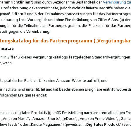
rammrichtlinien
“) sind durch Bezugnahme Bestandteil der
Vereinbarung z
Großschreibung gekennzeichnete, jedoch nicht definierte Begriffe haben die
 gemäß Ziffern 3 und 6 der Teilnahmevoraussetzungen für das Partnerprogram
nbarung fort. Vorsorglich und ohne Einschränkung von Ziffer 6 Abs. (a) der
ungen für die Teilnahme am Partnerprogramm, die IP-Lizenz für das Partner
rstoß gegen die Vereinbarung.
ungskatalog für das Partnerprogramm („Vergütungska
 Umsätze
n in Ziffer 3 dieses Vergütungskatalogs festgelegten Standardvergütungen v
r, wenn:
ite platzierten Partner-Links eine Amazon-Website aufruft; und
r nachstehend unter (i), (ii) und (iii) beschriebenen Ereignisse eintritt, wobe
 folgenden Ereignisse endet:
hme eines digitalen Produkts (gemäß Feststellung nach unserem alleinigen 
 „Amazon Music“, „Amazon Shorts“, „eDocs“, „Amazon Prime Video“, „Game
Newsfeeds“ oder „Kindle Magazines“) (jeweils ein „
Digitales Produkt
“) ver