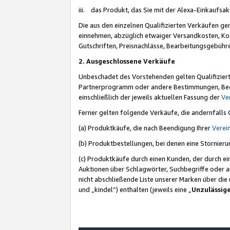
iii. das Produkt, das Sie mit der Alexa-Einkaufsa
Die aus den einzelnen Qualifizierten Verkäufen gen
einnehmen, abzüglich etwaiger Versandkosten, Ko
Gutschriften, Preisnachlässe, Bearbeitungsgebühr
2. Ausgeschlossene Verkäufe
Unbeschadet des Vorstehenden gelten Qualifiziert
Partnerprogramm oder andere Bestimmungen, Beding
einschließlich der jeweils aktuellen Fassung der
Ve
Ferner gelten folgende Verkäufe, die andernfalls
(a) Produktkäufe, die nach Beendigung Ihrer
Verei
(b) Produktbestellungen, bei denen eine Stornier
(c) Produktkäufe durch einen Kunden, der durch e
Auktionen über Schlagwörter, Suchbegriffe oder a
nicht abschließende Liste unserer Marken über di
und „kindel“) enthalten (jeweils eine „
Unzulässig