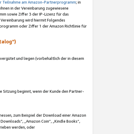
ur Teilnahme am Amazon-Partnerprogramm
; in
 ihnen in der Vereinbarung zugewiesene
m sowie Ziffer 3 der IP-Lizenz für das
 Vereinbarung wird hiermit Folgendes
programm oder Ziffer 1 der Amazon Richtlinie für
talog“)
ergütet und liegen (vorbehaltlich der in diesem
i die Sitzung beginnt, wenn der Kunde den Partner-
Ermessen, zum Beispiel der Download einer Amazon
 Downloads“, „Amazon Coin“, „Kindle Books“,
trieben werden, oder