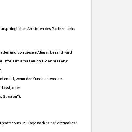
 ursprünglichen Anklicken des Partner-Links
laden und von diesem/dieser bezahlt wird
rodukte auf amazon.co.uk anbieten):
d
 und endet, wenn der Kunde entweder:
erlässt, oder
ls Session
“),
t spätestens 89 Tage nach seiner erstmaligen