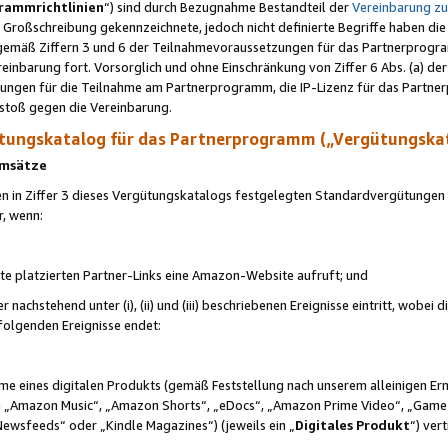
rammrichtlinien
“) sind durch Bezugnahme Bestandteil der
Vereinbarung z
Großschreibung gekennzeichnete, jedoch nicht definierte Begriffe haben die
 gemäß Ziffern 3 und 6 der Teilnahmevoraussetzungen für das Partnerprogram
nbarung fort. Vorsorglich und ohne Einschränkung von Ziffer 6 Abs. (a) der
ungen für die Teilnahme am Partnerprogramm, die IP-Lizenz für das Partner
rstoß gegen die Vereinbarung.
ungskatalog für das Partnerprogramm („Vergütungska
 Umsätze
n in Ziffer 3 dieses Vergütungskatalogs festgelegten Standardvergütungen v
r, wenn:
ite platzierten Partner-Links eine Amazon-Website aufruft; und
r nachstehend unter (i), (ii) und (iii) beschriebenen Ereignisse eintritt, wobe
 folgenden Ereignisse endet:
hme eines digitalen Produkts (gemäß Feststellung nach unserem alleinigen 
 „Amazon Music“, „Amazon Shorts“, „eDocs“, „Amazon Prime Video“, „Game
Newsfeeds“ oder „Kindle Magazines“) (jeweils ein „
Digitales Produkt
“) ver