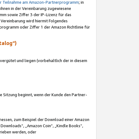
ur Teilnahme am Amazon-Partnerprogramm
; in
 ihnen in der Vereinbarung zugewiesene
m sowie Ziffer 3 der IP-Lizenz für das
 Vereinbarung wird hiermit Folgendes
programm oder Ziffer 1 der Amazon Richtlinie für
talog“)
ergütet und liegen (vorbehaltlich der in diesem
i die Sitzung beginnt, wenn der Kunde den Partner-
Ermessen, zum Beispiel der Download einer Amazon
 Downloads“, „Amazon Coin“, „Kindle Books“,
trieben werden, oder