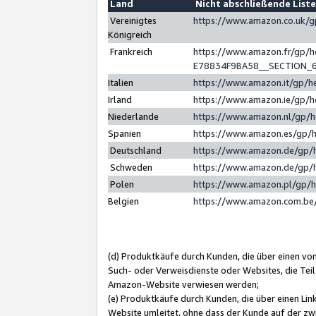
Land
Nicht abschließende List
Vereinigtes
https://www.amazon.co.uk/
Königreich
Frankreich
https://www.amazon.fr/gp/
E78834F9BA58__SECTION_
Italien
https://www.amazon.it/gp/h
Irland
https://www.amazon.ie/gp/
Niederlande
https://www.amazon.nl/gp/
Spanien
https://www.amazon.es/gp/
Deutschland
https://www.amazon.de/gp/
Schweden
https://www.amazon.de/gp/
Polen
https://www.amazon.pl/gp/
Belgien
https://www.amazon.com.be
(d) Produktkäufe durch Kunden, die über einen vo
Such- oder Verweisdienste oder Websites, die Teil
Amazon-Website verwiesen werden;
(e) Produktkäufe durch Kunden, die über einen Li
Website umleitet, ohne dass der Kunde auf der zw