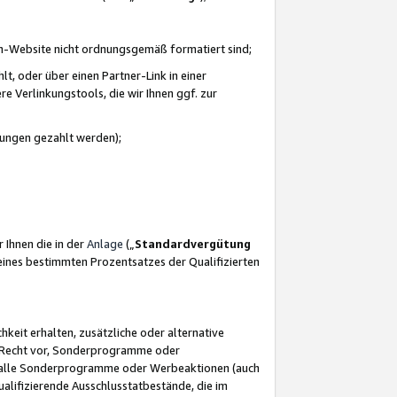
azon-Website nicht ordnungsgemäß formatiert sind;
, oder über einen Partner-Link in einer
e Verlinkungstools, die wir Ihnen ggf. zur
ütungen gezahlt werden);
 Ihnen die in der
Anlage
(„
Standardvergütung
ines bestimmten Prozentsatzes der Qualifizierten
eit erhalten, zusätzliche oder alternative
as Recht vor, Sonderprogramme oder
für alle Sonderprogramme oder Werbeaktionen (auch
lifizierende Ausschlusstatbestände, die im