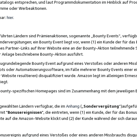
skatalogs entsprechen, und laut Programmdokumentation im Hinblick auf Pr
amme oder Werbeaktionen.
bar:
hier
.
führten Ländern sind Prämienaktionen, sogenannte „Bounty Events“, verfügb
Sondervergütungen; ein Bounty Event liegt vor, wenn (1) ein Kunde der für da
nes Partner-Links auf Ihrer Website eine an der Bounty-Aktion teilnehmende 
er Anlage beschriebene Bounty-Aktion ausführt.
ugrundeliegende Bounty Event aufgrund eines Verstoßes oder anderen Miss
ots oder Automatisierungssoftware, im Falle mehrerer Bounty Events einer e
r Website resultieren) disqualifiziert wurde. Amazon legt im alleinigen Ermess
iegt.
n Bounty-spezifischen Homepages sind im Zusammenhang mit dem jeweiligen
sgewählten Ländern verfügbar, die im
Anhang
(„
Sondervergütung
“)aufgefüh
it "
Bonusereignissen
", die eintreten, wenn (1) ein Kunde, der für das Bon
bsite auf die Amazon-Website klickt und (2) der Kunde während der sich dar
usereignis aufgrund eines Verstoßes oder eines anderen Missbrauchs disqua