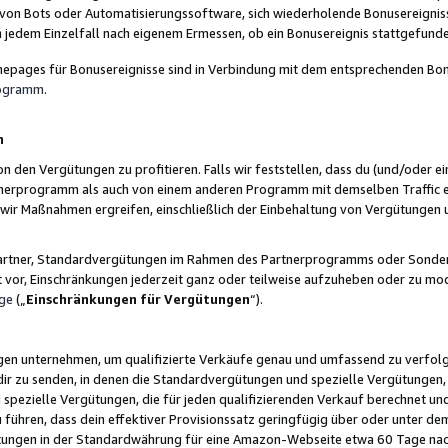
 von Bots oder Automatisierungssoftware, sich wiederholende Bonusereignisse
n jedem Einzelfall nach eigenem Ermessen, ob ein Bonusereignis stattgefund
epages für Bonusereignisse sind in Verbindung mit dem entsprechenden Bonu
rogramm
.
n
den Vergütungen zu profitieren. Falls wir feststellen, dass du (und/oder ein
erprogramm als auch von einem anderen Programm mit demselben Traffic ei
n wir Maßnahmen ergreifen, einschließlich der Einbehaltung von Vergütunge
r Partner, Standardvergütungen im Rahmen des Partnerprogramms oder Sonde
ht vor, Einschränkungen jederzeit ganz oder teilweise aufzuheben oder zu mod
ge
(„
Einschränkungen für Vergütungen
“).
ngen unternehmen, um qualifizierte Verkäufe genau und umfassend zu verfol
dir zu senden, in denen die Standardvergütungen und spezielle Vergütungen, 
pezielle Vergütungen, die für jeden qualifizierenden Verkauf berechnet un
 führen, dass dein effektiver Provisionssatz geringfügig über oder unter dem
ungen in der Standardwährung für eine Amazon-Webseite etwa 60 Tage nach