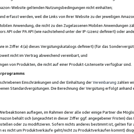
 Amazon-Website geltenden Nutzungsbedingungen nicht einhalten;
t und erfasst werden, weil die Links von Ihrer Website zu der jeweiligen Am
 Mobilen Anwendung, die nicht zu den Zugelassenen Mobilen Anwendungen zählt
s API oder PA API (wie nachstehend unter der IP-Lizenz definiert) oder ander
ie in Ziffer 4 (a) dieses Vergütungskatalogs definiert) (für das Sonderverg
weit nicht im Vertrag abweichend vereinbart, und
ngen von Produkten, die nicht auf einer Produkt-Listenseite verfügbar sind.
nerprogramms
eschriebenen Einschränkungen und der Einhaltung der
Vereinbarung
zahlen wir
ebenen Standardvergütungen. Die Berechnung der Vergütung erfolgt anhand e
beaktionen auflegen, im Rahmen derer alle oder einige Partner die Möglichk
Amazon behält sich (ungeachtet in dieser Ziffer ggf. angegebener Fristen) d
ustellen oder zu modifizieren. Sofern nichts anderes bestimmt ist, gelten 
s nicht um Produktverkäufe geht/nicht zu Produktverkäufen kommt) disqua