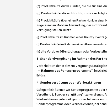
(f) Produktkäufe durch Kunden, die die für eine
(g) Produktkäufe, die nicht richtig zurückverfolg
(h) Produktkäufe über einen Partner-Link in einer
Zugelassenen Mobilen Anwendung, der nicht Creator
Verfügung stellen, nutzt;
(i) Produktkäufe im Rahmen eines Bounty Events (w
(j) Produktkäufe im Rahmen eines Abonnements, so
(k) alle Vorabveröffentlichungen oder Vorbestellu
3. Standardvergütung im Rahmen des Part
Vorbehaltlich der in diesem Vergütungskatalog b
im Rahmen des Partnerprogramms
“) beschri
Erlöse.
4. Sondervergütung oder Werbeaktionen
Gelegentlich können wir Sonderprogramme oder Wer
Vergütung („
Sondervergütung
”) zu verdienen. 
Werbeaktionen jederzeit ganz oder teilweise einz
Sonderprogramme oder Werbeaktionen, bei denen e