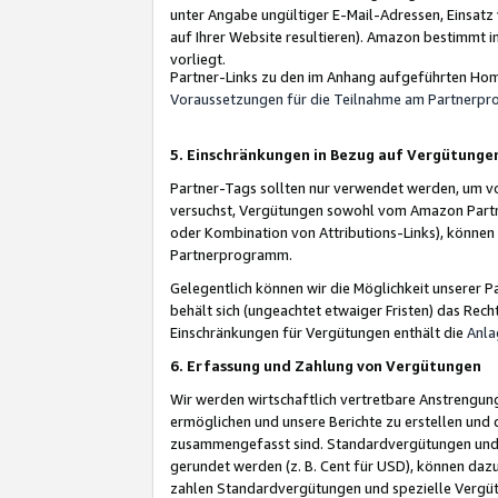
unter Angabe ungültiger E-Mail-Adressen, Einsatz
auf Ihrer Website resultieren). Amazon bestimmt i
vorliegt.
Partner-Links zu den im Anhang aufgeführten Hom
Voraussetzungen für die Teilnahme am Partnerp
5. Einschränkungen in Bezug auf Vergütunge
Partner-Tags sollten nur verwendet werden, um von 
versuchst, Vergütungen sowohl vom Amazon Partn
oder Kombination von Attributions-Links), könne
Partnerprogramm.
Gelegentlich können wir die Möglichkeit unsere
behält sich (ungeachtet etwaiger Fristen) das Rec
Einschränkungen für Vergütungen enthält die
Anla
6. Erfassung und Zahlung von Vergütungen
Wir werden wirtschaftlich vertretbare Anstrengu
ermöglichen und unsere Berichte zu erstellen und 
zusammengefasst sind. Standardvergütungen und s
gerundet werden (z. B. Cent für USD), können dazu
zahlen Standardvergütungen und spezielle Vergüt