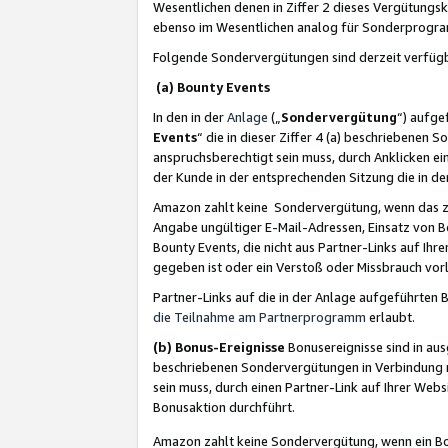
Wesentlichen denen in Ziffer 2 dieses Vergütung
ebenso im Wesentlichen analog für Sonderprogr
Folgende Sondervergütungen sind derzeit verfüg
(a) Bounty Events
In den in der
Anlage
(„
Sondervergütung
“) aufge
Events
“ die in dieser Ziffer 4 (a) beschriebenen 
anspruchsberechtigt sein muss, durch Anklicken ei
der Kunde in der entsprechenden Sitzung die in d
Amazon zahlt keine Sondervergütung, wenn das z
Angabe ungültiger E-Mail-Adressen, Einsatz von B
Bounty Events, die nicht aus Partner-Links auf Ihre
gegeben ist oder ein Verstoß oder Missbrauch vorl
Partner-Links auf die in der Anlage aufgeführte
die Teilnahme am Partnerprogramm
erlaubt.
(b) Bonus-Ereignisse
Bonusereignisse sind in au
beschriebenen Sondervergütungen in Verbindung m
sein muss, durch einen Partner-Link auf Ihrer We
Bonusaktion durchführt.
Amazon zahlt keine Sondervergütung, wenn ein Bon