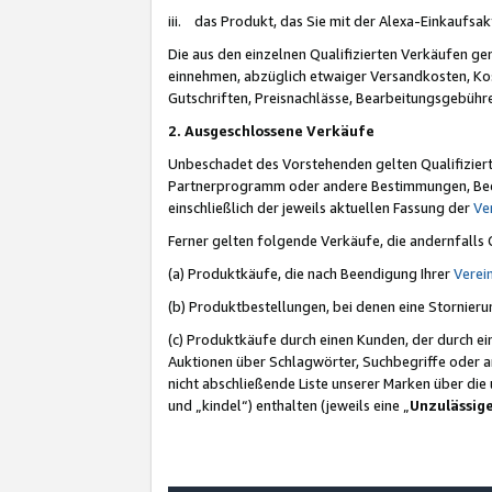
iii. das Produkt, das Sie mit der Alexa-Einkaufsa
Die aus den einzelnen Qualifizierten Verkäufen gen
einnehmen, abzüglich etwaiger Versandkosten, Ko
Gutschriften, Preisnachlässe, Bearbeitungsgebühr
2. Ausgeschlossene Verkäufe
Unbeschadet des Vorstehenden gelten Qualifiziert
Partnerprogramm oder andere Bestimmungen, Beding
einschließlich der jeweils aktuellen Fassung der
Ve
Ferner gelten folgende Verkäufe, die andernfalls
(a) Produktkäufe, die nach Beendigung Ihrer
Verei
(b) Produktbestellungen, bei denen eine Stornier
(c) Produktkäufe durch einen Kunden, der durch e
Auktionen über Schlagwörter, Suchbegriffe oder a
nicht abschließende Liste unserer Marken über di
und „kindel“) enthalten (jeweils eine „
Unzulässig