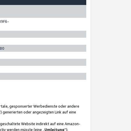
89F6-
280
ortale, gesponserter Werbedienste oder andere
“) generierten oder angezeigten Link auf eine
ngeschaltete Website indirekt auf eine Amazon-
ktiv werden müsste (eine „
Umleitung
“);