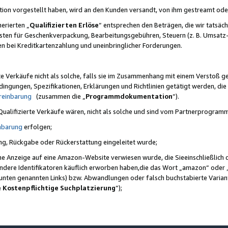
ktion vorgestellt haben, wird an den Kunden versandt, von ihm gestreamt od
erierten „
Qualifizierten Erlöse
“ entsprechen den Beträgen, die wir tatsäch
sten für Geschenkverpackung, Bearbeitungsgebühren, Steuern (z. B. Umsatz-
en bei Kreditkartenzahlung und uneinbringlicher Forderungen.
e Verkäufe nicht als solche, falls sie im Zusammenhang mit einem Verstoß 
ungen, Spezifikationen, Erklärungen und Richtlinien getätigt werden, die 
reinbarung
(zusammen die „
Programmdokumentation
“).
 Qualifizierte Verkäufe wären, nicht als solche und sind vom Partnerprogra
nbarung
erfolgen;
ung, Rückgabe oder Rückerstattung eingeleitet wurde;
ine Anzeige auf eine Amazon-Website verwiesen wurde, die Sieeinschließlich
ndere Identifikatoren käuflich erworben haben,die das Wort „amazon“ oder 
e unten genannten Links) bzw. Abwandlungen oder falsch buchstabierte Varia
e Kostenpflichtige Suchplatzierung
”);