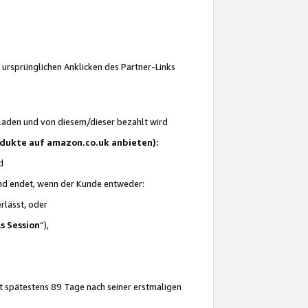
 ursprünglichen Anklicken des Partner-Links
laden und von diesem/dieser bezahlt wird
rodukte auf amazon.co.uk anbieten):
d
 und endet, wenn der Kunde entweder:
erlässt, oder
ls Session
“),
t spätestens 89 Tage nach seiner erstmaligen