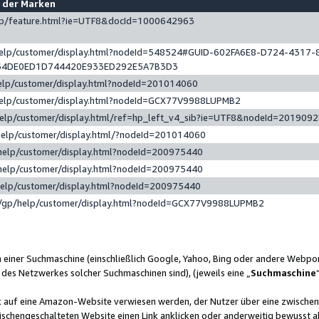
e der Marken
gp/feature.html?ie=UTF8&docId=1000642963
help/customer/display.html?nodeId=548524#GUID-602FA6E8-D724-4317-
64DE0ED1D744420E933ED292E5A7B3D3
elp/customer/display.html?nodeId=201014060
help/customer/display.html?nodeId=GCX77V9988LUPMB2
help/customer/display.html/ref=hp_left_v4_sib?ie=UTF8&nodeId=201909
help/customer/display.html/?nodeId=201014060
help/customer/display.html?nodeId=200975440
help/customer/display.html?nodeId=200975440
help/customer/display.html?nodeId=200975440
/gp/help/customer/display.html?nodeId=GCX77V9988LUPMB2
n einer Suchmaschine (einschließlich Google, Yahoo, Bing oder andere Webp
 des Netzwerkes solcher Suchmaschinen sind), (jeweils eine „
Suchmaschine
nk auf eine Amazon-Website verwiesen werden, der Nutzer über eine zwische
ischengeschalteten Website einen Link anklicken oder anderweitig bewusst a