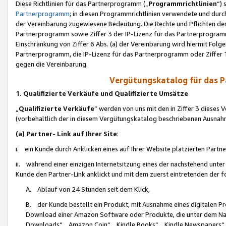
Diese Richtlinien für das Partnerprogramm („
Programmrichtlinien
“)
Partnerprogramm
; in diesen Programmrichtlinien verwendete und durch
der Vereinbarung zugewiesene Bedeutung. Die Rechte und Pflichten de
Partnerprogramm sowie Ziffer 3 der IP-Lizenz für das Partnerprogram
Einschränkung von Ziffer 6 Abs. (a) der Vereinbarung wird hiermit Fol
Partnerprogramm, die IP-Lizenz für das Partnerprogramm oder Ziffer 1
gegen die Vereinbarung.
Vergütungskatalog für das 
1. Qualifizierte Verkäufe und Qualifizierte Umsätze
„
Qualifizierte Verkäufe
“ werden von uns mit den in Ziffer 3 diese
(vorbehaltlich der in diesem Vergütungskatalog beschriebenen Ausnah
(a) Partner- Link auf Ihrer Site
:
i. ein Kunde durch Anklicken eines auf Ihrer Website platzierten Part
ii. während einer einzigen Internetsitzung eines der nachstehend unter (i)
Kunde den Partner-Link anklickt und mit dem zuerst eintretenden der f
A. Ablauf von 24 Stunden seit dem Klick,
B. der Kunde bestellt ein Produkt, mit Ausnahme eines digitalen P
Download einer Amazon Software oder Produkte, die unter dem N
Downloads“, „Amazon Coin“, „Kindle Books“, „Kindle Newspapers“, „