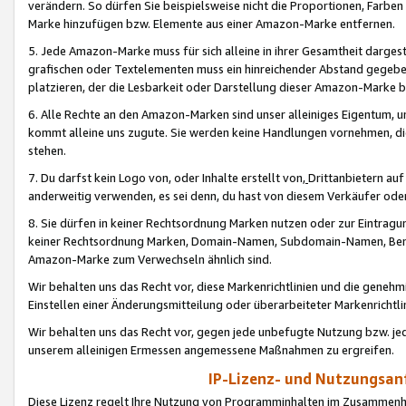
verändern. So dürfen Sie beispielsweise nicht die Proportionen, Farb
Marke hinzufügen bzw. Elemente aus einer Amazon-Marke entfernen.
5. Jede Amazon-Marke muss für sich alleine in ihrer Gesamtheit darge
grafischen oder Textelementen muss ein hinreichender Abstand gegebe
platzieren, der die Lesbarkeit oder Darstellung dieser Amazon-Marke b
6. Alle Rechte an den Amazon-Marken sind unser alleiniges Eigentum, 
kommt alleine uns zugute. Sie werden keine Handlungen vornehmen, 
stehen.
7. Du darfst kein Logo von, oder Inhalte erstellt von,
Drittanbietern au
anderweitig verwenden, es sei denn, du hast von diesem Verkäufer oder
8. Sie dürfen in keiner Rechtsordnung Marken nutzen oder zur Eintragu
keiner Rechtsordnung Marken, Domain-Namen, Subdomain-Namen, Benu
Amazon-Marke zum Verwechseln ähnlich sind.
Wir behalten uns das Recht vor, diese Markenrichtlinien und die gene
Einstellen einer Änderungsmitteilung oder überarbeiteter Markenricht
Wir behalten uns das Recht vor, gegen jede unbefugte Nutzung bzw. jede 
unserem alleinigen Ermessen angemessene Maßnahmen zu ergreifen.
IP-Lizenz- und Nutzungsan
Diese Lizenz regelt Ihre Nutzung von Programminhalten im Zusammen