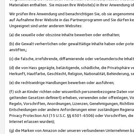
Materialien enthalten. Sie müssen Ihre Website(s) in Ihrer Anwendung ide
Wir prüfen Ihre Anwendung und benachrichtigen Sie, ob sie angenommen
auf Aufnahme Ihrer Website in das Partnerprogramm und Sie dürfen kei
Ungeeignet sind unter anderem Websites:
(a) die sexuelle oder obszöne Inhalte bewerben oder enthalten;
(b) die Gewalt verherrlichen oder gewalttätige Inhalte haben oder pot
anstiften,;
(c) die falsche, irreführende, diffamierende oder verleumderische Inha
(d) die von Hass geprägte, belästigende, schädliche, die Privatsphäre v
Herkunft, Hautfarbe, Geschlecht, Religion, Nationalität, Behinderung, 
(e) die rechtswidrige Handlungen bewerben oder ausführen;
(f) sich an Kinder richten oder wissentlich personenbezogene Daten vo
geltenden Gesetzen definiert) erheben, verwenden oder offenlegen, Vo
Regeln, Vorschriften, Anordnungen, Lizenzen, Genehmigungen, Richtlini
Entscheidungen oder andere Anforderungen einer zuständigen Regierung
Privacy Protection Act (15 U.S.C. §§ 6501-6506) oder Vorschriften, di
Internet erlassen wurden);
(g) die Marken von Amazon oder unseren verbundenen Unternehmen b