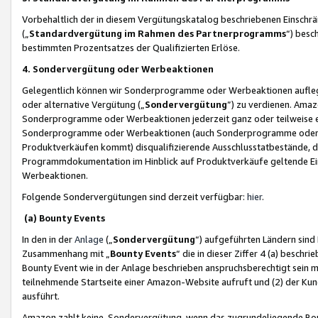
Vorbehaltlich der in diesem Vergütungskatalog beschriebenen Einschr
(„
Standardvergütung im Rahmen des Partnerprogramms
“) besc
bestimmten Prozentsatzes der Qualifizierten Erlöse.
4. Sondervergütung oder Werbeaktionen
Gelegentlich können wir Sonderprogramme oder Werbeaktionen auflegen,
oder alternative Vergütung („
Sondervergütung
”) zu verdienen. Amazo
Sonderprogramme oder Werbeaktionen jederzeit ganz oder teilweise einz
Sonderprogramme oder Werbeaktionen (auch Sonderprogramme oder We
Produktverkäufen kommt) disqualifizierende Ausschlusstatbestände, di
Programmdokumentation im Hinblick auf Produktverkäufe geltende E
Werbeaktionen.
Folgende Sondervergütungen sind derzeit verfügbar:
hier
.
(a) Bounty Events
In den in der
Anlage
(„
Sondervergütung
“) aufgeführten Ländern sind
Zusammenhang mit „
Bounty Events
“ die in dieser Ziffer 4 (a) besch
Bounty Event wie in der Anlage beschrieben anspruchsberechtigt sein mu
teilnehmende Startseite einer Amazon-Website aufruft und (2) der Kun
ausführt.
Amazon zahlt keine Sondervergütung, wenn das zugrundeliegende Boun