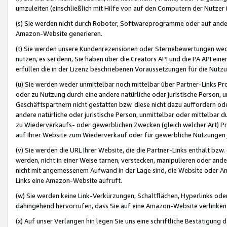
umzuleiten (einschließlich mit Hilfe von auf den Computern der Nutzer i
(s) Sie werden nicht durch Roboter, Softwareprogramme oder auf andere
Amazon-Website generieren.
(t) Sie werden unsere Kundenrezensionen oder Sternebewertungen wed
nutzen, es sei denn, Sie haben über die Creators API und die PA API e
erfüllen die in der Lizenz beschriebenen Voraussetzungen für die Nutzu
(u) Sie werden weder unmittelbar noch mittelbar über Partner-Links P
oder zu Nutzung durch eine andere natürliche oder juristische Person,
Geschäftspartnern nicht gestatten bzw. diese nicht dazu auffordern od
andere natürliche oder juristische Person, unmittelbar oder mittelbar
zu Wiederverkaufs- oder gewerblichen Zwecken (gleich welcher Art) 
auf Ihrer Website zum Wiederverkauf oder für gewerbliche Nutzungen 
(v) Sie werden die URL Ihrer Website, die die Partner-Links enthält b
werden, nicht in einer Weise tarnen, verstecken, manipulieren oder and
nicht mit angemessenem Aufwand in der Lage sind, die Website oder A
Links eine Amazon-Website aufruft.
(w) Sie werden keine Link-Verkürzungen, Schaltflächen, Hyperlinks ode
dahingehend hervorrufen, dass Sie auf eine Amazon-Website verlinken
(x) Auf unser Verlangen hin legen Sie uns eine schriftliche Bestätigung