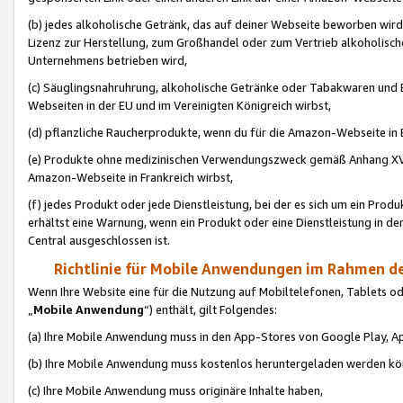
(b) jedes alkoholische Getränk, das auf deiner Webseite beworben wird
Lizenz zur Herstellung, zum Großhandel oder zum Vertrieb alkoholisch
Unternehmens betrieben wird,
(c) Säuglingsnahruhrung, alkoholische Getränke oder Tabakwaren und E
Webseiten in der EU und im Vereinigten Königreich wirbst,
(d) pflanzliche Raucherprodukte, wenn du für die Amazon-Webseite in B
(e) Produkte ohne medizinischen Verwendungszweck gemäß Anhang XVI 
Amazon-Webseite in Frankreich wirbst,
(f) jedes Produkt oder jede Dienstleistung, bei der es sich um ein Prod
erhältst eine Warnung, wenn ein Produkt oder eine Dienstleistung in de
Central ausgeschlossen ist.
Richtlinie für Mobile Anwendungen im Rahmen de
Wenn Ihre Website eine für die Nutzung auf Mobiltelefonen, Tablets 
„
Mobile Anwendung
“) enthält, gilt Folgendes:
(a) Ihre Mobile Anwendung muss in den App-Stores von Google Play, A
(b) Ihre Mobile Anwendung muss kostenlos heruntergeladen werden könn
(c) Ihre Mobile Anwendung muss originäre Inhalte haben,