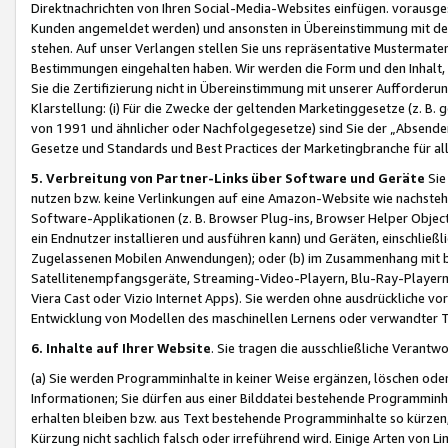
Direktnachrichten von Ihren Social-Media-Websites einfügen. vorausg
Kunden angemeldet werden) und ansonsten in Übereinstimmung mit der
stehen. Auf unser Verlangen stellen Sie uns repräsentative Mustermater
Bestimmungen eingehalten haben. Wir werden die Form und den Inhalt, di
Sie die Zertifizierung nicht in Übereinstimmung mit unserer Aufforderu
Klarstellung: (i) Für die Zwecke der geltenden Marketinggesetze (z. 
von 1991 und ähnlicher oder Nachfolgegesetze) sind Sie der „Absender“ j
Gesetze und Standards und Best Practices der Marketingbranche für 
5. Verbreitung von Partner-Links über Software und Geräte
Sie
nutzen bzw. keine Verlinkungen auf eine Amazon-Website wie nachsteh
Software-Applikationen (z. B. Browser Plug-ins, Browser Helper Objec
ein Endnutzer installieren und ausführen kann) und Geräten, einschlie
Zugelassenen Mobilen Anwendungen); oder (b) im Zusammenhang mit bzw.
Satellitenempfangsgeräte, Streaming-Video-Playern, Blu-Ray-Playern 
Viera Cast oder Vizio Internet Apps). Sie werden ohne ausdrückliche v
Entwicklung von Modellen des maschinellen Lernens oder verwandter 
6. Inhalte auf Ihrer Website
. Sie tragen die ausschließliche Verantwo
(a) Sie werden Programminhalte in keiner Weise ergänzen, löschen oder
Informationen; Sie dürfen aus einer Bilddatei bestehende Programminhal
erhalten bleiben bzw. aus Text bestehende Programminhalte so kürzen, 
Kürzung nicht sachlich falsch oder irreführend wird. Einige Arten von L