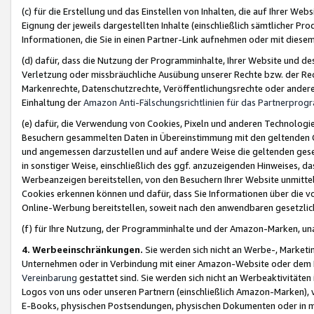
(c) für die Erstellung und das Einstellen von Inhalten, die auf Ihrer We
Eignung der jeweils dargestellten Inhalte (einschließlich sämtlicher 
Informationen, die Sie in einen Partner-Link aufnehmen oder mit diese
(d) dafür, dass die Nutzung der Programminhalte, Ihrer Website und des 
Verletzung oder missbräuchliche Ausübung unserer Rechte bzw. der Recht
Markenrechte, Datenschutzrechte, Veröffentlichungsrechte oder anderer
Einhaltung der
Amazon Anti-Fälschungsrichtlinien für das Partnerpro
(e) dafür, die Verwendung von Cookies, Pixeln und anderen Technologien
Besuchern gesammelten Daten in Übereinstimmung mit den geltenden Ge
und angemessen darzustellen und auf andere Weise die geltenden geset
in sonstiger Weise, einschließlich des ggf. anzuzeigenden Hinweises, d
Werbeanzeigen bereitstellen, von den Besuchern Ihrer Website unmitte
Cookies erkennen können und dafür, dass Sie Informationen über die v
Online-Werbung bereitstellen, soweit nach den anwendbaren gesetzlic
(f) für Ihre Nutzung, der Programminhalte und der Amazon-Marken, u
4. Werbeeinschränkungen.
Sie werden sich nicht an Werbe-, Market
Unternehmen oder in Verbindung mit einer Amazon-Website oder dem Pa
Vereinbarung
gestattet sind. Sie werden sich nicht an Werbeaktivitäten
Logos von uns oder unseren Partnern (einschließlich Amazon-Marken), 
E-Books, physischen Postsendungen, physischen Dokumenten oder in 