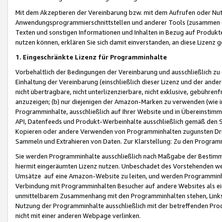
Mit dem Akzeptieren der Vereinbarung bzw. mit dem Aufrufen oder Nutz
Anwendungsprogrammierschnittstellen und anderer Tools (zusammen die
Texten und sonstigen Informationen und Inhalten in Bezug auf Produkte
nutzen können, erklären Sie sich damit einverstanden, an diese Lizenz 
1. Eingeschränkte Lizenz für Programminhalte
Vorbehaltlich der Bedingungen der Vereinbarung und ausschließlich z
Einhaltung der Vereinbarung (einschließlich dieser Lizenz und der ande
nicht übertragbare, nicht unterlizenzierbare, nicht exklusive, gebühren
anzuzeigen; (b) nur diejenigen der Amazon-Marken zu verwenden (wie in 
Programminhalte, ausschließlich auf Ihrer Website und in Übereinstimmu
API, Datenfeeds und Produkt-Werbeinhalte ausschließlich gemäß den Spe
Kopieren oder andere Verwenden von Programminhalten zugunsten Dri
Sammeln und Extrahieren von Daten. Zur Klarstellung: Zu den Program
Sie werden Programminhalte ausschließlich nach Maßgabe der Besti
hiermit eingeräumten Lizenz nutzen. Unbeschadet des Vorstehenden we
Umsätze auf eine Amazon-Website zu leiten, und werden Programminhal
Verbindung mit Programminhalten Besucher auf andere Websites als ein
unmittelbarem Zusammenhang mit den Programminhalten stehen, Links z
Nutzung der Programminhalte ausschließlich mit der betreffenden Pr
nicht mit einer anderen Webpage verlinken.