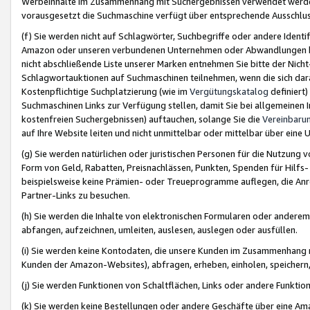
Werbeinhalte im Zusammenhang mit Suchergebnissen verwendet werden,
vorausgesetzt die Suchmaschine verfügt über entsprechende Ausschlu
(f) Sie werden nicht auf Schlagwörter, Suchbegriffe oder andere Ident
Amazon oder unseren verbundenen Unternehmen oder Abwandlungen bzw
nicht abschließende Liste unserer Marken entnehmen Sie bitte der Nich
Schlagwortauktionen auf Suchmaschinen teilnehmen, wenn die sich da
Kostenpflichtige Suchplatzierung (wie im
Vergütungskatalog
definiert
Suchmaschinen Links zur Verfügung stellen, damit Sie bei allgemeinen I
kostenfreien Suchergebnissen) auftauchen, solange Sie die
Vereinbaru
auf Ihre Website leiten und nicht unmittelbar oder mittelbar über eine
(g) Sie werden natürlichen oder juristischen Personen für die Nutzung 
Form von Geld, Rabatten, Preisnachlässen, Punkten, Spenden für Hilfs
beispielsweise keine Prämien- oder Treueprogramme auflegen, die Anrei
Partner-Links zu besuchen.
(h) Sie werden die Inhalte von elektronischen Formularen oder anderem M
abfangen, aufzeichnen, umleiten, auslesen, auslegen oder ausfüllen.
(i) Sie werden keine Kontodaten, die unsere Kunden im Zusammenhang 
Kunden der Amazon-Websites), abfragen, erheben, einholen, speichern,
(j) Sie werden Funktionen von Schaltflächen, Links oder andere Funkti
(k) Sie werden keine Bestellungen oder andere Geschäfte über eine Ama