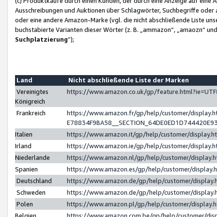
(c) Produktkäufe durch einen Kunden, der durch eine Anzeige auf eine 
Ausschreibungen und Auktionen über Schlagwörter, Suchbegriffe oder 
oder eine andere Amazon-Marke (vgl. die nicht abschließende Liste un
buchstabierte Varianten dieser Wörter (z. B. „ammazon“, „amaozn“ und „
Suchplatzierung
”);
Land
Nicht abschließende Liste der Marken
Vereinigtes
https://www.amazon.co.uk/gp/feature.html?ie=U
Königreich
Frankreich
https://www.amazon.fr/gp/help/customer/displa
E78834F9BA58__SECTION_64DE0ED1D744420E9
Italien
https://www.amazon.it/gp/help/customer/display
Irland
https://www.amazon.ie/gp/help/customer/displa
Niederlande
https://www.amazon.nl/gp/help/customer/display
Spanien
https://www.amazon.es/gp/help/customer/display
Deutschland
https://www.amazon.de/gp/help/customer/displa
Schweden
https://www.amazon.de/gp/help/customer/displa
Polen
https://www.amazon.pl/gp/help/customer/display
Belgien
https://www.amazon.com.be/gp/help/customer/d