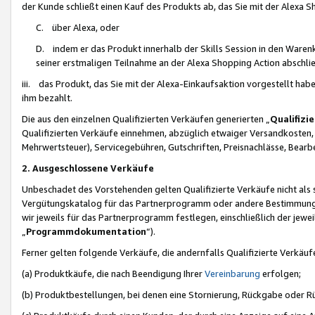
der Kunde schließt einen Kauf des Produkts ab, das Sie mit der Alexa 
C. über Alexa, oder
D. indem er das Produkt innerhalb der Skills Session in den Waren
seiner erstmaligen Teilnahme an der Alexa Shopping Action abschlie
iii. das Produkt, das Sie mit der Alexa-Einkaufsaktion vorgestellt ha
ihm bezahlt.
Die aus den einzelnen Qualifizierten Verkäufen generierten „
Qualifizi
Qualifizierten Verkäufe einnehmen, abzüglich etwaiger Versandkosten
Mehrwertsteuer), Servicegebühren, Gutschriften, Preisnachlässe, Bear
2. Ausgeschlossene Verkäufe
Unbeschadet des Vorstehenden gelten Qualifizierte Verkäufe nicht als
Vergütungskatalog für das Partnerprogramm oder andere Bestimmungen,
wir jeweils für das Partnerprogramm festlegen, einschließlich der jewe
„
Programmdokumentation
“).
Ferner gelten folgende Verkäufe, die andernfalls Qualifizierte Verkä
(a) Produktkäufe, die nach Beendigung Ihrer
Vereinbarung
erfolgen;
(b) Produktbestellungen, bei denen eine Stornierung, Rückgabe oder R