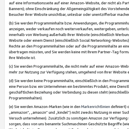
auf eine Informationsseite auf einer Amazon-Website, der nicht als Part
Bannern); ohne Einschränkung der Allgemeingültigkeit des Vorstehende
Besucher Ihrer Website unsichtbar, unlesbar oder unentzifferbar mache
(b) Sie werden Programminhalte bzw. Anwendungen, die Programminhalt
anzeigen, weder verkaufen noch weiterverkaufen, weitergeben, unterli
innerhalb von Werbung außerhalb Ihrer Website (einschließlich Werbun
Website oder einem Dienst (einschließlich Social Networking-Website
Rechte an den Programminhalten oder auf die Programminhalte an eine a
übertragen müssten, und Sie werden keine mit Ihrem Partner-Tag formati
Ihre Website ist.
(c) Sie werden Programminhalte, die nicht mehr auf einer Amazon-Websit
mehr zur Nutzung zur Verfügung stehen, umgehend von Ihrer Website e
(d) Sie werden keine Programminhalte, einschließlich in den Programmin
eine Person bzw. ein Unternehmen ein bestimmtes Produkt, eine Dienstle
geschäftlichen Beziehung oder Verbindung zu diesen steht (einschließli
Programminhalten).
(e) Sie werden Amazon-Marken (wie in den
Markenrichtlinien
definiert) 
„ammazon“, „amaozn“ und „kindel“) nicht zwecks Nutzung in einer Suc
Versuch unternehmen). Zusätzlich zu sonstigen Amazon zur Verfügung 
sorgen, dass von uns benannte Suchmaschinen Geschützte Begriffe (wie 