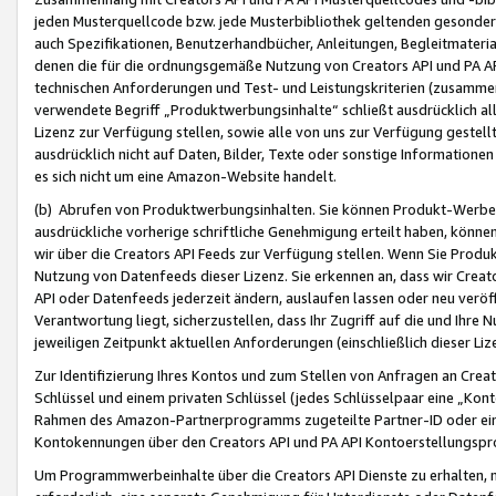
jeden Musterquellcode bzw. jede Musterbibliothek geltenden gesonder
auch Spezifikationen, Benutzerhandbücher, Anleitungen, Begleitmaterial
denen die für die ordnungsgemäße Nutzung von Creators API und PA A
technischen Anforderungen und Test- und Leistungskriterien (zusammen
verwendete Begriff „Produktwerbungsinhalte“ schließt ausdrücklich al
Lizenz zur Verfügung stellen, sowie alle von uns zur Verfügung gestel
ausdrücklich nicht auf Daten, Bilder, Texte oder sonstige Informatione
es sich nicht um eine Amazon-Website handelt.
(b) Abrufen von Produktwerbungsinhalten. Sie können Produkt-Werbein
ausdrückliche vorherige schriftliche Genehmigung erteilt haben, könn
wir über die Creators API Feeds zur Verfügung stellen. Wenn Sie Produk
Nutzung von Datenfeeds dieser Lizenz. Sie erkennen an, dass wir Creat
API oder Datenfeeds jederzeit ändern, auslaufen lassen oder neu veröffe
Verantwortung liegt, sicherzustellen, dass Ihr Zugriff auf die und Ihr
jeweiligen Zeitpunkt aktuellen Anforderungen (einschließlich dieser Liz
Zur Identifizierung Ihres Kontos und zum Stellen von Anfragen an Crea
Schlüssel und einem privaten Schlüssel (jedes Schlüsselpaar eine „Kon
Rahmen des Amazon-Partnerprogramms zugeteilte Partner-ID oder ein
Kontokennungen über den Creators API und PA API Kontoerstellungspro
Um Programmwerbeinhalte über die Creators API Dienste zu erhalten, m