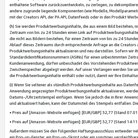
enthaltene Software zurückzuentwickeln, zu zerlegen, zu dekompilier
andere zugrunde liegende Komponenten (wie Modelle, Modellparameter
mit der Creators API, der PA API, Datenfeeds oder in den Produkt Werb
(h) Sie werden Produktwerbungsinhalte, die aus einem Bild bestehen, ni
Zeitraum von bis zu 24 Stunden einen Link auf Produktwerbungsinhalte
die nicht aus Bildern bestehen, für einen Zeitraum von bis zu 24 Stund
Ablauf dieses Zeitraums durch entsprechende Anfrage an die Creators 
Produktwerbungsinhalte aktualisieren und neu darstellen. Sofern wir Ih
Standardidentifikationsnummern (ASINs) für einen unbestimmten Zeitra
Kundenanwendung, dürfen unbeschadet des Vorstehenden Produktwerbu
Zwischenspeicher abgelegt werden. Auf unser Verlangen werden Sie un
die Produktwerbungsinhalte enthält oder nutzt, damit wir Ihre Einhalt
(i) Wenn Sie seltener als stündlich Produktwerbungsinhalte aus Datenfe
Anwendung angezeigten Produktwerbungsinhalte aktualisieren, werden 
Datums-/Uhrzeitstempel einfügen. Wenn Sie jedoch die in Ihrer Anwe
und aktualisiert haben, kann der Datumsteil des Stempels entfallen. Dies
• Preis auf [Amazon-Website einfügen]: [EUR/GBP] 32,77 (Stand 07.01.
• Preis auf [Amazon-Website einfügen]: [EUR/GBP] 32,77 (Stand 14:11 
Außerdem müssen Sie den folgenden Haftungsausschluss entweder neb
ein Pop-up-Fenster, ein Pop-up-Skript oder ein sonstiges vergleichba