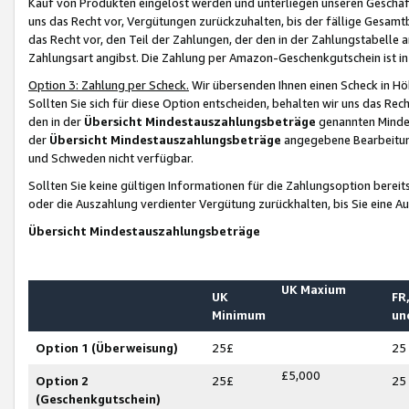
Kauf von Produkten eingelöst werden und unterliegen unseren Geschäf
uns das Recht vor, Vergütungen zurückzuhalten, bis der fällige Gesamt
das Recht vor, den Teil der Zahlungen, der den in der Zahlungstabelle 
Zahlungsart angibst. Die Zahlung per Amazon-Geschenkgutschein ist in
Option 3: Zahlung per Scheck.
Wir übersenden Ihnen einen Scheck in Höh
Sollten Sie sich für diese Option entscheiden, behalten wir uns das Rec
den in der
Übersicht Mindestauszahlungsbeträge
genannten Mindest
der
Übersicht Mindestauszahlungsbeträge
angegebene Bearbeitung
und Schweden nicht verfügbar.
Sollten Sie keine gültigen Informationen für die Zahlungsoption bereit
oder die Auszahlung verdienter Vergütung zurückhalten, bis Sie eine A
Übersicht Mindestauszahlungsbeträge
UK Maxium
UK
FR,
Minimum
un
Option 1 (Überweisung)
25£
25
£5,000
Option 2
25£
25
(Geschenkgutschein)