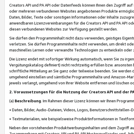
Creators API und PA API oder Datenfeeds können Ihnen den Zugriff auf D
oder mehreren verbundenen Websites angebotenen Produkte ermögliche
Daten, Bilder, Texte oder sonstigen Informationen oder Inhalte zuzugre
anwendbaren Lizenzvereinbarungen für die Creators API und PA API od
diesen verbundenen Websites zur Verfügung gestellt werden.
Sie dürfen den Programminhalt nicht dazu verwenden, geistiges Eigent
verletzen. Sie dürfen Programminhalte nicht verwenden, um direkt ode
maschinelles Lernen oder verwandte Technologien zu entwickeln oder zu
Die Lizenz endet mit sofortiger Wirkung automatisch, wenn Sie zu irg
Vergütungskatalog definiert) nicht rechtzeitig erfüllen bzw. ansonsten
schriftliche Mitteilung an Sie ganz oder teilweise beenden. Sie werden
umgehend einstellen und sämtliche Programminhalte und Amazon-Marke
jeweils verlangt, umgehend von Ihrer Website entfernen und löschen od
2. Voraussetzungen für die Nutzung der Creators API und der P
(a)
Beschreibung
. Im Rahmen dieser Lizenz können wir Ihnen Programmi
• Daten, Bilder, Audio-Dateien, Videos, Logos, Benutzerschnittstellen-
• Textmaterialien, wie beispielsweise Produktinformationen in Textfor
Neben den vorstehenden Produktwerbungsinhalten und dem Zugriff auf 
Zusammenhang mit Creators API und PA API Musterquellcodes und -bibli