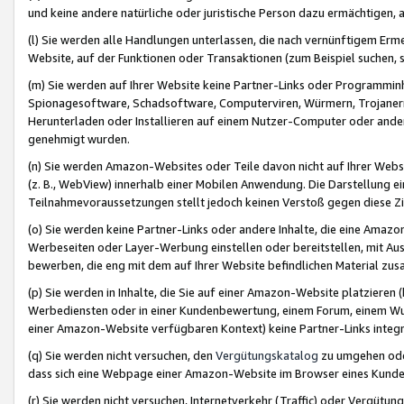
und keine andere natürliche oder juristische Person dazu ermächtigen, a
(l) Sie werden alle Handlungen unterlassen, die nach vernünftigem Erme
Website, auf der Funktionen oder Transaktionen (zum Beispiel suchen, s
(m) Sie werden auf Ihrer Website keine Partner-Links oder Programmin
Spionagesoftware, Schadsoftware, Computerviren, Würmern, Trojaner
Herunterladen oder Installieren auf einem Nutzer-Computer oder ande
genehmigt wurden.
(n) Sie werden Amazon-Websites oder Teile davon nicht auf Ihrer Websi
(z. B., WebView) innerhalb einer Mobilen Anwendung. Die Darstellung ein
Teilnahmevoraussetzungen stellt jedoch keinen Verstoß gegen diese Zif
(o) Sie werden keine Partner-Links oder andere Inhalte, die eine Am
Werbeseiten oder Layer-Werbung einstellen oder bereitstellen, mit Au
bewerben, die eng mit dem auf Ihrer Website befindlichen Material z
(p) Sie werden in Inhalte, die Sie auf einer Amazon-Website platzier
Werbediensten oder in einer Kundenbewertung, einem Forum, einem Wun
einer Amazon-Website verfügbaren Kontext) keine Partner-Links integr
(q) Sie werden nicht versuchen, den
Vergütungskatalog
zu umgehen oder
dass sich eine Webpage einer Amazon-Website im Browser eines Kunden 
(r) Sie werden nicht versuchen, Internetverkehr (Traffic) oder Vergü