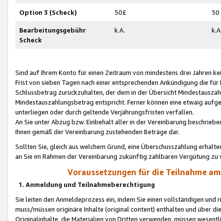
Option 3 (Scheck)
50£
50
Bearbeitungsgebühr
k.A.
k.A
Scheck
Sind auf Ihrem Konto für einen Zeitraum von mindestens drei Jahren kein
Frist von sieben Tagen nach einer entsprechenden Ankündigung die für
Schlussbetrag zurückzuhalten, der dem in der Übersicht Mindestausz
Mindestauszahlungsbetrag entspricht. Ferner können eine etwaig aufg
unterliegen oder durch geltende Verjährungsfristen verfallen.
An Sie unter Abzug bzw. Einbehalt aller in der Vereinbarung beschrieb
Ihnen gemäß der Vereinbarung zustehenden Beträge dar.
Sollten Sie, gleich aus welchem Grund, eine Überschusszahlung erhalte
an Sie im Rahmen der Vereinbarung zukünftig zahlbaren Vergütung zu 
Voraussetzungen für die Teilnahme a
1. Anmeldung und Teilnahmeberechtigung
Sie leiten den Anmeldeprozess ein, indem Sie einen vollständigen und 
muss/müssen originäre Inhalte (original content) enthalten und über d
Originalinhalte, die Materialien von Dritten verwenden, müssen wese