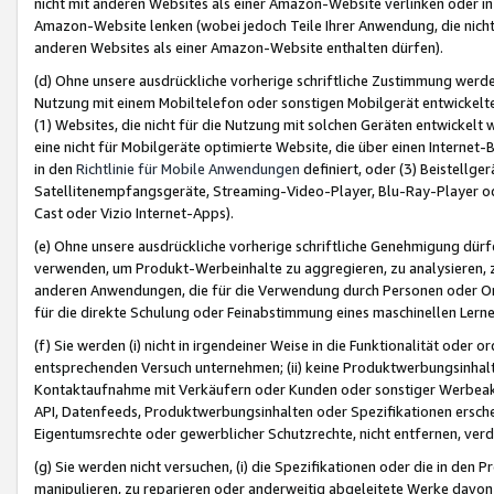
nicht mit anderen Websites als einer Amazon-Website verlinken oder i
Amazon-Website lenken (wobei jedoch Teile Ihrer Anwendung, die nich
anderen Websites als einer Amazon-Website enthalten dürfen).
(d) Ohne unsere ausdrückliche vorherige schriftliche Zustimmung werd
Nutzung mit einem Mobiltelefon oder sonstigen Mobilgerät entwickelt
(1) Websites, die nicht für die Nutzung mit solchen Geräten entwickelt
eine nicht für Mobilgeräte optimierte Website, die über einen Interne
in den
Richtlinie für Mobile Anwendungen
definiert, oder (3) Beistellge
Satellitenempfangsgeräte, Streaming-Video-Player, Blu-Ray-Player ode
Cast oder Vizio Internet-Apps).
(e) Ohne unsere ausdrückliche vorherige schriftliche Genehmigung dürfe
verwenden, um Produkt-Werbeinhalte zu aggregieren, zu analysieren, 
anderen Anwendungen, die für die Verwendung durch Personen oder Or
für die direkte Schulung oder Feinabstimmung eines maschinellen Lern
(f) Sie werden (i) nicht in irgendeiner Weise in die Funktionalität ode
entsprechenden Versuch unternehmen; (ii) keine Produktwerbungsinha
Kontaktaufnahme mit Verkäufern oder Kunden oder sonstiger Werbeaktiv
API, Datenfeeds, Produktwerbungsinhalten oder Spezifikationen erschei
Eigentumsrechte oder gewerblicher Schutzrechte, nicht entfernen, verd
(g) Sie werden nicht versuchen, (i) die Spezifikationen oder die in de
manipulieren, zu reparieren oder anderweitig abgeleitete Werke davon z