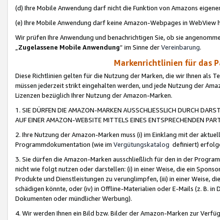
(d) Ihre Mobile Anwendung darf nicht die Funktion von Amazons eige
(e) Ihre Mobile Anwendung darf keine Amazon-Webpages in WebView 
Wir prüfen Ihre Anwendung und benachrichtigen Sie, ob sie angenomm
„
Zugelassene Mobile Anwendung
“ im Sinne der
Vereinbarung
.
Markenrichtlinien für das 
Diese Richtlinien gelten für die Nutzung der Marken, die wir Ihnen als 
müssen jederzeit strikt eingehalten werden, und jede Nutzung der Ama
Lizenzen bezüglich Ihrer Nutzung der Amazon-Marken.
1. SIE DÜRFEN DIE AMAZON-MARKEN AUSSCHLIESSLICH DURCH DARS
AUF EINER AMAZON-WEBSITE MITTELS EINES ENTSPRECHENDEN PART
2. Ihre Nutzung der Amazon-Marken muss (i) im Einklang mit der aktuells
Programmdokumentation (wie im
Vergütungskatalog
definiert) erfolg
3. Sie dürfen die Amazon-Marken ausschließlich für den in der Progr
nicht wie folgt nutzen oder darstellen: (i) in einer Weise, die ein Spo
Produkte und Dienstleistungen zu verunglimpfen, (iii) in einer Weise
schädigen könnte, oder (iv) in Offline-Materialien oder E-Mails (z. B.
Dokumenten oder mündlicher Werbung).
4. Wir werden Ihnen ein Bild bzw. Bilder der Amazon-Marken zur Verfüg