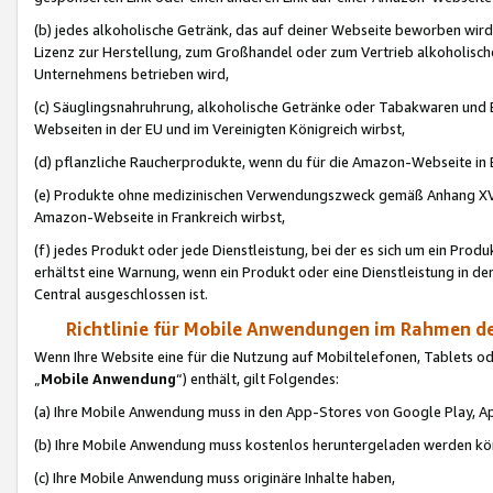
(b) jedes alkoholische Getränk, das auf deiner Webseite beworben wird
Lizenz zur Herstellung, zum Großhandel oder zum Vertrieb alkoholisch
Unternehmens betrieben wird,
(c) Säuglingsnahruhrung, alkoholische Getränke oder Tabakwaren und E
Webseiten in der EU und im Vereinigten Königreich wirbst,
(d) pflanzliche Raucherprodukte, wenn du für die Amazon-Webseite in B
(e) Produkte ohne medizinischen Verwendungszweck gemäß Anhang XVI 
Amazon-Webseite in Frankreich wirbst,
(f) jedes Produkt oder jede Dienstleistung, bei der es sich um ein Prod
erhältst eine Warnung, wenn ein Produkt oder eine Dienstleistung in de
Central ausgeschlossen ist.
Richtlinie für Mobile Anwendungen im Rahmen de
Wenn Ihre Website eine für die Nutzung auf Mobiltelefonen, Tablets 
„
Mobile Anwendung
“) enthält, gilt Folgendes:
(a) Ihre Mobile Anwendung muss in den App-Stores von Google Play, A
(b) Ihre Mobile Anwendung muss kostenlos heruntergeladen werden könn
(c) Ihre Mobile Anwendung muss originäre Inhalte haben,