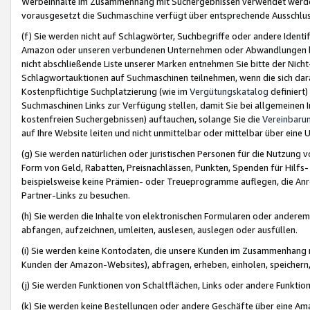
Werbeinhalte im Zusammenhang mit Suchergebnissen verwendet werden,
vorausgesetzt die Suchmaschine verfügt über entsprechende Ausschlu
(f) Sie werden nicht auf Schlagwörter, Suchbegriffe oder andere Ident
Amazon oder unseren verbundenen Unternehmen oder Abwandlungen bzw
nicht abschließende Liste unserer Marken entnehmen Sie bitte der Nich
Schlagwortauktionen auf Suchmaschinen teilnehmen, wenn die sich da
Kostenpflichtige Suchplatzierung (wie im
Vergütungskatalog
definiert
Suchmaschinen Links zur Verfügung stellen, damit Sie bei allgemeinen I
kostenfreien Suchergebnissen) auftauchen, solange Sie die
Vereinbaru
auf Ihre Website leiten und nicht unmittelbar oder mittelbar über eine
(g) Sie werden natürlichen oder juristischen Personen für die Nutzung 
Form von Geld, Rabatten, Preisnachlässen, Punkten, Spenden für Hilfs
beispielsweise keine Prämien- oder Treueprogramme auflegen, die Anrei
Partner-Links zu besuchen.
(h) Sie werden die Inhalte von elektronischen Formularen oder anderem M
abfangen, aufzeichnen, umleiten, auslesen, auslegen oder ausfüllen.
(i) Sie werden keine Kontodaten, die unsere Kunden im Zusammenhang 
Kunden der Amazon-Websites), abfragen, erheben, einholen, speichern,
(j) Sie werden Funktionen von Schaltflächen, Links oder andere Funkti
(k) Sie werden keine Bestellungen oder andere Geschäfte über eine Ama