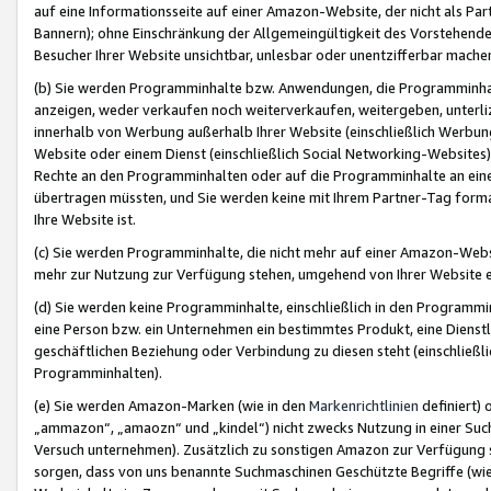
auf eine Informationsseite auf einer Amazon-Website, der nicht als Part
Bannern); ohne Einschränkung der Allgemeingültigkeit des Vorstehende
Besucher Ihrer Website unsichtbar, unlesbar oder unentzifferbar mache
(b) Sie werden Programminhalte bzw. Anwendungen, die Programminhalt
anzeigen, weder verkaufen noch weiterverkaufen, weitergeben, unterli
innerhalb von Werbung außerhalb Ihrer Website (einschließlich Werbun
Website oder einem Dienst (einschließlich Social Networking-Website
Rechte an den Programminhalten oder auf die Programminhalte an eine a
übertragen müssten, und Sie werden keine mit Ihrem Partner-Tag formati
Ihre Website ist.
(c) Sie werden Programminhalte, die nicht mehr auf einer Amazon-Websit
mehr zur Nutzung zur Verfügung stehen, umgehend von Ihrer Website e
(d) Sie werden keine Programminhalte, einschließlich in den Programmin
eine Person bzw. ein Unternehmen ein bestimmtes Produkt, eine Dienstle
geschäftlichen Beziehung oder Verbindung zu diesen steht (einschließli
Programminhalten).
(e) Sie werden Amazon-Marken (wie in den
Markenrichtlinien
definiert) 
„ammazon“, „amaozn“ und „kindel“) nicht zwecks Nutzung in einer Suc
Versuch unternehmen). Zusätzlich zu sonstigen Amazon zur Verfügung 
sorgen, dass von uns benannte Suchmaschinen Geschützte Begriffe (wie 