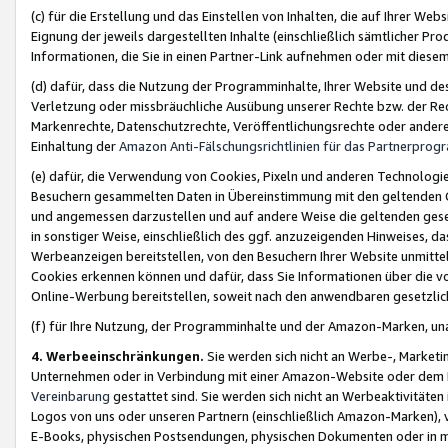
(c) für die Erstellung und das Einstellen von Inhalten, die auf Ihrer We
Eignung der jeweils dargestellten Inhalte (einschließlich sämtlicher 
Informationen, die Sie in einen Partner-Link aufnehmen oder mit diese
(d) dafür, dass die Nutzung der Programminhalte, Ihrer Website und des 
Verletzung oder missbräuchliche Ausübung unserer Rechte bzw. der Recht
Markenrechte, Datenschutzrechte, Veröffentlichungsrechte oder anderer
Einhaltung der
Amazon Anti-Fälschungsrichtlinien für das Partnerpro
(e) dafür, die Verwendung von Cookies, Pixeln und anderen Technologien
Besuchern gesammelten Daten in Übereinstimmung mit den geltenden Ge
und angemessen darzustellen und auf andere Weise die geltenden geset
in sonstiger Weise, einschließlich des ggf. anzuzeigenden Hinweises, d
Werbeanzeigen bereitstellen, von den Besuchern Ihrer Website unmitte
Cookies erkennen können und dafür, dass Sie Informationen über die v
Online-Werbung bereitstellen, soweit nach den anwendbaren gesetzlic
(f) für Ihre Nutzung, der Programminhalte und der Amazon-Marken, u
4. Werbeeinschränkungen.
Sie werden sich nicht an Werbe-, Market
Unternehmen oder in Verbindung mit einer Amazon-Website oder dem Pa
Vereinbarung
gestattet sind. Sie werden sich nicht an Werbeaktivitäten
Logos von uns oder unseren Partnern (einschließlich Amazon-Marken), 
E-Books, physischen Postsendungen, physischen Dokumenten oder in 