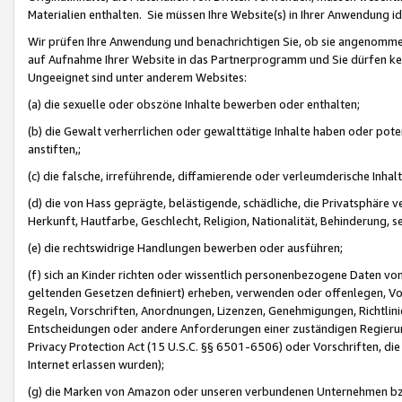
Materialien enthalten. Sie müssen Ihre Website(s) in Ihrer Anwendung ide
Wir prüfen Ihre Anwendung und benachrichtigen Sie, ob sie angenommen
auf Aufnahme Ihrer Website in das Partnerprogramm und Sie dürfen kei
Ungeeignet sind unter anderem Websites:
(a) die sexuelle oder obszöne Inhalte bewerben oder enthalten;
(b) die Gewalt verherrlichen oder gewalttätige Inhalte haben oder pot
anstiften,;
(c) die falsche, irreführende, diffamierende oder verleumderische Inha
(d) die von Hass geprägte, belästigende, schädliche, die Privatsphäre v
Herkunft, Hautfarbe, Geschlecht, Religion, Nationalität, Behinderung, 
(e) die rechtswidrige Handlungen bewerben oder ausführen;
(f) sich an Kinder richten oder wissentlich personenbezogene Daten vo
geltenden Gesetzen definiert) erheben, verwenden oder offenlegen, Vo
Regeln, Vorschriften, Anordnungen, Lizenzen, Genehmigungen, Richtlini
Entscheidungen oder andere Anforderungen einer zuständigen Regierung
Privacy Protection Act (15 U.S.C. §§ 6501-6506) oder Vorschriften, di
Internet erlassen wurden);
(g) die Marken von Amazon oder unseren verbundenen Unternehmen b