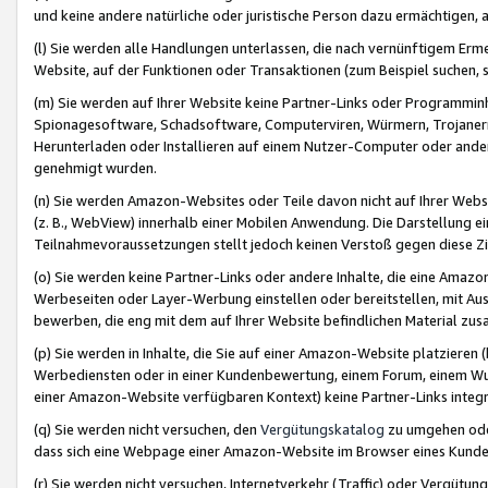
und keine andere natürliche oder juristische Person dazu ermächtigen, a
(l) Sie werden alle Handlungen unterlassen, die nach vernünftigem Erme
Website, auf der Funktionen oder Transaktionen (zum Beispiel suchen, s
(m) Sie werden auf Ihrer Website keine Partner-Links oder Programmin
Spionagesoftware, Schadsoftware, Computerviren, Würmern, Trojaner
Herunterladen oder Installieren auf einem Nutzer-Computer oder ande
genehmigt wurden.
(n) Sie werden Amazon-Websites oder Teile davon nicht auf Ihrer Websi
(z. B., WebView) innerhalb einer Mobilen Anwendung. Die Darstellung ein
Teilnahmevoraussetzungen stellt jedoch keinen Verstoß gegen diese Zif
(o) Sie werden keine Partner-Links oder andere Inhalte, die eine Am
Werbeseiten oder Layer-Werbung einstellen oder bereitstellen, mit Au
bewerben, die eng mit dem auf Ihrer Website befindlichen Material z
(p) Sie werden in Inhalte, die Sie auf einer Amazon-Website platzier
Werbediensten oder in einer Kundenbewertung, einem Forum, einem Wun
einer Amazon-Website verfügbaren Kontext) keine Partner-Links integr
(q) Sie werden nicht versuchen, den
Vergütungskatalog
zu umgehen oder
dass sich eine Webpage einer Amazon-Website im Browser eines Kunden 
(r) Sie werden nicht versuchen, Internetverkehr (Traffic) oder Vergü