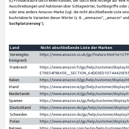
(c) Produktkäufe durch einen Kunden, der durch eine Anzeige auf eine 
Ausschreibungen und Auktionen über Schlagwörter, Suchbegriffe oder 
oder eine andere Amazon-Marke (vgl. die nicht abschließende Liste un
buchstabierte Varianten dieser Wörter (z. B. „ammazon“, „amaozn“ und „
Suchplatzierung
”);
Land
Nicht abschließende Liste der Marken
Vereinigtes
https://www.amazon.co.uk/gp/feature.html?ie=U
Königreich
Frankreich
https://www.amazon.fr/gp/help/customer/displa
E78834F9BA58__SECTION_64DE0ED1D744420E9
Italien
https://www.amazon.it/gp/help/customer/display
Irland
https://www.amazon.ie/gp/help/customer/displa
Niederlande
https://www.amazon.nl/gp/help/customer/display
Spanien
https://www.amazon.es/gp/help/customer/display
Deutschland
https://www.amazon.de/gp/help/customer/displa
Schweden
https://www.amazon.de/gp/help/customer/displa
Polen
https://www.amazon.pl/gp/help/customer/display
Belgien
https://www.amazon.com.be/gp/help/customer/d