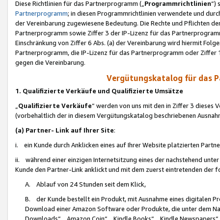
Diese Richtlinien für das Partnerprogramm („
Programmrichtlinien
“)
Partnerprogramm
; in diesen Programmrichtlinien verwendete und durch
der Vereinbarung zugewiesene Bedeutung. Die Rechte und Pflichten de
Partnerprogramm sowie Ziffer 3 der IP-Lizenz für das Partnerprogram
Einschränkung von Ziffer 6 Abs. (a) der Vereinbarung wird hiermit Fol
Partnerprogramm, die IP-Lizenz für das Partnerprogramm oder Ziffer 1
gegen die Vereinbarung.
Vergütungskatalog für das 
1. Qualifizierte Verkäufe und Qualifizierte Umsätze
„
Qualifizierte Verkäufe
“ werden von uns mit den in Ziffer 3 diese
(vorbehaltlich der in diesem Vergütungskatalog beschriebenen Ausnah
(a) Partner- Link auf Ihrer Site
:
i. ein Kunde durch Anklicken eines auf Ihrer Website platzierten Part
ii. während einer einzigen Internetsitzung eines der nachstehend unter (i)
Kunde den Partner-Link anklickt und mit dem zuerst eintretenden der f
A. Ablauf von 24 Stunden seit dem Klick,
B. der Kunde bestellt ein Produkt, mit Ausnahme eines digitalen P
Download einer Amazon Software oder Produkte, die unter dem N
Downloads“, „Amazon Coin“, „Kindle Books“, „Kindle Newspapers“, „