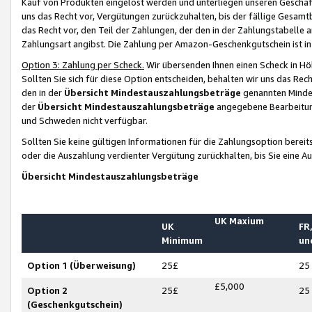
Kauf von Produkten eingelöst werden und unterliegen unseren Geschäf
uns das Recht vor, Vergütungen zurückzuhalten, bis der fällige Gesamt
das Recht vor, den Teil der Zahlungen, der den in der Zahlungstabelle 
Zahlungsart angibst. Die Zahlung per Amazon-Geschenkgutschein ist in
Option 3: Zahlung per Scheck.
Wir übersenden Ihnen einen Scheck in Höh
Sollten Sie sich für diese Option entscheiden, behalten wir uns das Rec
den in der
Übersicht Mindestauszahlungsbeträge
genannten Mindest
der
Übersicht Mindestauszahlungsbeträge
angegebene Bearbeitung
und Schweden nicht verfügbar.
Sollten Sie keine gültigen Informationen für die Zahlungsoption bereit
oder die Auszahlung verdienter Vergütung zurückhalten, bis Sie eine A
Übersicht Mindestauszahlungsbeträge
UK Maxium
UK
FR,
Minimum
un
Option 1 (Überweisung)
25£
25
£5,000
Option 2
25£
25
(Geschenkgutschein)