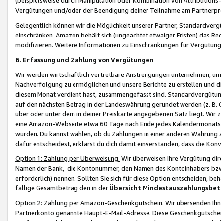
(beispielsweise durch Manipulation oder Kombination von Attributions-
Vergütungen und/oder der Beendigung deiner Teilnahme am Partnerp
Gelegentlich können wir die Möglichkeit unserer Partner, Standardv
einschränken. Amazon behält sich (ungeachtet etwaiger Fristen) das Re
modifizieren. Weitere Informationen zu Einschränkungen für Vergütung
6. Erfassung und Zahlung von Vergütungen
Wir werden wirtschaftlich vertretbare Anstrengungen unternehmen, um 
Nachverfolgung zu ermöglichen und unsere Berichte zu erstellen und di
diesem Monat verdient hast, zusammengefasst sind. Standardvergütung
auf den nächsten Betrag in der Landeswährung gerundet werden (z. B. C
über oder unter dem in deiner Preiskarte angegebenen Satz liegt. Wir
eine Amazon-Webseite etwa 60 Tage nach Ende jedes Kalendermonats, i
wurden. Du kannst wählen, ob du Zahlungen in einer anderen Währung
dafür entscheidest, erklärst du dich damit einverstanden, dass die K
Option 1: Zahlung per Überweisung.
Wir überweisen Ihre Vergütung dir
Namen der Bank, die Kontonummer, den Namen des Kontoinhabers bzw. a
erforderlich) nennen. Sollten Sie sich für diese Option entscheiden, be
fällige Gesamtbetrag den in der
Übersicht Mindestauszahlungsbet
Option 2: Zahlung per Amazon-Geschenkgutschein.
Wir übersenden Ihne
Partnerkonto genannte Haupt-E-Mail-Adresse. Diese Geschenkgutschei