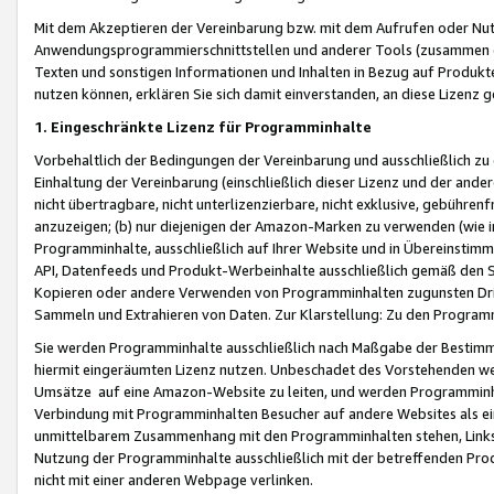
Mit dem Akzeptieren der Vereinbarung bzw. mit dem Aufrufen oder Nutz
Anwendungsprogrammierschnittstellen und anderer Tools (zusammen die
Texten und sonstigen Informationen und Inhalten in Bezug auf Produkte
nutzen können, erklären Sie sich damit einverstanden, an diese Lizenz 
1. Eingeschränkte Lizenz für Programminhalte
Vorbehaltlich der Bedingungen der Vereinbarung und ausschließlich z
Einhaltung der Vereinbarung (einschließlich dieser Lizenz und der ande
nicht übertragbare, nicht unterlizenzierbare, nicht exklusive, gebühren
anzuzeigen; (b) nur diejenigen der Amazon-Marken zu verwenden (wie in 
Programminhalte, ausschließlich auf Ihrer Website und in Übereinstimmu
API, Datenfeeds und Produkt-Werbeinhalte ausschließlich gemäß den Spe
Kopieren oder andere Verwenden von Programminhalten zugunsten Dri
Sammeln und Extrahieren von Daten. Zur Klarstellung: Zu den Program
Sie werden Programminhalte ausschließlich nach Maßgabe der Besti
hiermit eingeräumten Lizenz nutzen. Unbeschadet des Vorstehenden we
Umsätze auf eine Amazon-Website zu leiten, und werden Programminhal
Verbindung mit Programminhalten Besucher auf andere Websites als ein
unmittelbarem Zusammenhang mit den Programminhalten stehen, Links z
Nutzung der Programminhalte ausschließlich mit der betreffenden Pr
nicht mit einer anderen Webpage verlinken.