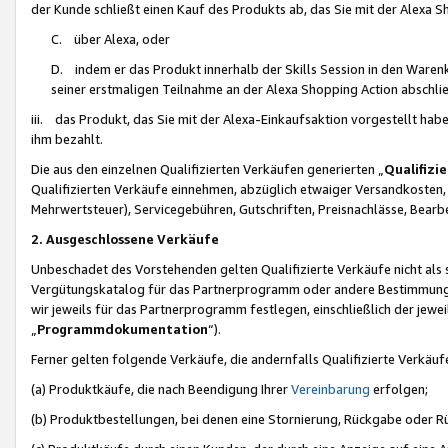
der Kunde schließt einen Kauf des Produkts ab, das Sie mit der Alexa 
C. über Alexa, oder
D. indem er das Produkt innerhalb der Skills Session in den Waren
seiner erstmaligen Teilnahme an der Alexa Shopping Action abschlie
iii. das Produkt, das Sie mit der Alexa-Einkaufsaktion vorgestellt ha
ihm bezahlt.
Die aus den einzelnen Qualifizierten Verkäufen generierten „
Qualifizi
Qualifizierten Verkäufe einnehmen, abzüglich etwaiger Versandkosten
Mehrwertsteuer), Servicegebühren, Gutschriften, Preisnachlässe, Bear
2. Ausgeschlossene Verkäufe
Unbeschadet des Vorstehenden gelten Qualifizierte Verkäufe nicht als
Vergütungskatalog für das Partnerprogramm oder andere Bestimmungen,
wir jeweils für das Partnerprogramm festlegen, einschließlich der jewe
„
Programmdokumentation
“).
Ferner gelten folgende Verkäufe, die andernfalls Qualifizierte Verkä
(a) Produktkäufe, die nach Beendigung Ihrer
Vereinbarung
erfolgen;
(b) Produktbestellungen, bei denen eine Stornierung, Rückgabe oder R