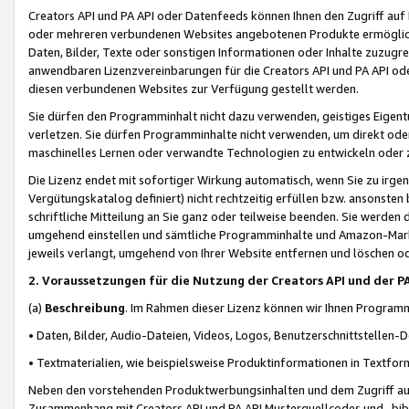
Creators API und PA API oder Datenfeeds können Ihnen den Zugriff auf D
oder mehreren verbundenen Websites angebotenen Produkte ermögliche
Daten, Bilder, Texte oder sonstigen Informationen oder Inhalte zuzugre
anwendbaren Lizenzvereinbarungen für die Creators API und PA API od
diesen verbundenen Websites zur Verfügung gestellt werden.
Sie dürfen den Programminhalt nicht dazu verwenden, geistiges Eigent
verletzen. Sie dürfen Programminhalte nicht verwenden, um direkt ode
maschinelles Lernen oder verwandte Technologien zu entwickeln oder zu
Die Lizenz endet mit sofortiger Wirkung automatisch, wenn Sie zu irg
Vergütungskatalog definiert) nicht rechtzeitig erfüllen bzw. ansonsten
schriftliche Mitteilung an Sie ganz oder teilweise beenden. Sie werden
umgehend einstellen und sämtliche Programminhalte und Amazon-Marke
jeweils verlangt, umgehend von Ihrer Website entfernen und löschen od
2. Voraussetzungen für die Nutzung der Creators API und der P
(a)
Beschreibung
. Im Rahmen dieser Lizenz können wir Ihnen Programmi
• Daten, Bilder, Audio-Dateien, Videos, Logos, Benutzerschnittstellen-
• Textmaterialien, wie beispielsweise Produktinformationen in Textfor
Neben den vorstehenden Produktwerbungsinhalten und dem Zugriff auf 
Zusammenhang mit Creators API und PA API Musterquellcodes und -bibli