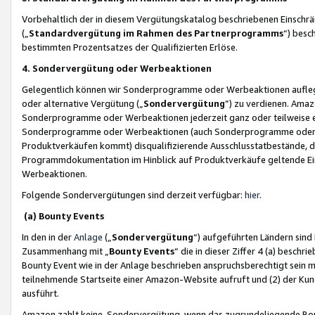
Vorbehaltlich der in diesem Vergütungskatalog beschriebenen Einschr
(„
Standardvergütung im Rahmen des Partnerprogramms
“) besc
bestimmten Prozentsatzes der Qualifizierten Erlöse.
4. Sondervergütung oder Werbeaktionen
Gelegentlich können wir Sonderprogramme oder Werbeaktionen auflegen,
oder alternative Vergütung („
Sondervergütung
”) zu verdienen. Amazo
Sonderprogramme oder Werbeaktionen jederzeit ganz oder teilweise einz
Sonderprogramme oder Werbeaktionen (auch Sonderprogramme oder We
Produktverkäufen kommt) disqualifizierende Ausschlusstatbestände, di
Programmdokumentation im Hinblick auf Produktverkäufe geltende E
Werbeaktionen.
Folgende Sondervergütungen sind derzeit verfügbar:
hier
.
(a) Bounty Events
In den in der
Anlage
(„
Sondervergütung
“) aufgeführten Ländern sind
Zusammenhang mit „
Bounty Events
“ die in dieser Ziffer 4 (a) besch
Bounty Event wie in der Anlage beschrieben anspruchsberechtigt sein mu
teilnehmende Startseite einer Amazon-Website aufruft und (2) der Kun
ausführt.
Amazon zahlt keine Sondervergütung, wenn das zugrundeliegende Boun