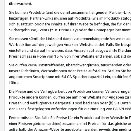
überwachen).
Sie können Produkte (und die damit zusammenhängenden Partner-Links)
hinzufügen. Partner-Links müssen auf Produkte (wie im Produktkatalog de
sich zusätzlich originäre Inhalte auf Ihrer Website befinden, die für 
Suchergebnisse, Events (z. B. Prime Day) oder die Homepages bestimmte
Sie müssen sämtliche Links und damit zusammenhängende Verweise auf z
Werbeaktion auf der jeweiligen Amazon-Website endet. Falls Sie beisp
einstellen und darauf hinweisen, dass Amazon auf ausgewählte Kleidun
Preisnachlass in Höhe von 15 % von Ihrer Website entfernen, sobald di
Sie dürfen keine unzutreffenden, überschwänglichen, täuschenden od
unsere Richtlinien, Werbeaktionen oder Preise aufstellen. Stellen Sie 
angebotenen Smartphone mit 64 GB Speicherkapazität ein, so dürfen S
führt.
Die Preise und die Verfügbarkeit von Produkten können Veränderungen 
Produkte ändern können, dürfen Sie auf Ihrer Website nur Angaben zu P
Preisen und Verfügbarkeit dargestellt sind bedienen oder (b) Sie Daten
der Lizenz festgelegten Anforderungen für die Nutzung von PA API einh
Ferner müssen Sie, falls Sie Preise für ein Produkt auf Ihrer Website in 
einer Preisvergleichsmaschine) zusammen mit Preisen für das gleiche o
außerhalb der Amazon-Website angeboten werden, jeweils den niedrigst