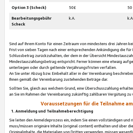
Option 3 (Scheck)
50£
50
Bearbeitungsgebühr
k.A.
k.A
Scheck
Sind auf Ihrem Konto für einen Zeitraum von mindestens drei Jahren kein
Frist von sieben Tagen nach einer entsprechenden Ankündigung die für
Schlussbetrag zurückzuhalten, der dem in der Übersicht Mindestausz
Mindestauszahlungsbetrag entspricht. Ferner können eine etwaig aufg
unterliegen oder durch geltende Verjährungsfristen verfallen.
An Sie unter Abzug bzw. Einbehalt aller in der Vereinbarung beschrieb
Ihnen gemäß der Vereinbarung zustehenden Beträge dar.
Sollten Sie, gleich aus welchem Grund, eine Überschusszahlung erhalte
an Sie im Rahmen der Vereinbarung zukünftig zahlbaren Vergütung zu 
Voraussetzungen für die Teilnahme a
1. Anmeldung und Teilnahmeberechtigung
Sie leiten den Anmeldeprozess ein, indem Sie einen vollständigen und 
muss/müssen originäre Inhalte (original content) enthalten und über d
Originalinhalte, die Materialien von Dritten verwenden, müssen wese