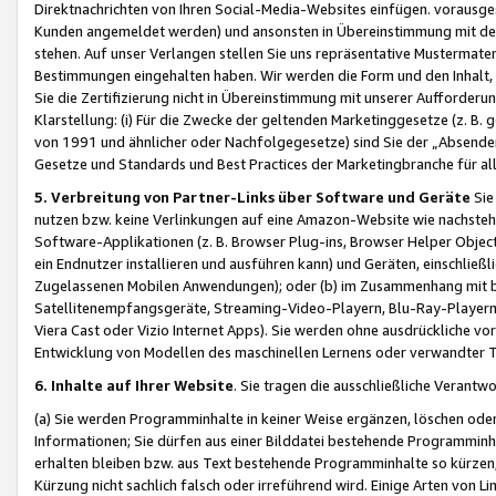
Direktnachrichten von Ihren Social-Media-Websites einfügen. vorausg
Kunden angemeldet werden) und ansonsten in Übereinstimmung mit der
stehen. Auf unser Verlangen stellen Sie uns repräsentative Mustermater
Bestimmungen eingehalten haben. Wir werden die Form und den Inhalt, di
Sie die Zertifizierung nicht in Übereinstimmung mit unserer Aufforderu
Klarstellung: (i) Für die Zwecke der geltenden Marketinggesetze (z. 
von 1991 und ähnlicher oder Nachfolgegesetze) sind Sie der „Absender“ j
Gesetze und Standards und Best Practices der Marketingbranche für 
5. Verbreitung von Partner-Links über Software und Geräte
Sie
nutzen bzw. keine Verlinkungen auf eine Amazon-Website wie nachsteh
Software-Applikationen (z. B. Browser Plug-ins, Browser Helper Objec
ein Endnutzer installieren und ausführen kann) und Geräten, einschlie
Zugelassenen Mobilen Anwendungen); oder (b) im Zusammenhang mit bzw.
Satellitenempfangsgeräte, Streaming-Video-Playern, Blu-Ray-Playern 
Viera Cast oder Vizio Internet Apps). Sie werden ohne ausdrückliche v
Entwicklung von Modellen des maschinellen Lernens oder verwandter 
6. Inhalte auf Ihrer Website
. Sie tragen die ausschließliche Verantwo
(a) Sie werden Programminhalte in keiner Weise ergänzen, löschen oder
Informationen; Sie dürfen aus einer Bilddatei bestehende Programminhal
erhalten bleiben bzw. aus Text bestehende Programminhalte so kürzen, 
Kürzung nicht sachlich falsch oder irreführend wird. Einige Arten von L