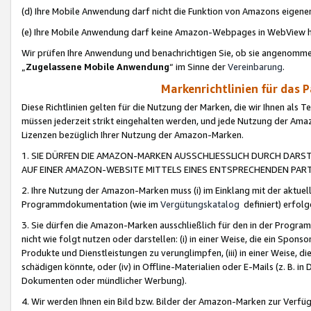
(d) Ihre Mobile Anwendung darf nicht die Funktion von Amazons eige
(e) Ihre Mobile Anwendung darf keine Amazon-Webpages in WebView 
Wir prüfen Ihre Anwendung und benachrichtigen Sie, ob sie angenomm
„
Zugelassene Mobile Anwendung
“ im Sinne der
Vereinbarung
.
Markenrichtlinien für das 
Diese Richtlinien gelten für die Nutzung der Marken, die wir Ihnen als 
müssen jederzeit strikt eingehalten werden, und jede Nutzung der Ama
Lizenzen bezüglich Ihrer Nutzung der Amazon-Marken.
1. SIE DÜRFEN DIE AMAZON-MARKEN AUSSCHLIESSLICH DURCH DARS
AUF EINER AMAZON-WEBSITE MITTELS EINES ENTSPRECHENDEN PART
2. Ihre Nutzung der Amazon-Marken muss (i) im Einklang mit der aktuells
Programmdokumentation (wie im
Vergütungskatalog
definiert) erfolg
3. Sie dürfen die Amazon-Marken ausschließlich für den in der Progr
nicht wie folgt nutzen oder darstellen: (i) in einer Weise, die ein Spo
Produkte und Dienstleistungen zu verunglimpfen, (iii) in einer Weise
schädigen könnte, oder (iv) in Offline-Materialien oder E-Mails (z. B.
Dokumenten oder mündlicher Werbung).
4. Wir werden Ihnen ein Bild bzw. Bilder der Amazon-Marken zur Verfüg