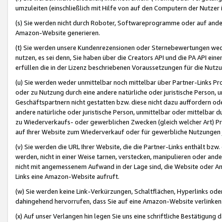
umzuleiten (einschließlich mit Hilfe von auf den Computern der Nutzer i
(s) Sie werden nicht durch Roboter, Softwareprogramme oder auf andere
Amazon-Website generieren.
(t) Sie werden unsere Kundenrezensionen oder Sternebewertungen wed
nutzen, es sei denn, Sie haben über die Creators API und die PA API e
erfüllen die in der Lizenz beschriebenen Voraussetzungen für die Nutzu
(u) Sie werden weder unmittelbar noch mittelbar über Partner-Links P
oder zu Nutzung durch eine andere natürliche oder juristische Person,
Geschäftspartnern nicht gestatten bzw. diese nicht dazu auffordern od
andere natürliche oder juristische Person, unmittelbar oder mittelbar
zu Wiederverkaufs- oder gewerblichen Zwecken (gleich welcher Art) 
auf Ihrer Website zum Wiederverkauf oder für gewerbliche Nutzungen 
(v) Sie werden die URL Ihrer Website, die die Partner-Links enthält b
werden, nicht in einer Weise tarnen, verstecken, manipulieren oder and
nicht mit angemessenem Aufwand in der Lage sind, die Website oder A
Links eine Amazon-Website aufruft.
(w) Sie werden keine Link-Verkürzungen, Schaltflächen, Hyperlinks ode
dahingehend hervorrufen, dass Sie auf eine Amazon-Website verlinken
(x) Auf unser Verlangen hin legen Sie uns eine schriftliche Bestätigung