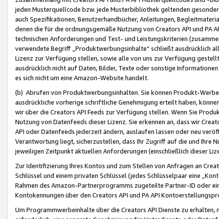
jeden Musterquellcode bzw. jede Musterbibliothek geltenden gesonder
auch Spezifikationen, Benutzerhandbücher, Anleitungen, Begleitmaterial
denen die für die ordnungsgemäße Nutzung von Creators API und PA A
technischen Anforderungen und Test- und Leistungskriterien (zusammen
verwendete Begriff „Produktwerbungsinhalte“ schließt ausdrücklich al
Lizenz zur Verfügung stellen, sowie alle von uns zur Verfügung gestel
ausdrücklich nicht auf Daten, Bilder, Texte oder sonstige Informatione
es sich nicht um eine Amazon-Website handelt.
(b) Abrufen von Produktwerbungsinhalten. Sie können Produkt-Werbein
ausdrückliche vorherige schriftliche Genehmigung erteilt haben, könn
wir über die Creators API Feeds zur Verfügung stellen. Wenn Sie Produk
Nutzung von Datenfeeds dieser Lizenz. Sie erkennen an, dass wir Creat
API oder Datenfeeds jederzeit ändern, auslaufen lassen oder neu veröffe
Verantwortung liegt, sicherzustellen, dass Ihr Zugriff auf die und Ihr
jeweiligen Zeitpunkt aktuellen Anforderungen (einschließlich dieser Liz
Zur Identifizierung Ihres Kontos und zum Stellen von Anfragen an Crea
Schlüssel und einem privaten Schlüssel (jedes Schlüsselpaar eine „Kon
Rahmen des Amazon-Partnerprogramms zugeteilte Partner-ID oder ein
Kontokennungen über den Creators API und PA API Kontoerstellungspro
Um Programmwerbeinhalte über die Creators API Dienste zu erhalten, m