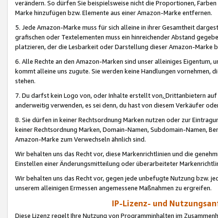
verändern. So dürfen Sie beispielsweise nicht die Proportionen, Farb
Marke hinzufügen bzw. Elemente aus einer Amazon-Marke entfernen.
5. Jede Amazon-Marke muss für sich alleine in ihrer Gesamtheit darge
grafischen oder Textelementen muss ein hinreichender Abstand gegebe
platzieren, der die Lesbarkeit oder Darstellung dieser Amazon-Marke b
6. Alle Rechte an den Amazon-Marken sind unser alleiniges Eigentum, 
kommt alleine uns zugute. Sie werden keine Handlungen vornehmen, 
stehen.
7. Du darfst kein Logo von, oder Inhalte erstellt von,
Drittanbietern au
anderweitig verwenden, es sei denn, du hast von diesem Verkäufer oder
8. Sie dürfen in keiner Rechtsordnung Marken nutzen oder zur Eintragu
keiner Rechtsordnung Marken, Domain-Namen, Subdomain-Namen, Benu
Amazon-Marke zum Verwechseln ähnlich sind.
Wir behalten uns das Recht vor, diese Markenrichtlinien und die gene
Einstellen einer Änderungsmitteilung oder überarbeiteter Markenricht
Wir behalten uns das Recht vor, gegen jede unbefugte Nutzung bzw. jede 
unserem alleinigen Ermessen angemessene Maßnahmen zu ergreifen.
IP-Lizenz- und Nutzungsan
Diese Lizenz regelt Ihre Nutzung von Programminhalten im Zusammen