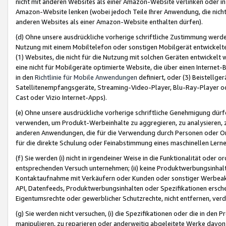
nicht mit anderen Websites als einer Amazon-Website verlinken oder i
Amazon-Website lenken (wobei jedoch Teile Ihrer Anwendung, die nich
anderen Websites als einer Amazon-Website enthalten dürfen).
(d) Ohne unsere ausdrückliche vorherige schriftliche Zustimmung werd
Nutzung mit einem Mobiltelefon oder sonstigen Mobilgerät entwickelt
(1) Websites, die nicht für die Nutzung mit solchen Geräten entwickelt
eine nicht für Mobilgeräte optimierte Website, die über einen Interne
in den
Richtlinie für Mobile Anwendungen
definiert, oder (3) Beistellge
Satellitenempfangsgeräte, Streaming-Video-Player, Blu-Ray-Player ode
Cast oder Vizio Internet-Apps).
(e) Ohne unsere ausdrückliche vorherige schriftliche Genehmigung dürfe
verwenden, um Produkt-Werbeinhalte zu aggregieren, zu analysieren, 
anderen Anwendungen, die für die Verwendung durch Personen oder Or
für die direkte Schulung oder Feinabstimmung eines maschinellen Lern
(f) Sie werden (i) nicht in irgendeiner Weise in die Funktionalität ode
entsprechenden Versuch unternehmen; (ii) keine Produktwerbungsinha
Kontaktaufnahme mit Verkäufern oder Kunden oder sonstiger Werbeaktiv
API, Datenfeeds, Produktwerbungsinhalten oder Spezifikationen erschei
Eigentumsrechte oder gewerblicher Schutzrechte, nicht entfernen, verd
(g) Sie werden nicht versuchen, (i) die Spezifikationen oder die in de
manipulieren, zu reparieren oder anderweitig abgeleitete Werke davon z