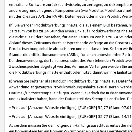
enthaltene Software zurückzuentwickeln, zu zerlegen, zu dekompilier
andere zugrunde liegende Komponenten (wie Modelle, Modellparameter
mit der Creators API, der PA API, Datenfeeds oder in den Produkt Werb
(h) Sie werden Produktwerbungsinhalte, die aus einem Bild bestehen, ni
Zeitraum von bis zu 24 Stunden einen Link auf Produktwerbungsinhalte
die nicht aus Bildern bestehen, für einen Zeitraum von bis zu 24 Stund
Ablauf dieses Zeitraums durch entsprechende Anfrage an die Creators 
Produktwerbungsinhalte aktualisieren und neu darstellen. Sofern wir Ih
Standardidentifikationsnummern (ASINs) für einen unbestimmten Zeitra
Kundenanwendung, dürfen unbeschadet des Vorstehenden Produktwerbu
Zwischenspeicher abgelegt werden. Auf unser Verlangen werden Sie un
die Produktwerbungsinhalte enthält oder nutzt, damit wir Ihre Einhalt
(i) Wenn Sie seltener als stündlich Produktwerbungsinhalte aus Datenfe
Anwendung angezeigten Produktwerbungsinhalte aktualisieren, werden 
Datums-/Uhrzeitstempel einfügen. Wenn Sie jedoch die in Ihrer Anwe
und aktualisiert haben, kann der Datumsteil des Stempels entfallen. Dies
• Preis auf [Amazon-Website einfügen]: [EUR/GBP] 32,77 (Stand 07.01.
• Preis auf [Amazon-Website einfügen]: [EUR/GBP] 32,77 (Stand 14:11 
Außerdem müssen Sie den folgenden Haftungsausschluss entweder neb
ein Pop-up-Fenster, ein Pop-up-Skript oder ein sonstiges vergleichba