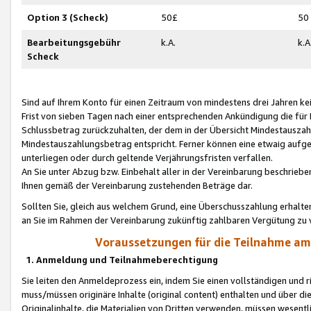
Option 3 (Scheck)
50£
50
Bearbeitungsgebühr
k.A.
k.A
Scheck
Sind auf Ihrem Konto für einen Zeitraum von mindestens drei Jahren kein
Frist von sieben Tagen nach einer entsprechenden Ankündigung die für
Schlussbetrag zurückzuhalten, der dem in der Übersicht Mindestausz
Mindestauszahlungsbetrag entspricht. Ferner können eine etwaig aufg
unterliegen oder durch geltende Verjährungsfristen verfallen.
An Sie unter Abzug bzw. Einbehalt aller in der Vereinbarung beschrieb
Ihnen gemäß der Vereinbarung zustehenden Beträge dar.
Sollten Sie, gleich aus welchem Grund, eine Überschusszahlung erhalte
an Sie im Rahmen der Vereinbarung zukünftig zahlbaren Vergütung zu 
Voraussetzungen für die Teilnahme a
1. Anmeldung und Teilnahmeberechtigung
Sie leiten den Anmeldeprozess ein, indem Sie einen vollständigen und 
muss/müssen originäre Inhalte (original content) enthalten und über d
Originalinhalte, die Materialien von Dritten verwenden, müssen wese