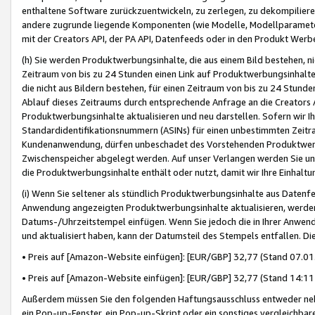
enthaltene Software zurückzuentwickeln, zu zerlegen, zu dekompilier
andere zugrunde liegende Komponenten (wie Modelle, Modellparameter
mit der Creators API, der PA API, Datenfeeds oder in den Produkt Werb
(h) Sie werden Produktwerbungsinhalte, die aus einem Bild bestehen, ni
Zeitraum von bis zu 24 Stunden einen Link auf Produktwerbungsinhalte
die nicht aus Bildern bestehen, für einen Zeitraum von bis zu 24 Stund
Ablauf dieses Zeitraums durch entsprechende Anfrage an die Creators 
Produktwerbungsinhalte aktualisieren und neu darstellen. Sofern wir Ih
Standardidentifikationsnummern (ASINs) für einen unbestimmten Zeitra
Kundenanwendung, dürfen unbeschadet des Vorstehenden Produktwerbu
Zwischenspeicher abgelegt werden. Auf unser Verlangen werden Sie un
die Produktwerbungsinhalte enthält oder nutzt, damit wir Ihre Einhalt
(i) Wenn Sie seltener als stündlich Produktwerbungsinhalte aus Datenfe
Anwendung angezeigten Produktwerbungsinhalte aktualisieren, werden 
Datums-/Uhrzeitstempel einfügen. Wenn Sie jedoch die in Ihrer Anwe
und aktualisiert haben, kann der Datumsteil des Stempels entfallen. Dies
• Preis auf [Amazon-Website einfügen]: [EUR/GBP] 32,77 (Stand 07.01.
• Preis auf [Amazon-Website einfügen]: [EUR/GBP] 32,77 (Stand 14:11 
Außerdem müssen Sie den folgenden Haftungsausschluss entweder neb
ein Pop-up-Fenster, ein Pop-up-Skript oder ein sonstiges vergleichba