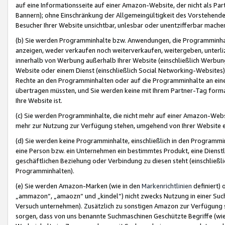
auf eine Informationsseite auf einer Amazon-Website, der nicht als Part
Bannern); ohne Einschränkung der Allgemeingültigkeit des Vorstehende
Besucher Ihrer Website unsichtbar, unlesbar oder unentzifferbar mache
(b) Sie werden Programminhalte bzw. Anwendungen, die Programminhalt
anzeigen, weder verkaufen noch weiterverkaufen, weitergeben, unterli
innerhalb von Werbung außerhalb Ihrer Website (einschließlich Werbun
Website oder einem Dienst (einschließlich Social Networking-Website
Rechte an den Programminhalten oder auf die Programminhalte an eine a
übertragen müssten, und Sie werden keine mit Ihrem Partner-Tag formati
Ihre Website ist.
(c) Sie werden Programminhalte, die nicht mehr auf einer Amazon-Websit
mehr zur Nutzung zur Verfügung stehen, umgehend von Ihrer Website e
(d) Sie werden keine Programminhalte, einschließlich in den Programmin
eine Person bzw. ein Unternehmen ein bestimmtes Produkt, eine Dienstle
geschäftlichen Beziehung oder Verbindung zu diesen steht (einschließli
Programminhalten).
(e) Sie werden Amazon-Marken (wie in den
Markenrichtlinien
definiert) 
„ammazon“, „amaozn“ und „kindel“) nicht zwecks Nutzung in einer Suc
Versuch unternehmen). Zusätzlich zu sonstigen Amazon zur Verfügung 
sorgen, dass von uns benannte Suchmaschinen Geschützte Begriffe (wie 