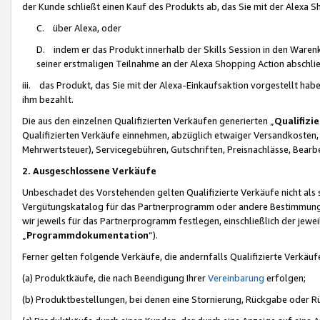
der Kunde schließt einen Kauf des Produkts ab, das Sie mit der Alexa 
C. über Alexa, oder
D. indem er das Produkt innerhalb der Skills Session in den Waren
seiner erstmaligen Teilnahme an der Alexa Shopping Action abschlie
iii. das Produkt, das Sie mit der Alexa-Einkaufsaktion vorgestellt ha
ihm bezahlt.
Die aus den einzelnen Qualifizierten Verkäufen generierten „
Qualifizi
Qualifizierten Verkäufe einnehmen, abzüglich etwaiger Versandkosten
Mehrwertsteuer), Servicegebühren, Gutschriften, Preisnachlässe, Bear
2. Ausgeschlossene Verkäufe
Unbeschadet des Vorstehenden gelten Qualifizierte Verkäufe nicht als
Vergütungskatalog für das Partnerprogramm oder andere Bestimmungen,
wir jeweils für das Partnerprogramm festlegen, einschließlich der jewe
„
Programmdokumentation
“).
Ferner gelten folgende Verkäufe, die andernfalls Qualifizierte Verkä
(a) Produktkäufe, die nach Beendigung Ihrer
Vereinbarung
erfolgen;
(b) Produktbestellungen, bei denen eine Stornierung, Rückgabe oder R