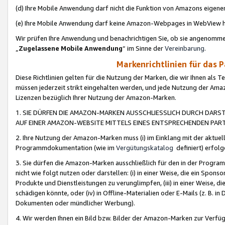
(d) Ihre Mobile Anwendung darf nicht die Funktion von Amazons eige
(e) Ihre Mobile Anwendung darf keine Amazon-Webpages in WebView 
Wir prüfen Ihre Anwendung und benachrichtigen Sie, ob sie angenomm
„
Zugelassene Mobile Anwendung
“ im Sinne der
Vereinbarung
.
Markenrichtlinien für das 
Diese Richtlinien gelten für die Nutzung der Marken, die wir Ihnen als 
müssen jederzeit strikt eingehalten werden, und jede Nutzung der Ama
Lizenzen bezüglich Ihrer Nutzung der Amazon-Marken.
1. SIE DÜRFEN DIE AMAZON-MARKEN AUSSCHLIESSLICH DURCH DARS
AUF EINER AMAZON-WEBSITE MITTELS EINES ENTSPRECHENDEN PART
2. Ihre Nutzung der Amazon-Marken muss (i) im Einklang mit der aktuells
Programmdokumentation (wie im
Vergütungskatalog
definiert) erfolg
3. Sie dürfen die Amazon-Marken ausschließlich für den in der Progr
nicht wie folgt nutzen oder darstellen: (i) in einer Weise, die ein Spo
Produkte und Dienstleistungen zu verunglimpfen, (iii) in einer Weise
schädigen könnte, oder (iv) in Offline-Materialien oder E-Mails (z. B.
Dokumenten oder mündlicher Werbung).
4. Wir werden Ihnen ein Bild bzw. Bilder der Amazon-Marken zur Verfüg