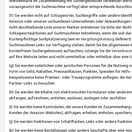
Werbeinhalte im Zusammenhang mit Suchergebnissen verwendet werden,
vorausgesetzt die Suchmaschine verfügt über entsprechende Ausschlu
(f) Sie werden nicht auf Schlagwörter, Suchbegriffe oder andere Ident
Amazon oder unseren verbundenen Unternehmen oder Abwandlungen bzw
nicht abschließende Liste unserer Marken entnehmen Sie bitte der Nich
Schlagwortauktionen auf Suchmaschinen teilnehmen, wenn die sich da
Kostenpflichtige Suchplatzierung (wie im
Vergütungskatalog
definiert
Suchmaschinen Links zur Verfügung stellen, damit Sie bei allgemeinen I
kostenfreien Suchergebnissen) auftauchen, solange Sie die
Vereinbaru
auf Ihre Website leiten und nicht unmittelbar oder mittelbar über eine
(g) Sie werden natürlichen oder juristischen Personen für die Nutzung 
Form von Geld, Rabatten, Preisnachlässen, Punkten, Spenden für Hilfs
beispielsweise keine Prämien- oder Treueprogramme auflegen, die Anrei
Partner-Links zu besuchen.
(h) Sie werden die Inhalte von elektronischen Formularen oder anderem M
abfangen, aufzeichnen, umleiten, auslesen, auslegen oder ausfüllen.
(i) Sie werden keine Kontodaten, die unsere Kunden im Zusammenhang 
Kunden der Amazon-Websites), abfragen, erheben, einholen, speichern,
(j) Sie werden Funktionen von Schaltflächen, Links oder andere Funkti
(k) Sie werden keine Bestellungen oder andere Geschäfte über eine Ama