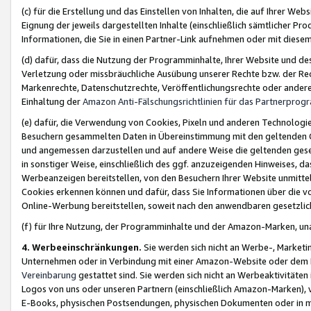
(c) für die Erstellung und das Einstellen von Inhalten, die auf Ihrer We
Eignung der jeweils dargestellten Inhalte (einschließlich sämtlicher 
Informationen, die Sie in einen Partner-Link aufnehmen oder mit diese
(d) dafür, dass die Nutzung der Programminhalte, Ihrer Website und des 
Verletzung oder missbräuchliche Ausübung unserer Rechte bzw. der Recht
Markenrechte, Datenschutzrechte, Veröffentlichungsrechte oder anderer
Einhaltung der
Amazon Anti-Fälschungsrichtlinien für das Partnerpro
(e) dafür, die Verwendung von Cookies, Pixeln und anderen Technologien
Besuchern gesammelten Daten in Übereinstimmung mit den geltenden Ge
und angemessen darzustellen und auf andere Weise die geltenden geset
in sonstiger Weise, einschließlich des ggf. anzuzeigenden Hinweises, d
Werbeanzeigen bereitstellen, von den Besuchern Ihrer Website unmitte
Cookies erkennen können und dafür, dass Sie Informationen über die v
Online-Werbung bereitstellen, soweit nach den anwendbaren gesetzlic
(f) für Ihre Nutzung, der Programminhalte und der Amazon-Marken, u
4. Werbeeinschränkungen.
Sie werden sich nicht an Werbe-, Market
Unternehmen oder in Verbindung mit einer Amazon-Website oder dem Pa
Vereinbarung
gestattet sind. Sie werden sich nicht an Werbeaktivitäten
Logos von uns oder unseren Partnern (einschließlich Amazon-Marken), 
E-Books, physischen Postsendungen, physischen Dokumenten oder in 