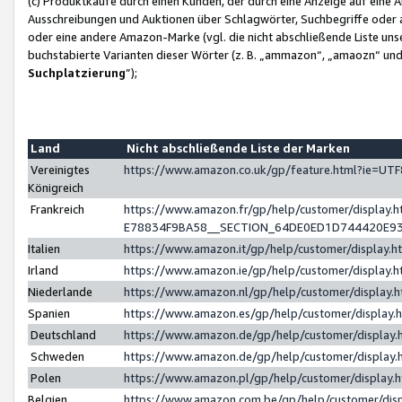
(c) Produktkäufe durch einen Kunden, der durch eine Anzeige auf eine 
Ausschreibungen und Auktionen über Schlagwörter, Suchbegriffe oder 
oder eine andere Amazon-Marke (vgl. die nicht abschließende Liste un
buchstabierte Varianten dieser Wörter (z. B. „ammazon“, „amaozn“ und „
Suchplatzierung
”);
Land
Nicht abschließende Liste der Marken
Vereinigtes
https://www.amazon.co.uk/gp/feature.html?ie=U
Königreich
Frankreich
https://www.amazon.fr/gp/help/customer/displa
E78834F9BA58__SECTION_64DE0ED1D744420E9
Italien
https://www.amazon.it/gp/help/customer/display
Irland
https://www.amazon.ie/gp/help/customer/displa
Niederlande
https://www.amazon.nl/gp/help/customer/display
Spanien
https://www.amazon.es/gp/help/customer/display
Deutschland
https://www.amazon.de/gp/help/customer/displa
Schweden
https://www.amazon.de/gp/help/customer/displa
Polen
https://www.amazon.pl/gp/help/customer/display
Belgien
https://www.amazon.com.be/gp/help/customer/d