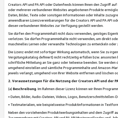
Creators API und PA API oder Datenfeeds können Ihnen den Zugriff auf D
oder mehreren verbundenen Websites angebotenen Produkte ermögliche
Daten, Bilder, Texte oder sonstigen Informationen oder Inhalte zuzugre
anwendbaren Lizenzvereinbarungen für die Creators API und PA API od
diesen verbundenen Websites zur Verfügung gestellt werden.
Sie dürfen den Programminhalt nicht dazu verwenden, geistiges Eigent
verletzen. Sie dürfen Programminhalte nicht verwenden, um direkt ode
maschinelles Lernen oder verwandte Technologien zu entwickeln oder zu
Die Lizenz endet mit sofortiger Wirkung automatisch, wenn Sie zu irg
Vergütungskatalog definiert) nicht rechtzeitig erfüllen bzw. ansonsten
schriftliche Mitteilung an Sie ganz oder teilweise beenden. Sie werden
umgehend einstellen und sämtliche Programminhalte und Amazon-Marke
jeweils verlangt, umgehend von Ihrer Website entfernen und löschen od
2. Voraussetzungen für die Nutzung der Creators API und der P
(a)
Beschreibung
. Im Rahmen dieser Lizenz können wir Ihnen Programmi
• Daten, Bilder, Audio-Dateien, Videos, Logos, Benutzerschnittstellen-
• Textmaterialien, wie beispielsweise Produktinformationen in Textfor
Neben den vorstehenden Produktwerbungsinhalten und dem Zugriff auf 
Zusammenhang mit Creators API und PA API Musterquellcodes und -bibli