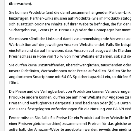
überwachen).
Sie können Produkte (und die damit zusammenhängenden Partner-Links)
hinzufügen. Partner-Links müssen auf Produkte (wie im Produktkatalog de
sich zusätzlich originäre Inhalte auf Ihrer Website befinden, die für 
Suchergebnisse, Events (z. B. Prime Day) oder die Homepages bestimmte
Sie müssen sämtliche Links und damit zusammenhängende Verweise auf z
Werbeaktion auf der jeweiligen Amazon-Website endet. Falls Sie beisp
einstellen und darauf hinweisen, dass Amazon auf ausgewählte Kleidun
Preisnachlass in Höhe von 15 % von Ihrer Website entfernen, sobald di
Sie dürfen keine unzutreffenden, überschwänglichen, täuschenden od
unsere Richtlinien, Werbeaktionen oder Preise aufstellen. Stellen Sie 
angebotenen Smartphone mit 64 GB Speicherkapazität ein, so dürfen S
führt.
Die Preise und die Verfügbarkeit von Produkten können Veränderungen 
Produkte ändern können, dürfen Sie auf Ihrer Website nur Angaben zu P
Preisen und Verfügbarkeit dargestellt sind bedienen oder (b) Sie Daten
der Lizenz festgelegten Anforderungen für die Nutzung von PA API einh
Ferner müssen Sie, falls Sie Preise für ein Produkt auf Ihrer Website in 
einer Preisvergleichsmaschine) zusammen mit Preisen für das gleiche o
außerhalb der Amazon-Website angeboten werden, jeweils den niedrigst