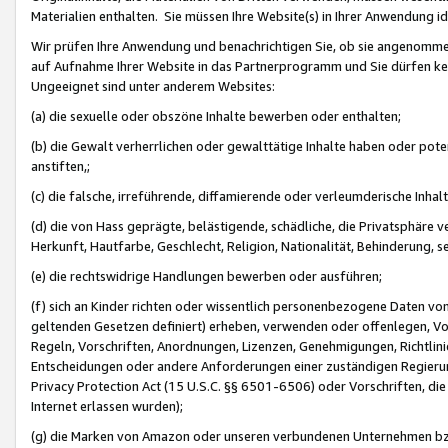
Materialien enthalten. Sie müssen Ihre Website(s) in Ihrer Anwendung ide
Wir prüfen Ihre Anwendung und benachrichtigen Sie, ob sie angenommen
auf Aufnahme Ihrer Website in das Partnerprogramm und Sie dürfen kei
Ungeeignet sind unter anderem Websites:
(a) die sexuelle oder obszöne Inhalte bewerben oder enthalten;
(b) die Gewalt verherrlichen oder gewalttätige Inhalte haben oder pot
anstiften,;
(c) die falsche, irreführende, diffamierende oder verleumderische Inha
(d) die von Hass geprägte, belästigende, schädliche, die Privatsphäre v
Herkunft, Hautfarbe, Geschlecht, Religion, Nationalität, Behinderung, 
(e) die rechtswidrige Handlungen bewerben oder ausführen;
(f) sich an Kinder richten oder wissentlich personenbezogene Daten vo
geltenden Gesetzen definiert) erheben, verwenden oder offenlegen, Vo
Regeln, Vorschriften, Anordnungen, Lizenzen, Genehmigungen, Richtlini
Entscheidungen oder andere Anforderungen einer zuständigen Regierung
Privacy Protection Act (15 U.S.C. §§ 6501-6506) oder Vorschriften, di
Internet erlassen wurden);
(g) die Marken von Amazon oder unseren verbundenen Unternehmen b