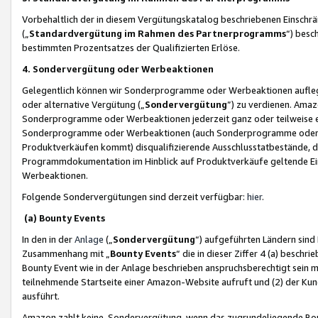
Vorbehaltlich der in diesem Vergütungskatalog beschriebenen Einschr
(„
Standardvergütung im Rahmen des Partnerprogramms
“) besc
bestimmten Prozentsatzes der Qualifizierten Erlöse.
4. Sondervergütung oder Werbeaktionen
Gelegentlich können wir Sonderprogramme oder Werbeaktionen auflegen,
oder alternative Vergütung („
Sondervergütung
”) zu verdienen. Amazo
Sonderprogramme oder Werbeaktionen jederzeit ganz oder teilweise einz
Sonderprogramme oder Werbeaktionen (auch Sonderprogramme oder We
Produktverkäufen kommt) disqualifizierende Ausschlusstatbestände, di
Programmdokumentation im Hinblick auf Produktverkäufe geltende E
Werbeaktionen.
Folgende Sondervergütungen sind derzeit verfügbar:
hier
.
(a) Bounty Events
In den in der
Anlage
(„
Sondervergütung
“) aufgeführten Ländern sind
Zusammenhang mit „
Bounty Events
“ die in dieser Ziffer 4 (a) besch
Bounty Event wie in der Anlage beschrieben anspruchsberechtigt sein mu
teilnehmende Startseite einer Amazon-Website aufruft und (2) der Kun
ausführt.
Amazon zahlt keine Sondervergütung, wenn das zugrundeliegende Boun