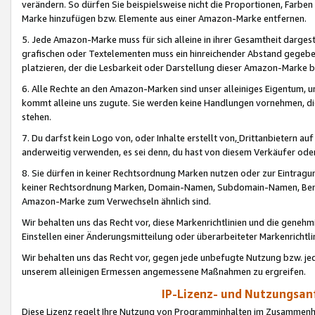
verändern. So dürfen Sie beispielsweise nicht die Proportionen, Farb
Marke hinzufügen bzw. Elemente aus einer Amazon-Marke entfernen.
5. Jede Amazon-Marke muss für sich alleine in ihrer Gesamtheit darge
grafischen oder Textelementen muss ein hinreichender Abstand gegebe
platzieren, der die Lesbarkeit oder Darstellung dieser Amazon-Marke b
6. Alle Rechte an den Amazon-Marken sind unser alleiniges Eigentum, 
kommt alleine uns zugute. Sie werden keine Handlungen vornehmen, 
stehen.
7. Du darfst kein Logo von, oder Inhalte erstellt von,
Drittanbietern au
anderweitig verwenden, es sei denn, du hast von diesem Verkäufer oder
8. Sie dürfen in keiner Rechtsordnung Marken nutzen oder zur Eintragu
keiner Rechtsordnung Marken, Domain-Namen, Subdomain-Namen, Benu
Amazon-Marke zum Verwechseln ähnlich sind.
Wir behalten uns das Recht vor, diese Markenrichtlinien und die gene
Einstellen einer Änderungsmitteilung oder überarbeiteter Markenricht
Wir behalten uns das Recht vor, gegen jede unbefugte Nutzung bzw. jede 
unserem alleinigen Ermessen angemessene Maßnahmen zu ergreifen.
IP-Lizenz- und Nutzungsan
Diese Lizenz regelt Ihre Nutzung von Programminhalten im Zusammen