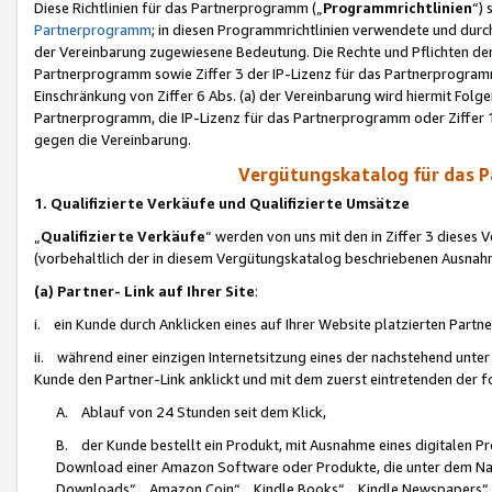
Diese Richtlinien für das Partnerprogramm („
Programmrichtlinien
“)
Partnerprogramm
; in diesen Programmrichtlinien verwendete und durch
der Vereinbarung zugewiesene Bedeutung. Die Rechte und Pflichten de
Partnerprogramm sowie Ziffer 3 der IP-Lizenz für das Partnerprogram
Einschränkung von Ziffer 6 Abs. (a) der Vereinbarung wird hiermit Fol
Partnerprogramm, die IP-Lizenz für das Partnerprogramm oder Ziffer 1
gegen die Vereinbarung.
Vergütungskatalog für das 
1. Qualifizierte Verkäufe und Qualifizierte Umsätze
„
Qualifizierte Verkäufe
“ werden von uns mit den in Ziffer 3 diese
(vorbehaltlich der in diesem Vergütungskatalog beschriebenen Ausnah
(a) Partner- Link auf Ihrer Site
:
i. ein Kunde durch Anklicken eines auf Ihrer Website platzierten Part
ii. während einer einzigen Internetsitzung eines der nachstehend unter (i)
Kunde den Partner-Link anklickt und mit dem zuerst eintretenden der f
A. Ablauf von 24 Stunden seit dem Klick,
B. der Kunde bestellt ein Produkt, mit Ausnahme eines digitalen P
Download einer Amazon Software oder Produkte, die unter dem N
Downloads“, „Amazon Coin“, „Kindle Books“, „Kindle Newspapers“, „