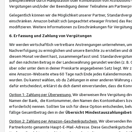
(beispielsweise durch Manipulation oder Kombination von Attributions-
Vergütungen und/oder der Beendigung deiner Teilnahme am Partnerp
Gelegentlich können wir die Möglichkeit unserer Partner, Standardv
einschränken. Amazon behält sich (ungeachtet etwaiger Fristen) das Re
modifizieren. Weitere Informationen zu Einschränkungen für Vergütung
6. Erfassung und Zahlung von Vergütungen
Wir werden wirtschaftlich vertretbare Anstrengungen unternehmen, um 
Nachverfolgung zu ermöglichen und unsere Berichte zu erstellen und di
diesem Monat verdient hast, zusammengefasst sind. Standardvergütung
auf den nächsten Betrag in der Landeswährung gerundet werden (z. B. C
über oder unter dem in deiner Preiskarte angegebenen Satz liegt. Wir
eine Amazon-Webseite etwa 60 Tage nach Ende jedes Kalendermonats, i
wurden. Du kannst wählen, ob du Zahlungen in einer anderen Währung
dafür entscheidest, erklärst du dich damit einverstanden, dass die K
Option 1: Zahlung per Überweisung.
Wir überweisen Ihre Vergütung dir
Namen der Bank, die Kontonummer, den Namen des Kontoinhabers bzw. a
erforderlich) nennen. Sollten Sie sich für diese Option entscheiden, be
fällige Gesamtbetrag den in der
Übersicht Mindestauszahlungsbet
Option 2: Zahlung per Amazon-Geschenkgutschein.
Wir übersenden Ihne
Partnerkonto genannte Haupt-E-Mail-Adresse. Diese Geschenkgutschei