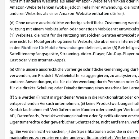
nicht mit anderen Websites als einer Amazon-Website verlinken oder i
Amazon-Website lenken (wobei jedoch Teile Ihrer Anwendung, die nich
anderen Websites als einer Amazon-Website enthalten dürfen).
(d) Ohne unsere ausdrückliche vorherige schriftliche Zustimmung werd
Nutzung mit einem Mobiltelefon oder sonstigen Mobilgerät entwickelt
(1) Websites, die nicht für die Nutzung mit solchen Geräten entwickelt
eine nicht für Mobilgeräte optimierte Website, die über einen Interne
in den
Richtlinie für Mobile Anwendungen
definiert, oder (3) Beistellge
Satellitenempfangsgeräte, Streaming-Video-Player, Blu-Ray-Player ode
Cast oder Vizio Internet-Apps).
(e) Ohne unsere ausdrückliche vorherige schriftliche Genehmigung dürfe
verwenden, um Produkt-Werbeinhalte zu aggregieren, zu analysieren, 
anderen Anwendungen, die für die Verwendung durch Personen oder Or
für die direkte Schulung oder Feinabstimmung eines maschinellen Lern
(f) Sie werden (i) nicht in irgendeiner Weise in die Funktionalität ode
entsprechenden Versuch unternehmen; (ii) keine Produktwerbungsinha
Kontaktaufnahme mit Verkäufern oder Kunden oder sonstiger Werbeaktiv
API, Datenfeeds, Produktwerbungsinhalten oder Spezifikationen erschei
Eigentumsrechte oder gewerblicher Schutzrechte, nicht entfernen, verd
(g) Sie werden nicht versuchen, (i) die Spezifikationen oder die in de
manipulieren, zu reparieren oder anderweitig abgeleitete Werke davon z