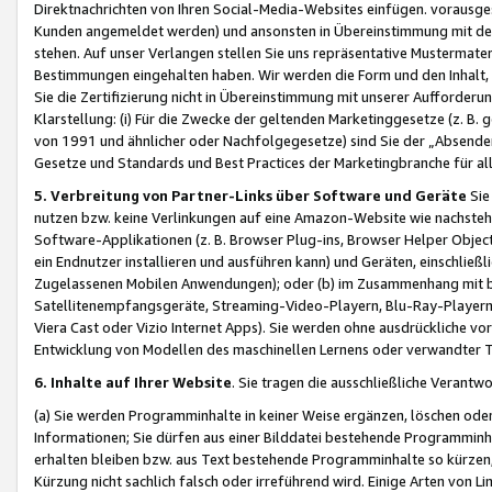
Direktnachrichten von Ihren Social-Media-Websites einfügen. vorausg
Kunden angemeldet werden) und ansonsten in Übereinstimmung mit der
stehen. Auf unser Verlangen stellen Sie uns repräsentative Mustermater
Bestimmungen eingehalten haben. Wir werden die Form und den Inhalt, di
Sie die Zertifizierung nicht in Übereinstimmung mit unserer Aufforderu
Klarstellung: (i) Für die Zwecke der geltenden Marketinggesetze (z. 
von 1991 und ähnlicher oder Nachfolgegesetze) sind Sie der „Absender“ j
Gesetze und Standards und Best Practices der Marketingbranche für 
5. Verbreitung von Partner-Links über Software und Geräte
Sie
nutzen bzw. keine Verlinkungen auf eine Amazon-Website wie nachsteh
Software-Applikationen (z. B. Browser Plug-ins, Browser Helper Objec
ein Endnutzer installieren und ausführen kann) und Geräten, einschlie
Zugelassenen Mobilen Anwendungen); oder (b) im Zusammenhang mit bzw.
Satellitenempfangsgeräte, Streaming-Video-Playern, Blu-Ray-Playern 
Viera Cast oder Vizio Internet Apps). Sie werden ohne ausdrückliche v
Entwicklung von Modellen des maschinellen Lernens oder verwandter 
6. Inhalte auf Ihrer Website
. Sie tragen die ausschließliche Verantwo
(a) Sie werden Programminhalte in keiner Weise ergänzen, löschen oder
Informationen; Sie dürfen aus einer Bilddatei bestehende Programminhal
erhalten bleiben bzw. aus Text bestehende Programminhalte so kürzen, 
Kürzung nicht sachlich falsch oder irreführend wird. Einige Arten von L