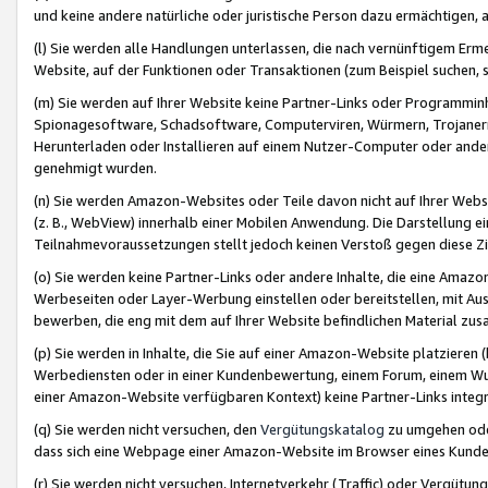
und keine andere natürliche oder juristische Person dazu ermächtigen, a
(l) Sie werden alle Handlungen unterlassen, die nach vernünftigem Erme
Website, auf der Funktionen oder Transaktionen (zum Beispiel suchen, s
(m) Sie werden auf Ihrer Website keine Partner-Links oder Programmin
Spionagesoftware, Schadsoftware, Computerviren, Würmern, Trojaner
Herunterladen oder Installieren auf einem Nutzer-Computer oder ande
genehmigt wurden.
(n) Sie werden Amazon-Websites oder Teile davon nicht auf Ihrer Websi
(z. B., WebView) innerhalb einer Mobilen Anwendung. Die Darstellung ein
Teilnahmevoraussetzungen stellt jedoch keinen Verstoß gegen diese Zif
(o) Sie werden keine Partner-Links oder andere Inhalte, die eine Am
Werbeseiten oder Layer-Werbung einstellen oder bereitstellen, mit Au
bewerben, die eng mit dem auf Ihrer Website befindlichen Material z
(p) Sie werden in Inhalte, die Sie auf einer Amazon-Website platzier
Werbediensten oder in einer Kundenbewertung, einem Forum, einem Wun
einer Amazon-Website verfügbaren Kontext) keine Partner-Links integr
(q) Sie werden nicht versuchen, den
Vergütungskatalog
zu umgehen oder
dass sich eine Webpage einer Amazon-Website im Browser eines Kunden 
(r) Sie werden nicht versuchen, Internetverkehr (Traffic) oder Vergü