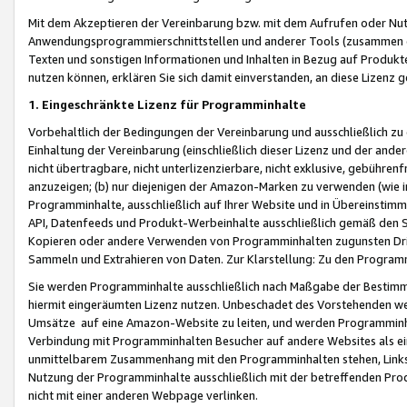
Mit dem Akzeptieren der Vereinbarung bzw. mit dem Aufrufen oder Nutz
Anwendungsprogrammierschnittstellen und anderer Tools (zusammen die
Texten und sonstigen Informationen und Inhalten in Bezug auf Produkte
nutzen können, erklären Sie sich damit einverstanden, an diese Lizenz 
1. Eingeschränkte Lizenz für Programminhalte
Vorbehaltlich der Bedingungen der Vereinbarung und ausschließlich z
Einhaltung der Vereinbarung (einschließlich dieser Lizenz und der ande
nicht übertragbare, nicht unterlizenzierbare, nicht exklusive, gebühren
anzuzeigen; (b) nur diejenigen der Amazon-Marken zu verwenden (wie in 
Programminhalte, ausschließlich auf Ihrer Website und in Übereinstimmu
API, Datenfeeds und Produkt-Werbeinhalte ausschließlich gemäß den Spe
Kopieren oder andere Verwenden von Programminhalten zugunsten Dri
Sammeln und Extrahieren von Daten. Zur Klarstellung: Zu den Program
Sie werden Programminhalte ausschließlich nach Maßgabe der Besti
hiermit eingeräumten Lizenz nutzen. Unbeschadet des Vorstehenden we
Umsätze auf eine Amazon-Website zu leiten, und werden Programminhal
Verbindung mit Programminhalten Besucher auf andere Websites als ein
unmittelbarem Zusammenhang mit den Programminhalten stehen, Links z
Nutzung der Programminhalte ausschließlich mit der betreffenden Pr
nicht mit einer anderen Webpage verlinken.