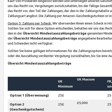
Kauf von Produkten eingelöst werden und unterliegen unseren Geschäf
uns das Recht vor, Vergütungen zurückzuhalten, bis der fällige Gesamt
das Recht vor, den Teil der Zahlungen, der den in der Zahlungstabelle 
Zahlungsart angibst. Die Zahlung per Amazon-Geschenkgutschein ist in
Option 3: Zahlung per Scheck.
Wir übersenden Ihnen einen Scheck in Höh
Sollten Sie sich für diese Option entscheiden, behalten wir uns das Rec
den in der
Übersicht Mindestauszahlungsbeträge
genannten Mindest
der
Übersicht Mindestauszahlungsbeträge
angegebene Bearbeitung
und Schweden nicht verfügbar.
Sollten Sie keine gültigen Informationen für die Zahlungsoption bereit
oder die Auszahlung verdienter Vergütung zurückhalten, bis Sie eine A
Übersicht Mindestauszahlungsbeträge
UK Maxium
UK
FR,
Minimum
un
Option 1 (Überweisung)
25£
25
£5,000
Option 2
25£
25
(Geschenkgutschein)