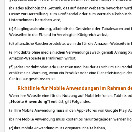
(b) jedes alkoholische Getränk, das auf deiner Webseite beworben wird
Lizenz zur Herstellung, zum Großhandel oder zum Vertrieb alkoholisch
Unternehmens betrieben wird,
(c) Säuglingsnahruhrung, alkoholische Getränke oder Tabakwaren und E
Webseiten in der EU und im Vereinigten Königreich wirbst,
(d) pflanzliche Raucherprodukte, wenn du für die Amazon-Webseite in B
(e) Produkte ohne medizinischen Verwendungszweck gemäß Anhang XVI 
Amazon-Webseite in Frankreich wirbst,
(f) jedes Produkt oder jede Dienstleistung, bei der es sich um ein Prod
erhältst eine Warnung, wenn ein Produkt oder eine Dienstleistung in de
Central ausgeschlossen ist.
Richtlinie für Mobile Anwendungen im Rahmen de
Wenn Ihre Website eine für die Nutzung auf Mobiltelefonen, Tablets 
„
Mobile Anwendung
“) enthält, gilt Folgendes:
(a) Ihre Mobile Anwendung muss in den App-Stores von Google Play, A
(b) Ihre Mobile Anwendung muss kostenlos heruntergeladen werden könn
(c) Ihre Mobile Anwendung muss originäre Inhalte haben,