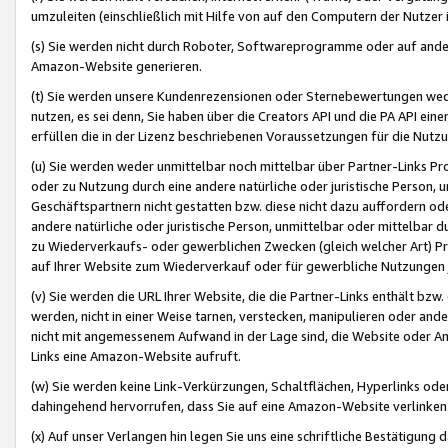
umzuleiten (einschließlich mit Hilfe von auf den Computern der Nutzer i
(s) Sie werden nicht durch Roboter, Softwareprogramme oder auf andere
Amazon-Website generieren.
(t) Sie werden unsere Kundenrezensionen oder Sternebewertungen wed
nutzen, es sei denn, Sie haben über die Creators API und die PA API e
erfüllen die in der Lizenz beschriebenen Voraussetzungen für die Nutzu
(u) Sie werden weder unmittelbar noch mittelbar über Partner-Links P
oder zu Nutzung durch eine andere natürliche oder juristische Person,
Geschäftspartnern nicht gestatten bzw. diese nicht dazu auffordern od
andere natürliche oder juristische Person, unmittelbar oder mittelbar
zu Wiederverkaufs- oder gewerblichen Zwecken (gleich welcher Art) 
auf Ihrer Website zum Wiederverkauf oder für gewerbliche Nutzungen 
(v) Sie werden die URL Ihrer Website, die die Partner-Links enthält b
werden, nicht in einer Weise tarnen, verstecken, manipulieren oder and
nicht mit angemessenem Aufwand in der Lage sind, die Website oder A
Links eine Amazon-Website aufruft.
(w) Sie werden keine Link-Verkürzungen, Schaltflächen, Hyperlinks ode
dahingehend hervorrufen, dass Sie auf eine Amazon-Website verlinken
(x) Auf unser Verlangen hin legen Sie uns eine schriftliche Bestätigung