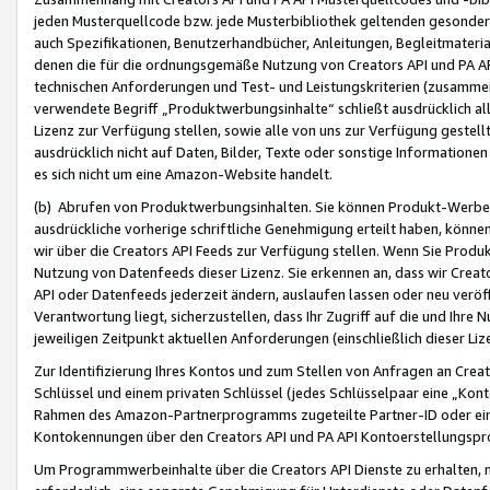
jeden Musterquellcode bzw. jede Musterbibliothek geltenden gesonder
auch Spezifikationen, Benutzerhandbücher, Anleitungen, Begleitmaterial
denen die für die ordnungsgemäße Nutzung von Creators API und PA A
technischen Anforderungen und Test- und Leistungskriterien (zusammen
verwendete Begriff „Produktwerbungsinhalte“ schließt ausdrücklich al
Lizenz zur Verfügung stellen, sowie alle von uns zur Verfügung gestel
ausdrücklich nicht auf Daten, Bilder, Texte oder sonstige Informatione
es sich nicht um eine Amazon-Website handelt.
(b) Abrufen von Produktwerbungsinhalten. Sie können Produkt-Werbein
ausdrückliche vorherige schriftliche Genehmigung erteilt haben, könn
wir über die Creators API Feeds zur Verfügung stellen. Wenn Sie Produk
Nutzung von Datenfeeds dieser Lizenz. Sie erkennen an, dass wir Creat
API oder Datenfeeds jederzeit ändern, auslaufen lassen oder neu veröffe
Verantwortung liegt, sicherzustellen, dass Ihr Zugriff auf die und Ihr
jeweiligen Zeitpunkt aktuellen Anforderungen (einschließlich dieser Liz
Zur Identifizierung Ihres Kontos und zum Stellen von Anfragen an Crea
Schlüssel und einem privaten Schlüssel (jedes Schlüsselpaar eine „Kon
Rahmen des Amazon-Partnerprogramms zugeteilte Partner-ID oder ein
Kontokennungen über den Creators API und PA API Kontoerstellungspro
Um Programmwerbeinhalte über die Creators API Dienste zu erhalten, m