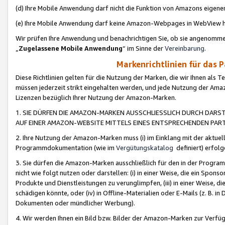
(d) Ihre Mobile Anwendung darf nicht die Funktion von Amazons eige
(e) Ihre Mobile Anwendung darf keine Amazon-Webpages in WebView 
Wir prüfen Ihre Anwendung und benachrichtigen Sie, ob sie angenomm
„
Zugelassene Mobile Anwendung
“ im Sinne der
Vereinbarung
.
Markenrichtlinien für das 
Diese Richtlinien gelten für die Nutzung der Marken, die wir Ihnen als 
müssen jederzeit strikt eingehalten werden, und jede Nutzung der Ama
Lizenzen bezüglich Ihrer Nutzung der Amazon-Marken.
1. SIE DÜRFEN DIE AMAZON-MARKEN AUSSCHLIESSLICH DURCH DARS
AUF EINER AMAZON-WEBSITE MITTELS EINES ENTSPRECHENDEN PART
2. Ihre Nutzung der Amazon-Marken muss (i) im Einklang mit der aktuells
Programmdokumentation (wie im
Vergütungskatalog
definiert) erfolg
3. Sie dürfen die Amazon-Marken ausschließlich für den in der Progr
nicht wie folgt nutzen oder darstellen: (i) in einer Weise, die ein Spo
Produkte und Dienstleistungen zu verunglimpfen, (iii) in einer Weise
schädigen könnte, oder (iv) in Offline-Materialien oder E-Mails (z. B.
Dokumenten oder mündlicher Werbung).
4. Wir werden Ihnen ein Bild bzw. Bilder der Amazon-Marken zur Verfüg