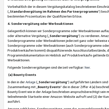
Vorbehaltlich der in diesem Vergütungskatalog beschriebenen Einschr
(„
Standardvergütung im Rahmen des Partnerprogramms
“) besc
bestimmten Prozentsatzes der Qualifizierten Erlöse.
4. Sondervergütung oder Werbeaktionen
Gelegentlich können wir Sonderprogramme oder Werbeaktionen auflegen,
oder alternative Vergütung („
Sondervergütung
”) zu verdienen. Amazo
Sonderprogramme oder Werbeaktionen jederzeit ganz oder teilweise einz
Sonderprogramme oder Werbeaktionen (auch Sonderprogramme oder We
Produktverkäufen kommt) disqualifizierende Ausschlusstatbestände, di
Programmdokumentation im Hinblick auf Produktverkäufe geltende E
Werbeaktionen.
Folgende Sondervergütungen sind derzeit verfügbar:
hier
.
(a) Bounty Events
In den in der
Anlage
(„
Sondervergütung
“) aufgeführten Ländern sind
Zusammenhang mit „
Bounty Events
“ die in dieser Ziffer 4 (a) besch
Bounty Event wie in der Anlage beschrieben anspruchsberechtigt sein mu
teilnehmende Startseite einer Amazon-Website aufruft und (2) der Kun
ausführt.
Amazon zahlt keine Sondervergütung, wenn das zugrundeliegende Boun