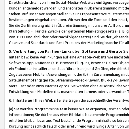
Direktnachrichten von Ihren Social-Media-Websites einfügen. vorausg
Kunden angemeldet werden) und ansonsten in Übereinstimmung mit der
stehen. Auf unser Verlangen stellen Sie uns repräsentative Mustermater
Bestimmungen eingehalten haben. Wir werden die Form und den Inhalt, di
Sie die Zertifizierung nicht in Übereinstimmung mit unserer Aufforderu
Klarstellung: (i) Für die Zwecke der geltenden Marketinggesetze (z. 
von 1991 und ähnlicher oder Nachfolgegesetze) sind Sie der „Absender“ j
Gesetze und Standards und Best Practices der Marketingbranche für 
5. Verbreitung von Partner-Links über Software und Geräte
Sie
nutzen bzw. keine Verlinkungen auf eine Amazon-Website wie nachsteh
Software-Applikationen (z. B. Browser Plug-ins, Browser Helper Objec
ein Endnutzer installieren und ausführen kann) und Geräten, einschlie
Zugelassenen Mobilen Anwendungen); oder (b) im Zusammenhang mit bzw.
Satellitenempfangsgeräte, Streaming-Video-Playern, Blu-Ray-Playern 
Viera Cast oder Vizio Internet Apps). Sie werden ohne ausdrückliche v
Entwicklung von Modellen des maschinellen Lernens oder verwandter 
6. Inhalte auf Ihrer Website
. Sie tragen die ausschließliche Verantwo
(a) Sie werden Programminhalte in keiner Weise ergänzen, löschen oder
Informationen; Sie dürfen aus einer Bilddatei bestehende Programminhal
erhalten bleiben bzw. aus Text bestehende Programminhalte so kürzen, 
Kürzung nicht sachlich falsch oder irreführend wird. Einige Arten von L