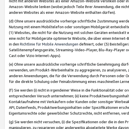
nicht mit anderen Websites als einer Amazon-Website verlinken oder i
Amazon-Website lenken (wobei jedoch Teile Ihrer Anwendung, die nich
anderen Websites als einer Amazon-Website enthalten dürfen).
(d) Ohne unsere ausdrückliche vorherige schriftliche Zustimmung werd
Nutzung mit einem Mobiltelefon oder sonstigen Mobilgerät entwickelt
(1) Websites, die nicht für die Nutzung mit solchen Geräten entwickelt
eine nicht für Mobilgeräte optimierte Website, die über einen Interne
in den
Richtlinie für Mobile Anwendungen
definiert, oder (3) Beistellge
Satellitenempfangsgeräte, Streaming-Video-Player, Blu-Ray-Player ode
Cast oder Vizio Internet-Apps).
(e) Ohne unsere ausdrückliche vorherige schriftliche Genehmigung dürfe
verwenden, um Produkt-Werbeinhalte zu aggregieren, zu analysieren, 
anderen Anwendungen, die für die Verwendung durch Personen oder Or
für die direkte Schulung oder Feinabstimmung eines maschinellen Lern
(f) Sie werden (i) nicht in irgendeiner Weise in die Funktionalität ode
entsprechenden Versuch unternehmen; (ii) keine Produktwerbungsinha
Kontaktaufnahme mit Verkäufern oder Kunden oder sonstiger Werbeaktiv
API, Datenfeeds, Produktwerbungsinhalten oder Spezifikationen erschei
Eigentumsrechte oder gewerblicher Schutzrechte, nicht entfernen, verd
(g) Sie werden nicht versuchen, (i) die Spezifikationen oder die in de
manipulieren, zu reparieren oder anderweitig abgeleitete Werke davon z