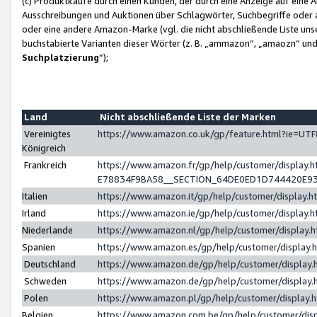
(c) Produktkäufe durch einen Kunden, der durch eine Anzeige auf eine 
Ausschreibungen und Auktionen über Schlagwörter, Suchbegriffe oder 
oder eine andere Amazon-Marke (vgl. die nicht abschließende Liste un
buchstabierte Varianten dieser Wörter (z. B. „ammazon“, „amaozn“ und „
Suchplatzierung
”);
Land
Nicht abschließende Liste der Marken
Vereinigtes
https://www.amazon.co.uk/gp/feature.html?ie=U
Königreich
Frankreich
https://www.amazon.fr/gp/help/customer/displa
E78834F9BA58__SECTION_64DE0ED1D744420E9
Italien
https://www.amazon.it/gp/help/customer/display
Irland
https://www.amazon.ie/gp/help/customer/displa
Niederlande
https://www.amazon.nl/gp/help/customer/display
Spanien
https://www.amazon.es/gp/help/customer/display
Deutschland
https://www.amazon.de/gp/help/customer/displa
Schweden
https://www.amazon.de/gp/help/customer/displa
Polen
https://www.amazon.pl/gp/help/customer/display
Belgien
https://www.amazon.com.be/gp/help/customer/d