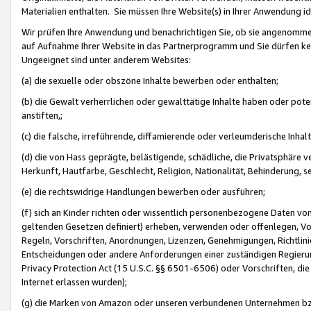
Materialien enthalten. Sie müssen Ihre Website(s) in Ihrer Anwendung ide
Wir prüfen Ihre Anwendung und benachrichtigen Sie, ob sie angenommen
auf Aufnahme Ihrer Website in das Partnerprogramm und Sie dürfen kei
Ungeeignet sind unter anderem Websites:
(a) die sexuelle oder obszöne Inhalte bewerben oder enthalten;
(b) die Gewalt verherrlichen oder gewalttätige Inhalte haben oder pot
anstiften,;
(c) die falsche, irreführende, diffamierende oder verleumderische Inha
(d) die von Hass geprägte, belästigende, schädliche, die Privatsphäre v
Herkunft, Hautfarbe, Geschlecht, Religion, Nationalität, Behinderung, 
(e) die rechtswidrige Handlungen bewerben oder ausführen;
(f) sich an Kinder richten oder wissentlich personenbezogene Daten vo
geltenden Gesetzen definiert) erheben, verwenden oder offenlegen, Vo
Regeln, Vorschriften, Anordnungen, Lizenzen, Genehmigungen, Richtlini
Entscheidungen oder andere Anforderungen einer zuständigen Regierung
Privacy Protection Act (15 U.S.C. §§ 6501-6506) oder Vorschriften, di
Internet erlassen wurden);
(g) die Marken von Amazon oder unseren verbundenen Unternehmen b