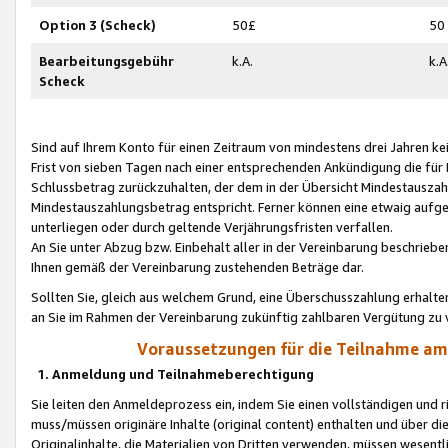
Option 3 (Scheck)
50£
50
Bearbeitungsgebühr
k.A.
k.A
Scheck
Sind auf Ihrem Konto für einen Zeitraum von mindestens drei Jahren kein
Frist von sieben Tagen nach einer entsprechenden Ankündigung die für
Schlussbetrag zurückzuhalten, der dem in der Übersicht Mindestausz
Mindestauszahlungsbetrag entspricht. Ferner können eine etwaig aufg
unterliegen oder durch geltende Verjährungsfristen verfallen.
An Sie unter Abzug bzw. Einbehalt aller in der Vereinbarung beschrieb
Ihnen gemäß der Vereinbarung zustehenden Beträge dar.
Sollten Sie, gleich aus welchem Grund, eine Überschusszahlung erhalte
an Sie im Rahmen der Vereinbarung zukünftig zahlbaren Vergütung zu 
Voraussetzungen für die Teilnahme a
1. Anmeldung und Teilnahmeberechtigung
Sie leiten den Anmeldeprozess ein, indem Sie einen vollständigen und 
muss/müssen originäre Inhalte (original content) enthalten und über d
Originalinhalte, die Materialien von Dritten verwenden, müssen wese