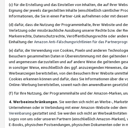
(c) für die Erstellung und das Einstellen von Inhalten, die auf Ihrer We
Eignung der jeweils dargestellten Inhalte (einschließlich sämtlicher 
Informationen, die Sie in einen Partner-Link aufnehmen oder mit diese
(d) dafür, dass die Nutzung der Programminhalte, Ihrer Website und des 
Verletzung oder missbräuchliche Ausübung unserer Rechte bzw. der Recht
Markenrechte, Datenschutzrechte, Veröffentlichungsrechte oder anderer
Einhaltung der
Amazon Anti-Fälschungsrichtlinien für das Partnerpro
(e) dafür, die Verwendung von Cookies, Pixeln und anderen Technologien
Besuchern gesammelten Daten in Übereinstimmung mit den geltenden Ge
und angemessen darzustellen und auf andere Weise die geltenden geset
in sonstiger Weise, einschließlich des ggf. anzuzeigenden Hinweises, d
Werbeanzeigen bereitstellen, von den Besuchern Ihrer Website unmitte
Cookies erkennen können und dafür, dass Sie Informationen über die v
Online-Werbung bereitstellen, soweit nach den anwendbaren gesetzlic
(f) für Ihre Nutzung, der Programminhalte und der Amazon-Marken, u
4. Werbeeinschränkungen.
Sie werden sich nicht an Werbe-, Market
Unternehmen oder in Verbindung mit einer Amazon-Website oder dem Pa
Vereinbarung
gestattet sind. Sie werden sich nicht an Werbeaktivitäten
Logos von uns oder unseren Partnern (einschließlich Amazon-Marken), 
E-Books, physischen Postsendungen, physischen Dokumenten oder in 