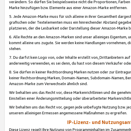
verändern. So dürfen Sie beispielsweise nicht die Proportionen, Farb
Marke hinzufügen bzw. Elemente aus einer Amazon-Marke entfernen.
5. Jede Amazon-Marke muss für sich alleine in ihrer Gesamtheit darge
grafischen oder Textelementen muss ein hinreichender Abstand gegebe
platzieren, der die Lesbarkeit oder Darstellung dieser Amazon-Marke b
6. Alle Rechte an den Amazon-Marken sind unser alleiniges Eigentum, 
kommt alleine uns zugute. Sie werden keine Handlungen vornehmen, 
stehen.
7. Du darfst kein Logo von, oder Inhalte erstellt von,
Drittanbietern au
anderweitig verwenden, es sei denn, du hast von diesem Verkäufer oder
8. Sie dürfen in keiner Rechtsordnung Marken nutzen oder zur Eintragu
keiner Rechtsordnung Marken, Domain-Namen, Subdomain-Namen, Benu
Amazon-Marke zum Verwechseln ähnlich sind.
Wir behalten uns das Recht vor, diese Markenrichtlinien und die gene
Einstellen einer Änderungsmitteilung oder überarbeiteter Markenricht
Wir behalten uns das Recht vor, gegen jede unbefugte Nutzung bzw. jede 
unserem alleinigen Ermessen angemessene Maßnahmen zu ergreifen.
IP-Lizenz- und Nutzungsan
Diese Lizenz regelt Ihre Nutzung von Programminhalten im Zusammen