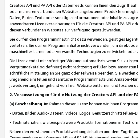
Creators API und PA API oder Datenfeeds können Ihnen den Zugriff auf D
oder mehreren verbundenen Websites angebotenen Produkte ermögliche
Daten, Bilder, Texte oder sonstigen Informationen oder Inhalte zuzugre
anwendbaren Lizenzvereinbarungen für die Creators API und PA API od
diesen verbundenen Websites zur Verfügung gestellt werden.
Sie dürfen den Programminhalt nicht dazu verwenden, geistiges Eigent
verletzen. Sie dürfen Programminhalte nicht verwenden, um direkt ode
maschinelles Lernen oder verwandte Technologien zu entwickeln oder zu
Die Lizenz endet mit sofortiger Wirkung automatisch, wenn Sie zu irg
Vergütungskatalog definiert) nicht rechtzeitig erfüllen bzw. ansonsten
schriftliche Mitteilung an Sie ganz oder teilweise beenden. Sie werden
umgehend einstellen und sämtliche Programminhalte und Amazon-Marke
jeweils verlangt, umgehend von Ihrer Website entfernen und löschen od
2. Voraussetzungen für die Nutzung der Creators API und der P
(a)
Beschreibung
. Im Rahmen dieser Lizenz können wir Ihnen Programmi
• Daten, Bilder, Audio-Dateien, Videos, Logos, Benutzerschnittstellen-
• Textmaterialien, wie beispielsweise Produktinformationen in Textfor
Neben den vorstehenden Produktwerbungsinhalten und dem Zugriff auf 
Zusammenhang mit Creators API und PA API Musterquellcodes und -bibli