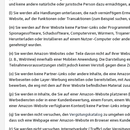
und keine andere natürliche oder juristische Person dazu ermächtigen, a
(l) Sie werden alle Handlungen unterlassen, die nach vernünftigem Erme
Website, auf der Funktionen oder Transaktionen (zum Beispiel suchen, s
(m) Sie werden auf Ihrer Website keine Partner-Links oder Programmin
Spionagesoftware, Schadsoftware, Computerviren, Würmern, Trojaner
Herunterladen oder Installieren auf einem Nutzer-Computer oder ande
genehmigt wurden.
(n) Sie werden Amazon-Websites oder Teile davon nicht auf Ihrer Websi
(z. B., WebView) innerhalb einer Mobilen Anwendung. Die Darstellung ein
Teilnahmevoraussetzungen stellt jedoch keinen Verstoß gegen diese Zif
(o) Sie werden keine Partner-Links oder andere Inhalte, die eine Am
Werbeseiten oder Layer-Werbung einstellen oder bereitstellen, mit Au
bewerben, die eng mit dem auf Ihrer Website befindlichen Material z
(p) Sie werden in Inhalte, die Sie auf einer Amazon-Website platzier
Werbediensten oder in einer Kundenbewertung, einem Forum, einem Wun
einer Amazon-Website verfügbaren Kontext) keine Partner-Links integr
(q) Sie werden nicht versuchen, den
Vergütungskatalog
zu umgehen oder
dass sich eine Webpage einer Amazon-Website im Browser eines Kunden 
(r) Sie werden nicht versuchen, Internetverkehr (Traffic) oder Vergü