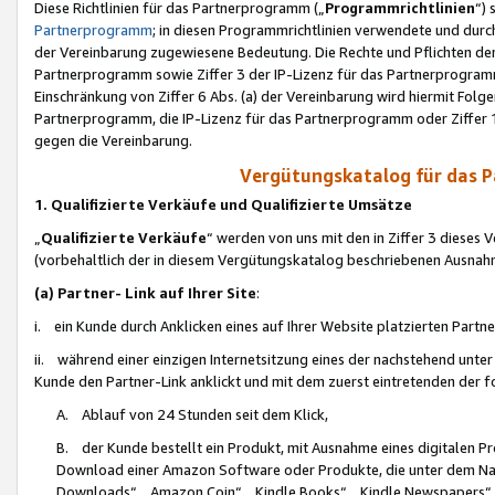
Diese Richtlinien für das Partnerprogramm („
Programmrichtlinien
“)
Partnerprogramm
; in diesen Programmrichtlinien verwendete und durch
der Vereinbarung zugewiesene Bedeutung. Die Rechte und Pflichten de
Partnerprogramm sowie Ziffer 3 der IP-Lizenz für das Partnerprogram
Einschränkung von Ziffer 6 Abs. (a) der Vereinbarung wird hiermit Fol
Partnerprogramm, die IP-Lizenz für das Partnerprogramm oder Ziffer 1
gegen die Vereinbarung.
Vergütungskatalog für das 
1. Qualifizierte Verkäufe und Qualifizierte Umsätze
„
Qualifizierte Verkäufe
“ werden von uns mit den in Ziffer 3 diese
(vorbehaltlich der in diesem Vergütungskatalog beschriebenen Ausnah
(a) Partner- Link auf Ihrer Site
:
i. ein Kunde durch Anklicken eines auf Ihrer Website platzierten Part
ii. während einer einzigen Internetsitzung eines der nachstehend unter (i)
Kunde den Partner-Link anklickt und mit dem zuerst eintretenden der f
A. Ablauf von 24 Stunden seit dem Klick,
B. der Kunde bestellt ein Produkt, mit Ausnahme eines digitalen P
Download einer Amazon Software oder Produkte, die unter dem N
Downloads“, „Amazon Coin“, „Kindle Books“, „Kindle Newspapers“, „