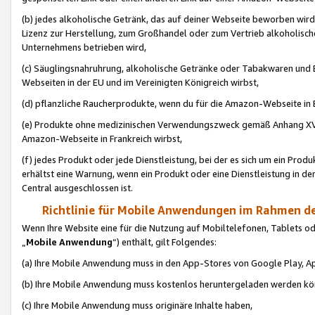
(b) jedes alkoholische Getränk, das auf deiner Webseite beworben wird
Lizenz zur Herstellung, zum Großhandel oder zum Vertrieb alkoholisch
Unternehmens betrieben wird,
(c) Säuglingsnahruhrung, alkoholische Getränke oder Tabakwaren und E
Webseiten in der EU und im Vereinigten Königreich wirbst,
(d) pflanzliche Raucherprodukte, wenn du für die Amazon-Webseite in B
(e) Produkte ohne medizinischen Verwendungszweck gemäß Anhang XVI 
Amazon-Webseite in Frankreich wirbst,
(f) jedes Produkt oder jede Dienstleistung, bei der es sich um ein Prod
erhältst eine Warnung, wenn ein Produkt oder eine Dienstleistung in de
Central ausgeschlossen ist.
Richtlinie für Mobile Anwendungen im Rahmen de
Wenn Ihre Website eine für die Nutzung auf Mobiltelefonen, Tablets 
„
Mobile Anwendung
“) enthält, gilt Folgendes:
(a) Ihre Mobile Anwendung muss in den App-Stores von Google Play, A
(b) Ihre Mobile Anwendung muss kostenlos heruntergeladen werden könn
(c) Ihre Mobile Anwendung muss originäre Inhalte haben,