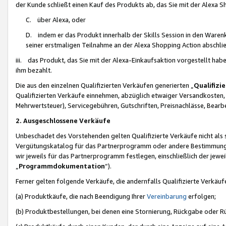
der Kunde schließt einen Kauf des Produkts ab, das Sie mit der Alexa 
C. über Alexa, oder
D. indem er das Produkt innerhalb der Skills Session in den Waren
seiner erstmaligen Teilnahme an der Alexa Shopping Action abschlie
iii. das Produkt, das Sie mit der Alexa-Einkaufsaktion vorgestellt ha
ihm bezahlt.
Die aus den einzelnen Qualifizierten Verkäufen generierten „
Qualifizi
Qualifizierten Verkäufe einnehmen, abzüglich etwaiger Versandkosten
Mehrwertsteuer), Servicegebühren, Gutschriften, Preisnachlässe, Bear
2. Ausgeschlossene Verkäufe
Unbeschadet des Vorstehenden gelten Qualifizierte Verkäufe nicht als
Vergütungskatalog für das Partnerprogramm oder andere Bestimmungen,
wir jeweils für das Partnerprogramm festlegen, einschließlich der jewe
„
Programmdokumentation
“).
Ferner gelten folgende Verkäufe, die andernfalls Qualifizierte Verkä
(a) Produktkäufe, die nach Beendigung Ihrer
Vereinbarung
erfolgen;
(b) Produktbestellungen, bei denen eine Stornierung, Rückgabe oder R