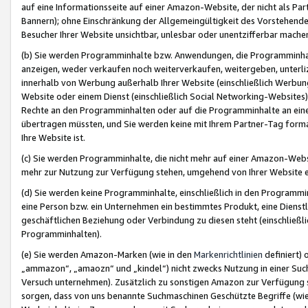
auf eine Informationsseite auf einer Amazon-Website, der nicht als Part
Bannern); ohne Einschränkung der Allgemeingültigkeit des Vorstehende
Besucher Ihrer Website unsichtbar, unlesbar oder unentzifferbar mache
(b) Sie werden Programminhalte bzw. Anwendungen, die Programminhalt
anzeigen, weder verkaufen noch weiterverkaufen, weitergeben, unterli
innerhalb von Werbung außerhalb Ihrer Website (einschließlich Werbun
Website oder einem Dienst (einschließlich Social Networking-Website
Rechte an den Programminhalten oder auf die Programminhalte an eine a
übertragen müssten, und Sie werden keine mit Ihrem Partner-Tag formati
Ihre Website ist.
(c) Sie werden Programminhalte, die nicht mehr auf einer Amazon-Websit
mehr zur Nutzung zur Verfügung stehen, umgehend von Ihrer Website e
(d) Sie werden keine Programminhalte, einschließlich in den Programmin
eine Person bzw. ein Unternehmen ein bestimmtes Produkt, eine Dienstle
geschäftlichen Beziehung oder Verbindung zu diesen steht (einschließli
Programminhalten).
(e) Sie werden Amazon-Marken (wie in den
Markenrichtlinien
definiert) 
„ammazon“, „amaozn“ und „kindel“) nicht zwecks Nutzung in einer Suc
Versuch unternehmen). Zusätzlich zu sonstigen Amazon zur Verfügung 
sorgen, dass von uns benannte Suchmaschinen Geschützte Begriffe (wie 