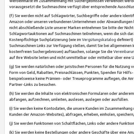
Werbeinhalte im Zusammenhang mit Suchergebnissen verwendet werden,
vorausgesetzt die Suchmaschine verfügt über entsprechende Ausschlu
(f) Sie werden nicht auf Schlagwörter, Suchbegriffe oder andere Ident
Amazon oder unseren verbundenen Unternehmen oder Abwandlungen bzw
nicht abschließende Liste unserer Marken entnehmen Sie bitte der Nich
Schlagwortauktionen auf Suchmaschinen teilnehmen, wenn die sich da
Kostenpflichtige Suchplatzierung (wie im
Vergütungskatalog
definiert
Suchmaschinen Links zur Verfügung stellen, damit Sie bei allgemeinen I
kostenfreien Suchergebnissen) auftauchen, solange Sie die
Vereinbaru
auf Ihre Website leiten und nicht unmittelbar oder mittelbar über eine
(g) Sie werden natürlichen oder juristischen Personen für die Nutzung 
Form von Geld, Rabatten, Preisnachlässen, Punkten, Spenden für Hilfs
beispielsweise keine Prämien- oder Treueprogramme auflegen, die Anrei
Partner-Links zu besuchen.
(h) Sie werden die Inhalte von elektronischen Formularen oder anderem M
abfangen, aufzeichnen, umleiten, auslesen, auslegen oder ausfüllen.
(i) Sie werden keine Kontodaten, die unsere Kunden im Zusammenhang 
Kunden der Amazon-Websites), abfragen, erheben, einholen, speichern,
(j) Sie werden Funktionen von Schaltflächen, Links oder andere Funkti
(k) Sie werden keine Bestellungen oder andere Geschäfte über eine Ama