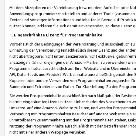
Mit dem Akzeptieren der Vereinbarung bzw. mit dem Aufrufen oder Nutz
Anwendungsprogrammierschnittstellen und anderer Tools (zusammen die
Texten und sonstigen Informationen und Inhalten in Bezug auf Produkte
nutzen können, erklären Sie sich damit einverstanden, an diese Lizenz 
1. Eingeschränkte Lizenz für Programminhalte
Vorbehaltlich der Bedingungen der Vereinbarung und ausschließlich z
Einhaltung der Vereinbarung (einschließlich dieser Lizenz und der ande
nicht übertragbare, nicht unterlizenzierbare, nicht exklusive, gebühren
anzuzeigen; (b) nur diejenigen der Amazon-Marken zu verwenden (wie in 
Programminhalte, ausschließlich auf Ihrer Website und in Übereinstimmu
API, Datenfeeds und Produkt-Werbeinhalte ausschließlich gemäß den Spe
Kopieren oder andere Verwenden von Programminhalten zugunsten Dri
Sammeln und Extrahieren von Daten. Zur Klarstellung: Zu den Program
Sie werden Programminhalte ausschließlich nach Maßgabe der Besti
hiermit eingeräumten Lizenz nutzen. Unbeschadet des Vorstehenden we
Umsätze auf eine Amazon-Website zu leiten, und werden Programminhal
Verbindung mit Programminhalten Besucher auf andere Websites als ein
unmittelbarem Zusammenhang mit den Programminhalten stehen, Links z
Nutzung der Programminhalte ausschließlich mit der betreffenden Pr
nicht mit einer anderen Webpage verlinken.