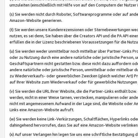
umzuleiten (einschließlich mit Hilfe von auf den Computern der Nutzer i
(s) Sie werden nicht durch Roboter, Softwareprogramme oder auf andere
Amazon-Website generieren.
(t) Sie werden unsere Kundenrezensionen oder Sternebewertungen wed
nutzen, es sei denn, Sie haben über die Creators API und die PA API e
erfüllen die in der Lizenz beschriebenen Voraussetzungen für die Nutzu
(u) Sie werden weder unmittelbar noch mittelbar über Partner-Links P
oder zu Nutzung durch eine andere natürliche oder juristische Person,
Geschäftspartnern nicht gestatten bzw. diese nicht dazu auffordern od
andere natürliche oder juristische Person, unmittelbar oder mittelbar
zu Wiederverkaufs- oder gewerblichen Zwecken (gleich welcher Art) 
auf Ihrer Website zum Wiederverkauf oder für gewerbliche Nutzungen 
(v) Sie werden die URL Ihrer Website, die die Partner-Links enthält b
werden, nicht in einer Weise tarnen, verstecken, manipulieren oder and
nicht mit angemessenem Aufwand in der Lage sind, die Website oder A
Links eine Amazon-Website aufruft.
(w) Sie werden keine Link-Verkürzungen, Schaltflächen, Hyperlinks ode
dahingehend hervorrufen, dass Sie auf eine Amazon-Website verlinken
(x) Auf unser Verlangen hin legen Sie uns eine schriftliche Bestätigung