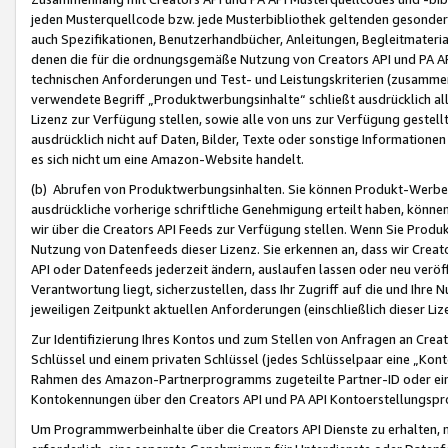
jeden Musterquellcode bzw. jede Musterbibliothek geltenden gesonder
auch Spezifikationen, Benutzerhandbücher, Anleitungen, Begleitmaterial
denen die für die ordnungsgemäße Nutzung von Creators API und PA A
technischen Anforderungen und Test- und Leistungskriterien (zusammen
verwendete Begriff „Produktwerbungsinhalte“ schließt ausdrücklich al
Lizenz zur Verfügung stellen, sowie alle von uns zur Verfügung gestel
ausdrücklich nicht auf Daten, Bilder, Texte oder sonstige Informatione
es sich nicht um eine Amazon-Website handelt.
(b) Abrufen von Produktwerbungsinhalten. Sie können Produkt-Werbein
ausdrückliche vorherige schriftliche Genehmigung erteilt haben, könn
wir über die Creators API Feeds zur Verfügung stellen. Wenn Sie Produk
Nutzung von Datenfeeds dieser Lizenz. Sie erkennen an, dass wir Creat
API oder Datenfeeds jederzeit ändern, auslaufen lassen oder neu veröffe
Verantwortung liegt, sicherzustellen, dass Ihr Zugriff auf die und Ihr
jeweiligen Zeitpunkt aktuellen Anforderungen (einschließlich dieser Liz
Zur Identifizierung Ihres Kontos und zum Stellen von Anfragen an Crea
Schlüssel und einem privaten Schlüssel (jedes Schlüsselpaar eine „Kon
Rahmen des Amazon-Partnerprogramms zugeteilte Partner-ID oder ein
Kontokennungen über den Creators API und PA API Kontoerstellungspro
Um Programmwerbeinhalte über die Creators API Dienste zu erhalten, m