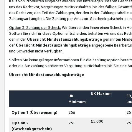
Kauf von Produkten eingelöst werden und unterliegen unseren Geschäf
uns das Recht vor, Vergütungen zurückzuhalten, bis der fällige Gesamt
das Recht vor, den Teil der Zahlungen, der den in der Zahlungstabelle 
Zahlungsart angibst. Die Zahlung per Amazon-Geschenkgutschein ist in
Option 3: Zahlung per Scheck.
Wir übersenden Ihnen einen Scheck in Höh
Sollten Sie sich für diese Option entscheiden, behalten wir uns das Rec
den in der
Übersicht Mindestauszahlungsbeträge
genannten Mindest
der
Übersicht Mindestauszahlungsbeträge
angegebene Bearbeitung
und Schweden nicht verfügbar.
Sollten Sie keine gültigen Informationen für die Zahlungsoption bereit
oder die Auszahlung verdienter Vergütung zurückhalten, bis Sie eine A
Übersicht Mindestauszahlungsbeträge
UK Maxium
UK
FR,
Minimum
un
Option 1 (Überweisung)
25£
25
£5,000
Option 2
25£
25
(Geschenkgutschein)