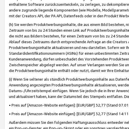
enthaltene Software zurückzuentwickeln, zu zerlegen, zu dekompilier
andere zugrunde liegende Komponenten (wie Modelle, Modellparameter
mit der Creators API, der PA API, Datenfeeds oder in den Produkt Werb
(h) Sie werden Produktwerbungsinhalte, die aus einem Bild bestehen, ni
Zeitraum von bis zu 24 Stunden einen Link auf Produktwerbungsinhalte
die nicht aus Bildern bestehen, für einen Zeitraum von bis zu 24 Stund
Ablauf dieses Zeitraums durch entsprechende Anfrage an die Creators 
Produktwerbungsinhalte aktualisieren und neu darstellen. Sofern wir Ih
Standardidentifikationsnummern (ASINs) für einen unbestimmten Zeitra
Kundenanwendung, dürfen unbeschadet des Vorstehenden Produktwerbu
Zwischenspeicher abgelegt werden. Auf unser Verlangen werden Sie un
die Produktwerbungsinhalte enthält oder nutzt, damit wir Ihre Einhalt
(i) Wenn Sie seltener als stündlich Produktwerbungsinhalte aus Datenfe
Anwendung angezeigten Produktwerbungsinhalte aktualisieren, werden 
Datums-/Uhrzeitstempel einfügen. Wenn Sie jedoch die in Ihrer Anwe
und aktualisiert haben, kann der Datumsteil des Stempels entfallen. Dies
• Preis auf [Amazon-Website einfügen]: [EUR/GBP] 32,77 (Stand 07.01.
• Preis auf [Amazon-Website einfügen]: [EUR/GBP] 32,77 (Stand 14:11 
Außerdem müssen Sie den folgenden Haftungsausschluss entweder neb
ein Pop-up-Fenster, ein Pop-up-Skript oder ein sonstiges vergleichba