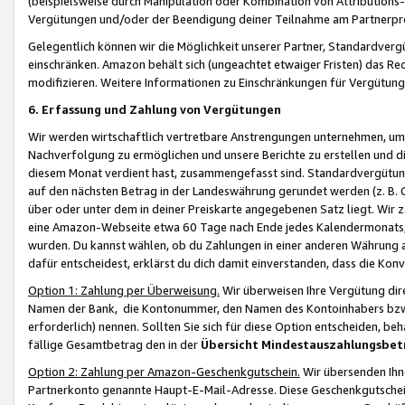
(beispielsweise durch Manipulation oder Kombination von Attributions-
Vergütungen und/oder der Beendigung deiner Teilnahme am Partnerp
Gelegentlich können wir die Möglichkeit unserer Partner, Standardv
einschränken. Amazon behält sich (ungeachtet etwaiger Fristen) das Re
modifizieren. Weitere Informationen zu Einschränkungen für Vergütung
6. Erfassung und Zahlung von Vergütungen
Wir werden wirtschaftlich vertretbare Anstrengungen unternehmen, um 
Nachverfolgung zu ermöglichen und unsere Berichte zu erstellen und di
diesem Monat verdient hast, zusammengefasst sind. Standardvergütung
auf den nächsten Betrag in der Landeswährung gerundet werden (z. B. C
über oder unter dem in deiner Preiskarte angegebenen Satz liegt. Wir
eine Amazon-Webseite etwa 60 Tage nach Ende jedes Kalendermonats, i
wurden. Du kannst wählen, ob du Zahlungen in einer anderen Währung
dafür entscheidest, erklärst du dich damit einverstanden, dass die K
Option 1: Zahlung per Überweisung.
Wir überweisen Ihre Vergütung dir
Namen der Bank, die Kontonummer, den Namen des Kontoinhabers bzw. a
erforderlich) nennen. Sollten Sie sich für diese Option entscheiden, be
fällige Gesamtbetrag den in der
Übersicht Mindestauszahlungsbet
Option 2: Zahlung per Amazon-Geschenkgutschein.
Wir übersenden Ihne
Partnerkonto genannte Haupt-E-Mail-Adresse. Diese Geschenkgutschei