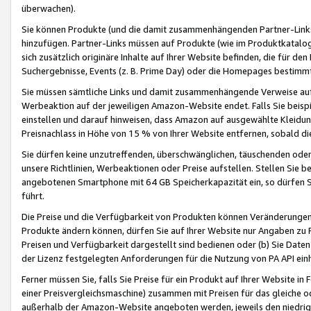
überwachen).
Sie können Produkte (und die damit zusammenhängenden Partner-Links)
hinzufügen. Partner-Links müssen auf Produkte (wie im Produktkatalog de
sich zusätzlich originäre Inhalte auf Ihrer Website befinden, die für 
Suchergebnisse, Events (z. B. Prime Day) oder die Homepages bestimmte
Sie müssen sämtliche Links und damit zusammenhängende Verweise auf z
Werbeaktion auf der jeweiligen Amazon-Website endet. Falls Sie beisp
einstellen und darauf hinweisen, dass Amazon auf ausgewählte Kleidun
Preisnachlass in Höhe von 15 % von Ihrer Website entfernen, sobald di
Sie dürfen keine unzutreffenden, überschwänglichen, täuschenden od
unsere Richtlinien, Werbeaktionen oder Preise aufstellen. Stellen Sie 
angebotenen Smartphone mit 64 GB Speicherkapazität ein, so dürfen S
führt.
Die Preise und die Verfügbarkeit von Produkten können Veränderungen 
Produkte ändern können, dürfen Sie auf Ihrer Website nur Angaben zu P
Preisen und Verfügbarkeit dargestellt sind bedienen oder (b) Sie Daten
der Lizenz festgelegten Anforderungen für die Nutzung von PA API einh
Ferner müssen Sie, falls Sie Preise für ein Produkt auf Ihrer Website in 
einer Preisvergleichsmaschine) zusammen mit Preisen für das gleiche o
außerhalb der Amazon-Website angeboten werden, jeweils den niedrigst