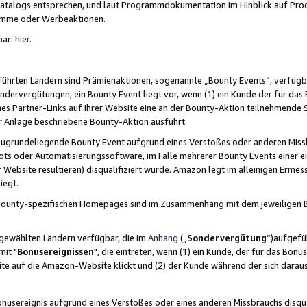
skatalogs entsprechen, und laut Programmdokumentation im Hinblick auf Pr
amme oder Werbeaktionen.
bar:
hier
.
führten Ländern sind Prämienaktionen, sogenannte „Bounty Events“, verfügb
Sondervergütungen; ein Bounty Event liegt vor, wenn (1) ein Kunde der für da
nes Partner-Links auf Ihrer Website eine an der Bounty-Aktion teilnehmende 
er Anlage beschriebene Bounty-Aktion ausführt.
ugrundeliegende Bounty Event aufgrund eines Verstoßes oder anderen Miss
ots oder Automatisierungssoftware, im Falle mehrerer Bounty Events einer e
r Website resultieren) disqualifiziert wurde. Amazon legt im alleinigen Ermess
iegt.
n Bounty-spezifischen Homepages sind im Zusammenhang mit dem jeweiligen
sgewählten Ländern verfügbar, die im
Anhang
(„
Sondervergütung
“)aufgefüh
it "
Bonusereignissen
", die eintreten, wenn (1) ein Kunde, der für das Bon
bsite auf die Amazon-Website klickt und (2) der Kunde während der sich dar
usereignis aufgrund eines Verstoßes oder eines anderen Missbrauchs disqua