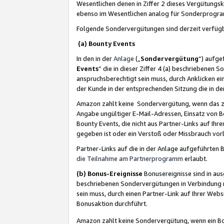
Wesentlichen denen in Ziffer 2 dieses Vergütung
ebenso im Wesentlichen analog für Sonderprogr
Folgende Sondervergütungen sind derzeit verfüg
(a) Bounty Events
In den in der
Anlage
(„
Sondervergütung
“) aufge
Events
“ die in dieser Ziffer 4 (a) beschriebenen 
anspruchsberechtigt sein muss, durch Anklicken ei
der Kunde in der entsprechenden Sitzung die in d
Amazon zahlt keine Sondervergütung, wenn das z
Angabe ungültiger E-Mail-Adressen, Einsatz von B
Bounty Events, die nicht aus Partner-Links auf Ihre
gegeben ist oder ein Verstoß oder Missbrauch vorl
Partner-Links auf die in der Anlage aufgeführte
die Teilnahme am Partnerprogramm
erlaubt.
(b) Bonus-Ereignisse
Bonusereignisse sind in au
beschriebenen Sondervergütungen in Verbindung m
sein muss, durch einen Partner-Link auf Ihrer We
Bonusaktion durchführt.
Amazon zahlt keine Sondervergütung, wenn ein Bon