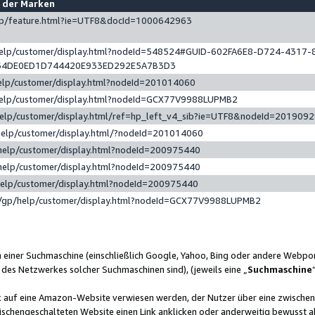
e der Marken
gp/feature.html?ie=UTF8&docId=1000642963
help/customer/display.html?nodeId=548524#GUID-602FA6E8-D724-4317-
64DE0ED1D744420E933ED292E5A7B3D3
elp/customer/display.html?nodeId=201014060
help/customer/display.html?nodeId=GCX77V9988LUPMB2
help/customer/display.html/ref=hp_left_v4_sib?ie=UTF8&nodeId=201909
help/customer/display.html/?nodeId=201014060
help/customer/display.html?nodeId=200975440
help/customer/display.html?nodeId=200975440
help/customer/display.html?nodeId=200975440
/gp/help/customer/display.html?nodeId=GCX77V9988LUPMB2
n einer Suchmaschine (einschließlich Google, Yahoo, Bing oder andere Webp
 des Netzwerkes solcher Suchmaschinen sind), (jeweils eine „
Suchmaschine
nk auf eine Amazon-Website verwiesen werden, der Nutzer über eine zwische
ischengeschalteten Website einen Link anklicken oder anderweitig bewusst a