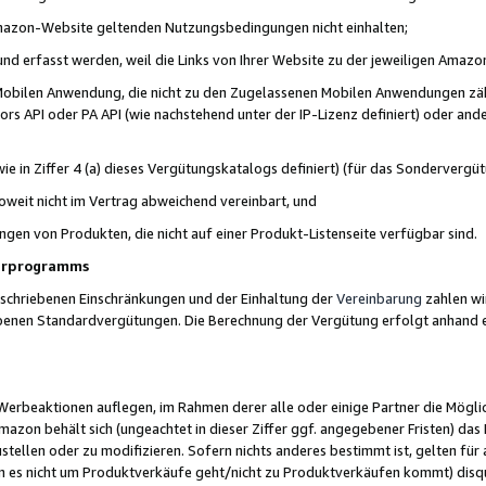
 Amazon-Website geltenden Nutzungsbedingungen nicht einhalten;
t und erfasst werden, weil die Links von Ihrer Website zu der jeweiligen Am
 Mobilen Anwendung, die nicht zu den Zugelassenen Mobilen Anwendungen zählt
s API oder PA API (wie nachstehend unter der IP-Lizenz definiert) oder ander
ie in Ziffer 4 (a) dieses Vergütungskatalogs definiert) (für das Sonderverg
weit nicht im Vertrag abweichend vereinbart, und
ngen von Produkten, die nicht auf einer Produkt-Listenseite verfügbar sind.
nerprogramms
eschriebenen Einschränkungen und der Einhaltung der
Vereinbarung
zahlen wir
ebenen Standardvergütungen. Die Berechnung der Vergütung erfolgt anhand e
beaktionen auflegen, im Rahmen derer alle oder einige Partner die Möglichk
Amazon behält sich (ungeachtet in dieser Ziffer ggf. angegebener Fristen) d
ustellen oder zu modifizieren. Sofern nichts anderes bestimmt ist, gelten 
s nicht um Produktverkäufe geht/nicht zu Produktverkäufen kommt) disqua