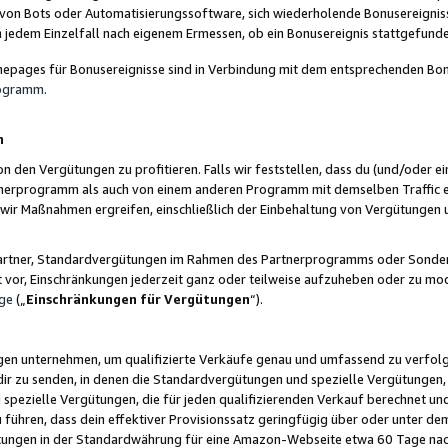
 von Bots oder Automatisierungssoftware, sich wiederholende Bonusereignisse
n jedem Einzelfall nach eigenem Ermessen, ob ein Bonusereignis stattgefund
epages für Bonusereignisse sind in Verbindung mit dem entsprechenden Bonu
rogramm
.
n
den Vergütungen zu profitieren. Falls wir feststellen, dass du (und/oder ein
erprogramm als auch von einem anderen Programm mit demselben Traffic ei
n wir Maßnahmen ergreifen, einschließlich der Einbehaltung von Vergütunge
r Partner, Standardvergütungen im Rahmen des Partnerprogramms oder Sonde
ht vor, Einschränkungen jederzeit ganz oder teilweise aufzuheben oder zu mod
ge
(„
Einschränkungen für Vergütungen
“).
ngen unternehmen, um qualifizierte Verkäufe genau und umfassend zu verfol
dir zu senden, in denen die Standardvergütungen und spezielle Vergütungen, 
pezielle Vergütungen, die für jeden qualifizierenden Verkauf berechnet un
 führen, dass dein effektiver Provisionssatz geringfügig über oder unter dem
ungen in der Standardwährung für eine Amazon-Webseite etwa 60 Tage nach