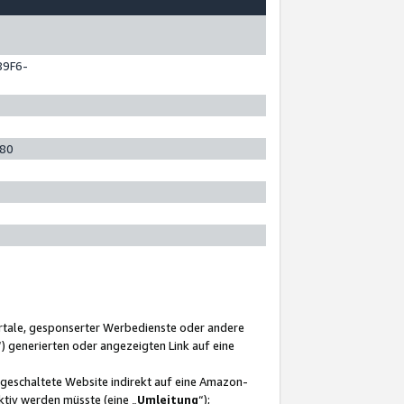
89F6-
280
ortale, gesponserter Werbedienste oder andere
“) generierten oder angezeigten Link auf eine
ngeschaltete Website indirekt auf eine Amazon-
ktiv werden müsste (eine „
Umleitung
“);