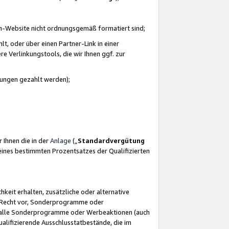
azon-Website nicht ordnungsgemäß formatiert sind;
, oder über einen Partner-Link in einer
e Verlinkungstools, die wir Ihnen ggf. zur
ütungen gezahlt werden);
 Ihnen die in der
Anlage
(„
Standardvergütung
ines bestimmten Prozentsatzes der Qualifizierten
eit erhalten, zusätzliche oder alternative
as Recht vor, Sonderprogramme oder
für alle Sonderprogramme oder Werbeaktionen (auch
lifizierende Ausschlusstatbestände, die im