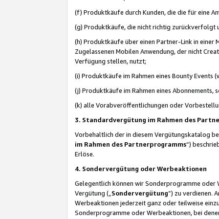
(f) Produktkäufe durch Kunden, die die für eine
(g) Produktkäufe, die nicht richtig zurückverfolg
(h) Produktkäufe über einen Partner-Link in einer
Zugelassenen Mobilen Anwendung, der nicht Creator
Verfügung stellen, nutzt;
(i) Produktkäufe im Rahmen eines Bounty Events (w
(j) Produktkäufe im Rahmen eines Abonnements, so
(k) alle Vorabveröffentlichungen oder Vorbestellu
3. Standardvergütung im Rahmen des Part
Vorbehaltlich der in diesem Vergütungskatalog b
im Rahmen des Partnerprogramms
“) beschri
Erlöse.
4. Sondervergütung oder Werbeaktionen
Gelegentlich können wir Sonderprogramme oder Wer
Vergütung („
Sondervergütung
”) zu verdienen. 
Werbeaktionen jederzeit ganz oder teilweise einz
Sonderprogramme oder Werbeaktionen, bei denen e