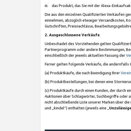
iii. das Produkt, das Sie mit der Alexa-Einkaufsa
Die aus den einzelnen Qualifizierten Verkäufen gen
einnehmen, abzüglich etwaiger Versandkosten, Ko
Gutschriften, Preisnachlässe, Bearbeitungsgebühr
2. Ausgeschlossene Verkäufe
Unbeschadet des Vorstehenden gelten Qualifiziert
Partnerprogramm oder andere Bestimmungen, Beding
einschließlich der jeweils aktuellen Fassung der
Ve
Ferner gelten folgende Verkäufe, die andernfalls
(a) Produktkäufe, die nach Beendigung Ihrer
Verei
(b) Produktbestellungen, bei denen eine Stornier
(c) Produktkäufe durch einen Kunden, der durch e
Auktionen über Schlagwörter, Suchbegriffe oder a
nicht abschließende Liste unserer Marken über di
und „kindel“) enthalten (jeweils eine „
Unzulässig