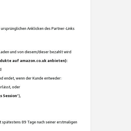
 ursprünglichen Anklicken des Partner-Links
laden und von diesem/dieser bezahlt wird
rodukte auf amazon.co.uk anbieten):
d
 und endet, wenn der Kunde entweder:
erlässt, oder
ls Session
“),
t spätestens 89 Tage nach seiner erstmaligen