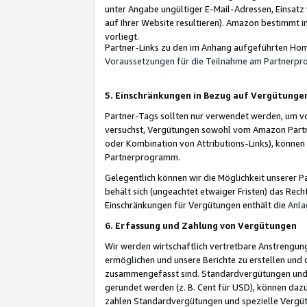
unter Angabe ungültiger E-Mail-Adressen, Einsatz
auf Ihrer Website resultieren). Amazon bestimmt i
vorliegt.
Partner-Links zu den im Anhang aufgeführten Hom
Voraussetzungen für die Teilnahme am Partnerp
5. Einschränkungen in Bezug auf Vergütunge
Partner-Tags sollten nur verwendet werden, um von 
versuchst, Vergütungen sowohl vom Amazon Partn
oder Kombination von Attributions-Links), könne
Partnerprogramm.
Gelegentlich können wir die Möglichkeit unsere
behält sich (ungeachtet etwaiger Fristen) das Rec
Einschränkungen für Vergütungen enthält die
Anla
6. Erfassung und Zahlung von Vergütungen
Wir werden wirtschaftlich vertretbare Anstrengu
ermöglichen und unsere Berichte zu erstellen und 
zusammengefasst sind. Standardvergütungen und s
gerundet werden (z. B. Cent für USD), können dazu
zahlen Standardvergütungen und spezielle Vergüt