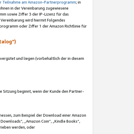
ur Teilnahme am Amazon-Partnerprogramm
; in
 ihnen in der Vereinbarung zugewiesene
m sowie Ziffer 3 der IP-Lizenz für das
 Vereinbarung wird hiermit Folgendes
programm oder Ziffer 1 der Amazon Richtlinie für
talog“)
ergütet und liegen (vorbehaltlich der in diesem
i die Sitzung beginnt, wenn der Kunde den Partner-
Ermessen, zum Beispiel der Download einer Amazon
 Downloads“, „Amazon Coin“, „Kindle Books“,
trieben werden, oder