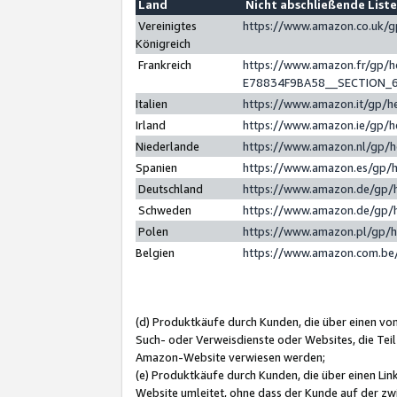
Land
Nicht abschließende List
Vereinigtes
https://www.amazon.co.uk/
Königreich
Frankreich
https://www.amazon.fr/gp/
E78834F9BA58__SECTION_
Italien
https://www.amazon.it/gp/h
Irland
https://www.amazon.ie/gp/
Niederlande
https://www.amazon.nl/gp/
Spanien
https://www.amazon.es/gp/
Deutschland
https://www.amazon.de/gp/
Schweden
https://www.amazon.de/gp/
Polen
https://www.amazon.pl/gp/
Belgien
https://www.amazon.com.be
(d) Produktkäufe durch Kunden, die über einen vo
Such- oder Verweisdienste oder Websites, die Teil
Amazon-Website verwiesen werden;
(e) Produktkäufe durch Kunden, die über einen Li
Website umleitet, ohne dass der Kunde auf der zw