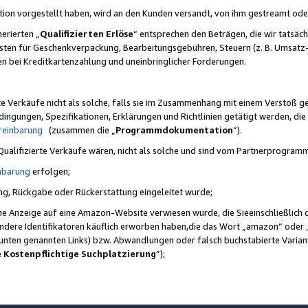
ktion vorgestellt haben, wird an den Kunden versandt, von ihm gestreamt od
erierten „
Qualifizierten Erlöse
“ entsprechen den Beträgen, die wir tatsäch
sten für Geschenkverpackung, Bearbeitungsgebühren, Steuern (z. B. Umsatz-
en bei Kreditkartenzahlung und uneinbringlicher Forderungen.
e Verkäufe nicht als solche, falls sie im Zusammenhang mit einem Verstoß 
ungen, Spezifikationen, Erklärungen und Richtlinien getätigt werden, die 
reinbarung
(zusammen die „
Programmdokumentation
“).
 Qualifizierte Verkäufe wären, nicht als solche und sind vom Partnerprogra
nbarung
erfolgen;
ung, Rückgabe oder Rückerstattung eingeleitet wurde;
ine Anzeige auf eine Amazon-Website verwiesen wurde, die Sieeinschließlich
ndere Identifikatoren käuflich erworben haben,die das Wort „amazon“ oder 
e unten genannten Links) bzw. Abwandlungen oder falsch buchstabierte Varia
e Kostenpflichtige Suchplatzierung
”);