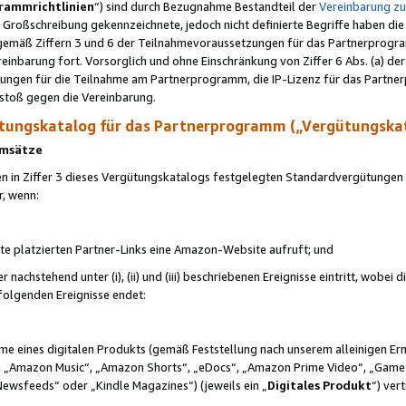
rammrichtlinien
“) sind durch Bezugnahme Bestandteil der
Vereinbarung z
Großschreibung gekennzeichnete, jedoch nicht definierte Begriffe haben die
 gemäß Ziffern 3 und 6 der Teilnahmevoraussetzungen für das Partnerprogram
nbarung fort. Vorsorglich und ohne Einschränkung von Ziffer 6 Abs. (a) der
ungen für die Teilnahme am Partnerprogramm, die IP-Lizenz für das Partner
rstoß gegen die Vereinbarung.
ungskatalog für das Partnerprogramm („Vergütungska
 Umsätze
n in Ziffer 3 dieses Vergütungskatalogs festgelegten Standardvergütungen v
r, wenn:
ite platzierten Partner-Links eine Amazon-Website aufruft; und
r nachstehend unter (i), (ii) und (iii) beschriebenen Ereignisse eintritt, wobe
 folgenden Ereignisse endet:
hme eines digitalen Produkts (gemäß Feststellung nach unserem alleinigen 
 „Amazon Music“, „Amazon Shorts“, „eDocs“, „Amazon Prime Video“, „Game
Newsfeeds“ oder „Kindle Magazines“) (jeweils ein „
Digitales Produkt
“) ver